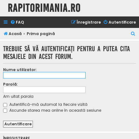
Rapitorimania.ro
FAQ
Înregistrare
Autentificare
C
Acasă
Prima pagină
ă
Trebuie să vă autentificaţi pentru a putea cita
u
mesajele din acest forum.
t
a
Nume utilizator:
r
e
Parolă:
Am uitat parola
Autentifică-mă automat la fiecare vizită
Ascunde starea mea online în această sesiune
ÎNREGISTRARE