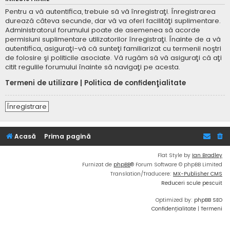
Pentru a vă autentifica, trebuie să vă înregistraţi. Înregistrarea
durează câteva secunde, dar vă va oferi facilităţi suplimentare.
Administratorul forumului poate de asemenea să acorde
permisiuni suplimentare utilizatorilor înregistraţi. Înainte de a vă
autentifica, asiguraţi-vă că sunteţi familiarizat cu termenii noştri
de folosire şi politicile asociate. Vă rugăm să vă asiguraţi că aţi
citit regulile forumului înainte să navigaţi pe acesta.
Termeni de utilizare
|
Politica de confidenţialitate
Înregistrare
Acasă
Prima pagină
Flat Style by
Ian Bradley
Furnizat de
phpBB
® Forum Software © phpBB Limited
Translation/Traducere:
MX-Publisher CMS
Reduceri scule pescuit
Optimized by:
phpBB SEO
Confidențialitate
|
Termeni