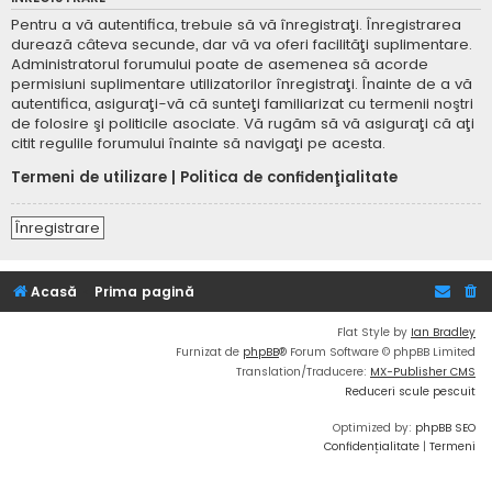
Pentru a vă autentifica, trebuie să vă înregistraţi. Înregistrarea
durează câteva secunde, dar vă va oferi facilităţi suplimentare.
Administratorul forumului poate de asemenea să acorde
permisiuni suplimentare utilizatorilor înregistraţi. Înainte de a vă
autentifica, asiguraţi-vă că sunteţi familiarizat cu termenii noştri
de folosire şi politicile asociate. Vă rugăm să vă asiguraţi că aţi
citit regulile forumului înainte să navigaţi pe acesta.
Termeni de utilizare
|
Politica de confidenţialitate
Înregistrare
Acasă
Prima pagină
Flat Style by
Ian Bradley
Furnizat de
phpBB
® Forum Software © phpBB Limited
Translation/Traducere:
MX-Publisher CMS
Reduceri scule pescuit
Optimized by:
phpBB SEO
Confidențialitate
|
Termeni