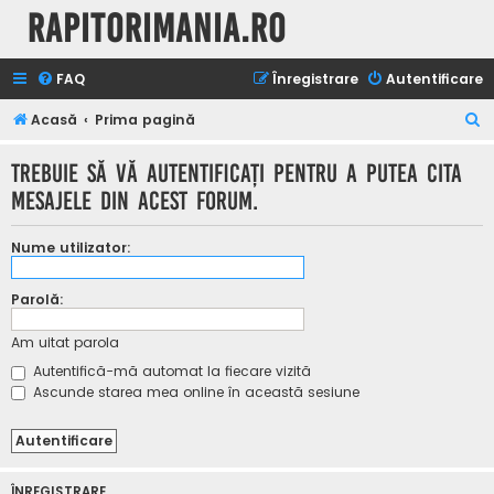
Rapitorimania.ro
FAQ
Înregistrare
Autentificare
C
Acasă
Prima pagină
ă
Trebuie să vă autentificaţi pentru a putea cita
u
mesajele din acest forum.
t
a
Nume utilizator:
r
e
Parolă:
Am uitat parola
Autentifică-mă automat la fiecare vizită
Ascunde starea mea online în această sesiune
ÎNREGISTRARE