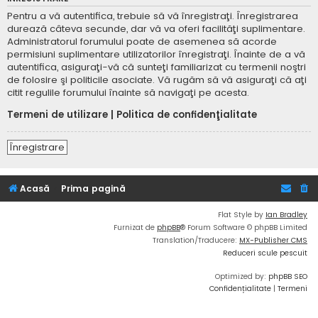
Pentru a vă autentifica, trebuie să vă înregistraţi. Înregistrarea
durează câteva secunde, dar vă va oferi facilităţi suplimentare.
Administratorul forumului poate de asemenea să acorde
permisiuni suplimentare utilizatorilor înregistraţi. Înainte de a vă
autentifica, asiguraţi-vă că sunteţi familiarizat cu termenii noştri
de folosire şi politicile asociate. Vă rugăm să vă asiguraţi că aţi
citit regulile forumului înainte să navigaţi pe acesta.
Termeni de utilizare
|
Politica de confidenţialitate
Înregistrare
Acasă
Prima pagină
Flat Style by
Ian Bradley
Furnizat de
phpBB
® Forum Software © phpBB Limited
Translation/Traducere:
MX-Publisher CMS
Reduceri scule pescuit
Optimized by:
phpBB SEO
Confidențialitate
|
Termeni