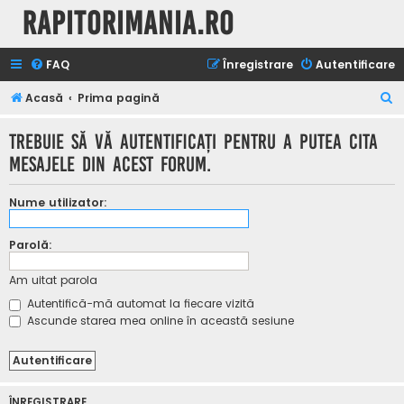
Rapitorimania.ro
FAQ
Înregistrare
Autentificare
C
Acasă
Prima pagină
ă
Trebuie să vă autentificaţi pentru a putea cita
u
mesajele din acest forum.
t
a
Nume utilizator:
r
e
Parolă:
Am uitat parola
Autentifică-mă automat la fiecare vizită
Ascunde starea mea online în această sesiune
ÎNREGISTRARE