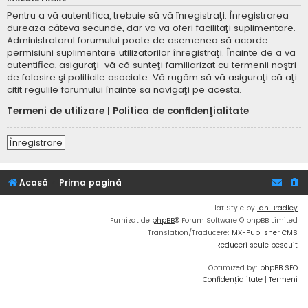
Pentru a vă autentifica, trebuie să vă înregistraţi. Înregistrarea
durează câteva secunde, dar vă va oferi facilităţi suplimentare.
Administratorul forumului poate de asemenea să acorde
permisiuni suplimentare utilizatorilor înregistraţi. Înainte de a vă
autentifica, asiguraţi-vă că sunteţi familiarizat cu termenii noştri
de folosire şi politicile asociate. Vă rugăm să vă asiguraţi că aţi
citit regulile forumului înainte să navigaţi pe acesta.
Termeni de utilizare
|
Politica de confidenţialitate
Înregistrare
Acasă
Prima pagină
Flat Style by
Ian Bradley
Furnizat de
phpBB
® Forum Software © phpBB Limited
Translation/Traducere:
MX-Publisher CMS
Reduceri scule pescuit
Optimized by:
phpBB SEO
Confidențialitate
|
Termeni