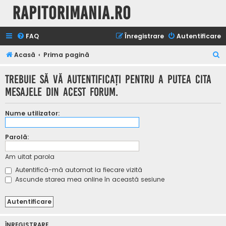
Rapitorimania.ro
FAQ
Înregistrare
Autentificare
C
Acasă
Prima pagină
ă
Trebuie să vă autentificaţi pentru a putea cita
u
mesajele din acest forum.
t
a
Nume utilizator:
r
e
Parolă:
Am uitat parola
Autentifică-mă automat la fiecare vizită
Ascunde starea mea online în această sesiune
ÎNREGISTRARE