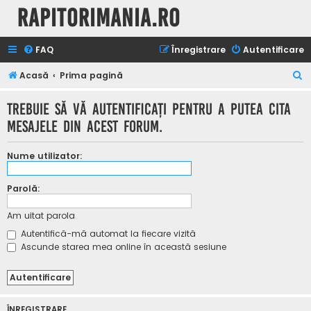
Rapitorimania.ro
FAQ
Înregistrare
Autentificare
C
Acasă
Prima pagină
ă
Trebuie să vă autentificaţi pentru a putea cita
u
mesajele din acest forum.
t
a
Nume utilizator:
r
e
Parolă:
Am uitat parola
Autentifică-mă automat la fiecare vizită
Ascunde starea mea online în această sesiune
ÎNREGISTRARE