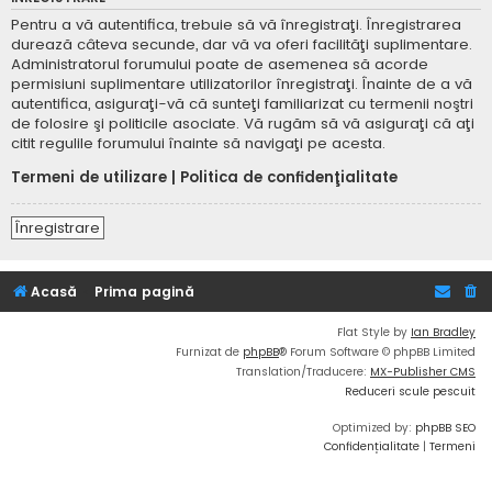
Pentru a vă autentifica, trebuie să vă înregistraţi. Înregistrarea
durează câteva secunde, dar vă va oferi facilităţi suplimentare.
Administratorul forumului poate de asemenea să acorde
permisiuni suplimentare utilizatorilor înregistraţi. Înainte de a vă
autentifica, asiguraţi-vă că sunteţi familiarizat cu termenii noştri
de folosire şi politicile asociate. Vă rugăm să vă asiguraţi că aţi
citit regulile forumului înainte să navigaţi pe acesta.
Termeni de utilizare
|
Politica de confidenţialitate
Înregistrare
Acasă
Prima pagină
Flat Style by
Ian Bradley
Furnizat de
phpBB
® Forum Software © phpBB Limited
Translation/Traducere:
MX-Publisher CMS
Reduceri scule pescuit
Optimized by:
phpBB SEO
Confidențialitate
|
Termeni