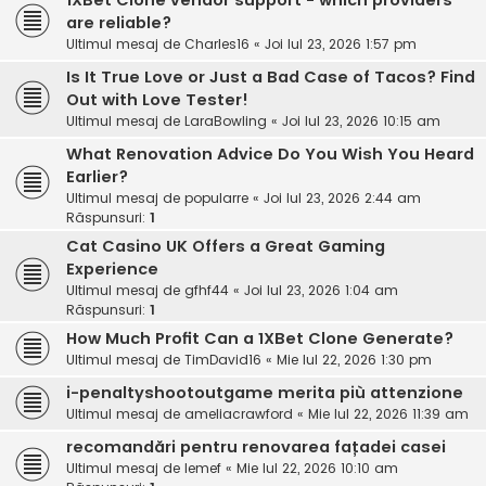
1XBet Clone vendor support - which providers
are reliable?
Ultimul mesaj de
Charles16
«
Joi Iul 23, 2026 1:57 pm
Is It True Love or Just a Bad Case of Tacos? Find
Out with Love Tester!
Ultimul mesaj de
LaraBowling
«
Joi Iul 23, 2026 10:15 am
What Renovation Advice Do You Wish You Heard
Earlier?
Ultimul mesaj de
popularre
«
Joi Iul 23, 2026 2:44 am
Răspunsuri:
1
Cat Casino UK Offers a Great Gaming
Experience
Ultimul mesaj de
gfhf44
«
Joi Iul 23, 2026 1:04 am
Răspunsuri:
1
How Much Profit Can a 1XBet Clone Generate?
Ultimul mesaj de
TimDavid16
«
Mie Iul 22, 2026 1:30 pm
i-penaltyshootoutgame merita più attenzione
Ultimul mesaj de
ameliacrawford
«
Mie Iul 22, 2026 11:39 am
recomandări pentru renovarea fațadei casei
Ultimul mesaj de
lemef
«
Mie Iul 22, 2026 10:10 am