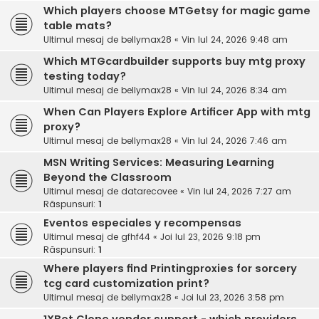
Which players choose MTGetsy for magic game
table mats?
Ultimul mesaj de
bellymax28
«
Vin Iul 24, 2026 9:48 am
Which MTGcardbuilder supports buy mtg proxy
testing today?
Ultimul mesaj de
bellymax28
«
Vin Iul 24, 2026 8:34 am
When Can Players Explore Artificer App with mtg
proxy?
Ultimul mesaj de
bellymax28
«
Vin Iul 24, 2026 7:46 am
MSN Writing Services: Measuring Learning
Beyond the Classroom
Ultimul mesaj de
datarecovee
«
Vin Iul 24, 2026 7:27 am
Răspunsuri:
1
Eventos especiales y recompensas
Ultimul mesaj de
gfhf44
«
Joi Iul 23, 2026 9:18 pm
Răspunsuri:
1
Where players find Printingproxies for sorcery
tcg card customization print?
Ultimul mesaj de
bellymax28
«
Joi Iul 23, 2026 3:58 pm