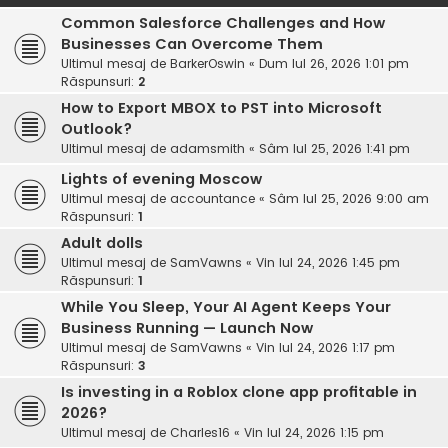
Common Salesforce Challenges and How
Businesses Can Overcome Them
Ultimul mesaj de
BarkerOswin
«
Dum Iul 26, 2026 1:01 pm
Răspunsuri:
2
How to Export MBOX to PST into Microsoft
Outlook?
Ultimul mesaj de
adamsmith
«
Sâm Iul 25, 2026 1:41 pm
Lights of evening Moscow
Ultimul mesaj de
accountance
«
Sâm Iul 25, 2026 9:00 am
Răspunsuri:
1
Adult dolls
Ultimul mesaj de
SamVawns
«
Vin Iul 24, 2026 1:45 pm
Răspunsuri:
1
While You Sleep, Your AI Agent Keeps Your
Business Running — Launch Now
Ultimul mesaj de
SamVawns
«
Vin Iul 24, 2026 1:17 pm
Răspunsuri:
3
Is investing in a Roblox clone app profitable in
2026?
Ultimul mesaj de
Charles16
«
Vin Iul 24, 2026 1:15 pm