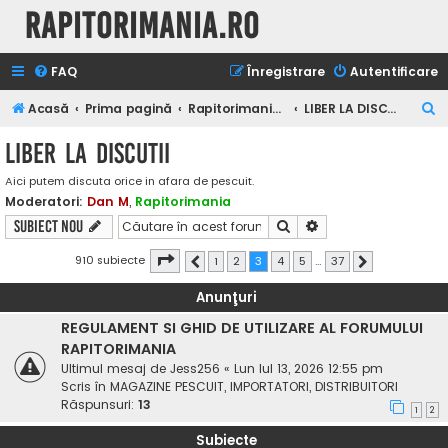
Rapitorimania.ro
FAQ
Înregistrare
Autentificare
C
Acasă
Prima pagină
Rapitorimania.ro
LIBER LA DISCUTII
ă
LIBER LA DISCUTII
u
Aici putem discuta orice in afara de pescuit.
t
Moderatori:
Dan M
,
Rapitorimania
a
Căutare
Căutare avansată
Subiect nou
r
Pagina
3
din
37
910 subiecte
1
2
3
4
5
…
37
e
Anterior
Următorul
Anunţuri
REGULAMENT SI GHID DE UTILIZARE AL FORUMULUI
RAPITORIMANIA
Ultimul mesaj de
Jess256
«
Lun Iul 13, 2026 12:55 pm
Scris în
MAGAZINE PESCUIT, IMPORTATORI, DISTRIBUITORI
Răspunsuri:
13
1
2
Subiecte