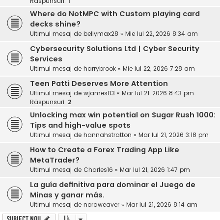
Răspunsuri:
1
Where do NotMPC with Custom playing card
decks shine?
Ultimul mesaj de
bellymax28
«
Mie Iul 22, 2026 8:34 am
Cybersecurity Solutions Ltd | Cyber Security
Services
Ultimul mesaj de
harrybrook
«
Mie Iul 22, 2026 7:28 am
Teen Patti Deserves More Attention
Ultimul mesaj de
wjames03
«
Mar Iul 21, 2026 8:43 pm
Răspunsuri:
2
Unlocking max win potential on Sugar Rush 1000:
Tips and high-value spots
Ultimul mesaj de
hannahstratton
«
Mar Iul 21, 2026 3:18 pm
How to Create a Forex Trading App Like
MetaTrader?
Ultimul mesaj de
Charles16
«
Mar Iul 21, 2026 1:47 pm
La guía definitiva para dominar el Juego de
Minas y ganar más.
Ultimul mesaj de
noraweaver
«
Mar Iul 21, 2026 8:14 am
Subiect nou