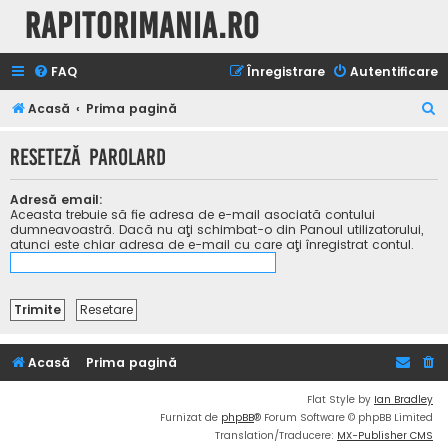
Rapitorimania.ro
FAQ
Înregistrare
Autentificare
C
Acasă
Prima pagină
ă
Reseteză parolard
u
t
Adresă email:
a
Aceasta trebuie să fie adresa de e-mail asociată contului
dumneavoastră. Dacă nu aţi schimbat-o din Panoul utilizatorului,
r
atunci este chiar adresa de e-mail cu care aţi înregistrat contul.
e
Acasă
Prima pagină
Flat Style by
Ian Bradley
Furnizat de
phpBB
® Forum Software © phpBB Limited
Translation/Traducere:
MX-Publisher CMS