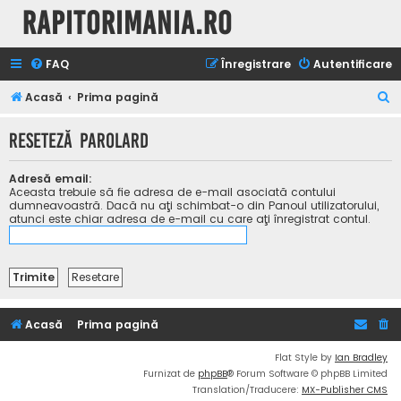
Rapitorimania.ro
FAQ
Înregistrare
Autentificare
C
Acasă
Prima pagină
ă
Reseteză parolard
u
t
Adresă email:
a
Aceasta trebuie să fie adresa de e-mail asociată contului
dumneavoastră. Dacă nu aţi schimbat-o din Panoul utilizatorului,
r
atunci este chiar adresa de e-mail cu care aţi înregistrat contul.
e
Acasă
Prima pagină
Flat Style by
Ian Bradley
Furnizat de
phpBB
® Forum Software © phpBB Limited
Translation/Traducere:
MX-Publisher CMS