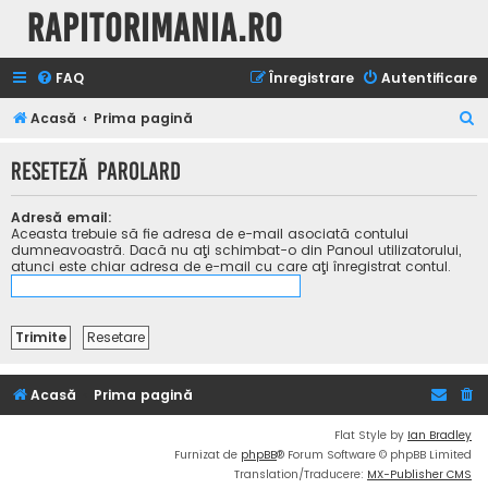
Rapitorimania.ro
FAQ
Înregistrare
Autentificare
C
Acasă
Prima pagină
ă
Reseteză parolard
u
t
Adresă email:
a
Aceasta trebuie să fie adresa de e-mail asociată contului
dumneavoastră. Dacă nu aţi schimbat-o din Panoul utilizatorului,
r
atunci este chiar adresa de e-mail cu care aţi înregistrat contul.
e
Acasă
Prima pagină
Flat Style by
Ian Bradley
Furnizat de
phpBB
® Forum Software © phpBB Limited
Translation/Traducere:
MX-Publisher CMS