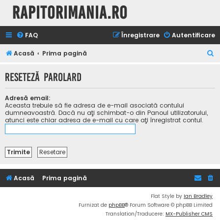
Rapitorimania.ro
FAQ
Înregistrare
Autentificare
C
Acasă
Prima pagină
ă
Reseteză parolard
u
t
Adresă email:
a
Aceasta trebuie să fie adresa de e-mail asociată contului
dumneavoastră. Dacă nu aţi schimbat-o din Panoul utilizatorului,
r
atunci este chiar adresa de e-mail cu care aţi înregistrat contul.
e
Acasă
Prima pagină
Flat Style by
Ian Bradley
Furnizat de
phpBB
® Forum Software © phpBB Limited
Translation/Traducere:
MX-Publisher CMS