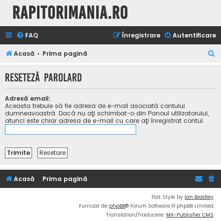
Rapitorimania.ro
FAQ
Înregistrare
Autentificare
C
Acasă
Prima pagină
ă
Reseteză parolard
u
t
Adresă email:
a
Aceasta trebuie să fie adresa de e-mail asociată contului
dumneavoastră. Dacă nu aţi schimbat-o din Panoul utilizatorului,
r
atunci este chiar adresa de e-mail cu care aţi înregistrat contul.
e
Acasă
Prima pagină
Flat Style by
Ian Bradley
Furnizat de
phpBB
® Forum Software © phpBB Limited
Translation/Traducere:
MX-Publisher CMS