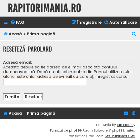
Rapitorimania.ro
FAQ
Înregistrare
Autentificare
C
Acasă
Prima pagină
ă
Reseteză parolard
u
t
Adresă email:
a
Aceasta trebuie să fie adresa de e-mail asociată contului
dumneavoastră. Dacă nu aţi schimbat-o din Panoul utilizatorului,
r
atunci este chiar adresa de e-mail cu care aţi înregistrat contul.
e
Acasă
Prima pagină
Flat Style by
Ian Bradley
Furnizat de
phpBB
® Forum Software © phpBB Limited
Translation/Traducere:
MX-Publisher CMS