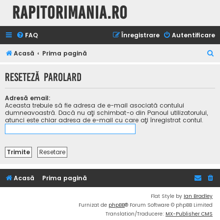
Rapitorimania.ro
FAQ
Înregistrare
Autentificare
C
Acasă
Prima pagină
ă
Reseteză parolard
u
t
Adresă email:
a
Aceasta trebuie să fie adresa de e-mail asociată contului
dumneavoastră. Dacă nu aţi schimbat-o din Panoul utilizatorului,
r
atunci este chiar adresa de e-mail cu care aţi înregistrat contul.
e
Acasă
Prima pagină
Flat Style by
Ian Bradley
Furnizat de
phpBB
® Forum Software © phpBB Limited
Translation/Traducere:
MX-Publisher CMS