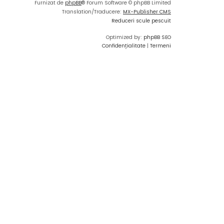
Furnizat de
phpBB
® Forum Software © phpBB Limited
Translation/Traducere:
MX-Publisher CMS
Reduceri scule pescuit
Optimized by:
phpBB SEO
Confidențialitate
|
Termeni