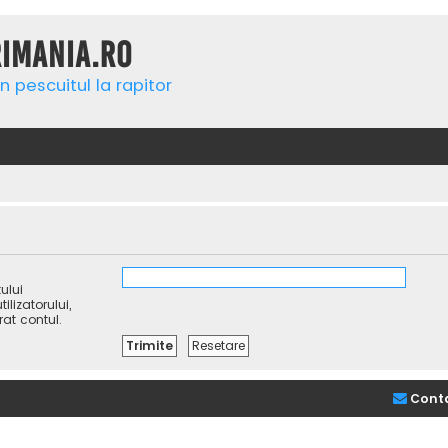
rimania.ro
n pescuitul la rapitor
ului
lizatorului,
rat contul.
Cont