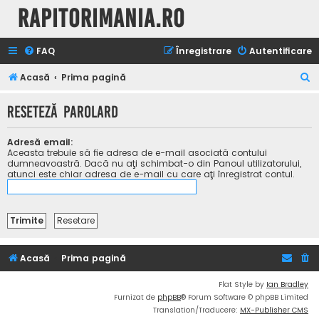
Rapitorimania.ro
FAQ
Înregistrare
Autentificare
C
Acasă
Prima pagină
ă
Reseteză parolard
u
t
Adresă email:
a
Aceasta trebuie să fie adresa de e-mail asociată contului
dumneavoastră. Dacă nu aţi schimbat-o din Panoul utilizatorului,
r
atunci este chiar adresa de e-mail cu care aţi înregistrat contul.
e
Acasă
Prima pagină
Flat Style by
Ian Bradley
Furnizat de
phpBB
® Forum Software © phpBB Limited
Translation/Traducere:
MX-Publisher CMS