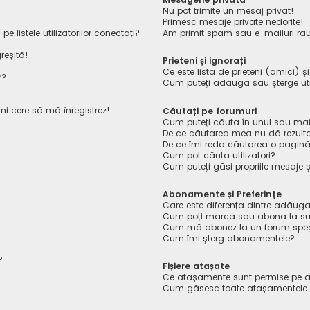
Nu pot trimite un mesaj privat!
Primesc mesaje private nedorite!
listele utilizatorilor conectați?
Am primit spam sau e-mailuri rău
reșită!
Prieteni și ignorați
Ce este lista de prieteni (amici) ș
r?
Cum puteți adăuga sau șterge utiliz
îmi cere să mă înregistrez!
Căutați pe forumuri
Cum puteți căuta în unul sau mai
De ce căutarea mea nu dă rezult
De ce îmi reda căutarea o pagin
Cum pot căuta utilizatori?
Cum puteți găsi propriile mesaje ș
Abonamente și Preferințe
Care este diferența dintre adăuga
Cum poți marca sau abona la sub
Cum mă abonez la un forum spec
Cum îmi șterg abonamentele?
?
Fișiere atașate
Ce atașamente sunt permise pe a
Cum găsesc toate atașamentele