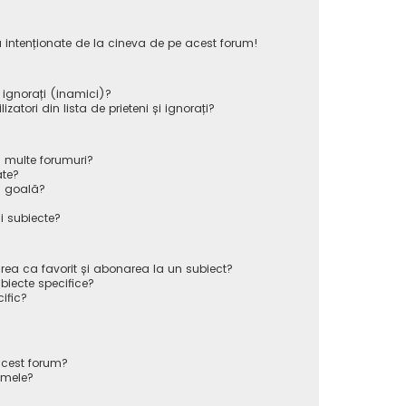
 intenționate de la cineva de pe acest forum!
i ignorați (inamici)?
atori din lista de prieteni și ignorați?
 multe forumuri?
ate?
ă goală?
i subiecte?
rea ca favorit și abonarea la un subiect?
iecte specifice?
ific?
cest forum?
 mele?