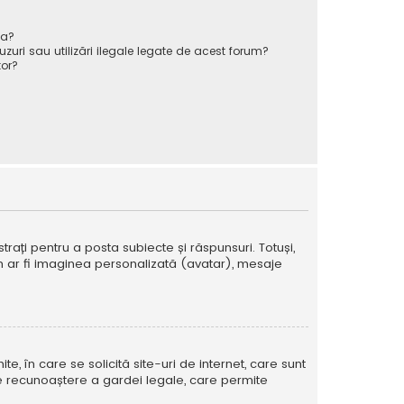
va?
zuri sau utilizări ilegale legate de acest forum?
or?
strați pentru a posta subiecte și răspunsuri. Totuși,
cum ar fi imaginea personalizată (avatar), mesaje
te, în care se solicită site-uri de internet, care sunt
ă de recunoaștere a gardei legale, care permite