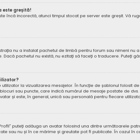
a este greșită!
este încă incorectă, atunci timpul stocat pe server este greșit. Vă 
rația nu a instalat pachetul de limbă pentru forum sau nimeni nu a 
e. Dacă pachetul nu există, nu ezitați să faceți o traducere. Puteți gă
lizator?
ilizator la vizualizarea mesajelor. În funcție de șablonul folosit d
e, blocuri sau puncte, care indică numărul de mesaje postate de dvs.
ar și este, în general, unică sau personală pentru fiecare utilizato
pe „Profil” puteți adăuga un avatar folosind una dintre următoarele p
ate sau nu și în ce mărime și greutate pot fi publicate. În cazul în 