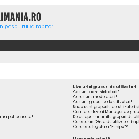
rimania.ro
n pescuitul la rapitor
Niveluri și grupuri de utilizatori
Ce sunt administratorii?
Care sunt moderatorii?
Ce sunt grupurile de utilizatori?
Unde sunt grupurile de utilizatori
Cum pot deveni Manager de gru
 mă pot conecta!
De ce apar anumite grupuri de utiliz
Ce este un "Grup de utilizatori impl
Care este legătura "Echipa"?
Mesagerie privată