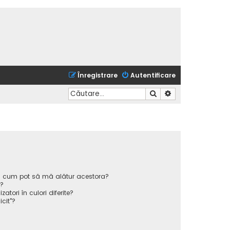
Înregistrare
Autentificare
Căutare
Căutare avansată
 și cum pot să mă alătur acestora?
p?
atori în culori diferite?
icit"?