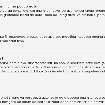
cum nu mă pot conecta!
șteargă contul dvs. din anumite motive. De asemenea, unele forumuri 
reutatea bazei de date. Dacă da, înregistrați-vă din nou și particip
te fi recuperată, o puteți dezactiva sau modifica. Accesați pagina 
el mai scurt timp.
or?
forum, datele dvs. sunt stocate într-un cookie securizat, care este 
tre o altă persoană. Pentru a fi recunoscut automat de sistem, nu tre
r partajat, de ex. bibliotecă, cafenele informatice, computere uni
 phpBB, care vă păstrează autorizația de a accesa anumite resurse al
 de navigare pe forum de către utilizator dacă administrația a activ