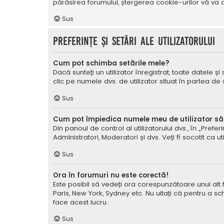
părăsirea forumului, ștergerea cookie-urilor vă va a
Sus
Preferințe și setări ale utilizatorului
Cum pot schimba setările mele?
Dacă sunteți un utilizator înregistrat, toate datele și
clic pe numele dvs. de utilizator situat în partea de
Sus
Cum pot împiedica numele meu de utilizator să a
Din panoul de control al utilizatorului dvs., în „Prefe
Administratori, Moderatori și dvs. Veți fi socotit ca ut
Sus
Ora în forumuri nu este corectă!
Este posibil să vedeți ora corespunzătoare unui alt fus 
Paris, New York, Sydney etc. Nu uitați că pentru a sc
face acest lucru.
Sus