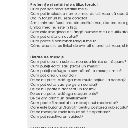
Preferințe și setări ale utilizatorului
Cum pot schimba setările mele?
Cum pot împiedica numele meu de utilizator să apară pe 
Ora în forumuri nu este corectă!
Am schimbat fusul orar din profilul meu, dar ora este g
Limba mea nu este în listă!
Care este imaginea de lângă numele meu de utilizato
Cum pot arăta un avatar?
Cum poate fi schimbat rangul meu?
Când dau clic pe linkul de e-mail al unui utilizator, el 
Livrare de mesaje
Cum pot crea un subiect nou sau trimite un răspuns?
Cum puteți edita sau șterge un mesaj?
Cum puteți adăuga o semnătură la mesajul meu?
Cum pot crea un sondaj?
De ce nu puteți adăuga mai multe opțiuni la sondaj?
Cum pot edita sau șterge un sondaj?
De ce nu poate fi accesat un forum?
De ce nu puteți adăuga atașamente?
De ce am primit un avertisment?
Cum poate fi raportat un mesaj unui moderator?
Care este butonul „Salvați” pentru postarea subiectului
De ce mesajele mele trebuie să fie aprobate?
Cum pot reactiva un subiect?