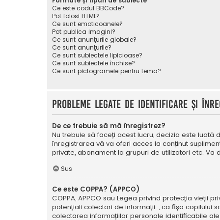
Formate și tipuri de subiecte
Ce este codul BBCode?
Pot folosi HTML?
Ce sunt emoticoanele?
Pot publica imagini?
Ce sunt anunţurile globale?
Ce sunt anunţurile?
Ce sunt subiectele lipicioase?
Ce sunt subiectele închise?
Ce sunt pictogramele pentru temă?
Probleme legate de identificare și înre
De ce trebuie să mă înregistrez?
Nu trebuie să faceți acest lucru, decizia este luată d
înregistrarea vă va oferi acces la conținut suplimen
private, abonament la grupuri de utilizatori etc. V
Sus
Ce este COPPA? (APPCO)
COPPA, APPCO sau Legea privind protecția vieții privat
potențiali colectori de informații. , ca fișa copilulu
colectarea informațiilor personale identificabile ale