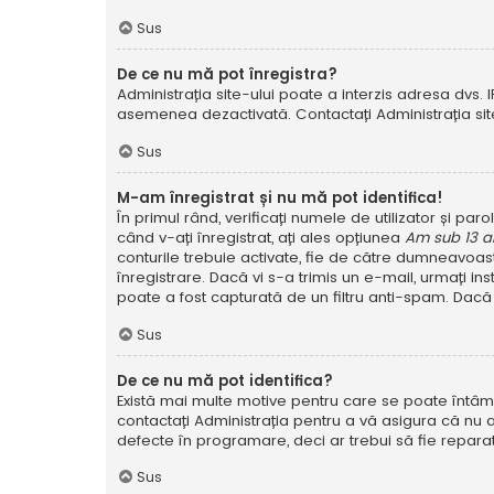
Sus
De ce nu mă pot înregistra?
Administrația site-ului poate a interzis adresa dvs. I
asemenea dezactivată. Contactați Administrația site
Sus
M-am înregistrat și nu mă pot identifica!
În primul rând, verificați numele de utilizator și pa
când v-ați înregistrat, ați ales opțiunea
Am sub 13 a
conturile trebuie activate, fie de către dumneavoastră
înregistrare. Dacă vi s-a trimis un e-mail, urmați in
poate a fost capturată de un filtru anti-spam. Dacă 
Sus
De ce nu mă pot identifica?
Există mai multe motive pentru care se poate întâmpl
contactați Administrația pentru a vă asigura că nu a
defecte în programare, deci ar trebui să fie reparat
Sus