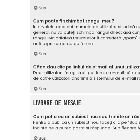
Sus
Cum poate fi schimbat rangul meu?
Intervalele apar sub numele de utilizator și indică nu
general, nu vă puteți schimba rangul direct așa cum 
rangul. Majoritatea forumurilor îl consideră „spam”,
ar fi expulzarea de pe forum.
Sus
Când dau clic pe linkul de e-mail al unui utiliza
Doar utilizatorii înregistrați pot trimite e-mail cătr
de către utilizatori anonimi a sistemului de e-mail r
Sus
Livrare de mesaje
Cum pot crea un subiect nou sau trimite un ră
Pentru a publica un subiect nou, faceți clic pe "Subie
înainte de a putea posta și răspunde. Sub fiecare for
Sus