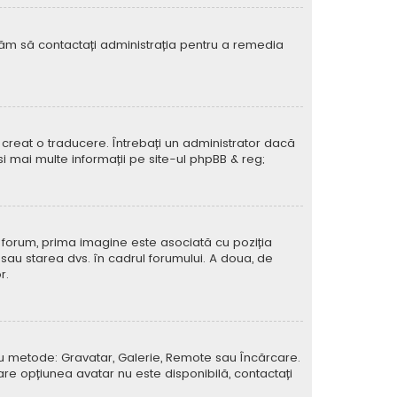
rugăm să contactați administrația pentru a remedia
creat o traducere. Întrebați un administrator dacă
si mai multe informații pe site-ul
phpBB
& reg;
e forum, prima imagine este asociată cu poziția
 sau starea dvs. în cadrul forumului. A doua, de
r.
atru metode: Gravatar, Galerie, Remote sau Încărcare.
care opțiunea avatar nu este disponibilă, contactați