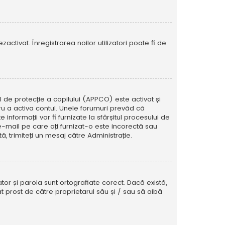
activat. Înregistrarea noilor utilizatori poate fi de
ul de protecție a copilului (APPCO) este activat și
tru a activa contul. Unele forumuri prevăd că
informații vor fi furnizate la sfârșitul procesului de
e e-mail pe care ați furnizat-o este incorectă sau
, trimiteți un mesaj către Administrație.
tor și parola sunt ortografiate corect. Dacă există,
t prost de către proprietarul său și / sau să aibă