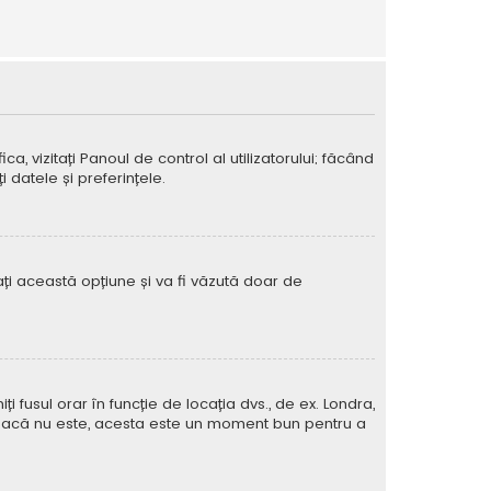
ca, vizitați Panoul de control al utilizatorului; făcând
 datele și preferințele.
vați această opțiune și va fi văzută doar de
iți fusul orar în funcție de locația dvs., de ex. Londra,
rat. Dacă nu este, acesta este un moment bun pentru a