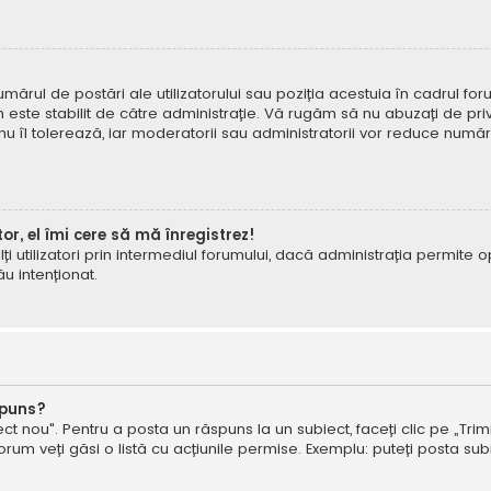
mărul de postări ale utilizatorului sau poziția acestuia în cadrul foru
este stabilit de către administrație. Vă rugăm să nu abuzați de priv
 nu îl tolerează, iar moderatorii sau administratorii vor reduce numă
tor, el îmi cere să mă înregistrez!
e alți utilizatori prin intermediul forumului, dacă administrația permit
ău intenționat.
spuns?
ct nou". Pentru a posta un răspuns la un subiect, faceți clic pe „Trimi
um veți găsi o listă cu acțiunile permise. Exemplu: puteți posta subi