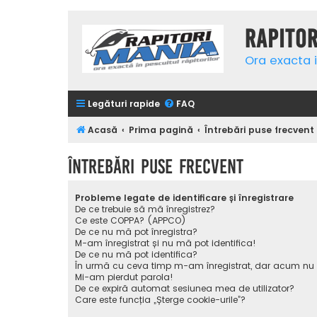
Rapito
Ora exacta i
Legături rapide
FAQ
Acasă
Prima pagină
Întrebări puse frecvent
Întrebări puse frecvent
Probleme legate de identificare și înregistrare
De ce trebuie să mă înregistrez?
Ce este COPPA? (APPCO)
De ce nu mă pot înregistra?
M-am înregistrat și nu mă pot identifica!
De ce nu mă pot identifica?
În urmă cu ceva timp m-am înregistrat, dar acum nu
Mi-am pierdut parola!
De ce expiră automat sesiunea mea de utilizator?
Care este funcția „Șterge cookie-urile”?