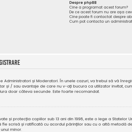
Despre phpBB
Cine a programat acest forum?
De ce acest forum nu are așa ce
Cine poate fi contactat despre abu
Cum pot contacta un administrat
gistrare
e Administratori și Moderatori. În unele cazuri, va trebui să vă înregi
tar și / sau avantaje de care nu v-ați bucura ca utilizator invitat, 
a dura doar câteva secunde. Este foarte recomandat.
e și protecția copiilor sub 13 ani din 1998, este o lege a Statelor Uni
i să fie scrisă și ratificată cu acordul părinților sau cu o altă metod
 unui minor.