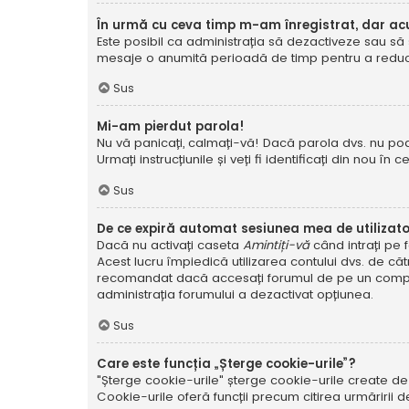
În urmă cu ceva timp m-am înregistrat, dar a
Este posibil ca administrația să dezactiveze sau să 
mesaje o anumită perioadă de timp pentru a reduce g
Sus
Mi-am pierdut parola!
Nu vă panicați, calmați-vă! Dacă parola dvs. nu poa
Urmați instrucțiunile și veți fi identificați din nou în c
Sus
De ce expiră automat sesiunea mea de utilizat
Dacă nu activați caseta
Amintiți-vă
când intrați pe 
Acest lucru împiedică utilizarea contului dvs. de că
recomandat dacă accesați forumul de pe un compute
administrația forumului a dezactivat opțiunea.
Sus
Care este funcția „Șterge cookie-urile”?
"Șterge cookie-urile" șterge cookie-urile create de
Cookie-urile oferă funcții precum citirea urmăririi