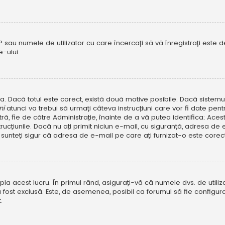
P sau numele de utilizator cu care încercați să vă înregistrați este dez
-ului.
rola. Dacă totul este corect, există două motive posibile. Dacă sistem
ni
atunci va trebui să urmați câteva instrucțiuni care vor fi date pen
, fie de către Administrație, înainte de a vă putea identifica; Aceste 
strucțiunile. Dacă nu ați primit niciun e-mail, cu siguranță, adresa d
sunteți sigur că adresa de e-mail pe care ați furnizat-o este corectă
a acest lucru. În primul rând, asigurați-vă că numele dvs. de utiliza
 fost exclusă. Este, de asemenea, posibil ca forumul să fie configura
.