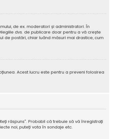
mului, de ex. moderatori și administratori. În
ilegiile dvs. de publicare doar pentru a vă crește
rul de postări, chiar luând măsuri mai drastice, cum
e opțiunea. Acest lucru este pentru a preveni folosirea
teți răspuns”. Probabil că trebuie să vă înregistrați
ecte noi, puteți vota în sondaje etc.