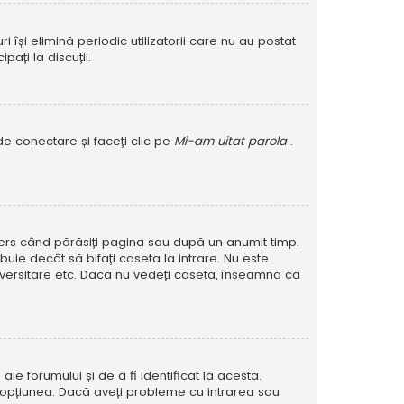
își elimină periodic utilizatorii care nu au postat
ați la discuții.
de conectare și faceți clic pe
Mi-am uitat parola
.
șters când părăsiți pagina sau după un anumit timp.
buie decât să bifați caseta la intrare. Nu este
versitare etc. Dacă nu vedeți caseta, înseamnă că
e forumului și de a fi identificat la acesta.
at opțiunea. Dacă aveți probleme cu intrarea sau