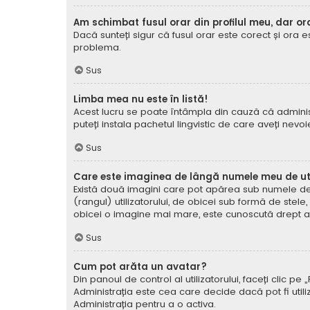
Am schimbat fusul orar din profilul meu, dar or
Dacă sunteți sigur că fusul orar este corect și ora 
problema.
Sus
Limba mea nu este în listă!
Acest lucru se poate întâmpla din cauză că administ
puteți instala pachetul lingvistic de care aveți nevoi
Sus
Care este imaginea de lângă numele meu de uti
Există două imagini care pot apărea sub numele de ut
(rangul) utilizatorului, de obicei sub formă de stel
obicei o imagine mai mare, este cunoscută drept avat
Sus
Cum pot arăta un avatar?
Din panoul de control al utilizatorului, faceți clic 
Administrația este cea care decide dacă pot fi utiliz
Administrația pentru a o activa.