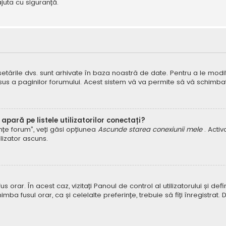
juta cu siguranță.
 setările dvs. sunt arhivate în baza noastră de date. Pentru a le modifi
 sus a paginilor forumului. Acest sistem vă va permite să vă schimbați
pară pe listele utilizatorilor conectați?
rințe forum”, veți găsi opțiunea
Ascunde starea conexiunii mele
. Acti
ilizator ascuns.
orar. În acest caz, vizitați Panoul de control al utilizatorului și defin
himba fusul orar, ca și celelalte preferințe, trebuie să fiți înregist