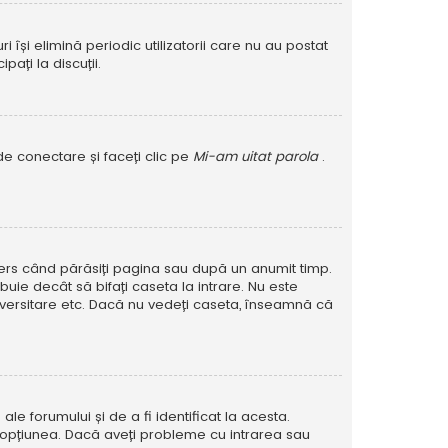
își elimină periodic utilizatorii care nu au postat
ați la discuții.
de conectare și faceți clic pe
Mi-am uitat parola
.
șters când părăsiți pagina sau după un anumit timp.
buie decât să bifați caseta la intrare. Nu este
versitare etc. Dacă nu vedeți caseta, înseamnă că
e forumului și de a fi identificat la acesta.
at opțiunea. Dacă aveți probleme cu intrarea sau