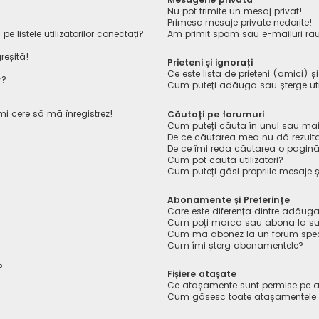
Nu pot trimite un mesaj privat!
Primesc mesaje private nedorite!
listele utilizatorilor conectați?
Am primit spam sau e-mailuri rău
reșită!
Prieteni și ignorați
Ce este lista de prieteni (amici) ș
r?
Cum puteți adăuga sau șterge utiliz
îmi cere să mă înregistrez!
Căutați pe forumuri
Cum puteți căuta în unul sau mai
De ce căutarea mea nu dă rezult
De ce îmi reda căutarea o pagin
Cum pot căuta utilizatori?
Cum puteți găsi propriile mesaje ș
Abonamente și Preferințe
Care este diferența dintre adăuga
Cum poți marca sau abona la sub
Cum mă abonez la un forum spec
Cum îmi șterg abonamentele?
?
Fișiere atașate
Ce atașamente sunt permise pe a
Cum găsesc toate atașamentele