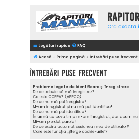
Rapito
Ora exacta i
Legături rapide
FAQ
Acasă
Prima pagină
Întrebări puse frecvent
Întrebări puse frecvent
Probleme legate de identificare și înregistrare
De ce trebuie să mă înregistrez?
Ce este COPPA? (APPCO)
De ce nu mă pot înregistra?
M-am înregistrat și nu mă pot identifica!
De ce nu mă pot identifica?
În urmă cu ceva timp m-am înregistrat, dar acum nu
Mi-am pierdut parola!
De ce expiră automat sesiunea mea de utilizator?
Care este funcția „Șterge cookie-urile”?