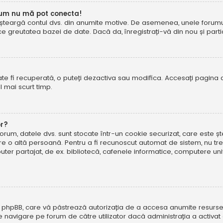
cum nu mă pot conecta!
șteargă contul dvs. din anumite motive. De asemenea, unele forumuri 
reutatea bazei de date. Dacă da, înregistrați-vă din nou și particip
te fi recuperată, o puteți dezactiva sau modifica. Accesați pagina 
el mai scurt timp.
or?
forum, datele dvs. sunt stocate într-un cookie securizat, care este 
tre o altă persoană. Pentru a fi recunoscut automat de sistem, nu tre
r partajat, de ex. bibliotecă, cafenele informatice, computere uni
 phpBB, care vă păstrează autorizația de a accesa anumite resurse al
 de navigare pe forum de către utilizator dacă administrația a activ