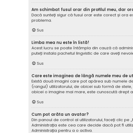
Am schimbat fusul orar din profilul meu, dar or
Dacă sunteți sigur că fusul orar este corect și ora 
problema.
Sus
Limba mea nu este în listă!
Acest lucru se poate întâmpla din cauză că administ
puteți instala pachetul lingvistic de care aveți nevoi
Sus
Care este imaginea de lângă numele meu de uti
Există două imagini care pot apărea sub numele de ut
(rangul) utilizatorului, de obicei sub formă de stel
obicei o imagine mai mare, este cunoscută drept avat
Sus
Cum pot arăta un avatar?
Din panoul de control al utilizatorului, faceți clic 
Administrația este cea care decide dacă pot fi utiliz
Administrația pentru a o activa.