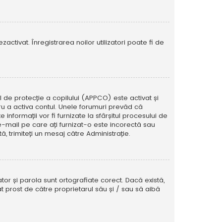
activat. Înregistrarea noilor utilizatori poate fi de
ul de protecție a copilului (APPCO) este activat și
tru a activa contul. Unele forumuri prevăd că
informații vor fi furnizate la sfârșitul procesului de
e e-mail pe care ați furnizat-o este incorectă sau
, trimiteți un mesaj către Administrație.
tor și parola sunt ortografiate corect. Dacă există,
t prost de către proprietarul său și / sau să aibă