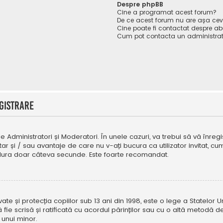
Despre phpBB
Cine a programat acest forum?
De ce acest forum nu are așa ce
Cine poate fi contactat despre abu
Cum pot contacta un administrat
gistrare
e Administratori și Moderatori. În unele cazuri, va trebui să vă înregi
tar și / sau avantaje de care nu v-ați bucura ca utilizator invitat, 
a dura doar câteva secunde. Este foarte recomandat.
e și protecția copiilor sub 13 ani din 1998, este o lege a Statelor Uni
i să fie scrisă și ratificată cu acordul părinților sau cu o altă metod
 unui minor.