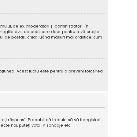
mului, de ex. moderatori și administratori. În
ilegiile dvs. de publicare doar pentru a vă crește
rul de postări, chiar luând măsuri mai drastice, cum
e opțiunea. Acest lucru este pentru a preveni folosirea
teți răspuns”. Probabil că trebuie să vă înregistrați
ecte noi, puteți vota în sondaje etc.