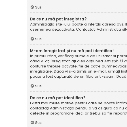
Sus
De ce nu mă pot înregistra?
Administrația site-ului poate a interzis adresa dvs. I
asemenea dezactivată. Contactați Administrația site
Sus
M-am înregistrat și nu mă pot identifica!
În primul rând, verificați numele de utilizator și pa
când v-ați înregistrat, ați ales opțiunea
Am sub 13 a
conturile trebuie activate, fie de către dumneavoastră
înregistrare. Dacă vi s-a trimis un e-mail, urmați in
poate a fost capturată de un filtru anti-spam. Dacă 
Sus
De ce nu mă pot identifica?
Există mai multe motive pentru care se poate întâmpl
contactați Administrația pentru a vă asigura că nu a
defecte în programare, deci ar trebui să fie reparat
Sus