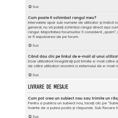
Sus
Cum poate fi schimbat rangul meu?
Intervalele apar sub numele de utilizator și indică nu
general, nu vă puteți schimba rangul direct așa cum 
rangul. Majoritatea forumurilor îl consideră „spam”,
ar fi expulzarea de pe forum.
Sus
Când dau clic pe linkul de e-mail al unui utiliza
Doar utilizatorii înregistrați pot trimite e-mail cătr
de către utilizatori anonimi a sistemului de e-mail r
Sus
Livrare de mesaje
Cum pot crea un subiect nou sau trimite un ră
Pentru a publica un subiect nou, faceți clic pe "Subie
înainte de a putea posta și răspunde. Sub fiecare for
Sus