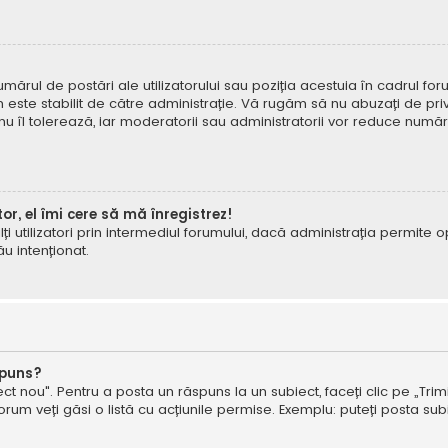
mărul de postări ale utilizatorului sau poziția acestuia în cadrul foru
este stabilit de către administrație. Vă rugăm să nu abuzați de priv
 nu îl tolerează, iar moderatorii sau administratorii vor reduce numă
tor, el îmi cere să mă înregistrez!
e alți utilizatori prin intermediul forumului, dacă administrația permit
ău intenționat.
spuns?
ct nou". Pentru a posta un răspuns la un subiect, faceți clic pe „Trimi
um veți găsi o listă cu acțiunile permise. Exemplu: puteți posta subi