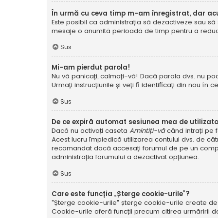
În urmă cu ceva timp m-am înregistrat, dar a
Este posibil ca administrația să dezactiveze sau să 
mesaje o anumită perioadă de timp pentru a reduce g
Sus
Mi-am pierdut parola!
Nu vă panicați, calmați-vă! Dacă parola dvs. nu poa
Urmați instrucțiunile și veți fi identificați din nou în c
Sus
De ce expiră automat sesiunea mea de utilizat
Dacă nu activați caseta
Amintiți-vă
când intrați pe 
Acest lucru împiedică utilizarea contului dvs. de că
recomandat dacă accesați forumul de pe un compute
administrația forumului a dezactivat opțiunea.
Sus
Care este funcția „Șterge cookie-urile”?
"Șterge cookie-urile" șterge cookie-urile create de
Cookie-urile oferă funcții precum citirea urmăririi