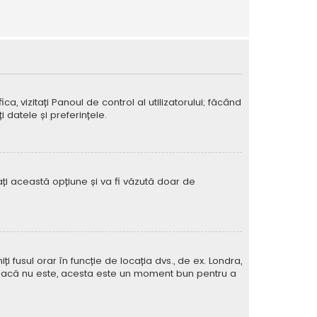
ca, vizitați Panoul de control al utilizatorului; făcând
 datele și preferințele.
vați această opțiune și va fi văzută doar de
iți fusul orar în funcție de locația dvs., de ex. Londra,
rat. Dacă nu este, acesta este un moment bun pentru a