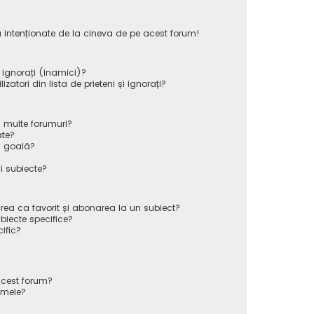
 intenționate de la cineva de pe acest forum!
i ignorați (inamici)?
atori din lista de prieteni și ignorați?
 multe forumuri?
ate?
ă goală?
i subiecte?
rea ca favorit și abonarea la un subiect?
iecte specifice?
ific?
cest forum?
 mele?