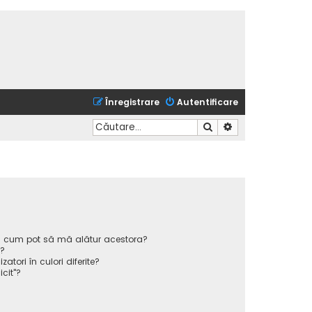
Înregistrare
Autentificare
Căutare
Căutare avansată
 și cum pot să mă alătur acestora?
p?
atori în culori diferite?
icit"?