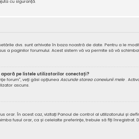
juta cu siguranță.
 setările dvs. sunt arhivate în baza noastră de date. Pentru a le modifi
 sus a paginilor forumului. Acest sistem vă va permite să vă schimbați
pară pe listele utilizatorilor conectați?
rințe forum”, veți găsi opțiunea
Ascunde starea conexiunii mele
. Acti
ilizator ascuns.
orar. În acest caz, vizitați Panoul de control al utilizatorului și defin
himba fusul orar, ca și celelalte preferințe, trebuie să fiți înregist