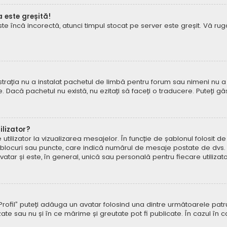
a este greșită!
este încă incorectă, atunci timpul stocat pe server este greșit. Vă 
rația nu a instalat pachetul de limbă pentru forum sau nimeni nu a 
e. Dacă pachetul nu există, nu ezitați să faceți o traducere. Puteți gă
lizator?
ilizator la vizualizarea mesajelor. În funcție de șablonul folosit d
e, blocuri sau puncte, care indică numărul de mesaje postate de dvs.
ar și este, în general, unică sau personală pentru fiecare utilizato
pe „Profil” puteți adăuga un avatar folosind una dintre următoarele p
ate sau nu și în ce mărime și greutate pot fi publicate. În cazul în 