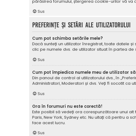
părăsirea forumului, ștergerea cookie-urilor vă va a
Sus
Preferințe și setări ale utilizatorului
Cum pot schimba setările mele?
Dacă sunteți un utilizator înregistrat, toate datele și
clic pe numele dvs. de utilizator situat în partea de
Sus
Cum pot împiedica numele meu de utilizator să a
Din panoul de control al utilizatorului dvs., în „Prefe
Administratori, Moderatori și dvs. Veți fi socotit ca ut
Sus
Ora în forumuri nu este corectă!
Este posibil să vedeți ora corespunzătoare unui alt fus 
Paris, New York, Sydney etc. Nu uitați că pentru a sc
face acest lucru.
Sus