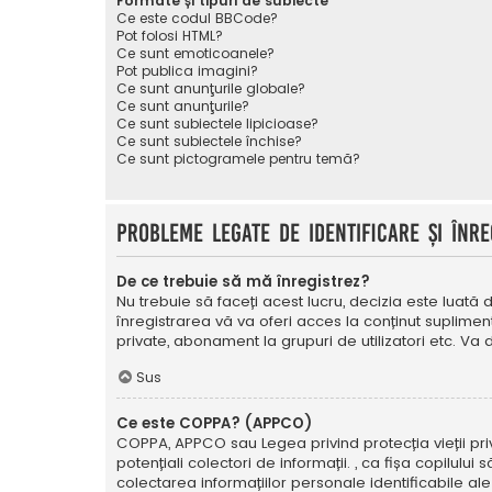
Formate și tipuri de subiecte
Ce este codul BBCode?
Pot folosi HTML?
Ce sunt emoticoanele?
Pot publica imagini?
Ce sunt anunţurile globale?
Ce sunt anunţurile?
Ce sunt subiectele lipicioase?
Ce sunt subiectele închise?
Ce sunt pictogramele pentru temă?
Probleme legate de identificare și înre
De ce trebuie să mă înregistrez?
Nu trebuie să faceți acest lucru, decizia este luată d
înregistrarea vă va oferi acces la conținut suplimen
private, abonament la grupuri de utilizatori etc. V
Sus
Ce este COPPA? (APPCO)
COPPA, APPCO sau Legea privind protecția vieții privat
potențiali colectori de informații. , ca fișa copilulu
colectarea informațiilor personale identificabile ale