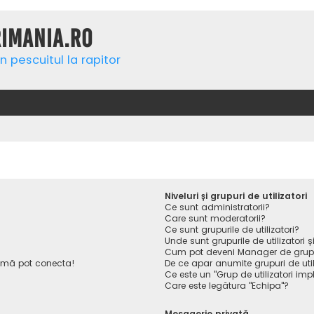
rimania.ro
n pescuitul la rapitor
Niveluri și grupuri de utilizatori
Ce sunt administratorii?
Care sunt moderatorii?
Ce sunt grupurile de utilizatori?
Unde sunt grupurile de utilizatori
Cum pot deveni Manager de gru
 mă pot conecta!
De ce apar anumite grupuri de utiliz
Ce este un "Grup de utilizatori impl
Care este legătura "Echipa"?
Mesagerie privată