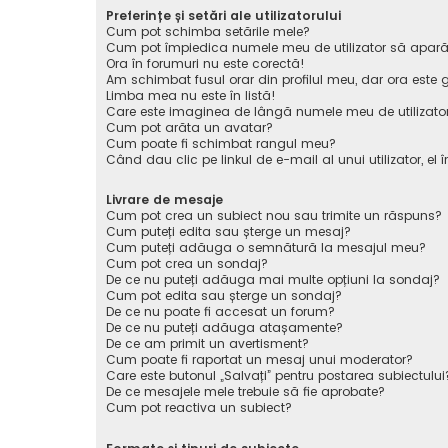
Preferințe și setări ale utilizatorului
Cum pot schimba setările mele?
Cum pot împiedica numele meu de utilizator să apară pe 
Ora în forumuri nu este corectă!
Am schimbat fusul orar din profilul meu, dar ora este g
Limba mea nu este în listă!
Care este imaginea de lângă numele meu de utilizato
Cum pot arăta un avatar?
Cum poate fi schimbat rangul meu?
Când dau clic pe linkul de e-mail al unui utilizator, el 
Livrare de mesaje
Cum pot crea un subiect nou sau trimite un răspuns?
Cum puteți edita sau șterge un mesaj?
Cum puteți adăuga o semnătură la mesajul meu?
Cum pot crea un sondaj?
De ce nu puteți adăuga mai multe opțiuni la sondaj?
Cum pot edita sau șterge un sondaj?
De ce nu poate fi accesat un forum?
De ce nu puteți adăuga atașamente?
De ce am primit un avertisment?
Cum poate fi raportat un mesaj unui moderator?
Care este butonul „Salvați” pentru postarea subiectului
De ce mesajele mele trebuie să fie aprobate?
Cum pot reactiva un subiect?