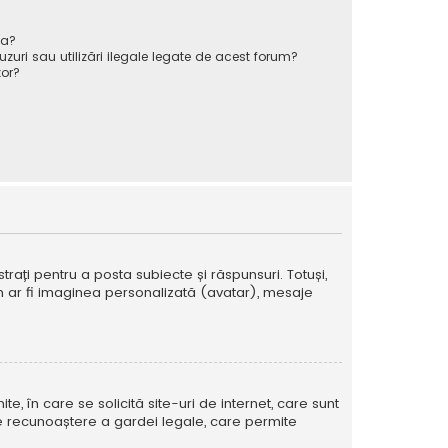
va?
zuri sau utilizări ilegale legate de acest forum?
or?
strați pentru a posta subiecte și răspunsuri. Totuși,
cum ar fi imaginea personalizată (avatar), mesaje
te, în care se solicită site-uri de internet, care sunt
ă de recunoaștere a gardei legale, care permite