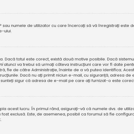
P sau numele de utilizator cu care încercați să vă înregistrați este dez
-ului.
rola. Dacă totul este corect, există două motive posibile. Dacă sistem
ni
atunci va trebui să urmați câteva instrucțiuni care vor fi date pen
, fie de către Administrație, înainte de a vă putea identifica; Aceste 
strucțiunile. Dacă nu ați primit niciun e-mail, cu siguranță, adresa d
sunteți sigur că adresa de e-mail pe care ați furnizat-o este corectă
a acest lucru. În primul rând, asigurați-vă că numele dvs. de utiliza
 fost exclusă. Este, de asemenea, posibil ca forumul să fie configura
.