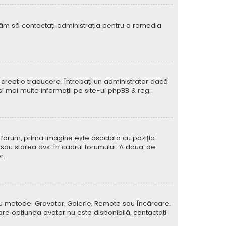
rugăm să contactați administrația pentru a remedia
creat o traducere. Întrebați un administrator dacă
si mai multe informații pe site-ul
phpBB
& reg;
e forum, prima imagine este asociată cu poziția
 sau starea dvs. în cadrul forumului. A doua, de
r.
atru metode: Gravatar, Galerie, Remote sau Încărcare.
care opțiunea avatar nu este disponibilă, contactați