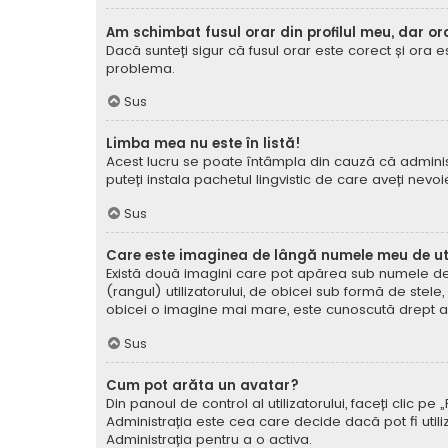
Am schimbat fusul orar din profilul meu, dar or
Dacă sunteți sigur că fusul orar este corect și ora 
problema.
Sus
Limba mea nu este în listă!
Acest lucru se poate întâmpla din cauză că administ
puteți instala pachetul lingvistic de care aveți nevoi
Sus
Care este imaginea de lângă numele meu de uti
Există două imagini care pot apărea sub numele de ut
(rangul) utilizatorului, de obicei sub formă de stel
obicei o imagine mai mare, este cunoscută drept avat
Sus
Cum pot arăta un avatar?
Din panoul de control al utilizatorului, faceți clic 
Administrația este cea care decide dacă pot fi utiliz
Administrația pentru a o activa.