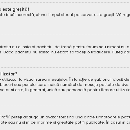
a este greșită!
este încă incorectă, atunci timpul stocat pe server este greșit. Vă 
rația nu a instalat pachetul de limbă pentru forum sau nimeni nu a 
e. Dacă pachetul nu există, nu ezitați să faceți o traducere. Puteți gă
lizator?
ilizator la vizualizarea mesajelor. În funcție de șablonul folosit d
e, blocuri sau puncte, care indică numărul de mesaje postate de dvs.
ar și este, în general, unică sau personală pentru fiecare utilizato
pe „Profil” puteți adăuga un avatar folosind una dintre următoarele p
ate sau nu și în ce mărime și greutate pot fi publicate. În cazul în 