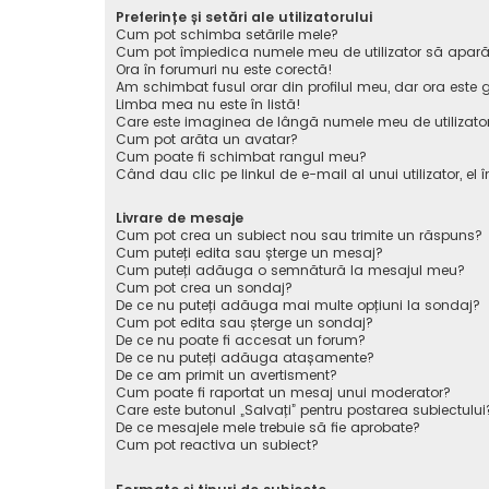
Preferințe și setări ale utilizatorului
Cum pot schimba setările mele?
Cum pot împiedica numele meu de utilizator să apară pe 
Ora în forumuri nu este corectă!
Am schimbat fusul orar din profilul meu, dar ora este g
Limba mea nu este în listă!
Care este imaginea de lângă numele meu de utilizato
Cum pot arăta un avatar?
Cum poate fi schimbat rangul meu?
Când dau clic pe linkul de e-mail al unui utilizator, el 
Livrare de mesaje
Cum pot crea un subiect nou sau trimite un răspuns?
Cum puteți edita sau șterge un mesaj?
Cum puteți adăuga o semnătură la mesajul meu?
Cum pot crea un sondaj?
De ce nu puteți adăuga mai multe opțiuni la sondaj?
Cum pot edita sau șterge un sondaj?
De ce nu poate fi accesat un forum?
De ce nu puteți adăuga atașamente?
De ce am primit un avertisment?
Cum poate fi raportat un mesaj unui moderator?
Care este butonul „Salvați” pentru postarea subiectului
De ce mesajele mele trebuie să fie aprobate?
Cum pot reactiva un subiect?