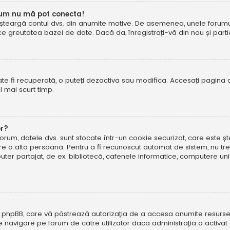
cum nu mă pot conecta!
șteargă contul dvs. din anumite motive. De asemenea, unele forumuri 
reutatea bazei de date. Dacă da, înregistrați-vă din nou și particip
te fi recuperată, o puteți dezactiva sau modifica. Accesați pagina 
el mai scurt timp.
or?
forum, datele dvs. sunt stocate într-un cookie securizat, care este 
tre o altă persoană. Pentru a fi recunoscut automat de sistem, nu tre
r partajat, de ex. bibliotecă, cafenele informatice, computere uni
 phpBB, care vă păstrează autorizația de a accesa anumite resurse al
 de navigare pe forum de către utilizator dacă administrația a activ