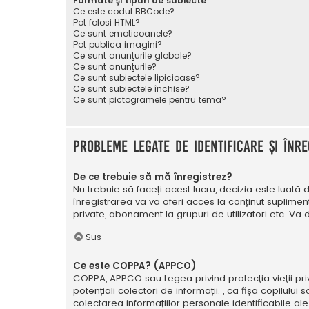
Formate și tipuri de subiecte
Ce este codul BBCode?
Pot folosi HTML?
Ce sunt emoticoanele?
Pot publica imagini?
Ce sunt anunţurile globale?
Ce sunt anunţurile?
Ce sunt subiectele lipicioase?
Ce sunt subiectele închise?
Ce sunt pictogramele pentru temă?
Probleme legate de identificare și înre
De ce trebuie să mă înregistrez?
Nu trebuie să faceți acest lucru, decizia este luată d
înregistrarea vă va oferi acces la conținut suplimen
private, abonament la grupuri de utilizatori etc. V
Sus
Ce este COPPA? (APPCO)
COPPA, APPCO sau Legea privind protecția vieții privat
potențiali colectori de informații. , ca fișa copilulu
colectarea informațiilor personale identificabile ale