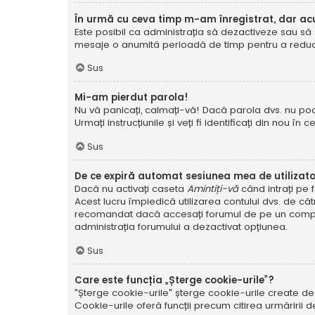
În urmă cu ceva timp m-am înregistrat, dar a
Este posibil ca administrația să dezactiveze sau să 
mesaje o anumită perioadă de timp pentru a reduce g
Sus
Mi-am pierdut parola!
Nu vă panicați, calmați-vă! Dacă parola dvs. nu poa
Urmați instrucțiunile și veți fi identificați din nou în c
Sus
De ce expiră automat sesiunea mea de utilizat
Dacă nu activați caseta
Amintiți-vă
când intrați pe 
Acest lucru împiedică utilizarea contului dvs. de că
recomandat dacă accesați forumul de pe un compute
administrația forumului a dezactivat opțiunea.
Sus
Care este funcția „Șterge cookie-urile”?
"Șterge cookie-urile" șterge cookie-urile create de
Cookie-urile oferă funcții precum citirea urmăririi