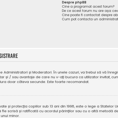
Despre phpBB
Cine a programat acest forum?
De ce acest forum nu are așa ce
Cine poate fi contactat despre abu
Cum pot contacta un administrat
gistrare
e Administratori și Moderatori. În unele cazuri, va trebui să vă înregi
tar și / sau avantaje de care nu v-ați bucura ca utilizator invitat, 
a dura doar câteva secunde. Este foarte recomandat.
e și protecția copiilor sub 13 ani din 1998, este o lege a Statelor Uni
i să fie scrisă și ratificată cu acordul părinților sau cu o altă metod
 unui minor.