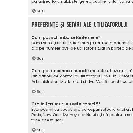
părăsirea forumului, ștergerea cookie-urilor vă va a
Sus
Preferințe și setări ale utilizatorului
Cum pot schimba setările mele?
Dacă sunteți un utilizator înregistrat, toate datele și
clic pe numele dvs. de utilizator situat în partea de
Sus
Cum pot împiedica numele meu de utilizator să a
Din panoul de control al utilizatorului dvs., în „Prefe
Administratori, Moderatori și dvs. Veți fi socotit ca ut
Sus
Ora în forumuri nu este corectă!
Este posibil să vedeți ora corespunzătoare unui alt fus 
Paris, New York, Sydney etc. Nu uitați că pentru a sc
face acest lucru.
Sus