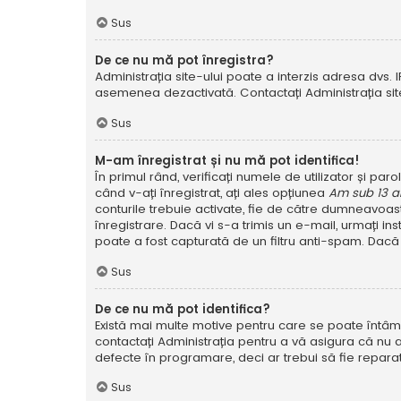
Sus
De ce nu mă pot înregistra?
Administrația site-ului poate a interzis adresa dvs. I
asemenea dezactivată. Contactați Administrația site
Sus
M-am înregistrat și nu mă pot identifica!
În primul rând, verificați numele de utilizator și pa
când v-ați înregistrat, ați ales opțiunea
Am sub 13 a
conturile trebuie activate, fie de către dumneavoastră
înregistrare. Dacă vi s-a trimis un e-mail, urmați in
poate a fost capturată de un filtru anti-spam. Dacă 
Sus
De ce nu mă pot identifica?
Există mai multe motive pentru care se poate întâmpl
contactați Administrația pentru a vă asigura că nu a
defecte în programare, deci ar trebui să fie reparat
Sus