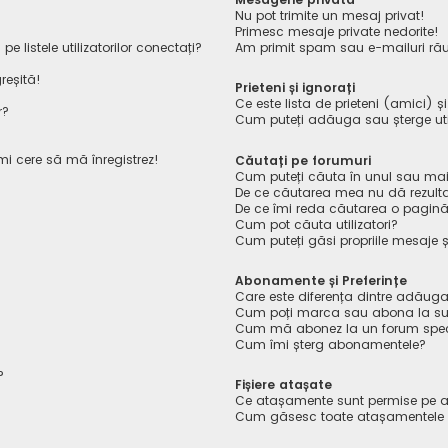
Nu pot trimite un mesaj privat!
Primesc mesaje private nedorite!
listele utilizatorilor conectați?
Am primit spam sau e-mailuri rău
reșită!
Prieteni și ignorați
Ce este lista de prieteni (amici) ș
r?
Cum puteți adăuga sau șterge utiliz
îmi cere să mă înregistrez!
Căutați pe forumuri
Cum puteți căuta în unul sau mai
De ce căutarea mea nu dă rezult
De ce îmi reda căutarea o pagin
Cum pot căuta utilizatori?
Cum puteți găsi propriile mesaje ș
Abonamente și Preferințe
Care este diferența dintre adăuga
Cum poți marca sau abona la sub
Cum mă abonez la un forum spec
Cum îmi șterg abonamentele?
?
Fișiere atașate
Ce atașamente sunt permise pe a
Cum găsesc toate atașamentele