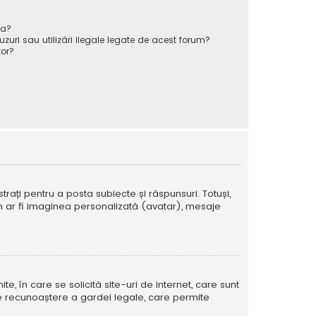
va?
zuri sau utilizări ilegale legate de acest forum?
or?
strați pentru a posta subiecte și răspunsuri. Totuși,
cum ar fi imaginea personalizată (avatar), mesaje
te, în care se solicită site-uri de internet, care sunt
ă de recunoaștere a gardei legale, care permite