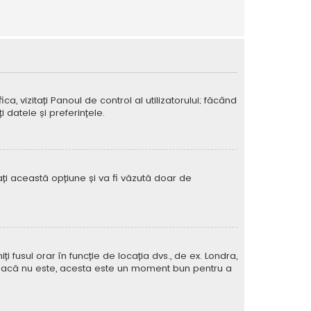
ca, vizitați Panoul de control al utilizatorului; făcând
 datele și preferințele.
vați această opțiune și va fi văzută doar de
iți fusul orar în funcție de locația dvs., de ex. Londra,
rat. Dacă nu este, acesta este un moment bun pentru a