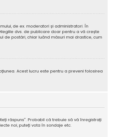
mului, de ex. moderatori și administratori. În
ilegiile dvs. de publicare doar pentru a vă crește
rul de postări, chiar luând măsuri mai drastice, cum
e opțiunea. Acest lucru este pentru a preveni folosirea
teți răspuns”. Probabil că trebuie să vă înregistrați
ecte noi, puteți vota în sondaje etc.