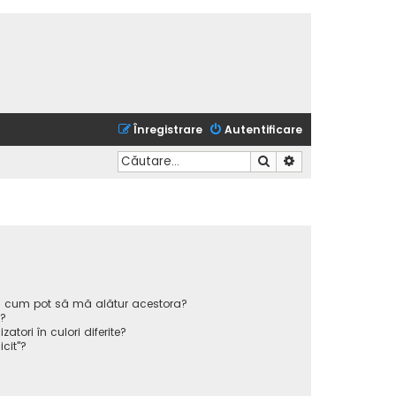
Înregistrare
Autentificare
Căutare
Căutare avansată
 și cum pot să mă alătur acestora?
p?
atori în culori diferite?
icit"?