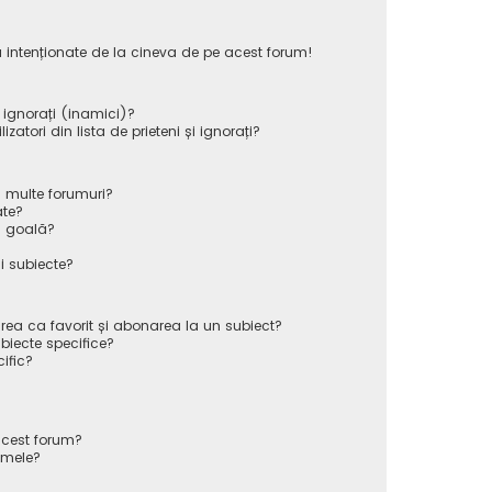
 intenționate de la cineva de pe acest forum!
i ignorați (inamici)?
atori din lista de prieteni și ignorați?
 multe forumuri?
ate?
ă goală?
i subiecte?
rea ca favorit și abonarea la un subiect?
iecte specifice?
ific?
cest forum?
 mele?