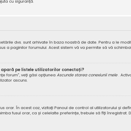
juta cu siguranță.
 setările dvs. sunt arhivate în baza noastră de date. Pentru a le modifi
 sus a paginilor forumului. Acest sistem vă va permite să vă schimbați
pară pe listele utilizatorilor conectați?
rințe forum”, veți găsi opțiunea
Ascunde starea conexiunii mele
. Acti
ilizator ascuns.
orar. În acest caz, vizitați Panoul de control al utilizatorului și defin
himba fusul orar, ca și celelalte preferințe, trebuie să fiți înregist