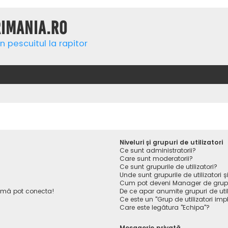
rimania.ro
n pescuitul la rapitor
Niveluri și grupuri de utilizatori
Ce sunt administratorii?
Care sunt moderatorii?
Ce sunt grupurile de utilizatori?
Unde sunt grupurile de utilizatori
Cum pot deveni Manager de gru
 mă pot conecta!
De ce apar anumite grupuri de utiliz
Ce este un "Grup de utilizatori impl
Care este legătura "Echipa"?
Mesagerie privată