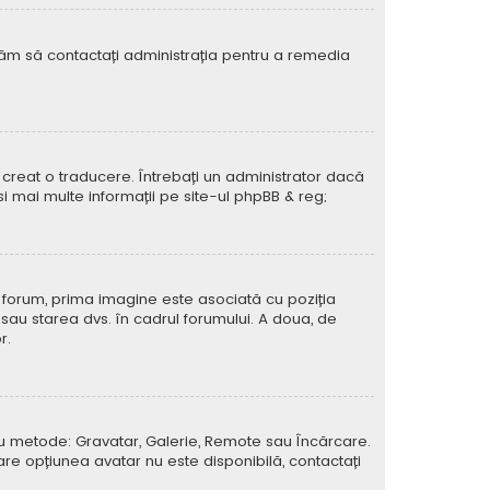
rugăm să contactați administrația pentru a remedia
creat o traducere. Întrebați un administrator dacă
si mai multe informații pe site-ul
phpBB
& reg;
e forum, prima imagine este asociată cu poziția
 sau starea dvs. în cadrul forumului. A doua, de
r.
atru metode: Gravatar, Galerie, Remote sau Încărcare.
care opțiunea avatar nu este disponibilă, contactați