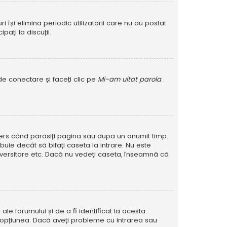
își elimină periodic utilizatorii care nu au postat
ați la discuții.
de conectare și faceți clic pe
Mi-am uitat parola
.
șters când părăsiți pagina sau după un anumit timp.
buie decât să bifați caseta la intrare. Nu este
versitare etc. Dacă nu vedeți caseta, înseamnă că
e forumului și de a fi identificat la acesta.
at opțiunea. Dacă aveți probleme cu intrarea sau