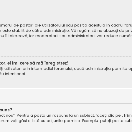
mărul de postări ale utilizatorului sau poziția acestuia în cadrul foru
este stabilit de către administrație. Vă rugăm să nu abuzați de priv
 nu îl tolerează, iar moderatorii sau administratorii vor reduce numă
tor, el îmi cere să mă înregistrez!
e alți utilizatori prin intermediul forumului, dacă administrația permit
ău intenționat.
spuns?
ct nou". Pentru a posta un răspuns la un subiect, faceți clic pe „Trimi
um veți găsi o listă cu acțiunile permise. Exemplu: puteți posta subi