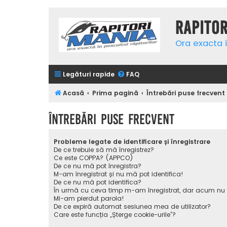
Rapito
Ora exacta i
Legături rapide
FAQ
Acasă
Prima pagină
Întrebări puse frecvent
Întrebări puse frecvent
Probleme legate de identificare și înregistrare
De ce trebuie să mă înregistrez?
Ce este COPPA? (APPCO)
De ce nu mă pot înregistra?
M-am înregistrat și nu mă pot identifica!
De ce nu mă pot identifica?
În urmă cu ceva timp m-am înregistrat, dar acum nu
Mi-am pierdut parola!
De ce expiră automat sesiunea mea de utilizator?
Care este funcția „Șterge cookie-urile”?