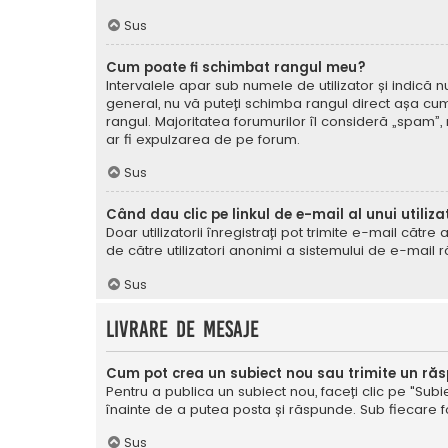
Sus
Cum poate fi schimbat rangul meu?
Intervalele apar sub numele de utilizator și indică nu
general, nu vă puteți schimba rangul direct așa cum 
rangul. Majoritatea forumurilor îl consideră „spam”,
ar fi expulzarea de pe forum.
Sus
Când dau clic pe linkul de e-mail al unui utiliza
Doar utilizatorii înregistrați pot trimite e-mail cătr
de către utilizatori anonimi a sistemului de e-mail r
Sus
Livrare de mesaje
Cum pot crea un subiect nou sau trimite un ră
Pentru a publica un subiect nou, faceți clic pe "Subie
înainte de a putea posta și răspunde. Sub fiecare for
Sus