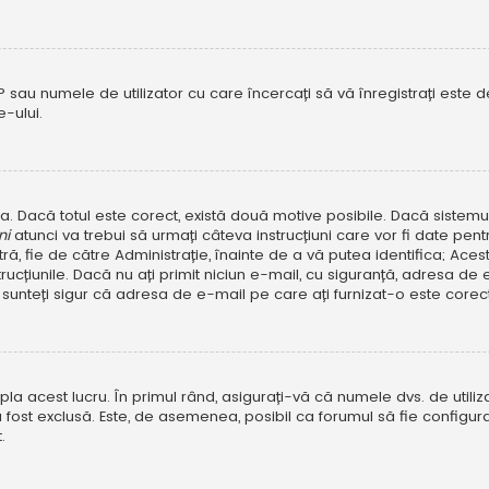
P sau numele de utilizator cu care încercați să vă înregistrați este dez
-ului.
rola. Dacă totul este corect, există două motive posibile. Dacă sistem
ni
atunci va trebui să urmați câteva instrucțiuni care vor fi date pen
, fie de către Administrație, înainte de a vă putea identifica; Aceste 
strucțiunile. Dacă nu ați primit niciun e-mail, cu siguranță, adresa d
sunteți sigur că adresa de e-mail pe care ați furnizat-o este corectă
a acest lucru. În primul rând, asigurați-vă că numele dvs. de utiliza
 fost exclusă. Este, de asemenea, posibil ca forumul să fie configura
.