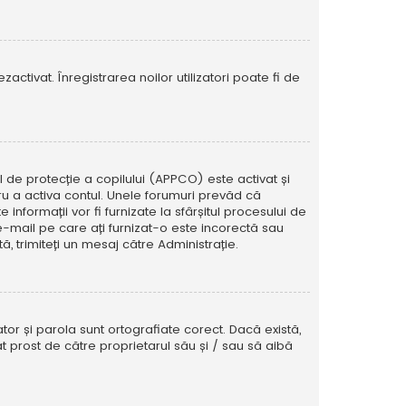
activat. Înregistrarea noilor utilizatori poate fi de
ul de protecție a copilului (APPCO) este activat și
tru a activa contul. Unele forumuri prevăd că
informații vor fi furnizate la sfârșitul procesului de
e e-mail pe care ați furnizat-o este incorectă sau
, trimiteți un mesaj către Administrație.
tor și parola sunt ortografiate corect. Dacă există,
t prost de către proprietarul său și / sau să aibă