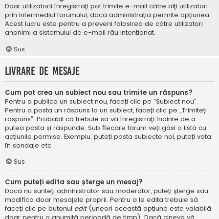
Doar utilizatorii înregistrați pot trimite e-mail către alți utilizatori
prin intermediul forumului, dacă administrația permite opțiunea.
Acest lucru este pentru a preveni folosirea de către utilizatori
anonimi a sistemului de e-mail rău intenționat.
Sus
Livrare de mesaje
Cum pot crea un subiect nou sau trimite un răspuns?
Pentru a publica un subiect nou, faceți clic pe "Subiect nou".
Pentru a posta un răspuns la un subiect, faceți clic pe „Trimiteți
răspuns”. Probabil că trebuie să vă înregistrați înainte de a
putea posta și răspunde. Sub fiecare forum veți găsi o listă cu
acțiunile permise. Exemplu: puteți posta subiecte noi, puteți vota
în sondaje etc.
Sus
Cum puteți edita sau șterge un mesaj?
Dacă nu sunteți administrator sau moderator, puteți șterge sau
modifica doar mesajele proprii. Pentru a le edita trebuie să
faceți clic pe butonul
edit
(uneori această opțiune este valabilă
doar pentru o anumită perioadă de timp). Dacă cineva vă