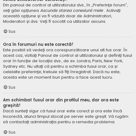
Din panoul de control al utilizatorului dvs., în „Preferințe forum”,
veți găsi opțiunea
Ascunde starea conexiunii mele
. Activați
această opțiune și va fi văzută doar de Administratori,
Moderatori și dvs. Veți fi socotit ca utilizator ascuns.
Sus
Ora în forumuri nu este corectă!
Este posibil să vedeți ora corespunzătoare unui alt fus orar. În
acest caz, vizitați Panoul de control al utilizatorului și definiți fusul
orar în funcție de locația dvs., de ex. Londra, Paris, New York,
Sydney etc. Nu uitați că pentru a schimba fusul orar, ca și
celelalte preferințe, trebuie să fiți înregistrat. Dacă nu este,
acesta este un moment bun pentru a face acest lucru.
Sus
Am schimbat fusul orar din profilul meu, dar ora este
greșită!
Dacă sunteți sigur că fusul orar este corect și ora este încă
incorectă, atunci timpul stocat pe server este greșit. Vă rugăm
să contactați administrația pentru a remedia problema.
Sus