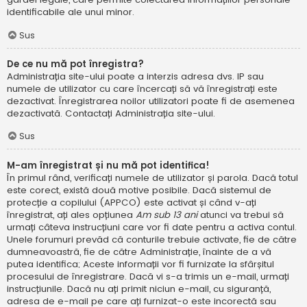
identificabile ale unui minor.
Sus
De ce nu mă pot înregistra?
Administrația site-ului poate a interzis adresa dvs. IP sau
numele de utilizator cu care încercați să vă înregistrați este
dezactivat. Înregistrarea noilor utilizatori poate fi de asemenea
dezactivată. Contactați Administrația site-ului.
Sus
M-am înregistrat și nu mă pot identifica!
În primul rând, verificați numele de utilizator și parola. Dacă totul
este corect, există două motive posibile. Dacă sistemul de
protecție a copilului (APPCO) este activat și când v-ați
înregistrat, ați ales opțiunea
Am sub 13 ani
atunci va trebui să
urmați câteva instrucțiuni care vor fi date pentru a activa contul.
Unele forumuri prevăd că conturile trebuie activate, fie de către
dumneavoastră, fie de către Administrație, înainte de a vă
putea identifica; Aceste informații vor fi furnizate la sfârșitul
procesului de înregistrare. Dacă vi s-a trimis un e-mail, urmați
instrucțiunile. Dacă nu ați primit niciun e-mail, cu siguranță,
adresa de e-mail pe care ați furnizat-o este incorectă sau