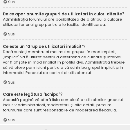
Sus
De ce apar anumite grupuri de utilizatori în culori diferite?
Administrația forumului are posibilitatea de a atribui o culoare
utilizatorilor unui grup pentru a le facilita identificarea.
Sus
Ce este un "Grup de utilizatori implicit"?
Dacă sunteți membru al mai multor grupuri în mod implicit,
„implicit” va fi utilizat pentru a determina ce culoare și interval
vor fi afișate în mod implicit în profilul dvs. Administrația trebuie
să vă ofere permisiuni pentru a vă schimba grupul implicit prin
intermediul Panoului de control al utilizatorului.
Sus
Care este legătura "Echipa"?
Această pagină vă oferă lista completă a utilizatorilor grupului,
inclusiv administratorii, moderatorii și alte detalii, precum
forumurile care sunt responsabile de moderarea fiecăruia.
Sus