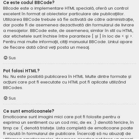
Ce este codul BBCode?
BBcode este o implementare HTML specială, oferă un control
excelent în format al obiectelor particulare ale publicațiilor.
Utilizarea BBCode trebuie să fie activată de către administrație,
dar poate fi de asemenea dezactivată din formularul de livrare
a mesajelor. BBCode este, de asemenea, similar în stil cu HTML,
dar etichetele sunt închise între paranteze [ și ] în loc de < şi >.
Pentru mai multe informații, citiți manualul BBCode. Linkul apare
de fiecare dată când veți posta un mesaj.
Sus
Pot folosi HTML?
Nu. Nu este posibilă publicarea în HTML. Multe dintre formate și
acțiuni care pot fi executate cu HTML pot fi aplicate utilizând
BBCodes.
Sus
Ce sunt emoticoanele?
Emoticoane sunt imagini mici care pot fi folosite pentru a
exprima un sentiment cu un cod mic, de ex. :) denotă fericire, în
timp ce :( denotă tristețe. Lista completă de emoticoane poate
fi văzută în formularul de publicare. Încercați să nu abuzați de