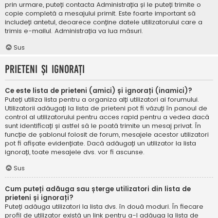
prin urmare, puteți contacta Administrația și le puteți trimite o
copie completă a mesajului primit. Este foarte important să
includeți antetul, deoarece conține datele utilizatorului care a
trimis e-mailul. Administrația va lua măsuri.
Sus
Prieteni și ignorați
Ce este lista de prieteni (amici) și ignorați (inamici)?
Puteți utiliza lista pentru a organiza alți utilizatori ai forumului.
Utilizatorii adăugați la lista de prieteni pot fi văzuți în panoul de
control al utilizatorului pentru acces rapid pentru a vedea dacă
sunt identificați și astfel să le poată trimite un mesaj privat. În
funcție de șablonul folosit de forum, mesajele acestor utilizatori
pot fi afișate evidențiate. Dacă adăugați un utilizator la lista
ignorați, toate mesajele dvs. vor fi ascunse.
Sus
Cum puteți adăuga sau șterge utilizatori din lista de
prieteni și ignorați?
Puteți adăuga utilizatori la lista dvs. în două moduri. În fiecare
profil de utilizator există un link pentru a-l adăuga la lista de