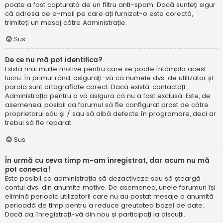
poate a fost capturată de un filtru anti-spam. Dacă sunteți sigur
că adresa de e-mail pe care ați furnizat-o este corectă,
trimiteți un mesaj către Administrație.
Sus
De ce nu mă pot identifica?
Există mai multe motive pentru care se poate întâmpla acest
lucru. În primul rând, asigurați-vă că numele dvs. de utilizator și
parola sunt ortografiate corect. Dacă există, contactați
Administrația pentru a vă asigura că nu a fost exclusă. Este, de
asemenea, posibil ca forumul să fie configurat prost de către
proprietarul său și / sau să aibă defecte în programare, deci ar
trebui să fie reparat.
Sus
În urmă cu ceva timp m-am înregistrat, dar acum nu mă
pot conecta!
Este posibil ca administrația să dezactiveze sau să șteargă
contul dvs. din anumite motive. De asemenea, unele forumuri își
elimină periodic utilizatorii care nu au postat mesaje o anumită
perioadă de timp pentru a reduce greutatea bazei de date.
Dacă da, înregistrați-vă din nou și participați la discuții.