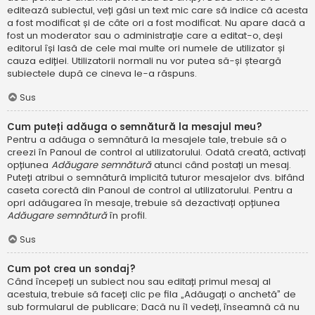
editează subiectul, veți găsi un text mic care să indice că acesta
a fost modificat și de câte ori a fost modificat. Nu apare dacă a
fost un moderator sau o administrație care a editat-o, deși
editorul își lasă de cele mai multe ori numele de utilizator și
cauza ediției. Utilizatorii normali nu vor putea să-și șteargă
subiectele după ce cineva le-a răspuns.
Sus
Cum puteți adăuga o semnătură la mesajul meu?
Pentru a adăuga o semnătură la mesajele tale, trebuie să o
creezi în Panoul de control al utilizatorului. Odată creată, activați
opțiunea
Adăugare semnătură
atunci când postați un mesaj.
Puteți atribui o semnătură implicită tuturor mesajelor dvs. bifând
caseta corectă din Panoul de control al utilizatorului. Pentru a
opri adăugarea în mesaje, trebuie să dezactivați opțiunea
Adăugare semnătură
în profil.
Sus
Cum pot crea un sondaj?
Când începeți un subiect nou sau editați primul mesaj al
acestuia, trebuie să faceți clic pe fila „Adăugați o anchetă” de
sub formularul de publicare; Dacă nu îl vedeți, înseamnă că nu