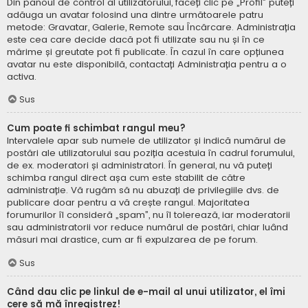
Din panoul de control al utilizatorului, faceți clic pe „Profil” puteți
adăuga un avatar folosind una dintre următoarele patru
metode: Gravatar, Galerie, Remote sau Încărcare. Administrația
este cea care decide dacă pot fi utilizate sau nu și în ce
mărime și greutate pot fi publicate. În cazul în care opțiunea
avatar nu este disponibilă, contactați Administrația pentru a o
activa.
Sus
Cum poate fi schimbat rangul meu?
Intervalele apar sub numele de utilizator și indică numărul de
postări ale utilizatorului sau poziția acestuia în cadrul forumului,
de ex. moderatori și administratori. În general, nu vă puteți
schimba rangul direct așa cum este stabilit de către
administrație. Vă rugăm să nu abuzați de privilegiile dvs. de
publicare doar pentru a vă crește rangul. Majoritatea
forumurilor îl consideră „spam”, nu îl tolerează, iar moderatorii
sau administratorii vor reduce numărul de postări, chiar luând
măsuri mai drastice, cum ar fi expulzarea de pe forum.
Sus
Când dau clic pe linkul de e-mail al unui utilizator, el îmi
cere să mă înregistrez!