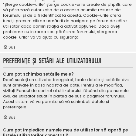
"Șterge cookie-urile" șterge cookie-urile create de phpBB, care
vă păstrează autorizația de a accesa anumite resurse ale
forumului și de a fi identificat la acesta. Cookie-urile oferă
funcții precum citirea urmăririi de navigare pe forum de către
utilizator dacă administrația a activat opțiunea. Dacă aveți
probleme cu intrarea sau părăsirea forumului, ștergerea
cookie-urilor vă va ajuta cu siguranță.
Sus
Preferințe și setări ale utilizatorului
Cum pot schimba setările mele?
Dacă sunteți un utilizator înregistrat, toate datele și setările dvs.
sunt arhivate în baza noastră de date. Pentru a le modifica,
vizitați Panoul de control al utilizatorului; făcând clic pe numele
dvs. de utilizator situat în partea de sus a paginilor forumului.
Acest sistem vă va permite să vă schimbați datele și
preferințele.
Sus
Cum pot împiedica numele meu de utilizator să apară pe
listele utilizatorilor conectați?