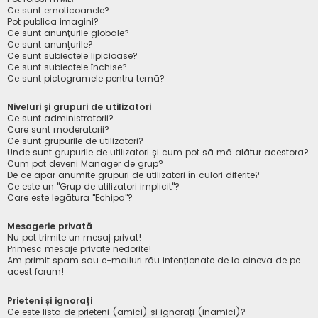
Ce sunt emoticoanele?
Pot publica imagini?
Ce sunt anunţurile globale?
Ce sunt anunţurile?
Ce sunt subiectele lipicioase?
Ce sunt subiectele închise?
Ce sunt pictogramele pentru temă?
Niveluri și grupuri de utilizatori
Ce sunt administratorii?
Care sunt moderatorii?
Ce sunt grupurile de utilizatori?
Unde sunt grupurile de utilizatori și cum pot să mă alătur acestora?
Cum pot deveni Manager de grup?
De ce apar anumite grupuri de utilizatori în culori diferite?
Ce este un "Grup de utilizatori implicit"?
Care este legătura "Echipa"?
Mesagerie privată
Nu pot trimite un mesaj privat!
Primesc mesaje private nedorite!
Am primit spam sau e-mailuri rău intenționate de la cineva de pe
acest forum!
Prieteni și ignorați
Ce este lista de prieteni (amici) și ignorați (inamici)?