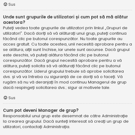
Sus
Unde sunt grupurile de utilizatori și cum pot să mă alătur
acestora?
Puteți vedea toate grupurile de utilizatori prin linkul „Grupuri de
utilizatori”. Dacă doriți să vă alăturați unui grup, puteți continua
făcând clic pe butonul corespunzător. Nu toate grupurile au
acces gratuit. Cu toate acestea, unii necesită aprobare pentru a
se alătura, alții sunt închise, iar unele sunt ascunse. Dacă grupul
este deschis, vă puteți alătura făcând clic pe butonul
corespunzător. Dacă grupul necesită aprobare pentru a vă
alătura, puteți solicita să vă alăturați făcând clic pe butonul
corespunzător. Liderul grupului trebuie să aprobe solicitarea
dvs. și vă va întreba cu siguranță de ce doriți să o faceți. Vă
rugăm să nu vă deranjați în mod continuu Managerul de grup
dacă respingeți solicitarea dvs.; sigur ai motivele tale.
Sus
Cum pot deveni Manager de grup?
Responsabilul unui grup este desemnat de către Administrație
la crearea grupului. Dacă sunteți interesat să creați un grup de
utilizatori, contactați Administrația.