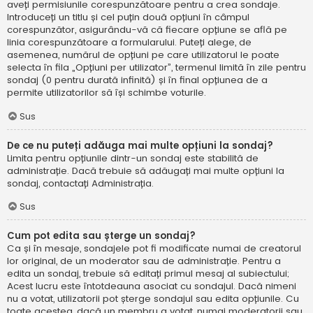
aveți permisiunile corespunzătoare pentru a crea sondaje.
Introduceți un titlu și cel puțin două opțiuni în câmpul
corespunzător, asigurându-vă că fiecare opțiune se află pe
linia corespunzătoare a formularului. Puteți alege, de
asemenea, numărul de opțiuni pe care utilizatorul le poate
selecta în fila „Opțiuni per utilizator”, termenul limită în zile pentru
sondaj (0 pentru durată infinită) și în final opțiunea de a
permite utilizatorilor să își schimbe voturile.
Sus
De ce nu puteți adăuga mai multe opțiuni la sondaj?
Limita pentru opțiunile dintr-un sondaj este stabilită de
administrație. Dacă trebuie să adăugați mai multe opțiuni la
sondaj, contactați Administrația.
Sus
Cum pot edita sau șterge un sondaj?
Ca și în mesaje, sondajele pot fi modificate numai de creatorul
lor original, de un moderator sau de administrație. Pentru a
edita un sondaj, trebuie să editați primul mesaj al subiectului;
Acest lucru este întotdeauna asociat cu sondajul. Dacă nimeni
nu a votat, utilizatorii pot șterge sondajul sau edita opțiunile. Cu
toate acestea, dacă un membru a votat, numai moderatorii sau