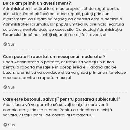
De ce am primit un avertisment?
Administratorii fiecărui forum au propriul set de reguli pentru
site-ul lor. Dacă ați încălcat orice regulă, puteți primi un
avertisment. Vă rugăm să rețineți că aceasta este o decizie a
Administrației Forumului, iar phpBB Limited nu are nicio legătură
cu avertismentele date pe acest site. Contactați Administrația
Forumului dacă nu sunteți sigur de ce ați fost avertizat.
Sus
Cum poate fi raportat un mesaj unui moderator?
Dacă Administrația o permite, ar trebui să vedeți un buton
pentru a raporta mesajele în apropierea ei. Făcând clic pe
buton, forumul vă va conduce și vă va ghida prin anumite etape
necesare pentru a raporta mesajul.
Sus
Care este butonul „Salvați” pentru postarea subiectului?
Acest lucru vă va permite să salvați schițele care vor fi
completate și trimise ulterior. Pentru a reîncărca o schiță
salvată, vizitați Panoul de control al utilizatorului.
Sus