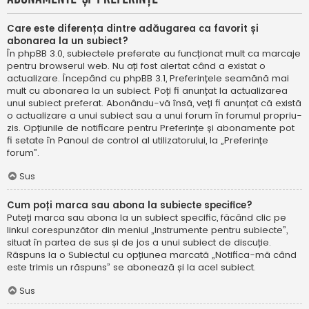
Care este diferența dintre adăugarea ca favorit și
abonarea la un subiect?
În phpBB 3.0, subiectele preferate au funcționat mult ca marcaje
pentru browserul web. Nu ați fost alertat când a existat o
actualizare. Începând cu phpBB 3.1, Preferințele seamănă mai
mult cu abonarea la un subiect. Poți fi anunțat la actualizarea
unui subiect preferat. Abonându-vă însă, veți fi anunțat că există
o actualizare a unui subiect sau a unui forum în forumul propriu-
zis. Opțiunile de notificare pentru Preferințe și abonamente pot
fi setate în Panoul de control al utilizatorului, la „Preferințe
forum”.
Sus
Cum poți marca sau abona la subiecte specifice?
Puteți marca sau abona la un subiect specific, făcând clic pe
linkul corespunzător din meniul „Instrumente pentru subiecte”,
situat în partea de sus și de jos a unui subiect de discuție.
Răspuns la o Subiectul cu opțiunea marcată „Notifica-mă când
este trimis un răspuns” se abonează și la acel subiect.
Sus