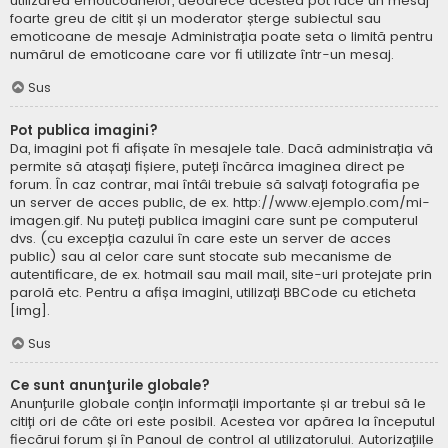
utilizarea emoticoanelor, deoarece acestea pot face un mesaj
foarte greu de citit și un moderator șterge subiectul sau
emoticoane de mesaje Administrația poate seta o limită pentru
numărul de emoticoane care vor fi utilizate într-un mesaj.
Sus
Pot publica imagini?
Da, imagini pot fi afișate în mesajele tale. Dacă administrația vă
permite să atașați fișiere, puteți încărca imaginea direct pe
forum. În caz contrar, mai întâi trebuie să salvați fotografia pe
un server de acces public, de ex. http://www.ejemplo.com/mi-
imagen.gif. Nu puteți publica imagini care sunt pe computerul
dvs. (cu excepția cazului în care este un server de acces
public) sau al celor care sunt stocate sub mecanisme de
autentificare, de ex. hotmail sau mail mail, site-uri protejate prin
parolă etc. Pentru a afișa imagini, utilizați BBCode cu eticheta
[img].
Sus
Ce sunt anunţurile globale?
Anunțurile globale conțin informații importante și ar trebui să le
citiți ori de câte ori este posibil. Acestea vor apărea la începutul
fiecărui forum și în Panoul de control al utilizatorului. Autorizațiile