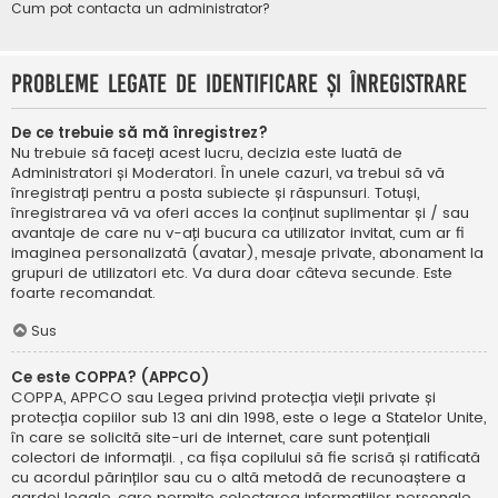
Cum pot contacta un administrator?
Probleme legate de identificare și înregistrare
De ce trebuie să mă înregistrez?
Nu trebuie să faceți acest lucru, decizia este luată de
Administratori și Moderatori. În unele cazuri, va trebui să vă
înregistrați pentru a posta subiecte și răspunsuri. Totuși,
înregistrarea vă va oferi acces la conținut suplimentar și / sau
avantaje de care nu v-ați bucura ca utilizator invitat, cum ar fi
imaginea personalizată (avatar), mesaje private, abonament la
grupuri de utilizatori etc. Va dura doar câteva secunde. Este
foarte recomandat.
Sus
Ce este COPPA? (APPCO)
COPPA, APPCO sau Legea privind protecția vieții private și
protecția copiilor sub 13 ani din 1998, este o lege a Statelor Unite,
în care se solicită site-uri de internet, care sunt potențiali
colectori de informații. , ca fișa copilului să fie scrisă și ratificată
cu acordul părinților sau cu o altă metodă de recunoaștere a
gardei legale, care permite colectarea informațiilor personale