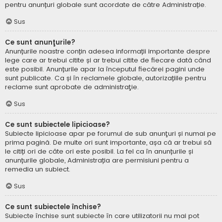
pentru anunțuri globale sunt acordate de către Administrație.
Sus
Ce sunt anunţurile?
Anunțurile noastre conțin adesea informații importante despre
lege care ar trebui citite și ar trebui citite de fiecare dată când
este posibil. Anunțurile apar la începutul fiecărei pagini unde
sunt publicate. Ca și în reclamele globale, autorizațiile pentru
reclame sunt aprobate de administraţie.
Sus
Ce sunt subiectele lipicioase?
Subiecte lipicioase apar pe forumul de sub anunţuri și numai pe
prima pagină. De multe ori sunt importante, așa că ar trebui să
le citiți ori de câte ori este posibil. La fel ca în anunțurile și
anunțurile globale, Administrația are permisiuni pentru a
remedia un subiect.
Sus
Ce sunt subiectele închise?
Subiecte închise sunt subiecte în care utilizatorii nu mai pot