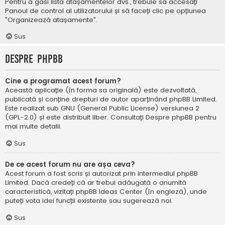
Pentru a găsi lista atașamentelor dvs., trebuie să accesați
Panoul de control al utilizatorului și să faceți clic pe opțiunea
"Organizează atașamente".
Sus
Despre phpBB
Cine a programat acest forum?
Această aplicație (în forma sa originală) este dezvoltată,
publicată și conține drepturi de autor aparținând
phpBB Limited
.
Este realizat sub GNU (General Public License) versiunea 2
(GPL-2.0) și este distribuit liber. Consultați
Despre phpBB
pentru
mai multe detalii.
Sus
De ce acest forum nu are așa ceva?
Acest forum a fost scris și autorizat prin intermediul phpBB
Limited. Dacă credeți că ar trebui adăugată o anumită
caracteristică, vizitați
phpBB Ideas Center
(în engleză), unde
puteți vota idei funcții existente sau sugerează noi.
Sus