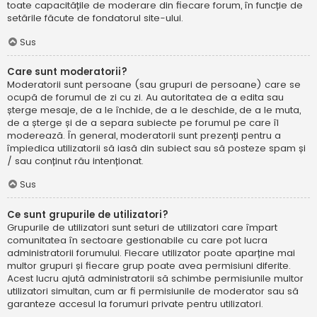
toate capacitățile de moderare din fiecare forum, în funcție de
setările făcute de fondatorul site-ului.
Sus
Care sunt moderatorii?
Moderatorii sunt persoane (sau grupuri de persoane) care se
ocupă de forumul de zi cu zi. Au autoritatea de a edita sau
șterge mesaje, de a le închide, de a le deschide, de a le muta,
de a șterge și de a separa subiecte pe forumul pe care îl
moderează. În general, moderatorii sunt prezenți pentru a
împiedica utilizatorii să iasă din subiect sau să posteze spam și
/ sau conținut rău intenționat.
Sus
Ce sunt grupurile de utilizatori?
Grupurile de utilizatori sunt seturi de utilizatori care împart
comunitatea în sectoare gestionabile cu care pot lucra
administratorii forumului. Fiecare utilizator poate aparține mai
multor grupuri și fiecare grup poate avea permisiuni diferite.
Acest lucru ajută administratorii să schimbe permisiunile multor
utilizatori simultan, cum ar fi permisiunile de moderator sau să
garanteze accesul la forumuri private pentru utilizatori.