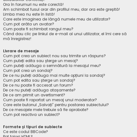
Ora în forumuri nu este corectă!
Am schimbat fusul orar din profilul meu, dar ora este greșită!
Limba mea nu este în listă!
Care este imaginea de lângă numele meu de utilizator?
Cum pot arăta un avatar?
Cum poate fi schimbat rangul meu?
Când dau clic pe linkul de e-mail al unui utilizator, el îmi cere să
mă înregistrez!
Livrare de mesaje
Cum pot crea un subiect nou sau trimite un răspuns?
Cum puteți edita sau șterge un mesaj?
Cum puteți adăuga o semnătură la mesajul meu?
Cum pot crea un sondaj?
De ce nu puteți adăuga mai multe opțiuni la sondaj?
Cum pot edita sau șterge un sondaj?
De ce nu poate fi accesat un forum?
De ce nu puteți adăuga atașamente?
De ce am primit un avertisment?
Cum poate fi raportat un mesaj unui moderator?
Care este butonul „Salvați” pentru postarea subiectului?
De ce mesajele mele trebuie să fie aprobate?
Cum pot reactiva un subiect?
Formate și tipuri de subiecte
Ce este codul BBCode?
Pot folosi HTML?