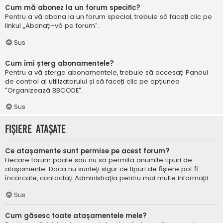
Cum mă abonez la un forum specific?
Pentru a vă abona la un forum special, trebuie să faceți clic pe
linkul „Abonați-vă pe forum”.
Sus
Cum îmi șterg abonamentele?
Pentru a vă șterge abonamentele, trebuie să accesați Panoul
de control al utilizatorului și să faceți clic pe opțiunea
"Organizează BBCODE".
Sus
Fișiere atașate
Ce atașamente sunt permise pe acest forum?
Fiecare forum poate sau nu să permită anumite tipuri de
atașamente. Dacă nu sunteți sigur ce tipuri de fișiere pot fi
încărcate, contactați Administrația pentru mai multe informații.
Sus
Cum găsesc toate atașamentele mele?