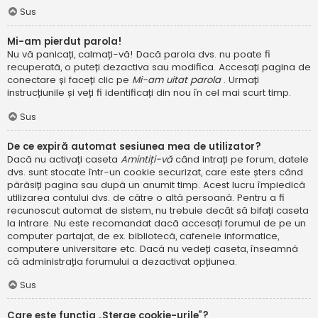
Sus
Mi-am pierdut parola!
Nu vă panicați, calmați-vă! Dacă parola dvs. nu poate fi
recuperată, o puteți dezactiva sau modifica. Accesați pagina de
conectare și faceți clic pe
Mi-am uitat parola
. Urmați
instrucțiunile și veți fi identificați din nou în cel mai scurt timp.
Sus
De ce expiră automat sesiunea mea de utilizator?
Dacă nu activați caseta
Amintiți-vă
când intrați pe forum, datele
dvs. sunt stocate într-un cookie securizat, care este șters când
părăsiți pagina sau după un anumit timp. Acest lucru împiedică
utilizarea contului dvs. de către o altă persoană. Pentru a fi
recunoscut automat de sistem, nu trebuie decât să bifați caseta
la intrare. Nu este recomandat dacă accesați forumul de pe un
computer partajat, de ex. bibliotecă, cafenele informatice,
computere universitare etc. Dacă nu vedeți caseta, înseamnă
că administrația forumului a dezactivat opțiunea.
Sus
Care este funcția „Șterge cookie-urile”?