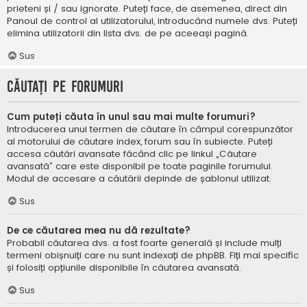
prieteni și / sau ignorate. Puteți face, de asemenea, direct din
Panoul de control al utilizatorului, introducând numele dvs. Puteți
elimina utilizatorii din lista dvs. de pe aceeași pagină.
Sus
Căutați pe forumuri
Cum puteți căuta în unul sau mai multe forumuri?
Introducerea unui termen de căutare în câmpul corespunzător
al motorului de căutare index, forum sau în subiecte. Puteți
accesa căutări avansate făcând clic pe linkul „Căutare
avansată” care este disponibil pe toate paginile forumului.
Modul de accesare a căutării depinde de șablonul utilizat.
Sus
De ce căutarea mea nu dă rezultate?
Probabil căutarea dvs. a fost foarte generală și include mulți
termeni obișnuiți care nu sunt indexați de phpBB. Fiți mai specific
și folosiți opțiunile disponibile în căutarea avansată.
Sus