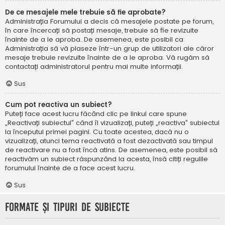
De ce mesajele mele trebuie să fie aprobate?
Administrația Forumului a decis că mesajele postate pe forum,
în care încercați să postați mesaje, trebuie să fie revizuite
înainte de a le aproba. De asemenea, este posibil ca
Administrația să vă plaseze într-un grup de utilizatori ale căror
mesaje trebuie revizuite înainte de a le aproba. Vă rugăm să
contactați administratorul pentru mai multe informații.
Sus
Cum pot reactiva un subiect?
Puteți face acest lucru făcând clic pe linkul care spune
„Reactivați subiectul” când îl vizualizați, puteți „reactiva” subiectul
la începutul primei pagini. Cu toate acestea, dacă nu o
vizualizați, atunci tema reactivată a fost dezactivată sau timpul
de reactivare nu a fost încă atins. De asemenea, este posibil să
reactivăm un subiect răspunzând la acesta, însă citiți regulile
forumului înainte de a face acest lucru.
Sus
Formate și tipuri de subiecte