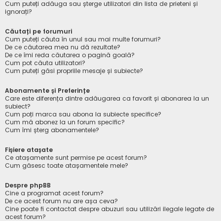
Cum puteți adăuga sau șterge utilizatori din lista de prieteni și
ignorați?
Căutați pe forumuri
Cum puteți căuta în unul sau mai multe forumuri?
De ce căutarea mea nu dă rezultate?
De ce îmi reda căutarea o pagină goală?
Cum pot căuta utilizatori?
Cum puteți găsi propriile mesaje și subiecte?
Abonamente și Preferințe
Care este diferența dintre adăugarea ca favorit și abonarea la un
subiect?
Cum poți marca sau abona la subiecte specifice?
Cum mă abonez la un forum specific?
Cum îmi șterg abonamentele?
Fișiere atașate
Ce atașamente sunt permise pe acest forum?
Cum găsesc toate atașamentele mele?
Despre phpBB
Cine a programat acest forum?
De ce acest forum nu are așa ceva?
Cine poate fi contactat despre abuzuri sau utilizări ilegale legate de
acest forum?