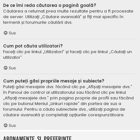
De ce îmi reda căutarea o pagină goală?
Căutarea a returnat prea multe rezultate pentru a fi procesate
de server. Utilizați „Căutare avansată” și fiți mai specific în
termenii și forumurile căutării dvs.
Sus
Cum pot căuta utilizatori?
Faceți clic pe linkul „Utilizatori” și faceți clic pe linkul „Căutați un
utilizator”.
Sus
Cum puteți găsi propriile mesaje și subiecte?
Puteți găsi mesajele dvs. făcând clic pe „Afișați mesajele dvs.”
în Panoul de control al utilizatorului sau făcând clic pe linkul
„Afișați mesajele dvs.” prin pagina proprie de profil sau făcând
clic pe butonul Meniul „Linkuri rapide” din partea de sus a
forumului. Pentru a căuta subiectele dvs., utilizați pagina de
căutare avansată și completați opțiunile corespunzătoare.
Sus
Abonamente și Preferințe