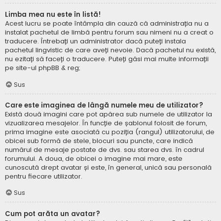
Limba mea nu este în listă!
Acest lucru se poate întâmpla din cauză că administrația nu a
instalat pachetul de limbă pentru forum sau nimeni nu a creat o
traducere. Întrebați un administrator dacă puteți instala
pachetul lingvistic de care aveți nevoie. Dacă pachetul nu există,
nu ezitați să faceți o traducere. Puteți găsi mai multe informații
pe site-ul
phpBB
& reg;
Sus
Care este imaginea de lângă numele meu de utilizator?
Există două imagini care pot apărea sub numele de utilizator la
vizualizarea mesajelor. În funcție de șablonul folosit de forum,
prima imagine este asociată cu poziția (rangul) utilizatorului, de
obicei sub formă de stele, blocuri sau puncte, care indică
numărul de mesaje postate de dvs. sau starea dvs. în cadrul
forumului. A doua, de obicei o imagine mai mare, este
cunoscută drept avatar și este, în general, unică sau personală
pentru fiecare utilizator.
Sus
Cum pot arăta un avatar?