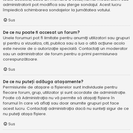
administratorii pot modifica sau șterge sondajul. Acest lucru
împiedică schimbarea sondajelor la jumătatea votului.
Sus
De ce nu poate fi accesat un forum?
Unele forumuri pot fi limitate pentru anumiți utilizatori sau grupuri
și pentru a vizualiza, citi, publica sau a lua o altă acțiune acolo
este nevoie de o autorizație specială. Contactați un moderator
sau un administrator de forum pentru a primi permisiunea
corespunzătoare.
Sus
De ce nu puteți adăuga atașamente?
Permisiunile de atașare a fișierelor sunt individuale pentru
fiecare forum, grup, utilizator și sunt acordate de administrație.
Poate că Administrația nu vă permite să atașați fișiere în
forumul în care vă aflați sau doar anumite grupuri pot face
acest lucru. Contactați administrația dacă nu sunteți sigur de ce
nu puteți atașa fișiere.
Sus