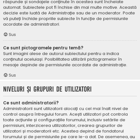
răspunde și sondajele conținute în acestea sunt încheiate
automat. Subiectele pot fi închise din mai multe motive. Această
decizie este luată de Administrație sau de un moderator. Poate
vă puteți închide propriile subiecte în funcție de permisiunile
acordate de administratori.
Sus
Ce sunt pictogramele pentru temă?
Sunt imagini alese de autorul subiectului pentru a indica
conținutul aceluiași. Posibilitatea utilizării pictogramelor în
mesaje depinde de permisiunile acordate de administrație.
Sus
Niveluri și grupuri de utilizatori
Ce sunt administratorii?
Administratorii sunt utilizatorii alocați cu cel mai înalt nivel de
control asupra întregului forum. Acești utilizatori pot controla
toate acțiunile și configurațiile forumului, inclusiv setările de
permisiuni, interzicerea utilizatorilor, crearea grupurilor de
utilizatori și moderatorii etc. Acestea depind de fondatorul
forumului și de permisiunile pe care le-a dat. De asemenea, au