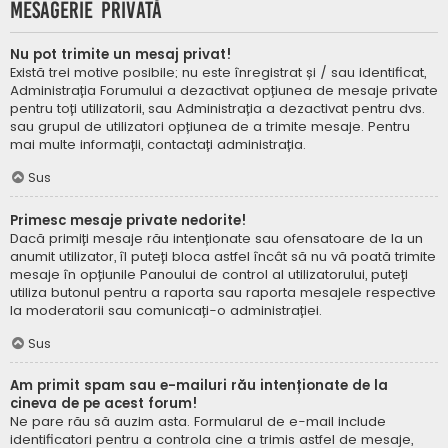
Mesagerie privată
Nu pot trimite un mesaj privat!
Există trei motive posibile; nu este înregistrat și / sau identificat,
Administrația Forumului a dezactivat opțiunea de mesaje private
pentru toți utilizatorii, sau Administrația a dezactivat pentru dvs.
sau grupul de utilizatori opțiunea de a trimite mesaje. Pentru
mai multe informații, contactați administrația.
Sus
Primesc mesaje private nedorite!
Dacă primiți mesaje rău intenționate sau ofensatoare de la un
anumit utilizator, îl puteți bloca astfel încât să nu vă poată trimite
mesaje în opțiunile Panoului de control al utilizatorului, puteți
utiliza butonul pentru a raporta sau raporta mesajele respective
la moderatorii sau comunicați-o administrației.
Sus
Am primit spam sau e-mailuri rău intenționate de la
cineva de pe acest forum!
Ne pare rău să auzim asta. Formularul de e-mail include
identificatori pentru a controla cine a trimis astfel de mesaje,