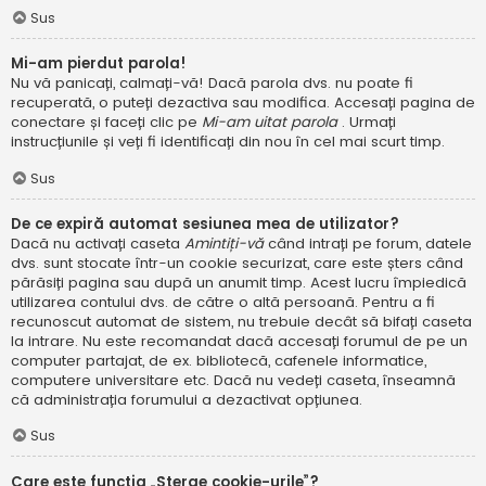
Sus
Mi-am pierdut parola!
Nu vă panicați, calmați-vă! Dacă parola dvs. nu poate fi
recuperată, o puteți dezactiva sau modifica. Accesați pagina de
conectare și faceți clic pe
Mi-am uitat parola
. Urmați
instrucțiunile și veți fi identificați din nou în cel mai scurt timp.
Sus
De ce expiră automat sesiunea mea de utilizator?
Dacă nu activați caseta
Amintiți-vă
când intrați pe forum, datele
dvs. sunt stocate într-un cookie securizat, care este șters când
părăsiți pagina sau după un anumit timp. Acest lucru împiedică
utilizarea contului dvs. de către o altă persoană. Pentru a fi
recunoscut automat de sistem, nu trebuie decât să bifați caseta
la intrare. Nu este recomandat dacă accesați forumul de pe un
computer partajat, de ex. bibliotecă, cafenele informatice,
computere universitare etc. Dacă nu vedeți caseta, înseamnă
că administrația forumului a dezactivat opțiunea.
Sus
Care este funcția „Șterge cookie-urile”?