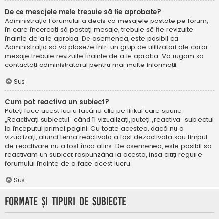
De ce mesajele mele trebuie să fie aprobate?
Administrația Forumului a decis că mesajele postate pe forum,
în care încercați să postați mesaje, trebuie să fie revizuite
înainte de a le aproba. De asemenea, este posibil ca
Administrația să vă plaseze într-un grup de utilizatori ale căror
mesaje trebuie revizuite înainte de a le aproba. Vă rugăm să
contactați administratorul pentru mai multe informații.
Sus
Cum pot reactiva un subiect?
Puteți face acest lucru făcând clic pe linkul care spune
„Reactivați subiectul” când îl vizualizați, puteți „reactiva” subiectul
la începutul primei pagini. Cu toate acestea, dacă nu o
vizualizați, atunci tema reactivată a fost dezactivată sau timpul
de reactivare nu a fost încă atins. De asemenea, este posibil să
reactivăm un subiect răspunzând la acesta, însă citiți regulile
forumului înainte de a face acest lucru.
Sus
Formate și tipuri de subiecte