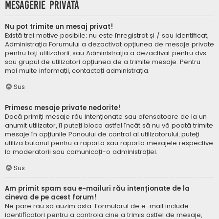
Mesagerie privată
Nu pot trimite un mesaj privat!
Există trei motive posibile; nu este înregistrat și / sau identificat,
Administrația Forumului a dezactivat opțiunea de mesaje private
pentru toți utilizatorii, sau Administrația a dezactivat pentru dvs.
sau grupul de utilizatori opțiunea de a trimite mesaje. Pentru
mai multe informații, contactați administrația.
Sus
Primesc mesaje private nedorite!
Dacă primiți mesaje rău intenționate sau ofensatoare de la un
anumit utilizator, îl puteți bloca astfel încât să nu vă poată trimite
mesaje în opțiunile Panoului de control al utilizatorului, puteți
utiliza butonul pentru a raporta sau raporta mesajele respective
la moderatorii sau comunicați-o administrației.
Sus
Am primit spam sau e-mailuri rău intenționate de la
cineva de pe acest forum!
Ne pare rău să auzim asta. Formularul de e-mail include
identificatori pentru a controla cine a trimis astfel de mesaje,