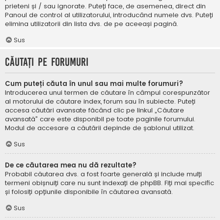
prieteni și / sau ignorate. Puteți face, de asemenea, direct din
Panoul de control al utilizatorului, introducând numele dvs. Puteți
elimina utilizatorii din lista dvs. de pe aceeași pagină.
Sus
Căutați pe forumuri
Cum puteți căuta în unul sau mai multe forumuri?
Introducerea unui termen de căutare în câmpul corespunzător
al motorului de căutare index, forum sau în subiecte. Puteți
accesa căutări avansate făcând clic pe linkul „Căutare
avansată” care este disponibil pe toate paginile forumului.
Modul de accesare a căutării depinde de șablonul utilizat.
Sus
De ce căutarea mea nu dă rezultate?
Probabil căutarea dvs. a fost foarte generală și include mulți
termeni obișnuiți care nu sunt indexați de phpBB. Fiți mai specific
și folosiți opțiunile disponibile în căutarea avansată.
Sus