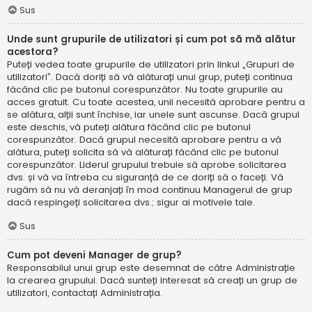
Sus
Unde sunt grupurile de utilizatori și cum pot să mă alătur
acestora?
Puteți vedea toate grupurile de utilizatori prin linkul „Grupuri de
utilizatori”. Dacă doriți să vă alăturați unui grup, puteți continua
făcând clic pe butonul corespunzător. Nu toate grupurile au
acces gratuit. Cu toate acestea, unii necesită aprobare pentru a
se alătura, alții sunt închise, iar unele sunt ascunse. Dacă grupul
este deschis, vă puteți alătura făcând clic pe butonul
corespunzător. Dacă grupul necesită aprobare pentru a vă
alătura, puteți solicita să vă alăturați făcând clic pe butonul
corespunzător. Liderul grupului trebuie să aprobe solicitarea
dvs. și vă va întreba cu siguranță de ce doriți să o faceți. Vă
rugăm să nu vă deranjați în mod continuu Managerul de grup
dacă respingeți solicitarea dvs.; sigur ai motivele tale.
Sus
Cum pot deveni Manager de grup?
Responsabilul unui grup este desemnat de către Administrație
la crearea grupului. Dacă sunteți interesat să creați un grup de
utilizatori, contactați Administrația.