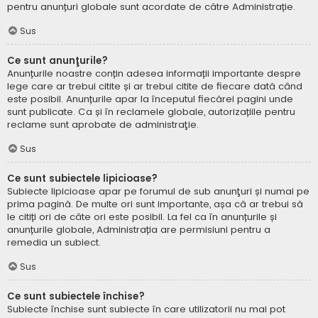
pentru anunțuri globale sunt acordate de către Administrație.
Sus
Ce sunt anunţurile?
Anunțurile noastre conțin adesea informații importante despre
lege care ar trebui citite și ar trebui citite de fiecare dată când
este posibil. Anunțurile apar la începutul fiecărei pagini unde
sunt publicate. Ca și în reclamele globale, autorizațiile pentru
reclame sunt aprobate de administraţie.
Sus
Ce sunt subiectele lipicioase?
Subiecte lipicioase apar pe forumul de sub anunţuri și numai pe
prima pagină. De multe ori sunt importante, așa că ar trebui să
le citiți ori de câte ori este posibil. La fel ca în anunțurile și
anunțurile globale, Administrația are permisiuni pentru a
remedia un subiect.
Sus
Ce sunt subiectele închise?
Subiecte închise sunt subiecte în care utilizatorii nu mai pot