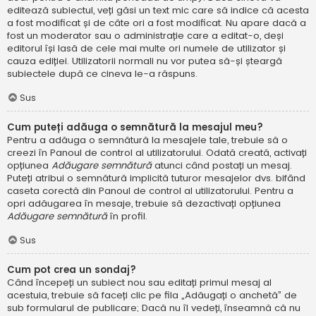
editează subiectul, veți găsi un text mic care să indice că acesta
a fost modificat și de câte ori a fost modificat. Nu apare dacă a
fost un moderator sau o administrație care a editat-o, deși
editorul își lasă de cele mai multe ori numele de utilizator și
cauza ediției. Utilizatorii normali nu vor putea să-și șteargă
subiectele după ce cineva le-a răspuns.
Sus
Cum puteți adăuga o semnătură la mesajul meu?
Pentru a adăuga o semnătură la mesajele tale, trebuie să o
creezi în Panoul de control al utilizatorului. Odată creată, activați
opțiunea
Adăugare semnătură
atunci când postați un mesaj.
Puteți atribui o semnătură implicită tuturor mesajelor dvs. bifând
caseta corectă din Panoul de control al utilizatorului. Pentru a
opri adăugarea în mesaje, trebuie să dezactivați opțiunea
Adăugare semnătură
în profil.
Sus
Cum pot crea un sondaj?
Când începeți un subiect nou sau editați primul mesaj al
acestuia, trebuie să faceți clic pe fila „Adăugați o anchetă” de
sub formularul de publicare; Dacă nu îl vedeți, înseamnă că nu