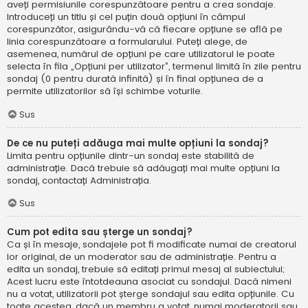
aveți permisiunile corespunzătoare pentru a crea sondaje.
Introduceți un titlu și cel puțin două opțiuni în câmpul
corespunzător, asigurându-vă că fiecare opțiune se află pe
linia corespunzătoare a formularului. Puteți alege, de
asemenea, numărul de opțiuni pe care utilizatorul le poate
selecta în fila „Opțiuni per utilizator”, termenul limită în zile pentru
sondaj (0 pentru durată infinită) și în final opțiunea de a
permite utilizatorilor să își schimbe voturile.
Sus
De ce nu puteți adăuga mai multe opțiuni la sondaj?
Limita pentru opțiunile dintr-un sondaj este stabilită de
administrație. Dacă trebuie să adăugați mai multe opțiuni la
sondaj, contactați Administrația.
Sus
Cum pot edita sau șterge un sondaj?
Ca și în mesaje, sondajele pot fi modificate numai de creatorul
lor original, de un moderator sau de administrație. Pentru a
edita un sondaj, trebuie să editați primul mesaj al subiectului;
Acest lucru este întotdeauna asociat cu sondajul. Dacă nimeni
nu a votat, utilizatorii pot șterge sondajul sau edita opțiunile. Cu
toate acestea, dacă un membru a votat, numai moderatorii sau