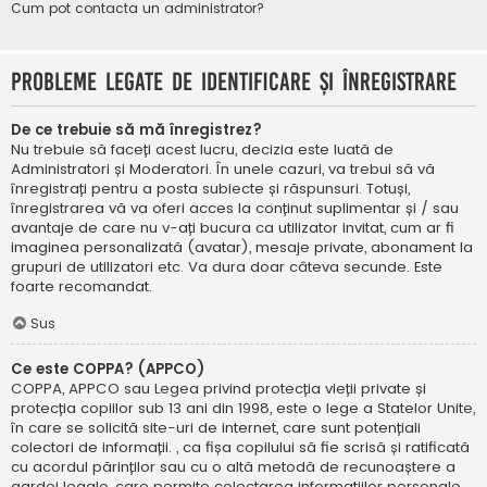
Cum pot contacta un administrator?
Probleme legate de identificare și înregistrare
De ce trebuie să mă înregistrez?
Nu trebuie să faceți acest lucru, decizia este luată de
Administratori și Moderatori. În unele cazuri, va trebui să vă
înregistrați pentru a posta subiecte și răspunsuri. Totuși,
înregistrarea vă va oferi acces la conținut suplimentar și / sau
avantaje de care nu v-ați bucura ca utilizator invitat, cum ar fi
imaginea personalizată (avatar), mesaje private, abonament la
grupuri de utilizatori etc. Va dura doar câteva secunde. Este
foarte recomandat.
Sus
Ce este COPPA? (APPCO)
COPPA, APPCO sau Legea privind protecția vieții private și
protecția copiilor sub 13 ani din 1998, este o lege a Statelor Unite,
în care se solicită site-uri de internet, care sunt potențiali
colectori de informații. , ca fișa copilului să fie scrisă și ratificată
cu acordul părinților sau cu o altă metodă de recunoaștere a
gardei legale, care permite colectarea informațiilor personale