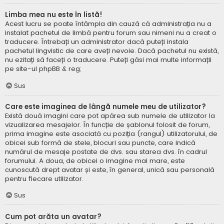
Limba mea nu este în listă!
Acest lucru se poate întâmpla din cauză că administrația nu a
instalat pachetul de limbă pentru forum sau nimeni nu a creat o
traducere. Întrebați un administrator dacă puteți instala
pachetul lingvistic de care aveți nevoie. Dacă pachetul nu există,
nu ezitați să faceți o traducere. Puteți găsi mai multe informații
pe site-ul
phpBB
& reg;
Sus
Care este imaginea de lângă numele meu de utilizator?
Există două imagini care pot apărea sub numele de utilizator la
vizualizarea mesajelor. În funcție de șablonul folosit de forum,
prima imagine este asociată cu poziția (rangul) utilizatorului, de
obicei sub formă de stele, blocuri sau puncte, care indică
numărul de mesaje postate de dvs. sau starea dvs. în cadrul
forumului. A doua, de obicei o imagine mai mare, este
cunoscută drept avatar și este, în general, unică sau personală
pentru fiecare utilizator.
Sus
Cum pot arăta un avatar?