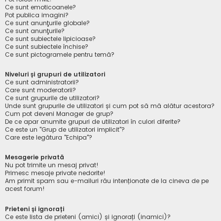
Ce sunt emoticoanele?
Pot publica imagini?
Ce sunt anunţurile globale?
Ce sunt anunţurile?
Ce sunt subiectele lipicioase?
Ce sunt subiectele închise?
Ce sunt pictogramele pentru temă?
Niveluri și grupuri de utilizatori
Ce sunt administratorii?
Care sunt moderatorii?
Ce sunt grupurile de utilizatori?
Unde sunt grupurile de utilizatori și cum pot să mă alătur acestora?
Cum pot deveni Manager de grup?
De ce apar anumite grupuri de utilizatori în culori diferite?
Ce este un "Grup de utilizatori implicit"?
Care este legătura "Echipa"?
Mesagerie privată
Nu pot trimite un mesaj privat!
Primesc mesaje private nedorite!
Am primit spam sau e-mailuri rău intenționate de la cineva de pe
acest forum!
Prieteni și ignorați
Ce este lista de prieteni (amici) și ignorați (inamici)?