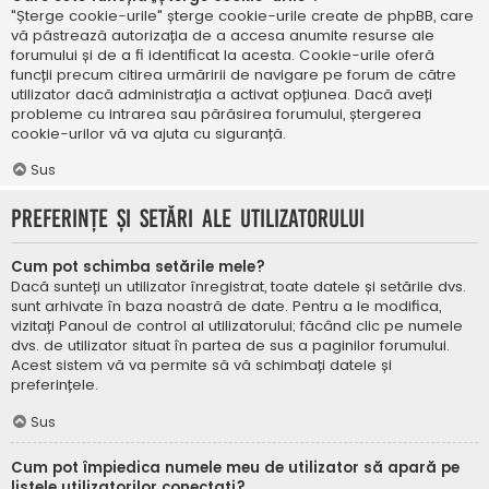
"Șterge cookie-urile" șterge cookie-urile create de phpBB, care
vă păstrează autorizația de a accesa anumite resurse ale
forumului și de a fi identificat la acesta. Cookie-urile oferă
funcții precum citirea urmăririi de navigare pe forum de către
utilizator dacă administrația a activat opțiunea. Dacă aveți
probleme cu intrarea sau părăsirea forumului, ștergerea
cookie-urilor vă va ajuta cu siguranță.
Sus
Preferințe și setări ale utilizatorului
Cum pot schimba setările mele?
Dacă sunteți un utilizator înregistrat, toate datele și setările dvs.
sunt arhivate în baza noastră de date. Pentru a le modifica,
vizitați Panoul de control al utilizatorului; făcând clic pe numele
dvs. de utilizator situat în partea de sus a paginilor forumului.
Acest sistem vă va permite să vă schimbați datele și
preferințele.
Sus
Cum pot împiedica numele meu de utilizator să apară pe
listele utilizatorilor conectați?