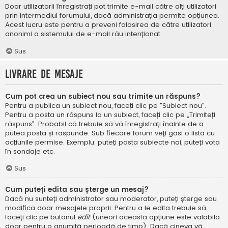
Doar utilizatorii înregistrați pot trimite e-mail către alți utilizatori
prin intermediul forumului, dacă administrația permite opțiunea.
Acest lucru este pentru a preveni folosirea de către utilizatori
anonimi a sistemului de e-mail rău intenționat.
Sus
Livrare de mesaje
Cum pot crea un subiect nou sau trimite un răspuns?
Pentru a publica un subiect nou, faceți clic pe "Subiect nou".
Pentru a posta un răspuns la un subiect, faceți clic pe „Trimiteți
răspuns”. Probabil că trebuie să vă înregistrați înainte de a
putea posta și răspunde. Sub fiecare forum veți găsi o listă cu
acțiunile permise. Exemplu: puteți posta subiecte noi, puteți vota
în sondaje etc.
Sus
Cum puteți edita sau șterge un mesaj?
Dacă nu sunteți administrator sau moderator, puteți șterge sau
modifica doar mesajele proprii. Pentru a le edita trebuie să
faceți clic pe butonul
edit
(uneori această opțiune este valabilă
doar pentru o anumită perioadă de timp). Dacă cineva vă