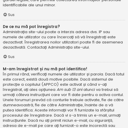
identificabile ale unui minor.
Sus
De ce nu mă pot înregistra?
Administrația site-ului poate a interzis adresa dvs. IP sau
numele de utilizator cu care încercați să vă înregistrați este
dezactivat. Înregistrarea noilor utilizatori poate fi de asemenea
dezactivată. Contactați Administrația site-ului.
Sus
M-am înregistrat și nu mă pot identifica!
În primul rând, verificați numele de utilizator și parola. Dacă totul
este corect, există două motive posibile. Dacă sistemul de
protecție a copilului (APPCO) este activat și când v-ați
înregistrat, ați ales opțiunea
Am sub 13 ani
atunci va trebui să
urmați câteva instrucțiuni care vor fi date pentru a activa contul.
Unele forumuri prevăd că conturile trebuie activate, fie de către
dumneavoastră, fie de către Administrație, înainte de a vă
putea identifica; Aceste informații vor fi furnizate la sfârșitul
procesului de înregistrare. Dacă vi s-a trimis un e-mail, urmați
instrucțiunile. Dacă nu ați primit niciun e-mail, cu siguranță,
adresa de e-mail pe care ați furnizat-o este incorectă sau