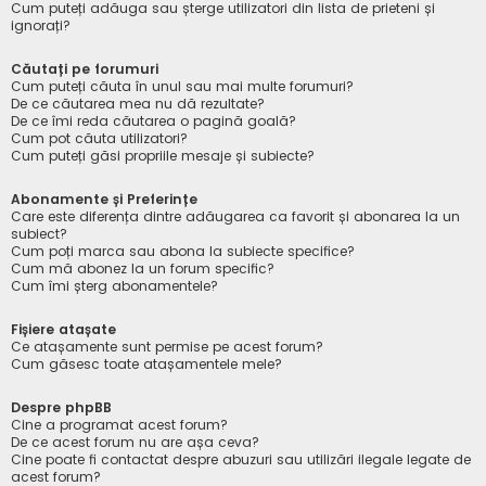
Cum puteți adăuga sau șterge utilizatori din lista de prieteni și
ignorați?
Căutați pe forumuri
Cum puteți căuta în unul sau mai multe forumuri?
De ce căutarea mea nu dă rezultate?
De ce îmi reda căutarea o pagină goală?
Cum pot căuta utilizatori?
Cum puteți găsi propriile mesaje și subiecte?
Abonamente și Preferințe
Care este diferența dintre adăugarea ca favorit și abonarea la un
subiect?
Cum poți marca sau abona la subiecte specifice?
Cum mă abonez la un forum specific?
Cum îmi șterg abonamentele?
Fișiere atașate
Ce atașamente sunt permise pe acest forum?
Cum găsesc toate atașamentele mele?
Despre phpBB
Cine a programat acest forum?
De ce acest forum nu are așa ceva?
Cine poate fi contactat despre abuzuri sau utilizări ilegale legate de
acest forum?