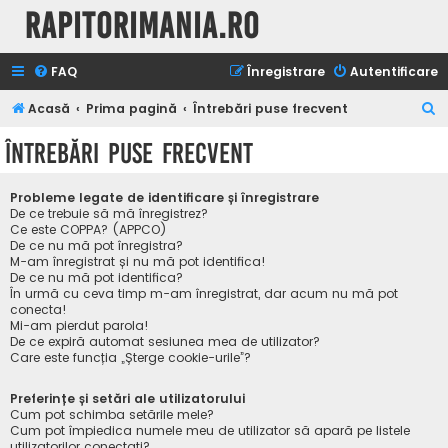
Rapitorimania.ro
FAQ
Înregistrare
Autentificare
C
Acasă
Prima pagină
Întrebări puse frecvent
ă
Întrebări puse frecvent
u
t
Probleme legate de identificare și înregistrare
a
De ce trebuie să mă înregistrez?
Ce este COPPA? (APPCO)
r
De ce nu mă pot înregistra?
M-am înregistrat și nu mă pot identifica!
e
De ce nu mă pot identifica?
În urmă cu ceva timp m-am înregistrat, dar acum nu mă pot
conecta!
Mi-am pierdut parola!
De ce expiră automat sesiunea mea de utilizator?
Care este funcția „Șterge cookie-urile”?
Preferințe și setări ale utilizatorului
Cum pot schimba setările mele?
Cum pot împiedica numele meu de utilizator să apară pe listele
utilizatorilor conectați?