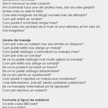
Ora în forumuri nu este corectă!
Am schimbat fusul orar din profilul meu, dar ora este greșită!
Limba mea nu este în listă!
Care este imaginea de lângă numele meu de utilizator?
Cum pot arăta un avatar?
Cum poate fi schimbat rangul meu?
Când dau clic pe linkul de e-mail al unui utilizator, el îmi cere să
mă înregistrez!
Livrare de mesaje
Cum pot crea un subiect nou sau trimite un răspuns?
Cum puteți edita sau șterge un mesaj?
Cum puteți adăuga o semnătură la mesajul meu?
Cum pot crea un sondaj?
De ce nu puteți adăuga mai multe opțiuni la sondaj?
Cum pot edita sau șterge un sondaj?
De ce nu poate fi accesat un forum?
De ce nu puteți adăuga atașamente?
De ce am primit un avertisment?
Cum poate fi raportat un mesaj unui moderator?
Care este butonul „Salvați” pentru postarea subiectului?
De ce mesajele mele trebuie să fie aprobate?
Cum pot reactiva un subiect?
Formate și tipuri de subiecte
Ce este codul BBCode?
Pot folosi HTML?