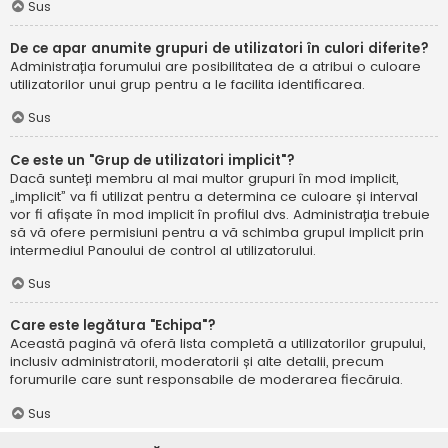
Sus
De ce apar anumite grupuri de utilizatori în culori diferite?
Administrația forumului are posibilitatea de a atribui o culoare
utilizatorilor unui grup pentru a le facilita identificarea.
Sus
Ce este un "Grup de utilizatori implicit"?
Dacă sunteți membru al mai multor grupuri în mod implicit,
„implicit” va fi utilizat pentru a determina ce culoare și interval
vor fi afișate în mod implicit în profilul dvs. Administrația trebuie
să vă ofere permisiuni pentru a vă schimba grupul implicit prin
intermediul Panoului de control al utilizatorului.
Sus
Care este legătura "Echipa"?
Această pagină vă oferă lista completă a utilizatorilor grupului,
inclusiv administratorii, moderatorii și alte detalii, precum
forumurile care sunt responsabile de moderarea fiecăruia.
Sus