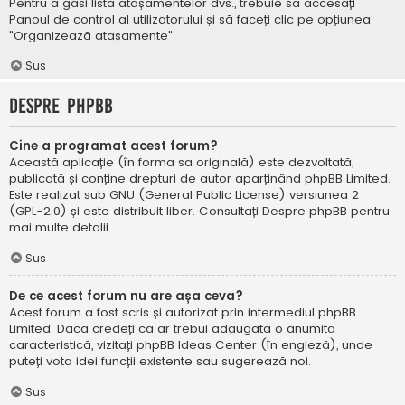
Pentru a găsi lista atașamentelor dvs., trebuie să accesați
Panoul de control al utilizatorului și să faceți clic pe opțiunea
"Organizează atașamente".
Sus
Despre phpBB
Cine a programat acest forum?
Această aplicație (în forma sa originală) este dezvoltată,
publicată și conține drepturi de autor aparținând
phpBB Limited
.
Este realizat sub GNU (General Public License) versiunea 2
(GPL-2.0) și este distribuit liber. Consultați
Despre phpBB
pentru
mai multe detalii.
Sus
De ce acest forum nu are așa ceva?
Acest forum a fost scris și autorizat prin intermediul phpBB
Limited. Dacă credeți că ar trebui adăugată o anumită
caracteristică, vizitați
phpBB Ideas Center
(în engleză), unde
puteți vota idei funcții existente sau sugerează noi.
Sus