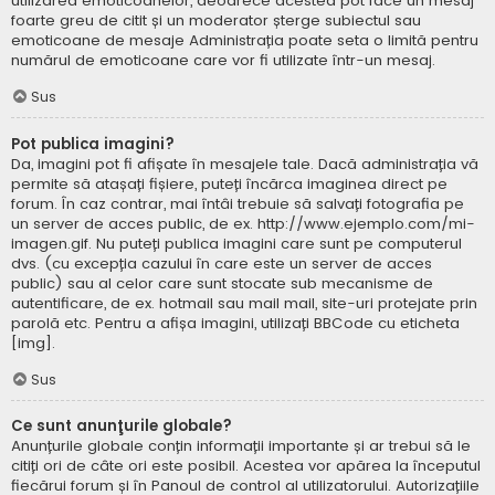
utilizarea emoticoanelor, deoarece acestea pot face un mesaj
foarte greu de citit și un moderator șterge subiectul sau
emoticoane de mesaje Administrația poate seta o limită pentru
numărul de emoticoane care vor fi utilizate într-un mesaj.
Sus
Pot publica imagini?
Da, imagini pot fi afișate în mesajele tale. Dacă administrația vă
permite să atașați fișiere, puteți încărca imaginea direct pe
forum. În caz contrar, mai întâi trebuie să salvați fotografia pe
un server de acces public, de ex. http://www.ejemplo.com/mi-
imagen.gif. Nu puteți publica imagini care sunt pe computerul
dvs. (cu excepția cazului în care este un server de acces
public) sau al celor care sunt stocate sub mecanisme de
autentificare, de ex. hotmail sau mail mail, site-uri protejate prin
parolă etc. Pentru a afișa imagini, utilizați BBCode cu eticheta
[img].
Sus
Ce sunt anunţurile globale?
Anunțurile globale conțin informații importante și ar trebui să le
citiți ori de câte ori este posibil. Acestea vor apărea la începutul
fiecărui forum și în Panoul de control al utilizatorului. Autorizațiile