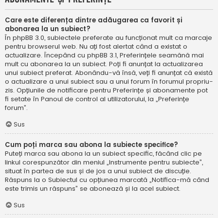
Care este diferența dintre adăugarea ca favorit și
abonarea la un subiect?
În phpBB 3.0, subiectele preferate au funcționat mult ca marcaje
pentru browserul web. Nu ați fost alertat când a existat o
actualizare. Începând cu phpBB 3.1, Preferințele seamănă mai
mult cu abonarea la un subiect. Poți fi anunțat la actualizarea
unui subiect preferat. Abonându-vă însă, veți fi anunțat că există
o actualizare a unui subiect sau a unui forum în forumul propriu-
zis. Opțiunile de notificare pentru Preferințe și abonamente pot
fi setate în Panoul de control al utilizatorului, la „Preferințe
forum”.
Sus
Cum poți marca sau abona la subiecte specifice?
Puteți marca sau abona la un subiect specific, făcând clic pe
linkul corespunzător din meniul „Instrumente pentru subiecte”,
situat în partea de sus și de jos a unui subiect de discuție.
Răspuns la o Subiectul cu opțiunea marcată „Notifica-mă când
este trimis un răspuns” se abonează și la acel subiect.
Sus