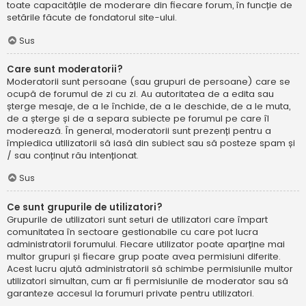
toate capacitățile de moderare din fiecare forum, în funcție de
setările făcute de fondatorul site-ului.
Sus
Care sunt moderatorii?
Moderatorii sunt persoane (sau grupuri de persoane) care se
ocupă de forumul de zi cu zi. Au autoritatea de a edita sau
șterge mesaje, de a le închide, de a le deschide, de a le muta,
de a șterge și de a separa subiecte pe forumul pe care îl
moderează. În general, moderatorii sunt prezenți pentru a
împiedica utilizatorii să iasă din subiect sau să posteze spam și
/ sau conținut rău intenționat.
Sus
Ce sunt grupurile de utilizatori?
Grupurile de utilizatori sunt seturi de utilizatori care împart
comunitatea în sectoare gestionabile cu care pot lucra
administratorii forumului. Fiecare utilizator poate aparține mai
multor grupuri și fiecare grup poate avea permisiuni diferite.
Acest lucru ajută administratorii să schimbe permisiunile multor
utilizatori simultan, cum ar fi permisiunile de moderator sau să
garanteze accesul la forumuri private pentru utilizatori.