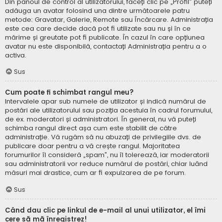
Din panoul de control al utilizatorului, faceți clic pe „Profil” puteți
adăuga un avatar folosind una dintre următoarele patru
metode: Gravatar, Galerie, Remote sau Încărcare. Administrația
este cea care decide dacă pot fi utilizate sau nu și în ce
mărime și greutate pot fi publicate. În cazul în care opțiunea
avatar nu este disponibilă, contactați Administrația pentru a o
activa.
Sus
Cum poate fi schimbat rangul meu?
Intervalele apar sub numele de utilizator și indică numărul de
postări ale utilizatorului sau poziția acestuia în cadrul forumului,
de ex. moderatori și administratori. În general, nu vă puteți
schimba rangul direct așa cum este stabilit de către
administrație. Vă rugăm să nu abuzați de privilegiile dvs. de
publicare doar pentru a vă crește rangul. Majoritatea
forumurilor îl consideră „spam”, nu îl tolerează, iar moderatorii
sau administratorii vor reduce numărul de postări, chiar luând
măsuri mai drastice, cum ar fi expulzarea de pe forum.
Sus
Când dau clic pe linkul de e-mail al unui utilizator, el îmi
cere să mă înregistrez!