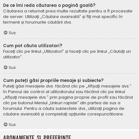
De ce îmi reda căutarea o pagină goală?
Căutarea a returnat prea multe rezultate pentru a fi procesate
de server. Utilizați „Căutare avansată” și fiți mai specific în
termenii și forumurile căutării dvs.
Sus
Cum pot căuta utilizatori?
Faceți clic pe linkul „Utilizatori” și faceți clic pe linkul „Căutați un
utilizator”.
Sus
Cum puteți găsi propriile mesaje și subiecte?
Puteți găsi mesajele dvs. făcând clic pe „Afișați mesajele dvs.”
în Panoul de control al utilizatorului sau făcând clic pe linkul
„Afișați mesajele dvs.” prin pagina proprie de profil sau făcând
clic pe butonul Meniul „Linkuri rapide” din partea de sus a
forumului. Pentru a căuta subiectele dvs., utilizați pagina de
căutare avansată și completați opțiunile corespunzătoare.
Sus
Abonamente și Preferințe