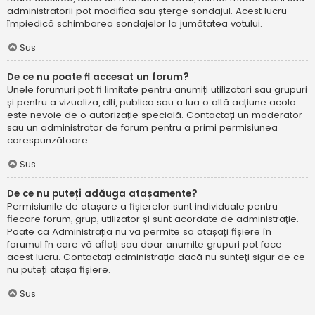
administratorii pot modifica sau șterge sondajul. Acest lucru
împiedică schimbarea sondajelor la jumătatea votului.
Sus
De ce nu poate fi accesat un forum?
Unele forumuri pot fi limitate pentru anumiți utilizatori sau grupuri
și pentru a vizualiza, citi, publica sau a lua o altă acțiune acolo
este nevoie de o autorizație specială. Contactați un moderator
sau un administrator de forum pentru a primi permisiunea
corespunzătoare.
Sus
De ce nu puteți adăuga atașamente?
Permisiunile de atașare a fișierelor sunt individuale pentru
fiecare forum, grup, utilizator și sunt acordate de administrație.
Poate că Administrația nu vă permite să atașați fișiere în
forumul în care vă aflați sau doar anumite grupuri pot face
acest lucru. Contactați administrația dacă nu sunteți sigur de ce
nu puteți atașa fișiere.
Sus