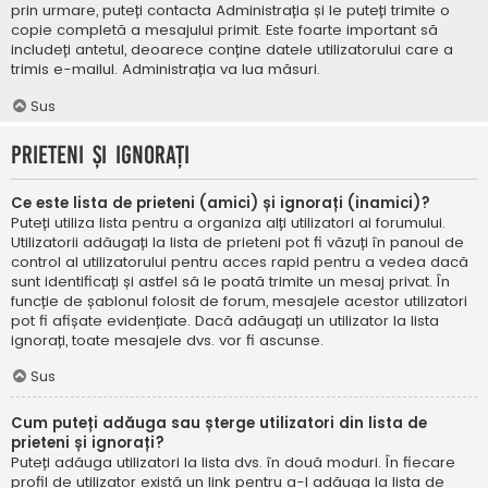
prin urmare, puteți contacta Administrația și le puteți trimite o
copie completă a mesajului primit. Este foarte important să
includeți antetul, deoarece conține datele utilizatorului care a
trimis e-mailul. Administrația va lua măsuri.
Sus
Prieteni și ignorați
Ce este lista de prieteni (amici) și ignorați (inamici)?
Puteți utiliza lista pentru a organiza alți utilizatori ai forumului.
Utilizatorii adăugați la lista de prieteni pot fi văzuți în panoul de
control al utilizatorului pentru acces rapid pentru a vedea dacă
sunt identificați și astfel să le poată trimite un mesaj privat. În
funcție de șablonul folosit de forum, mesajele acestor utilizatori
pot fi afișate evidențiate. Dacă adăugați un utilizator la lista
ignorați, toate mesajele dvs. vor fi ascunse.
Sus
Cum puteți adăuga sau șterge utilizatori din lista de
prieteni și ignorați?
Puteți adăuga utilizatori la lista dvs. în două moduri. În fiecare
profil de utilizator există un link pentru a-l adăuga la lista de