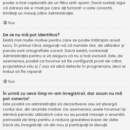
poate a fost capturată de un filtru anti-spam. Dacă sunteți sigur
că adresa de e-mail pe care ați furnizat-o este corectă,
trimiteți un mesaj către Administrație.
Sus
De ce nu mă pot identifica?
Există mai multe motive pentru care se poate întâmpla acest
lucru. În primul rând, asigurați-vă că numele dvs. de utilizator și
parola sunt ortografiate corect. Dacă există, contactați
Administrația pentru a vă asigura că nu a fost exclusă. Este, de
asemenea, posibil ca forumul să fie configurat prost de către
proprietarul său și / sau să aibă defecte în programare, deci ar
trebui să fie reparat.
Sus
În urmă cu ceva timp m-am înregistrat, dar acum nu mă
pot conecta!
Este posibil ca administrația să dezactiveze sau să șteargă
contul dvs. din anumite motive. De asemenea, unele forumuri își
elimină periodic utilizatorii care nu au postat mesaje o anumită
perioadă de timp pentru a reduce greutatea bazei de date.
Dacă da, înregistrați-vă din nou și participați la discuții.