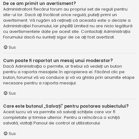
De ce am primit un avertisment?
Administratorii fiecărui forum au propriul set de reguli pentru
site-ul lor. Dacă ați încălcat orice regulă, puteți primi un
avertisment. Vă rugăm să rețineți că aceasta este o decizie a
Administrației Forumului, iar phpBB Limited nu are nicio legătură
cu avertismentele date pe acest site. Contactați Administrația
Forumului dacă nu sunteți sigur de ce ați fost avertizat.
Sus
Cum poate fi raportat un mesaj unui moderator?
Dacă Administrația o permite, ar trebui să vedeți un buton
pentru a raporta mesajele în apropierea ei. Făcând clic pe
buton, forumul vă va conduce și vă va ghida prin anumite etape
necesare pentru a raporta mesajul.
Sus
Care este butonul „Salvați” pentru postarea subiectului?
Acest lucru vă va permite să salvați schițele care vor fi
completate și trimise ulterior. Pentru a reîncărca o schiță
salvată, vizitați Panoul de control al utilizatorului.
Sus