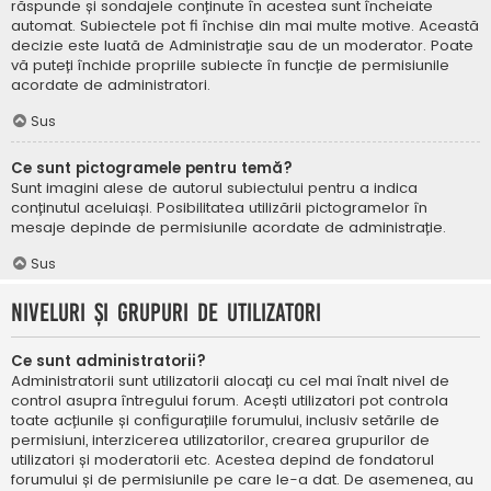
răspunde și sondajele conținute în acestea sunt încheiate
automat. Subiectele pot fi închise din mai multe motive. Această
decizie este luată de Administrație sau de un moderator. Poate
vă puteți închide propriile subiecte în funcție de permisiunile
acordate de administratori.
Sus
Ce sunt pictogramele pentru temă?
Sunt imagini alese de autorul subiectului pentru a indica
conținutul aceluiași. Posibilitatea utilizării pictogramelor în
mesaje depinde de permisiunile acordate de administrație.
Sus
Niveluri și grupuri de utilizatori
Ce sunt administratorii?
Administratorii sunt utilizatorii alocați cu cel mai înalt nivel de
control asupra întregului forum. Acești utilizatori pot controla
toate acțiunile și configurațiile forumului, inclusiv setările de
permisiuni, interzicerea utilizatorilor, crearea grupurilor de
utilizatori și moderatorii etc. Acestea depind de fondatorul
forumului și de permisiunile pe care le-a dat. De asemenea, au