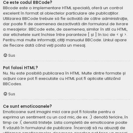
Ce este codul BBCode?
BBcode este o implementare HTML specială, oferă un control
excelent în format al obiectelor particulare ale publicațiilor.
Utilizarea BBCode trebuie să fie activată de către administrație,
dar poate fi de asemenea dezactivată din formularul de livrare
a mesajelor. BBCode este, de asemenea, similar în stil cu HTML,
dar etichetele sunt închise între paranteze [ și ] în loc de < şi >.
Pentru mai multe informații, citiți manualul BBCode. Linkul apare
de fiecare dată când veți posta un mesaj.
Sus
Pot folosi HTML?
Nu. Nu este posibilă publicarea în HTML. Multe dintre formate și
acțiuni care pot fi executate cu HTML pot fi aplicate utilizând
BBCodes.
Sus
Ce sunt emoticoanele?
Emoticoane sunt imagini mici care pot fi folosite pentru a
exprima un sentiment cu un cod mic, de ex. :) denotă fericire, în
timp ce :( denotă tristețe. Lista completă de emoticoane poate
fi văzută în formularul de publicare. Încercați să nu abuzați de