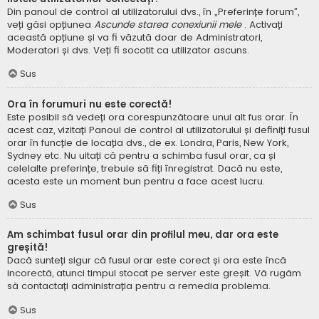
Din panoul de control al utilizatorului dvs., în „Preferințe forum”,
veți găsi opțiunea
Ascunde starea conexiunii mele
. Activați
această opțiune și va fi văzută doar de Administratori,
Moderatori și dvs. Veți fi socotit ca utilizator ascuns.
Sus
Ora în forumuri nu este corectă!
Este posibil să vedeți ora corespunzătoare unui alt fus orar. În
acest caz, vizitați Panoul de control al utilizatorului și definiți fusul
orar în funcție de locația dvs., de ex. Londra, Paris, New York,
Sydney etc. Nu uitați că pentru a schimba fusul orar, ca și
celelalte preferințe, trebuie să fiți înregistrat. Dacă nu este,
acesta este un moment bun pentru a face acest lucru.
Sus
Am schimbat fusul orar din profilul meu, dar ora este
greșită!
Dacă sunteți sigur că fusul orar este corect și ora este încă
incorectă, atunci timpul stocat pe server este greșit. Vă rugăm
să contactați administrația pentru a remedia problema.
Sus