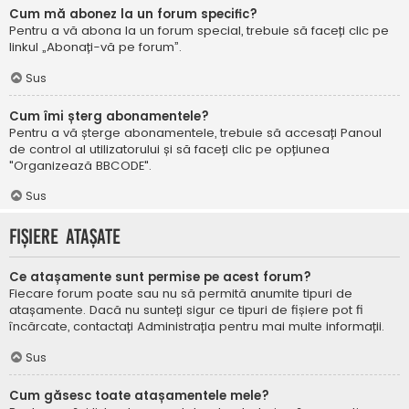
Cum mă abonez la un forum specific?
Pentru a vă abona la un forum special, trebuie să faceți clic pe
linkul „Abonați-vă pe forum”.
Sus
Cum îmi șterg abonamentele?
Pentru a vă șterge abonamentele, trebuie să accesați Panoul
de control al utilizatorului și să faceți clic pe opțiunea
"Organizează BBCODE".
Sus
Fișiere atașate
Ce atașamente sunt permise pe acest forum?
Fiecare forum poate sau nu să permită anumite tipuri de
atașamente. Dacă nu sunteți sigur ce tipuri de fișiere pot fi
încărcate, contactați Administrația pentru mai multe informații.
Sus
Cum găsesc toate atașamentele mele?