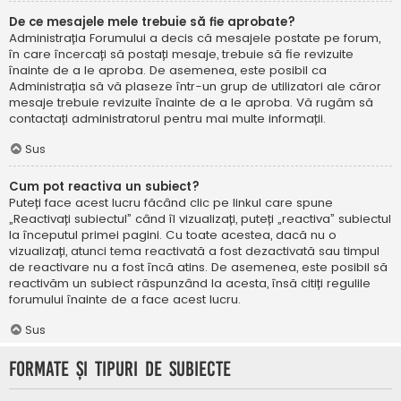
De ce mesajele mele trebuie să fie aprobate?
Administrația Forumului a decis că mesajele postate pe forum,
în care încercați să postați mesaje, trebuie să fie revizuite
înainte de a le aproba. De asemenea, este posibil ca
Administrația să vă plaseze într-un grup de utilizatori ale căror
mesaje trebuie revizuite înainte de a le aproba. Vă rugăm să
contactați administratorul pentru mai multe informații.
Sus
Cum pot reactiva un subiect?
Puteți face acest lucru făcând clic pe linkul care spune
„Reactivați subiectul” când îl vizualizați, puteți „reactiva” subiectul
la începutul primei pagini. Cu toate acestea, dacă nu o
vizualizați, atunci tema reactivată a fost dezactivată sau timpul
de reactivare nu a fost încă atins. De asemenea, este posibil să
reactivăm un subiect răspunzând la acesta, însă citiți regulile
forumului înainte de a face acest lucru.
Sus
Formate și tipuri de subiecte