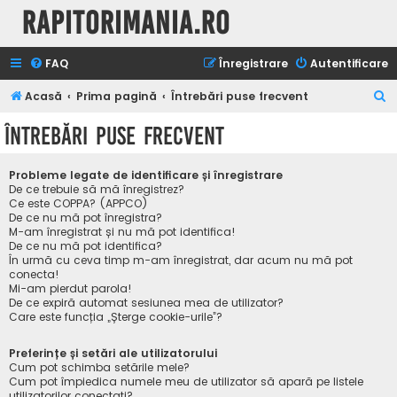
Rapitorimania.ro
FAQ
Înregistrare
Autentificare
C
Acasă
Prima pagină
Întrebări puse frecvent
ă
Întrebări puse frecvent
u
t
Probleme legate de identificare și înregistrare
a
De ce trebuie să mă înregistrez?
Ce este COPPA? (APPCO)
r
De ce nu mă pot înregistra?
M-am înregistrat și nu mă pot identifica!
e
De ce nu mă pot identifica?
În urmă cu ceva timp m-am înregistrat, dar acum nu mă pot
conecta!
Mi-am pierdut parola!
De ce expiră automat sesiunea mea de utilizator?
Care este funcția „Șterge cookie-urile”?
Preferințe și setări ale utilizatorului
Cum pot schimba setările mele?
Cum pot împiedica numele meu de utilizator să apară pe listele
utilizatorilor conectați?