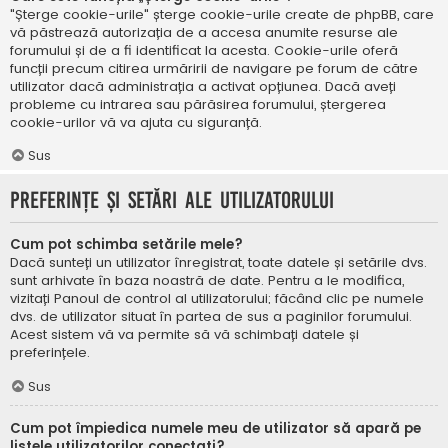
"Șterge cookie-urile" șterge cookie-urile create de phpBB, care
vă păstrează autorizația de a accesa anumite resurse ale
forumului și de a fi identificat la acesta. Cookie-urile oferă
funcții precum citirea urmăririi de navigare pe forum de către
utilizator dacă administrația a activat opțiunea. Dacă aveți
probleme cu intrarea sau părăsirea forumului, ștergerea
cookie-urilor vă va ajuta cu siguranță.
Sus
Preferințe și setări ale utilizatorului
Cum pot schimba setările mele?
Dacă sunteți un utilizator înregistrat, toate datele și setările dvs.
sunt arhivate în baza noastră de date. Pentru a le modifica,
vizitați Panoul de control al utilizatorului; făcând clic pe numele
dvs. de utilizator situat în partea de sus a paginilor forumului.
Acest sistem vă va permite să vă schimbați datele și
preferințele.
Sus
Cum pot împiedica numele meu de utilizator să apară pe
listele utilizatorilor conectați?