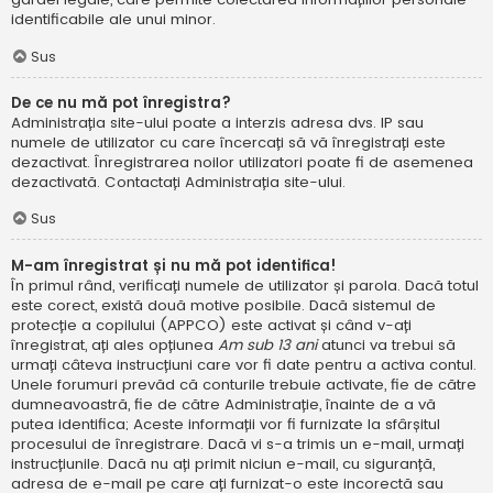
identificabile ale unui minor.
Sus
De ce nu mă pot înregistra?
Administrația site-ului poate a interzis adresa dvs. IP sau
numele de utilizator cu care încercați să vă înregistrați este
dezactivat. Înregistrarea noilor utilizatori poate fi de asemenea
dezactivată. Contactați Administrația site-ului.
Sus
M-am înregistrat și nu mă pot identifica!
În primul rând, verificați numele de utilizator și parola. Dacă totul
este corect, există două motive posibile. Dacă sistemul de
protecție a copilului (APPCO) este activat și când v-ați
înregistrat, ați ales opțiunea
Am sub 13 ani
atunci va trebui să
urmați câteva instrucțiuni care vor fi date pentru a activa contul.
Unele forumuri prevăd că conturile trebuie activate, fie de către
dumneavoastră, fie de către Administrație, înainte de a vă
putea identifica; Aceste informații vor fi furnizate la sfârșitul
procesului de înregistrare. Dacă vi s-a trimis un e-mail, urmați
instrucțiunile. Dacă nu ați primit niciun e-mail, cu siguranță,
adresa de e-mail pe care ați furnizat-o este incorectă sau