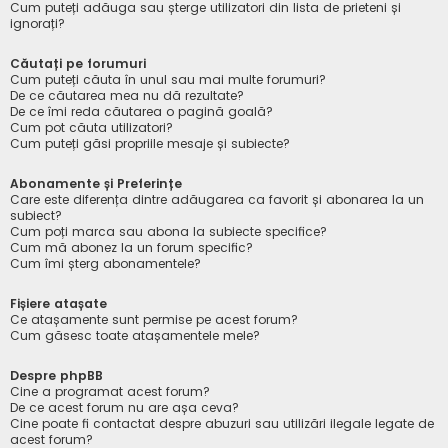
Cum puteți adăuga sau șterge utilizatori din lista de prieteni și
ignorați?
Căutați pe forumuri
Cum puteți căuta în unul sau mai multe forumuri?
De ce căutarea mea nu dă rezultate?
De ce îmi reda căutarea o pagină goală?
Cum pot căuta utilizatori?
Cum puteți găsi propriile mesaje și subiecte?
Abonamente și Preferințe
Care este diferența dintre adăugarea ca favorit și abonarea la un
subiect?
Cum poți marca sau abona la subiecte specifice?
Cum mă abonez la un forum specific?
Cum îmi șterg abonamentele?
Fișiere atașate
Ce atașamente sunt permise pe acest forum?
Cum găsesc toate atașamentele mele?
Despre phpBB
Cine a programat acest forum?
De ce acest forum nu are așa ceva?
Cine poate fi contactat despre abuzuri sau utilizări ilegale legate de
acest forum?