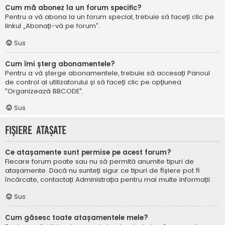
Cum mă abonez la un forum specific?
Pentru a vă abona la un forum special, trebuie să faceți clic pe
linkul „Abonați-vă pe forum”.
Sus
Cum îmi șterg abonamentele?
Pentru a vă șterge abonamentele, trebuie să accesați Panoul
de control al utilizatorului și să faceți clic pe opțiunea
"Organizează BBCODE".
Sus
Fișiere atașate
Ce atașamente sunt permise pe acest forum?
Fiecare forum poate sau nu să permită anumite tipuri de
atașamente. Dacă nu sunteți sigur ce tipuri de fișiere pot fi
încărcate, contactați Administrația pentru mai multe informații.
Sus
Cum găsesc toate atașamentele mele?