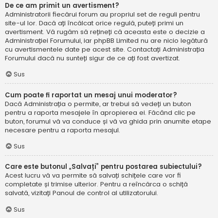
De ce am primit un avertisment?
Administratorii fiecărui forum au propriul set de reguli pentru
site-ul lor. Dacă ați încălcat orice regulă, puteți primi un
avertisment. Vă rugăm să rețineți că aceasta este o decizie a
Administrației Forumului, iar phpBB Limited nu are nicio legătură
cu avertismentele date pe acest site. Contactați Administrația
Forumului dacă nu sunteți sigur de ce ați fost avertizat.
Sus
Cum poate fi raportat un mesaj unui moderator?
Dacă Administrația o permite, ar trebui să vedeți un buton
pentru a raporta mesajele în apropierea ei. Făcând clic pe
buton, forumul vă va conduce și vă va ghida prin anumite etape
necesare pentru a raporta mesajul.
Sus
Care este butonul „Salvați” pentru postarea subiectului?
Acest lucru vă va permite să salvați schițele care vor fi
completate și trimise ulterior. Pentru a reîncărca o schiță
salvată, vizitați Panoul de control al utilizatorului.
Sus