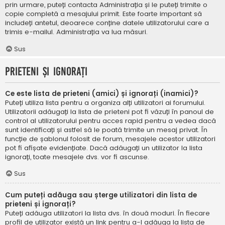
prin urmare, puteți contacta Administrația și le puteți trimite o
copie completă a mesajului primit. Este foarte important să
includeți antetul, deoarece conține datele utilizatorului care a
trimis e-mailul. Administrația va lua măsuri.
Sus
Prieteni și ignorați
Ce este lista de prieteni (amici) și ignorați (inamici)?
Puteți utiliza lista pentru a organiza alți utilizatori ai forumului.
Utilizatorii adăugați la lista de prieteni pot fi văzuți în panoul de
control al utilizatorului pentru acces rapid pentru a vedea dacă
sunt identificați și astfel să le poată trimite un mesaj privat. În
funcție de șablonul folosit de forum, mesajele acestor utilizatori
pot fi afișate evidențiate. Dacă adăugați un utilizator la lista
ignorați, toate mesajele dvs. vor fi ascunse.
Sus
Cum puteți adăuga sau șterge utilizatori din lista de
prieteni și ignorați?
Puteți adăuga utilizatori la lista dvs. în două moduri. În fiecare
profil de utilizator există un link pentru a-l adăuga la lista de