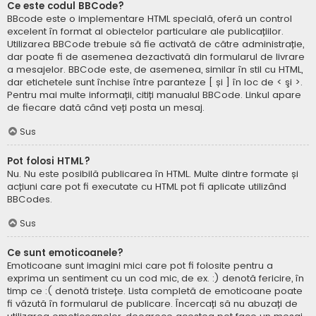
Ce este codul BBCode?
BBcode este o implementare HTML specială, oferă un control
excelent în format al obiectelor particulare ale publicațiilor.
Utilizarea BBCode trebuie să fie activată de către administrație,
dar poate fi de asemenea dezactivată din formularul de livrare
a mesajelor. BBCode este, de asemenea, similar în stil cu HTML,
dar etichetele sunt închise între paranteze [ și ] în loc de < şi >.
Pentru mai multe informații, citiți manualul BBCode. Linkul apare
de fiecare dată când veți posta un mesaj.
Sus
Pot folosi HTML?
Nu. Nu este posibilă publicarea în HTML. Multe dintre formate și
acțiuni care pot fi executate cu HTML pot fi aplicate utilizând
BBCodes.
Sus
Ce sunt emoticoanele?
Emoticoane sunt imagini mici care pot fi folosite pentru a
exprima un sentiment cu un cod mic, de ex. :) denotă fericire, în
timp ce :( denotă tristețe. Lista completă de emoticoane poate
fi văzută în formularul de publicare. Încercați să nu abuzați de