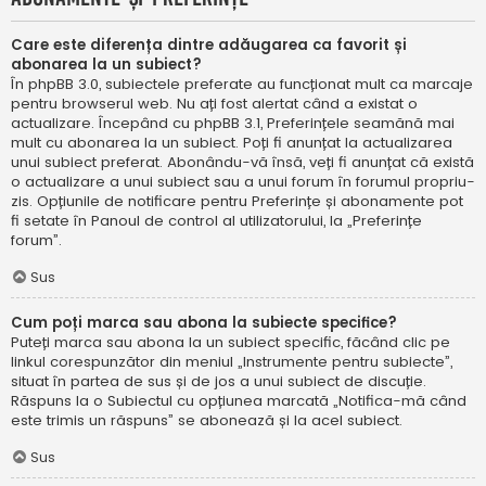
Care este diferența dintre adăugarea ca favorit și
abonarea la un subiect?
În phpBB 3.0, subiectele preferate au funcționat mult ca marcaje
pentru browserul web. Nu ați fost alertat când a existat o
actualizare. Începând cu phpBB 3.1, Preferințele seamănă mai
mult cu abonarea la un subiect. Poți fi anunțat la actualizarea
unui subiect preferat. Abonându-vă însă, veți fi anunțat că există
o actualizare a unui subiect sau a unui forum în forumul propriu-
zis. Opțiunile de notificare pentru Preferințe și abonamente pot
fi setate în Panoul de control al utilizatorului, la „Preferințe
forum”.
Sus
Cum poți marca sau abona la subiecte specifice?
Puteți marca sau abona la un subiect specific, făcând clic pe
linkul corespunzător din meniul „Instrumente pentru subiecte”,
situat în partea de sus și de jos a unui subiect de discuție.
Răspuns la o Subiectul cu opțiunea marcată „Notifica-mă când
este trimis un răspuns” se abonează și la acel subiect.
Sus