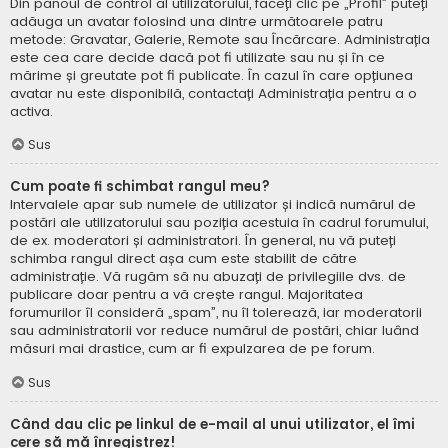
Din panoul de control al utilizatorului, faceți clic pe „Profil” puteți
adăuga un avatar folosind una dintre următoarele patru
metode: Gravatar, Galerie, Remote sau Încărcare. Administrația
este cea care decide dacă pot fi utilizate sau nu și în ce
mărime și greutate pot fi publicate. În cazul în care opțiunea
avatar nu este disponibilă, contactați Administrația pentru a o
activa.
Sus
Cum poate fi schimbat rangul meu?
Intervalele apar sub numele de utilizator și indică numărul de
postări ale utilizatorului sau poziția acestuia în cadrul forumului,
de ex. moderatori și administratori. În general, nu vă puteți
schimba rangul direct așa cum este stabilit de către
administrație. Vă rugăm să nu abuzați de privilegiile dvs. de
publicare doar pentru a vă crește rangul. Majoritatea
forumurilor îl consideră „spam”, nu îl tolerează, iar moderatorii
sau administratorii vor reduce numărul de postări, chiar luând
măsuri mai drastice, cum ar fi expulzarea de pe forum.
Sus
Când dau clic pe linkul de e-mail al unui utilizator, el îmi
cere să mă înregistrez!