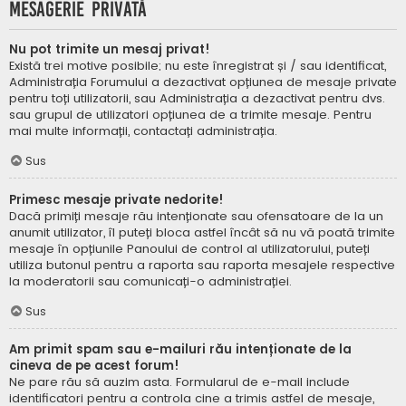
Mesagerie privată
Nu pot trimite un mesaj privat!
Există trei motive posibile; nu este înregistrat și / sau identificat,
Administrația Forumului a dezactivat opțiunea de mesaje private
pentru toți utilizatorii, sau Administrația a dezactivat pentru dvs.
sau grupul de utilizatori opțiunea de a trimite mesaje. Pentru
mai multe informații, contactați administrația.
Sus
Primesc mesaje private nedorite!
Dacă primiți mesaje rău intenționate sau ofensatoare de la un
anumit utilizator, îl puteți bloca astfel încât să nu vă poată trimite
mesaje în opțiunile Panoului de control al utilizatorului, puteți
utiliza butonul pentru a raporta sau raporta mesajele respective
la moderatorii sau comunicați-o administrației.
Sus
Am primit spam sau e-mailuri rău intenționate de la
cineva de pe acest forum!
Ne pare rău să auzim asta. Formularul de e-mail include
identificatori pentru a controla cine a trimis astfel de mesaje,