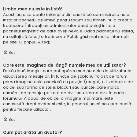
Limba mea nu este în listă!
Acest lucru se poate întâmpla din cauză că administrația nu a
instalat pachetul de limbă pentru forum sau nimeni nu a creat o
traducere. Întrebați un administrator dacă puteți instala
pachetul lingvistic de care aveți nevoie. Dacă pachetul nu există,
nu ezitați să faceți o traducere. Puteți găsi mai multe informații
pe site-ul
phpBB
& reg;
Sus
Care este imaginea de lângă numele meu de utilizator?
Există două imagini care pot apărea sub numele de utilizator la
vizualizarea mesajelor. În funcție de șablonul folosit de forum,
prima imagine este asociată cu poziția (rangul) utilizatorului, de
obicei sub formă de stele, blocuri sau puncte, care indică
numărul de mesaje postate de dvs. sau starea dvs. în cadrul
forumului. A doua, de obicei o imagine mai mare, este
cunoscută drept avatar și este, în general, unică sau personală
pentru fiecare utilizator.
Sus
Cum pot arăta un avatar?