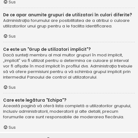
Sus
De ce apar anumite grupuri de utilizatori în culori diferite?
Administrația forumului are posibilitatea de a atribui o culoare
utilizatorilor unui grup pentru a le facilita identificarea.
Sus
Ce este un "Grup de utilizatori implicit"?
Dacă sunteți membru al mai multor grupuri în mod implicit,
„implicit” va fi utilizat pentru a determina ce culoare și interval
vor fi afișate în mod implicit în profilul dvs. Administrația trebuie
să vă ofere permisiuni pentru a vă schimba grupul implicit prin
intermediul Panoului de control al utilizatorului.
Sus
Care este legătura "Echipa"?
Această pagină vă oferă lista completă a utilizatorilor grupului,
inclusiv administratorii, moderatorii și alte detalii, precum
forumurile care sunt responsabile de moderarea fiecăruia.
Sus