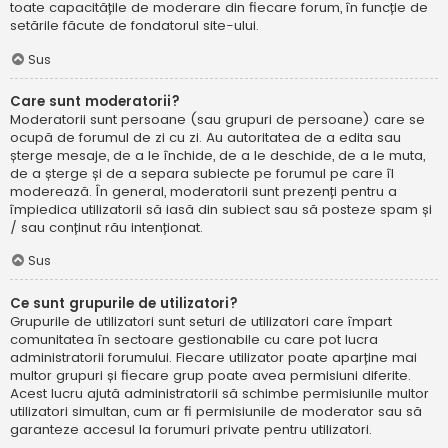
toate capacitățile de moderare din fiecare forum, în funcție de
setările făcute de fondatorul site-ului.
Sus
Care sunt moderatorii?
Moderatorii sunt persoane (sau grupuri de persoane) care se
ocupă de forumul de zi cu zi. Au autoritatea de a edita sau
șterge mesaje, de a le închide, de a le deschide, de a le muta,
de a șterge și de a separa subiecte pe forumul pe care îl
moderează. În general, moderatorii sunt prezenți pentru a
împiedica utilizatorii să iasă din subiect sau să posteze spam și
/ sau conținut rău intenționat.
Sus
Ce sunt grupurile de utilizatori?
Grupurile de utilizatori sunt seturi de utilizatori care împart
comunitatea în sectoare gestionabile cu care pot lucra
administratorii forumului. Fiecare utilizator poate aparține mai
multor grupuri și fiecare grup poate avea permisiuni diferite.
Acest lucru ajută administratorii să schimbe permisiunile multor
utilizatori simultan, cum ar fi permisiunile de moderator sau să
garanteze accesul la forumuri private pentru utilizatori.