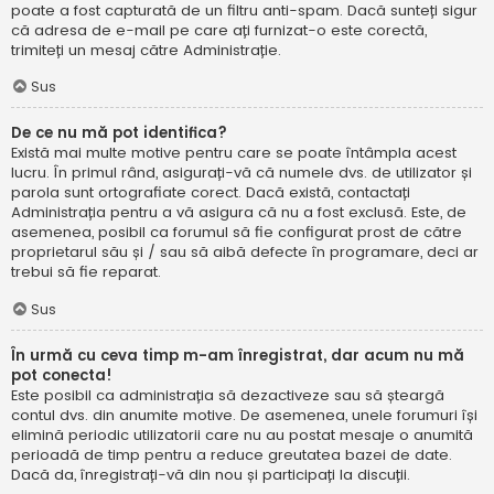
poate a fost capturată de un filtru anti-spam. Dacă sunteți sigur
că adresa de e-mail pe care ați furnizat-o este corectă,
trimiteți un mesaj către Administrație.
Sus
De ce nu mă pot identifica?
Există mai multe motive pentru care se poate întâmpla acest
lucru. În primul rând, asigurați-vă că numele dvs. de utilizator și
parola sunt ortografiate corect. Dacă există, contactați
Administrația pentru a vă asigura că nu a fost exclusă. Este, de
asemenea, posibil ca forumul să fie configurat prost de către
proprietarul său și / sau să aibă defecte în programare, deci ar
trebui să fie reparat.
Sus
În urmă cu ceva timp m-am înregistrat, dar acum nu mă
pot conecta!
Este posibil ca administrația să dezactiveze sau să șteargă
contul dvs. din anumite motive. De asemenea, unele forumuri își
elimină periodic utilizatorii care nu au postat mesaje o anumită
perioadă de timp pentru a reduce greutatea bazei de date.
Dacă da, înregistrați-vă din nou și participați la discuții.