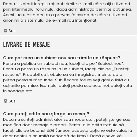
Doar utilizatorii înregistrați pot trimite e-mail către alți utilizatori
prin intermediul forumului, dacă administrația permite opțiunea.
Acest lucru este pentru a preveni folosirea de către utilizatori
anonimi a sistemului de e-mail rău intenționat.
Sus
Livrare de mesaje
Cum pot crea un subiect nou sau trimite un răspuns?
Pentru a publica un subiect nou, faceți clic pe "Subiect nou".
Pentru a posta un răspuns la un subiect, faceți clic pe „Trimiteți
răspuns”. Probabil că trebuie să vă înregistrați înainte de a
putea posta și răspunde. Sub fiecare forum veți găsi o listă cu
acțiunile permise. Exemplu: puteți posta subiecte noi, puteți vota
în sondaje etc.
Sus
Cum puteți edita sau șterge un mesaj?
Dacă nu sunteți administrator sau moderator, puteți șterge sau
modifica doar mesajele proprii. Pentru a le edita trebuie să
faceți clic pe butonul
edit
(uneori această opțiune este valabilă
doar pentru o anumită perioadă de timp). Dacă cineva vă