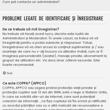
Cum pot contacta un administrator?
Probleme legate de identificare și înregistrare
De ce trebuie să mă înregistrez?
Nu trebuie să faceți acest lucru, decizia este luată de
Administratori și Moderatori. În unele cazuri, va trebui să vă
înregistrați pentru a posta subiecte și răspunsuri. Totuși,
înregistrarea vă va oferi acces la conținut suplimentar și / sau
avantaje de care nu v-ați bucura ca utilizator invitat, cum ar fi
imaginea personalizată (avatar), mesaje private, abonament la
grupuri de utilizatori etc. Va dura doar câteva secunde. Este
foarte recomandat.
Sus
Ce este COPPA? (APPCO)
COPPA, APPCO sau Legea privind protecția vieții private și
protecția copiilor sub 13 ani din 1998, este o lege a Statelor Unite,
în care se solicită site-uri de internet, care sunt potențiali
colectori de informații. , ca fișa copilului să fie scrisă și ratificată
cu acordul părinților sau cu o altă metodă de recunoaștere a
gardei legale, care permite colectarea informațiilor personale