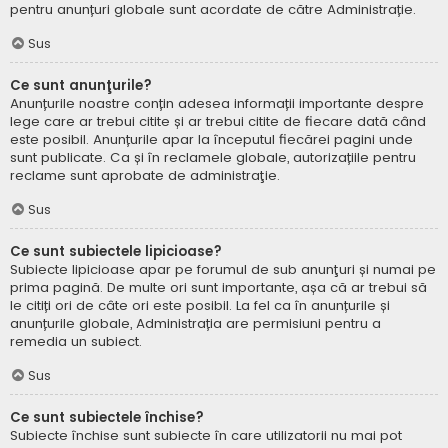
pentru anunțuri globale sunt acordate de către Administrație.
Sus
Ce sunt anunţurile?
Anunțurile noastre conțin adesea informații importante despre
lege care ar trebui citite și ar trebui citite de fiecare dată când
este posibil. Anunțurile apar la începutul fiecărei pagini unde
sunt publicate. Ca și în reclamele globale, autorizațiile pentru
reclame sunt aprobate de administraţie.
Sus
Ce sunt subiectele lipicioase?
Subiecte lipicioase apar pe forumul de sub anunţuri și numai pe
prima pagină. De multe ori sunt importante, așa că ar trebui să
le citiți ori de câte ori este posibil. La fel ca în anunțurile și
anunțurile globale, Administrația are permisiuni pentru a
remedia un subiect.
Sus
Ce sunt subiectele închise?
Subiecte închise sunt subiecte în care utilizatorii nu mai pot