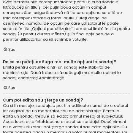
aveți permisiunile corespunzătoare pentru a crea sondaje.
Introduceți un titlu și cel puțin două opțiuni în câmpul
corespunzător, asigurându-vă că fiecare opțiune se află pe
linia corespunzătoare a formularului. Puteți alege, de
asemenea, numărul de opțiuni pe care utilizatorul le poate
selecta în fila „Opțiuni per utilizator”, termenul limită în zile pentru
sondaj (0 pentru durată infinită) și în final opțiunea de a
permite utilizatorilor să își schimbe voturile.
Sus
De ce nu puteți adăuga mai multe opțiuni la sondaj?
Limita pentru opțiunile dintr-un sondaj este stabilită de
administrație. Dacă trebuie să adăugați mai multe opțiuni la
sondaj, contactați Administrația.
Sus
Cum pot edita sau șterge un sondaj?
Ca și în mesaje, sondajele pot fi modificate numai de creatorul
lor original, de un moderator sau de administrație. Pentru a
edita un sondaj, trebuie să editați primul mesaj al subiectului;
Acest lucru este întotdeauna asociat cu sondajul. Dacă nimeni
nu a votat, utilizatorii pot șterge sondajul sau edita opțiunile. Cu
toate acestea, dacă un membru a votat, numai moderatorii sau