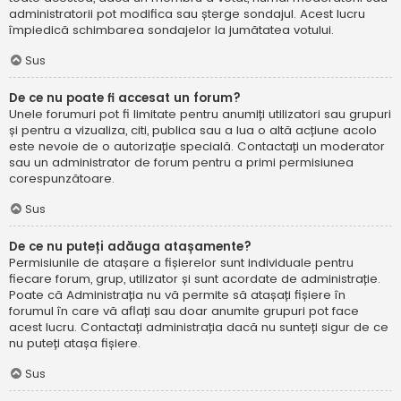
administratorii pot modifica sau șterge sondajul. Acest lucru
împiedică schimbarea sondajelor la jumătatea votului.
Sus
De ce nu poate fi accesat un forum?
Unele forumuri pot fi limitate pentru anumiți utilizatori sau grupuri
și pentru a vizualiza, citi, publica sau a lua o altă acțiune acolo
este nevoie de o autorizație specială. Contactați un moderator
sau un administrator de forum pentru a primi permisiunea
corespunzătoare.
Sus
De ce nu puteți adăuga atașamente?
Permisiunile de atașare a fișierelor sunt individuale pentru
fiecare forum, grup, utilizator și sunt acordate de administrație.
Poate că Administrația nu vă permite să atașați fișiere în
forumul în care vă aflați sau doar anumite grupuri pot face
acest lucru. Contactați administrația dacă nu sunteți sigur de ce
nu puteți atașa fișiere.
Sus