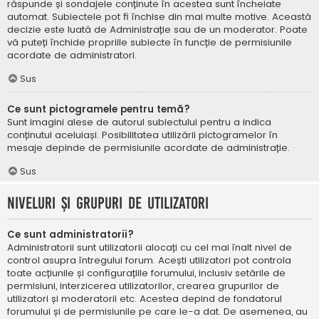
răspunde și sondajele conținute în acestea sunt încheiate
automat. Subiectele pot fi închise din mai multe motive. Această
decizie este luată de Administrație sau de un moderator. Poate
vă puteți închide propriile subiecte în funcție de permisiunile
acordate de administratori.
Sus
Ce sunt pictogramele pentru temă?
Sunt imagini alese de autorul subiectului pentru a indica
conținutul aceluiași. Posibilitatea utilizării pictogramelor în
mesaje depinde de permisiunile acordate de administrație.
Sus
Niveluri și grupuri de utilizatori
Ce sunt administratorii?
Administratorii sunt utilizatorii alocați cu cel mai înalt nivel de
control asupra întregului forum. Acești utilizatori pot controla
toate acțiunile și configurațiile forumului, inclusiv setările de
permisiuni, interzicerea utilizatorilor, crearea grupurilor de
utilizatori și moderatorii etc. Acestea depind de fondatorul
forumului și de permisiunile pe care le-a dat. De asemenea, au