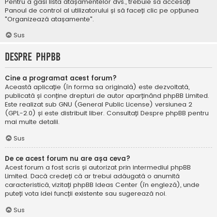
Pentru a găsi lista atașamentelor dvs., trebuie să accesați
Panoul de control al utilizatorului și să faceți clic pe opțiunea
"Organizează atașamente".
Sus
Despre phpBB
Cine a programat acest forum?
Această aplicație (în forma sa originală) este dezvoltată,
publicată și conține drepturi de autor aparținând
phpBB Limited
.
Este realizat sub GNU (General Public License) versiunea 2
(GPL-2.0) și este distribuit liber. Consultați
Despre phpBB
pentru
mai multe detalii.
Sus
De ce acest forum nu are așa ceva?
Acest forum a fost scris și autorizat prin intermediul phpBB
Limited. Dacă credeți că ar trebui adăugată o anumită
caracteristică, vizitați
phpBB Ideas Center
(în engleză), unde
puteți vota idei funcții existente sau sugerează noi.
Sus