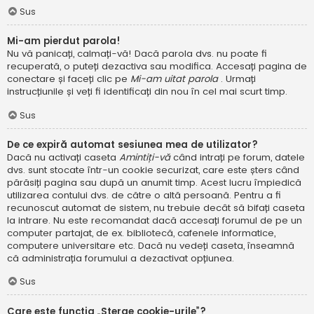
Sus
Mi-am pierdut parola!
Nu vă panicați, calmați-vă! Dacă parola dvs. nu poate fi
recuperată, o puteți dezactiva sau modifica. Accesați pagina de
conectare și faceți clic pe
Mi-am uitat parola
. Urmați
instrucțiunile și veți fi identificați din nou în cel mai scurt timp.
Sus
De ce expiră automat sesiunea mea de utilizator?
Dacă nu activați caseta
Amintiți-vă
când intrați pe forum, datele
dvs. sunt stocate într-un cookie securizat, care este șters când
părăsiți pagina sau după un anumit timp. Acest lucru împiedică
utilizarea contului dvs. de către o altă persoană. Pentru a fi
recunoscut automat de sistem, nu trebuie decât să bifați caseta
la intrare. Nu este recomandat dacă accesați forumul de pe un
computer partajat, de ex. bibliotecă, cafenele informatice,
computere universitare etc. Dacă nu vedeți caseta, înseamnă
că administrația forumului a dezactivat opțiunea.
Sus
Care este funcția „Șterge cookie-urile”?