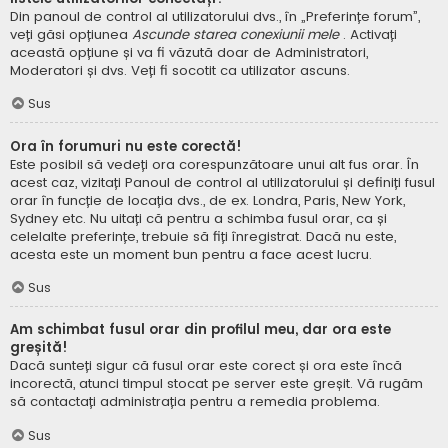
Din panoul de control al utilizatorului dvs., în „Preferințe forum”,
veți găsi opțiunea
Ascunde starea conexiunii mele
. Activați
această opțiune și va fi văzută doar de Administratori,
Moderatori și dvs. Veți fi socotit ca utilizator ascuns.
Sus
Ora în forumuri nu este corectă!
Este posibil să vedeți ora corespunzătoare unui alt fus orar. În
acest caz, vizitați Panoul de control al utilizatorului și definiți fusul
orar în funcție de locația dvs., de ex. Londra, Paris, New York,
Sydney etc. Nu uitați că pentru a schimba fusul orar, ca și
celelalte preferințe, trebuie să fiți înregistrat. Dacă nu este,
acesta este un moment bun pentru a face acest lucru.
Sus
Am schimbat fusul orar din profilul meu, dar ora este
greșită!
Dacă sunteți sigur că fusul orar este corect și ora este încă
incorectă, atunci timpul stocat pe server este greșit. Vă rugăm
să contactați administrația pentru a remedia problema.
Sus