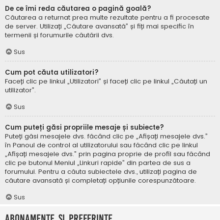
De ce îmi reda căutarea o pagină goală?
Căutarea a returnat prea multe rezultate pentru a fi procesate
de server. Utilizați „Căutare avansată” și fiți mai specific în
termenii și forumurile căutării dvs.
Sus
Cum pot căuta utilizatori?
Faceți clic pe linkul „Utilizatori” și faceți clic pe linkul „Căutați un
utilizator”.
Sus
Cum puteți găsi propriile mesaje și subiecte?
Puteți găsi mesajele dvs. făcând clic pe „Afișați mesajele dvs.”
în Panoul de control al utilizatorului sau făcând clic pe linkul
„Afișați mesajele dvs.” prin pagina proprie de profil sau făcând
clic pe butonul Meniul „Linkuri rapide” din partea de sus a
forumului. Pentru a căuta subiectele dvs., utilizați pagina de
căutare avansată și completați opțiunile corespunzătoare.
Sus
Abonamente și Preferințe