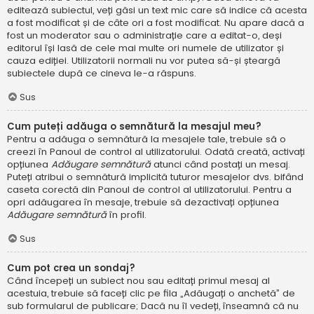
editează subiectul, veți găsi un text mic care să indice că acesta
a fost modificat și de câte ori a fost modificat. Nu apare dacă a
fost un moderator sau o administrație care a editat-o, deși
editorul își lasă de cele mai multe ori numele de utilizator și
cauza ediției. Utilizatorii normali nu vor putea să-și șteargă
subiectele după ce cineva le-a răspuns.
Sus
Cum puteți adăuga o semnătură la mesajul meu?
Pentru a adăuga o semnătură la mesajele tale, trebuie să o
creezi în Panoul de control al utilizatorului. Odată creată, activați
opțiunea
Adăugare semnătură
atunci când postați un mesaj.
Puteți atribui o semnătură implicită tuturor mesajelor dvs. bifând
caseta corectă din Panoul de control al utilizatorului. Pentru a
opri adăugarea în mesaje, trebuie să dezactivați opțiunea
Adăugare semnătură
în profil.
Sus
Cum pot crea un sondaj?
Când începeți un subiect nou sau editați primul mesaj al
acestuia, trebuie să faceți clic pe fila „Adăugați o anchetă” de
sub formularul de publicare; Dacă nu îl vedeți, înseamnă că nu