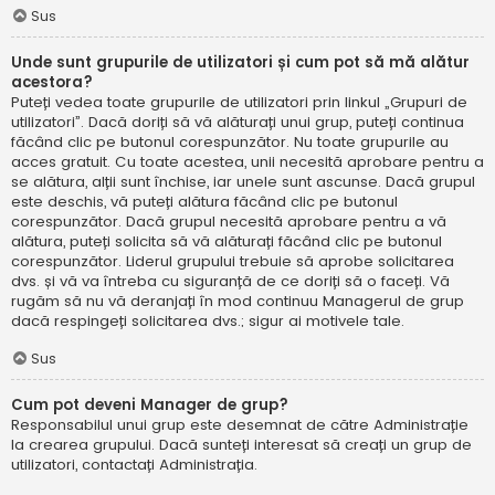
Sus
Unde sunt grupurile de utilizatori și cum pot să mă alătur
acestora?
Puteți vedea toate grupurile de utilizatori prin linkul „Grupuri de
utilizatori”. Dacă doriți să vă alăturați unui grup, puteți continua
făcând clic pe butonul corespunzător. Nu toate grupurile au
acces gratuit. Cu toate acestea, unii necesită aprobare pentru a
se alătura, alții sunt închise, iar unele sunt ascunse. Dacă grupul
este deschis, vă puteți alătura făcând clic pe butonul
corespunzător. Dacă grupul necesită aprobare pentru a vă
alătura, puteți solicita să vă alăturați făcând clic pe butonul
corespunzător. Liderul grupului trebuie să aprobe solicitarea
dvs. și vă va întreba cu siguranță de ce doriți să o faceți. Vă
rugăm să nu vă deranjați în mod continuu Managerul de grup
dacă respingeți solicitarea dvs.; sigur ai motivele tale.
Sus
Cum pot deveni Manager de grup?
Responsabilul unui grup este desemnat de către Administrație
la crearea grupului. Dacă sunteți interesat să creați un grup de
utilizatori, contactați Administrația.