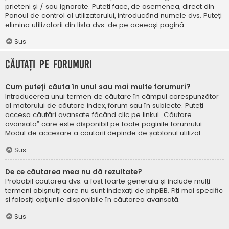
prieteni și / sau ignorate. Puteți face, de asemenea, direct din
Panoul de control al utilizatorului, introducând numele dvs. Puteți
elimina utilizatorii din lista dvs. de pe aceeași pagină.
Sus
Căutați pe forumuri
Cum puteți căuta în unul sau mai multe forumuri?
Introducerea unui termen de căutare în câmpul corespunzător
al motorului de căutare index, forum sau în subiecte. Puteți
accesa căutări avansate făcând clic pe linkul „Căutare
avansată” care este disponibil pe toate paginile forumului.
Modul de accesare a căutării depinde de șablonul utilizat.
Sus
De ce căutarea mea nu dă rezultate?
Probabil căutarea dvs. a fost foarte generală și include mulți
termeni obișnuiți care nu sunt indexați de phpBB. Fiți mai specific
și folosiți opțiunile disponibile în căutarea avansată.
Sus