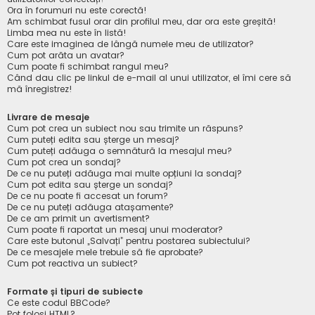
Ora în forumuri nu este corectă!
Am schimbat fusul orar din profilul meu, dar ora este greșită!
Limba mea nu este în listă!
Care este imaginea de lângă numele meu de utilizator?
Cum pot arăta un avatar?
Cum poate fi schimbat rangul meu?
Când dau clic pe linkul de e-mail al unui utilizator, el îmi cere să
mă înregistrez!
Livrare de mesaje
Cum pot crea un subiect nou sau trimite un răspuns?
Cum puteți edita sau șterge un mesaj?
Cum puteți adăuga o semnătură la mesajul meu?
Cum pot crea un sondaj?
De ce nu puteți adăuga mai multe opțiuni la sondaj?
Cum pot edita sau șterge un sondaj?
De ce nu poate fi accesat un forum?
De ce nu puteți adăuga atașamente?
De ce am primit un avertisment?
Cum poate fi raportat un mesaj unui moderator?
Care este butonul „Salvați” pentru postarea subiectului?
De ce mesajele mele trebuie să fie aprobate?
Cum pot reactiva un subiect?
Formate și tipuri de subiecte
Ce este codul BBCode?
Pot folosi HTML?