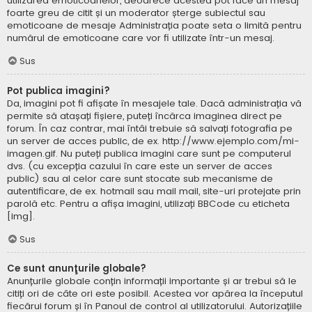
utilizarea emoticoanelor, deoarece acestea pot face un mesaj
foarte greu de citit și un moderator șterge subiectul sau
emoticoane de mesaje Administrația poate seta o limită pentru
numărul de emoticoane care vor fi utilizate într-un mesaj.
Sus
Pot publica imagini?
Da, imagini pot fi afișate în mesajele tale. Dacă administrația vă
permite să atașați fișiere, puteți încărca imaginea direct pe
forum. În caz contrar, mai întâi trebuie să salvați fotografia pe
un server de acces public, de ex. http://www.ejemplo.com/mi-
imagen.gif. Nu puteți publica imagini care sunt pe computerul
dvs. (cu excepția cazului în care este un server de acces
public) sau al celor care sunt stocate sub mecanisme de
autentificare, de ex. hotmail sau mail mail, site-uri protejate prin
parolă etc. Pentru a afișa imagini, utilizați BBCode cu eticheta
[img].
Sus
Ce sunt anunţurile globale?
Anunțurile globale conțin informații importante și ar trebui să le
citiți ori de câte ori este posibil. Acestea vor apărea la începutul
fiecărui forum și în Panoul de control al utilizatorului. Autorizațiile