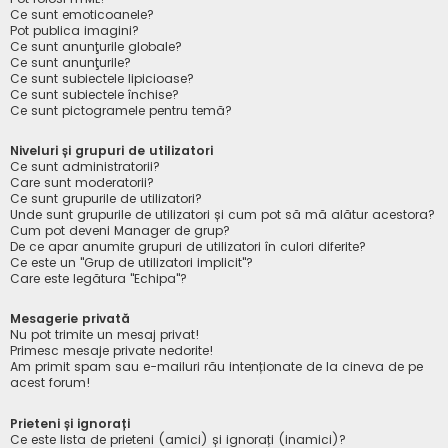
Ce sunt emoticoanele?
Pot publica imagini?
Ce sunt anunţurile globale?
Ce sunt anunţurile?
Ce sunt subiectele lipicioase?
Ce sunt subiectele închise?
Ce sunt pictogramele pentru temă?
Niveluri și grupuri de utilizatori
Ce sunt administratorii?
Care sunt moderatorii?
Ce sunt grupurile de utilizatori?
Unde sunt grupurile de utilizatori și cum pot să mă alătur acestora?
Cum pot deveni Manager de grup?
De ce apar anumite grupuri de utilizatori în culori diferite?
Ce este un "Grup de utilizatori implicit"?
Care este legătura "Echipa"?
Mesagerie privată
Nu pot trimite un mesaj privat!
Primesc mesaje private nedorite!
Am primit spam sau e-mailuri rău intenționate de la cineva de pe
acest forum!
Prieteni și ignorați
Ce este lista de prieteni (amici) și ignorați (inamici)?