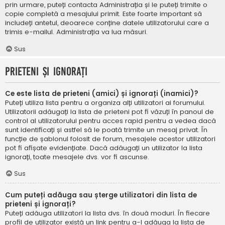
prin urmare, puteți contacta Administrația și le puteți trimite o
copie completă a mesajului primit. Este foarte important să
includeți antetul, deoarece conține datele utilizatorului care a
trimis e-mailul. Administrația va lua măsuri.
Sus
Prieteni și ignorați
Ce este lista de prieteni (amici) și ignorați (inamici)?
Puteți utiliza lista pentru a organiza alți utilizatori ai forumului.
Utilizatorii adăugați la lista de prieteni pot fi văzuți în panoul de
control al utilizatorului pentru acces rapid pentru a vedea dacă
sunt identificați și astfel să le poată trimite un mesaj privat. În
funcție de șablonul folosit de forum, mesajele acestor utilizatori
pot fi afișate evidențiate. Dacă adăugați un utilizator la lista
ignorați, toate mesajele dvs. vor fi ascunse.
Sus
Cum puteți adăuga sau șterge utilizatori din lista de
prieteni și ignorați?
Puteți adăuga utilizatori la lista dvs. în două moduri. În fiecare
profil de utilizator există un link pentru a-l adăuga la lista de