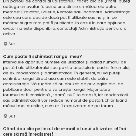
Din panoul de control al utilizatorului, faceți clic pe „Profil” puteți
adăuga un avatar folosind una dintre următoarele patru
metode: Gravatar, Galerie, Remote sau Încărcare. Administrația
este cea care decide dacă pot fi utilizate sau nu și în ce
mărime și greutate pot fi publicate. În cazul în care opțiunea
avatar nu este disponibilă, contactați Administrația pentru a o
activa.
Sus
Cum poate fi schimbat rangul meu?
Intervalele apar sub numele de utilizator și indică numărul de
postări ale utilizatorului sau poziția acestuia în cadrul forumului,
de ex. moderatori și administratori. În general, nu vă puteți
schimba rangul direct așa cum este stabilit de către
administrație. Vă rugăm să nu abuzați de privilegiile dvs. de
publicare doar pentru a vă crește rangul. Majoritatea
forumurilor îl consideră „spam”, nu îl tolerează, iar moderatorii
sau administratorii vor reduce numărul de postări, chiar luând
măsuri mai drastice, cum ar fi expulzarea de pe forum.
Sus
Când dau clic pe linkul de e-mail al unui utilizator, el îmi
cere să mă înregistrez!