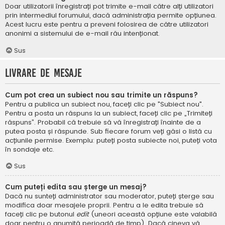
Doar utilizatorii înregistrați pot trimite e-mail către alți utilizatori
prin intermediul forumului, dacă administrația permite opțiunea.
Acest lucru este pentru a preveni folosirea de către utilizatori
anonimi a sistemului de e-mail rău intenționat.
Sus
Livrare de mesaje
Cum pot crea un subiect nou sau trimite un răspuns?
Pentru a publica un subiect nou, faceți clic pe "Subiect nou".
Pentru a posta un răspuns la un subiect, faceți clic pe „Trimiteți
răspuns”. Probabil că trebuie să vă înregistrați înainte de a
putea posta și răspunde. Sub fiecare forum veți găsi o listă cu
acțiunile permise. Exemplu: puteți posta subiecte noi, puteți vota
în sondaje etc.
Sus
Cum puteți edita sau șterge un mesaj?
Dacă nu sunteți administrator sau moderator, puteți șterge sau
modifica doar mesajele proprii. Pentru a le edita trebuie să
faceți clic pe butonul
edit
(uneori această opțiune este valabilă
doar pentru o anumită perioadă de timp). Dacă cineva vă