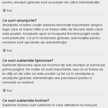
pentru anunțuri globale sunt acordate de către Administrație.
Sus
Ce sunt anunţurile?
Anunțurile noastre conțin adesea informații importante despre
lege care ar trebui citite și ar trebui citite de fiecare dată când
este posibil. Anunțurile apar la începutul fiecărei pagini unde
sunt publicate. Ca și în reclamele globale, autorizațiile pentru
reclame sunt aprobate de administraţie.
Sus
Ce sunt subiectele lipicioase?
Subiecte lipicioase apar pe forumul de sub anunţuri și numai pe
prima pagină. De multe ori sunt importante, așa că ar trebui să
le citiți ori de câte ori este posibil. La fel ca în anunțurile și
anunțurile globale, Administrația are permisiuni pentru a
remedia un subiect.
Sus
Ce sunt subiectele închise?
Subiecte închise sunt subiecte în care utilizatorii nu mai pot