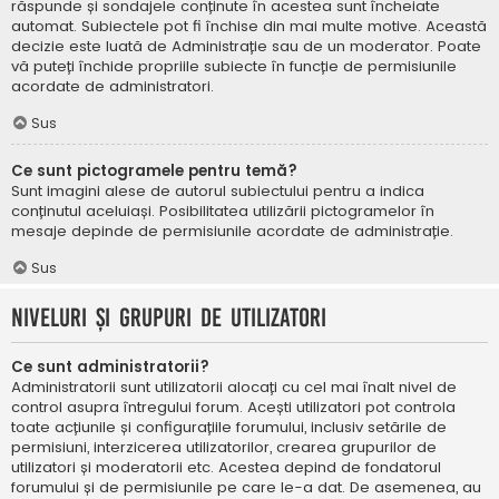
răspunde și sondajele conținute în acestea sunt încheiate
automat. Subiectele pot fi închise din mai multe motive. Această
decizie este luată de Administrație sau de un moderator. Poate
vă puteți închide propriile subiecte în funcție de permisiunile
acordate de administratori.
Sus
Ce sunt pictogramele pentru temă?
Sunt imagini alese de autorul subiectului pentru a indica
conținutul aceluiași. Posibilitatea utilizării pictogramelor în
mesaje depinde de permisiunile acordate de administrație.
Sus
Niveluri și grupuri de utilizatori
Ce sunt administratorii?
Administratorii sunt utilizatorii alocați cu cel mai înalt nivel de
control asupra întregului forum. Acești utilizatori pot controla
toate acțiunile și configurațiile forumului, inclusiv setările de
permisiuni, interzicerea utilizatorilor, crearea grupurilor de
utilizatori și moderatorii etc. Acestea depind de fondatorul
forumului și de permisiunile pe care le-a dat. De asemenea, au