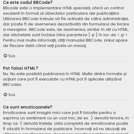
Ce este codul BBCode?
BBcode este o implementare HTML specială, oferă un control
excelent în format al obiectelor particulare ale publicațiilor.
Utilizarea BBCode trebuie să fie activată de către administrație,
dar poate fi de asemenea dezactivată din formularul de livrare
a mesajelor. BBCode este, de asemenea, similar în stil cu HTML,
dar etichetele sunt închise între paranteze [ și ] în loc de < şi >.
Pentru mai multe informații, citiți manualul BBCode. Linkul apare
de fiecare dată când veți posta un mesaj.
Sus
Pot folosi HTML?
Nu. Nu este posibilă publicarea în HTML. Multe dintre formate și
acțiuni care pot fi executate cu HTML pot fi aplicate utilizând
BBCodes.
Sus
Ce sunt emoticoanele?
Emoticoane sunt imagini mici care pot fi folosite pentru a
exprima un sentiment cu un cod mic, de ex. :) denotă fericire, în
timp ce :( denotă tristețe. Lista completă de emoticoane poate
fi văzută în formularul de publicare. Încercați să nu abuzați de