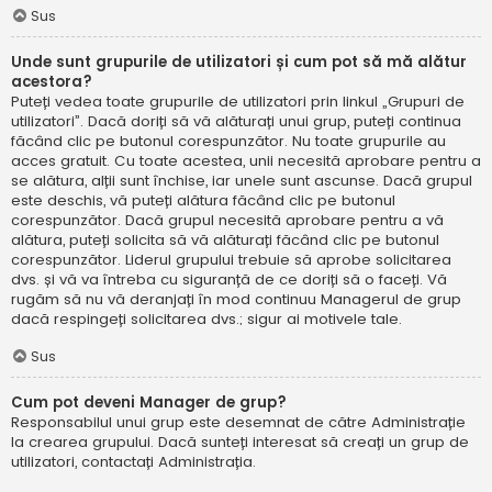
Sus
Unde sunt grupurile de utilizatori și cum pot să mă alătur
acestora?
Puteți vedea toate grupurile de utilizatori prin linkul „Grupuri de
utilizatori”. Dacă doriți să vă alăturați unui grup, puteți continua
făcând clic pe butonul corespunzător. Nu toate grupurile au
acces gratuit. Cu toate acestea, unii necesită aprobare pentru a
se alătura, alții sunt închise, iar unele sunt ascunse. Dacă grupul
este deschis, vă puteți alătura făcând clic pe butonul
corespunzător. Dacă grupul necesită aprobare pentru a vă
alătura, puteți solicita să vă alăturați făcând clic pe butonul
corespunzător. Liderul grupului trebuie să aprobe solicitarea
dvs. și vă va întreba cu siguranță de ce doriți să o faceți. Vă
rugăm să nu vă deranjați în mod continuu Managerul de grup
dacă respingeți solicitarea dvs.; sigur ai motivele tale.
Sus
Cum pot deveni Manager de grup?
Responsabilul unui grup este desemnat de către Administrație
la crearea grupului. Dacă sunteți interesat să creați un grup de
utilizatori, contactați Administrația.