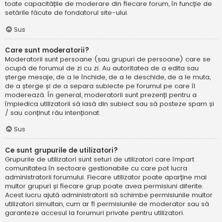
toate capacitățile de moderare din fiecare forum, în funcție de
setările făcute de fondatorul site-ului.
Sus
Care sunt moderatorii?
Moderatorii sunt persoane (sau grupuri de persoane) care se
ocupă de forumul de zi cu zi. Au autoritatea de a edita sau
șterge mesaje, de a le închide, de a le deschide, de a le muta,
de a șterge și de a separa subiecte pe forumul pe care îl
moderează. În general, moderatorii sunt prezenți pentru a
împiedica utilizatorii să iasă din subiect sau să posteze spam și
/ sau conținut rău intenționat.
Sus
Ce sunt grupurile de utilizatori?
Grupurile de utilizatori sunt seturi de utilizatori care împart
comunitatea în sectoare gestionabile cu care pot lucra
administratorii forumului. Fiecare utilizator poate aparține mai
multor grupuri și fiecare grup poate avea permisiuni diferite.
Acest lucru ajută administratorii să schimbe permisiunile multor
utilizatori simultan, cum ar fi permisiunile de moderator sau să
garanteze accesul la forumuri private pentru utilizatori.