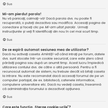
Sus
Mi-am pierdut parola!
Nu vă panicați, calmați-vă! Dacă parola dvs. nu poate fi
recuperată, o puteți dezactiva sau modifica. Accesați pagina de
conectare și faceți clic pe
Mi-am uitat parola
. Urmați
instrucțiunile și veți fi identificați din nou în cel mai scurt timp.
Sus
De ce expiră automat sesiunea mea de utilizator?
Dacă nu activați caseta
Amintiți-vă
când intrați pe forum, datele
dvs. sunt stocate într-un cookie securizat, care este șters când
părăsiți pagina sau după un anumit timp. Acest lucru împiedică
utilizarea contului dvs. de către o altă persoană. Pentru a fi
recunoscut automat de sistem, nu trebuie decât să bifați caseta
la intrare. Nu este recomandat dacă accesați forumul de pe un
computer partajat, de ex. bibliotecă, cafenele informatice,
computere universitare etc. Dacă nu vedeți caseta, înseamnă
că administrația forumului a dezactivat opțiunea.
Sus
Care este funcția „Șterge cookie-urile”?