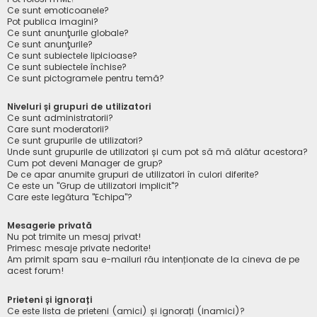
Ce sunt emoticoanele?
Pot publica imagini?
Ce sunt anunţurile globale?
Ce sunt anunţurile?
Ce sunt subiectele lipicioase?
Ce sunt subiectele închise?
Ce sunt pictogramele pentru temă?
Niveluri și grupuri de utilizatori
Ce sunt administratorii?
Care sunt moderatorii?
Ce sunt grupurile de utilizatori?
Unde sunt grupurile de utilizatori și cum pot să mă alătur acestora?
Cum pot deveni Manager de grup?
De ce apar anumite grupuri de utilizatori în culori diferite?
Ce este un "Grup de utilizatori implicit"?
Care este legătura "Echipa"?
Mesagerie privată
Nu pot trimite un mesaj privat!
Primesc mesaje private nedorite!
Am primit spam sau e-mailuri rău intenționate de la cineva de pe
acest forum!
Prieteni și ignorați
Ce este lista de prieteni (amici) și ignorați (inamici)?