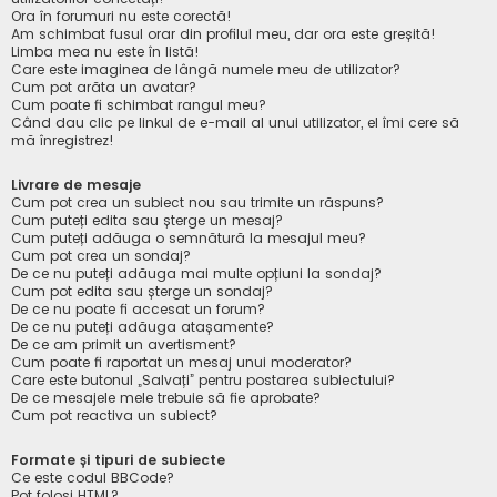
Ora în forumuri nu este corectă!
Am schimbat fusul orar din profilul meu, dar ora este greșită!
Limba mea nu este în listă!
Care este imaginea de lângă numele meu de utilizator?
Cum pot arăta un avatar?
Cum poate fi schimbat rangul meu?
Când dau clic pe linkul de e-mail al unui utilizator, el îmi cere să
mă înregistrez!
Livrare de mesaje
Cum pot crea un subiect nou sau trimite un răspuns?
Cum puteți edita sau șterge un mesaj?
Cum puteți adăuga o semnătură la mesajul meu?
Cum pot crea un sondaj?
De ce nu puteți adăuga mai multe opțiuni la sondaj?
Cum pot edita sau șterge un sondaj?
De ce nu poate fi accesat un forum?
De ce nu puteți adăuga atașamente?
De ce am primit un avertisment?
Cum poate fi raportat un mesaj unui moderator?
Care este butonul „Salvați” pentru postarea subiectului?
De ce mesajele mele trebuie să fie aprobate?
Cum pot reactiva un subiect?
Formate și tipuri de subiecte
Ce este codul BBCode?
Pot folosi HTML?