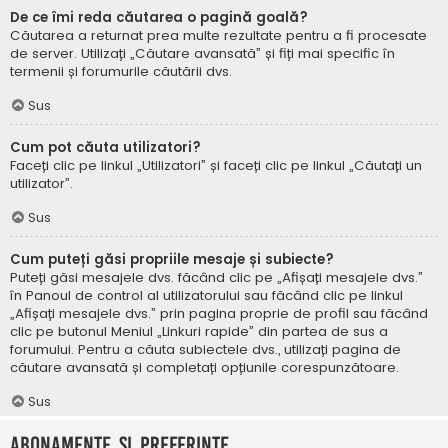
De ce îmi reda căutarea o pagină goală?
Căutarea a returnat prea multe rezultate pentru a fi procesate
de server. Utilizați „Căutare avansată” și fiți mai specific în
termenii și forumurile căutării dvs.
Sus
Cum pot căuta utilizatori?
Faceți clic pe linkul „Utilizatori” și faceți clic pe linkul „Căutați un
utilizator”.
Sus
Cum puteți găsi propriile mesaje și subiecte?
Puteți găsi mesajele dvs. făcând clic pe „Afișați mesajele dvs.”
în Panoul de control al utilizatorului sau făcând clic pe linkul
„Afișați mesajele dvs.” prin pagina proprie de profil sau făcând
clic pe butonul Meniul „Linkuri rapide” din partea de sus a
forumului. Pentru a căuta subiectele dvs., utilizați pagina de
căutare avansată și completați opțiunile corespunzătoare.
Sus
Abonamente și Preferințe