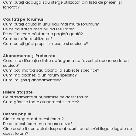
Cum puteți adăuga sau șterge utilizatori din lista de prieteni și
ignorați?
Căutați pe forumuri
Cum puteți căuta în unul sau mai multe forumuri?
De ce căutarea mea nu dă rezultate?
De ce îmi reda căutarea o pagină goală?
Cum pot căuta utilizatori?
Cum puteți găsi propriile mesaje și subiecte?
Abonamente și Preferințe
Care este diferența dintre adăugarea ca favorit și abonarea la un
subiect?
Cum poți marca sau abona la subiecte specifice?
Cum mă abonez la un forum specific?
Cum îmi șterg abonamentele?
Fișiere atașate
Ce atașamente sunt permise pe acest forum?
Cum găsesc toate atașamentele mele?
Despre phpBB
Cine a programat acest forum?
De ce acest forum nu are așa ceva?
Cine poate fi contactat despre abuzuri sau utilizări ilegale legate de
acest forum?