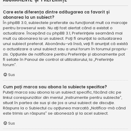
Care este diferența dintre adăugarea ca favorit și
abonarea la un subiect?
În phpBB 3.0, subiectele preferate au funcționat mult ca marcaje
pentru browserul web. Nu ați fost alertat când a existat o
actualizare. Începând cu phpBB 3.1, Preferințele seamănă mai
mult cu abonarea la un subiect. Poți fi anunțat la actualizarea
unui subiect preferat. Abonându-vă însă, veți fi anunțat că există
o actualizare a unui subiect sau a unui forum în forumul propriu-
zis. Opțiunile de notificare pentru Preferințe și abonamente pot
fi setate în Panoul de control al utilizatorului, la „Preferințe
forum”.
Sus
Cum poți marca sau abona la subiecte specifice?
Puteți marca sau abona la un subiect specific, făcând clic pe
linkul corespunzător din meniul „Instrumente pentru subiecte”,
situat în partea de sus și de jos a unui subiect de discuție.
Răspuns la o Subiectul cu opțiunea marcată „Notifica-mă când
este trimis un răspuns” se abonează și la acel subiect.
Sus