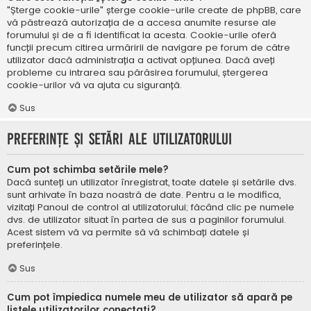
"Șterge cookie-urile" șterge cookie-urile create de phpBB, care
vă păstrează autorizația de a accesa anumite resurse ale
forumului și de a fi identificat la acesta. Cookie-urile oferă
funcții precum citirea urmăririi de navigare pe forum de către
utilizator dacă administrația a activat opțiunea. Dacă aveți
probleme cu intrarea sau părăsirea forumului, ștergerea
cookie-urilor vă va ajuta cu siguranță.
Sus
Preferințe și setări ale utilizatorului
Cum pot schimba setările mele?
Dacă sunteți un utilizator înregistrat, toate datele și setările dvs.
sunt arhivate în baza noastră de date. Pentru a le modifica,
vizitați Panoul de control al utilizatorului; făcând clic pe numele
dvs. de utilizator situat în partea de sus a paginilor forumului.
Acest sistem vă va permite să vă schimbați datele și
preferințele.
Sus
Cum pot împiedica numele meu de utilizator să apară pe
listele utilizatorilor conectați?