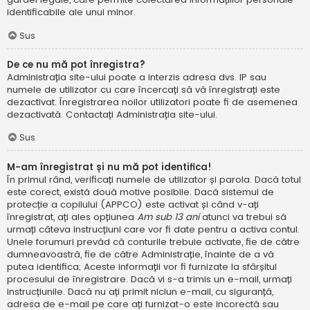
identificabile ale unui minor.
Sus
De ce nu mă pot înregistra?
Administrația site-ului poate a interzis adresa dvs. IP sau
numele de utilizator cu care încercați să vă înregistrați este
dezactivat. Înregistrarea noilor utilizatori poate fi de asemenea
dezactivată. Contactați Administrația site-ului.
Sus
M-am înregistrat și nu mă pot identifica!
În primul rând, verificați numele de utilizator și parola. Dacă totul
este corect, există două motive posibile. Dacă sistemul de
protecție a copilului (APPCO) este activat și când v-ați
înregistrat, ați ales opțiunea
Am sub 13 ani
atunci va trebui să
urmați câteva instrucțiuni care vor fi date pentru a activa contul.
Unele forumuri prevăd că conturile trebuie activate, fie de către
dumneavoastră, fie de către Administrație, înainte de a vă
putea identifica; Aceste informații vor fi furnizate la sfârșitul
procesului de înregistrare. Dacă vi s-a trimis un e-mail, urmați
instrucțiunile. Dacă nu ați primit niciun e-mail, cu siguranță,
adresa de e-mail pe care ați furnizat-o este incorectă sau