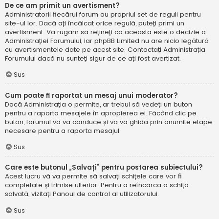
De ce am primit un avertisment?
Administratorii fiecărui forum au propriul set de reguli pentru
site-ul lor. Dacă ați încălcat orice regulă, puteți primi un
avertisment. Vă rugăm să rețineți că aceasta este o decizie a
Administrației Forumului, iar phpBB Limited nu are nicio legătură
cu avertismentele date pe acest site. Contactați Administrația
Forumului dacă nu sunteți sigur de ce ați fost avertizat.
Sus
Cum poate fi raportat un mesaj unui moderator?
Dacă Administrația o permite, ar trebui să vedeți un buton
pentru a raporta mesajele în apropierea ei. Făcând clic pe
buton, forumul vă va conduce și vă va ghida prin anumite etape
necesare pentru a raporta mesajul.
Sus
Care este butonul „Salvați” pentru postarea subiectului?
Acest lucru vă va permite să salvați schițele care vor fi
completate și trimise ulterior. Pentru a reîncărca o schiță
salvată, vizitați Panoul de control al utilizatorului.
Sus