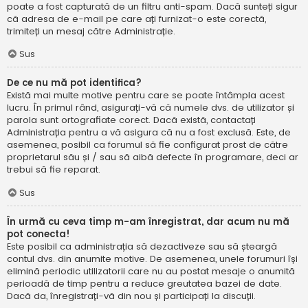
poate a fost capturată de un filtru anti-spam. Dacă sunteți sigur
că adresa de e-mail pe care ați furnizat-o este corectă,
trimiteți un mesaj către Administrație.
Sus
De ce nu mă pot identifica?
Există mai multe motive pentru care se poate întâmpla acest
lucru. În primul rând, asigurați-vă că numele dvs. de utilizator și
parola sunt ortografiate corect. Dacă există, contactați
Administrația pentru a vă asigura că nu a fost exclusă. Este, de
asemenea, posibil ca forumul să fie configurat prost de către
proprietarul său și / sau să aibă defecte în programare, deci ar
trebui să fie reparat.
Sus
În urmă cu ceva timp m-am înregistrat, dar acum nu mă
pot conecta!
Este posibil ca administrația să dezactiveze sau să șteargă
contul dvs. din anumite motive. De asemenea, unele forumuri își
elimină periodic utilizatorii care nu au postat mesaje o anumită
perioadă de timp pentru a reduce greutatea bazei de date.
Dacă da, înregistrați-vă din nou și participați la discuții.