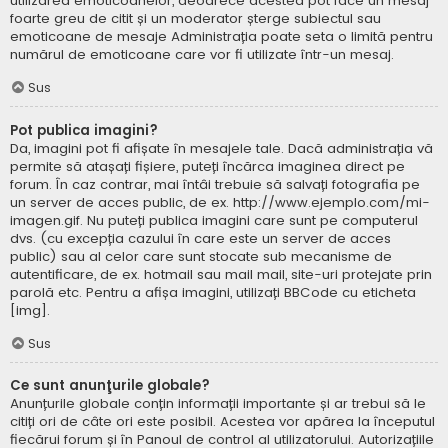
utilizarea emoticoanelor, deoarece acestea pot face un mesaj
foarte greu de citit și un moderator șterge subiectul sau
emoticoane de mesaje Administrația poate seta o limită pentru
numărul de emoticoane care vor fi utilizate într-un mesaj.
Sus
Pot publica imagini?
Da, imagini pot fi afișate în mesajele tale. Dacă administrația vă
permite să atașați fișiere, puteți încărca imaginea direct pe
forum. În caz contrar, mai întâi trebuie să salvați fotografia pe
un server de acces public, de ex. http://www.ejemplo.com/mi-
imagen.gif. Nu puteți publica imagini care sunt pe computerul
dvs. (cu excepția cazului în care este un server de acces
public) sau al celor care sunt stocate sub mecanisme de
autentificare, de ex. hotmail sau mail mail, site-uri protejate prin
parolă etc. Pentru a afișa imagini, utilizați BBCode cu eticheta
[img].
Sus
Ce sunt anunţurile globale?
Anunțurile globale conțin informații importante și ar trebui să le
citiți ori de câte ori este posibil. Acestea vor apărea la începutul
fiecărui forum și în Panoul de control al utilizatorului. Autorizațiile