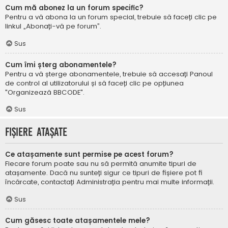
Cum mă abonez la un forum specific?
Pentru a vă abona la un forum special, trebuie să faceți clic pe
linkul „Abonați-vă pe forum”.
Sus
Cum îmi șterg abonamentele?
Pentru a vă șterge abonamentele, trebuie să accesați Panoul
de control al utilizatorului și să faceți clic pe opțiunea
"Organizează BBCODE".
Sus
Fișiere atașate
Ce atașamente sunt permise pe acest forum?
Fiecare forum poate sau nu să permită anumite tipuri de
atașamente. Dacă nu sunteți sigur ce tipuri de fișiere pot fi
încărcate, contactați Administrația pentru mai multe informații.
Sus
Cum găsesc toate atașamentele mele?