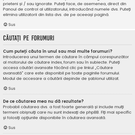
prieteni și / sau ignorate. Puteți face, de asemenea, direct din
Panoul de control al utilizatorului, introducând numele dvs. Puteți
elimina utilizatorii din lista dvs. de pe aceeași pagină.
Sus
Căutați pe forumuri
Cum puteți căuta în unul sau mai multe forumuri?
Introducerea unui termen de căutare în câmpul corespunzător
al motorului de căutare index, forum sau în subiecte. Puteți
accesa căutări avansate făcând clic pe linkul „Căutare
avansată” care este disponibil pe toate paginile forumului.
Modul de accesare a căutării depinde de șablonul utilizat.
Sus
De ce căutarea mea nu dă rezultate?
Probabil căutarea dvs. a fost foarte generală și include mulți
termeni obișnuiți care nu sunt indexați de phpBB. Fiți mai specific
și folosiți opțiunile disponibile în căutarea avansată.
Sus