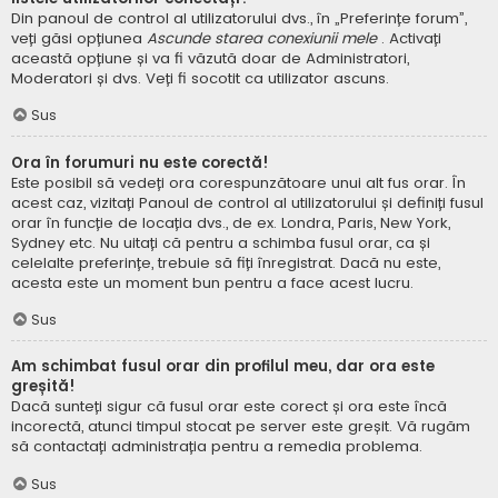
Din panoul de control al utilizatorului dvs., în „Preferințe forum”,
veți găsi opțiunea
Ascunde starea conexiunii mele
. Activați
această opțiune și va fi văzută doar de Administratori,
Moderatori și dvs. Veți fi socotit ca utilizator ascuns.
Sus
Ora în forumuri nu este corectă!
Este posibil să vedeți ora corespunzătoare unui alt fus orar. În
acest caz, vizitați Panoul de control al utilizatorului și definiți fusul
orar în funcție de locația dvs., de ex. Londra, Paris, New York,
Sydney etc. Nu uitați că pentru a schimba fusul orar, ca și
celelalte preferințe, trebuie să fiți înregistrat. Dacă nu este,
acesta este un moment bun pentru a face acest lucru.
Sus
Am schimbat fusul orar din profilul meu, dar ora este
greșită!
Dacă sunteți sigur că fusul orar este corect și ora este încă
incorectă, atunci timpul stocat pe server este greșit. Vă rugăm
să contactați administrația pentru a remedia problema.
Sus