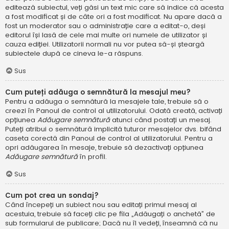
editează subiectul, veți găsi un text mic care să indice că acesta
a fost modificat și de câte ori a fost modificat. Nu apare dacă a
fost un moderator sau o administrație care a editat-o, deși
editorul își lasă de cele mai multe ori numele de utilizator și
cauza ediției. Utilizatorii normali nu vor putea să-și șteargă
subiectele după ce cineva le-a răspuns.
Sus
Cum puteți adăuga o semnătură la mesajul meu?
Pentru a adăuga o semnătură la mesajele tale, trebuie să o
creezi în Panoul de control al utilizatorului. Odată creată, activați
opțiunea
Adăugare semnătură
atunci când postați un mesaj.
Puteți atribui o semnătură implicită tuturor mesajelor dvs. bifând
caseta corectă din Panoul de control al utilizatorului. Pentru a
opri adăugarea în mesaje, trebuie să dezactivați opțiunea
Adăugare semnătură
în profil.
Sus
Cum pot crea un sondaj?
Când începeți un subiect nou sau editați primul mesaj al
acestuia, trebuie să faceți clic pe fila „Adăugați o anchetă” de
sub formularul de publicare; Dacă nu îl vedeți, înseamnă că nu