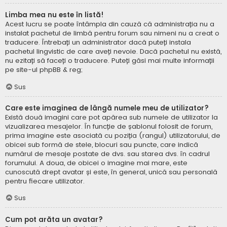
Limba mea nu este în listă!
Acest lucru se poate întâmpla din cauză că administrația nu a
instalat pachetul de limbă pentru forum sau nimeni nu a creat o
traducere. Întrebați un administrator dacă puteți instala
pachetul lingvistic de care aveți nevoie. Dacă pachetul nu există,
nu ezitați să faceți o traducere. Puteți găsi mai multe informații
pe site-ul
phpBB
& reg;
Sus
Care este imaginea de lângă numele meu de utilizator?
Există două imagini care pot apărea sub numele de utilizator la
vizualizarea mesajelor. În funcție de șablonul folosit de forum,
prima imagine este asociată cu poziția (rangul) utilizatorului, de
obicei sub formă de stele, blocuri sau puncte, care indică
numărul de mesaje postate de dvs. sau starea dvs. în cadrul
forumului. A doua, de obicei o imagine mai mare, este
cunoscută drept avatar și este, în general, unică sau personală
pentru fiecare utilizator.
Sus
Cum pot arăta un avatar?