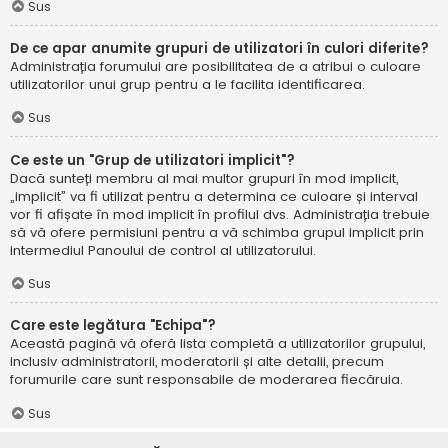
Sus
De ce apar anumite grupuri de utilizatori în culori diferite?
Administrația forumului are posibilitatea de a atribui o culoare
utilizatorilor unui grup pentru a le facilita identificarea.
Sus
Ce este un "Grup de utilizatori implicit"?
Dacă sunteți membru al mai multor grupuri în mod implicit,
„implicit” va fi utilizat pentru a determina ce culoare și interval
vor fi afișate în mod implicit în profilul dvs. Administrația trebuie
să vă ofere permisiuni pentru a vă schimba grupul implicit prin
intermediul Panoului de control al utilizatorului.
Sus
Care este legătura "Echipa"?
Această pagină vă oferă lista completă a utilizatorilor grupului,
inclusiv administratorii, moderatorii și alte detalii, precum
forumurile care sunt responsabile de moderarea fiecăruia.
Sus