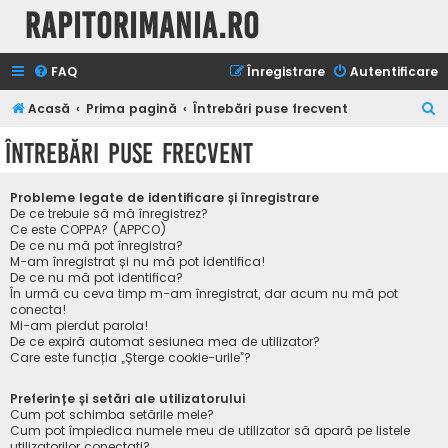
Rapitorimania.ro
FAQ
Înregistrare
Autentificare
C
Acasă
Prima pagină
Întrebări puse frecvent
ă
Întrebări puse frecvent
u
t
Probleme legate de identificare și înregistrare
a
De ce trebuie să mă înregistrez?
Ce este COPPA? (APPCO)
r
De ce nu mă pot înregistra?
M-am înregistrat și nu mă pot identifica!
e
De ce nu mă pot identifica?
În urmă cu ceva timp m-am înregistrat, dar acum nu mă pot
conecta!
Mi-am pierdut parola!
De ce expiră automat sesiunea mea de utilizator?
Care este funcția „Șterge cookie-urile”?
Preferințe și setări ale utilizatorului
Cum pot schimba setările mele?
Cum pot împiedica numele meu de utilizator să apară pe listele
utilizatorilor conectați?