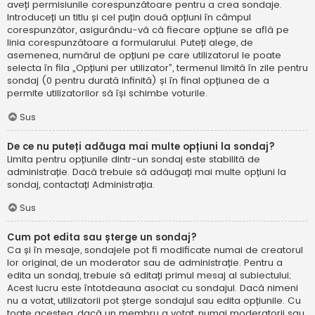
aveți permisiunile corespunzătoare pentru a crea sondaje.
Introduceți un titlu și cel puțin două opțiuni în câmpul
corespunzător, asigurându-vă că fiecare opțiune se află pe
linia corespunzătoare a formularului. Puteți alege, de
asemenea, numărul de opțiuni pe care utilizatorul le poate
selecta în fila „Opțiuni per utilizator”, termenul limită în zile pentru
sondaj (0 pentru durată infinită) și în final opțiunea de a
permite utilizatorilor să își schimbe voturile.
Sus
De ce nu puteți adăuga mai multe opțiuni la sondaj?
Limita pentru opțiunile dintr-un sondaj este stabilită de
administrație. Dacă trebuie să adăugați mai multe opțiuni la
sondaj, contactați Administrația.
Sus
Cum pot edita sau șterge un sondaj?
Ca și în mesaje, sondajele pot fi modificate numai de creatorul
lor original, de un moderator sau de administrație. Pentru a
edita un sondaj, trebuie să editați primul mesaj al subiectului;
Acest lucru este întotdeauna asociat cu sondajul. Dacă nimeni
nu a votat, utilizatorii pot șterge sondajul sau edita opțiunile. Cu
toate acestea, dacă un membru a votat, numai moderatorii sau