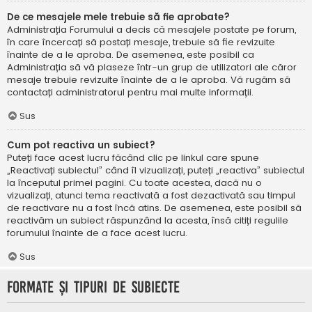
De ce mesajele mele trebuie să fie aprobate?
Administrația Forumului a decis că mesajele postate pe forum,
în care încercați să postați mesaje, trebuie să fie revizuite
înainte de a le aproba. De asemenea, este posibil ca
Administrația să vă plaseze într-un grup de utilizatori ale căror
mesaje trebuie revizuite înainte de a le aproba. Vă rugăm să
contactați administratorul pentru mai multe informații.
Sus
Cum pot reactiva un subiect?
Puteți face acest lucru făcând clic pe linkul care spune
„Reactivați subiectul” când îl vizualizați, puteți „reactiva” subiectul
la începutul primei pagini. Cu toate acestea, dacă nu o
vizualizați, atunci tema reactivată a fost dezactivată sau timpul
de reactivare nu a fost încă atins. De asemenea, este posibil să
reactivăm un subiect răspunzând la acesta, însă citiți regulile
forumului înainte de a face acest lucru.
Sus
Formate și tipuri de subiecte