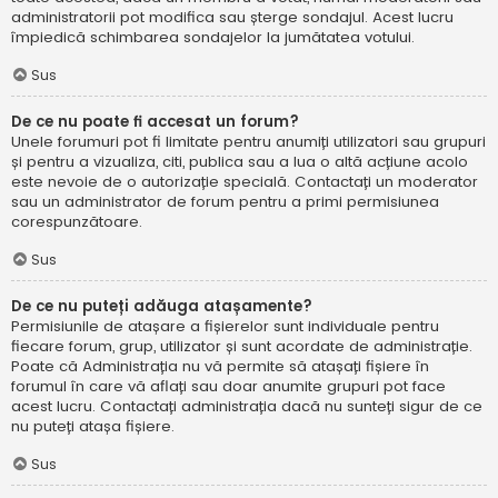
administratorii pot modifica sau șterge sondajul. Acest lucru
împiedică schimbarea sondajelor la jumătatea votului.
Sus
De ce nu poate fi accesat un forum?
Unele forumuri pot fi limitate pentru anumiți utilizatori sau grupuri
și pentru a vizualiza, citi, publica sau a lua o altă acțiune acolo
este nevoie de o autorizație specială. Contactați un moderator
sau un administrator de forum pentru a primi permisiunea
corespunzătoare.
Sus
De ce nu puteți adăuga atașamente?
Permisiunile de atașare a fișierelor sunt individuale pentru
fiecare forum, grup, utilizator și sunt acordate de administrație.
Poate că Administrația nu vă permite să atașați fișiere în
forumul în care vă aflați sau doar anumite grupuri pot face
acest lucru. Contactați administrația dacă nu sunteți sigur de ce
nu puteți atașa fișiere.
Sus