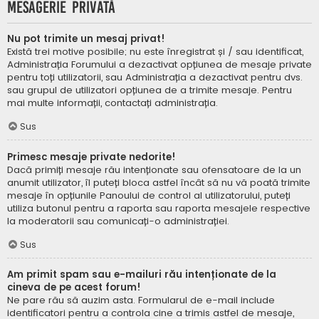
Mesagerie privată
Nu pot trimite un mesaj privat!
Există trei motive posibile; nu este înregistrat și / sau identificat,
Administrația Forumului a dezactivat opțiunea de mesaje private
pentru toți utilizatorii, sau Administrația a dezactivat pentru dvs.
sau grupul de utilizatori opțiunea de a trimite mesaje. Pentru
mai multe informații, contactați administrația.
Sus
Primesc mesaje private nedorite!
Dacă primiți mesaje rău intenționate sau ofensatoare de la un
anumit utilizator, îl puteți bloca astfel încât să nu vă poată trimite
mesaje în opțiunile Panoului de control al utilizatorului, puteți
utiliza butonul pentru a raporta sau raporta mesajele respective
la moderatorii sau comunicați-o administrației.
Sus
Am primit spam sau e-mailuri rău intenționate de la
cineva de pe acest forum!
Ne pare rău să auzim asta. Formularul de e-mail include
identificatori pentru a controla cine a trimis astfel de mesaje,