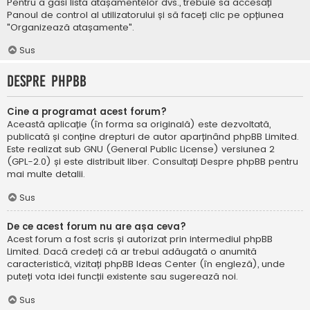
Pentru a găsi lista atașamentelor dvs., trebuie să accesați
Panoul de control al utilizatorului și să faceți clic pe opțiunea
"Organizează atașamente".
Sus
Despre phpBB
Cine a programat acest forum?
Această aplicație (în forma sa originală) este dezvoltată,
publicată și conține drepturi de autor aparținând
phpBB Limited
.
Este realizat sub GNU (General Public License) versiunea 2
(GPL-2.0) și este distribuit liber. Consultați
Despre phpBB
pentru
mai multe detalii.
Sus
De ce acest forum nu are așa ceva?
Acest forum a fost scris și autorizat prin intermediul phpBB
Limited. Dacă credeți că ar trebui adăugată o anumită
caracteristică, vizitați
phpBB Ideas Center
(în engleză), unde
puteți vota idei funcții existente sau sugerează noi.
Sus