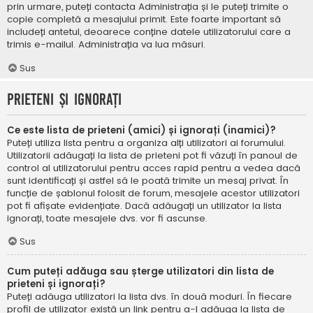
prin urmare, puteți contacta Administrația și le puteți trimite o
copie completă a mesajului primit. Este foarte important să
includeți antetul, deoarece conține datele utilizatorului care a
trimis e-mailul. Administrația va lua măsuri.
Sus
Prieteni și ignorați
Ce este lista de prieteni (amici) și ignorați (inamici)?
Puteți utiliza lista pentru a organiza alți utilizatori ai forumului.
Utilizatorii adăugați la lista de prieteni pot fi văzuți în panoul de
control al utilizatorului pentru acces rapid pentru a vedea dacă
sunt identificați și astfel să le poată trimite un mesaj privat. În
funcție de șablonul folosit de forum, mesajele acestor utilizatori
pot fi afișate evidențiate. Dacă adăugați un utilizator la lista
ignorați, toate mesajele dvs. vor fi ascunse.
Sus
Cum puteți adăuga sau șterge utilizatori din lista de
prieteni și ignorați?
Puteți adăuga utilizatori la lista dvs. în două moduri. În fiecare
profil de utilizator există un link pentru a-l adăuga la lista de