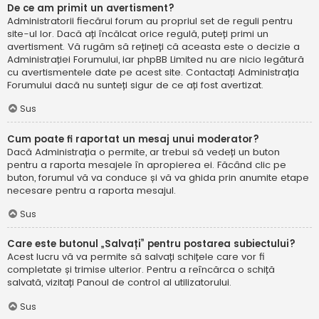
De ce am primit un avertisment?
Administratorii fiecărui forum au propriul set de reguli pentru
site-ul lor. Dacă ați încălcat orice regulă, puteți primi un
avertisment. Vă rugăm să rețineți că aceasta este o decizie a
Administrației Forumului, iar phpBB Limited nu are nicio legătură
cu avertismentele date pe acest site. Contactați Administrația
Forumului dacă nu sunteți sigur de ce ați fost avertizat.
Sus
Cum poate fi raportat un mesaj unui moderator?
Dacă Administrația o permite, ar trebui să vedeți un buton
pentru a raporta mesajele în apropierea ei. Făcând clic pe
buton, forumul vă va conduce și vă va ghida prin anumite etape
necesare pentru a raporta mesajul.
Sus
Care este butonul „Salvați” pentru postarea subiectului?
Acest lucru vă va permite să salvați schițele care vor fi
completate și trimise ulterior. Pentru a reîncărca o schiță
salvată, vizitați Panoul de control al utilizatorului.
Sus