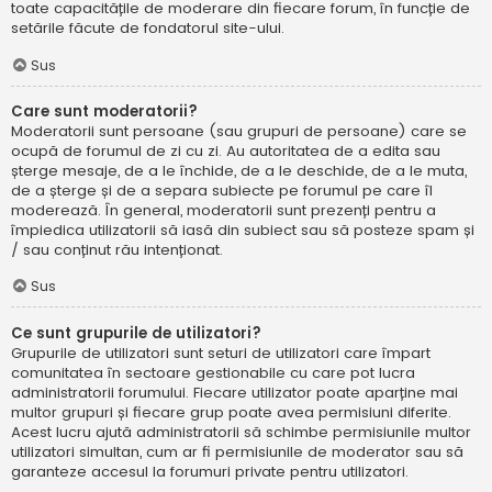
toate capacitățile de moderare din fiecare forum, în funcție de
setările făcute de fondatorul site-ului.
Sus
Care sunt moderatorii?
Moderatorii sunt persoane (sau grupuri de persoane) care se
ocupă de forumul de zi cu zi. Au autoritatea de a edita sau
șterge mesaje, de a le închide, de a le deschide, de a le muta,
de a șterge și de a separa subiecte pe forumul pe care îl
moderează. În general, moderatorii sunt prezenți pentru a
împiedica utilizatorii să iasă din subiect sau să posteze spam și
/ sau conținut rău intenționat.
Sus
Ce sunt grupurile de utilizatori?
Grupurile de utilizatori sunt seturi de utilizatori care împart
comunitatea în sectoare gestionabile cu care pot lucra
administratorii forumului. Fiecare utilizator poate aparține mai
multor grupuri și fiecare grup poate avea permisiuni diferite.
Acest lucru ajută administratorii să schimbe permisiunile multor
utilizatori simultan, cum ar fi permisiunile de moderator sau să
garanteze accesul la forumuri private pentru utilizatori.