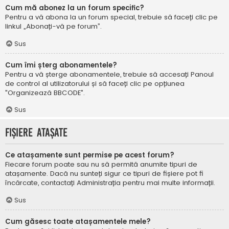
Cum mă abonez la un forum specific?
Pentru a vă abona la un forum special, trebuie să faceți clic pe
linkul „Abonați-vă pe forum”.
Sus
Cum îmi șterg abonamentele?
Pentru a vă șterge abonamentele, trebuie să accesați Panoul
de control al utilizatorului și să faceți clic pe opțiunea
"Organizează BBCODE".
Sus
Fișiere atașate
Ce atașamente sunt permise pe acest forum?
Fiecare forum poate sau nu să permită anumite tipuri de
atașamente. Dacă nu sunteți sigur ce tipuri de fișiere pot fi
încărcate, contactați Administrația pentru mai multe informații.
Sus
Cum găsesc toate atașamentele mele?