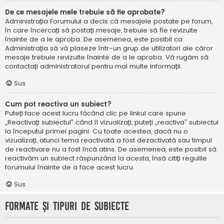
De ce mesajele mele trebuie să fie aprobate?
Administrația Forumului a decis că mesajele postate pe forum,
în care încercați să postați mesaje, trebuie să fie revizuite
înainte de a le aproba. De asemenea, este posibil ca
Administrația să vă plaseze într-un grup de utilizatori ale căror
mesaje trebuie revizuite înainte de a le aproba. Vă rugăm să
contactați administratorul pentru mai multe informații.
Sus
Cum pot reactiva un subiect?
Puteți face acest lucru făcând clic pe linkul care spune
„Reactivați subiectul” când îl vizualizați, puteți „reactiva” subiectul
la începutul primei pagini. Cu toate acestea, dacă nu o
vizualizați, atunci tema reactivată a fost dezactivată sau timpul
de reactivare nu a fost încă atins. De asemenea, este posibil să
reactivăm un subiect răspunzând la acesta, însă citiți regulile
forumului înainte de a face acest lucru.
Sus
Formate și tipuri de subiecte