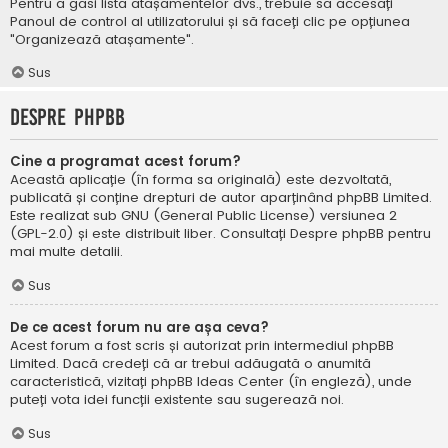
Pentru a găsi lista atașamentelor dvs., trebuie să accesați
Panoul de control al utilizatorului și să faceți clic pe opțiunea
"Organizează atașamente".
Sus
Despre phpBB
Cine a programat acest forum?
Această aplicație (în forma sa originală) este dezvoltată,
publicată și conține drepturi de autor aparținând
phpBB Limited
.
Este realizat sub GNU (General Public License) versiunea 2
(GPL-2.0) și este distribuit liber. Consultați
Despre phpBB
pentru
mai multe detalii.
Sus
De ce acest forum nu are așa ceva?
Acest forum a fost scris și autorizat prin intermediul phpBB
Limited. Dacă credeți că ar trebui adăugată o anumită
caracteristică, vizitați
phpBB Ideas Center
(în engleză), unde
puteți vota idei funcții existente sau sugerează noi.
Sus