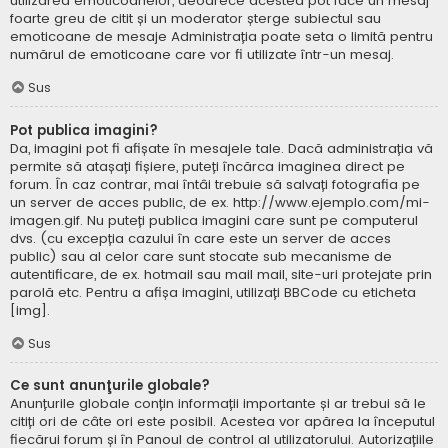
utilizarea emoticoanelor, deoarece acestea pot face un mesaj
foarte greu de citit și un moderator șterge subiectul sau
emoticoane de mesaje Administrația poate seta o limită pentru
numărul de emoticoane care vor fi utilizate într-un mesaj.
Sus
Pot publica imagini?
Da, imagini pot fi afișate în mesajele tale. Dacă administrația vă
permite să atașați fișiere, puteți încărca imaginea direct pe
forum. În caz contrar, mai întâi trebuie să salvați fotografia pe
un server de acces public, de ex. http://www.ejemplo.com/mi-
imagen.gif. Nu puteți publica imagini care sunt pe computerul
dvs. (cu excepția cazului în care este un server de acces
public) sau al celor care sunt stocate sub mecanisme de
autentificare, de ex. hotmail sau mail mail, site-uri protejate prin
parolă etc. Pentru a afișa imagini, utilizați BBCode cu eticheta
[img].
Sus
Ce sunt anunţurile globale?
Anunțurile globale conțin informații importante și ar trebui să le
citiți ori de câte ori este posibil. Acestea vor apărea la începutul
fiecărui forum și în Panoul de control al utilizatorului. Autorizațiile