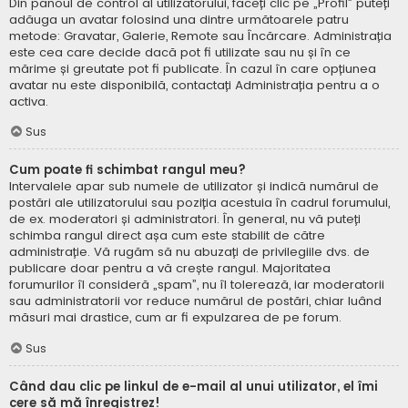
Din panoul de control al utilizatorului, faceți clic pe „Profil” puteți
adăuga un avatar folosind una dintre următoarele patru
metode: Gravatar, Galerie, Remote sau Încărcare. Administrația
este cea care decide dacă pot fi utilizate sau nu și în ce
mărime și greutate pot fi publicate. În cazul în care opțiunea
avatar nu este disponibilă, contactați Administrația pentru a o
activa.
Sus
Cum poate fi schimbat rangul meu?
Intervalele apar sub numele de utilizator și indică numărul de
postări ale utilizatorului sau poziția acestuia în cadrul forumului,
de ex. moderatori și administratori. În general, nu vă puteți
schimba rangul direct așa cum este stabilit de către
administrație. Vă rugăm să nu abuzați de privilegiile dvs. de
publicare doar pentru a vă crește rangul. Majoritatea
forumurilor îl consideră „spam”, nu îl tolerează, iar moderatorii
sau administratorii vor reduce numărul de postări, chiar luând
măsuri mai drastice, cum ar fi expulzarea de pe forum.
Sus
Când dau clic pe linkul de e-mail al unui utilizator, el îmi
cere să mă înregistrez!