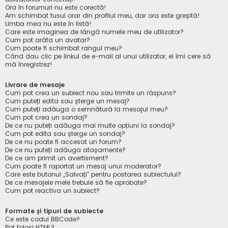
Ora în forumuri nu este corectă!
Am schimbat fusul orar din profilul meu, dar ora este greșită!
Limba mea nu este în listă!
Care este imaginea de lângă numele meu de utilizator?
Cum pot arăta un avatar?
Cum poate fi schimbat rangul meu?
Când dau clic pe linkul de e-mail al unui utilizator, el îmi cere să
mă înregistrez!
Livrare de mesaje
Cum pot crea un subiect nou sau trimite un răspuns?
Cum puteți edita sau șterge un mesaj?
Cum puteți adăuga o semnătură la mesajul meu?
Cum pot crea un sondaj?
De ce nu puteți adăuga mai multe opțiuni la sondaj?
Cum pot edita sau șterge un sondaj?
De ce nu poate fi accesat un forum?
De ce nu puteți adăuga atașamente?
De ce am primit un avertisment?
Cum poate fi raportat un mesaj unui moderator?
Care este butonul „Salvați” pentru postarea subiectului?
De ce mesajele mele trebuie să fie aprobate?
Cum pot reactiva un subiect?
Formate și tipuri de subiecte
Ce este codul BBCode?
Pot folosi HTML?