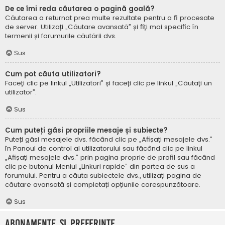
De ce îmi reda căutarea o pagină goală?
Căutarea a returnat prea multe rezultate pentru a fi procesate
de server. Utilizați „Căutare avansată” și fiți mai specific în
termenii și forumurile căutării dvs.
Sus
Cum pot căuta utilizatori?
Faceți clic pe linkul „Utilizatori” și faceți clic pe linkul „Căutați un
utilizator”.
Sus
Cum puteți găsi propriile mesaje și subiecte?
Puteți găsi mesajele dvs. făcând clic pe „Afișați mesajele dvs.”
în Panoul de control al utilizatorului sau făcând clic pe linkul
„Afișați mesajele dvs.” prin pagina proprie de profil sau făcând
clic pe butonul Meniul „Linkuri rapide” din partea de sus a
forumului. Pentru a căuta subiectele dvs., utilizați pagina de
căutare avansată și completați opțiunile corespunzătoare.
Sus
Abonamente și Preferințe