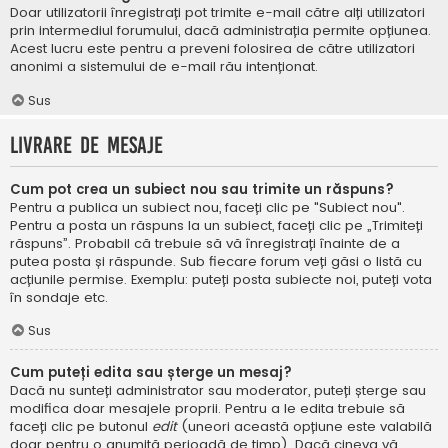
Doar utilizatorii înregistrați pot trimite e-mail către alți utilizatori
prin intermediul forumului, dacă administrația permite opțiunea.
Acest lucru este pentru a preveni folosirea de către utilizatori
anonimi a sistemului de e-mail rău intenționat.
Sus
Livrare de mesaje
Cum pot crea un subiect nou sau trimite un răspuns?
Pentru a publica un subiect nou, faceți clic pe "Subiect nou".
Pentru a posta un răspuns la un subiect, faceți clic pe „Trimiteți
răspuns”. Probabil că trebuie să vă înregistrați înainte de a
putea posta și răspunde. Sub fiecare forum veți găsi o listă cu
acțiunile permise. Exemplu: puteți posta subiecte noi, puteți vota
în sondaje etc.
Sus
Cum puteți edita sau șterge un mesaj?
Dacă nu sunteți administrator sau moderator, puteți șterge sau
modifica doar mesajele proprii. Pentru a le edita trebuie să
faceți clic pe butonul
edit
(uneori această opțiune este valabilă
doar pentru o anumită perioadă de timp). Dacă cineva vă