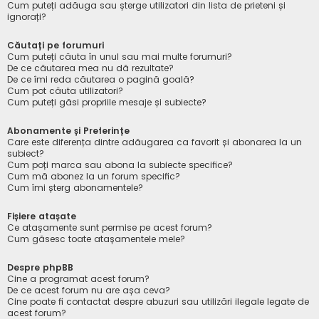
Cum puteți adăuga sau șterge utilizatori din lista de prieteni și
ignorați?
Căutați pe forumuri
Cum puteți căuta în unul sau mai multe forumuri?
De ce căutarea mea nu dă rezultate?
De ce îmi reda căutarea o pagină goală?
Cum pot căuta utilizatori?
Cum puteți găsi propriile mesaje și subiecte?
Abonamente și Preferințe
Care este diferența dintre adăugarea ca favorit și abonarea la un
subiect?
Cum poți marca sau abona la subiecte specifice?
Cum mă abonez la un forum specific?
Cum îmi șterg abonamentele?
Fișiere atașate
Ce atașamente sunt permise pe acest forum?
Cum găsesc toate atașamentele mele?
Despre phpBB
Cine a programat acest forum?
De ce acest forum nu are așa ceva?
Cine poate fi contactat despre abuzuri sau utilizări ilegale legate de
acest forum?