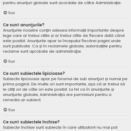
pentru anunțuri globale sunt acordate de către Administrație.
Sus
Ce sunt anunţurile?
Anunțurile noastre conțin adesea informații importante despre
lege care ar trebui citite și ar trebui citite de fiecare dată când
este posibil. Anunțurile apar la începutul fiecărei pagini unde
sunt publicate. Ca și în reclamele globale, autorizațiile pentru
reclame sunt aprobate de administraţie.
Sus
Ce sunt subiectele lipicioase?
Subiecte lipicioase apar pe forumul de sub anunţuri și numai pe
prima pagină. De multe ori sunt importante, așa că ar trebui să
le citiți ori de câte ori este posibil. La fel ca în anunțurile și
anunțurile globale, Administrația are permisiuni pentru a
remedia un subiect.
Sus
Ce sunt subiectele închise?
Subiecte închise sunt subiecte în care utilizatorii nu mai pot