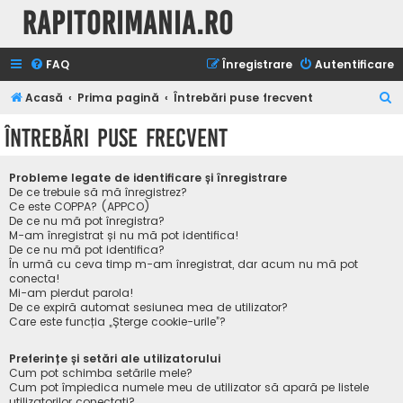
Rapitorimania.ro
FAQ
Înregistrare
Autentificare
C
Acasă
Prima pagină
Întrebări puse frecvent
ă
Întrebări puse frecvent
u
t
Probleme legate de identificare și înregistrare
a
De ce trebuie să mă înregistrez?
Ce este COPPA? (APPCO)
r
De ce nu mă pot înregistra?
M-am înregistrat și nu mă pot identifica!
e
De ce nu mă pot identifica?
În urmă cu ceva timp m-am înregistrat, dar acum nu mă pot
conecta!
Mi-am pierdut parola!
De ce expiră automat sesiunea mea de utilizator?
Care este funcția „Șterge cookie-urile”?
Preferințe și setări ale utilizatorului
Cum pot schimba setările mele?
Cum pot împiedica numele meu de utilizator să apară pe listele
utilizatorilor conectați?