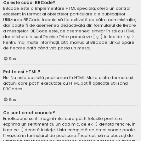
Ce este codul BBCode?
BBcode este o implementare HTML specială, oferă un control
excelent în format al obiectelor particulare ale publicațiilor.
Utilizarea BBCode trebuie să fie activată de către administrație,
dar poate fi de asemenea dezactivată din formularul de livrare
a mesajelor. BBCode este, de asemenea, similar în stil cu HTML,
dar etichetele sunt închise între paranteze [ și ] în loc de < şi >.
Pentru mai multe informații, citiți manualul BBCode. Linkul apare
de fiecare dată când veți posta un mesaj.
Sus
Pot folosi HTML?
Nu. Nu este posibilă publicarea în HTML. Multe dintre formate și
acțiuni care pot fi executate cu HTML pot fi aplicate utilizând
BBCodes.
Sus
Ce sunt emoticoanele?
Emoticoane sunt imagini mici care pot fi folosite pentru a
exprima un sentiment cu un cod mic, de ex. :) denotă fericire, în
timp ce :( denotă tristețe. Lista completă de emoticoane poate
fi văzută în formularul de publicare. Încercați să nu abuzați de