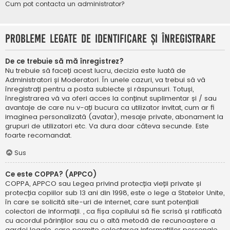
Cum pot contacta un administrator?
Probleme legate de identificare și înregistrare
De ce trebuie să mă înregistrez?
Nu trebuie să faceți acest lucru, decizia este luată de
Administratori și Moderatori. În unele cazuri, va trebui să vă
înregistrați pentru a posta subiecte și răspunsuri. Totuși,
înregistrarea vă va oferi acces la conținut suplimentar și / sau
avantaje de care nu v-ați bucura ca utilizator invitat, cum ar fi
imaginea personalizată (avatar), mesaje private, abonament la
grupuri de utilizatori etc. Va dura doar câteva secunde. Este
foarte recomandat.
Sus
Ce este COPPA? (APPCO)
COPPA, APPCO sau Legea privind protecția vieții private și
protecția copiilor sub 13 ani din 1998, este o lege a Statelor Unite,
în care se solicită site-uri de internet, care sunt potențiali
colectori de informații. , ca fișa copilului să fie scrisă și ratificată
cu acordul părinților sau cu o altă metodă de recunoaștere a
gardei legale, care permite colectarea informațiilor personale