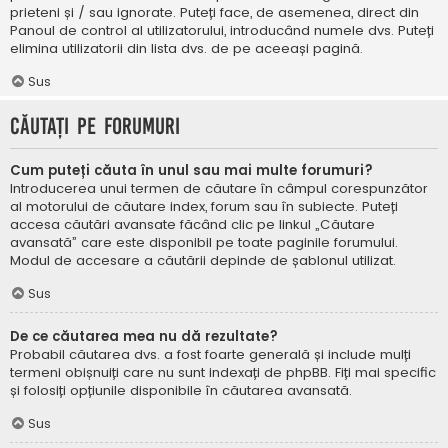
prieteni și / sau ignorate. Puteți face, de asemenea, direct din
Panoul de control al utilizatorului, introducând numele dvs. Puteți
elimina utilizatorii din lista dvs. de pe aceeași pagină.
Sus
Căutați pe forumuri
Cum puteți căuta în unul sau mai multe forumuri?
Introducerea unui termen de căutare în câmpul corespunzător
al motorului de căutare index, forum sau în subiecte. Puteți
accesa căutări avansate făcând clic pe linkul „Căutare
avansată” care este disponibil pe toate paginile forumului.
Modul de accesare a căutării depinde de șablonul utilizat.
Sus
De ce căutarea mea nu dă rezultate?
Probabil căutarea dvs. a fost foarte generală și include mulți
termeni obișnuiți care nu sunt indexați de phpBB. Fiți mai specific
și folosiți opțiunile disponibile în căutarea avansată.
Sus