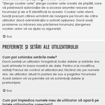
"Șterge cookie-urile" șterge cookie-urile create de phpBB, care
vă păstrează autorizația de a accesa anumite resurse ale
forumului și de a fi identificat la acesta. Cookie-urile oferă
funcții precum citirea urmăririi de navigare pe forum de către
utilizator dacă administrația a activat opțiunea. Dacă aveți
probleme cu intrarea sau părăsirea forumului, ștergerea
cookie-urilor vă va ajuta cu siguranță.
Sus
Preferințe și setări ale utilizatorului
Cum pot schimba setările mele?
Dacă sunteți un utilizator înregistrat, toate datele și setările dvs.
sunt arhivate în baza noastră de date. Pentru a le modifica,
vizitați Panoul de control al utilizatorului; făcând clic pe numele
dvs. de utilizator situat în partea de sus a paginilor forumului.
Acest sistem vă va permite să vă schimbați datele și
preferințele.
Sus
Cum pot împiedica numele meu de utilizator să apară pe
listele utilizatorilor conectați?