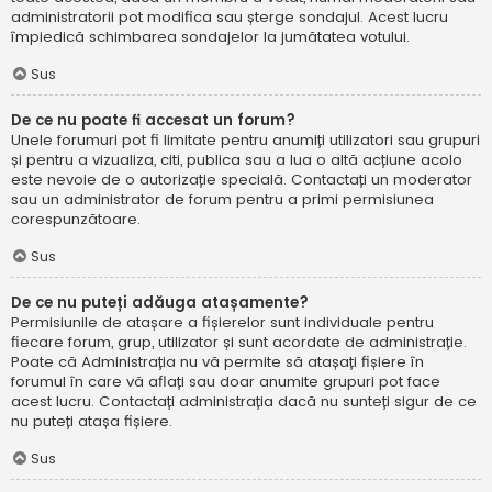
administratorii pot modifica sau șterge sondajul. Acest lucru
împiedică schimbarea sondajelor la jumătatea votului.
Sus
De ce nu poate fi accesat un forum?
Unele forumuri pot fi limitate pentru anumiți utilizatori sau grupuri
și pentru a vizualiza, citi, publica sau a lua o altă acțiune acolo
este nevoie de o autorizație specială. Contactați un moderator
sau un administrator de forum pentru a primi permisiunea
corespunzătoare.
Sus
De ce nu puteți adăuga atașamente?
Permisiunile de atașare a fișierelor sunt individuale pentru
fiecare forum, grup, utilizator și sunt acordate de administrație.
Poate că Administrația nu vă permite să atașați fișiere în
forumul în care vă aflați sau doar anumite grupuri pot face
acest lucru. Contactați administrația dacă nu sunteți sigur de ce
nu puteți atașa fișiere.
Sus