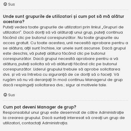
Sus
Unde sunt grupurile de utilizatori și cum pot să mă alătur
acestora?
Puteți vedea toate grupurile de utilizatori prin linkul „Grupuri de
utilizatori”. Dacă doriți să vă alăturați unui grup, puteți continua
făcând clic pe butonul corespunzător. Nu toate grupurile au
acces gratuit. Cu toate acestea, unii necesită aprobare pentru a
se alătura, alții sunt închise, iar unele sunt ascunse. Dacă grupul
este deschis, vă puteți alătura făcând clic pe butonul
corespunzător. Dacă grupul necesită aprobare pentru a vă
alătura, puteți solicita să vă alăturați făcând clic pe butonul
corespunzător. Liderul grupului trebuie să aprobe solicitarea
dvs. și vă va întreba cu siguranță de ce doriți să o faceți. Vă
rugăm să nu vă deranjați în mod continuu Managerul de grup
dacă respingeți solicitarea dvs.; sigur ai motivele tale.
Sus
Cum pot deveni Manager de grup?
Responsabilul unui grup este desemnat de către Administrație
la crearea grupului. Dacă sunteți interesat să creați un grup de
utilizatori, contactați Administrația.