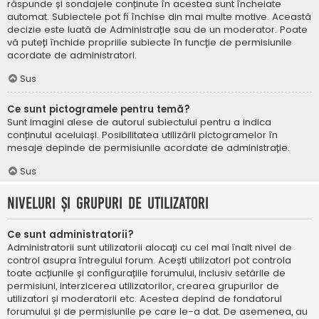
răspunde și sondajele conținute în acestea sunt încheiate
automat. Subiectele pot fi închise din mai multe motive. Această
decizie este luată de Administrație sau de un moderator. Poate
vă puteți închide propriile subiecte în funcție de permisiunile
acordate de administratori.
Sus
Ce sunt pictogramele pentru temă?
Sunt imagini alese de autorul subiectului pentru a indica
conținutul aceluiași. Posibilitatea utilizării pictogramelor în
mesaje depinde de permisiunile acordate de administrație.
Sus
Niveluri și grupuri de utilizatori
Ce sunt administratorii?
Administratorii sunt utilizatorii alocați cu cel mai înalt nivel de
control asupra întregului forum. Acești utilizatori pot controla
toate acțiunile și configurațiile forumului, inclusiv setările de
permisiuni, interzicerea utilizatorilor, crearea grupurilor de
utilizatori și moderatorii etc. Acestea depind de fondatorul
forumului și de permisiunile pe care le-a dat. De asemenea, au