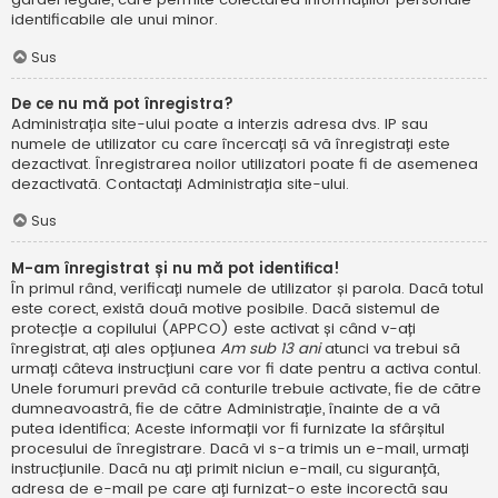
identificabile ale unui minor.
Sus
De ce nu mă pot înregistra?
Administrația site-ului poate a interzis adresa dvs. IP sau
numele de utilizator cu care încercați să vă înregistrați este
dezactivat. Înregistrarea noilor utilizatori poate fi de asemenea
dezactivată. Contactați Administrația site-ului.
Sus
M-am înregistrat și nu mă pot identifica!
În primul rând, verificați numele de utilizator și parola. Dacă totul
este corect, există două motive posibile. Dacă sistemul de
protecție a copilului (APPCO) este activat și când v-ați
înregistrat, ați ales opțiunea
Am sub 13 ani
atunci va trebui să
urmați câteva instrucțiuni care vor fi date pentru a activa contul.
Unele forumuri prevăd că conturile trebuie activate, fie de către
dumneavoastră, fie de către Administrație, înainte de a vă
putea identifica; Aceste informații vor fi furnizate la sfârșitul
procesului de înregistrare. Dacă vi s-a trimis un e-mail, urmați
instrucțiunile. Dacă nu ați primit niciun e-mail, cu siguranță,
adresa de e-mail pe care ați furnizat-o este incorectă sau