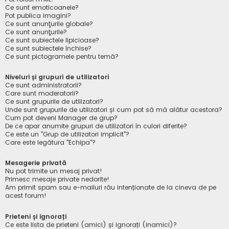
Ce sunt emoticoanele?
Pot publica imagini?
Ce sunt anunţurile globale?
Ce sunt anunţurile?
Ce sunt subiectele lipicioase?
Ce sunt subiectele închise?
Ce sunt pictogramele pentru temă?
Niveluri și grupuri de utilizatori
Ce sunt administratorii?
Care sunt moderatorii?
Ce sunt grupurile de utilizatori?
Unde sunt grupurile de utilizatori și cum pot să mă alătur acestora?
Cum pot deveni Manager de grup?
De ce apar anumite grupuri de utilizatori în culori diferite?
Ce este un "Grup de utilizatori implicit"?
Care este legătura "Echipa"?
Mesagerie privată
Nu pot trimite un mesaj privat!
Primesc mesaje private nedorite!
Am primit spam sau e-mailuri rău intenționate de la cineva de pe
acest forum!
Prieteni și ignorați
Ce este lista de prieteni (amici) și ignorați (inamici)?