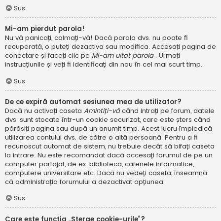
Sus
Mi-am pierdut parola!
Nu vă panicați, calmați-vă! Dacă parola dvs. nu poate fi
recuperată, o puteți dezactiva sau modifica. Accesați pagina de
conectare și faceți clic pe
Mi-am uitat parola
. Urmați
instrucțiunile și veți fi identificați din nou în cel mai scurt timp.
Sus
De ce expiră automat sesiunea mea de utilizator?
Dacă nu activați caseta
Amintiți-vă
când intrați pe forum, datele
dvs. sunt stocate într-un cookie securizat, care este șters când
părăsiți pagina sau după un anumit timp. Acest lucru împiedică
utilizarea contului dvs. de către o altă persoană. Pentru a fi
recunoscut automat de sistem, nu trebuie decât să bifați caseta
la intrare. Nu este recomandat dacă accesați forumul de pe un
computer partajat, de ex. bibliotecă, cafenele informatice,
computere universitare etc. Dacă nu vedeți caseta, înseamnă
că administrația forumului a dezactivat opțiunea.
Sus
Care este funcția „Șterge cookie-urile”?