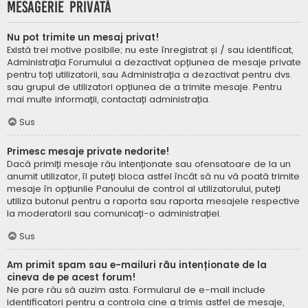
Mesagerie privată
Nu pot trimite un mesaj privat!
Există trei motive posibile; nu este înregistrat și / sau identificat,
Administrația Forumului a dezactivat opțiunea de mesaje private
pentru toți utilizatorii, sau Administrația a dezactivat pentru dvs.
sau grupul de utilizatori opțiunea de a trimite mesaje. Pentru
mai multe informații, contactați administrația.
Sus
Primesc mesaje private nedorite!
Dacă primiți mesaje rău intenționate sau ofensatoare de la un
anumit utilizator, îl puteți bloca astfel încât să nu vă poată trimite
mesaje în opțiunile Panoului de control al utilizatorului, puteți
utiliza butonul pentru a raporta sau raporta mesajele respective
la moderatorii sau comunicați-o administrației.
Sus
Am primit spam sau e-mailuri rău intenționate de la
cineva de pe acest forum!
Ne pare rău să auzim asta. Formularul de e-mail include
identificatori pentru a controla cine a trimis astfel de mesaje,