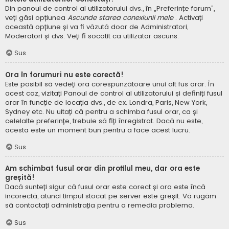
Din panoul de control al utilizatorului dvs., în „Preferințe forum”,
veți găsi opțiunea
Ascunde starea conexiunii mele
. Activați
această opțiune și va fi văzută doar de Administratori,
Moderatori și dvs. Veți fi socotit ca utilizator ascuns.
Sus
Ora în forumuri nu este corectă!
Este posibil să vedeți ora corespunzătoare unui alt fus orar. În
acest caz, vizitați Panoul de control al utilizatorului și definiți fusul
orar în funcție de locația dvs., de ex. Londra, Paris, New York,
Sydney etc. Nu uitați că pentru a schimba fusul orar, ca și
celelalte preferințe, trebuie să fiți înregistrat. Dacă nu este,
acesta este un moment bun pentru a face acest lucru.
Sus
Am schimbat fusul orar din profilul meu, dar ora este
greșită!
Dacă sunteți sigur că fusul orar este corect și ora este încă
incorectă, atunci timpul stocat pe server este greșit. Vă rugăm
să contactați administrația pentru a remedia problema.
Sus