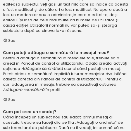
editează subiectul, veți găsi un text mic care să indice că acesta
a fost modificat și de câte ori a fost modificat. Nu apare dacă a
fost un moderator sau o administrație care a editat-o, deși
editorul își lasă de cele mai multe ori numele de utilizator și
cauza ediției. Utilizatorii normali nu vor putea să-și șteargă
subiectele după ce cineva le-a răspuns.
Sus
Cum puteți adăuga o semnătură la mesajul meu?
Pentru a adăuga o semnătură la mesajele tale, trebuie să o
creezi în Panoul de control al utilizatorului. Odată creată, activați
opțiunea
Adăugare semnătură
atunci când postați un mesaj.
Puteți atribui o semnătură implicită tuturor mesajelor dvs. bifând
caseta corectă din Panoul de control al utilizatorului. Pentru a
opri adăugarea în mesaje, trebuie să dezactivați opțiunea
Adăugare semnătură
în profil.
Sus
Cum pot crea un sondaj?
Când începeți un subiect nou sau editați primul mesaj al
acestuia, trebuie să faceți clic pe fila „Adăugați o anchetă” de
sub formularul de publicare; Dacă nu îl vedeți, înseamnă că nu