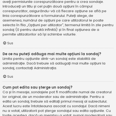
aveți permisiunile corespunzătoare pentru a crea sondaje.
Introduceți un titlu și cel puțin două opțiuni în câmpul
corespunzător, asigurându-vă că fiecare opțiune se află pe
linia corespunzătoare a formularului. Puteți alege, de
asemenea, numărul de opțiuni pe care utilizatorul le poate
selecta în fila „Opțiuni per utilizator”, termenul limită în zile pentru
sondaj (0 pentru durată infinită) și în final opțiunea de a
permite utilizatorilor să își schimbe voturile.
Sus
De ce nu puteți adăuga mai multe opțiuni la sondaj?
Limita pentru opțiunile dintr-un sondaj este stabilită de
administrație. Dacă trebuie să adăugați mai multe opțiuni la
sondaj, contactați Administrația.
Sus
Cum pot edita sau șterge un sondaj?
Ca și în mesaje, sondajele pot fi modificate numai de creatorul
lor original, de un moderator sau de administrație. Pentru a
edita un sondaj, trebuie să editați primul mesaj al subiectului;
Acest lucru este întotdeauna asociat cu sondajul. Dacă nimeni
nu a votat, utilizatorii pot șterge sondajul sau edita opțiunile. Cu
toate acestea, dacă un membru a votat, numai moderatorii sau