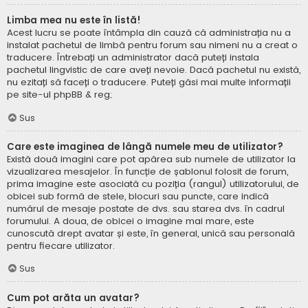
Limba mea nu este în listă!
Acest lucru se poate întâmpla din cauză că administrația nu a
instalat pachetul de limbă pentru forum sau nimeni nu a creat o
traducere. Întrebați un administrator dacă puteți instala
pachetul lingvistic de care aveți nevoie. Dacă pachetul nu există,
nu ezitați să faceți o traducere. Puteți găsi mai multe informații
pe site-ul
phpBB
& reg;
Sus
Care este imaginea de lângă numele meu de utilizator?
Există două imagini care pot apărea sub numele de utilizator la
vizualizarea mesajelor. În funcție de șablonul folosit de forum,
prima imagine este asociată cu poziția (rangul) utilizatorului, de
obicei sub formă de stele, blocuri sau puncte, care indică
numărul de mesaje postate de dvs. sau starea dvs. în cadrul
forumului. A doua, de obicei o imagine mai mare, este
cunoscută drept avatar și este, în general, unică sau personală
pentru fiecare utilizator.
Sus
Cum pot arăta un avatar?