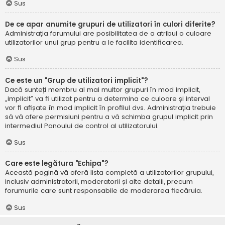
Sus
De ce apar anumite grupuri de utilizatori în culori diferite?
Administrația forumului are posibilitatea de a atribui o culoare
utilizatorilor unui grup pentru a le facilita identificarea.
Sus
Ce este un "Grup de utilizatori implicit"?
Dacă sunteți membru al mai multor grupuri în mod implicit,
„implicit” va fi utilizat pentru a determina ce culoare și interval
vor fi afișate în mod implicit în profilul dvs. Administrația trebuie
să vă ofere permisiuni pentru a vă schimba grupul implicit prin
intermediul Panoului de control al utilizatorului.
Sus
Care este legătura "Echipa"?
Această pagină vă oferă lista completă a utilizatorilor grupului,
inclusiv administratorii, moderatorii și alte detalii, precum
forumurile care sunt responsabile de moderarea fiecăruia.
Sus