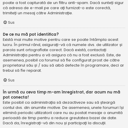
poate a fost capturată de un filtru anti-spam. Dacă sunteți sigur
că adresa de e-mail pe care ați furnizat-o este corectă,
trimiteți un mesaj către Administrație.
Sus
De ce nu mă pot identifica?
Există mai multe motive pentru care se poate întâmpla acest
lucru. În primul rând, asigurați-vă că numele dvs. de utilizator și
parola sunt ortografiate corect. Dacă există, contactați
Administrația pentru a vă asigura că nu a fost exclusă. Este, de
asemenea, posibil ca forumul să fie configurat prost de către
proprietarul său și / sau să aibă defecte în programare, deci ar
trebui să fie reparat.
Sus
În urmă cu ceva timp m-am înregistrat, dar acum nu mă
pot conecta!
Este posibil ca administrația să dezactiveze sau să șteargă
contul dvs. din anumite motive. De asemenea, unele forumuri își
elimină periodic utilizatorii care nu au postat mesaje o anumită
perioadă de timp pentru a reduce greutatea bazei de date.
Dacă da, înregistrați-vă din nou și participați la discuții.