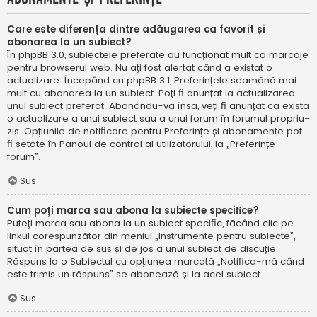
Care este diferența dintre adăugarea ca favorit și
abonarea la un subiect?
În phpBB 3.0, subiectele preferate au funcționat mult ca marcaje
pentru browserul web. Nu ați fost alertat când a existat o
actualizare. Începând cu phpBB 3.1, Preferințele seamănă mai
mult cu abonarea la un subiect. Poți fi anunțat la actualizarea
unui subiect preferat. Abonându-vă însă, veți fi anunțat că există
o actualizare a unui subiect sau a unui forum în forumul propriu-
zis. Opțiunile de notificare pentru Preferințe și abonamente pot
fi setate în Panoul de control al utilizatorului, la „Preferințe
forum”.
Sus
Cum poți marca sau abona la subiecte specifice?
Puteți marca sau abona la un subiect specific, făcând clic pe
linkul corespunzător din meniul „Instrumente pentru subiecte”,
situat în partea de sus și de jos a unui subiect de discuție.
Răspuns la o Subiectul cu opțiunea marcată „Notifica-mă când
este trimis un răspuns” se abonează și la acel subiect.
Sus