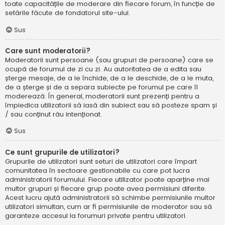
toate capacitățile de moderare din fiecare forum, în funcție de
setările făcute de fondatorul site-ului.
Sus
Care sunt moderatorii?
Moderatorii sunt persoane (sau grupuri de persoane) care se
ocupă de forumul de zi cu zi. Au autoritatea de a edita sau
șterge mesaje, de a le închide, de a le deschide, de a le muta,
de a șterge și de a separa subiecte pe forumul pe care îl
moderează. În general, moderatorii sunt prezenți pentru a
împiedica utilizatorii să iasă din subiect sau să posteze spam și
/ sau conținut rău intenționat.
Sus
Ce sunt grupurile de utilizatori?
Grupurile de utilizatori sunt seturi de utilizatori care împart
comunitatea în sectoare gestionabile cu care pot lucra
administratorii forumului. Fiecare utilizator poate aparține mai
multor grupuri și fiecare grup poate avea permisiuni diferite.
Acest lucru ajută administratorii să schimbe permisiunile multor
utilizatori simultan, cum ar fi permisiunile de moderator sau să
garanteze accesul la forumuri private pentru utilizatori.