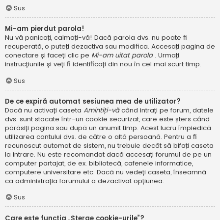
Sus
Mi-am pierdut parola!
Nu vă panicați, calmați-vă! Dacă parola dvs. nu poate fi
recuperată, o puteți dezactiva sau modifica. Accesați pagina de
conectare și faceți clic pe
Mi-am uitat parola
. Urmați
instrucțiunile și veți fi identificați din nou în cel mai scurt timp.
Sus
De ce expiră automat sesiunea mea de utilizator?
Dacă nu activați caseta
Amintiți-vă
când intrați pe forum, datele
dvs. sunt stocate într-un cookie securizat, care este șters când
părăsiți pagina sau după un anumit timp. Acest lucru împiedică
utilizarea contului dvs. de către o altă persoană. Pentru a fi
recunoscut automat de sistem, nu trebuie decât să bifați caseta
la intrare. Nu este recomandat dacă accesați forumul de pe un
computer partajat, de ex. bibliotecă, cafenele informatice,
computere universitare etc. Dacă nu vedeți caseta, înseamnă
că administrația forumului a dezactivat opțiunea.
Sus
Care este funcția „Șterge cookie-urile”?