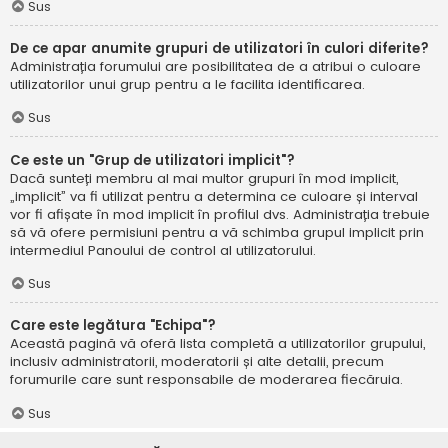
Sus
De ce apar anumite grupuri de utilizatori în culori diferite?
Administrația forumului are posibilitatea de a atribui o culoare
utilizatorilor unui grup pentru a le facilita identificarea.
Sus
Ce este un "Grup de utilizatori implicit"?
Dacă sunteți membru al mai multor grupuri în mod implicit,
„implicit” va fi utilizat pentru a determina ce culoare și interval
vor fi afișate în mod implicit în profilul dvs. Administrația trebuie
să vă ofere permisiuni pentru a vă schimba grupul implicit prin
intermediul Panoului de control al utilizatorului.
Sus
Care este legătura "Echipa"?
Această pagină vă oferă lista completă a utilizatorilor grupului,
inclusiv administratorii, moderatorii și alte detalii, precum
forumurile care sunt responsabile de moderarea fiecăruia.
Sus