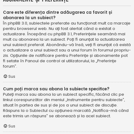
Care este diferența dintre adăugarea ca favorit și
abonarea la un subiect?
În phpBB 3.0, subiectele preferate au funcționat mult ca marcaje
pentru browserul web. Nu ați fost alertat când a existat o
actualizare. Începând cu phpBB 3.1, Preferințele seamănă mai
mult cu abonarea la un subiect. Poți fi anunțat la actualizarea
unui subiect preferat. Abonându-vă însă, veți fi anunțat că există
o actualizare a unui subiect sau a unui forum în forumul propriu-
zis. Opțiunile de notificare pentru Preferințe și abonamente pot
fi setate în Panoul de control al utilizatorului, la „Preferințe
forum”.
Sus
Cum poți marca sau abona la subiecte specifice?
Puteți marca sau abona la un subiect specific, făcând clic pe
linkul corespunzător din meniul „Instrumente pentru subiecte”,
situat în partea de sus și de jos a unui subiect de discuție.
Răspuns la o Subiectul cu opțiunea marcată „Notifica-mă când
este trimis un răspuns” se abonează și la acel subiect.
Sus