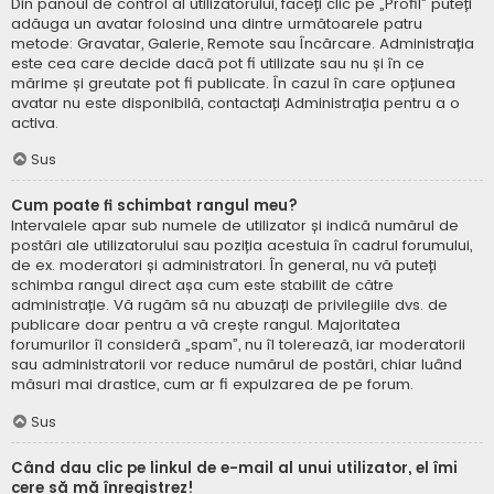
Din panoul de control al utilizatorului, faceți clic pe „Profil” puteți
adăuga un avatar folosind una dintre următoarele patru
metode: Gravatar, Galerie, Remote sau Încărcare. Administrația
este cea care decide dacă pot fi utilizate sau nu și în ce
mărime și greutate pot fi publicate. În cazul în care opțiunea
avatar nu este disponibilă, contactați Administrația pentru a o
activa.
Sus
Cum poate fi schimbat rangul meu?
Intervalele apar sub numele de utilizator și indică numărul de
postări ale utilizatorului sau poziția acestuia în cadrul forumului,
de ex. moderatori și administratori. În general, nu vă puteți
schimba rangul direct așa cum este stabilit de către
administrație. Vă rugăm să nu abuzați de privilegiile dvs. de
publicare doar pentru a vă crește rangul. Majoritatea
forumurilor îl consideră „spam”, nu îl tolerează, iar moderatorii
sau administratorii vor reduce numărul de postări, chiar luând
măsuri mai drastice, cum ar fi expulzarea de pe forum.
Sus
Când dau clic pe linkul de e-mail al unui utilizator, el îmi
cere să mă înregistrez!