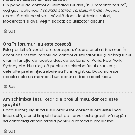
Din panoul de control al utilizatorului dvs., în „Preferințe forum”,
veți găsi opțiunea
Ascunde starea conexiunii mele
. Activați
această opțiune și va fi văzută doar de Administratori,
Moderatori și dvs. Veți fi socotit ca utilizator ascuns.
Sus
Ora în forumuri nu este corectă!
Este posibil să vedeți ora corespunzătoare unui alt fus orar. În
acest caz, vizitați Panoul de control al utilizatorului și definiți fusul
orar în funcție de locația dvs., de ex. Londra, Paris, New York,
Sydney etc. Nu uitați că pentru a schimba fusul orar, ca și
celelalte preferințe, trebuie să fiți înregistrat. Dacă nu este,
acesta este un moment bun pentru a face acest lucru.
Sus
Am schimbat fusul orar din profilul meu, dar ora este
greșită!
Dacă sunteți sigur că fusul orar este corect și ora este încă
incorectă, atunci timpul stocat pe server este greșit. Vă rugăm
să contactați administrația pentru a remedia problema.
Sus