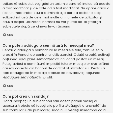
editează subiectul, veți găsi un text mic care să indice că acesta
a fost modificat și de câte ori a fost modificat. Nu apare dacă a
fost un moderator sau o administrație care a editat-o, deși
editorul își lasă de cele mai multe ori numele de utilizator și
cauza ediției. Utilizatorii normali nu vor putea să-și șteargă
subiectele după ce cineva le-a răspuns.
Sus
Cum puteți adăuga o semnătură la mesajul meu?
Pentru a adăuga o semnătură la mesajele tale, trebuie să o
creezi în Panoul de control al utilizatorului. Odată creată, activați
opțiunea
Adăugare semnătură
atunci când postați un mesaj.
Puteți atribui o semnătură implicită tuturor mesajelor dvs. bifând
caseta corectă din Panoul de control al utilizatorului. Pentru a
opri adăugarea în mesaje, trebuie să dezactivați opțiunea
Adăugare semnătură
în profil.
Sus
Cum pot crea un sondaj?
Când începeți un subiect nou sau editați primul mesaj al
acestuia, trebuie să faceți clic pe fila „Adăugați o anchetă” de
sub formularul de publicare; Dacă nu îl vedeți, înseamnă că nu