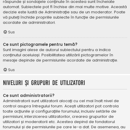
răspunde și sondajele conținute în acestea sunt încheiate
automat. Subiectele pot fi închise din mai multe motive. Această
decizie este luată de Administrație sau de un moderator. Poate
vă puteți închide propriile subiecte în funcție de permisiunile
acordate de administratori.
Sus
Ce sunt pictogramele pentru temă?
Sunt imagini alese de autorul subiectului pentru a indica
conținutul aceluiași. Posibilitatea utilizării pictogramelor în
mesaje depinde de permisiunile acordate de administrație.
Sus
Niveluri și grupuri de utilizatori
Ce sunt administratorii?
Administratorii sunt utilizatorii alocați cu cel mai înalt nivel de
control asupra întregului forum. Acești utilizatori pot controla
toate acțiunile și configurațiile forumului, inclusiv setările de
permisiuni, interzicerea utilizatorilor, crearea grupurilor de
utilizatori și moderatorii etc. Acestea depind de fondatorul
forumului și de permisiunile pe care le-a dat. De asemenea, au