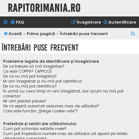
Rapitorimania.ro
FAQ
Înregistrare
Autentificare
C
Acasă
Prima pagină
Întrebări puse frecvent
ă
Întrebări puse frecvent
u
t
Probleme legate de identificare și înregistrare
a
De ce trebuie să mă înregistrez?
Ce este COPPA? (APPCO)
r
De ce nu mă pot înregistra?
M-am înregistrat și nu mă pot identifica!
e
De ce nu mă pot identifica?
În urmă cu ceva timp m-am înregistrat, dar acum nu mă pot
conecta!
Mi-am pierdut parola!
De ce expiră automat sesiunea mea de utilizator?
Care este funcția „Șterge cookie-urile”?
Preferințe și setări ale utilizatorului
Cum pot schimba setările mele?
Cum pot împiedica numele meu de utilizator să apară pe listele
utilizatorilor conectați?