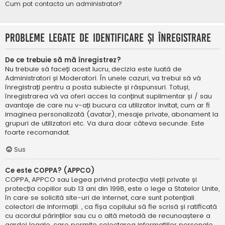
Cum pot contacta un administrator?
Probleme legate de identificare și înregistrare
De ce trebuie să mă înregistrez?
Nu trebuie să faceți acest lucru, decizia este luată de
Administratori și Moderatori. În unele cazuri, va trebui să vă
înregistrați pentru a posta subiecte și răspunsuri. Totuși,
înregistrarea vă va oferi acces la conținut suplimentar și / sau
avantaje de care nu v-ați bucura ca utilizator invitat, cum ar fi
imaginea personalizată (avatar), mesaje private, abonament la
grupuri de utilizatori etc. Va dura doar câteva secunde. Este
foarte recomandat.
Sus
Ce este COPPA? (APPCO)
COPPA, APPCO sau Legea privind protecția vieții private și
protecția copiilor sub 13 ani din 1998, este o lege a Statelor Unite,
în care se solicită site-uri de internet, care sunt potențiali
colectori de informații. , ca fișa copilului să fie scrisă și ratificată
cu acordul părinților sau cu o altă metodă de recunoaștere a
gardei legale, care permite colectarea informațiilor personale