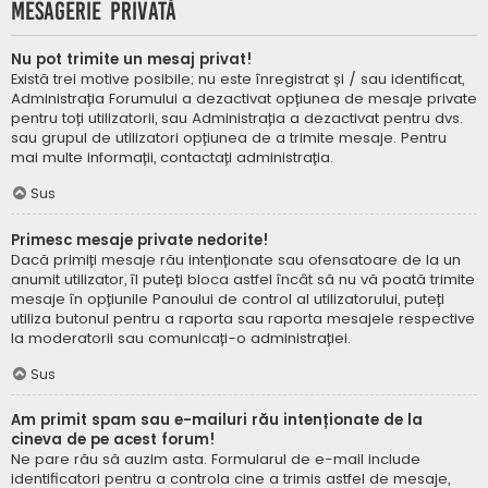
Mesagerie privată
Nu pot trimite un mesaj privat!
Există trei motive posibile; nu este înregistrat și / sau identificat,
Administrația Forumului a dezactivat opțiunea de mesaje private
pentru toți utilizatorii, sau Administrația a dezactivat pentru dvs.
sau grupul de utilizatori opțiunea de a trimite mesaje. Pentru
mai multe informații, contactați administrația.
Sus
Primesc mesaje private nedorite!
Dacă primiți mesaje rău intenționate sau ofensatoare de la un
anumit utilizator, îl puteți bloca astfel încât să nu vă poată trimite
mesaje în opțiunile Panoului de control al utilizatorului, puteți
utiliza butonul pentru a raporta sau raporta mesajele respective
la moderatorii sau comunicați-o administrației.
Sus
Am primit spam sau e-mailuri rău intenționate de la
cineva de pe acest forum!
Ne pare rău să auzim asta. Formularul de e-mail include
identificatori pentru a controla cine a trimis astfel de mesaje,