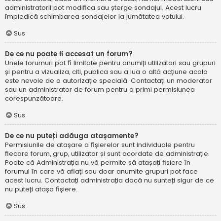
administratorii pot modifica sau șterge sondajul. Acest lucru
împiedică schimbarea sondajelor la jumătatea votului.
Sus
De ce nu poate fi accesat un forum?
Unele forumuri pot fi limitate pentru anumiți utilizatori sau grupuri
și pentru a vizualiza, citi, publica sau a lua o altă acțiune acolo
este nevoie de o autorizație specială. Contactați un moderator
sau un administrator de forum pentru a primi permisiunea
corespunzătoare.
Sus
De ce nu puteți adăuga atașamente?
Permisiunile de atașare a fișierelor sunt individuale pentru
fiecare forum, grup, utilizator și sunt acordate de administrație.
Poate că Administrația nu vă permite să atașați fișiere în
forumul în care vă aflați sau doar anumite grupuri pot face
acest lucru. Contactați administrația dacă nu sunteți sigur de ce
nu puteți atașa fișiere.
Sus