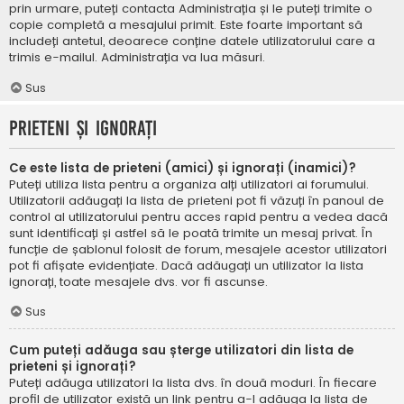
prin urmare, puteți contacta Administrația și le puteți trimite o
copie completă a mesajului primit. Este foarte important să
includeți antetul, deoarece conține datele utilizatorului care a
trimis e-mailul. Administrația va lua măsuri.
Sus
Prieteni și ignorați
Ce este lista de prieteni (amici) și ignorați (inamici)?
Puteți utiliza lista pentru a organiza alți utilizatori ai forumului.
Utilizatorii adăugați la lista de prieteni pot fi văzuți în panoul de
control al utilizatorului pentru acces rapid pentru a vedea dacă
sunt identificați și astfel să le poată trimite un mesaj privat. În
funcție de șablonul folosit de forum, mesajele acestor utilizatori
pot fi afișate evidențiate. Dacă adăugați un utilizator la lista
ignorați, toate mesajele dvs. vor fi ascunse.
Sus
Cum puteți adăuga sau șterge utilizatori din lista de
prieteni și ignorați?
Puteți adăuga utilizatori la lista dvs. în două moduri. În fiecare
profil de utilizator există un link pentru a-l adăuga la lista de