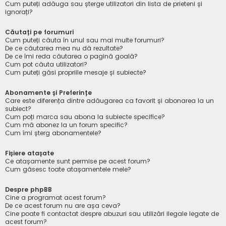
Cum puteți adăuga sau șterge utilizatori din lista de prieteni și
ignorați?
Căutați pe forumuri
Cum puteți căuta în unul sau mai multe forumuri?
De ce căutarea mea nu dă rezultate?
De ce îmi reda căutarea o pagină goală?
Cum pot căuta utilizatori?
Cum puteți găsi propriile mesaje și subiecte?
Abonamente și Preferințe
Care este diferența dintre adăugarea ca favorit și abonarea la un
subiect?
Cum poți marca sau abona la subiecte specifice?
Cum mă abonez la un forum specific?
Cum îmi șterg abonamentele?
Fișiere atașate
Ce atașamente sunt permise pe acest forum?
Cum găsesc toate atașamentele mele?
Despre phpBB
Cine a programat acest forum?
De ce acest forum nu are așa ceva?
Cine poate fi contactat despre abuzuri sau utilizări ilegale legate de
acest forum?