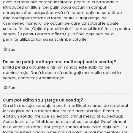
aveți permisiunile corespunzătoare pentru a crea sondaje.
Introduceți un titlu și cel puțin două opțiuni în câmpul
corespunzător, asigurându-vă că fiecare opțiune se află pe
linia corespunzătoare a formularului. Puteți alege, de
asemenea, numărul de opțiuni pe care utilizatorul le poate
selecta în fila „Opțiuni per utilizator”, termenul limită în zile pentru
sondaj (0 pentru durată infinită) și în final opțiunea de a
permite utilizatorilor să își schimbe voturile.
Sus
De ce nu puteți adăuga mai multe opțiuni la sondaj?
Limita pentru opțiunile dintr-un sondaj este stabilită de
administrație. Dacă trebuie să adăugați mai multe opțiuni la
sondaj, contactați Administrația.
Sus
Cum pot edita sau șterge un sondaj?
Ca și în mesaje, sondajele pot fi modificate numai de creatorul
lor original, de un moderator sau de administrație. Pentru a
edita un sondaj, trebuie să editați primul mesaj al subiectului;
Acest lucru este întotdeauna asociat cu sondajul. Dacă nimeni
nu a votat, utilizatorii pot șterge sondajul sau edita opțiunile. Cu
toate acestea, dacă un membru a votat, numai moderatorii sau