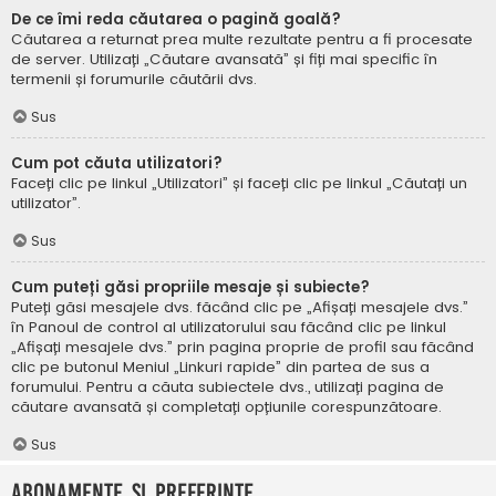
De ce îmi reda căutarea o pagină goală?
Căutarea a returnat prea multe rezultate pentru a fi procesate
de server. Utilizați „Căutare avansată” și fiți mai specific în
termenii și forumurile căutării dvs.
Sus
Cum pot căuta utilizatori?
Faceți clic pe linkul „Utilizatori” și faceți clic pe linkul „Căutați un
utilizator”.
Sus
Cum puteți găsi propriile mesaje și subiecte?
Puteți găsi mesajele dvs. făcând clic pe „Afișați mesajele dvs.”
în Panoul de control al utilizatorului sau făcând clic pe linkul
„Afișați mesajele dvs.” prin pagina proprie de profil sau făcând
clic pe butonul Meniul „Linkuri rapide” din partea de sus a
forumului. Pentru a căuta subiectele dvs., utilizați pagina de
căutare avansată și completați opțiunile corespunzătoare.
Sus
Abonamente și Preferințe