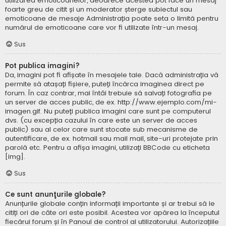
utilizarea emoticoanelor, deoarece acestea pot face un mesaj
foarte greu de citit și un moderator șterge subiectul sau
emoticoane de mesaje Administrația poate seta o limită pentru
numărul de emoticoane care vor fi utilizate într-un mesaj.
Sus
Pot publica imagini?
Da, imagini pot fi afișate în mesajele tale. Dacă administrația vă
permite să atașați fișiere, puteți încărca imaginea direct pe
forum. În caz contrar, mai întâi trebuie să salvați fotografia pe
un server de acces public, de ex. http://www.ejemplo.com/mi-
imagen.gif. Nu puteți publica imagini care sunt pe computerul
dvs. (cu excepția cazului în care este un server de acces
public) sau al celor care sunt stocate sub mecanisme de
autentificare, de ex. hotmail sau mail mail, site-uri protejate prin
parolă etc. Pentru a afișa imagini, utilizați BBCode cu eticheta
[img].
Sus
Ce sunt anunţurile globale?
Anunțurile globale conțin informații importante și ar trebui să le
citiți ori de câte ori este posibil. Acestea vor apărea la începutul
fiecărui forum și în Panoul de control al utilizatorului. Autorizațiile