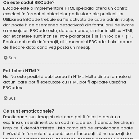
Ce este codul BBCode?
BBcode este o implementare HTML specială, oferă un control
excelent în format al obiectelor particulare ale publicațiilor.
Utilizarea BBCode trebuie să fie activată de către administrație,
dar poate fi de asemenea dezactivată din formularul de livrare
a mesajelor. BBCode este, de asemenea, similar în stil cu HTML,
dar etichetele sunt închise între paranteze [ și ] în loc de < şi >.
Pentru mai multe informații, citiți manualul BBCode. Linkul apare
de fiecare dată când veți posta un mesaj.
Sus
Pot folosi HTML?
Nu. Nu este posibilă publicarea în HTML. Multe dintre formate și
acțiuni care pot fi executate cu HTML pot fi aplicate utilizând
BBCodes.
Sus
Ce sunt emoticoanele?
Emoticoane sunt imagini mici care pot fi folosite pentru a
exprima un sentiment cu un cod mic, de ex. :) denotă fericire, în
timp ce :( denotă tristețe. Lista completă de emoticoane poate
fi văzută în formularul de publicare. Încercați să nu abuzați de