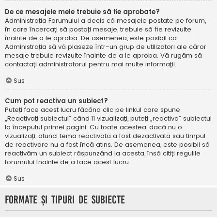
De ce mesajele mele trebuie să fie aprobate?
Administrația Forumului a decis că mesajele postate pe forum,
în care încercați să postați mesaje, trebuie să fie revizuite
înainte de a le aproba. De asemenea, este posibil ca
Administrația să vă plaseze într-un grup de utilizatori ale căror
mesaje trebuie revizuite înainte de a le aproba. Vă rugăm să
contactați administratorul pentru mai multe informații.
Sus
Cum pot reactiva un subiect?
Puteți face acest lucru făcând clic pe linkul care spune
„Reactivați subiectul” când îl vizualizați, puteți „reactiva” subiectul
la începutul primei pagini. Cu toate acestea, dacă nu o
vizualizați, atunci tema reactivată a fost dezactivată sau timpul
de reactivare nu a fost încă atins. De asemenea, este posibil să
reactivăm un subiect răspunzând la acesta, însă citiți regulile
forumului înainte de a face acest lucru.
Sus
Formate și tipuri de subiecte