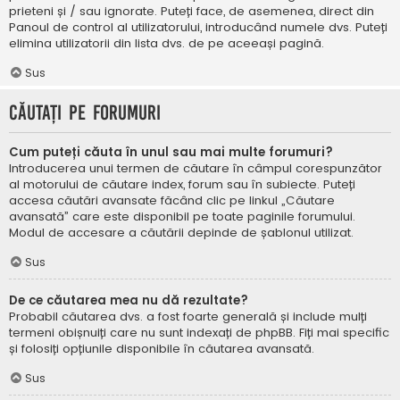
prieteni și / sau ignorate. Puteți face, de asemenea, direct din
Panoul de control al utilizatorului, introducând numele dvs. Puteți
elimina utilizatorii din lista dvs. de pe aceeași pagină.
Sus
Căutați pe forumuri
Cum puteți căuta în unul sau mai multe forumuri?
Introducerea unui termen de căutare în câmpul corespunzător
al motorului de căutare index, forum sau în subiecte. Puteți
accesa căutări avansate făcând clic pe linkul „Căutare
avansată” care este disponibil pe toate paginile forumului.
Modul de accesare a căutării depinde de șablonul utilizat.
Sus
De ce căutarea mea nu dă rezultate?
Probabil căutarea dvs. a fost foarte generală și include mulți
termeni obișnuiți care nu sunt indexați de phpBB. Fiți mai specific
și folosiți opțiunile disponibile în căutarea avansată.
Sus