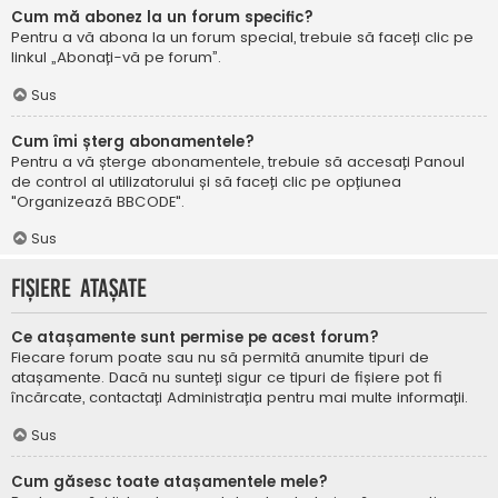
Cum mă abonez la un forum specific?
Pentru a vă abona la un forum special, trebuie să faceți clic pe
linkul „Abonați-vă pe forum”.
Sus
Cum îmi șterg abonamentele?
Pentru a vă șterge abonamentele, trebuie să accesați Panoul
de control al utilizatorului și să faceți clic pe opțiunea
"Organizează BBCODE".
Sus
Fișiere atașate
Ce atașamente sunt permise pe acest forum?
Fiecare forum poate sau nu să permită anumite tipuri de
atașamente. Dacă nu sunteți sigur ce tipuri de fișiere pot fi
încărcate, contactați Administrația pentru mai multe informații.
Sus
Cum găsesc toate atașamentele mele?