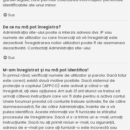
identificabile ale unui minor.
Sus
De ce nu mă pot înregistra?
Administrația site-ului poate a interzis adresa dvs. IP sau
numele de utilizator cu care încercați să vă înregistrați este
dezactivat. Înregistrarea noilor utilizatori poate fi de asemenea
dezactivată. Contactați Administrația site-ului.
Sus
M-am înregistrat și nu mă pot identifica!
În primul rând, verificați numele de utilizator și parola. Dacă totul
este corect, există două motive posibile. Dacă sistemul de
protecție a copilului (APPCO) este activat și când v-ați
înregistrat, ați ales opțiunea
Am sub 13 ani
atunci va trebui să
urmați câteva instrucțiuni care vor fi date pentru a activa contul.
Unele forumuri prevăd că conturile trebuie activate, fie de către
dumneavoastră, fie de către Administrație, înainte de a vă
putea identifica; Aceste informații vor fi furnizate la sfârșitul
procesului de înregistrare. Dacă vi s-a trimis un e-mail, urmați
instrucțiunile. Dacă nu ați primit niciun e-mail, cu siguranță,
adresa de e-mail pe care ați furnizat-o este incorectă sau