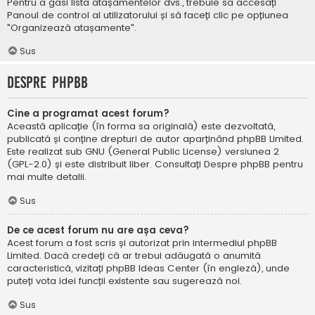
Pentru a găsi lista atașamentelor dvs., trebuie să accesați
Panoul de control al utilizatorului și să faceți clic pe opțiunea
"Organizează atașamente".
Sus
Despre phpBB
Cine a programat acest forum?
Această aplicație (în forma sa originală) este dezvoltată,
publicată și conține drepturi de autor aparținând
phpBB Limited
.
Este realizat sub GNU (General Public License) versiunea 2
(GPL-2.0) și este distribuit liber. Consultați
Despre phpBB
pentru
mai multe detalii.
Sus
De ce acest forum nu are așa ceva?
Acest forum a fost scris și autorizat prin intermediul phpBB
Limited. Dacă credeți că ar trebui adăugată o anumită
caracteristică, vizitați
phpBB Ideas Center
(în engleză), unde
puteți vota idei funcții existente sau sugerează noi.
Sus