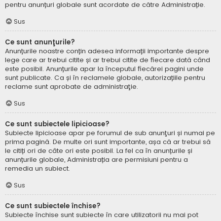
pentru anunțuri globale sunt acordate de către Administrație.
Sus
Ce sunt anunţurile?
Anunțurile noastre conțin adesea informații importante despre
lege care ar trebui citite și ar trebui citite de fiecare dată când
este posibil. Anunțurile apar la începutul fiecărei pagini unde
sunt publicate. Ca și în reclamele globale, autorizațiile pentru
reclame sunt aprobate de administraţie.
Sus
Ce sunt subiectele lipicioase?
Subiecte lipicioase apar pe forumul de sub anunţuri și numai pe
prima pagină. De multe ori sunt importante, așa că ar trebui să
le citiți ori de câte ori este posibil. La fel ca în anunțurile și
anunțurile globale, Administrația are permisiuni pentru a
remedia un subiect.
Sus
Ce sunt subiectele închise?
Subiecte închise sunt subiecte în care utilizatorii nu mai pot