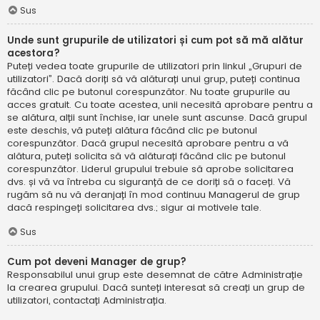
Sus
Unde sunt grupurile de utilizatori și cum pot să mă alătur
acestora?
Puteți vedea toate grupurile de utilizatori prin linkul „Grupuri de
utilizatori”. Dacă doriți să vă alăturați unui grup, puteți continua
făcând clic pe butonul corespunzător. Nu toate grupurile au
acces gratuit. Cu toate acestea, unii necesită aprobare pentru a
se alătura, alții sunt închise, iar unele sunt ascunse. Dacă grupul
este deschis, vă puteți alătura făcând clic pe butonul
corespunzător. Dacă grupul necesită aprobare pentru a vă
alătura, puteți solicita să vă alăturați făcând clic pe butonul
corespunzător. Liderul grupului trebuie să aprobe solicitarea
dvs. și vă va întreba cu siguranță de ce doriți să o faceți. Vă
rugăm să nu vă deranjați în mod continuu Managerul de grup
dacă respingeți solicitarea dvs.; sigur ai motivele tale.
Sus
Cum pot deveni Manager de grup?
Responsabilul unui grup este desemnat de către Administrație
la crearea grupului. Dacă sunteți interesat să creați un grup de
utilizatori, contactați Administrația.