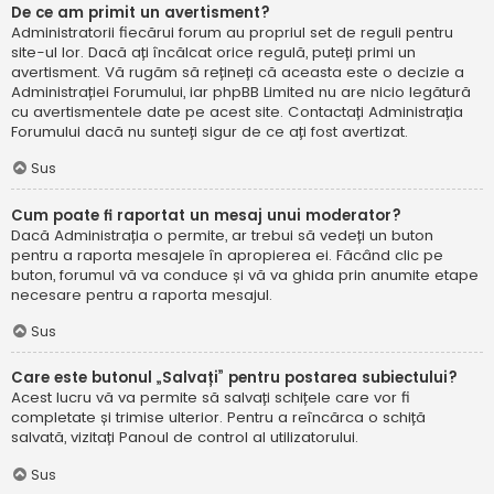
De ce am primit un avertisment?
Administratorii fiecărui forum au propriul set de reguli pentru
site-ul lor. Dacă ați încălcat orice regulă, puteți primi un
avertisment. Vă rugăm să rețineți că aceasta este o decizie a
Administrației Forumului, iar phpBB Limited nu are nicio legătură
cu avertismentele date pe acest site. Contactați Administrația
Forumului dacă nu sunteți sigur de ce ați fost avertizat.
Sus
Cum poate fi raportat un mesaj unui moderator?
Dacă Administrația o permite, ar trebui să vedeți un buton
pentru a raporta mesajele în apropierea ei. Făcând clic pe
buton, forumul vă va conduce și vă va ghida prin anumite etape
necesare pentru a raporta mesajul.
Sus
Care este butonul „Salvați” pentru postarea subiectului?
Acest lucru vă va permite să salvați schițele care vor fi
completate și trimise ulterior. Pentru a reîncărca o schiță
salvată, vizitați Panoul de control al utilizatorului.
Sus