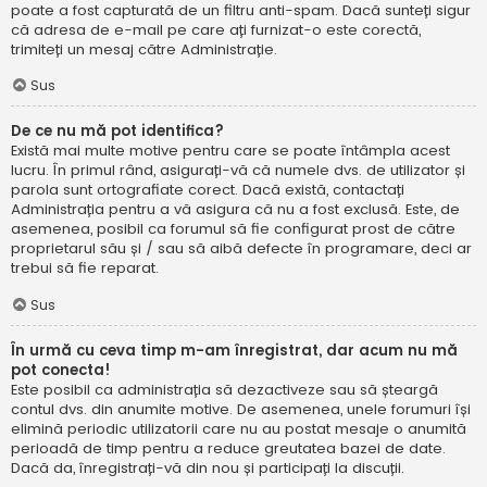
poate a fost capturată de un filtru anti-spam. Dacă sunteți sigur
că adresa de e-mail pe care ați furnizat-o este corectă,
trimiteți un mesaj către Administrație.
Sus
De ce nu mă pot identifica?
Există mai multe motive pentru care se poate întâmpla acest
lucru. În primul rând, asigurați-vă că numele dvs. de utilizator și
parola sunt ortografiate corect. Dacă există, contactați
Administrația pentru a vă asigura că nu a fost exclusă. Este, de
asemenea, posibil ca forumul să fie configurat prost de către
proprietarul său și / sau să aibă defecte în programare, deci ar
trebui să fie reparat.
Sus
În urmă cu ceva timp m-am înregistrat, dar acum nu mă
pot conecta!
Este posibil ca administrația să dezactiveze sau să șteargă
contul dvs. din anumite motive. De asemenea, unele forumuri își
elimină periodic utilizatorii care nu au postat mesaje o anumită
perioadă de timp pentru a reduce greutatea bazei de date.
Dacă da, înregistrați-vă din nou și participați la discuții.