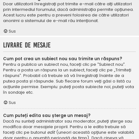
Doar utilizatorii înregistrați pot trimite e-mail către alți utilizatori
prin intermediul forumului, dacă administrația permite opțiunea.
Acest lucru este pentru a preveni folosirea de către utilizatori
anonimi a sistemului de e-mail rău intenționat.
Sus
Livrare de mesaje
Cum pot crea un subiect nou sau trimite un răspuns?
Pentru a publica un subiect nou, faceți clic pe "Subiect nou".
Pentru a posta un răspuns la un subiect, faceți clic pe „Trimiteți
răspuns”. Probabil că trebuie să vă înregistrați înainte de a
putea posta și răspunde. Sub fiecare forum veți găsi o listă cu
acțiunile permise. Exemplu: puteți posta subiecte noi, puteți vota
în sondaje etc.
Sus
Cum puteți edita sau șterge un mesaj?
Dacă nu sunteți administrator sau moderator, puteți șterge sau
modifica doar mesajele proprii. Pentru a le edita trebuie să
faceți clic pe butonul
edit
(uneori această opțiune este valabilă
doar pentru o anumită perioadă de timp). Dacă cineva vă