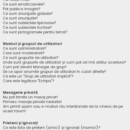
Ce sunt emoticoanele?
Pot publica imagini?
Ce sunt anunţurile globale?
Ce sunt anunţurile?
Ce sunt subiectele lipicioase?
Ce sunt subiectele închise?
Ce sunt pictogramele pentru temă?
Niveluri și grupuri de utilizatori
Ce sunt administratorii?
Care sunt moderatorii?
Ce sunt grupurile de utilizatori?
Unde sunt grupurile de utilizatori și cum pot să mă alătur acestora?
Cum pot deveni Manager de grup?
De ce apar anumite grupuri de utilizatori în culori diferite?
Ce este un "Grup de utilizatori implicit"?
Care este legătura "Echipa"?
Mesagerie privată
Nu pot trimite un mesaj privat!
Primesc mesaje private nedorite!
Am primit spam sau e-mailuri rău intenționate de la cineva de pe
acest forum!
Prieteni și ignorați
Ce este lista de prieteni (amici) și ignorați (inamici)?