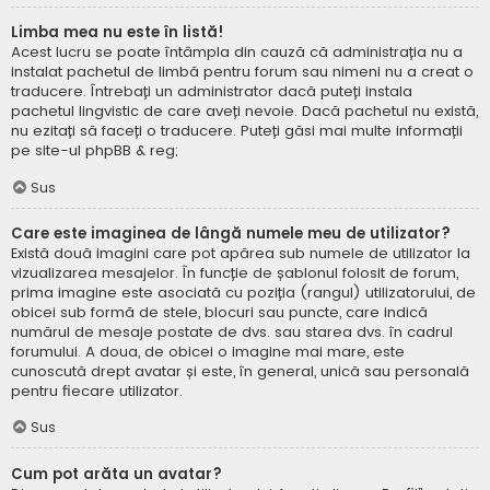
Limba mea nu este în listă!
Acest lucru se poate întâmpla din cauză că administrația nu a
instalat pachetul de limbă pentru forum sau nimeni nu a creat o
traducere. Întrebați un administrator dacă puteți instala
pachetul lingvistic de care aveți nevoie. Dacă pachetul nu există,
nu ezitați să faceți o traducere. Puteți găsi mai multe informații
pe site-ul
phpBB
& reg;
Sus
Care este imaginea de lângă numele meu de utilizator?
Există două imagini care pot apărea sub numele de utilizator la
vizualizarea mesajelor. În funcție de șablonul folosit de forum,
prima imagine este asociată cu poziția (rangul) utilizatorului, de
obicei sub formă de stele, blocuri sau puncte, care indică
numărul de mesaje postate de dvs. sau starea dvs. în cadrul
forumului. A doua, de obicei o imagine mai mare, este
cunoscută drept avatar și este, în general, unică sau personală
pentru fiecare utilizator.
Sus
Cum pot arăta un avatar?