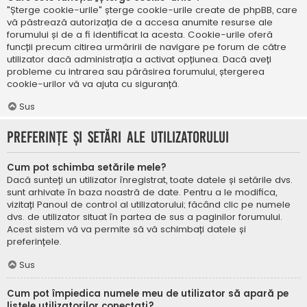
"Șterge cookie-urile" șterge cookie-urile create de phpBB, care
vă păstrează autorizația de a accesa anumite resurse ale
forumului și de a fi identificat la acesta. Cookie-urile oferă
funcții precum citirea urmăririi de navigare pe forum de către
utilizator dacă administrația a activat opțiunea. Dacă aveți
probleme cu intrarea sau părăsirea forumului, ștergerea
cookie-urilor vă va ajuta cu siguranță.
Sus
Preferințe și setări ale utilizatorului
Cum pot schimba setările mele?
Dacă sunteți un utilizator înregistrat, toate datele și setările dvs.
sunt arhivate în baza noastră de date. Pentru a le modifica,
vizitați Panoul de control al utilizatorului; făcând clic pe numele
dvs. de utilizator situat în partea de sus a paginilor forumului.
Acest sistem vă va permite să vă schimbați datele și
preferințele.
Sus
Cum pot împiedica numele meu de utilizator să apară pe
listele utilizatorilor conectați?