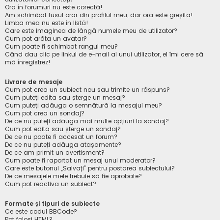
Ora în forumuri nu este corectă!
Am schimbat fusul orar din profilul meu, dar ora este greșită!
Limba mea nu este în listă!
Care este imaginea de lângă numele meu de utilizator?
Cum pot arăta un avatar?
Cum poate fi schimbat rangul meu?
Când dau clic pe linkul de e-mail al unui utilizator, el îmi cere să
mă înregistrez!
Livrare de mesaje
Cum pot crea un subiect nou sau trimite un răspuns?
Cum puteți edita sau șterge un mesaj?
Cum puteți adăuga o semnătură la mesajul meu?
Cum pot crea un sondaj?
De ce nu puteți adăuga mai multe opțiuni la sondaj?
Cum pot edita sau șterge un sondaj?
De ce nu poate fi accesat un forum?
De ce nu puteți adăuga atașamente?
De ce am primit un avertisment?
Cum poate fi raportat un mesaj unui moderator?
Care este butonul „Salvați” pentru postarea subiectului?
De ce mesajele mele trebuie să fie aprobate?
Cum pot reactiva un subiect?
Formate și tipuri de subiecte
Ce este codul BBCode?
Pot folosi HTML?