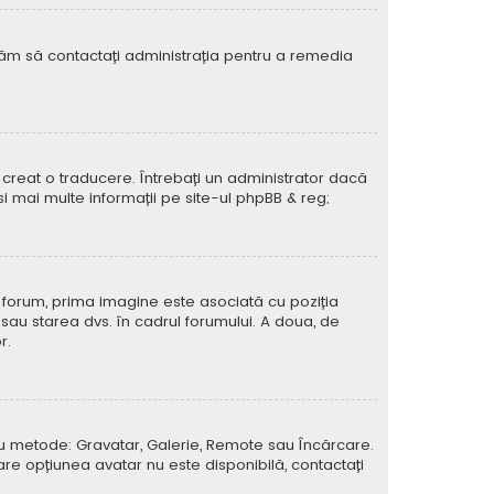
rugăm să contactați administrația pentru a remedia
creat o traducere. Întrebați un administrator dacă
si mai multe informații pe site-ul
phpBB
& reg;
e forum, prima imagine este asociată cu poziția
 sau starea dvs. în cadrul forumului. A doua, de
r.
atru metode: Gravatar, Galerie, Remote sau Încărcare.
care opțiunea avatar nu este disponibilă, contactați