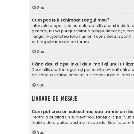
Sus
Cum poate fi schimbat rangul meu?
Intervalele apar sub numele de utilizator și indică nu
general, nu vă puteți schimba rangul direct așa cum 
rangul. Majoritatea forumurilor îl consideră „spam”,
ar fi expulzarea de pe forum.
Sus
Când dau clic pe linkul de e-mail al unui utiliza
Doar utilizatorii înregistrați pot trimite e-mail cătr
de către utilizatori anonimi a sistemului de e-mail r
Sus
Livrare de mesaje
Cum pot crea un subiect nou sau trimite un ră
Pentru a publica un subiect nou, faceți clic pe "Subie
înainte de a putea posta și răspunde. Sub fiecare for
Sus