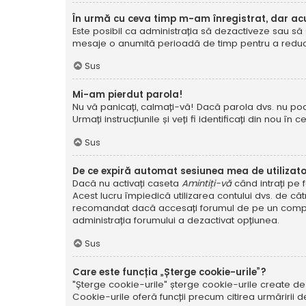
În urmă cu ceva timp m-am înregistrat, dar a
Este posibil ca administrația să dezactiveze sau să 
mesaje o anumită perioadă de timp pentru a reduce g
Sus
Mi-am pierdut parola!
Nu vă panicați, calmați-vă! Dacă parola dvs. nu poa
Urmați instrucțiunile și veți fi identificați din nou în c
Sus
De ce expiră automat sesiunea mea de utilizat
Dacă nu activați caseta
Amintiți-vă
când intrați pe 
Acest lucru împiedică utilizarea contului dvs. de că
recomandat dacă accesați forumul de pe un compute
administrația forumului a dezactivat opțiunea.
Sus
Care este funcția „Șterge cookie-urile”?
"Șterge cookie-urile" șterge cookie-urile create de
Cookie-urile oferă funcții precum citirea urmăririi