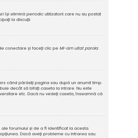
își elimină periodic utilizatorii care nu au postat
ați la discuții.
de conectare și faceți clic pe
Mi-am uitat parola
.
șters când părăsiți pagina sau după un anumit timp.
buie decât să bifați caseta la intrare. Nu este
versitare etc. Dacă nu vedeți caseta, înseamnă că
e forumului și de a fi identificat la acesta.
at opțiunea. Dacă aveți probleme cu intrarea sau