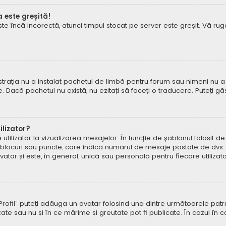
a este greșită!
este încă incorectă, atunci timpul stocat pe server este greșit. Vă 
rația nu a instalat pachetul de limbă pentru forum sau nimeni nu a 
e. Dacă pachetul nu există, nu ezitați să faceți o traducere. Puteți gă
lizator?
ilizator la vizualizarea mesajelor. În funcție de șablonul folosit d
e, blocuri sau puncte, care indică numărul de mesaje postate de dvs.
ar și este, în general, unică sau personală pentru fiecare utilizato
pe „Profil” puteți adăuga un avatar folosind una dintre următoarele p
ate sau nu și în ce mărime și greutate pot fi publicate. În cazul în 