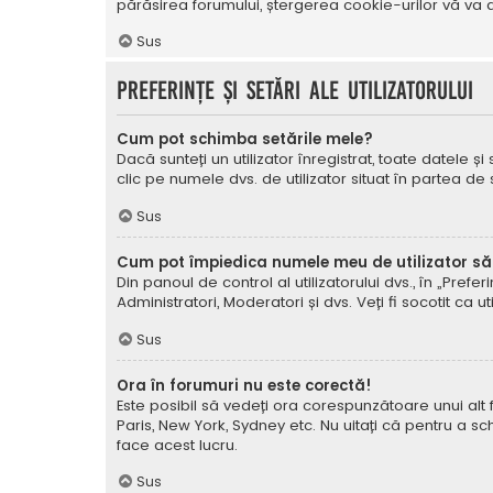
părăsirea forumului, ștergerea cookie-urilor vă va a
Sus
Preferințe și setări ale utilizatorului
Cum pot schimba setările mele?
Dacă sunteți un utilizator înregistrat, toate datele și
clic pe numele dvs. de utilizator situat în partea de
Sus
Cum pot împiedica numele meu de utilizator să a
Din panoul de control al utilizatorului dvs., în „Prefe
Administratori, Moderatori și dvs. Veți fi socotit ca ut
Sus
Ora în forumuri nu este corectă!
Este posibil să vedeți ora corespunzătoare unui alt fus 
Paris, New York, Sydney etc. Nu uitați că pentru a sc
face acest lucru.
Sus