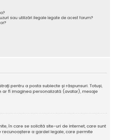
va?
zuri sau utilizări ilegale legate de acest forum?
or?
strați pentru a posta subiecte și răspunsuri. Totuși,
cum ar fi imaginea personalizată (avatar), mesaje
te, în care se solicită site-uri de internet, care sunt
ă de recunoaștere a gardei legale, care permite