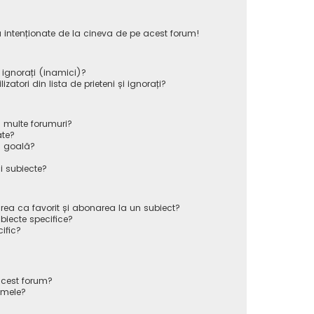
 intenționate de la cineva de pe acest forum!
i ignorați (inamici)?
atori din lista de prieteni și ignorați?
 multe forumuri?
ate?
ă goală?
i subiecte?
rea ca favorit și abonarea la un subiect?
iecte specifice?
ific?
cest forum?
 mele?