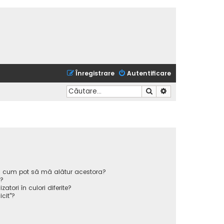
Înregistrare
Autentificare
Căutare
Căutare avansată
 și cum pot să mă alătur acestora?
p?
atori în culori diferite?
icit"?