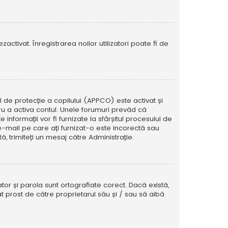
activat. Înregistrarea noilor utilizatori poate fi de
ul de protecție a copilului (APPCO) este activat și
tru a activa contul. Unele forumuri prevăd că
informații vor fi furnizate la sfârșitul procesului de
e e-mail pe care ați furnizat-o este incorectă sau
, trimiteți un mesaj către Administrație.
tor și parola sunt ortografiate corect. Dacă există,
t prost de către proprietarul său și / sau să aibă