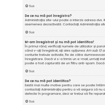
Sus
De ce nu mă pot înregistra?
Administrația site-ului poate a interzis adresa dvs. I
asemenea dezactivată. Contactați Administrația site
Sus
M-am înregistrat și nu mă pot identifica!
În primul rând, verificați numele de utilizator și pa
când v-ați înregistrat, ați ales opțiunea
Am sub 13 a
conturile trebuie activate, fie de către dumneavoastră
înregistrare. Dacă vi s-a trimis un e-mail, urmați in
poate a fost capturată de un filtru anti-spam. Dacă 
Sus
De ce nu mă pot identifica?
Există mai multe motive pentru care se poate întâmpl
contactați Administrația pentru a vă asigura că nu a
defecte în programare, deci ar trebui să fie reparat
Sus