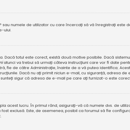
P sau numele de utilizator cu care încercați să vă înregistrați este dez
-ului.
rola. Dacă totul este corect, există două motive posibile. Dacă sistem
ni
atunci va trebui să urmați câteva instrucțiuni care vor fi date pen
, fie de către Administrație, înainte de a vă putea identifica; Aceste 
strucțiunile. Dacă nu ați primit niciun e-mail, cu siguranță, adresa d
sunteți sigur că adresa de e-mail pe care ați furnizat-o este corectă
a acest lucru. În primul rând, asigurați-vă că numele dvs. de utiliza
 fost exclusă. Este, de asemenea, posibil ca forumul să fie configura
.