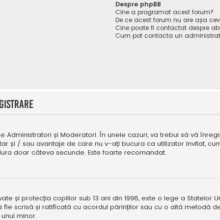
Despre phpBB
Cine a programat acest forum?
De ce acest forum nu are așa ce
Cine poate fi contactat despre abu
Cum pot contacta un administrat
gistrare
e Administratori și Moderatori. În unele cazuri, va trebui să vă înregi
tar și / sau avantaje de care nu v-ați bucura ca utilizator invitat, 
a dura doar câteva secunde. Este foarte recomandat.
e și protecția copiilor sub 13 ani din 1998, este o lege a Statelor Uni
i să fie scrisă și ratificată cu acordul părinților sau cu o altă metod
 unui minor.