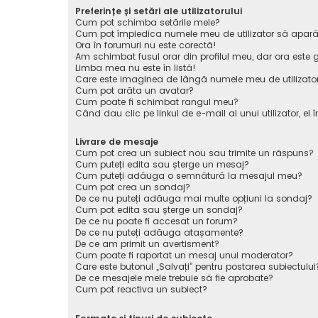
Preferințe și setări ale utilizatorului
Cum pot schimba setările mele?
Cum pot împiedica numele meu de utilizator să apară pe 
Ora în forumuri nu este corectă!
Am schimbat fusul orar din profilul meu, dar ora este g
Limba mea nu este în listă!
Care este imaginea de lângă numele meu de utilizato
Cum pot arăta un avatar?
Cum poate fi schimbat rangul meu?
Când dau clic pe linkul de e-mail al unui utilizator, el 
Livrare de mesaje
Cum pot crea un subiect nou sau trimite un răspuns?
Cum puteți edita sau șterge un mesaj?
Cum puteți adăuga o semnătură la mesajul meu?
Cum pot crea un sondaj?
De ce nu puteți adăuga mai multe opțiuni la sondaj?
Cum pot edita sau șterge un sondaj?
De ce nu poate fi accesat un forum?
De ce nu puteți adăuga atașamente?
De ce am primit un avertisment?
Cum poate fi raportat un mesaj unui moderator?
Care este butonul „Salvați” pentru postarea subiectului
De ce mesajele mele trebuie să fie aprobate?
Cum pot reactiva un subiect?