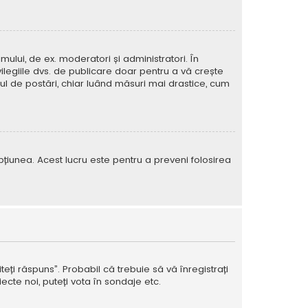
mului, de ex. moderatori și administratori. În
ilegiile dvs. de publicare doar pentru a vă crește
rul de postări, chiar luând măsuri mai drastice, cum
e opțiunea. Acest lucru este pentru a preveni folosirea
teți răspuns”. Probabil că trebuie să vă înregistrați
ecte noi, puteți vota în sondaje etc.