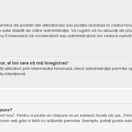
mărul de postări ale utilizatorului sau poziția acestuia în cadrul foru
este stabilit de către administrație. Vă rugăm să nu abuzați de priv
 nu îl tolerează, iar moderatorii sau administratorii vor reduce numă
tor, el îmi cere să mă înregistrez!
e alți utilizatori prin intermediul forumului, dacă administrația permit
ău intenționat.
spuns?
ct nou". Pentru a posta un răspuns la un subiect, faceți clic pe „Trimi
um veți găsi o listă cu acțiunile permise. Exemplu: puteți posta subi