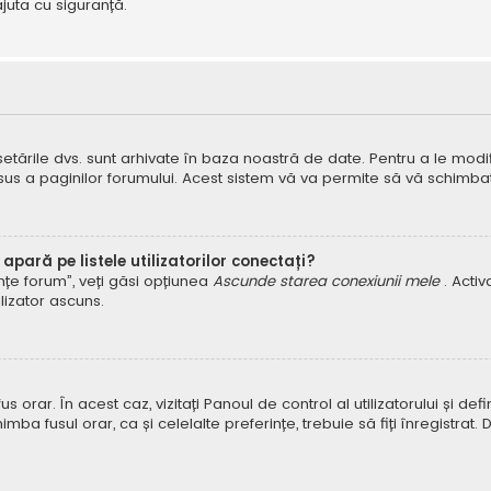
juta cu siguranță.
 setările dvs. sunt arhivate în baza noastră de date. Pentru a le modifi
 sus a paginilor forumului. Acest sistem vă va permite să vă schimbați
pară pe listele utilizatorilor conectați?
rințe forum”, veți găsi opțiunea
Ascunde starea conexiunii mele
. Acti
ilizator ascuns.
orar. În acest caz, vizitați Panoul de control al utilizatorului și defin
himba fusul orar, ca și celelalte preferințe, trebuie să fiți înregist