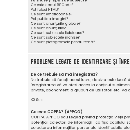
Formate și tipuri de subiecte
Ce este codul BBCode?
Pot folosi HTML?
Ce sunt emoticoanele?
Pot publica imagini?
Ce sunt anunţurile globale?
Ce sunt anunţurile?
Ce sunt subiectele lipicioase?
Ce sunt subiectele închise?
Ce sunt pictogramele pentru temă?
Probleme legate de identificare și înre
De ce trebuie să mă înregistrez?
Nu trebuie să faceți acest lucru, decizia este luată d
înregistrarea vă va oferi acces la conținut suplimen
private, abonament la grupuri de utilizatori etc. V
Sus
Ce este COPPA? (APPCO)
COPPA, APPCO sau Legea privind protecția vieții privat
potențiali colectori de informații. , ca fișa copilulu
colectarea informațiilor personale identificabile ale