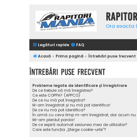
Rapito
Ora exacta i
Legături rapide
FAQ
Acasă
Prima pagină
Întrebări puse frecvent
Întrebări puse frecvent
Probleme legate de identificare și înregistrare
De ce trebuie să mă înregistrez?
Ce este COPPA? (APPCO)
De ce nu mă pot înregistra?
M-am înregistrat și nu mă pot identifica!
De ce nu mă pot identifica?
În urmă cu ceva timp m-am înregistrat, dar acum nu
Mi-am pierdut parola!
De ce expiră automat sesiunea mea de utilizator?
Care este funcția „Șterge cookie-urile”?