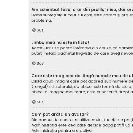
Am schimbat fusul orar din profilul meu, dar or
Dacă sunteți sigur că fusul orar este corect și ora 
problema.
Sus
Limba mea nu este în listă!
Acest lucru se poate întâmpla din cauză că administ
puteți instala pachetul lingvistic de care aveți nevoi
Sus
Care este imaginea de lângă numele meu de uti
Există două imagini care pot apărea sub numele de ut
(rangul) utilizatorului, de obicei sub formă de stel
obicei o imagine mai mare, este cunoscută drept avat
Sus
Cum pot arăta un avatar?
Din panoul de control al utilizatorului, faceți clic 
Administrația este cea care decide dacă pot fi utiliz
Administrația pentru a o activa.