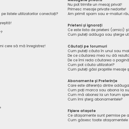
Nu pot trimite un mesaj privat!
Primesc mesaje private nedorite!
listele utilizatorilor conectați?
Am primit spam sau e-mailuri rău
reșită!
Prieteni și ignorați
Ce este lista de prieteni (amici) ș
r?
Cum puteți adăuga sau șterge utiliz
îmi cere să mă înregistrez!
Căutați pe forumuri
Cum puteți căuta în unul sau mai
De ce căutarea mea nu dă rezult
De ce îmi reda căutarea o pagin
Cum pot căuta utilizatori?
Cum puteți găsi propriile mesaje ș
Abonamente și Preferințe
Care este diferența dintre adăuga
Cum poți marca sau abona la sub
Cum mă abonez la un forum spec
Cum îmi șterg abonamentele?
?
Fișiere atașate
Ce atașamente sunt permise pe a
Cum găsesc toate atașamentele