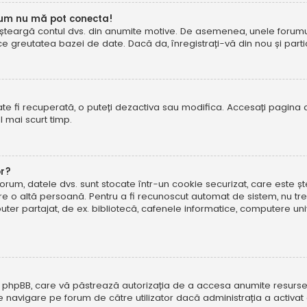
cum nu mă pot conecta!
șteargă contul dvs. din anumite motive. De asemenea, unele forumuri 
reutatea bazei de date. Dacă da, înregistrați-vă din nou și particip
te fi recuperată, o puteți dezactiva sau modifica. Accesați pagina 
el mai scurt timp.
or?
forum, datele dvs. sunt stocate într-un cookie securizat, care este 
tre o altă persoană. Pentru a fi recunoscut automat de sistem, nu tre
r partajat, de ex. bibliotecă, cafenele informatice, computere uni
 phpBB, care vă păstrează autorizația de a accesa anumite resurse al
 de navigare pe forum de către utilizator dacă administrația a activ