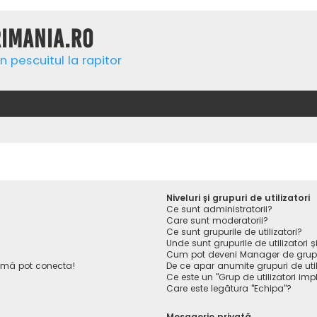
rimania.ro
n pescuitul la rapitor
Niveluri și grupuri de utilizatori
Ce sunt administratorii?
Care sunt moderatorii?
Ce sunt grupurile de utilizatori?
Unde sunt grupurile de utilizatori
Cum pot deveni Manager de gru
 mă pot conecta!
De ce apar anumite grupuri de utiliz
Ce este un "Grup de utilizatori impl
Care este legătura "Echipa"?
Mesagerie privată