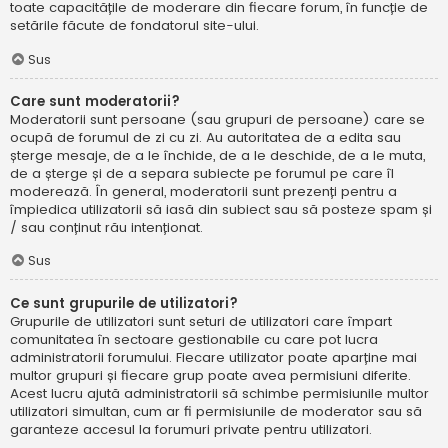
toate capacitățile de moderare din fiecare forum, în funcție de
setările făcute de fondatorul site-ului.
Sus
Care sunt moderatorii?
Moderatorii sunt persoane (sau grupuri de persoane) care se
ocupă de forumul de zi cu zi. Au autoritatea de a edita sau
șterge mesaje, de a le închide, de a le deschide, de a le muta,
de a șterge și de a separa subiecte pe forumul pe care îl
moderează. În general, moderatorii sunt prezenți pentru a
împiedica utilizatorii să iasă din subiect sau să posteze spam și
/ sau conținut rău intenționat.
Sus
Ce sunt grupurile de utilizatori?
Grupurile de utilizatori sunt seturi de utilizatori care împart
comunitatea în sectoare gestionabile cu care pot lucra
administratorii forumului. Fiecare utilizator poate aparține mai
multor grupuri și fiecare grup poate avea permisiuni diferite.
Acest lucru ajută administratorii să schimbe permisiunile multor
utilizatori simultan, cum ar fi permisiunile de moderator sau să
garanteze accesul la forumuri private pentru utilizatori.