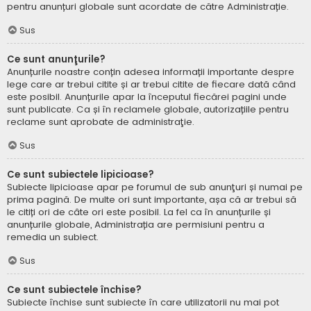
pentru anunțuri globale sunt acordate de către Administrație.
Sus
Ce sunt anunţurile?
Anunțurile noastre conțin adesea informații importante despre
lege care ar trebui citite și ar trebui citite de fiecare dată când
este posibil. Anunțurile apar la începutul fiecărei pagini unde
sunt publicate. Ca și în reclamele globale, autorizațiile pentru
reclame sunt aprobate de administraţie.
Sus
Ce sunt subiectele lipicioase?
Subiecte lipicioase apar pe forumul de sub anunţuri și numai pe
prima pagină. De multe ori sunt importante, așa că ar trebui să
le citiți ori de câte ori este posibil. La fel ca în anunțurile și
anunțurile globale, Administrația are permisiuni pentru a
remedia un subiect.
Sus
Ce sunt subiectele închise?
Subiecte închise sunt subiecte în care utilizatorii nu mai pot