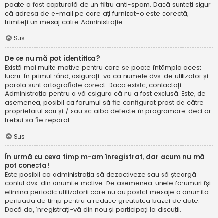
poate a fost capturată de un filtru anti-spam. Dacă sunteți sigur
că adresa de e-mail pe care ați furnizat-o este corectă,
trimiteți un mesaj către Administrație.
Sus
De ce nu mă pot identifica?
Există mai multe motive pentru care se poate întâmpla acest
lucru. În primul rând, asigurați-vă că numele dvs. de utilizator și
parola sunt ortografiate corect. Dacă există, contactați
Administrația pentru a vă asigura că nu a fost exclusă. Este, de
asemenea, posibil ca forumul să fie configurat prost de către
proprietarul său și / sau să aibă defecte în programare, deci ar
trebui să fie reparat.
Sus
În urmă cu ceva timp m-am înregistrat, dar acum nu mă
pot conecta!
Este posibil ca administrația să dezactiveze sau să șteargă
contul dvs. din anumite motive. De asemenea, unele forumuri își
elimină periodic utilizatorii care nu au postat mesaje o anumită
perioadă de timp pentru a reduce greutatea bazei de date.
Dacă da, înregistrați-vă din nou și participați la discuții.