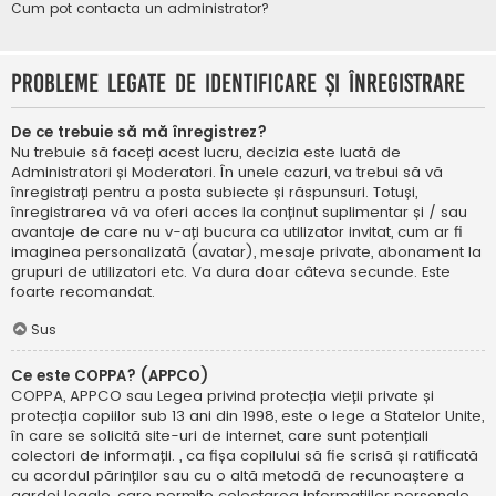
Cum pot contacta un administrator?
Probleme legate de identificare și înregistrare
De ce trebuie să mă înregistrez?
Nu trebuie să faceți acest lucru, decizia este luată de
Administratori și Moderatori. În unele cazuri, va trebui să vă
înregistrați pentru a posta subiecte și răspunsuri. Totuși,
înregistrarea vă va oferi acces la conținut suplimentar și / sau
avantaje de care nu v-ați bucura ca utilizator invitat, cum ar fi
imaginea personalizată (avatar), mesaje private, abonament la
grupuri de utilizatori etc. Va dura doar câteva secunde. Este
foarte recomandat.
Sus
Ce este COPPA? (APPCO)
COPPA, APPCO sau Legea privind protecția vieții private și
protecția copiilor sub 13 ani din 1998, este o lege a Statelor Unite,
în care se solicită site-uri de internet, care sunt potențiali
colectori de informații. , ca fișa copilului să fie scrisă și ratificată
cu acordul părinților sau cu o altă metodă de recunoaștere a
gardei legale, care permite colectarea informațiilor personale