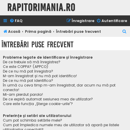
Rapitorimania.ro
FAQ
Înregistrare
Autentificare
C
Acasă
Prima pagină
Întrebări puse frecvent
ă
Întrebări puse frecvent
u
t
Probleme legate de identificare și înregistrare
a
De ce trebuie să mă înregistrez?
Ce este COPPA? (APPCO)
r
De ce nu mă pot înregistra?
M-am înregistrat și nu mă pot identifica!
e
De ce nu mă pot identifica?
În urmă cu ceva timp m-am înregistrat, dar acum nu mă pot
conecta!
Mi-am pierdut parola!
De ce expiră automat sesiunea mea de utilizator?
Care este funcția „Șterge cookie-urile”?
Preferințe și setări ale utilizatorului
Cum pot schimba setările mele?
Cum pot împiedica numele meu de utilizator să apară pe listele
utilizatorilor conectați?