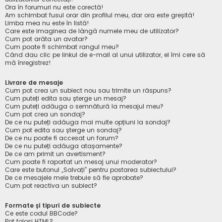
Ora în forumuri nu este corectă!
Am schimbat fusul orar din profilul meu, dar ora este greșită!
Limba mea nu este în listă!
Care este imaginea de lângă numele meu de utilizator?
Cum pot arăta un avatar?
Cum poate fi schimbat rangul meu?
Când dau clic pe linkul de e-mail al unui utilizator, el îmi cere să
mă înregistrez!
Livrare de mesaje
Cum pot crea un subiect nou sau trimite un răspuns?
Cum puteți edita sau șterge un mesaj?
Cum puteți adăuga o semnătură la mesajul meu?
Cum pot crea un sondaj?
De ce nu puteți adăuga mai multe opțiuni la sondaj?
Cum pot edita sau șterge un sondaj?
De ce nu poate fi accesat un forum?
De ce nu puteți adăuga atașamente?
De ce am primit un avertisment?
Cum poate fi raportat un mesaj unui moderator?
Care este butonul „Salvați” pentru postarea subiectului?
De ce mesajele mele trebuie să fie aprobate?
Cum pot reactiva un subiect?
Formate și tipuri de subiecte
Ce este codul BBCode?
Pot folosi HTML?