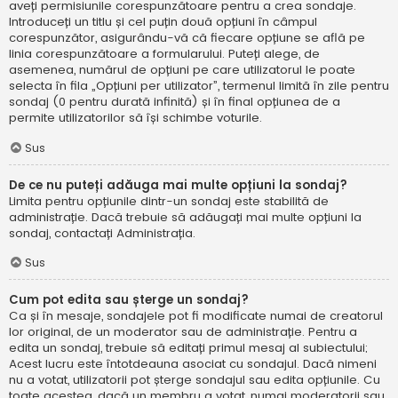
aveți permisiunile corespunzătoare pentru a crea sondaje.
Introduceți un titlu și cel puțin două opțiuni în câmpul
corespunzător, asigurându-vă că fiecare opțiune se află pe
linia corespunzătoare a formularului. Puteți alege, de
asemenea, numărul de opțiuni pe care utilizatorul le poate
selecta în fila „Opțiuni per utilizator”, termenul limită în zile pentru
sondaj (0 pentru durată infinită) și în final opțiunea de a
permite utilizatorilor să își schimbe voturile.
Sus
De ce nu puteți adăuga mai multe opțiuni la sondaj?
Limita pentru opțiunile dintr-un sondaj este stabilită de
administrație. Dacă trebuie să adăugați mai multe opțiuni la
sondaj, contactați Administrația.
Sus
Cum pot edita sau șterge un sondaj?
Ca și în mesaje, sondajele pot fi modificate numai de creatorul
lor original, de un moderator sau de administrație. Pentru a
edita un sondaj, trebuie să editați primul mesaj al subiectului;
Acest lucru este întotdeauna asociat cu sondajul. Dacă nimeni
nu a votat, utilizatorii pot șterge sondajul sau edita opțiunile. Cu
toate acestea, dacă un membru a votat, numai moderatorii sau