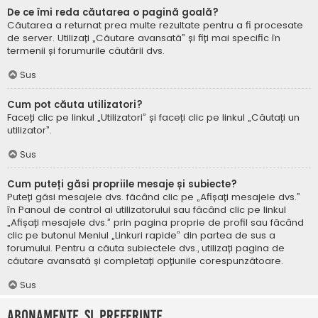
De ce îmi reda căutarea o pagină goală?
Căutarea a returnat prea multe rezultate pentru a fi procesate
de server. Utilizați „Căutare avansată” și fiți mai specific în
termenii și forumurile căutării dvs.
Sus
Cum pot căuta utilizatori?
Faceți clic pe linkul „Utilizatori” și faceți clic pe linkul „Căutați un
utilizator”.
Sus
Cum puteți găsi propriile mesaje și subiecte?
Puteți găsi mesajele dvs. făcând clic pe „Afișați mesajele dvs.”
în Panoul de control al utilizatorului sau făcând clic pe linkul
„Afișați mesajele dvs.” prin pagina proprie de profil sau făcând
clic pe butonul Meniul „Linkuri rapide” din partea de sus a
forumului. Pentru a căuta subiectele dvs., utilizați pagina de
căutare avansată și completați opțiunile corespunzătoare.
Sus
Abonamente și Preferințe