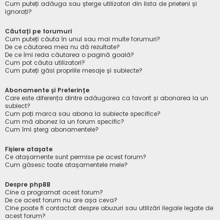
Cum puteți adăuga sau șterge utilizatori din lista de prieteni și
ignorați?
Căutați pe forumuri
Cum puteți căuta în unul sau mai multe forumuri?
De ce căutarea mea nu dă rezultate?
De ce îmi reda căutarea o pagină goală?
Cum pot căuta utilizatori?
Cum puteți găsi propriile mesaje și subiecte?
Abonamente și Preferințe
Care este diferența dintre adăugarea ca favorit și abonarea la un
subiect?
Cum poți marca sau abona la subiecte specifice?
Cum mă abonez la un forum specific?
Cum îmi șterg abonamentele?
Fișiere atașate
Ce atașamente sunt permise pe acest forum?
Cum găsesc toate atașamentele mele?
Despre phpBB
Cine a programat acest forum?
De ce acest forum nu are așa ceva?
Cine poate fi contactat despre abuzuri sau utilizări ilegale legate de
acest forum?