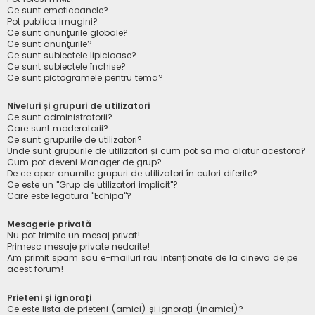
Ce sunt emoticoanele?
Pot publica imagini?
Ce sunt anunţurile globale?
Ce sunt anunţurile?
Ce sunt subiectele lipicioase?
Ce sunt subiectele închise?
Ce sunt pictogramele pentru temă?
Niveluri și grupuri de utilizatori
Ce sunt administratorii?
Care sunt moderatorii?
Ce sunt grupurile de utilizatori?
Unde sunt grupurile de utilizatori și cum pot să mă alătur acestora?
Cum pot deveni Manager de grup?
De ce apar anumite grupuri de utilizatori în culori diferite?
Ce este un "Grup de utilizatori implicit"?
Care este legătura "Echipa"?
Mesagerie privată
Nu pot trimite un mesaj privat!
Primesc mesaje private nedorite!
Am primit spam sau e-mailuri rău intenționate de la cineva de pe
acest forum!
Prieteni și ignorați
Ce este lista de prieteni (amici) și ignorați (inamici)?