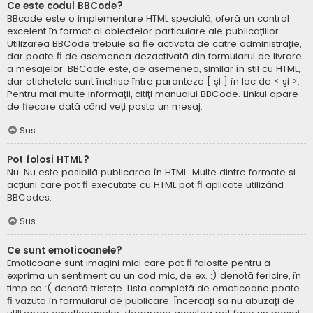
Ce este codul BBCode?
BBcode este o implementare HTML specială, oferă un control
excelent în format al obiectelor particulare ale publicațiilor.
Utilizarea BBCode trebuie să fie activată de către administrație,
dar poate fi de asemenea dezactivată din formularul de livrare
a mesajelor. BBCode este, de asemenea, similar în stil cu HTML,
dar etichetele sunt închise între paranteze [ și ] în loc de < şi >.
Pentru mai multe informații, citiți manualul BBCode. Linkul apare
de fiecare dată când veți posta un mesaj.
Sus
Pot folosi HTML?
Nu. Nu este posibilă publicarea în HTML. Multe dintre formate și
acțiuni care pot fi executate cu HTML pot fi aplicate utilizând
BBCodes.
Sus
Ce sunt emoticoanele?
Emoticoane sunt imagini mici care pot fi folosite pentru a
exprima un sentiment cu un cod mic, de ex. :) denotă fericire, în
timp ce :( denotă tristețe. Lista completă de emoticoane poate
fi văzută în formularul de publicare. Încercați să nu abuzați de