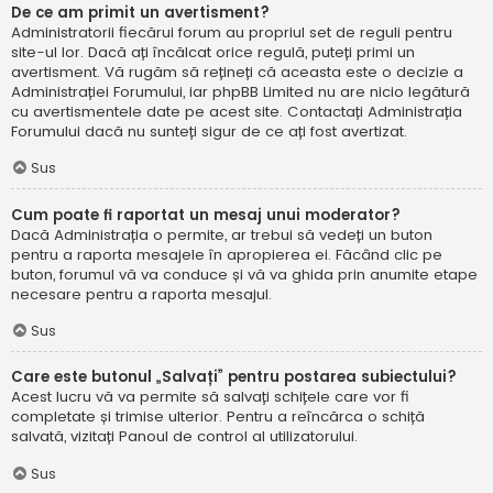
De ce am primit un avertisment?
Administratorii fiecărui forum au propriul set de reguli pentru
site-ul lor. Dacă ați încălcat orice regulă, puteți primi un
avertisment. Vă rugăm să rețineți că aceasta este o decizie a
Administrației Forumului, iar phpBB Limited nu are nicio legătură
cu avertismentele date pe acest site. Contactați Administrația
Forumului dacă nu sunteți sigur de ce ați fost avertizat.
Sus
Cum poate fi raportat un mesaj unui moderator?
Dacă Administrația o permite, ar trebui să vedeți un buton
pentru a raporta mesajele în apropierea ei. Făcând clic pe
buton, forumul vă va conduce și vă va ghida prin anumite etape
necesare pentru a raporta mesajul.
Sus
Care este butonul „Salvați” pentru postarea subiectului?
Acest lucru vă va permite să salvați schițele care vor fi
completate și trimise ulterior. Pentru a reîncărca o schiță
salvată, vizitați Panoul de control al utilizatorului.
Sus