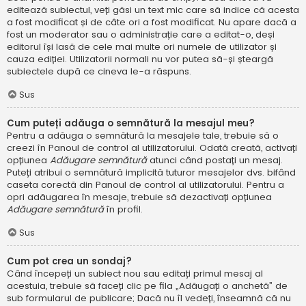
editează subiectul, veți găsi un text mic care să indice că acesta
a fost modificat și de câte ori a fost modificat. Nu apare dacă a
fost un moderator sau o administrație care a editat-o, deși
editorul își lasă de cele mai multe ori numele de utilizator și
cauza ediției. Utilizatorii normali nu vor putea să-și șteargă
subiectele după ce cineva le-a răspuns.
Sus
Cum puteți adăuga o semnătură la mesajul meu?
Pentru a adăuga o semnătură la mesajele tale, trebuie să o
creezi în Panoul de control al utilizatorului. Odată creată, activați
opțiunea
Adăugare semnătură
atunci când postați un mesaj.
Puteți atribui o semnătură implicită tuturor mesajelor dvs. bifând
caseta corectă din Panoul de control al utilizatorului. Pentru a
opri adăugarea în mesaje, trebuie să dezactivați opțiunea
Adăugare semnătură
în profil.
Sus
Cum pot crea un sondaj?
Când începeți un subiect nou sau editați primul mesaj al
acestuia, trebuie să faceți clic pe fila „Adăugați o anchetă” de
sub formularul de publicare; Dacă nu îl vedeți, înseamnă că nu