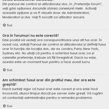
Din panoul de control al utilizatorului dvs., în „Preferințe forum”,
veți găsi opțiunea
Ascunde starea conexiunii mele
. Activați
această opțiune și va fi văzută doar de Administratori,
Moderatori și dvs. Veți fi socotit ca utilizator ascuns.
Sus
Ora în forumuri nu este corectă!
Este posibil să vedeți ora corespunzătoare unui alt fus orar. În
acest caz, vizitați Panoul de control al utilizatorului și definiți fusul
orar în funcție de locația dvs., de ex. Londra, Paris, New York,
Sydney etc. Nu uitați că pentru a schimba fusul orar, ca și
celelalte preferințe, trebuie să fiți înregistrat. Dacă nu este,
acesta este un moment bun pentru a face acest lucru.
Sus
Am schimbat fusul orar din profilul meu, dar ora este
greșită!
Dacă sunteți sigur că fusul orar este corect și ora este încă
incorectă, atunci timpul stocat pe server este greșit. Vă rugăm
să contactați administrația pentru a remedia problema.
Sus