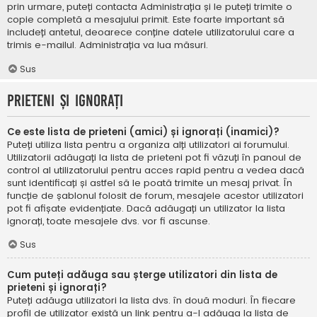
prin urmare, puteți contacta Administrația și le puteți trimite o
copie completă a mesajului primit. Este foarte important să
includeți antetul, deoarece conține datele utilizatorului care a
trimis e-mailul. Administrația va lua măsuri.
Sus
Prieteni și ignorați
Ce este lista de prieteni (amici) și ignorați (inamici)?
Puteți utiliza lista pentru a organiza alți utilizatori ai forumului.
Utilizatorii adăugați la lista de prieteni pot fi văzuți în panoul de
control al utilizatorului pentru acces rapid pentru a vedea dacă
sunt identificați și astfel să le poată trimite un mesaj privat. În
funcție de șablonul folosit de forum, mesajele acestor utilizatori
pot fi afișate evidențiate. Dacă adăugați un utilizator la lista
ignorați, toate mesajele dvs. vor fi ascunse.
Sus
Cum puteți adăuga sau șterge utilizatori din lista de
prieteni și ignorați?
Puteți adăuga utilizatori la lista dvs. în două moduri. În fiecare
profil de utilizator există un link pentru a-l adăuga la lista de