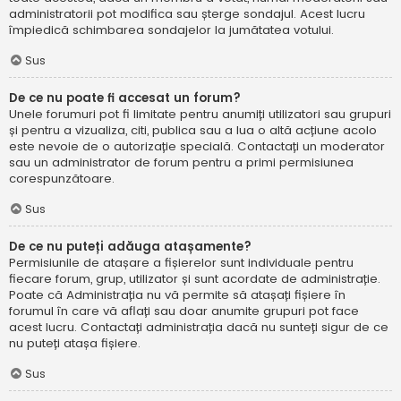
administratorii pot modifica sau șterge sondajul. Acest lucru
împiedică schimbarea sondajelor la jumătatea votului.
Sus
De ce nu poate fi accesat un forum?
Unele forumuri pot fi limitate pentru anumiți utilizatori sau grupuri
și pentru a vizualiza, citi, publica sau a lua o altă acțiune acolo
este nevoie de o autorizație specială. Contactați un moderator
sau un administrator de forum pentru a primi permisiunea
corespunzătoare.
Sus
De ce nu puteți adăuga atașamente?
Permisiunile de atașare a fișierelor sunt individuale pentru
fiecare forum, grup, utilizator și sunt acordate de administrație.
Poate că Administrația nu vă permite să atașați fișiere în
forumul în care vă aflați sau doar anumite grupuri pot face
acest lucru. Contactați administrația dacă nu sunteți sigur de ce
nu puteți atașa fișiere.
Sus