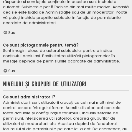
răspunde și sondajele conținute în acestea sunt încheiate
automat. Subiectele pot fi închise din mai multe motive. Această
decizie este luată de Administrație sau de un moderator. Poate
vă puteți închide propriile subiecte în funcție de permisiunile
acordate de administratori.
Sus
Ce sunt pictogramele pentru temă?
Sunt imagini alese de autorul subiectului pentru a indica
conținutul aceluiași. Posibilitatea utilizării pictogramelor în
mesaje depinde de permisiunile acordate de administrație.
Sus
Niveluri și grupuri de utilizatori
Ce sunt administratorii?
Administratorii sunt utilizatorii alocați cu cel mai înalt nivel de
control asupra întregului forum. Acești utilizatori pot controla
toate acțiunile și configurațiile forumului, inclusiv setările de
permisiuni, interzicerea utilizatorilor, crearea grupurilor de
utilizatori și moderatorii etc. Acestea depind de fondatorul
forumului și de permisiunile pe care le-a dat. De asemenea, au