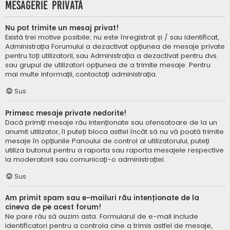
Mesagerie privată
Nu pot trimite un mesaj privat!
Există trei motive posibile; nu este înregistrat și / sau identificat,
Administrația Forumului a dezactivat opțiunea de mesaje private
pentru toți utilizatorii, sau Administrația a dezactivat pentru dvs.
sau grupul de utilizatori opțiunea de a trimite mesaje. Pentru
mai multe informații, contactați administrația.
Sus
Primesc mesaje private nedorite!
Dacă primiți mesaje rău intenționate sau ofensatoare de la un
anumit utilizator, îl puteți bloca astfel încât să nu vă poată trimite
mesaje în opțiunile Panoului de control al utilizatorului, puteți
utiliza butonul pentru a raporta sau raporta mesajele respective
la moderatorii sau comunicați-o administrației.
Sus
Am primit spam sau e-mailuri rău intenționate de la
cineva de pe acest forum!
Ne pare rău să auzim asta. Formularul de e-mail include
identificatori pentru a controla cine a trimis astfel de mesaje,