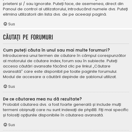
prieteni și / sau ignorate. Puteți face, de asemenea, direct din
Panoul de control al utilizatorului, introducând numele dvs. Puteți
elimina utilizatorii din lista dvs. de pe aceeași pagină.
Sus
Căutați pe forumuri
Cum puteți căuta în unul sau mai multe forumuri?
Introducerea unui termen de căutare în câmpul corespunzător
al motorului de căutare index, forum sau în subiecte. Puteți
accesa căutări avansate făcând clic pe linkul „Căutare
avansată” care este disponibil pe toate paginile forumului.
Modul de accesare a căutării depinde de șablonul utilizat.
Sus
De ce căutarea mea nu dă rezultate?
Probabil căutarea dvs. a fost foarte generală și include mulți
termeni obișnuiți care nu sunt indexați de phpBB. Fiți mai specific
și folosiți opțiunile disponibile în căutarea avansată.
Sus