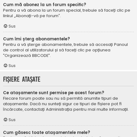
Cum mă abonez la un forum specific?
Pentru a vă abona la un forum special, trebuie să faceți clic pe
linkul „Abonați-vă pe forum”.
Sus
Cum îmi șterg abonamentele?
Pentru a vă șterge abonamentele, trebuie să accesați Panoul
de control al utilizatorului și să faceți clic pe opțiunea
"Organizează BBCODE".
Sus
Fișiere atașate
Ce atașamente sunt permise pe acest forum?
Fiecare forum poate sau nu să permită anumite tipuri de
atașamente. Dacă nu sunteți sigur ce tipuri de fișiere pot fi
încărcate, contactați Administrația pentru mai multe informații.
Sus
Cum găsesc toate atașamentele mele?