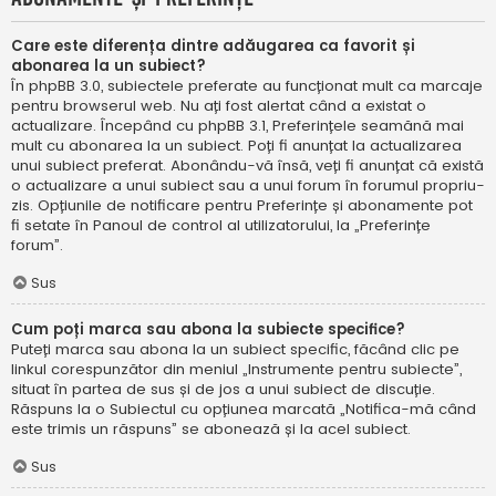
Care este diferența dintre adăugarea ca favorit și
abonarea la un subiect?
În phpBB 3.0, subiectele preferate au funcționat mult ca marcaje
pentru browserul web. Nu ați fost alertat când a existat o
actualizare. Începând cu phpBB 3.1, Preferințele seamănă mai
mult cu abonarea la un subiect. Poți fi anunțat la actualizarea
unui subiect preferat. Abonându-vă însă, veți fi anunțat că există
o actualizare a unui subiect sau a unui forum în forumul propriu-
zis. Opțiunile de notificare pentru Preferințe și abonamente pot
fi setate în Panoul de control al utilizatorului, la „Preferințe
forum”.
Sus
Cum poți marca sau abona la subiecte specifice?
Puteți marca sau abona la un subiect specific, făcând clic pe
linkul corespunzător din meniul „Instrumente pentru subiecte”,
situat în partea de sus și de jos a unui subiect de discuție.
Răspuns la o Subiectul cu opțiunea marcată „Notifica-mă când
este trimis un răspuns” se abonează și la acel subiect.
Sus