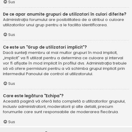
Sus
De ce apar anumite grupuri de utilizatori în culori diferite?
Administrația forumului are posibilitatea de a atribui o culoare
utilizatorilor unui grup pentru a le facilita identificarea.
Sus
Ce este un "Grup de utilizatori implicit"?
Dacă sunteți membru al mai multor grupuri în mod implicit,
„implicit” va fi utilizat pentru a determina ce culoare și interval
vor fi afișate în mod implicit în profilul dvs. Administrația trebuie
să vă ofere permisiuni pentru a vă schimba grupul implicit prin
intermediul Panoului de control al utilizatorului.
Sus
Care este legătura "Echipa"?
Această pagină vă oferă lista completă a utilizatorilor grupului,
inclusiv administratorii, moderatorii și alte detalii, precum
forumurile care sunt responsabile de moderarea fiecăruia.
Sus