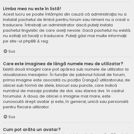
Limba mea nu este în listă!
Acest lucru se poate întâmpla din cauză că administrația nu a
instalat pachetul de limbă pentru forum sau nimeni nu a creat o
traducere. Întrebați un administrator dacă puteți instala
pachetul lingvistic de care aveți nevoie. Dacă pachetul nu există,
nu ezitați să faceți o traducere. Puteți găsi mai multe informații
pe site-ul
phpBB
& reg;
Sus
Care este imaginea de lângă numele meu de utilizator?
Există două imagini care pot apărea sub numele de utilizator la
vizualizarea mesajelor. În funcție de șablonul folosit de forum,
prima imagine este asociată cu poziția (rangul) utilizatorului, de
obicei sub formă de stele, blocuri sau puncte, care indică
numărul de mesaje postate de dvs. sau starea dvs. în cadrul
forumului. A doua, de obicei o imagine mai mare, este
cunoscută drept avatar și este, în general, unică sau personală
pentru fiecare utilizator.
Sus
Cum pot arăta un avatar?