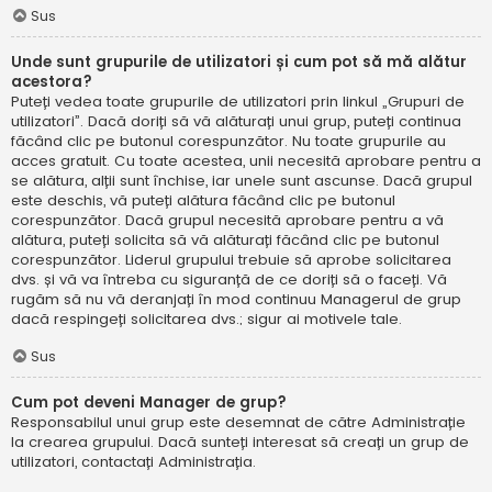
Sus
Unde sunt grupurile de utilizatori și cum pot să mă alătur
acestora?
Puteți vedea toate grupurile de utilizatori prin linkul „Grupuri de
utilizatori”. Dacă doriți să vă alăturați unui grup, puteți continua
făcând clic pe butonul corespunzător. Nu toate grupurile au
acces gratuit. Cu toate acestea, unii necesită aprobare pentru a
se alătura, alții sunt închise, iar unele sunt ascunse. Dacă grupul
este deschis, vă puteți alătura făcând clic pe butonul
corespunzător. Dacă grupul necesită aprobare pentru a vă
alătura, puteți solicita să vă alăturați făcând clic pe butonul
corespunzător. Liderul grupului trebuie să aprobe solicitarea
dvs. și vă va întreba cu siguranță de ce doriți să o faceți. Vă
rugăm să nu vă deranjați în mod continuu Managerul de grup
dacă respingeți solicitarea dvs.; sigur ai motivele tale.
Sus
Cum pot deveni Manager de grup?
Responsabilul unui grup este desemnat de către Administrație
la crearea grupului. Dacă sunteți interesat să creați un grup de
utilizatori, contactați Administrația.