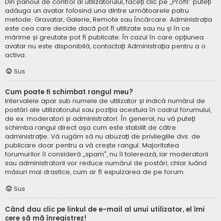
Din panoul de control al utilizatorului, faceți clic pe „Profil” puteți
adăuga un avatar folosind una dintre următoarele patru
metode: Gravatar, Galerie, Remote sau Încărcare. Administrația
este cea care decide dacă pot fi utilizate sau nu și în ce
mărime și greutate pot fi publicate. În cazul în care opțiunea
avatar nu este disponibilă, contactați Administrația pentru a o
activa.
Sus
Cum poate fi schimbat rangul meu?
Intervalele apar sub numele de utilizator și indică numărul de
postări ale utilizatorului sau poziția acestuia în cadrul forumului,
de ex. moderatori și administratori. În general, nu vă puteți
schimba rangul direct așa cum este stabilit de către
administrație. Vă rugăm să nu abuzați de privilegiile dvs. de
publicare doar pentru a vă crește rangul. Majoritatea
forumurilor îl consideră „spam”, nu îl tolerează, iar moderatorii
sau administratorii vor reduce numărul de postări, chiar luând
măsuri mai drastice, cum ar fi expulzarea de pe forum.
Sus
Când dau clic pe linkul de e-mail al unui utilizator, el îmi
cere să mă înregistrez!