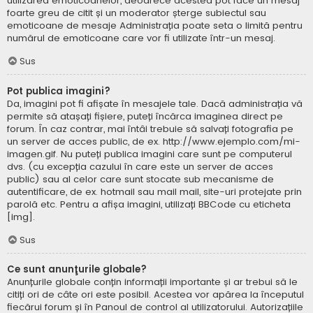
utilizarea emoticoanelor, deoarece acestea pot face un mesaj
foarte greu de citit și un moderator șterge subiectul sau
emoticoane de mesaje Administrația poate seta o limită pentru
numărul de emoticoane care vor fi utilizate într-un mesaj.
Sus
Pot publica imagini?
Da, imagini pot fi afișate în mesajele tale. Dacă administrația vă
permite să atașați fișiere, puteți încărca imaginea direct pe
forum. În caz contrar, mai întâi trebuie să salvați fotografia pe
un server de acces public, de ex. http://www.ejemplo.com/mi-
imagen.gif. Nu puteți publica imagini care sunt pe computerul
dvs. (cu excepția cazului în care este un server de acces
public) sau al celor care sunt stocate sub mecanisme de
autentificare, de ex. hotmail sau mail mail, site-uri protejate prin
parolă etc. Pentru a afișa imagini, utilizați BBCode cu eticheta
[img].
Sus
Ce sunt anunţurile globale?
Anunțurile globale conțin informații importante și ar trebui să le
citiți ori de câte ori este posibil. Acestea vor apărea la începutul
fiecărui forum și în Panoul de control al utilizatorului. Autorizațiile