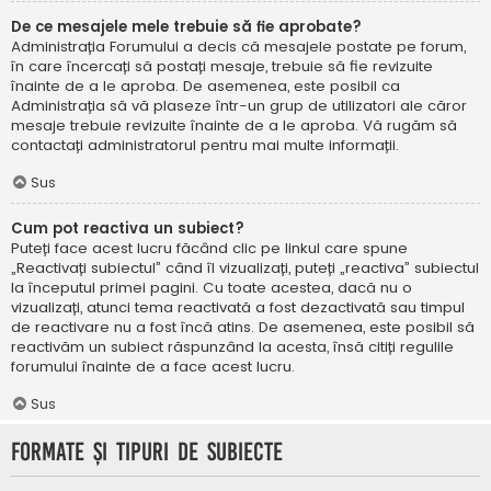
De ce mesajele mele trebuie să fie aprobate?
Administrația Forumului a decis că mesajele postate pe forum,
în care încercați să postați mesaje, trebuie să fie revizuite
înainte de a le aproba. De asemenea, este posibil ca
Administrația să vă plaseze într-un grup de utilizatori ale căror
mesaje trebuie revizuite înainte de a le aproba. Vă rugăm să
contactați administratorul pentru mai multe informații.
Sus
Cum pot reactiva un subiect?
Puteți face acest lucru făcând clic pe linkul care spune
„Reactivați subiectul” când îl vizualizați, puteți „reactiva” subiectul
la începutul primei pagini. Cu toate acestea, dacă nu o
vizualizați, atunci tema reactivată a fost dezactivată sau timpul
de reactivare nu a fost încă atins. De asemenea, este posibil să
reactivăm un subiect răspunzând la acesta, însă citiți regulile
forumului înainte de a face acest lucru.
Sus
Formate și tipuri de subiecte