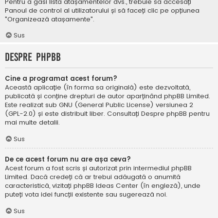
Pentru a găsi lista atașamentelor dvs., trebuie să accesați
Panoul de control al utilizatorului și să faceți clic pe opțiunea
"Organizează atașamente".
Sus
Despre phpBB
Cine a programat acest forum?
Această aplicație (în forma sa originală) este dezvoltată,
publicată și conține drepturi de autor aparținând
phpBB Limited
.
Este realizat sub GNU (General Public License) versiunea 2
(GPL-2.0) și este distribuit liber. Consultați
Despre phpBB
pentru
mai multe detalii.
Sus
De ce acest forum nu are așa ceva?
Acest forum a fost scris și autorizat prin intermediul phpBB
Limited. Dacă credeți că ar trebui adăugată o anumită
caracteristică, vizitați
phpBB Ideas Center
(în engleză), unde
puteți vota idei funcții existente sau sugerează noi.
Sus