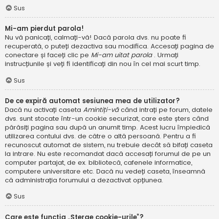
Sus
Mi-am pierdut parola!
Nu vă panicați, calmați-vă! Dacă parola dvs. nu poate fi
recuperată, o puteți dezactiva sau modifica. Accesați pagina de
conectare și faceți clic pe
Mi-am uitat parola
. Urmați
instrucțiunile și veți fi identificați din nou în cel mai scurt timp.
Sus
De ce expiră automat sesiunea mea de utilizator?
Dacă nu activați caseta
Amintiți-vă
când intrați pe forum, datele
dvs. sunt stocate într-un cookie securizat, care este șters când
părăsiți pagina sau după un anumit timp. Acest lucru împiedică
utilizarea contului dvs. de către o altă persoană. Pentru a fi
recunoscut automat de sistem, nu trebuie decât să bifați caseta
la intrare. Nu este recomandat dacă accesați forumul de pe un
computer partajat, de ex. bibliotecă, cafenele informatice,
computere universitare etc. Dacă nu vedeți caseta, înseamnă
că administrația forumului a dezactivat opțiunea.
Sus
Care este funcția „Șterge cookie-urile”?