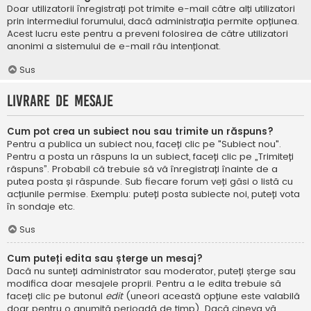
Doar utilizatorii înregistrați pot trimite e-mail către alți utilizatori
prin intermediul forumului, dacă administrația permite opțiunea.
Acest lucru este pentru a preveni folosirea de către utilizatori
anonimi a sistemului de e-mail rău intenționat.
Sus
Livrare de mesaje
Cum pot crea un subiect nou sau trimite un răspuns?
Pentru a publica un subiect nou, faceți clic pe "Subiect nou".
Pentru a posta un răspuns la un subiect, faceți clic pe „Trimiteți
răspuns”. Probabil că trebuie să vă înregistrați înainte de a
putea posta și răspunde. Sub fiecare forum veți găsi o listă cu
acțiunile permise. Exemplu: puteți posta subiecte noi, puteți vota
în sondaje etc.
Sus
Cum puteți edita sau șterge un mesaj?
Dacă nu sunteți administrator sau moderator, puteți șterge sau
modifica doar mesajele proprii. Pentru a le edita trebuie să
faceți clic pe butonul
edit
(uneori această opțiune este valabilă
doar pentru o anumită perioadă de timp). Dacă cineva vă