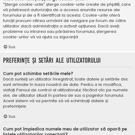
"Șterge cookie-urile" șterge cookie-urile create de phpBB, care
vă păstrează autorizația de a accesa anumite resurse ale
forumului și de a fi identificat la acesta. Cookie-urile oferă
funcții precum citirea urmăririi de navigare pe forum de către
utilizator dacă administrația a activat opțiunea. Dacă aveți
probleme cu intrarea sau părăsirea forumului, ștergerea
cookie-urilor vă va ajuta cu siguranță.
Sus
Preferințe și setări ale utilizatorului
Cum pot schimba setările mele?
Dacă sunteți un utilizator înregistrat, toate datele și setările dvs.
sunt arhivate în baza noastră de date. Pentru a le modifica,
vizitați Panoul de control al utilizatorului; făcând clic pe numele
dvs. de utilizator situat în partea de sus a paginilor forumului.
Acest sistem vă va permite să vă schimbați datele și
preferințele.
Sus
Cum pot împiedica numele meu de utilizator să apară pe
listele utilizatorilor conectați?