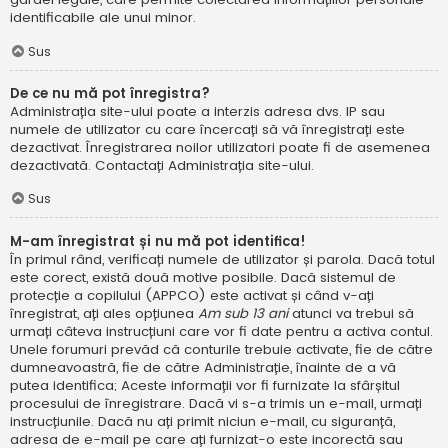
identificabile ale unui minor.
Sus
De ce nu mă pot înregistra?
Administrația site-ului poate a interzis adresa dvs. IP sau
numele de utilizator cu care încercați să vă înregistrați este
dezactivat. Înregistrarea noilor utilizatori poate fi de asemenea
dezactivată. Contactați Administrația site-ului.
Sus
M-am înregistrat și nu mă pot identifica!
În primul rând, verificați numele de utilizator și parola. Dacă totul
este corect, există două motive posibile. Dacă sistemul de
protecție a copilului (APPCO) este activat și când v-ați
înregistrat, ați ales opțiunea
Am sub 13 ani
atunci va trebui să
urmați câteva instrucțiuni care vor fi date pentru a activa contul.
Unele forumuri prevăd că conturile trebuie activate, fie de către
dumneavoastră, fie de către Administrație, înainte de a vă
putea identifica; Aceste informații vor fi furnizate la sfârșitul
procesului de înregistrare. Dacă vi s-a trimis un e-mail, urmați
instrucțiunile. Dacă nu ați primit niciun e-mail, cu siguranță,
adresa de e-mail pe care ați furnizat-o este incorectă sau