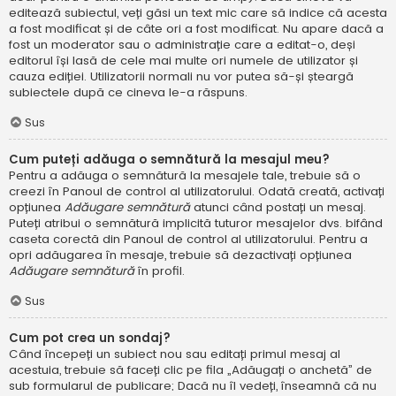
editează subiectul, veți găsi un text mic care să indice că acesta
a fost modificat și de câte ori a fost modificat. Nu apare dacă a
fost un moderator sau o administrație care a editat-o, deși
editorul își lasă de cele mai multe ori numele de utilizator și
cauza ediției. Utilizatorii normali nu vor putea să-și șteargă
subiectele după ce cineva le-a răspuns.
Sus
Cum puteți adăuga o semnătură la mesajul meu?
Pentru a adăuga o semnătură la mesajele tale, trebuie să o
creezi în Panoul de control al utilizatorului. Odată creată, activați
opțiunea
Adăugare semnătură
atunci când postați un mesaj.
Puteți atribui o semnătură implicită tuturor mesajelor dvs. bifând
caseta corectă din Panoul de control al utilizatorului. Pentru a
opri adăugarea în mesaje, trebuie să dezactivați opțiunea
Adăugare semnătură
în profil.
Sus
Cum pot crea un sondaj?
Când începeți un subiect nou sau editați primul mesaj al
acestuia, trebuie să faceți clic pe fila „Adăugați o anchetă” de
sub formularul de publicare; Dacă nu îl vedeți, înseamnă că nu