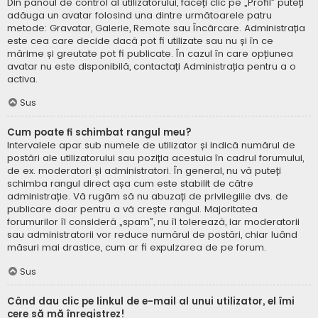
Din panoul de control al utilizatorului, faceți clic pe „Profil” puteți
adăuga un avatar folosind una dintre următoarele patru
metode: Gravatar, Galerie, Remote sau Încărcare. Administrația
este cea care decide dacă pot fi utilizate sau nu și în ce
mărime și greutate pot fi publicate. În cazul în care opțiunea
avatar nu este disponibilă, contactați Administrația pentru a o
activa.
Sus
Cum poate fi schimbat rangul meu?
Intervalele apar sub numele de utilizator și indică numărul de
postări ale utilizatorului sau poziția acestuia în cadrul forumului,
de ex. moderatori și administratori. În general, nu vă puteți
schimba rangul direct așa cum este stabilit de către
administrație. Vă rugăm să nu abuzați de privilegiile dvs. de
publicare doar pentru a vă crește rangul. Majoritatea
forumurilor îl consideră „spam”, nu îl tolerează, iar moderatorii
sau administratorii vor reduce numărul de postări, chiar luând
măsuri mai drastice, cum ar fi expulzarea de pe forum.
Sus
Când dau clic pe linkul de e-mail al unui utilizator, el îmi
cere să mă înregistrez!