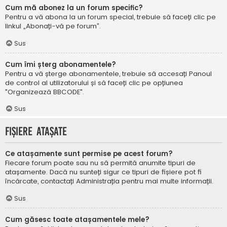
Cum mă abonez la un forum specific?
Pentru a vă abona la un forum special, trebuie să faceți clic pe
linkul „Abonați-vă pe forum”.
Sus
Cum îmi șterg abonamentele?
Pentru a vă șterge abonamentele, trebuie să accesați Panoul
de control al utilizatorului și să faceți clic pe opțiunea
"Organizează BBCODE".
Sus
Fișiere atașate
Ce atașamente sunt permise pe acest forum?
Fiecare forum poate sau nu să permită anumite tipuri de
atașamente. Dacă nu sunteți sigur ce tipuri de fișiere pot fi
încărcate, contactați Administrația pentru mai multe informații.
Sus
Cum găsesc toate atașamentele mele?