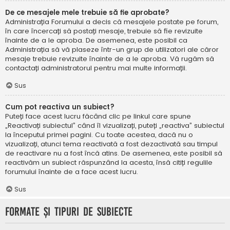
De ce mesajele mele trebuie să fie aprobate?
Administrația Forumului a decis că mesajele postate pe forum,
în care încercați să postați mesaje, trebuie să fie revizuite
înainte de a le aproba. De asemenea, este posibil ca
Administrația să vă plaseze într-un grup de utilizatori ale căror
mesaje trebuie revizuite înainte de a le aproba. Vă rugăm să
contactați administratorul pentru mai multe informații.
Sus
Cum pot reactiva un subiect?
Puteți face acest lucru făcând clic pe linkul care spune
„Reactivați subiectul” când îl vizualizați, puteți „reactiva” subiectul
la începutul primei pagini. Cu toate acestea, dacă nu o
vizualizați, atunci tema reactivată a fost dezactivată sau timpul
de reactivare nu a fost încă atins. De asemenea, este posibil să
reactivăm un subiect răspunzând la acesta, însă citiți regulile
forumului înainte de a face acest lucru.
Sus
Formate și tipuri de subiecte