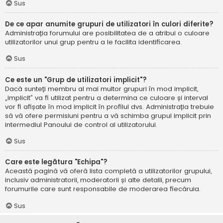
Sus
De ce apar anumite grupuri de utilizatori în culori diferite?
Administrația forumului are posibilitatea de a atribui o culoare
utilizatorilor unui grup pentru a le facilita identificarea.
Sus
Ce este un "Grup de utilizatori implicit"?
Dacă sunteți membru al mai multor grupuri în mod implicit,
„implicit” va fi utilizat pentru a determina ce culoare și interval
vor fi afișate în mod implicit în profilul dvs. Administrația trebuie
să vă ofere permisiuni pentru a vă schimba grupul implicit prin
intermediul Panoului de control al utilizatorului.
Sus
Care este legătura "Echipa"?
Această pagină vă oferă lista completă a utilizatorilor grupului,
inclusiv administratorii, moderatorii și alte detalii, precum
forumurile care sunt responsabile de moderarea fiecăruia.
Sus