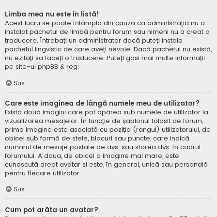
Limba mea nu este în listă!
Acest lucru se poate întâmpla din cauză că administrația nu a
instalat pachetul de limbă pentru forum sau nimeni nu a creat o
traducere. Întrebați un administrator dacă puteți instala
pachetul lingvistic de care aveți nevoie. Dacă pachetul nu există,
nu ezitați să faceți o traducere. Puteți găsi mai multe informații
pe site-ul
phpBB
& reg;
Sus
Care este imaginea de lângă numele meu de utilizator?
Există două imagini care pot apărea sub numele de utilizator la
vizualizarea mesajelor. În funcție de șablonul folosit de forum,
prima imagine este asociată cu poziția (rangul) utilizatorului, de
obicei sub formă de stele, blocuri sau puncte, care indică
numărul de mesaje postate de dvs. sau starea dvs. în cadrul
forumului. A doua, de obicei o imagine mai mare, este
cunoscută drept avatar și este, în general, unică sau personală
pentru fiecare utilizator.
Sus
Cum pot arăta un avatar?