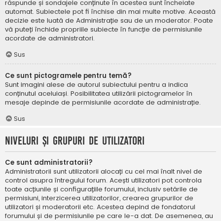
răspunde și sondajele conținute în acestea sunt încheiate
automat. Subiectele pot fi închise din mai multe motive. Această
decizie este luată de Administrație sau de un moderator. Poate
vă puteți închide propriile subiecte în funcție de permisiunile
acordate de administratori.
Sus
Ce sunt pictogramele pentru temă?
Sunt imagini alese de autorul subiectului pentru a indica
conținutul aceluiași. Posibilitatea utilizării pictogramelor în
mesaje depinde de permisiunile acordate de administrație.
Sus
Niveluri și grupuri de utilizatori
Ce sunt administratorii?
Administratorii sunt utilizatorii alocați cu cel mai înalt nivel de
control asupra întregului forum. Acești utilizatori pot controla
toate acțiunile și configurațiile forumului, inclusiv setările de
permisiuni, interzicerea utilizatorilor, crearea grupurilor de
utilizatori și moderatorii etc. Acestea depind de fondatorul
forumului și de permisiunile pe care le-a dat. De asemenea, au