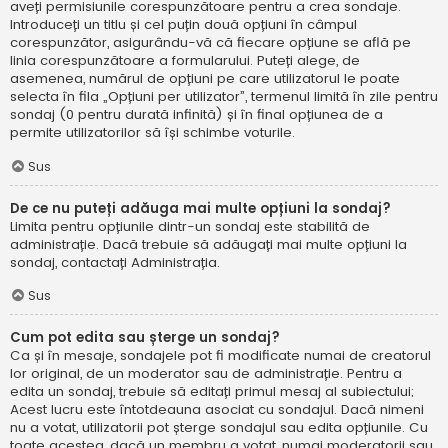
aveți permisiunile corespunzătoare pentru a crea sondaje.
Introduceți un titlu și cel puțin două opțiuni în câmpul
corespunzător, asigurându-vă că fiecare opțiune se află pe
linia corespunzătoare a formularului. Puteți alege, de
asemenea, numărul de opțiuni pe care utilizatorul le poate
selecta în fila „Opțiuni per utilizator”, termenul limită în zile pentru
sondaj (0 pentru durată infinită) și în final opțiunea de a
permite utilizatorilor să își schimbe voturile.
Sus
De ce nu puteți adăuga mai multe opțiuni la sondaj?
Limita pentru opțiunile dintr-un sondaj este stabilită de
administrație. Dacă trebuie să adăugați mai multe opțiuni la
sondaj, contactați Administrația.
Sus
Cum pot edita sau șterge un sondaj?
Ca și în mesaje, sondajele pot fi modificate numai de creatorul
lor original, de un moderator sau de administrație. Pentru a
edita un sondaj, trebuie să editați primul mesaj al subiectului;
Acest lucru este întotdeauna asociat cu sondajul. Dacă nimeni
nu a votat, utilizatorii pot șterge sondajul sau edita opțiunile. Cu
toate acestea, dacă un membru a votat, numai moderatorii sau