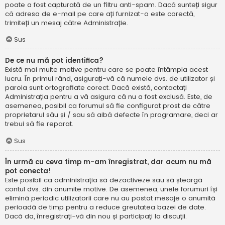
poate a fost capturată de un filtru anti-spam. Dacă sunteți sigur
că adresa de e-mail pe care ați furnizat-o este corectă,
trimiteți un mesaj către Administrație.
Sus
De ce nu mă pot identifica?
Există mai multe motive pentru care se poate întâmpla acest
lucru. În primul rând, asigurați-vă că numele dvs. de utilizator și
parola sunt ortografiate corect. Dacă există, contactați
Administrația pentru a vă asigura că nu a fost exclusă. Este, de
asemenea, posibil ca forumul să fie configurat prost de către
proprietarul său și / sau să aibă defecte în programare, deci ar
trebui să fie reparat.
Sus
În urmă cu ceva timp m-am înregistrat, dar acum nu mă
pot conecta!
Este posibil ca administrația să dezactiveze sau să șteargă
contul dvs. din anumite motive. De asemenea, unele forumuri își
elimină periodic utilizatorii care nu au postat mesaje o anumită
perioadă de timp pentru a reduce greutatea bazei de date.
Dacă da, înregistrați-vă din nou și participați la discuții.