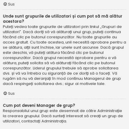
Sus
Unde sunt grupurile de utilizatori și cum pot să mă alătur
acestora?
Puteți vedea toate grupurile de utilizatori prin linkul „Grupuri de
utilizatori”. Dacă doriți să vă alăturați unui grup, puteți continua
făcând clic pe butonul corespunzător. Nu toate grupurile au
acces gratuit. Cu toate acestea, unii necesită aprobare pentru a
se alătura, alții sunt închise, iar unele sunt ascunse. Dacă grupul
este deschis, vă puteți alătura făcând clic pe butonul
corespunzător. Dacă grupul necesită aprobare pentru a vă
alătura, puteți solicita să vă alăturați făcând clic pe butonul
corespunzător. Liderul grupului trebuie să aprobe solicitarea
dvs. și vă va întreba cu siguranță de ce doriți să o faceți. Vă
rugăm să nu vă deranjați în mod continuu Managerul de grup
dacă respingeți solicitarea dvs.; sigur ai motivele tale.
Sus
Cum pot deveni Manager de grup?
Responsabilul unui grup este desemnat de către Administrație
la crearea grupului. Dacă sunteți interesat să creați un grup de
utilizatori, contactați Administrația.