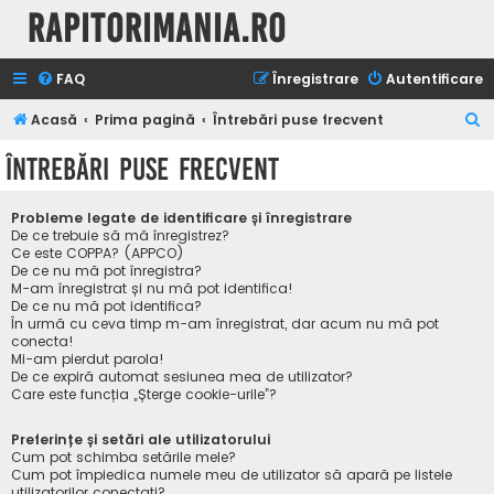
Rapitorimania.ro
FAQ
Înregistrare
Autentificare
C
Acasă
Prima pagină
Întrebări puse frecvent
ă
Întrebări puse frecvent
u
t
Probleme legate de identificare și înregistrare
a
De ce trebuie să mă înregistrez?
Ce este COPPA? (APPCO)
r
De ce nu mă pot înregistra?
M-am înregistrat și nu mă pot identifica!
e
De ce nu mă pot identifica?
În urmă cu ceva timp m-am înregistrat, dar acum nu mă pot
conecta!
Mi-am pierdut parola!
De ce expiră automat sesiunea mea de utilizator?
Care este funcția „Șterge cookie-urile”?
Preferințe și setări ale utilizatorului
Cum pot schimba setările mele?
Cum pot împiedica numele meu de utilizator să apară pe listele
utilizatorilor conectați?