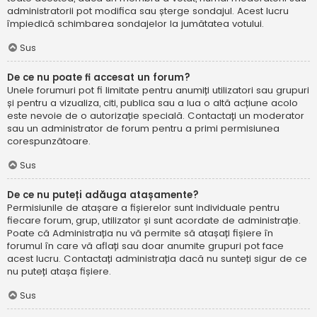
administratorii pot modifica sau șterge sondajul. Acest lucru
împiedică schimbarea sondajelor la jumătatea votului.
Sus
De ce nu poate fi accesat un forum?
Unele forumuri pot fi limitate pentru anumiți utilizatori sau grupuri
și pentru a vizualiza, citi, publica sau a lua o altă acțiune acolo
este nevoie de o autorizație specială. Contactați un moderator
sau un administrator de forum pentru a primi permisiunea
corespunzătoare.
Sus
De ce nu puteți adăuga atașamente?
Permisiunile de atașare a fișierelor sunt individuale pentru
fiecare forum, grup, utilizator și sunt acordate de administrație.
Poate că Administrația nu vă permite să atașați fișiere în
forumul în care vă aflați sau doar anumite grupuri pot face
acest lucru. Contactați administrația dacă nu sunteți sigur de ce
nu puteți atașa fișiere.
Sus