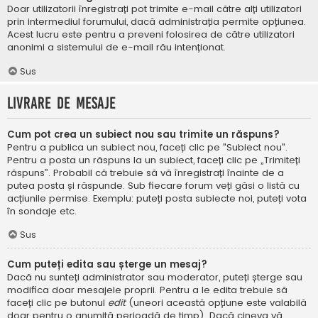
Doar utilizatorii înregistrați pot trimite e-mail către alți utilizatori
prin intermediul forumului, dacă administrația permite opțiunea.
Acest lucru este pentru a preveni folosirea de către utilizatori
anonimi a sistemului de e-mail rău intenționat.
Sus
Livrare de mesaje
Cum pot crea un subiect nou sau trimite un răspuns?
Pentru a publica un subiect nou, faceți clic pe "Subiect nou".
Pentru a posta un răspuns la un subiect, faceți clic pe „Trimiteți
răspuns”. Probabil că trebuie să vă înregistrați înainte de a
putea posta și răspunde. Sub fiecare forum veți găsi o listă cu
acțiunile permise. Exemplu: puteți posta subiecte noi, puteți vota
în sondaje etc.
Sus
Cum puteți edita sau șterge un mesaj?
Dacă nu sunteți administrator sau moderator, puteți șterge sau
modifica doar mesajele proprii. Pentru a le edita trebuie să
faceți clic pe butonul
edit
(uneori această opțiune este valabilă
doar pentru o anumită perioadă de timp). Dacă cineva vă