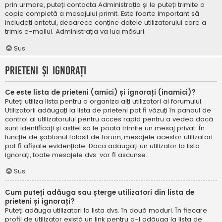
prin urmare, puteți contacta Administrația și le puteți trimite o
copie completă a mesajului primit. Este foarte important să
includeți antetul, deoarece conține datele utilizatorului care a
trimis e-mailul. Administrația va lua măsuri.
Sus
Prieteni și ignorați
Ce este lista de prieteni (amici) și ignorați (inamici)?
Puteți utiliza lista pentru a organiza alți utilizatori ai forumului.
Utilizatorii adăugați la lista de prieteni pot fi văzuți în panoul de
control al utilizatorului pentru acces rapid pentru a vedea dacă
sunt identificați și astfel să le poată trimite un mesaj privat. În
funcție de șablonul folosit de forum, mesajele acestor utilizatori
pot fi afișate evidențiate. Dacă adăugați un utilizator la lista
ignorați, toate mesajele dvs. vor fi ascunse.
Sus
Cum puteți adăuga sau șterge utilizatori din lista de
prieteni și ignorați?
Puteți adăuga utilizatori la lista dvs. în două moduri. În fiecare
profil de utilizator există un link pentru a-l adăuga la lista de