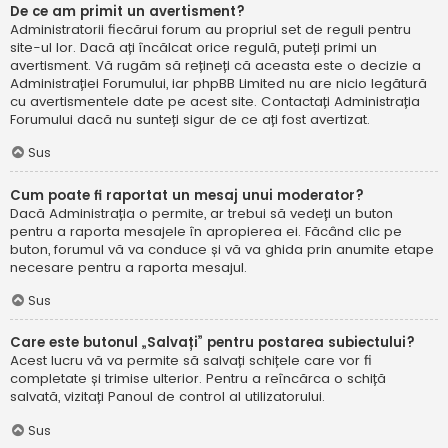
De ce am primit un avertisment?
Administratorii fiecărui forum au propriul set de reguli pentru
site-ul lor. Dacă ați încălcat orice regulă, puteți primi un
avertisment. Vă rugăm să rețineți că aceasta este o decizie a
Administrației Forumului, iar phpBB Limited nu are nicio legătură
cu avertismentele date pe acest site. Contactați Administrația
Forumului dacă nu sunteți sigur de ce ați fost avertizat.
Sus
Cum poate fi raportat un mesaj unui moderator?
Dacă Administrația o permite, ar trebui să vedeți un buton
pentru a raporta mesajele în apropierea ei. Făcând clic pe
buton, forumul vă va conduce și vă va ghida prin anumite etape
necesare pentru a raporta mesajul.
Sus
Care este butonul „Salvați” pentru postarea subiectului?
Acest lucru vă va permite să salvați schițele care vor fi
completate și trimise ulterior. Pentru a reîncărca o schiță
salvată, vizitați Panoul de control al utilizatorului.
Sus