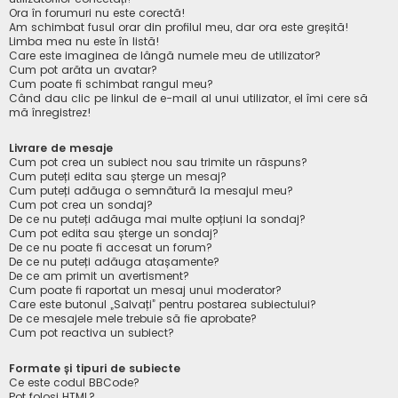
Ora în forumuri nu este corectă!
Am schimbat fusul orar din profilul meu, dar ora este greșită!
Limba mea nu este în listă!
Care este imaginea de lângă numele meu de utilizator?
Cum pot arăta un avatar?
Cum poate fi schimbat rangul meu?
Când dau clic pe linkul de e-mail al unui utilizator, el îmi cere să
mă înregistrez!
Livrare de mesaje
Cum pot crea un subiect nou sau trimite un răspuns?
Cum puteți edita sau șterge un mesaj?
Cum puteți adăuga o semnătură la mesajul meu?
Cum pot crea un sondaj?
De ce nu puteți adăuga mai multe opțiuni la sondaj?
Cum pot edita sau șterge un sondaj?
De ce nu poate fi accesat un forum?
De ce nu puteți adăuga atașamente?
De ce am primit un avertisment?
Cum poate fi raportat un mesaj unui moderator?
Care este butonul „Salvați” pentru postarea subiectului?
De ce mesajele mele trebuie să fie aprobate?
Cum pot reactiva un subiect?
Formate și tipuri de subiecte
Ce este codul BBCode?
Pot folosi HTML?