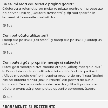
De ce îmi reda căutarea o pagină goală?
Căutarea a returnat prea multe rezultate pentru a fi procesate
de server. Utilizați „Căutare avansată” și fiți mai specific în
termenii și forumurile căutării dvs.
Sus
Cum pot căuta utilizatori?
Faceți clic pe linkul „Utilizatori” și faceți clic pe linkul „Căutați un
utilizator”.
Sus
Cum puteți găsi propriile mesaje și subiecte?
Puteți găsi mesajele dvs. făcând clic pe „Afișați mesajele dvs.”
în Panoul de control al utilizatorului sau făcând clic pe linkul
„Afișați mesajele dvs.” prin pagina proprie de profil sau făcând
clic pe butonul Meniul „Linkuri rapide” din partea de sus a
forumului. Pentru a căuta subiectele dvs., utilizați pagina de
căutare avansată și completați opțiunile corespunzătoare.
Sus
Abonamente și Preferințe