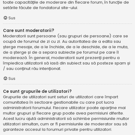
toate capacitățile de moderare din fiecare forum, în funcție de
setările făcute de fondatorul site-ului.
Sus
Care sunt moderatorii?
Moderatorii sunt persoane (sau grupuri de persoane) care se
ocupă de forumul de zi cu zi. Au autoritatea de a edita sau
șterge mesaje, de a le închide, de a le deschide, de a le muta,
de a șterge și de a separa subiecte pe forumul pe care îl
moderează. În general, moderatorii sunt prezenți pentru a
împiedica utilizatorii să iasă din subiect sau să posteze spam și
/ sau conținut rău intenționat.
Sus
Ce sunt grupurile de utilizatori?
Grupurile de utilizatori sunt seturi de utilizatori care împart
comunitatea în sectoare gestionabile cu care pot lucra
administratorii forumului. Fiecare utilizator poate aparține mai
multor grupuri și fiecare grup poate avea permisiuni diferite.
Acest lucru ajută administratorii să schimbe permisiunile multor
utilizatori simultan, cum ar fi permisiunile de moderator sau să
garanteze accesul la forumuri private pentru utilizatori.