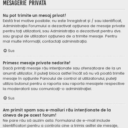
Mesagerie privată
Nu pot trimite un mesaj privat!
Există trei motive posibile; nu este înregistrat și / sau identificat,
Administrația Forumului a dezactivat opțiunea de mesaje private
pentru toți utilizatorii, sau Administrația a dezactivat pentru dvs.
sau grupul de utilizatori opțiunea de a trimite mesaje. Pentru
mai multe informații, contactați administrația.
Sus
Primesc mesaje private nedorite!
Dacă primiți mesaje rău intenționate sau ofensatoare de la un
anumit utilizator, îl puteți bloca astfel încât să nu vă poată trimite
mesaje în opțiunile Panoului de control al utilizatorului, puteți
utiliza butonul pentru a raporta sau raporta mesajele respective
la moderatorii sau comunicați-o administrației.
Sus
Am primit spam sau e-mailuri rău intenționate de la
cineva de pe acest forum!
Ne pare rău să auzim asta. Formularul de e-mail include
identificatori pentru a controla cine a trimis astfel de mesaje,