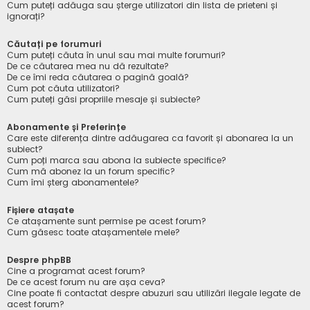
Cum puteți adăuga sau șterge utilizatori din lista de prieteni și
ignorați?
Căutați pe forumuri
Cum puteți căuta în unul sau mai multe forumuri?
De ce căutarea mea nu dă rezultate?
De ce îmi reda căutarea o pagină goală?
Cum pot căuta utilizatori?
Cum puteți găsi propriile mesaje și subiecte?
Abonamente și Preferințe
Care este diferența dintre adăugarea ca favorit și abonarea la un
subiect?
Cum poți marca sau abona la subiecte specifice?
Cum mă abonez la un forum specific?
Cum îmi șterg abonamentele?
Fișiere atașate
Ce atașamente sunt permise pe acest forum?
Cum găsesc toate atașamentele mele?
Despre phpBB
Cine a programat acest forum?
De ce acest forum nu are așa ceva?
Cine poate fi contactat despre abuzuri sau utilizări ilegale legate de
acest forum?