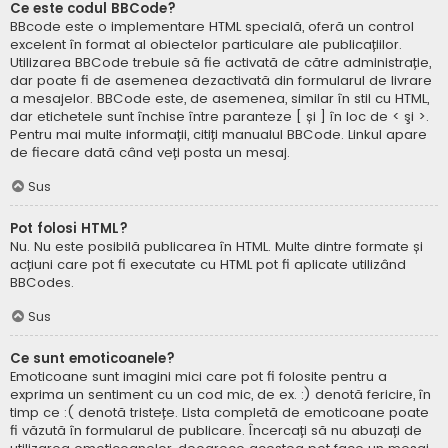
Ce este codul BBCode?
BBcode este o implementare HTML specială, oferă un control
excelent în format al obiectelor particulare ale publicațiilor.
Utilizarea BBCode trebuie să fie activată de către administrație,
dar poate fi de asemenea dezactivată din formularul de livrare
a mesajelor. BBCode este, de asemenea, similar în stil cu HTML,
dar etichetele sunt închise între paranteze [ și ] în loc de < şi >.
Pentru mai multe informații, citiți manualul BBCode. Linkul apare
de fiecare dată când veți posta un mesaj.
Sus
Pot folosi HTML?
Nu. Nu este posibilă publicarea în HTML. Multe dintre formate și
acțiuni care pot fi executate cu HTML pot fi aplicate utilizând
BBCodes.
Sus
Ce sunt emoticoanele?
Emoticoane sunt imagini mici care pot fi folosite pentru a
exprima un sentiment cu un cod mic, de ex. :) denotă fericire, în
timp ce :( denotă tristețe. Lista completă de emoticoane poate
fi văzută în formularul de publicare. Încercați să nu abuzați de