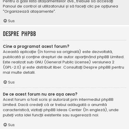
Pentru a găsi lista atașamentelor dvs., trebuie să accesați
Panoul de control al utilizatorului și să faceți clic pe opțiunea
"Organizează atașamente".
Sus
Despre phpBB
Cine a programat acest forum?
Această aplicație (în forma sa originală) este dezvoltată,
publicată și conține drepturi de autor aparținând
phpBB Limited
.
Este realizat sub GNU (General Public License) versiunea 2
(GPL-2.0) și este distribuit liber. Consultați
Despre phpBB
pentru
mai multe detalii.
Sus
De ce acest forum nu are așa ceva?
Acest forum a fost scris și autorizat prin intermediul phpBB
Limited. Dacă credeți că ar trebui adăugată o anumită
caracteristică, vizitați
phpBB Ideas Center
(în engleză), unde
puteți vota idei funcții existente sau sugerează noi.
Sus