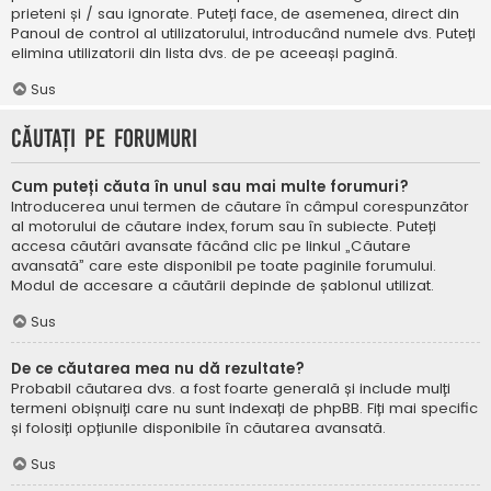
prieteni și / sau ignorate. Puteți face, de asemenea, direct din
Panoul de control al utilizatorului, introducând numele dvs. Puteți
elimina utilizatorii din lista dvs. de pe aceeași pagină.
Sus
Căutați pe forumuri
Cum puteți căuta în unul sau mai multe forumuri?
Introducerea unui termen de căutare în câmpul corespunzător
al motorului de căutare index, forum sau în subiecte. Puteți
accesa căutări avansate făcând clic pe linkul „Căutare
avansată” care este disponibil pe toate paginile forumului.
Modul de accesare a căutării depinde de șablonul utilizat.
Sus
De ce căutarea mea nu dă rezultate?
Probabil căutarea dvs. a fost foarte generală și include mulți
termeni obișnuiți care nu sunt indexați de phpBB. Fiți mai specific
și folosiți opțiunile disponibile în căutarea avansată.
Sus