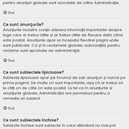
pentru anunțuri globale sunt acordate de către Administrație.
Sus
Ce sunt anunţurile?
Anunțurile noastre conțin adesea informații importante despre
lege care ar trebui citite și ar trebui citite de fiecare dată când
este posibil. Anunțurile apar la începutul fiecărei pagini unde
sunt publicate. Ca și în reclamele globale, autorizațiile pentru
reclame sunt aprobate de administraţie.
Sus
Ce sunt subiectele lipicioase?
Subiecte lipicioase apar pe forumul de sub anunţuri și numai pe
prima pagină. De multe ori sunt importante, așa că ar trebui să
le citiți ori de câte ori este posibil. La fel ca în anunțurile și
anunțurile globale, Administrația are permisiuni pentru a
remedia un subiect.
Sus
Ce sunt subiectele închise?
Subiecte închise sunt subiecte în care utilizatorii nu mai pot