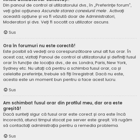
Din panoul de control al utilizatorului dvs., în „Preferințe forum”,
veți găsi opțiunea
Ascunde starea conexiunii mele
. Activați
această opțiune și va fi văzută doar de Administratori,
Moderatori și dvs. Veți fi socotit ca utilizator ascuns.
Sus
Ora în forumuri nu este corectă!
Este posibil să vedeți ora corespunzătoare unui alt fus orar. În
acest caz, vizitați Panoul de control al utilizatorului și definiți fusul
orar în funcție de locația dvs., de ex. Londra, Paris, New York,
Sydney etc. Nu uitați că pentru a schimba fusul orar, ca și
celelalte preferințe, trebuie să fiți înregistrat. Dacă nu este,
acesta este un moment bun pentru a face acest lucru.
Sus
Am schimbat fusul orar din profilul meu, dar ora este
greșită!
Dacă sunteți sigur că fusul orar este corect și ora este încă
incorectă, atunci timpul stocat pe server este greșit. Vă rugăm
să contactați administrația pentru a remedia problema.
Sus