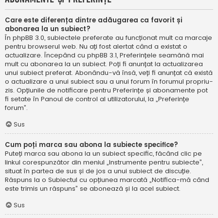
Care este diferența dintre adăugarea ca favorit și
abonarea la un subiect?
În phpBB 3.0, subiectele preferate au funcționat mult ca marcaje
pentru browserul web. Nu ați fost alertat când a existat o
actualizare. Începând cu phpBB 3.1, Preferințele seamănă mai
mult cu abonarea la un subiect. Poți fi anunțat la actualizarea
unui subiect preferat. Abonându-vă însă, veți fi anunțat că există
o actualizare a unui subiect sau a unui forum în forumul propriu-
zis. Opțiunile de notificare pentru Preferințe și abonamente pot
fi setate în Panoul de control al utilizatorului, la „Preferințe
forum”.
Sus
Cum poți marca sau abona la subiecte specifice?
Puteți marca sau abona la un subiect specific, făcând clic pe
linkul corespunzător din meniul „Instrumente pentru subiecte”,
situat în partea de sus și de jos a unui subiect de discuție.
Răspuns la o Subiectul cu opțiunea marcată „Notifica-mă când
este trimis un răspuns” se abonează și la acel subiect.
Sus