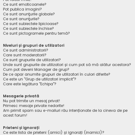
Ce sunt emoticoanele?
Pot publica imagini?
Ce sunt anunţurile globale?
Ce sunt anunţurile?
Ce sunt subiectele lipicioase?
Ce sunt subiectele închise?
Ce sunt pictogramele pentru temă?
Niveluri și grupuri de utilizatori
Ce sunt administratorii?
Care sunt moderatorii?
Ce sunt grupurile de utilizatori?
Unde sunt grupurile de utilizatori și cum pot să mă alătur acestora?
Cum pot deveni Manager de grup?
De ce apar anumite grupuri de utilizatori în culori diferite?
Ce este un "Grup de utilizatori implicit"?
Care este legătura "Echipa"?
Mesagerie privată
Nu pot trimite un mesaj privat!
Primesc mesaje private nedorite!
Am primit spam sau e-mailuri rău intenționate de la cineva de pe
acest forum!
Prieteni și ignorați
Ce este lista de prieteni (amici) și ignorați (inamici)?