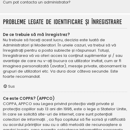
Cum pot contacta un administrator?
Probleme legate de identificare și înregistrare
De ce trebuie să mă înregistrez?
Nu trebuie să faceți acest lucru, decizia este luată de
Administratori și Moderatori. În unele cazuri, va trebui să vă
înregistrați pentru a posta subiecte și răspunsuri. Totuși,
înregistrarea vă va oferi acces la conținut suplimentar și / sau
avantaje de care nu v-ați bucura ca utilizator invitat, cum ar fi
imaginea personalizată (avatar), mesaje private, abonament la
grupuri de utilizatori etc. Va dura doar câteva secunde. Este
foarte recomandat.
Sus
Ce este COPPA? (APPCO)
COPPA, APPCO sau Legea privind protecția vieții private și
protecția copiilor sub 13 ani din 1998, este o lege a Statelor Unite,
în care se solicită site-uri de internet, care sunt potențiali
colectori de informații. , ca fișa copilului să fie scrisă și ratificată
cu acordul părinților sau cu o altă metodă de recunoaștere a
gardei legale, care permite colectarea informațiilor personale