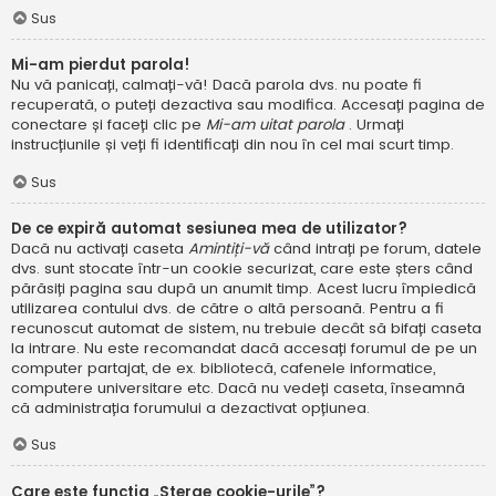
Sus
Mi-am pierdut parola!
Nu vă panicați, calmați-vă! Dacă parola dvs. nu poate fi
recuperată, o puteți dezactiva sau modifica. Accesați pagina de
conectare și faceți clic pe
Mi-am uitat parola
. Urmați
instrucțiunile și veți fi identificați din nou în cel mai scurt timp.
Sus
De ce expiră automat sesiunea mea de utilizator?
Dacă nu activați caseta
Amintiți-vă
când intrați pe forum, datele
dvs. sunt stocate într-un cookie securizat, care este șters când
părăsiți pagina sau după un anumit timp. Acest lucru împiedică
utilizarea contului dvs. de către o altă persoană. Pentru a fi
recunoscut automat de sistem, nu trebuie decât să bifați caseta
la intrare. Nu este recomandat dacă accesați forumul de pe un
computer partajat, de ex. bibliotecă, cafenele informatice,
computere universitare etc. Dacă nu vedeți caseta, înseamnă
că administrația forumului a dezactivat opțiunea.
Sus
Care este funcția „Șterge cookie-urile”?