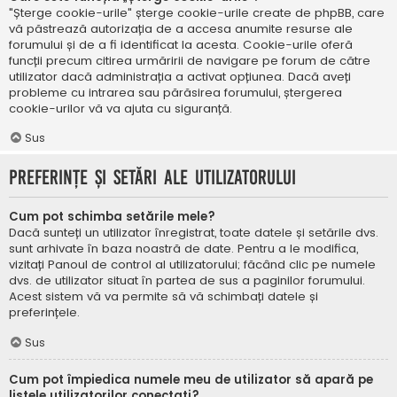
"Șterge cookie-urile" șterge cookie-urile create de phpBB, care
vă păstrează autorizația de a accesa anumite resurse ale
forumului și de a fi identificat la acesta. Cookie-urile oferă
funcții precum citirea urmăririi de navigare pe forum de către
utilizator dacă administrația a activat opțiunea. Dacă aveți
probleme cu intrarea sau părăsirea forumului, ștergerea
cookie-urilor vă va ajuta cu siguranță.
Sus
Preferințe și setări ale utilizatorului
Cum pot schimba setările mele?
Dacă sunteți un utilizator înregistrat, toate datele și setările dvs.
sunt arhivate în baza noastră de date. Pentru a le modifica,
vizitați Panoul de control al utilizatorului; făcând clic pe numele
dvs. de utilizator situat în partea de sus a paginilor forumului.
Acest sistem vă va permite să vă schimbați datele și
preferințele.
Sus
Cum pot împiedica numele meu de utilizator să apară pe
listele utilizatorilor conectați?