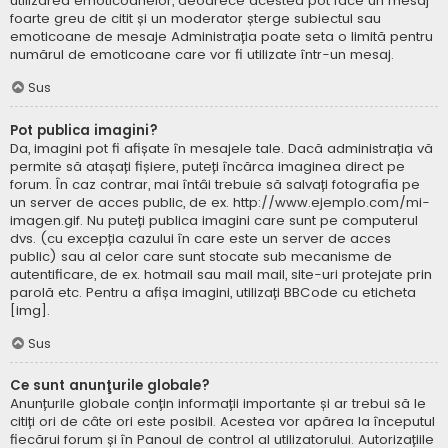
utilizarea emoticoanelor, deoarece acestea pot face un mesaj
foarte greu de citit și un moderator șterge subiectul sau
emoticoane de mesaje Administrația poate seta o limită pentru
numărul de emoticoane care vor fi utilizate într-un mesaj.
Sus
Pot publica imagini?
Da, imagini pot fi afișate în mesajele tale. Dacă administrația vă
permite să atașați fișiere, puteți încărca imaginea direct pe
forum. În caz contrar, mai întâi trebuie să salvați fotografia pe
un server de acces public, de ex. http://www.ejemplo.com/mi-
imagen.gif. Nu puteți publica imagini care sunt pe computerul
dvs. (cu excepția cazului în care este un server de acces
public) sau al celor care sunt stocate sub mecanisme de
autentificare, de ex. hotmail sau mail mail, site-uri protejate prin
parolă etc. Pentru a afișa imagini, utilizați BBCode cu eticheta
[img].
Sus
Ce sunt anunţurile globale?
Anunțurile globale conțin informații importante și ar trebui să le
citiți ori de câte ori este posibil. Acestea vor apărea la începutul
fiecărui forum și în Panoul de control al utilizatorului. Autorizațiile