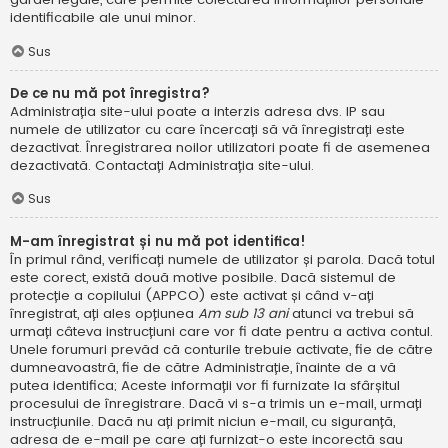
identificabile ale unui minor.
Sus
De ce nu mă pot înregistra?
Administrația site-ului poate a interzis adresa dvs. IP sau
numele de utilizator cu care încercați să vă înregistrați este
dezactivat. Înregistrarea noilor utilizatori poate fi de asemenea
dezactivată. Contactați Administrația site-ului.
Sus
M-am înregistrat și nu mă pot identifica!
În primul rând, verificați numele de utilizator și parola. Dacă totul
este corect, există două motive posibile. Dacă sistemul de
protecție a copilului (APPCO) este activat și când v-ați
înregistrat, ați ales opțiunea
Am sub 13 ani
atunci va trebui să
urmați câteva instrucțiuni care vor fi date pentru a activa contul.
Unele forumuri prevăd că conturile trebuie activate, fie de către
dumneavoastră, fie de către Administrație, înainte de a vă
putea identifica; Aceste informații vor fi furnizate la sfârșitul
procesului de înregistrare. Dacă vi s-a trimis un e-mail, urmați
instrucțiunile. Dacă nu ați primit niciun e-mail, cu siguranță,
adresa de e-mail pe care ați furnizat-o este incorectă sau