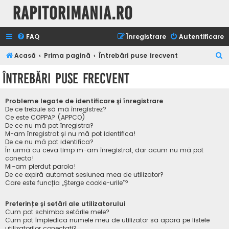
Rapitorimania.ro
FAQ
Înregistrare
Autentificare
C
Acasă
Prima pagină
Întrebări puse frecvent
ă
Întrebări puse frecvent
u
t
Probleme legate de identificare și înregistrare
a
De ce trebuie să mă înregistrez?
Ce este COPPA? (APPCO)
r
De ce nu mă pot înregistra?
M-am înregistrat și nu mă pot identifica!
e
De ce nu mă pot identifica?
În urmă cu ceva timp m-am înregistrat, dar acum nu mă pot
conecta!
Mi-am pierdut parola!
De ce expiră automat sesiunea mea de utilizator?
Care este funcția „Șterge cookie-urile”?
Preferințe și setări ale utilizatorului
Cum pot schimba setările mele?
Cum pot împiedica numele meu de utilizator să apară pe listele
utilizatorilor conectați?