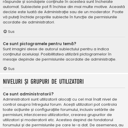
răspunde și sondajele conținute în acestea sunt încheiate
automat. Subiectele pot fi închise din mai multe motive. Această
decizie este luată de Administrație sau de un moderator. Poate
vă puteți închide propriile subiecte în funcție de permisiunile
acordate de administratori.
Sus
Ce sunt pictogramele pentru temă?
Sunt imagini alese de autorul subiectului pentru a indica
conținutul aceluiași. Posibilitatea utilizării pictogramelor în
mesaje depinde de permisiunile acordate de administrație.
Sus
Niveluri și grupuri de utilizatori
Ce sunt administratorii?
Administratorii sunt utilizatorii alocați cu cel mai înalt nivel de
control asupra întregului forum. Acești utilizatori pot controla
toate acțiunile și configurațiile forumului, inclusiv setările de
permisiuni, interzicerea utilizatorilor, crearea grupurilor de
utilizatori și moderatorii etc. Acestea depind de fondatorul
forumului și de permisiunile pe care le-a dat. De asemenea, au