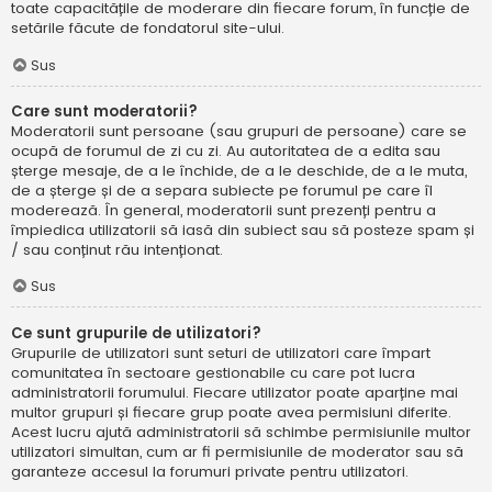
toate capacitățile de moderare din fiecare forum, în funcție de
setările făcute de fondatorul site-ului.
Sus
Care sunt moderatorii?
Moderatorii sunt persoane (sau grupuri de persoane) care se
ocupă de forumul de zi cu zi. Au autoritatea de a edita sau
șterge mesaje, de a le închide, de a le deschide, de a le muta,
de a șterge și de a separa subiecte pe forumul pe care îl
moderează. În general, moderatorii sunt prezenți pentru a
împiedica utilizatorii să iasă din subiect sau să posteze spam și
/ sau conținut rău intenționat.
Sus
Ce sunt grupurile de utilizatori?
Grupurile de utilizatori sunt seturi de utilizatori care împart
comunitatea în sectoare gestionabile cu care pot lucra
administratorii forumului. Fiecare utilizator poate aparține mai
multor grupuri și fiecare grup poate avea permisiuni diferite.
Acest lucru ajută administratorii să schimbe permisiunile multor
utilizatori simultan, cum ar fi permisiunile de moderator sau să
garanteze accesul la forumuri private pentru utilizatori.