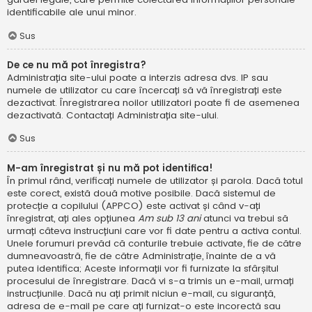
identificabile ale unui minor.
Sus
De ce nu mă pot înregistra?
Administrația site-ului poate a interzis adresa dvs. IP sau
numele de utilizator cu care încercați să vă înregistrați este
dezactivat. Înregistrarea noilor utilizatori poate fi de asemenea
dezactivată. Contactați Administrația site-ului.
Sus
M-am înregistrat și nu mă pot identifica!
În primul rând, verificați numele de utilizator și parola. Dacă totul
este corect, există două motive posibile. Dacă sistemul de
protecție a copilului (APPCO) este activat și când v-ați
înregistrat, ați ales opțiunea
Am sub 13 ani
atunci va trebui să
urmați câteva instrucțiuni care vor fi date pentru a activa contul.
Unele forumuri prevăd că conturile trebuie activate, fie de către
dumneavoastră, fie de către Administrație, înainte de a vă
putea identifica; Aceste informații vor fi furnizate la sfârșitul
procesului de înregistrare. Dacă vi s-a trimis un e-mail, urmați
instrucțiunile. Dacă nu ați primit niciun e-mail, cu siguranță,
adresa de e-mail pe care ați furnizat-o este incorectă sau