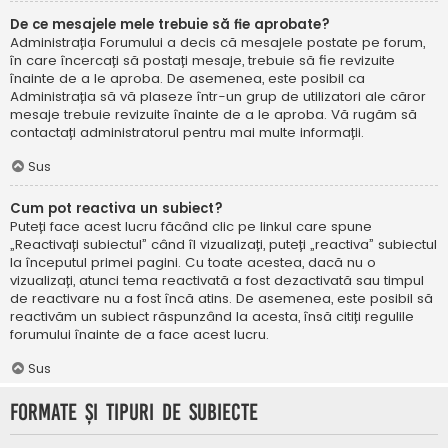
De ce mesajele mele trebuie să fie aprobate?
Administrația Forumului a decis că mesajele postate pe forum,
în care încercați să postați mesaje, trebuie să fie revizuite
înainte de a le aproba. De asemenea, este posibil ca
Administrația să vă plaseze într-un grup de utilizatori ale căror
mesaje trebuie revizuite înainte de a le aproba. Vă rugăm să
contactați administratorul pentru mai multe informații.
Sus
Cum pot reactiva un subiect?
Puteți face acest lucru făcând clic pe linkul care spune
„Reactivați subiectul” când îl vizualizați, puteți „reactiva” subiectul
la începutul primei pagini. Cu toate acestea, dacă nu o
vizualizați, atunci tema reactivată a fost dezactivată sau timpul
de reactivare nu a fost încă atins. De asemenea, este posibil să
reactivăm un subiect răspunzând la acesta, însă citiți regulile
forumului înainte de a face acest lucru.
Sus
Formate și tipuri de subiecte