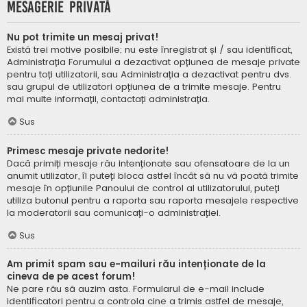
Mesagerie privată
Nu pot trimite un mesaj privat!
Există trei motive posibile; nu este înregistrat și / sau identificat,
Administrația Forumului a dezactivat opțiunea de mesaje private
pentru toți utilizatorii, sau Administrația a dezactivat pentru dvs.
sau grupul de utilizatori opțiunea de a trimite mesaje. Pentru
mai multe informații, contactați administrația.
Sus
Primesc mesaje private nedorite!
Dacă primiți mesaje rău intenționate sau ofensatoare de la un
anumit utilizator, îl puteți bloca astfel încât să nu vă poată trimite
mesaje în opțiunile Panoului de control al utilizatorului, puteți
utiliza butonul pentru a raporta sau raporta mesajele respective
la moderatorii sau comunicați-o administrației.
Sus
Am primit spam sau e-mailuri rău intenționate de la
cineva de pe acest forum!
Ne pare rău să auzim asta. Formularul de e-mail include
identificatori pentru a controla cine a trimis astfel de mesaje,