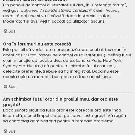
Din panoul de control al utilizatorului dvs., în „Preferințe forum”,
veți găsi opțiunea
Ascunde starea conexiunii mele
. Activați
această opțiune și va fi văzută doar de Administratori,
Moderatori și dvs. Veți fi socotit ca utilizator ascuns.
Sus
Ora în forumuri nu este corectă!
Este posibil să vedeți ora corespunzătoare unui alt fus orar. În
acest caz, vizitați Panoul de control al utilizatorului și definiți fusul
orar în funcție de locația dvs., de ex. Londra, Paris, New York,
Sydney etc. Nu uitați că pentru a schimba fusul orar, ca și
celelalte preferințe, trebuie să fiți înregistrat. Dacă nu este,
acesta este un moment bun pentru a face acest lucru.
Sus
Am schimbat fusul orar din profilul meu, dar ora este
greșită!
Dacă sunteți sigur că fusul orar este corect și ora este încă
incorectă, atunci timpul stocat pe server este greșit. Vă rugăm
să contactați administrația pentru a remedia problema.
Sus