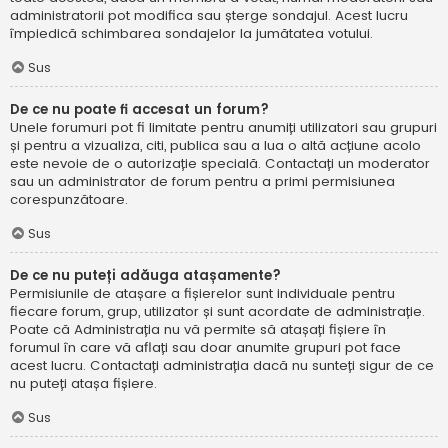
administratorii pot modifica sau șterge sondajul. Acest lucru
împiedică schimbarea sondajelor la jumătatea votului.
Sus
De ce nu poate fi accesat un forum?
Unele forumuri pot fi limitate pentru anumiți utilizatori sau grupuri
și pentru a vizualiza, citi, publica sau a lua o altă acțiune acolo
este nevoie de o autorizație specială. Contactați un moderator
sau un administrator de forum pentru a primi permisiunea
corespunzătoare.
Sus
De ce nu puteți adăuga atașamente?
Permisiunile de atașare a fișierelor sunt individuale pentru
fiecare forum, grup, utilizator și sunt acordate de administrație.
Poate că Administrația nu vă permite să atașați fișiere în
forumul în care vă aflați sau doar anumite grupuri pot face
acest lucru. Contactați administrația dacă nu sunteți sigur de ce
nu puteți atașa fișiere.
Sus