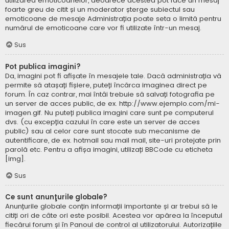
utilizarea emoticoanelor, deoarece acestea pot face un mesaj
foarte greu de citit și un moderator șterge subiectul sau
emoticoane de mesaje Administrația poate seta o limită pentru
numărul de emoticoane care vor fi utilizate într-un mesaj.
Sus
Pot publica imagini?
Da, imagini pot fi afișate în mesajele tale. Dacă administrația vă
permite să atașați fișiere, puteți încărca imaginea direct pe
forum. În caz contrar, mai întâi trebuie să salvați fotografia pe
un server de acces public, de ex. http://www.ejemplo.com/mi-
imagen.gif. Nu puteți publica imagini care sunt pe computerul
dvs. (cu excepția cazului în care este un server de acces
public) sau al celor care sunt stocate sub mecanisme de
autentificare, de ex. hotmail sau mail mail, site-uri protejate prin
parolă etc. Pentru a afișa imagini, utilizați BBCode cu eticheta
[img].
Sus
Ce sunt anunţurile globale?
Anunțurile globale conțin informații importante și ar trebui să le
citiți ori de câte ori este posibil. Acestea vor apărea la începutul
fiecărui forum și în Panoul de control al utilizatorului. Autorizațiile