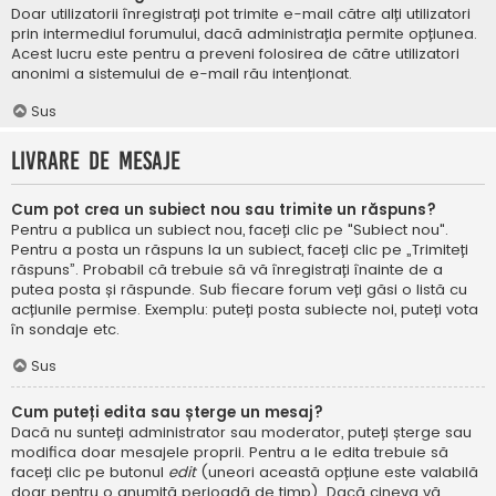
Doar utilizatorii înregistrați pot trimite e-mail către alți utilizatori
prin intermediul forumului, dacă administrația permite opțiunea.
Acest lucru este pentru a preveni folosirea de către utilizatori
anonimi a sistemului de e-mail rău intenționat.
Sus
Livrare de mesaje
Cum pot crea un subiect nou sau trimite un răspuns?
Pentru a publica un subiect nou, faceți clic pe "Subiect nou".
Pentru a posta un răspuns la un subiect, faceți clic pe „Trimiteți
răspuns”. Probabil că trebuie să vă înregistrați înainte de a
putea posta și răspunde. Sub fiecare forum veți găsi o listă cu
acțiunile permise. Exemplu: puteți posta subiecte noi, puteți vota
în sondaje etc.
Sus
Cum puteți edita sau șterge un mesaj?
Dacă nu sunteți administrator sau moderator, puteți șterge sau
modifica doar mesajele proprii. Pentru a le edita trebuie să
faceți clic pe butonul
edit
(uneori această opțiune este valabilă
doar pentru o anumită perioadă de timp). Dacă cineva vă