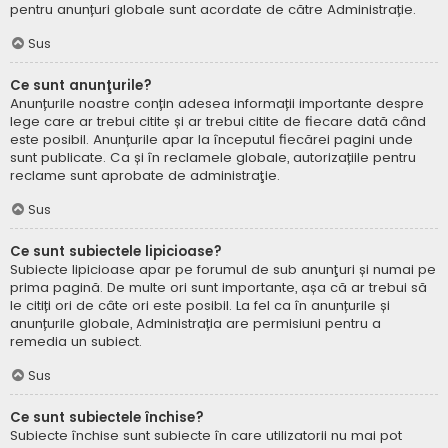
pentru anunțuri globale sunt acordate de către Administrație.
Sus
Ce sunt anunţurile?
Anunțurile noastre conțin adesea informații importante despre
lege care ar trebui citite și ar trebui citite de fiecare dată când
este posibil. Anunțurile apar la începutul fiecărei pagini unde
sunt publicate. Ca și în reclamele globale, autorizațiile pentru
reclame sunt aprobate de administraţie.
Sus
Ce sunt subiectele lipicioase?
Subiecte lipicioase apar pe forumul de sub anunţuri și numai pe
prima pagină. De multe ori sunt importante, așa că ar trebui să
le citiți ori de câte ori este posibil. La fel ca în anunțurile și
anunțurile globale, Administrația are permisiuni pentru a
remedia un subiect.
Sus
Ce sunt subiectele închise?
Subiecte închise sunt subiecte în care utilizatorii nu mai pot