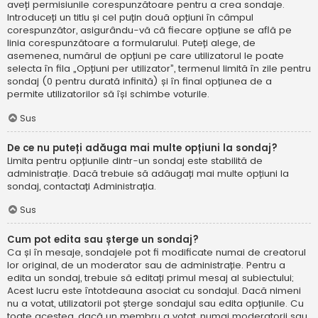
aveți permisiunile corespunzătoare pentru a crea sondaje.
Introduceți un titlu și cel puțin două opțiuni în câmpul
corespunzător, asigurându-vă că fiecare opțiune se află pe
linia corespunzătoare a formularului. Puteți alege, de
asemenea, numărul de opțiuni pe care utilizatorul le poate
selecta în fila „Opțiuni per utilizator”, termenul limită în zile pentru
sondaj (0 pentru durată infinită) și în final opțiunea de a
permite utilizatorilor să își schimbe voturile.
Sus
De ce nu puteți adăuga mai multe opțiuni la sondaj?
Limita pentru opțiunile dintr-un sondaj este stabilită de
administrație. Dacă trebuie să adăugați mai multe opțiuni la
sondaj, contactați Administrația.
Sus
Cum pot edita sau șterge un sondaj?
Ca și în mesaje, sondajele pot fi modificate numai de creatorul
lor original, de un moderator sau de administrație. Pentru a
edita un sondaj, trebuie să editați primul mesaj al subiectului;
Acest lucru este întotdeauna asociat cu sondajul. Dacă nimeni
nu a votat, utilizatorii pot șterge sondajul sau edita opțiunile. Cu
toate acestea, dacă un membru a votat, numai moderatorii sau