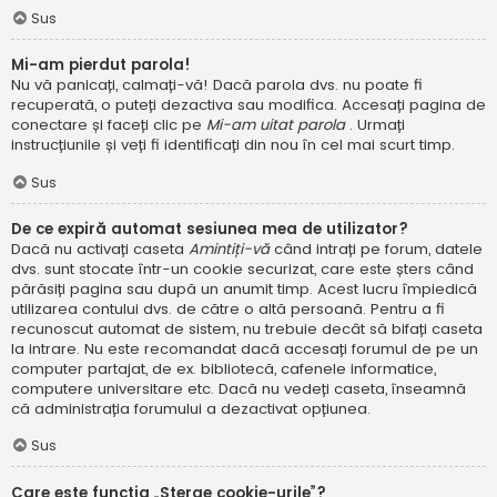
Sus
Mi-am pierdut parola!
Nu vă panicați, calmați-vă! Dacă parola dvs. nu poate fi
recuperată, o puteți dezactiva sau modifica. Accesați pagina de
conectare și faceți clic pe
Mi-am uitat parola
. Urmați
instrucțiunile și veți fi identificați din nou în cel mai scurt timp.
Sus
De ce expiră automat sesiunea mea de utilizator?
Dacă nu activați caseta
Amintiți-vă
când intrați pe forum, datele
dvs. sunt stocate într-un cookie securizat, care este șters când
părăsiți pagina sau după un anumit timp. Acest lucru împiedică
utilizarea contului dvs. de către o altă persoană. Pentru a fi
recunoscut automat de sistem, nu trebuie decât să bifați caseta
la intrare. Nu este recomandat dacă accesați forumul de pe un
computer partajat, de ex. bibliotecă, cafenele informatice,
computere universitare etc. Dacă nu vedeți caseta, înseamnă
că administrația forumului a dezactivat opțiunea.
Sus
Care este funcția „Șterge cookie-urile”?