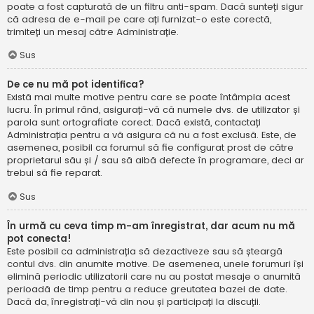
poate a fost capturată de un filtru anti-spam. Dacă sunteți sigur
că adresa de e-mail pe care ați furnizat-o este corectă,
trimiteți un mesaj către Administrație.
Sus
De ce nu mă pot identifica?
Există mai multe motive pentru care se poate întâmpla acest
lucru. În primul rând, asigurați-vă că numele dvs. de utilizator și
parola sunt ortografiate corect. Dacă există, contactați
Administrația pentru a vă asigura că nu a fost exclusă. Este, de
asemenea, posibil ca forumul să fie configurat prost de către
proprietarul său și / sau să aibă defecte în programare, deci ar
trebui să fie reparat.
Sus
În urmă cu ceva timp m-am înregistrat, dar acum nu mă
pot conecta!
Este posibil ca administrația să dezactiveze sau să șteargă
contul dvs. din anumite motive. De asemenea, unele forumuri își
elimină periodic utilizatorii care nu au postat mesaje o anumită
perioadă de timp pentru a reduce greutatea bazei de date.
Dacă da, înregistrați-vă din nou și participați la discuții.