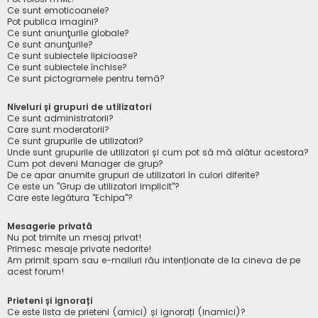
Ce sunt emoticoanele?
Pot publica imagini?
Ce sunt anunţurile globale?
Ce sunt anunţurile?
Ce sunt subiectele lipicioase?
Ce sunt subiectele închise?
Ce sunt pictogramele pentru temă?
Niveluri și grupuri de utilizatori
Ce sunt administratorii?
Care sunt moderatorii?
Ce sunt grupurile de utilizatori?
Unde sunt grupurile de utilizatori și cum pot să mă alătur acestora?
Cum pot deveni Manager de grup?
De ce apar anumite grupuri de utilizatori în culori diferite?
Ce este un "Grup de utilizatori implicit"?
Care este legătura "Echipa"?
Mesagerie privată
Nu pot trimite un mesaj privat!
Primesc mesaje private nedorite!
Am primit spam sau e-mailuri rău intenționate de la cineva de pe
acest forum!
Prieteni și ignorați
Ce este lista de prieteni (amici) și ignorați (inamici)?