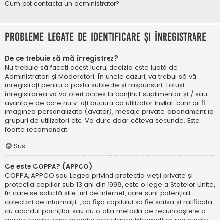
Cum pot contacta un administrator?
Probleme legate de identificare și înregistrare
De ce trebuie să mă înregistrez?
Nu trebuie să faceți acest lucru, decizia este luată de
Administratori și Moderatori. În unele cazuri, va trebui să vă
înregistrați pentru a posta subiecte și răspunsuri. Totuși,
înregistrarea vă va oferi acces la conținut suplimentar și / sau
avantaje de care nu v-ați bucura ca utilizator invitat, cum ar fi
imaginea personalizată (avatar), mesaje private, abonament la
grupuri de utilizatori etc. Va dura doar câteva secunde. Este
foarte recomandat.
Sus
Ce este COPPA? (APPCO)
COPPA, APPCO sau Legea privind protecția vieții private și
protecția copiilor sub 13 ani din 1998, este o lege a Statelor Unite,
în care se solicită site-uri de internet, care sunt potențiali
colectori de informații. , ca fișa copilului să fie scrisă și ratificată
cu acordul părinților sau cu o altă metodă de recunoaștere a
gardei legale, care permite colectarea informațiilor personale