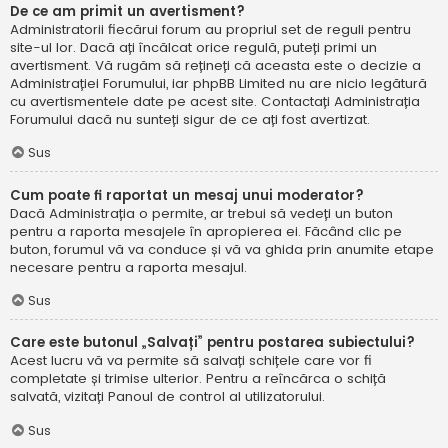
De ce am primit un avertisment?
Administratorii fiecărui forum au propriul set de reguli pentru
site-ul lor. Dacă ați încălcat orice regulă, puteți primi un
avertisment. Vă rugăm să rețineți că aceasta este o decizie a
Administrației Forumului, iar phpBB Limited nu are nicio legătură
cu avertismentele date pe acest site. Contactați Administrația
Forumului dacă nu sunteți sigur de ce ați fost avertizat.
Sus
Cum poate fi raportat un mesaj unui moderator?
Dacă Administrația o permite, ar trebui să vedeți un buton
pentru a raporta mesajele în apropierea ei. Făcând clic pe
buton, forumul vă va conduce și vă va ghida prin anumite etape
necesare pentru a raporta mesajul.
Sus
Care este butonul „Salvați” pentru postarea subiectului?
Acest lucru vă va permite să salvați schițele care vor fi
completate și trimise ulterior. Pentru a reîncărca o schiță
salvată, vizitați Panoul de control al utilizatorului.
Sus