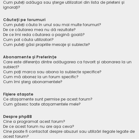
Cum puteți adăuga sau șterge utilizatori din lista de prieteni și
ignorați?
Căutați pe forumuri
Cum puteți căuta în unul sau mai multe forumuri?
De ce căutarea mea nu dă rezultate?
De ce îmi reda căutarea o pagină goală?
Cum pot căuta utilizatori?
Cum puteți găsi propriile mesaje și subiecte?
Abonamente și Preferințe
Care este diferența dintre adăugarea ca favorit și abonarea la un
subiect?
Cum poți marca sau abona la subiecte specifice?
Cum mă abonez la un forum specific?
Cum îmi șterg abonamentele?
Fișiere atașate
Ce atașamente sunt permise pe acest forum?
Cum găsesc toate atașamentele mele?
Despre phpBB
Cine a programat acest forum?
De ce acest forum nu are așa ceva?
Cine poate fi contactat despre abuzuri sau utilizări ilegale legate de
acest forum?