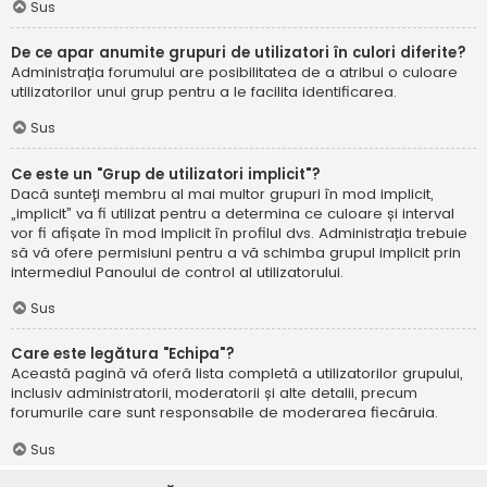
Sus
De ce apar anumite grupuri de utilizatori în culori diferite?
Administrația forumului are posibilitatea de a atribui o culoare
utilizatorilor unui grup pentru a le facilita identificarea.
Sus
Ce este un "Grup de utilizatori implicit"?
Dacă sunteți membru al mai multor grupuri în mod implicit,
„implicit” va fi utilizat pentru a determina ce culoare și interval
vor fi afișate în mod implicit în profilul dvs. Administrația trebuie
să vă ofere permisiuni pentru a vă schimba grupul implicit prin
intermediul Panoului de control al utilizatorului.
Sus
Care este legătura "Echipa"?
Această pagină vă oferă lista completă a utilizatorilor grupului,
inclusiv administratorii, moderatorii și alte detalii, precum
forumurile care sunt responsabile de moderarea fiecăruia.
Sus