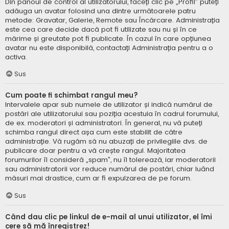
Din panoul de control al utilizatorului, faceți clic pe „Profil” puteți
adăuga un avatar folosind una dintre următoarele patru
metode: Gravatar, Galerie, Remote sau Încărcare. Administrația
este cea care decide dacă pot fi utilizate sau nu și în ce
mărime și greutate pot fi publicate. În cazul în care opțiunea
avatar nu este disponibilă, contactați Administrația pentru a o
activa.
Sus
Cum poate fi schimbat rangul meu?
Intervalele apar sub numele de utilizator și indică numărul de
postări ale utilizatorului sau poziția acestuia în cadrul forumului,
de ex. moderatori și administratori. În general, nu vă puteți
schimba rangul direct așa cum este stabilit de către
administrație. Vă rugăm să nu abuzați de privilegiile dvs. de
publicare doar pentru a vă crește rangul. Majoritatea
forumurilor îl consideră „spam”, nu îl tolerează, iar moderatorii
sau administratorii vor reduce numărul de postări, chiar luând
măsuri mai drastice, cum ar fi expulzarea de pe forum.
Sus
Când dau clic pe linkul de e-mail al unui utilizator, el îmi
cere să mă înregistrez!