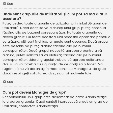
Sus
Unde sunt grupurile de utilizatori și cum pot să mă alătur
acestora?
Puteți vedea toate grupurile de utilizatori prin linkul „Grupuri de
utilizatori”. Dacă doriți să vă alăturați unui grup, puteți continua
făcând clic pe butonul corespunzător. Nu toate grupurile au
acces gratuit. Cu toate acestea, unii necesită aprobare pentru a
se alătura, alții sunt închise, iar unele sunt ascunse. Dacă grupul
este deschis, vă puteți alătura făcând clic pe butonul
corespunzător. Dacă grupul necesită aprobare pentru a vă
alătura, puteți solicita să vă alăturați făcând clic pe butonul
corespunzător. Liderul grupului trebuie să aprobe solicitarea
dvs. și vă va întreba cu siguranță de ce doriți să o faceți. Vă
rugăm să nu vă deranjați în mod continuu Managerul de grup
dacă respingeți solicitarea dvs.; sigur ai motivele tale.
Sus
Cum pot deveni Manager de grup?
Responsabilul unui grup este desemnat de către Administrație
la crearea grupului. Dacă sunteți interesat să creați un grup de
utilizatori, contactați Administrația.