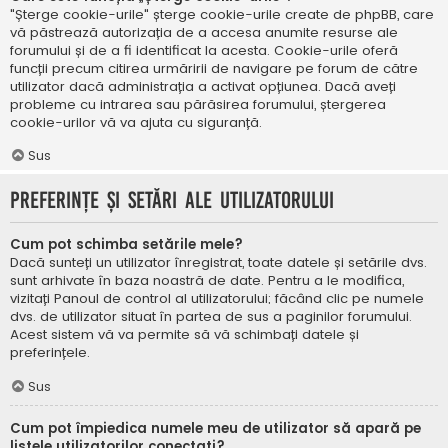
"Șterge cookie-urile" șterge cookie-urile create de phpBB, care
vă păstrează autorizația de a accesa anumite resurse ale
forumului și de a fi identificat la acesta. Cookie-urile oferă
funcții precum citirea urmăririi de navigare pe forum de către
utilizator dacă administrația a activat opțiunea. Dacă aveți
probleme cu intrarea sau părăsirea forumului, ștergerea
cookie-urilor vă va ajuta cu siguranță.
Sus
Preferințe și setări ale utilizatorului
Cum pot schimba setările mele?
Dacă sunteți un utilizator înregistrat, toate datele și setările dvs.
sunt arhivate în baza noastră de date. Pentru a le modifica,
vizitați Panoul de control al utilizatorului; făcând clic pe numele
dvs. de utilizator situat în partea de sus a paginilor forumului.
Acest sistem vă va permite să vă schimbați datele și
preferințele.
Sus
Cum pot împiedica numele meu de utilizator să apară pe
listele utilizatorilor conectați?