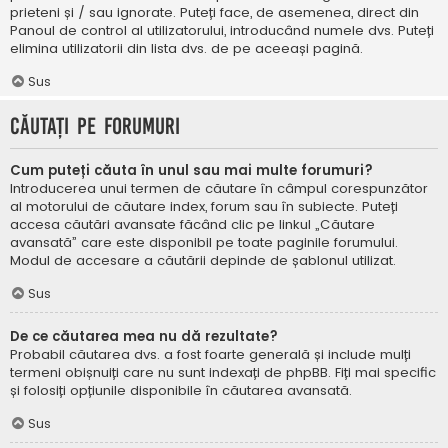
prieteni și / sau ignorate. Puteți face, de asemenea, direct din
Panoul de control al utilizatorului, introducând numele dvs. Puteți
elimina utilizatorii din lista dvs. de pe aceeași pagină.
Sus
Căutați pe forumuri
Cum puteți căuta în unul sau mai multe forumuri?
Introducerea unui termen de căutare în câmpul corespunzător
al motorului de căutare index, forum sau în subiecte. Puteți
accesa căutări avansate făcând clic pe linkul „Căutare
avansată” care este disponibil pe toate paginile forumului.
Modul de accesare a căutării depinde de șablonul utilizat.
Sus
De ce căutarea mea nu dă rezultate?
Probabil căutarea dvs. a fost foarte generală și include mulți
termeni obișnuiți care nu sunt indexați de phpBB. Fiți mai specific
și folosiți opțiunile disponibile în căutarea avansată.
Sus