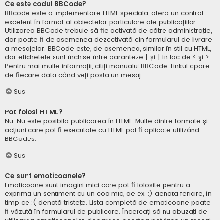
Ce este codul BBCode?
BBcode este o implementare HTML specială, oferă un control
excelent în format al obiectelor particulare ale publicațiilor.
Utilizarea BBCode trebuie să fie activată de către administrație,
dar poate fi de asemenea dezactivată din formularul de livrare
a mesajelor. BBCode este, de asemenea, similar în stil cu HTML,
dar etichetele sunt închise între paranteze [ și ] în loc de < şi >.
Pentru mai multe informații, citiți manualul BBCode. Linkul apare
de fiecare dată când veți posta un mesaj.
Sus
Pot folosi HTML?
Nu. Nu este posibilă publicarea în HTML. Multe dintre formate și
acțiuni care pot fi executate cu HTML pot fi aplicate utilizând
BBCodes.
Sus
Ce sunt emoticoanele?
Emoticoane sunt imagini mici care pot fi folosite pentru a
exprima un sentiment cu un cod mic, de ex. :) denotă fericire, în
timp ce :( denotă tristețe. Lista completă de emoticoane poate
fi văzută în formularul de publicare. Încercați să nu abuzați de