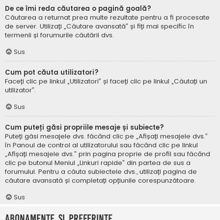
De ce îmi reda căutarea o pagină goală?
Căutarea a returnat prea multe rezultate pentru a fi procesate
de server. Utilizați „Căutare avansată” și fiți mai specific în
termenii și forumurile căutării dvs.
Sus
Cum pot căuta utilizatori?
Faceți clic pe linkul „Utilizatori” și faceți clic pe linkul „Căutați un
utilizator”.
Sus
Cum puteți găsi propriile mesaje și subiecte?
Puteți găsi mesajele dvs. făcând clic pe „Afișați mesajele dvs.”
în Panoul de control al utilizatorului sau făcând clic pe linkul
„Afișați mesajele dvs.” prin pagina proprie de profil sau făcând
clic pe butonul Meniul „Linkuri rapide” din partea de sus a
forumului. Pentru a căuta subiectele dvs., utilizați pagina de
căutare avansată și completați opțiunile corespunzătoare.
Sus
Abonamente și Preferințe