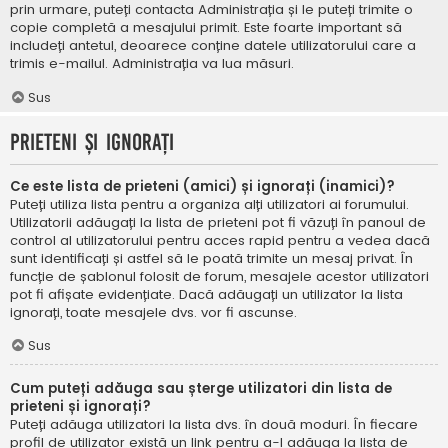
prin urmare, puteți contacta Administrația și le puteți trimite o
copie completă a mesajului primit. Este foarte important să
includeți antetul, deoarece conține datele utilizatorului care a
trimis e-mailul. Administrația va lua măsuri.
Sus
Prieteni și ignorați
Ce este lista de prieteni (amici) și ignorați (inamici)?
Puteți utiliza lista pentru a organiza alți utilizatori ai forumului.
Utilizatorii adăugați la lista de prieteni pot fi văzuți în panoul de
control al utilizatorului pentru acces rapid pentru a vedea dacă
sunt identificați și astfel să le poată trimite un mesaj privat. În
funcție de șablonul folosit de forum, mesajele acestor utilizatori
pot fi afișate evidențiate. Dacă adăugați un utilizator la lista
ignorați, toate mesajele dvs. vor fi ascunse.
Sus
Cum puteți adăuga sau șterge utilizatori din lista de
prieteni și ignorați?
Puteți adăuga utilizatori la lista dvs. în două moduri. În fiecare
profil de utilizator există un link pentru a-l adăuga la lista de