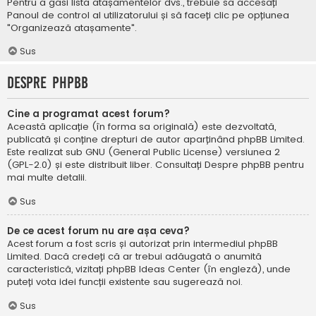
Pentru a găsi lista atașamentelor dvs., trebuie să accesați
Panoul de control al utilizatorului și să faceți clic pe opțiunea
"Organizează atașamente".
Sus
Despre phpBB
Cine a programat acest forum?
Această aplicație (în forma sa originală) este dezvoltată,
publicată și conține drepturi de autor aparținând
phpBB Limited
.
Este realizat sub GNU (General Public License) versiunea 2
(GPL-2.0) și este distribuit liber. Consultați
Despre phpBB
pentru
mai multe detalii.
Sus
De ce acest forum nu are așa ceva?
Acest forum a fost scris și autorizat prin intermediul phpBB
Limited. Dacă credeți că ar trebui adăugată o anumită
caracteristică, vizitați
phpBB Ideas Center
(în engleză), unde
puteți vota idei funcții existente sau sugerează noi.
Sus