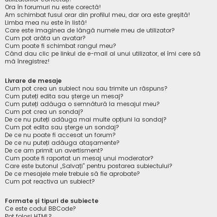
Ora în forumuri nu este corectă!
Am schimbat fusul orar din profilul meu, dar ora este greșită!
Limba mea nu este în listă!
Care este imaginea de lângă numele meu de utilizator?
Cum pot arăta un avatar?
Cum poate fi schimbat rangul meu?
Când dau clic pe linkul de e-mail al unui utilizator, el îmi cere să
mă înregistrez!
Livrare de mesaje
Cum pot crea un subiect nou sau trimite un răspuns?
Cum puteți edita sau șterge un mesaj?
Cum puteți adăuga o semnătură la mesajul meu?
Cum pot crea un sondaj?
De ce nu puteți adăuga mai multe opțiuni la sondaj?
Cum pot edita sau șterge un sondaj?
De ce nu poate fi accesat un forum?
De ce nu puteți adăuga atașamente?
De ce am primit un avertisment?
Cum poate fi raportat un mesaj unui moderator?
Care este butonul „Salvați” pentru postarea subiectului?
De ce mesajele mele trebuie să fie aprobate?
Cum pot reactiva un subiect?
Formate și tipuri de subiecte
Ce este codul BBCode?
Pot folosi HTML?