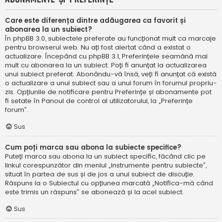
Care este diferența dintre adăugarea ca favorit și
abonarea la un subiect?
În phpBB 3.0, subiectele preferate au funcționat mult ca marcaje
pentru browserul web. Nu ați fost alertat când a existat o
actualizare. Începând cu phpBB 3.1, Preferințele seamănă mai
mult cu abonarea la un subiect. Poți fi anunțat la actualizarea
unui subiect preferat. Abonându-vă însă, veți fi anunțat că există
o actualizare a unui subiect sau a unui forum în forumul propriu-
zis. Opțiunile de notificare pentru Preferințe și abonamente pot
fi setate în Panoul de control al utilizatorului, la „Preferințe
forum”.
Sus
Cum poți marca sau abona la subiecte specifice?
Puteți marca sau abona la un subiect specific, făcând clic pe
linkul corespunzător din meniul „Instrumente pentru subiecte”,
situat în partea de sus și de jos a unui subiect de discuție.
Răspuns la o Subiectul cu opțiunea marcată „Notifica-mă când
este trimis un răspuns” se abonează și la acel subiect.
Sus