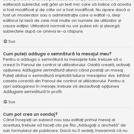
editează subiectul, veți găsi un text mic care să indice că acesta
a fost modificat și de câte ori a fost modificat. Nu apare dacă a
fost un moderator sau o administrație care a editat-o, deși
editorul își lasă de cele mai multe ori numele de utilizator și
cauza ediției. Utilizatorii normali nu vor putea să-și șteargă
subiectele după ce cineva le-a răspuns.
Sus
Cum puteți adăuga o semnătură la mesajul meu?
Pentru a adăuga o semnătură la mesajele tale, trebuie să o
creezi în Panoul de control al utilizatorului. Odată creată, activați
opțiunea
Adăugare semnătură
atunci când postați un mesaj.
Puteți atribui o semnătură implicită tuturor mesajelor dvs. bifând
caseta corectă din Panoul de control al utilizatorului. Pentru a
opri adăugarea în mesaje, trebuie să dezactivați opțiunea
Adăugare semnătură
în profil.
Sus
Cum pot crea un sondaj?
Când începeți un subiect nou sau editați primul mesaj al
acestuia, trebuie să faceți clic pe fila „Adăugați o anchetă” de
sub formularul de publicare; Dacă nu îl vedeți, înseamnă că nu