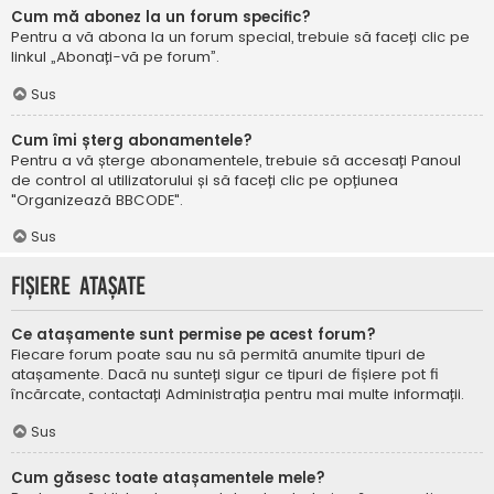
Cum mă abonez la un forum specific?
Pentru a vă abona la un forum special, trebuie să faceți clic pe
linkul „Abonați-vă pe forum”.
Sus
Cum îmi șterg abonamentele?
Pentru a vă șterge abonamentele, trebuie să accesați Panoul
de control al utilizatorului și să faceți clic pe opțiunea
"Organizează BBCODE".
Sus
Fișiere atașate
Ce atașamente sunt permise pe acest forum?
Fiecare forum poate sau nu să permită anumite tipuri de
atașamente. Dacă nu sunteți sigur ce tipuri de fișiere pot fi
încărcate, contactați Administrația pentru mai multe informații.
Sus
Cum găsesc toate atașamentele mele?