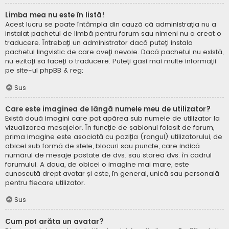
Limba mea nu este în listă!
Acest lucru se poate întâmpla din cauză că administrația nu a
instalat pachetul de limbă pentru forum sau nimeni nu a creat o
traducere. Întrebați un administrator dacă puteți instala
pachetul lingvistic de care aveți nevoie. Dacă pachetul nu există,
nu ezitați să faceți o traducere. Puteți găsi mai multe informații
pe site-ul
phpBB
& reg;
Sus
Care este imaginea de lângă numele meu de utilizator?
Există două imagini care pot apărea sub numele de utilizator la
vizualizarea mesajelor. În funcție de șablonul folosit de forum,
prima imagine este asociată cu poziția (rangul) utilizatorului, de
obicei sub formă de stele, blocuri sau puncte, care indică
numărul de mesaje postate de dvs. sau starea dvs. în cadrul
forumului. A doua, de obicei o imagine mai mare, este
cunoscută drept avatar și este, în general, unică sau personală
pentru fiecare utilizator.
Sus
Cum pot arăta un avatar?