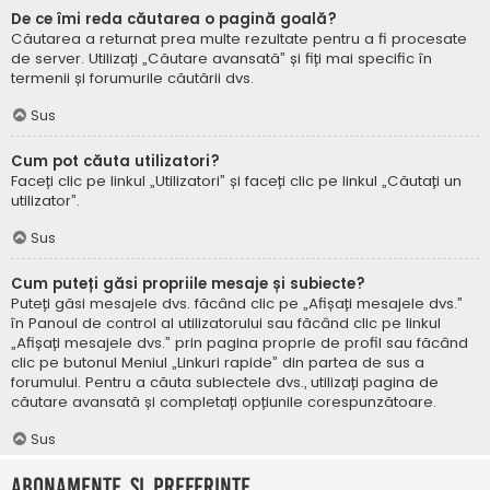
De ce îmi reda căutarea o pagină goală?
Căutarea a returnat prea multe rezultate pentru a fi procesate
de server. Utilizați „Căutare avansată” și fiți mai specific în
termenii și forumurile căutării dvs.
Sus
Cum pot căuta utilizatori?
Faceți clic pe linkul „Utilizatori” și faceți clic pe linkul „Căutați un
utilizator”.
Sus
Cum puteți găsi propriile mesaje și subiecte?
Puteți găsi mesajele dvs. făcând clic pe „Afișați mesajele dvs.”
în Panoul de control al utilizatorului sau făcând clic pe linkul
„Afișați mesajele dvs.” prin pagina proprie de profil sau făcând
clic pe butonul Meniul „Linkuri rapide” din partea de sus a
forumului. Pentru a căuta subiectele dvs., utilizați pagina de
căutare avansată și completați opțiunile corespunzătoare.
Sus
Abonamente și Preferințe