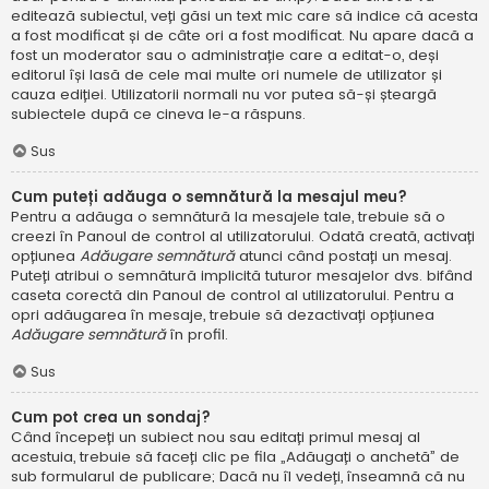
editează subiectul, veți găsi un text mic care să indice că acesta
a fost modificat și de câte ori a fost modificat. Nu apare dacă a
fost un moderator sau o administrație care a editat-o, deși
editorul își lasă de cele mai multe ori numele de utilizator și
cauza ediției. Utilizatorii normali nu vor putea să-și șteargă
subiectele după ce cineva le-a răspuns.
Sus
Cum puteți adăuga o semnătură la mesajul meu?
Pentru a adăuga o semnătură la mesajele tale, trebuie să o
creezi în Panoul de control al utilizatorului. Odată creată, activați
opțiunea
Adăugare semnătură
atunci când postați un mesaj.
Puteți atribui o semnătură implicită tuturor mesajelor dvs. bifând
caseta corectă din Panoul de control al utilizatorului. Pentru a
opri adăugarea în mesaje, trebuie să dezactivați opțiunea
Adăugare semnătură
în profil.
Sus
Cum pot crea un sondaj?
Când începeți un subiect nou sau editați primul mesaj al
acestuia, trebuie să faceți clic pe fila „Adăugați o anchetă” de
sub formularul de publicare; Dacă nu îl vedeți, înseamnă că nu