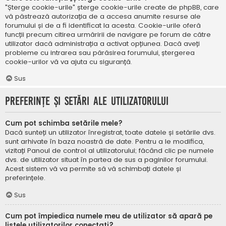
"Șterge cookie-urile" șterge cookie-urile create de phpBB, care
vă păstrează autorizația de a accesa anumite resurse ale
forumului și de a fi identificat la acesta. Cookie-urile oferă
funcții precum citirea urmăririi de navigare pe forum de către
utilizator dacă administrația a activat opțiunea. Dacă aveți
probleme cu intrarea sau părăsirea forumului, ștergerea
cookie-urilor vă va ajuta cu siguranță.
Sus
Preferințe și setări ale utilizatorului
Cum pot schimba setările mele?
Dacă sunteți un utilizator înregistrat, toate datele și setările dvs.
sunt arhivate în baza noastră de date. Pentru a le modifica,
vizitați Panoul de control al utilizatorului; făcând clic pe numele
dvs. de utilizator situat în partea de sus a paginilor forumului.
Acest sistem vă va permite să vă schimbați datele și
preferințele.
Sus
Cum pot împiedica numele meu de utilizator să apară pe
listele utilizatorilor conectați?