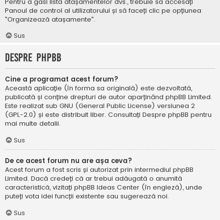
Pentru a găsi lista atașamentelor dvs., trebuie să accesați
Panoul de control al utilizatorului și să faceți clic pe opțiunea
"Organizează atașamente".
Sus
Despre phpBB
Cine a programat acest forum?
Această aplicație (în forma sa originală) este dezvoltată,
publicată și conține drepturi de autor aparținând
phpBB Limited
.
Este realizat sub GNU (General Public License) versiunea 2
(GPL-2.0) și este distribuit liber. Consultați
Despre phpBB
pentru
mai multe detalii.
Sus
De ce acest forum nu are așa ceva?
Acest forum a fost scris și autorizat prin intermediul phpBB
Limited. Dacă credeți că ar trebui adăugată o anumită
caracteristică, vizitați
phpBB Ideas Center
(în engleză), unde
puteți vota idei funcții existente sau sugerează noi.
Sus