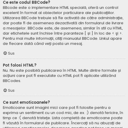
Ce este codul BBCode?
BBcode este o implementare HTML specială, oferă un control
excelent în format al obiectelor particulare ale publicațiilor.
Utilizarea BBCode trebuie să fie activată de către administrație,
dar poate fi de asemenea dezactivată din formularul de livrare
a mesajelor. BBCode este, de asemenea, similar în stil cu HTML,
dar etichetele sunt închise între paranteze [ și ] în loc de < şi >.
Pentru mai multe informații, citiți manualul BBCode. Linkul apare
de fiecare dată când veți posta un mesaj.
Sus
Pot folosi HTML?
Nu. Nu este posibilă publicarea în HTML. Multe dintre formate și
acțiuni care pot fi executate cu HTML pot fi aplicate utilizând
BBCodes.
Sus
Ce sunt emoticoanele?
Emoticoane sunt imagini mici care pot fi folosite pentru a
exprima un sentiment cu un cod mic, de ex. :) denotă fericire, în
timp ce :( denotă tristețe. Lista completă de emoticoane poate
fi văzută în formularul de publicare. Încercați să nu abuzați de