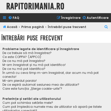
Rapitorimania.ro
FAQ
Înregistrare
Autentificare
C
Acasă
Prima pagină
Întrebări puse frecvent
ă
Întrebări puse frecvent
u
t
Probleme legate de identificare și înregistrare
a
De ce trebuie să mă înregistrez?
Ce este COPPA? (APPCO)
r
De ce nu mă pot înregistra?
M-am înregistrat și nu mă pot identifica!
e
De ce nu mă pot identifica?
În urmă cu ceva timp m-am înregistrat, dar acum nu mă pot
conecta!
Mi-am pierdut parola!
De ce expiră automat sesiunea mea de utilizator?
Care este funcția „Șterge cookie-urile”?
Preferințe și setări ale utilizatorului
Cum pot schimba setările mele?
Cum pot împiedica numele meu de utilizator să apară pe listele
utilizatorilor conectați?