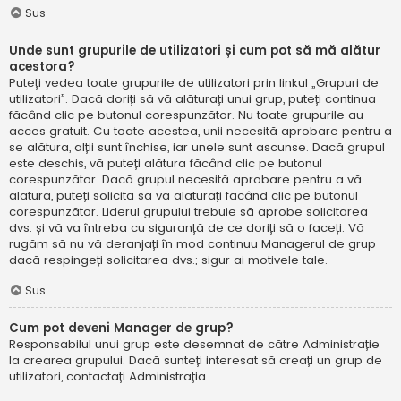
Sus
Unde sunt grupurile de utilizatori și cum pot să mă alătur
acestora?
Puteți vedea toate grupurile de utilizatori prin linkul „Grupuri de
utilizatori”. Dacă doriți să vă alăturați unui grup, puteți continua
făcând clic pe butonul corespunzător. Nu toate grupurile au
acces gratuit. Cu toate acestea, unii necesită aprobare pentru a
se alătura, alții sunt închise, iar unele sunt ascunse. Dacă grupul
este deschis, vă puteți alătura făcând clic pe butonul
corespunzător. Dacă grupul necesită aprobare pentru a vă
alătura, puteți solicita să vă alăturați făcând clic pe butonul
corespunzător. Liderul grupului trebuie să aprobe solicitarea
dvs. și vă va întreba cu siguranță de ce doriți să o faceți. Vă
rugăm să nu vă deranjați în mod continuu Managerul de grup
dacă respingeți solicitarea dvs.; sigur ai motivele tale.
Sus
Cum pot deveni Manager de grup?
Responsabilul unui grup este desemnat de către Administrație
la crearea grupului. Dacă sunteți interesat să creați un grup de
utilizatori, contactați Administrația.