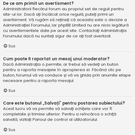
De ce am primit un avertisment?
Administratorii fiecărui forum au propriul set de reguli pentru
site-ul lor. Dacă ați încălcat orice regulă, puteți primi un
avertisment. Vă rugăm să rețineți că aceasta este o decizie a
Administrației Forumului, iar phpBB Limited nu are nicio legătură
cu avertismentele date pe acest site. Contactați Administrația
Forumului dacă nu sunteți sigur de ce ați fost avertizat.
Sus
Cum poate fi raportat un mesaj unui moderator?
Dacă Administrația o permite, ar trebui să vedeți un buton
pentru a raporta mesajele în apropierea ei. Făcând clic pe
buton, forumul vă va conduce și vă va ghida prin anumite etape
necesare pentru a raporta mesajul.
Sus
Care este butonul „Salvați” pentru postarea subiectului?
Acest lucru vă va permite să salvați schițele care vor fi
completate și trimise ulterior. Pentru a reîncărca o schiță
salvată, vizitați Panoul de control al utilizatorului.
Sus