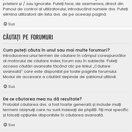
prieteni și / sau ignorate. Puteți face, de asemenea, direct din
Panoul de control al utilizatorului, introducând numele dvs. Puteți
elimina utilizatorii din lista dvs. de pe aceeași pagină.
Sus
Căutați pe forumuri
Cum puteți căuta în unul sau mai multe forumuri?
Introducerea unui termen de căutare în câmpul corespunzător
al motorului de căutare index, forum sau în subiecte. Puteți
accesa căutări avansate făcând clic pe linkul „Căutare
avansată” care este disponibil pe toate paginile forumului.
Modul de accesare a căutării depinde de șablonul utilizat.
Sus
De ce căutarea mea nu dă rezultate?
Probabil căutarea dvs. a fost foarte generală și include mulți
termeni obișnuiți care nu sunt indexați de phpBB. Fiți mai specific
și folosiți opțiunile disponibile în căutarea avansată.
Sus