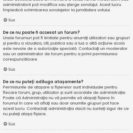
administratorii pot modifica sau șterge sondajul. Acest lucru
împiedică schimbarea sondajelor la jumătatea votului.
Sus
De ce nu poate fi accesat un forum?
Unele forumuri pot fi limitate pentru anumiți utilizatori sau grupuri
și pentru a vizualiza, citi, publica sau a lua o altă acțiune acolo
este nevoie de o autorizație specială. Contactați un moderator
sau un administrator de forum pentru a primi permisiunea
corespunzătoare.
Sus
De ce nu puteți adăuga atașamente?
Permisiunile de atașare a fișierelor sunt individuale pentru
fiecare forum, grup, utilizator și sunt acordate de administrație.
Poate că Administrația nu vă permite să atașați fișiere în
forumul în care vă aflați sau doar anumite grupuri pot face
acest lucru. Contactați administrația dacă nu sunteți sigur de ce
nu puteți atașa fișiere.
Sus