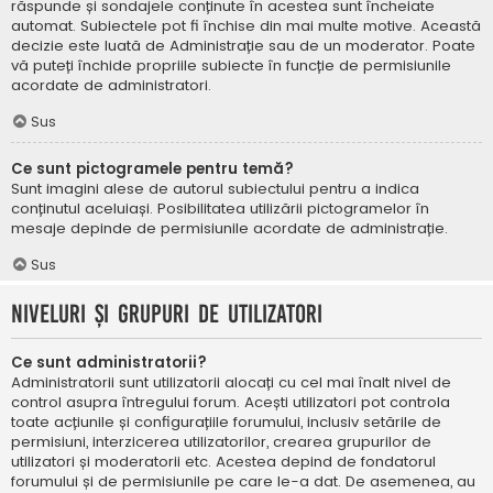
răspunde și sondajele conținute în acestea sunt încheiate
automat. Subiectele pot fi închise din mai multe motive. Această
decizie este luată de Administrație sau de un moderator. Poate
vă puteți închide propriile subiecte în funcție de permisiunile
acordate de administratori.
Sus
Ce sunt pictogramele pentru temă?
Sunt imagini alese de autorul subiectului pentru a indica
conținutul aceluiași. Posibilitatea utilizării pictogramelor în
mesaje depinde de permisiunile acordate de administrație.
Sus
Niveluri și grupuri de utilizatori
Ce sunt administratorii?
Administratorii sunt utilizatorii alocați cu cel mai înalt nivel de
control asupra întregului forum. Acești utilizatori pot controla
toate acțiunile și configurațiile forumului, inclusiv setările de
permisiuni, interzicerea utilizatorilor, crearea grupurilor de
utilizatori și moderatorii etc. Acestea depind de fondatorul
forumului și de permisiunile pe care le-a dat. De asemenea, au