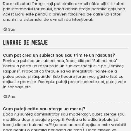
Doar utilizatorii înregistrați pot trimite e-mail către alți utilizatori
prin intermediul forumului, dacă administrația permite opțiunea.
Acest lucru este pentru a preveni folosirea de către utilizatori
anonimi a sistemului de e-mail rău intenționat.
Sus
Livrare de mesaje
Cum pot crea un subiect nou sau trimite un răspuns?
Pentru a publica un subiect nou, faceți clic pe "Subiect nou".
Pentru a posta un răspuns la un subiect, faceți clic pe „Trimiteți
răspuns”. Probabil că trebuie să vă înregistrați înainte de a
putea posta și răspunde. Sub fiecare forum veți găsi o listă cu
acțiunile permise. Exemplu: puteți posta subiecte noi, puteți vota
în sondaje etc.
Sus
Cum puteți edita sau șterge un mesaj?
Dacă nu sunteți administrator sau moderator, puteți șterge sau
modifica doar mesajele proprii. Pentru a le edita trebuie să
faceți clic pe butonul
edit
(uneori această opțiune este valabilă
doar pentru o anumită perioadă de timp). Dacă cineva vă