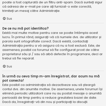
poate a fost capturată de un filtru anti-spam. Dacă sunteți sigur
că adresa de e-mail pe care ați furnizat-o este corectă,
trimiteți un mesaj către Administrație.
Sus
De ce nu mă pot identifica?
Există mai multe motive pentru care se poate întâmpla acest
lucru. În primul rând, asigurați-vă că numele dvs. de utilizator și
parola sunt ortografiate corect. Dacă există, contactați
Administrația pentru a vă asigura că nu a fost exclusă. Este, de
asemenea, posibil ca forumul să fie configurat prost de către
proprietarul său și / sau să aibă defecte în programare, deci ar
trebui să fie reparat.
Sus
În urmă cu ceva timp m-am înregistrat, dar acum nu mă
pot conecta!
Este posibil ca administrația să dezactiveze sau să șteargă
contul dvs. din anumite motive. De asemenea, unele forumuri își
elimină periodic utilizatorii care nu au postat mesaje o anumită
perioadă de timp pentru a reduce greutatea bazei de date.
Dacă da, înregistrați-vă din nou și participați la discuții.