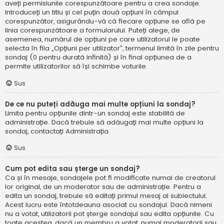
aveți permisiunile corespunzătoare pentru a crea sondaje.
Introduceți un titlu și cel puțin două opțiuni în câmpul
corespunzător, asigurându-vă că fiecare opțiune se află pe
linia corespunzătoare a formularului. Puteți alege, de
asemenea, numărul de opțiuni pe care utilizatorul le poate
selecta în fila „Opțiuni per utilizator”, termenul limită în zile pentru
sondaj (0 pentru durată infinită) și în final opțiunea de a
permite utilizatorilor să își schimbe voturile.
Sus
De ce nu puteți adăuga mai multe opțiuni la sondaj?
Limita pentru opțiunile dintr-un sondaj este stabilită de
administrație. Dacă trebuie să adăugați mai multe opțiuni la
sondaj, contactați Administrația.
Sus
Cum pot edita sau șterge un sondaj?
Ca și în mesaje, sondajele pot fi modificate numai de creatorul
lor original, de un moderator sau de administrație. Pentru a
edita un sondaj, trebuie să editați primul mesaj al subiectului;
Acest lucru este întotdeauna asociat cu sondajul. Dacă nimeni
nu a votat, utilizatorii pot șterge sondajul sau edita opțiunile. Cu
toate acestea, dacă un membru a votat, numai moderatorii sau