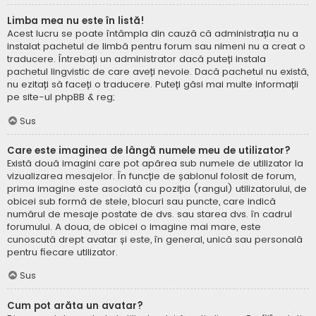
Limba mea nu este în listă!
Acest lucru se poate întâmpla din cauză că administrația nu a
instalat pachetul de limbă pentru forum sau nimeni nu a creat o
traducere. Întrebați un administrator dacă puteți instala
pachetul lingvistic de care aveți nevoie. Dacă pachetul nu există,
nu ezitați să faceți o traducere. Puteți găsi mai multe informații
pe site-ul
phpBB
& reg;
Sus
Care este imaginea de lângă numele meu de utilizator?
Există două imagini care pot apărea sub numele de utilizator la
vizualizarea mesajelor. În funcție de șablonul folosit de forum,
prima imagine este asociată cu poziția (rangul) utilizatorului, de
obicei sub formă de stele, blocuri sau puncte, care indică
numărul de mesaje postate de dvs. sau starea dvs. în cadrul
forumului. A doua, de obicei o imagine mai mare, este
cunoscută drept avatar și este, în general, unică sau personală
pentru fiecare utilizator.
Sus
Cum pot arăta un avatar?