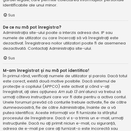
identificabile ale unui minor.
Sus
De ce nu mă pot înregistra?
Administrația site-ului poate a interzis adresa dvs. IP sau
numele de utilizator cu care încercați să vă înregistrați este
dezactivat. Înregistrarea noilor utilizatori poate fi de asemenea
dezactivată. Contactați Administrația site-ului.
Sus
M-am înregistrat și nu mă pot identifica!
În primul rând, verificați numele de utilizator și parola. Dacă totul
este corect, există două motive posibile. Dacă sistemul de
protecție a copilului (APPCO) este activat și când v-ați
înregistrat, ați ales opțiunea
Am sub 13 ani
atunci va trebui să
urmați câteva instrucțiuni care vor fi date pentru a activa contul.
Unele forumuri prevăd că conturile trebuie activate, fie de către
dumneavoastră, fie de către Administrație, înainte de a vă
putea identifica; Aceste informații vor fi furnizate la sfârșitul
procesului de înregistrare. Dacă vi s-a trimis un e-mail, urmați
instrucțiunile. Dacă nu ați primit niciun e-mail, cu siguranță,
adresa de e-mail pe care ați furnizat-o este incorectă sau