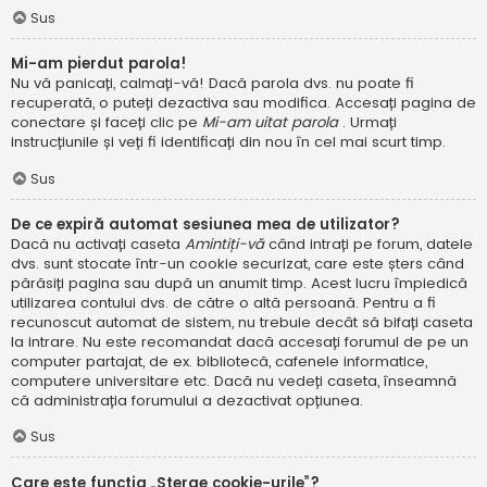
Sus
Mi-am pierdut parola!
Nu vă panicați, calmați-vă! Dacă parola dvs. nu poate fi
recuperată, o puteți dezactiva sau modifica. Accesați pagina de
conectare și faceți clic pe
Mi-am uitat parola
. Urmați
instrucțiunile și veți fi identificați din nou în cel mai scurt timp.
Sus
De ce expiră automat sesiunea mea de utilizator?
Dacă nu activați caseta
Amintiți-vă
când intrați pe forum, datele
dvs. sunt stocate într-un cookie securizat, care este șters când
părăsiți pagina sau după un anumit timp. Acest lucru împiedică
utilizarea contului dvs. de către o altă persoană. Pentru a fi
recunoscut automat de sistem, nu trebuie decât să bifați caseta
la intrare. Nu este recomandat dacă accesați forumul de pe un
computer partajat, de ex. bibliotecă, cafenele informatice,
computere universitare etc. Dacă nu vedeți caseta, înseamnă
că administrația forumului a dezactivat opțiunea.
Sus
Care este funcția „Șterge cookie-urile”?