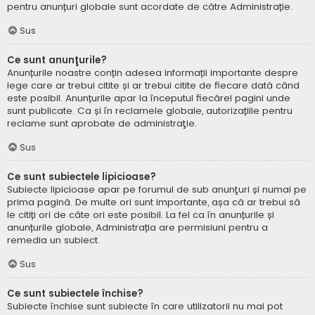
pentru anunțuri globale sunt acordate de către Administrație.
Sus
Ce sunt anunţurile?
Anunțurile noastre conțin adesea informații importante despre
lege care ar trebui citite și ar trebui citite de fiecare dată când
este posibil. Anunțurile apar la începutul fiecărei pagini unde
sunt publicate. Ca și în reclamele globale, autorizațiile pentru
reclame sunt aprobate de administraţie.
Sus
Ce sunt subiectele lipicioase?
Subiecte lipicioase apar pe forumul de sub anunţuri și numai pe
prima pagină. De multe ori sunt importante, așa că ar trebui să
le citiți ori de câte ori este posibil. La fel ca în anunțurile și
anunțurile globale, Administrația are permisiuni pentru a
remedia un subiect.
Sus
Ce sunt subiectele închise?
Subiecte închise sunt subiecte în care utilizatorii nu mai pot