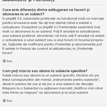
Care este diferența dintre adăugarea ca favorit și
abonarea la un subiect?
În phpBB 3.0, subiectele preferate au funcționat mult ca marcaje
pentru browserul web. Nu ați fost alertat când a existat o
actualizare. Începând cu phpBB 3.1, Preferințele seamănă mai
mult cu abonarea la un subiect. Poți fi anunțat la actualizarea
unui subiect preferat. Abonându-vă însă, veți fi anunțat că există
o actualizare a unui subiect sau a unui forum în forumul propriu-
zis. Opțiunile de notificare pentru Preferințe și abonamente pot
fi setate în Panoul de control al utilizatorului, la „Preferințe
forum”.
Sus
Cum poți marca sau abona la subiecte specifice?
Puteți marca sau abona la un subiect specific, făcând clic pe
linkul corespunzător din meniul „Instrumente pentru subiecte”,
situat în partea de sus și de jos a unui subiect de discuție.
Răspuns la o Subiectul cu opțiunea marcată „Notifica-mă când
este trimis un răspuns” se abonează și la acel subiect.
Sus