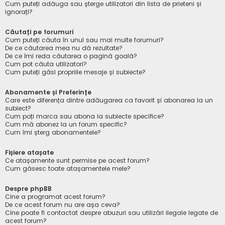
Cum puteți adăuga sau șterge utilizatori din lista de prieteni și
ignorați?
Căutați pe forumuri
Cum puteți căuta în unul sau mai multe forumuri?
De ce căutarea mea nu dă rezultate?
De ce îmi reda căutarea o pagină goală?
Cum pot căuta utilizatori?
Cum puteți găsi propriile mesaje și subiecte?
Abonamente și Preferințe
Care este diferența dintre adăugarea ca favorit și abonarea la un
subiect?
Cum poți marca sau abona la subiecte specifice?
Cum mă abonez la un forum specific?
Cum îmi șterg abonamentele?
Fișiere atașate
Ce atașamente sunt permise pe acest forum?
Cum găsesc toate atașamentele mele?
Despre phpBB
Cine a programat acest forum?
De ce acest forum nu are așa ceva?
Cine poate fi contactat despre abuzuri sau utilizări ilegale legate de
acest forum?