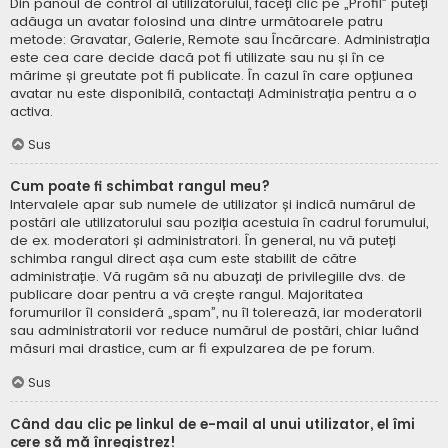
Din panoul de control al utilizatorului, faceți clic pe „Profil” puteți
adăuga un avatar folosind una dintre următoarele patru
metode: Gravatar, Galerie, Remote sau Încărcare. Administrația
este cea care decide dacă pot fi utilizate sau nu și în ce
mărime și greutate pot fi publicate. În cazul în care opțiunea
avatar nu este disponibilă, contactați Administrația pentru a o
activa.
Sus
Cum poate fi schimbat rangul meu?
Intervalele apar sub numele de utilizator și indică numărul de
postări ale utilizatorului sau poziția acestuia în cadrul forumului,
de ex. moderatori și administratori. În general, nu vă puteți
schimba rangul direct așa cum este stabilit de către
administrație. Vă rugăm să nu abuzați de privilegiile dvs. de
publicare doar pentru a vă crește rangul. Majoritatea
forumurilor îl consideră „spam”, nu îl tolerează, iar moderatorii
sau administratorii vor reduce numărul de postări, chiar luând
măsuri mai drastice, cum ar fi expulzarea de pe forum.
Sus
Când dau clic pe linkul de e-mail al unui utilizator, el îmi
cere să mă înregistrez!