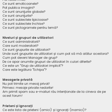
Ce sunt emoticoanele?
Pot publica imagini?
Ce sunt anunţurile globale?
Ce sunt anunţurile?
Ce sunt subiectele lipicioase?
Ce sunt subiectele închise?
Ce sunt pictogramele pentru temă?
Niveluri și grupuri de utilizatori
Ce sunt administratorii?
Care sunt moderatorii?
Ce sunt grupurile de utilizatori?
Unde sunt grupurile de utilizatori și cum pot să mă alătur acestora?
Cum pot deveni Manager de grup?
De ce apar anumite grupuri de utilizatori în culori diferite?
Ce este un "Grup de utilizatori implicit"?
Care este legătura "Echipa"?
Mesagerie privată
Nu pot trimite un mesaj privat!
Primesc mesaje private nedorite!
Am primit spam sau e-mailuri rău intenționate de la cineva de pe
acest forum!
Prieteni și ignorați
Ce este lista de prieteni (amici) și ignorați (inamici)?