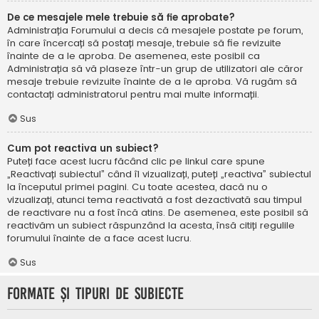
De ce mesajele mele trebuie să fie aprobate?
Administrația Forumului a decis că mesajele postate pe forum,
în care încercați să postați mesaje, trebuie să fie revizuite
înainte de a le aproba. De asemenea, este posibil ca
Administrația să vă plaseze într-un grup de utilizatori ale căror
mesaje trebuie revizuite înainte de a le aproba. Vă rugăm să
contactați administratorul pentru mai multe informații.
Sus
Cum pot reactiva un subiect?
Puteți face acest lucru făcând clic pe linkul care spune
„Reactivați subiectul” când îl vizualizați, puteți „reactiva” subiectul
la începutul primei pagini. Cu toate acestea, dacă nu o
vizualizați, atunci tema reactivată a fost dezactivată sau timpul
de reactivare nu a fost încă atins. De asemenea, este posibil să
reactivăm un subiect răspunzând la acesta, însă citiți regulile
forumului înainte de a face acest lucru.
Sus
Formate și tipuri de subiecte