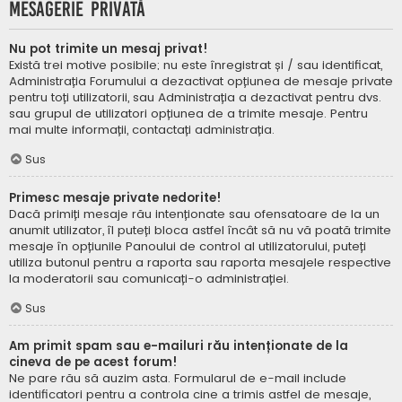
Mesagerie privată
Nu pot trimite un mesaj privat!
Există trei motive posibile; nu este înregistrat și / sau identificat,
Administrația Forumului a dezactivat opțiunea de mesaje private
pentru toți utilizatorii, sau Administrația a dezactivat pentru dvs.
sau grupul de utilizatori opțiunea de a trimite mesaje. Pentru
mai multe informații, contactați administrația.
Sus
Primesc mesaje private nedorite!
Dacă primiți mesaje rău intenționate sau ofensatoare de la un
anumit utilizator, îl puteți bloca astfel încât să nu vă poată trimite
mesaje în opțiunile Panoului de control al utilizatorului, puteți
utiliza butonul pentru a raporta sau raporta mesajele respective
la moderatorii sau comunicați-o administrației.
Sus
Am primit spam sau e-mailuri rău intenționate de la
cineva de pe acest forum!
Ne pare rău să auzim asta. Formularul de e-mail include
identificatori pentru a controla cine a trimis astfel de mesaje,