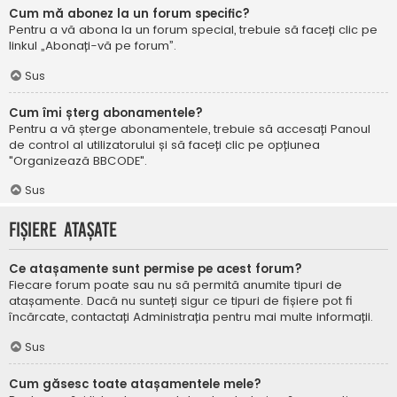
Cum mă abonez la un forum specific?
Pentru a vă abona la un forum special, trebuie să faceți clic pe
linkul „Abonați-vă pe forum”.
Sus
Cum îmi șterg abonamentele?
Pentru a vă șterge abonamentele, trebuie să accesați Panoul
de control al utilizatorului și să faceți clic pe opțiunea
"Organizează BBCODE".
Sus
Fișiere atașate
Ce atașamente sunt permise pe acest forum?
Fiecare forum poate sau nu să permită anumite tipuri de
atașamente. Dacă nu sunteți sigur ce tipuri de fișiere pot fi
încărcate, contactați Administrația pentru mai multe informații.
Sus
Cum găsesc toate atașamentele mele?