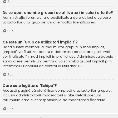
Sus
De ce apar anumite grupuri de utilizatori în culori diferite?
Administrația forumului are posibilitatea de a atribui o culoare
utilizatorilor unui grup pentru a le facilita identificarea.
Sus
Ce este un "Grup de utilizatori implicit"?
Dacă sunteți membru al mai multor grupuri în mod implicit,
„implicit” va fi utilizat pentru a determina ce culoare și interval
vor fi afișate în mod implicit în profilul dvs. Administrația trebuie
să vă ofere permisiuni pentru a vă schimba grupul implicit prin
intermediul Panoului de control al utilizatorului.
Sus
Care este legătura "Echipa"?
Această pagină vă oferă lista completă a utilizatorilor grupului,
inclusiv administratorii, moderatorii și alte detalii, precum
forumurile care sunt responsabile de moderarea fiecăruia.
Sus