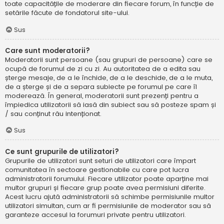
toate capacitățile de moderare din fiecare forum, în funcție de
setările făcute de fondatorul site-ului.
Sus
Care sunt moderatorii?
Moderatorii sunt persoane (sau grupuri de persoane) care se
ocupă de forumul de zi cu zi. Au autoritatea de a edita sau
șterge mesaje, de a le închide, de a le deschide, de a le muta,
de a șterge și de a separa subiecte pe forumul pe care îl
moderează. În general, moderatorii sunt prezenți pentru a
împiedica utilizatorii să iasă din subiect sau să posteze spam și
/ sau conținut rău intenționat.
Sus
Ce sunt grupurile de utilizatori?
Grupurile de utilizatori sunt seturi de utilizatori care împart
comunitatea în sectoare gestionabile cu care pot lucra
administratorii forumului. Fiecare utilizator poate aparține mai
multor grupuri și fiecare grup poate avea permisiuni diferite.
Acest lucru ajută administratorii să schimbe permisiunile multor
utilizatori simultan, cum ar fi permisiunile de moderator sau să
garanteze accesul la forumuri private pentru utilizatori.