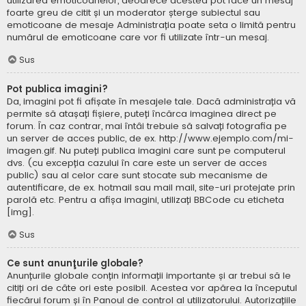
utilizarea emoticoanelor, deoarece acestea pot face un mesaj
foarte greu de citit și un moderator șterge subiectul sau
emoticoane de mesaje Administrația poate seta o limită pentru
numărul de emoticoane care vor fi utilizate într-un mesaj.
Sus
Pot publica imagini?
Da, imagini pot fi afișate în mesajele tale. Dacă administrația vă
permite să atașați fișiere, puteți încărca imaginea direct pe
forum. În caz contrar, mai întâi trebuie să salvați fotografia pe
un server de acces public, de ex. http://www.ejemplo.com/mi-
imagen.gif. Nu puteți publica imagini care sunt pe computerul
dvs. (cu excepția cazului în care este un server de acces
public) sau al celor care sunt stocate sub mecanisme de
autentificare, de ex. hotmail sau mail mail, site-uri protejate prin
parolă etc. Pentru a afișa imagini, utilizați BBCode cu eticheta
[img].
Sus
Ce sunt anunţurile globale?
Anunțurile globale conțin informații importante și ar trebui să le
citiți ori de câte ori este posibil. Acestea vor apărea la începutul
fiecărui forum și în Panoul de control al utilizatorului. Autorizațiile