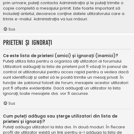
prin urmare, puteți contacta Administrația și le puteți trimite o
copie completă a mesajului primit. Este foarte important să
includeți antetul, deoarece conține datele utilizatorului care a
trimis e-mailul. Administrația va lua măsuri.
Sus
Prieteni și ignorați
Ce este lista de prieteni (amici) și ignorați (inamici)?
Puteți utiliza lista pentru a organiza alți utilizatori ai forumului.
Utilizatorii adăugați la lista de prieteni pot fi văzuți în panoul de
control al utilizatorului pentru acces rapid pentru a vedea dacă
sunt identificați și astfel să le poată trimite un mesaj privat. În
funcție de șablonul folosit de forum, mesajele acestor utilizatori
pot fi afișate evidențiate. Dacă adăugați un utilizator la lista
ignorați, toate mesajele dvs. vor fi ascunse.
Sus
Cum puteți adăuga sau șterge utilizatori din lista de
prieteni și ignorați?
Puteți adăuga utilizatori la lista dvs. în două moduri. În fiecare
profil de utilizator există un link pentru a-l adăuga la lista de