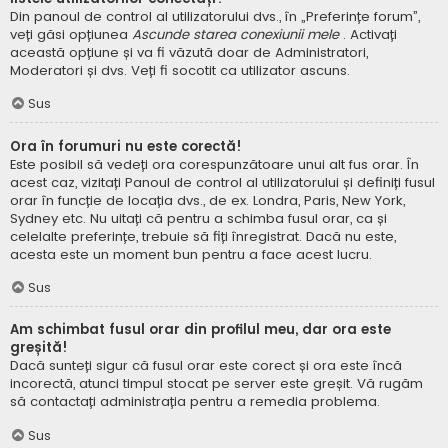
Din panoul de control al utilizatorului dvs., în „Preferințe forum”,
veți găsi opțiunea
Ascunde starea conexiunii mele
. Activați
această opțiune și va fi văzută doar de Administratori,
Moderatori și dvs. Veți fi socotit ca utilizator ascuns.
Sus
Ora în forumuri nu este corectă!
Este posibil să vedeți ora corespunzătoare unui alt fus orar. În
acest caz, vizitați Panoul de control al utilizatorului și definiți fusul
orar în funcție de locația dvs., de ex. Londra, Paris, New York,
Sydney etc. Nu uitați că pentru a schimba fusul orar, ca și
celelalte preferințe, trebuie să fiți înregistrat. Dacă nu este,
acesta este un moment bun pentru a face acest lucru.
Sus
Am schimbat fusul orar din profilul meu, dar ora este
greșită!
Dacă sunteți sigur că fusul orar este corect și ora este încă
incorectă, atunci timpul stocat pe server este greșit. Vă rugăm
să contactați administrația pentru a remedia problema.
Sus