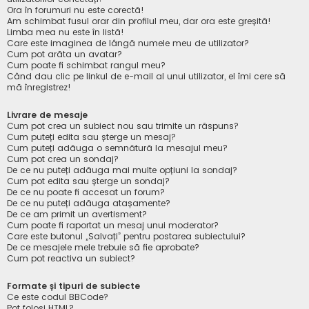
Ora în forumuri nu este corectă!
Am schimbat fusul orar din profilul meu, dar ora este greșită!
Limba mea nu este în listă!
Care este imaginea de lângă numele meu de utilizator?
Cum pot arăta un avatar?
Cum poate fi schimbat rangul meu?
Când dau clic pe linkul de e-mail al unui utilizator, el îmi cere să
mă înregistrez!
Livrare de mesaje
Cum pot crea un subiect nou sau trimite un răspuns?
Cum puteți edita sau șterge un mesaj?
Cum puteți adăuga o semnătură la mesajul meu?
Cum pot crea un sondaj?
De ce nu puteți adăuga mai multe opțiuni la sondaj?
Cum pot edita sau șterge un sondaj?
De ce nu poate fi accesat un forum?
De ce nu puteți adăuga atașamente?
De ce am primit un avertisment?
Cum poate fi raportat un mesaj unui moderator?
Care este butonul „Salvați” pentru postarea subiectului?
De ce mesajele mele trebuie să fie aprobate?
Cum pot reactiva un subiect?
Formate și tipuri de subiecte
Ce este codul BBCode?
Pot folosi HTML?