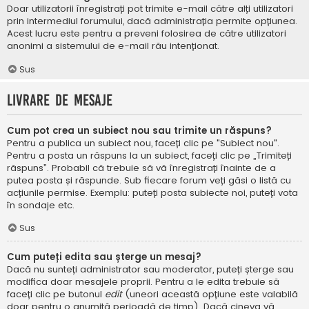
Doar utilizatorii înregistrați pot trimite e-mail către alți utilizatori
prin intermediul forumului, dacă administrația permite opțiunea.
Acest lucru este pentru a preveni folosirea de către utilizatori
anonimi a sistemului de e-mail rău intenționat.
Sus
Livrare de mesaje
Cum pot crea un subiect nou sau trimite un răspuns?
Pentru a publica un subiect nou, faceți clic pe "Subiect nou".
Pentru a posta un răspuns la un subiect, faceți clic pe „Trimiteți
răspuns”. Probabil că trebuie să vă înregistrați înainte de a
putea posta și răspunde. Sub fiecare forum veți găsi o listă cu
acțiunile permise. Exemplu: puteți posta subiecte noi, puteți vota
în sondaje etc.
Sus
Cum puteți edita sau șterge un mesaj?
Dacă nu sunteți administrator sau moderator, puteți șterge sau
modifica doar mesajele proprii. Pentru a le edita trebuie să
faceți clic pe butonul
edit
(uneori această opțiune este valabilă
doar pentru o anumită perioadă de timp). Dacă cineva vă