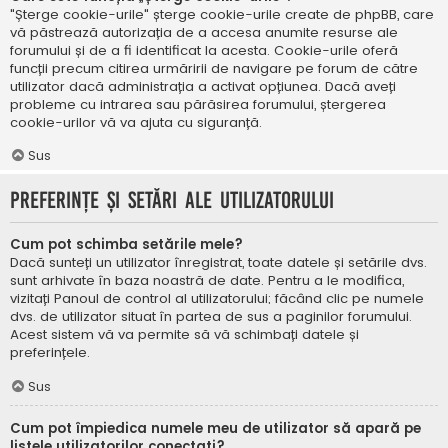
"Șterge cookie-urile" șterge cookie-urile create de phpBB, care
vă păstrează autorizația de a accesa anumite resurse ale
forumului și de a fi identificat la acesta. Cookie-urile oferă
funcții precum citirea urmăririi de navigare pe forum de către
utilizator dacă administrația a activat opțiunea. Dacă aveți
probleme cu intrarea sau părăsirea forumului, ștergerea
cookie-urilor vă va ajuta cu siguranță.
Sus
Preferințe și setări ale utilizatorului
Cum pot schimba setările mele?
Dacă sunteți un utilizator înregistrat, toate datele și setările dvs.
sunt arhivate în baza noastră de date. Pentru a le modifica,
vizitați Panoul de control al utilizatorului; făcând clic pe numele
dvs. de utilizator situat în partea de sus a paginilor forumului.
Acest sistem vă va permite să vă schimbați datele și
preferințele.
Sus
Cum pot împiedica numele meu de utilizator să apară pe
listele utilizatorilor conectați?