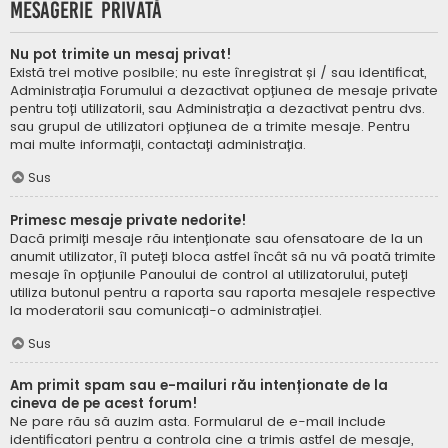
Mesagerie privată
Nu pot trimite un mesaj privat!
Există trei motive posibile; nu este înregistrat și / sau identificat,
Administrația Forumului a dezactivat opțiunea de mesaje private
pentru toți utilizatorii, sau Administrația a dezactivat pentru dvs.
sau grupul de utilizatori opțiunea de a trimite mesaje. Pentru
mai multe informații, contactați administrația.
Sus
Primesc mesaje private nedorite!
Dacă primiți mesaje rău intenționate sau ofensatoare de la un
anumit utilizator, îl puteți bloca astfel încât să nu vă poată trimite
mesaje în opțiunile Panoului de control al utilizatorului, puteți
utiliza butonul pentru a raporta sau raporta mesajele respective
la moderatorii sau comunicați-o administrației.
Sus
Am primit spam sau e-mailuri rău intenționate de la
cineva de pe acest forum!
Ne pare rău să auzim asta. Formularul de e-mail include
identificatori pentru a controla cine a trimis astfel de mesaje,