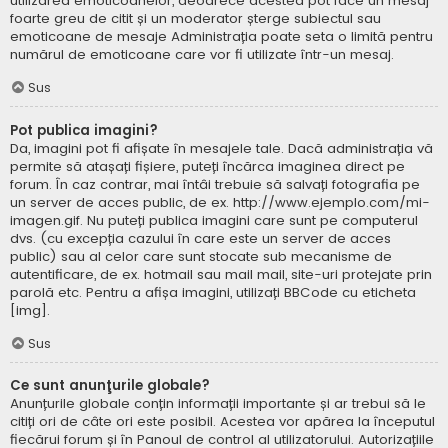
utilizarea emoticoanelor, deoarece acestea pot face un mesaj
foarte greu de citit și un moderator șterge subiectul sau
emoticoane de mesaje Administrația poate seta o limită pentru
numărul de emoticoane care vor fi utilizate într-un mesaj.
Sus
Pot publica imagini?
Da, imagini pot fi afișate în mesajele tale. Dacă administrația vă
permite să atașați fișiere, puteți încărca imaginea direct pe
forum. În caz contrar, mai întâi trebuie să salvați fotografia pe
un server de acces public, de ex. http://www.ejemplo.com/mi-
imagen.gif. Nu puteți publica imagini care sunt pe computerul
dvs. (cu excepția cazului în care este un server de acces
public) sau al celor care sunt stocate sub mecanisme de
autentificare, de ex. hotmail sau mail mail, site-uri protejate prin
parolă etc. Pentru a afișa imagini, utilizați BBCode cu eticheta
[img].
Sus
Ce sunt anunţurile globale?
Anunțurile globale conțin informații importante și ar trebui să le
citiți ori de câte ori este posibil. Acestea vor apărea la începutul
fiecărui forum și în Panoul de control al utilizatorului. Autorizațiile