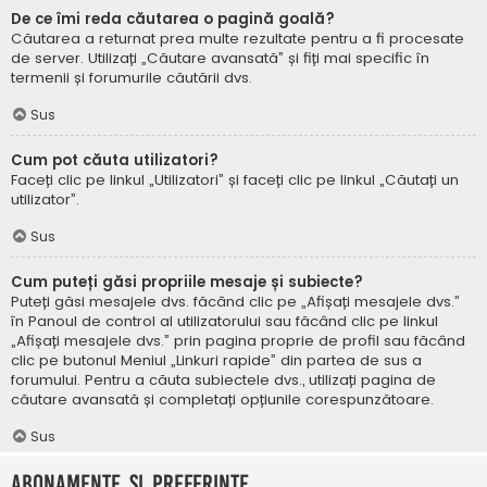
De ce îmi reda căutarea o pagină goală?
Căutarea a returnat prea multe rezultate pentru a fi procesate
de server. Utilizați „Căutare avansată” și fiți mai specific în
termenii și forumurile căutării dvs.
Sus
Cum pot căuta utilizatori?
Faceți clic pe linkul „Utilizatori” și faceți clic pe linkul „Căutați un
utilizator”.
Sus
Cum puteți găsi propriile mesaje și subiecte?
Puteți găsi mesajele dvs. făcând clic pe „Afișați mesajele dvs.”
în Panoul de control al utilizatorului sau făcând clic pe linkul
„Afișați mesajele dvs.” prin pagina proprie de profil sau făcând
clic pe butonul Meniul „Linkuri rapide” din partea de sus a
forumului. Pentru a căuta subiectele dvs., utilizați pagina de
căutare avansată și completați opțiunile corespunzătoare.
Sus
Abonamente și Preferințe