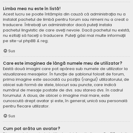
Limba mea nu este în listă!
Acest lucru se poate întâmpla din cauză că administrația nu a
instalat pachetul de limbă pentru forum sau nimeni nu a creat o
traducere. Întrebați un administrator dacă puteți instala
pachetul lingvistic de care aveți nevoie. Dacă pachetul nu există,
nu ezitați să faceți o traducere. Puteți găsi mai multe informații
pe site-ul
phpBB
& reg;
Sus
Care este imaginea de lângă numele meu de utilizator?
Există două imagini care pot apărea sub numele de utilizator la
vizualizarea mesajelor. În funcție de șablonul folosit de forum,
prima imagine este asociată cu poziția (rangul) utilizatorului, de
obicei sub formă de stele, blocuri sau puncte, care indică
numărul de mesaje postate de dvs. sau starea dvs. în cadrul
forumului. A doua, de obicei o imagine mai mare, este
cunoscută drept avatar și este, în general, unică sau personală
pentru fiecare utilizator.
Sus
Cum pot arăta un avatar?