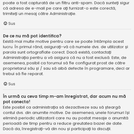
poate a fost capturată de un filtru anti-spam. Dacă sunteți sigur
că adresa de e-mail pe care ați furnizat-o este corectă,
trimiteți un mesaj către Administrație.
Sus
De ce nu mă pot identifica?
Există mai multe motive pentru care se poate întâmpla acest
lucru. În primul rând, asigurați-vă că numele dvs. de utilizator și
parola sunt ortografiate corect. Dacă există, contactați
Administrația pentru a vă asigura că nu a fost exclusă. Este, de
asemenea, posibil ca forumul să fie configurat prost de către
proprietarul său și / sau să aibă defecte în programare, deci ar
trebui să fie reparat.
Sus
În urmă cu ceva timp m-am înregistrat, dar acum nu mă
pot conecta!
Este posibil ca administrația să dezactiveze sau să șteargă
contul dvs. din anumite motive. De asemenea, unele forumuri își
elimină periodic utilizatorii care nu au postat mesaje o anumită
perioadă de timp pentru a reduce greutatea bazei de date.
Dacă da, înregistrați-vă din nou și participați la discuții.