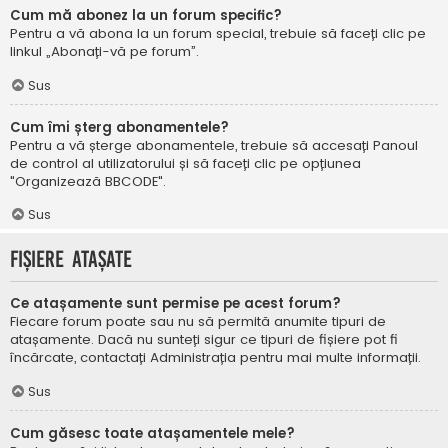
Cum mă abonez la un forum specific?
Pentru a vă abona la un forum special, trebuie să faceți clic pe
linkul „Abonați-vă pe forum”.
Sus
Cum îmi șterg abonamentele?
Pentru a vă șterge abonamentele, trebuie să accesați Panoul
de control al utilizatorului și să faceți clic pe opțiunea
"Organizează BBCODE".
Sus
Fișiere atașate
Ce atașamente sunt permise pe acest forum?
Fiecare forum poate sau nu să permită anumite tipuri de
atașamente. Dacă nu sunteți sigur ce tipuri de fișiere pot fi
încărcate, contactați Administrația pentru mai multe informații.
Sus
Cum găsesc toate atașamentele mele?