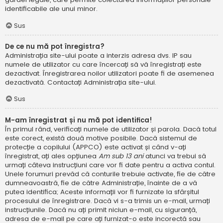
identificabile ale unui minor.
Sus
De ce nu mă pot înregistra?
Administrația site-ului poate a interzis adresa dvs. IP sau
numele de utilizator cu care încercați să vă înregistrați este
dezactivat. Înregistrarea noilor utilizatori poate fi de asemenea
dezactivată. Contactați Administrația site-ului.
Sus
M-am înregistrat și nu mă pot identifica!
În primul rând, verificați numele de utilizator și parola. Dacă totul
este corect, există două motive posibile. Dacă sistemul de
protecție a copilului (APPCO) este activat și când v-ați
înregistrat, ați ales opțiunea
Am sub 13 ani
atunci va trebui să
urmați câteva instrucțiuni care vor fi date pentru a activa contul.
Unele forumuri prevăd că conturile trebuie activate, fie de către
dumneavoastră, fie de către Administrație, înainte de a vă
putea identifica; Aceste informații vor fi furnizate la sfârșitul
procesului de înregistrare. Dacă vi s-a trimis un e-mail, urmați
instrucțiunile. Dacă nu ați primit niciun e-mail, cu siguranță,
adresa de e-mail pe care ați furnizat-o este incorectă sau