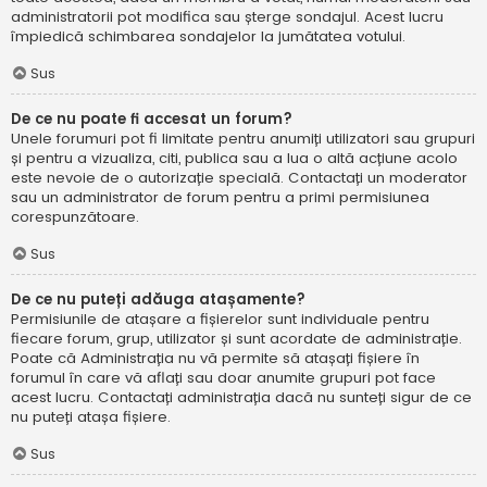
administratorii pot modifica sau șterge sondajul. Acest lucru
împiedică schimbarea sondajelor la jumătatea votului.
Sus
De ce nu poate fi accesat un forum?
Unele forumuri pot fi limitate pentru anumiți utilizatori sau grupuri
și pentru a vizualiza, citi, publica sau a lua o altă acțiune acolo
este nevoie de o autorizație specială. Contactați un moderator
sau un administrator de forum pentru a primi permisiunea
corespunzătoare.
Sus
De ce nu puteți adăuga atașamente?
Permisiunile de atașare a fișierelor sunt individuale pentru
fiecare forum, grup, utilizator și sunt acordate de administrație.
Poate că Administrația nu vă permite să atașați fișiere în
forumul în care vă aflați sau doar anumite grupuri pot face
acest lucru. Contactați administrația dacă nu sunteți sigur de ce
nu puteți atașa fișiere.
Sus