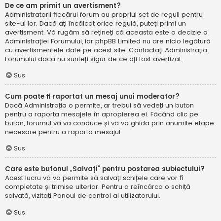
De ce am primit un avertisment?
Administratorii fiecărui forum au propriul set de reguli pentru
site-ul lor. Dacă ați încălcat orice regulă, puteți primi un
avertisment. Vă rugăm să rețineți că aceasta este o decizie a
Administrației Forumului, iar phpBB Limited nu are nicio legătură
cu avertismentele date pe acest site. Contactați Administrația
Forumului dacă nu sunteți sigur de ce ați fost avertizat.
Sus
Cum poate fi raportat un mesaj unui moderator?
Dacă Administrația o permite, ar trebui să vedeți un buton
pentru a raporta mesajele în apropierea ei. Făcând clic pe
buton, forumul vă va conduce și vă va ghida prin anumite etape
necesare pentru a raporta mesajul.
Sus
Care este butonul „Salvați” pentru postarea subiectului?
Acest lucru vă va permite să salvați schițele care vor fi
completate și trimise ulterior. Pentru a reîncărca o schiță
salvată, vizitați Panoul de control al utilizatorului.
Sus