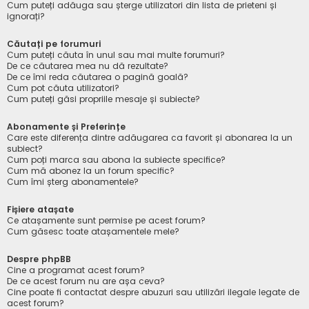
Cum puteți adăuga sau șterge utilizatori din lista de prieteni și
ignorați?
Căutați pe forumuri
Cum puteți căuta în unul sau mai multe forumuri?
De ce căutarea mea nu dă rezultate?
De ce îmi reda căutarea o pagină goală?
Cum pot căuta utilizatori?
Cum puteți găsi propriile mesaje și subiecte?
Abonamente și Preferințe
Care este diferența dintre adăugarea ca favorit și abonarea la un
subiect?
Cum poți marca sau abona la subiecte specifice?
Cum mă abonez la un forum specific?
Cum îmi șterg abonamentele?
Fișiere atașate
Ce atașamente sunt permise pe acest forum?
Cum găsesc toate atașamentele mele?
Despre phpBB
Cine a programat acest forum?
De ce acest forum nu are așa ceva?
Cine poate fi contactat despre abuzuri sau utilizări ilegale legate de
acest forum?