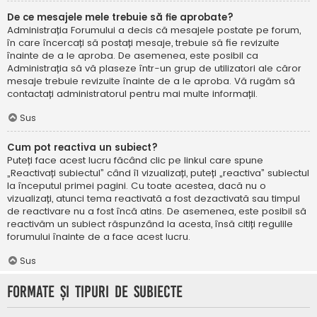
De ce mesajele mele trebuie să fie aprobate?
Administrația Forumului a decis că mesajele postate pe forum,
în care încercați să postați mesaje, trebuie să fie revizuite
înainte de a le aproba. De asemenea, este posibil ca
Administrația să vă plaseze într-un grup de utilizatori ale căror
mesaje trebuie revizuite înainte de a le aproba. Vă rugăm să
contactați administratorul pentru mai multe informații.
Sus
Cum pot reactiva un subiect?
Puteți face acest lucru făcând clic pe linkul care spune
„Reactivați subiectul” când îl vizualizați, puteți „reactiva” subiectul
la începutul primei pagini. Cu toate acestea, dacă nu o
vizualizați, atunci tema reactivată a fost dezactivată sau timpul
de reactivare nu a fost încă atins. De asemenea, este posibil să
reactivăm un subiect răspunzând la acesta, însă citiți regulile
forumului înainte de a face acest lucru.
Sus
Formate și tipuri de subiecte