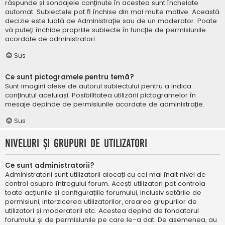
răspunde și sondajele conținute în acestea sunt încheiate
automat. Subiectele pot fi închise din mai multe motive. Această
decizie este luată de Administrație sau de un moderator. Poate
vă puteți închide propriile subiecte în funcție de permisiunile
acordate de administratori.
Sus
Ce sunt pictogramele pentru temă?
Sunt imagini alese de autorul subiectului pentru a indica
conținutul aceluiași. Posibilitatea utilizării pictogramelor în
mesaje depinde de permisiunile acordate de administrație.
Sus
Niveluri și grupuri de utilizatori
Ce sunt administratorii?
Administratorii sunt utilizatorii alocați cu cel mai înalt nivel de
control asupra întregului forum. Acești utilizatori pot controla
toate acțiunile și configurațiile forumului, inclusiv setările de
permisiuni, interzicerea utilizatorilor, crearea grupurilor de
utilizatori și moderatorii etc. Acestea depind de fondatorul
forumului și de permisiunile pe care le-a dat. De asemenea, au