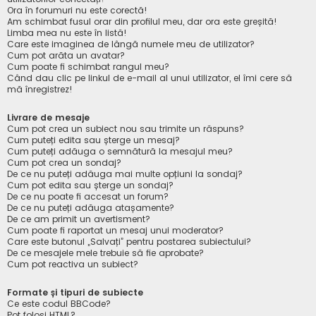
Ora în forumuri nu este corectă!
Am schimbat fusul orar din profilul meu, dar ora este greșită!
Limba mea nu este în listă!
Care este imaginea de lângă numele meu de utilizator?
Cum pot arăta un avatar?
Cum poate fi schimbat rangul meu?
Când dau clic pe linkul de e-mail al unui utilizator, el îmi cere să
mă înregistrez!
Livrare de mesaje
Cum pot crea un subiect nou sau trimite un răspuns?
Cum puteți edita sau șterge un mesaj?
Cum puteți adăuga o semnătură la mesajul meu?
Cum pot crea un sondaj?
De ce nu puteți adăuga mai multe opțiuni la sondaj?
Cum pot edita sau șterge un sondaj?
De ce nu poate fi accesat un forum?
De ce nu puteți adăuga atașamente?
De ce am primit un avertisment?
Cum poate fi raportat un mesaj unui moderator?
Care este butonul „Salvați” pentru postarea subiectului?
De ce mesajele mele trebuie să fie aprobate?
Cum pot reactiva un subiect?
Formate și tipuri de subiecte
Ce este codul BBCode?
Pot folosi HTML?