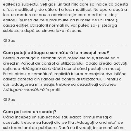
editează subiectul, veți găsi un text mic care să indice că acesta
a fost modificat și de câte ori a fost modificat. Nu apare dacă a
fost un moderator sau o administrație care a editat-o, deși
editorul își lasă de cele mai multe ori numele de utilizator și
cauza ediției. Utilizatorii normali nu vor putea să-și șteargă
subiectele după ce cineva le-a răspuns.
Sus
Cum puteți adăuga o semnătură la mesajul meu?
Pentru a adăuga o semnătură la mesajele tale, trebuie să o
creezi în Panoul de control al utilizatorului. Odată creată, activați
opțiunea
Adăugare semnătură
atunci când postați un mesaj.
Puteți atribui o semnătură implicită tuturor mesajelor dvs. bifând
caseta corectă din Panoul de control al utilizatorului. Pentru a
opri adăugarea în mesaje, trebuie să dezactivați opțiunea
Adăugare semnătură
în profil.
Sus
Cum pot crea un sondaj?
Când începeți un subiect nou sau editați primul mesaj al
acestuia, trebuie să faceți clic pe fila „Adăugați o anchetă” de
sub formularul de publicare; Dacă nu îl vedeți, înseamnă că nu