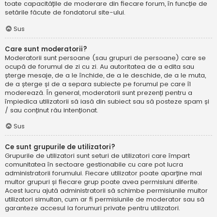
toate capacitățile de moderare din fiecare forum, în funcție de
setările făcute de fondatorul site-ului.
Sus
Care sunt moderatorii?
Moderatorii sunt persoane (sau grupuri de persoane) care se
ocupă de forumul de zi cu zi. Au autoritatea de a edita sau
șterge mesaje, de a le închide, de a le deschide, de a le muta,
de a șterge și de a separa subiecte pe forumul pe care îl
moderează. În general, moderatorii sunt prezenți pentru a
împiedica utilizatorii să iasă din subiect sau să posteze spam și
/ sau conținut rău intenționat.
Sus
Ce sunt grupurile de utilizatori?
Grupurile de utilizatori sunt seturi de utilizatori care împart
comunitatea în sectoare gestionabile cu care pot lucra
administratorii forumului. Fiecare utilizator poate aparține mai
multor grupuri și fiecare grup poate avea permisiuni diferite.
Acest lucru ajută administratorii să schimbe permisiunile multor
utilizatori simultan, cum ar fi permisiunile de moderator sau să
garanteze accesul la forumuri private pentru utilizatori.