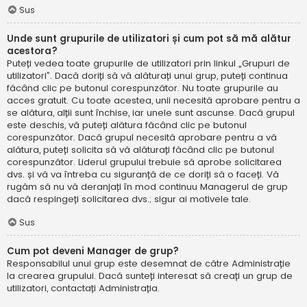
Sus
Unde sunt grupurile de utilizatori și cum pot să mă alătur
acestora?
Puteți vedea toate grupurile de utilizatori prin linkul „Grupuri de
utilizatori”. Dacă doriți să vă alăturați unui grup, puteți continua
făcând clic pe butonul corespunzător. Nu toate grupurile au
acces gratuit. Cu toate acestea, unii necesită aprobare pentru a
se alătura, alții sunt închise, iar unele sunt ascunse. Dacă grupul
este deschis, vă puteți alătura făcând clic pe butonul
corespunzător. Dacă grupul necesită aprobare pentru a vă
alătura, puteți solicita să vă alăturați făcând clic pe butonul
corespunzător. Liderul grupului trebuie să aprobe solicitarea
dvs. și vă va întreba cu siguranță de ce doriți să o faceți. Vă
rugăm să nu vă deranjați în mod continuu Managerul de grup
dacă respingeți solicitarea dvs.; sigur ai motivele tale.
Sus
Cum pot deveni Manager de grup?
Responsabilul unui grup este desemnat de către Administrație
la crearea grupului. Dacă sunteți interesat să creați un grup de
utilizatori, contactați Administrația.