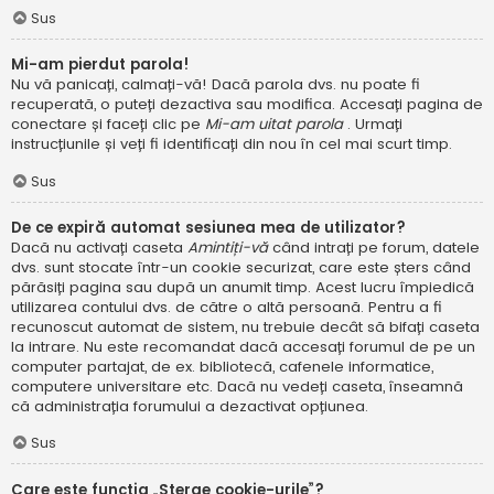
Sus
Mi-am pierdut parola!
Nu vă panicați, calmați-vă! Dacă parola dvs. nu poate fi
recuperată, o puteți dezactiva sau modifica. Accesați pagina de
conectare și faceți clic pe
Mi-am uitat parola
. Urmați
instrucțiunile și veți fi identificați din nou în cel mai scurt timp.
Sus
De ce expiră automat sesiunea mea de utilizator?
Dacă nu activați caseta
Amintiți-vă
când intrați pe forum, datele
dvs. sunt stocate într-un cookie securizat, care este șters când
părăsiți pagina sau după un anumit timp. Acest lucru împiedică
utilizarea contului dvs. de către o altă persoană. Pentru a fi
recunoscut automat de sistem, nu trebuie decât să bifați caseta
la intrare. Nu este recomandat dacă accesați forumul de pe un
computer partajat, de ex. bibliotecă, cafenele informatice,
computere universitare etc. Dacă nu vedeți caseta, înseamnă
că administrația forumului a dezactivat opțiunea.
Sus
Care este funcția „Șterge cookie-urile”?