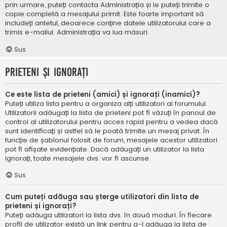
prin urmare, puteți contacta Administrația și le puteți trimite o
copie completă a mesajului primit. Este foarte important să
includeți antetul, deoarece conține datele utilizatorului care a
trimis e-mailul. Administrația va lua măsuri.
Sus
Prieteni și ignorați
Ce este lista de prieteni (amici) și ignorați (inamici)?
Puteți utiliza lista pentru a organiza alți utilizatori ai forumului.
Utilizatorii adăugați la lista de prieteni pot fi văzuți în panoul de
control al utilizatorului pentru acces rapid pentru a vedea dacă
sunt identificați și astfel să le poată trimite un mesaj privat. În
funcție de șablonul folosit de forum, mesajele acestor utilizatori
pot fi afișate evidențiate. Dacă adăugați un utilizator la lista
ignorați, toate mesajele dvs. vor fi ascunse.
Sus
Cum puteți adăuga sau șterge utilizatori din lista de
prieteni și ignorați?
Puteți adăuga utilizatori la lista dvs. în două moduri. În fiecare
profil de utilizator există un link pentru a-l adăuga la lista de