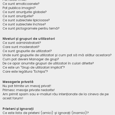
Ce sunt emoticoanele?
Pot publica imagini?
Ce sunt anunţurile globale?
Ce sunt anunţurile?
Ce sunt subiectele lipicioase?
Ce sunt subiectele închise?
Ce sunt pictogramele pentru temă?
Niveluri și grupuri de utilizatori
Ce sunt administratorii?
Care sunt moderatorii?
Ce sunt grupurile de utilizatori?
Unde sunt grupurile de utilizatori și cum pot să mă alătur acestora?
Cum pot deveni Manager de grup?
De ce apar anumite grupuri de utilizatori în culori diferite?
Ce este un "Grup de utilizatori implicit"?
Care este legătura "Echipa"?
Mesagerie privată
Nu pot trimite un mesaj privat!
Primesc mesaje private nedorite!
Am primit spam sau e-mailuri rău intenționate de la cineva de pe
acest forum!
Prieteni și ignorați
Ce este lista de prieteni (amici) și ignorați (inamici)?