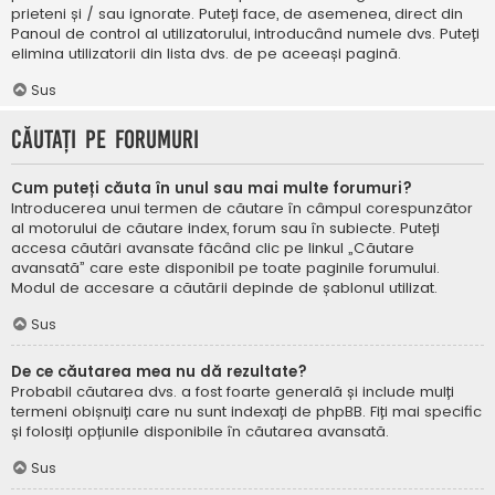
prieteni și / sau ignorate. Puteți face, de asemenea, direct din
Panoul de control al utilizatorului, introducând numele dvs. Puteți
elimina utilizatorii din lista dvs. de pe aceeași pagină.
Sus
Căutați pe forumuri
Cum puteți căuta în unul sau mai multe forumuri?
Introducerea unui termen de căutare în câmpul corespunzător
al motorului de căutare index, forum sau în subiecte. Puteți
accesa căutări avansate făcând clic pe linkul „Căutare
avansată” care este disponibil pe toate paginile forumului.
Modul de accesare a căutării depinde de șablonul utilizat.
Sus
De ce căutarea mea nu dă rezultate?
Probabil căutarea dvs. a fost foarte generală și include mulți
termeni obișnuiți care nu sunt indexați de phpBB. Fiți mai specific
și folosiți opțiunile disponibile în căutarea avansată.
Sus