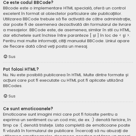
Ce este codul BBCode?
BBcode este o implementare HTML specială, oferă un control
excelent în format al obiectelor particulare ale publicațiilor.
Utilizarea BBCode trebuie să fie activată de către administrație,
dar poate fi de asemenea dezactivată din formularul de livrare
a mesajelor. BBCode este, de asemenea, similar în stil cu HTML,
dar etichetele sunt închise între paranteze [ și ] în loc de < şi >.
Pentru mai multe informații, citiți manualul BBCode. Linkul apare
de fiecare dată când veți posta un mesaj.
Sus
Pot folosi HTML?
Nu. Nu este posibilă publicarea în HTML. Multe dintre formate și
acțiuni care pot fi executate cu HTML pot fi aplicate utilizând
BBCodes.
Sus
Ce sunt emoticoanele?
Emoticoane sunt imagini mici care pot fi folosite pentru a
exprima un sentiment cu un cod mic, de ex. :) denotă fericire, în
timp ce :( denotă tristețe. Lista completă de emoticoane poate
fi văzută în formularul de publicare. Încercați să nu abuzați de