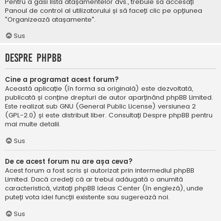
Pentru a găsi lista atașamentelor dvs., trebuie să accesați
Panoul de control al utilizatorului și să faceți clic pe opțiunea
"Organizează atașamente".
Sus
Despre phpBB
Cine a programat acest forum?
Această aplicație (în forma sa originală) este dezvoltată,
publicată și conține drepturi de autor aparținând
phpBB Limited
.
Este realizat sub GNU (General Public License) versiunea 2
(GPL-2.0) și este distribuit liber. Consultați
Despre phpBB
pentru
mai multe detalii.
Sus
De ce acest forum nu are așa ceva?
Acest forum a fost scris și autorizat prin intermediul phpBB
Limited. Dacă credeți că ar trebui adăugată o anumită
caracteristică, vizitați
phpBB Ideas Center
(în engleză), unde
puteți vota idei funcții existente sau sugerează noi.
Sus