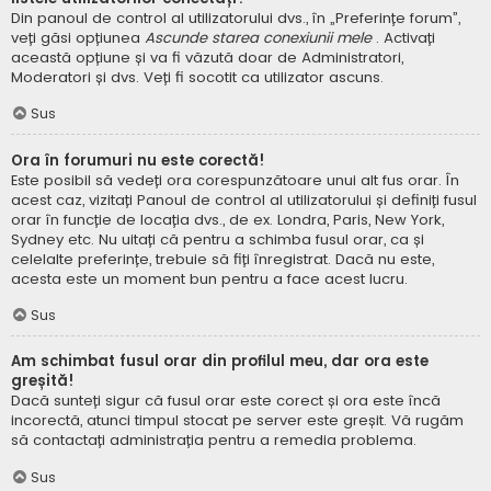
Din panoul de control al utilizatorului dvs., în „Preferințe forum”,
veți găsi opțiunea
Ascunde starea conexiunii mele
. Activați
această opțiune și va fi văzută doar de Administratori,
Moderatori și dvs. Veți fi socotit ca utilizator ascuns.
Sus
Ora în forumuri nu este corectă!
Este posibil să vedeți ora corespunzătoare unui alt fus orar. În
acest caz, vizitați Panoul de control al utilizatorului și definiți fusul
orar în funcție de locația dvs., de ex. Londra, Paris, New York,
Sydney etc. Nu uitați că pentru a schimba fusul orar, ca și
celelalte preferințe, trebuie să fiți înregistrat. Dacă nu este,
acesta este un moment bun pentru a face acest lucru.
Sus
Am schimbat fusul orar din profilul meu, dar ora este
greșită!
Dacă sunteți sigur că fusul orar este corect și ora este încă
incorectă, atunci timpul stocat pe server este greșit. Vă rugăm
să contactați administrația pentru a remedia problema.
Sus