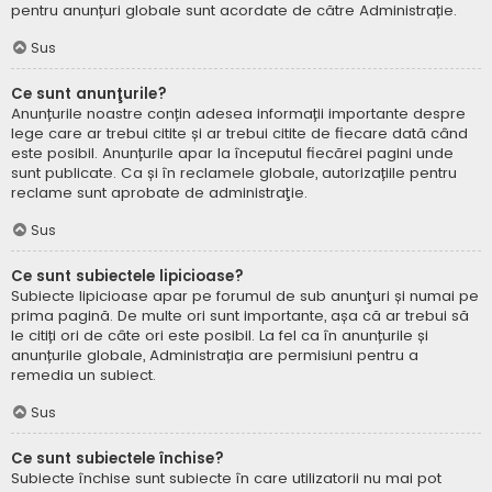
pentru anunțuri globale sunt acordate de către Administrație.
Sus
Ce sunt anunţurile?
Anunțurile noastre conțin adesea informații importante despre
lege care ar trebui citite și ar trebui citite de fiecare dată când
este posibil. Anunțurile apar la începutul fiecărei pagini unde
sunt publicate. Ca și în reclamele globale, autorizațiile pentru
reclame sunt aprobate de administraţie.
Sus
Ce sunt subiectele lipicioase?
Subiecte lipicioase apar pe forumul de sub anunţuri și numai pe
prima pagină. De multe ori sunt importante, așa că ar trebui să
le citiți ori de câte ori este posibil. La fel ca în anunțurile și
anunțurile globale, Administrația are permisiuni pentru a
remedia un subiect.
Sus
Ce sunt subiectele închise?
Subiecte închise sunt subiecte în care utilizatorii nu mai pot