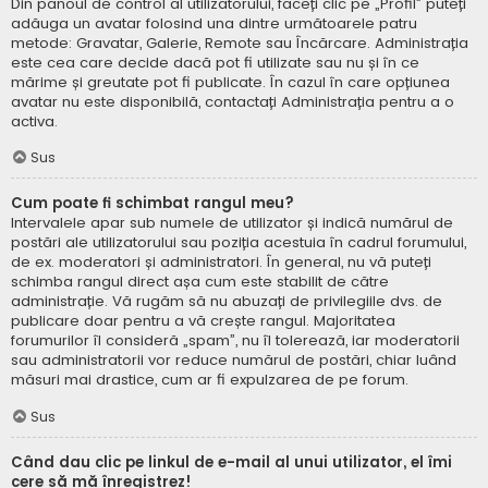
Din panoul de control al utilizatorului, faceți clic pe „Profil” puteți
adăuga un avatar folosind una dintre următoarele patru
metode: Gravatar, Galerie, Remote sau Încărcare. Administrația
este cea care decide dacă pot fi utilizate sau nu și în ce
mărime și greutate pot fi publicate. În cazul în care opțiunea
avatar nu este disponibilă, contactați Administrația pentru a o
activa.
Sus
Cum poate fi schimbat rangul meu?
Intervalele apar sub numele de utilizator și indică numărul de
postări ale utilizatorului sau poziția acestuia în cadrul forumului,
de ex. moderatori și administratori. În general, nu vă puteți
schimba rangul direct așa cum este stabilit de către
administrație. Vă rugăm să nu abuzați de privilegiile dvs. de
publicare doar pentru a vă crește rangul. Majoritatea
forumurilor îl consideră „spam”, nu îl tolerează, iar moderatorii
sau administratorii vor reduce numărul de postări, chiar luând
măsuri mai drastice, cum ar fi expulzarea de pe forum.
Sus
Când dau clic pe linkul de e-mail al unui utilizator, el îmi
cere să mă înregistrez!