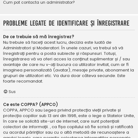
Cum pot contacta un administrator?
Probleme legate de identificare și înregistrare
De ce trebuie să mă înregistrez?
Nu trebuie să faceți acest lucru, decizia este luată de
Administratori și Moderatori. În unele cazuri, va trebui să vă
înregistrați pentru a posta subiecte și răspunsuri. Totuși,
înregistrarea vă va oferi acces la conținut suplimentar și / sau
avantaje de care nu v-ați bucura ca utilizator invitat, cum ar fi
imaginea personalizată (avatar), mesaje private, abonament la
grupuri de utilizatori etc. Va dura doar câteva secunde. Este
foarte recomandat.
Sus
Ce este COPPA? (APPCO)
COPPA, APPCO sau Legea privind protecția vieții private și
protecția copiilor sub 13 ani din 1998, este o lege a Statelor Unite,
în care se solicită site-uri de internet, care sunt potențiali
colectori de informații. , ca fișa copilului să fie scrisă și ratificată
cu acordul părinților sau cu o altă metodă de recunoaștere a
gardei legale, care permite colectarea informațiilor personale