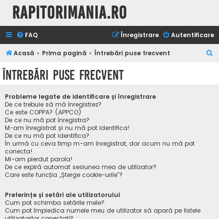
Rapitorimania.ro
FAQ
Înregistrare
Autentificare
C
Acasă
Prima pagină
Întrebări puse frecvent
ă
Întrebări puse frecvent
u
t
Probleme legate de identificare și înregistrare
a
De ce trebuie să mă înregistrez?
Ce este COPPA? (APPCO)
r
De ce nu mă pot înregistra?
M-am înregistrat și nu mă pot identifica!
e
De ce nu mă pot identifica?
În urmă cu ceva timp m-am înregistrat, dar acum nu mă pot
conecta!
Mi-am pierdut parola!
De ce expiră automat sesiunea mea de utilizator?
Care este funcția „Șterge cookie-urile”?
Preferințe și setări ale utilizatorului
Cum pot schimba setările mele?
Cum pot împiedica numele meu de utilizator să apară pe listele
utilizatorilor conectați?