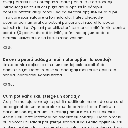
aveți permisiunile corespunzătoare pentru a crea sondaje.
Introduceți un titlu și cel puțin două opțiuni în câmpul
corespunzător, asigurându-vă că fiecare opțiune se află pe
linia corespunzătoare a formularului. Puteți alege, de
asemenea, numărul de opțiuni pe care utilizatorul le poate
selecta în fila „Opțiuni per utilizator”, termenul limită în zile pentru
sondaj (0 pentru durată infinită) și în final opțiunea de a
permite utilizatorilor să își schimbe voturile.
Sus
De ce nu puteți adăuga mai multe opțiuni la sondaj?
Limita pentru opțiunile dintr-un sondaj este stabilită de
administrație. Dacă trebuie să adăugați mai multe opțiuni la
sondaj, contactați Administrația.
Sus
Cum pot edita sau șterge un sondaj?
Ca și în mesaje, sondajele pot fi modificate numai de creatorul
lor original, de un moderator sau de administrație. Pentru a
edita un sondaj, trebuie să editați primul mesaj al subiectului;
Acest lucru este întotdeauna asociat cu sondajul. Dacă nimeni
nu a votat, utilizatorii pot șterge sondajul sau edita opțiunile. Cu
toate acestea, dacă un membru a votat, numai moderatorii sau