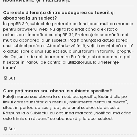
Care este diferența dintre adăugarea ca favorit și
abonarea la un subiect?
În phpBB 3.0, subiectele preferate au funcționat mult ca marcaje
pentru browserul web. Nu ați fost alertat când a existat o
actualizare. Începând cu phpBB 3.1, Preferințele seamănă mai
mult cu abonarea la un subiect. Poți fi anunțat la actualizarea
unui subiect preferat. Abonându-vă însă, veți fi anunțat că există
o actualizare a unui subiect sau a unui forum în forumul propriu-
zis. Opțiunile de notificare pentru Preferințe și abonamente pot
fi setate în Panoul de control al utilizatorului, la „Preferințe
forum”.
Sus
Cum poți marca sau abona la subiecte specifice?
Puteți marca sau abona la un subiect specific, făcând clic pe
linkul corespunzător din meniul „Instrumente pentru subiecte”,
situat în partea de sus și de jos a unui subiect de discuție.
Răspuns la o Subiectul cu opțiunea marcată „Notifica-mă când
este trimis un răspuns” se abonează și la acel subiect.
Sus