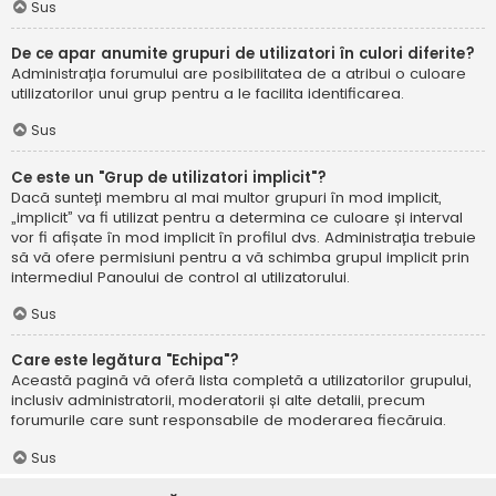
Sus
De ce apar anumite grupuri de utilizatori în culori diferite?
Administrația forumului are posibilitatea de a atribui o culoare
utilizatorilor unui grup pentru a le facilita identificarea.
Sus
Ce este un "Grup de utilizatori implicit"?
Dacă sunteți membru al mai multor grupuri în mod implicit,
„implicit” va fi utilizat pentru a determina ce culoare și interval
vor fi afișate în mod implicit în profilul dvs. Administrația trebuie
să vă ofere permisiuni pentru a vă schimba grupul implicit prin
intermediul Panoului de control al utilizatorului.
Sus
Care este legătura "Echipa"?
Această pagină vă oferă lista completă a utilizatorilor grupului,
inclusiv administratorii, moderatorii și alte detalii, precum
forumurile care sunt responsabile de moderarea fiecăruia.
Sus