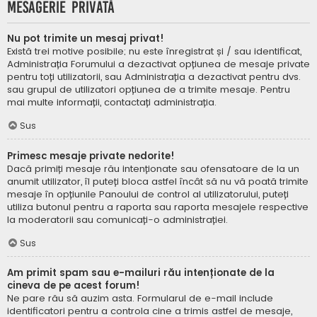
Mesagerie privată
Nu pot trimite un mesaj privat!
Există trei motive posibile; nu este înregistrat și / sau identificat,
Administrația Forumului a dezactivat opțiunea de mesaje private
pentru toți utilizatorii, sau Administrația a dezactivat pentru dvs.
sau grupul de utilizatori opțiunea de a trimite mesaje. Pentru
mai multe informații, contactați administrația.
Sus
Primesc mesaje private nedorite!
Dacă primiți mesaje rău intenționate sau ofensatoare de la un
anumit utilizator, îl puteți bloca astfel încât să nu vă poată trimite
mesaje în opțiunile Panoului de control al utilizatorului, puteți
utiliza butonul pentru a raporta sau raporta mesajele respective
la moderatorii sau comunicați-o administrației.
Sus
Am primit spam sau e-mailuri rău intenționate de la
cineva de pe acest forum!
Ne pare rău să auzim asta. Formularul de e-mail include
identificatori pentru a controla cine a trimis astfel de mesaje,