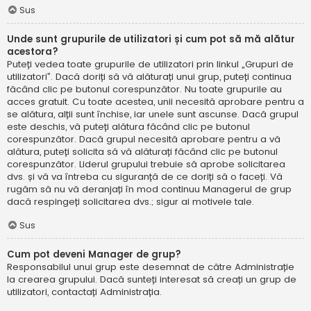
Sus
Unde sunt grupurile de utilizatori și cum pot să mă alătur
acestora?
Puteți vedea toate grupurile de utilizatori prin linkul „Grupuri de
utilizatori”. Dacă doriți să vă alăturați unui grup, puteți continua
făcând clic pe butonul corespunzător. Nu toate grupurile au
acces gratuit. Cu toate acestea, unii necesită aprobare pentru a
se alătura, alții sunt închise, iar unele sunt ascunse. Dacă grupul
este deschis, vă puteți alătura făcând clic pe butonul
corespunzător. Dacă grupul necesită aprobare pentru a vă
alătura, puteți solicita să vă alăturați făcând clic pe butonul
corespunzător. Liderul grupului trebuie să aprobe solicitarea
dvs. și vă va întreba cu siguranță de ce doriți să o faceți. Vă
rugăm să nu vă deranjați în mod continuu Managerul de grup
dacă respingeți solicitarea dvs.; sigur ai motivele tale.
Sus
Cum pot deveni Manager de grup?
Responsabilul unui grup este desemnat de către Administrație
la crearea grupului. Dacă sunteți interesat să creați un grup de
utilizatori, contactați Administrația.