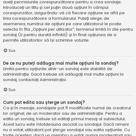
aveți permisiunile corespunzătoare pentru a crea sondaje.
Introduceți un titlu și cel puțin două opțiuni în câmpul
corespunzător, asigurându-vă că fiecare opțiune se află pe
linia corespunzătoare a formularului. Puteți alege, de
asemenea, numărul de opțiuni pe care utilizatorul le poate
selecta în fila „Opțiuni per utilizator”, termenul limită în zile pentru
sondaj (0 pentru durată infinită) și în final opțiunea de a
permite utilizatorilor să își schimbe voturile.
Sus
De ce nu puteți adăuga mai multe opțiuni la sondaj?
Limita pentru opțiunile dintr-un sondaj este stabilită de
administrație. Dacă trebuie să adăugați mai multe opțiuni la
sondaj, contactați Administrația.
Sus
Cum pot edita sau șterge un sondaj?
Ca și în mesaje, sondajele pot fi modificate numai de creatorul
lor original, de un moderator sau de administrație. Pentru a
edita un sondaj, trebuie să editați primul mesaj al subiectului;
Acest lucru este întotdeauna asociat cu sondajul. Dacă nimeni
nu a votat, utilizatorii pot șterge sondajul sau edita opțiunile. Cu
toate acestea, dacă un membru a votat, numai moderatorii sau