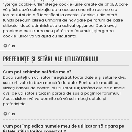
"Șterge cookie-urile" șterge cookie-urile create de phpBB, care
vă păstrează autorizația de a accesa anumite resurse ale
forumului și de a fi identificat la acesta. Cookie-urile oferă
funcții precum citirea urmăririi de navigare pe forum de către
utilizator dacă administrația a activat opțiunea. Dacă aveți
probleme cu intrarea sau părăsirea forumului, ștergerea
cookie-urilor vă va ajuta cu siguranță.
Sus
Preferințe și setări ale utilizatorului
Cum pot schimba setările mele?
Dacă sunteți un utilizator înregistrat, toate datele și setările dvs.
sunt arhivate în baza noastră de date. Pentru a le modifica,
vizitați Panoul de control al utilizatorului; făcând clic pe numele
dvs. de utilizator situat în partea de sus a paginilor forumului.
Acest sistem vă va permite să vă schimbați datele și
preferințele.
Sus
Cum pot împiedica numele meu de utilizator să apară pe
listele utilizatorilor conectați?