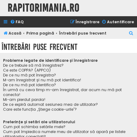
Rapitorimania.ro
FAQ
Înregistrare
Autentificare
C
Acasă
Prima pagină
Întrebări puse frecvent
ă
Întrebări puse frecvent
u
t
Probleme legate de identificare și înregistrare
a
De ce trebuie să mă înregistrez?
Ce este COPPA? (APPCO)
r
De ce nu mă pot înregistra?
M-am înregistrat și nu mă pot identifica!
e
De ce nu mă pot identifica?
În urmă cu ceva timp m-am înregistrat, dar acum nu mă pot
conecta!
Mi-am pierdut parola!
De ce expiră automat sesiunea mea de utilizator?
Care este funcția „Șterge cookie-urile”?
Preferințe și setări ale utilizatorului
Cum pot schimba setările mele?
Cum pot împiedica numele meu de utilizator să apară pe listele
utilizatorilor conectați?