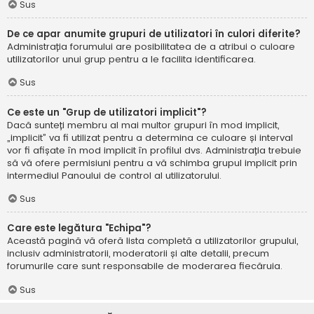
Sus
De ce apar anumite grupuri de utilizatori în culori diferite?
Administrația forumului are posibilitatea de a atribui o culoare
utilizatorilor unui grup pentru a le facilita identificarea.
Sus
Ce este un "Grup de utilizatori implicit"?
Dacă sunteți membru al mai multor grupuri în mod implicit,
„implicit” va fi utilizat pentru a determina ce culoare și interval
vor fi afișate în mod implicit în profilul dvs. Administrația trebuie
să vă ofere permisiuni pentru a vă schimba grupul implicit prin
intermediul Panoului de control al utilizatorului.
Sus
Care este legătura "Echipa"?
Această pagină vă oferă lista completă a utilizatorilor grupului,
inclusiv administratorii, moderatorii și alte detalii, precum
forumurile care sunt responsabile de moderarea fiecăruia.
Sus