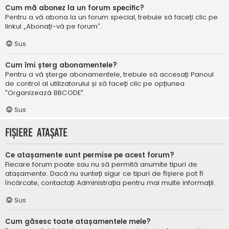
Cum mă abonez la un forum specific?
Pentru a vă abona la un forum special, trebuie să faceți clic pe
linkul „Abonați-vă pe forum”.
Sus
Cum îmi șterg abonamentele?
Pentru a vă șterge abonamentele, trebuie să accesați Panoul
de control al utilizatorului și să faceți clic pe opțiunea
"Organizează BBCODE".
Sus
Fișiere atașate
Ce atașamente sunt permise pe acest forum?
Fiecare forum poate sau nu să permită anumite tipuri de
atașamente. Dacă nu sunteți sigur ce tipuri de fișiere pot fi
încărcate, contactați Administrația pentru mai multe informații.
Sus
Cum găsesc toate atașamentele mele?