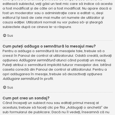
editează subiectul, veți găsi un text mic care să indice că acesta
a fost modificat și de câte ori a fost modificat. Nu apare dacă a
fost un moderator sau o administrație care a editat-o, deși
editorul își lasă de cele mai multe ori numele de utilizator și
cauza ediției. Utilizatorii normali nu vor putea să-și șteargă
subiectele după ce cineva le-a răspuns.
Sus
Cum puteți adăuga o semnătură la mesajul meu?
Pentru a adăuga o semnătură la mesajele tale, trebuie să o
creezi în Panoul de control al utilizatorului. Odată creată, activați
opțiunea
Adăugare semnătură
atunci când postați un mesaj.
Puteți atribui o semnătură implicită tuturor mesajelor dvs. bifând
caseta corectă din Panoul de control al utilizatorului. Pentru a
opri adăugarea în mesaje, trebuie să dezactivați opțiunea
Adăugare semnătură
în profil.
Sus
Cum pot crea un sondaj?
Când începeți un subiect nou sau editați primul mesaj al
acestuia, trebuie să faceți clic pe fila „Adăugați o anchetă” de
sub formularul de publicare; Dacă nu îl vedeți, înseamnă că nu