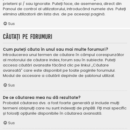
prieteni și / sau ignorate. Puteți face, de asemenea, direct din
Panoul de control al utilizatorului, introducând numele dvs. Puteți
elimina utilizatorii din lista dvs. de pe aceeași pagină.
Sus
Căutați pe forumuri
Cum puteți căuta în unul sau mai multe forumuri?
Introducerea unui termen de căutare în câmpul corespunzător
al motorului de căutare index, forum sau în subiecte. Puteți
accesa căutări avansate făcând clic pe linkul „Căutare
avansată” care este disponibil pe toate paginile forumului.
Modul de accesare a căutării depinde de șablonul utilizat.
Sus
De ce căutarea mea nu dă rezultate?
Probabil căutarea dvs. a fost foarte generală și include mulți
termeni obișnuiți care nu sunt indexați de phpBB. Fiți mai specific
și folosiți opțiunile disponibile în căutarea avansată.
Sus