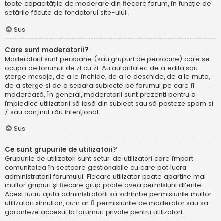
toate capacitățile de moderare din fiecare forum, în funcție de
setările făcute de fondatorul site-ului.
Sus
Care sunt moderatorii?
Moderatorii sunt persoane (sau grupuri de persoane) care se
ocupă de forumul de zi cu zi. Au autoritatea de a edita sau
șterge mesaje, de a le închide, de a le deschide, de a le muta,
de a șterge și de a separa subiecte pe forumul pe care îl
moderează. În general, moderatorii sunt prezenți pentru a
împiedica utilizatorii să iasă din subiect sau să posteze spam și
/ sau conținut rău intenționat.
Sus
Ce sunt grupurile de utilizatori?
Grupurile de utilizatori sunt seturi de utilizatori care împart
comunitatea în sectoare gestionabile cu care pot lucra
administratorii forumului. Fiecare utilizator poate aparține mai
multor grupuri și fiecare grup poate avea permisiuni diferite.
Acest lucru ajută administratorii să schimbe permisiunile multor
utilizatori simultan, cum ar fi permisiunile de moderator sau să
garanteze accesul la forumuri private pentru utilizatori.