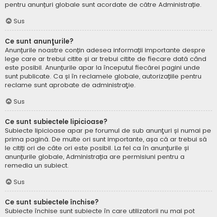
pentru anunțuri globale sunt acordate de către Administrație.
Sus
Ce sunt anunţurile?
Anunțurile noastre conțin adesea informații importante despre
lege care ar trebui citite și ar trebui citite de fiecare dată când
este posibil. Anunțurile apar la începutul fiecărei pagini unde
sunt publicate. Ca și în reclamele globale, autorizațiile pentru
reclame sunt aprobate de administraţie.
Sus
Ce sunt subiectele lipicioase?
Subiecte lipicioase apar pe forumul de sub anunţuri și numai pe
prima pagină. De multe ori sunt importante, așa că ar trebui să
le citiți ori de câte ori este posibil. La fel ca în anunțurile și
anunțurile globale, Administrația are permisiuni pentru a
remedia un subiect.
Sus
Ce sunt subiectele închise?
Subiecte închise sunt subiecte în care utilizatorii nu mai pot