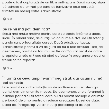
poate a fost capturată de un filtru anti-spam. Dacă sunteți sigur
că adresa de e-mail pe care ați furnizat-o este corectă,
trimiteți un mesaj către Administrație.
Sus
De ce nu mă pot identifica?
Există mai multe motive pentru care se poate întâmpla acest
lucru. În primul rând, asigurați-vă că numele dvs. de utilizator și
parola sunt ortografiate corect. Dacă există, contactați
Administrația pentru a vă asigura că nu a fost exclusă. Este, de
asemenea, posibil ca forumul să fie configurat prost de către
proprietarul său și / sau să aibă defecte în programare, deci ar
trebui să fie reparat.
Sus
În urmă cu ceva timp m-am înregistrat, dar acum nu mă
pot conecta!
Este posibil ca administrația să dezactiveze sau să șteargă
contul dvs. din anumite motive. De asemenea, unele forumuri își
elimină periodic utilizatorii care nu au postat mesaje o anumită
perioadă de timp pentru a reduce greutatea bazei de date.
Dacă da, înregistrați-vă din nou și participați la discuții.