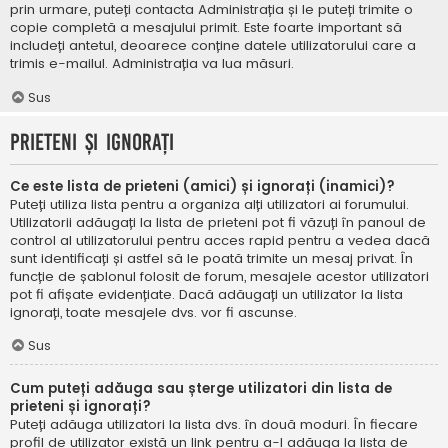
prin urmare, puteți contacta Administrația și le puteți trimite o
copie completă a mesajului primit. Este foarte important să
includeți antetul, deoarece conține datele utilizatorului care a
trimis e-mailul. Administrația va lua măsuri.
Sus
Prieteni și ignorați
Ce este lista de prieteni (amici) și ignorați (inamici)?
Puteți utiliza lista pentru a organiza alți utilizatori ai forumului.
Utilizatorii adăugați la lista de prieteni pot fi văzuți în panoul de
control al utilizatorului pentru acces rapid pentru a vedea dacă
sunt identificați și astfel să le poată trimite un mesaj privat. În
funcție de șablonul folosit de forum, mesajele acestor utilizatori
pot fi afișate evidențiate. Dacă adăugați un utilizator la lista
ignorați, toate mesajele dvs. vor fi ascunse.
Sus
Cum puteți adăuga sau șterge utilizatori din lista de
prieteni și ignorați?
Puteți adăuga utilizatori la lista dvs. în două moduri. În fiecare
profil de utilizator există un link pentru a-l adăuga la lista de