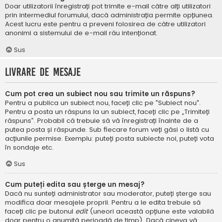
Doar utilizatorii înregistrați pot trimite e-mail către alți utilizatori
prin intermediul forumului, dacă administrația permite opțiunea.
Acest lucru este pentru a preveni folosirea de către utilizatori
anonimi a sistemului de e-mail rău intenționat.
Sus
Livrare de mesaje
Cum pot crea un subiect nou sau trimite un răspuns?
Pentru a publica un subiect nou, faceți clic pe "Subiect nou".
Pentru a posta un răspuns la un subiect, faceți clic pe „Trimiteți
răspuns”. Probabil că trebuie să vă înregistrați înainte de a
putea posta și răspunde. Sub fiecare forum veți găsi o listă cu
acțiunile permise. Exemplu: puteți posta subiecte noi, puteți vota
în sondaje etc.
Sus
Cum puteți edita sau șterge un mesaj?
Dacă nu sunteți administrator sau moderator, puteți șterge sau
modifica doar mesajele proprii. Pentru a le edita trebuie să
faceți clic pe butonul
edit
(uneori această opțiune este valabilă
doar pentru o anumită perioadă de timp). Dacă cineva vă