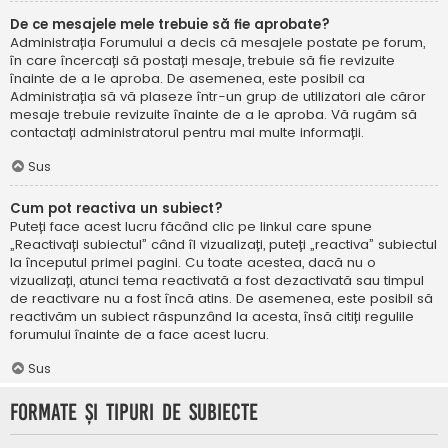
De ce mesajele mele trebuie să fie aprobate?
Administrația Forumului a decis că mesajele postate pe forum,
în care încercați să postați mesaje, trebuie să fie revizuite
înainte de a le aproba. De asemenea, este posibil ca
Administrația să vă plaseze într-un grup de utilizatori ale căror
mesaje trebuie revizuite înainte de a le aproba. Vă rugăm să
contactați administratorul pentru mai multe informații.
Sus
Cum pot reactiva un subiect?
Puteți face acest lucru făcând clic pe linkul care spune
„Reactivați subiectul” când îl vizualizați, puteți „reactiva” subiectul
la începutul primei pagini. Cu toate acestea, dacă nu o
vizualizați, atunci tema reactivată a fost dezactivată sau timpul
de reactivare nu a fost încă atins. De asemenea, este posibil să
reactivăm un subiect răspunzând la acesta, însă citiți regulile
forumului înainte de a face acest lucru.
Sus
Formate și tipuri de subiecte