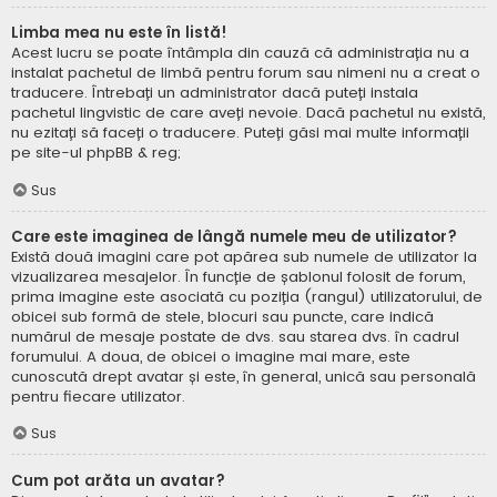
Limba mea nu este în listă!
Acest lucru se poate întâmpla din cauză că administrația nu a
instalat pachetul de limbă pentru forum sau nimeni nu a creat o
traducere. Întrebați un administrator dacă puteți instala
pachetul lingvistic de care aveți nevoie. Dacă pachetul nu există,
nu ezitați să faceți o traducere. Puteți găsi mai multe informații
pe site-ul
phpBB
& reg;
Sus
Care este imaginea de lângă numele meu de utilizator?
Există două imagini care pot apărea sub numele de utilizator la
vizualizarea mesajelor. În funcție de șablonul folosit de forum,
prima imagine este asociată cu poziția (rangul) utilizatorului, de
obicei sub formă de stele, blocuri sau puncte, care indică
numărul de mesaje postate de dvs. sau starea dvs. în cadrul
forumului. A doua, de obicei o imagine mai mare, este
cunoscută drept avatar și este, în general, unică sau personală
pentru fiecare utilizator.
Sus
Cum pot arăta un avatar?