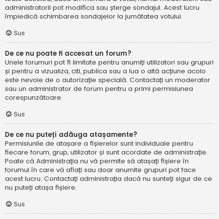
administratorii pot modifica sau șterge sondajul. Acest lucru
împiedică schimbarea sondajelor la jumătatea votului.
Sus
De ce nu poate fi accesat un forum?
Unele forumuri pot fi limitate pentru anumiți utilizatori sau grupuri
și pentru a vizualiza, citi, publica sau a lua o altă acțiune acolo
este nevoie de o autorizație specială. Contactați un moderator
sau un administrator de forum pentru a primi permisiunea
corespunzătoare.
Sus
De ce nu puteți adăuga atașamente?
Permisiunile de atașare a fișierelor sunt individuale pentru
fiecare forum, grup, utilizator și sunt acordate de administrație.
Poate că Administrația nu vă permite să atașați fișiere în
forumul în care vă aflați sau doar anumite grupuri pot face
acest lucru. Contactați administrația dacă nu sunteți sigur de ce
nu puteți atașa fișiere.
Sus