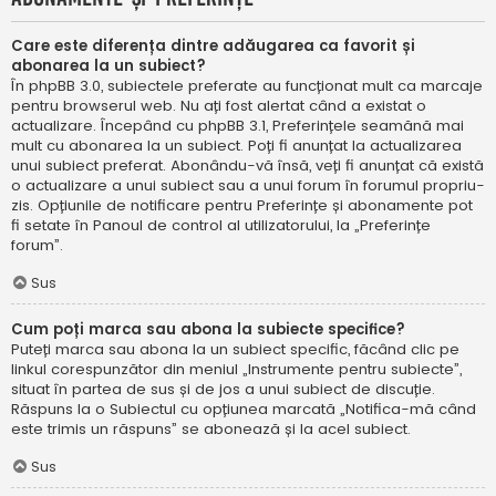
Care este diferența dintre adăugarea ca favorit și
abonarea la un subiect?
În phpBB 3.0, subiectele preferate au funcționat mult ca marcaje
pentru browserul web. Nu ați fost alertat când a existat o
actualizare. Începând cu phpBB 3.1, Preferințele seamănă mai
mult cu abonarea la un subiect. Poți fi anunțat la actualizarea
unui subiect preferat. Abonându-vă însă, veți fi anunțat că există
o actualizare a unui subiect sau a unui forum în forumul propriu-
zis. Opțiunile de notificare pentru Preferințe și abonamente pot
fi setate în Panoul de control al utilizatorului, la „Preferințe
forum”.
Sus
Cum poți marca sau abona la subiecte specifice?
Puteți marca sau abona la un subiect specific, făcând clic pe
linkul corespunzător din meniul „Instrumente pentru subiecte”,
situat în partea de sus și de jos a unui subiect de discuție.
Răspuns la o Subiectul cu opțiunea marcată „Notifica-mă când
este trimis un răspuns” se abonează și la acel subiect.
Sus