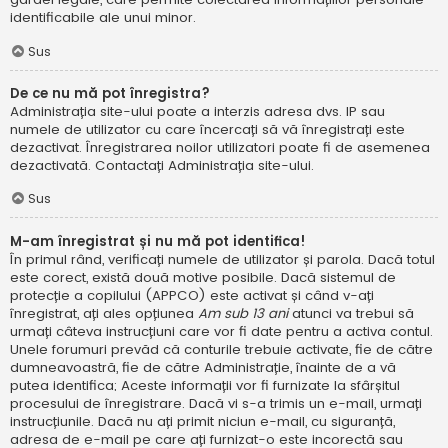
identificabile ale unui minor.
Sus
De ce nu mă pot înregistra?
Administrația site-ului poate a interzis adresa dvs. IP sau
numele de utilizator cu care încercați să vă înregistrați este
dezactivat. Înregistrarea noilor utilizatori poate fi de asemenea
dezactivată. Contactați Administrația site-ului.
Sus
M-am înregistrat și nu mă pot identifica!
În primul rând, verificați numele de utilizator și parola. Dacă totul
este corect, există două motive posibile. Dacă sistemul de
protecție a copilului (APPCO) este activat și când v-ați
înregistrat, ați ales opțiunea
Am sub 13 ani
atunci va trebui să
urmați câteva instrucțiuni care vor fi date pentru a activa contul.
Unele forumuri prevăd că conturile trebuie activate, fie de către
dumneavoastră, fie de către Administrație, înainte de a vă
putea identifica; Aceste informații vor fi furnizate la sfârșitul
procesului de înregistrare. Dacă vi s-a trimis un e-mail, urmați
instrucțiunile. Dacă nu ați primit niciun e-mail, cu siguranță,
adresa de e-mail pe care ați furnizat-o este incorectă sau