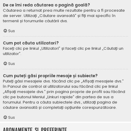
De ce îmi reda căutarea o pagină goală?
Căutarea a returnat prea multe rezultate pentru a fi procesate
de server. Utilizați „Căutare avansată” și fiți mai specific în
termenii și forumurile căutării dvs.
Sus
Cum pot căuta utilizatori?
Faceți clic pe linkul „Utilizatori” și faceți clic pe linkul „Căutați un
utilizator”.
Sus
Cum puteți găsi propriile mesaje și subiecte?
Puteți găsi mesajele dvs. făcând clic pe „Afișați mesajele dvs.”
în Panoul de control al utilizatorului sau făcând clic pe linkul
„Afișați mesajele dvs.” prin pagina proprie de profil sau făcând
clic pe butonul Meniul „Linkuri rapide” din partea de sus a
forumului. Pentru a căuta subiectele dvs., utilizați pagina de
căutare avansată și completați opțiunile corespunzătoare.
Sus
Abonamente și Preferințe