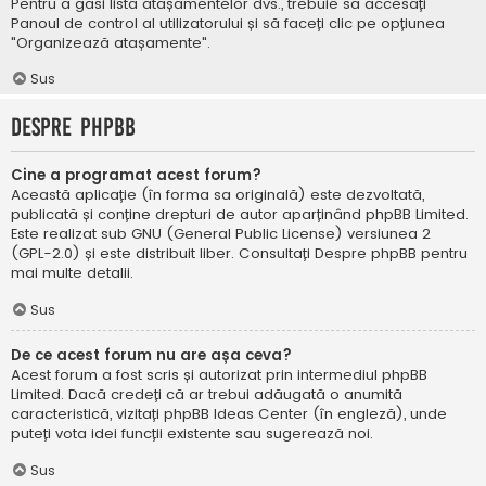
Pentru a găsi lista atașamentelor dvs., trebuie să accesați
Panoul de control al utilizatorului și să faceți clic pe opțiunea
"Organizează atașamente".
Sus
Despre phpBB
Cine a programat acest forum?
Această aplicație (în forma sa originală) este dezvoltată,
publicată și conține drepturi de autor aparținând
phpBB Limited
.
Este realizat sub GNU (General Public License) versiunea 2
(GPL-2.0) și este distribuit liber. Consultați
Despre phpBB
pentru
mai multe detalii.
Sus
De ce acest forum nu are așa ceva?
Acest forum a fost scris și autorizat prin intermediul phpBB
Limited. Dacă credeți că ar trebui adăugată o anumită
caracteristică, vizitați
phpBB Ideas Center
(în engleză), unde
puteți vota idei funcții existente sau sugerează noi.
Sus