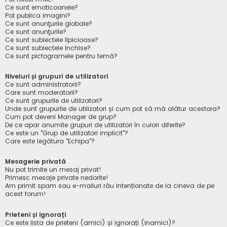
Ce sunt emoticoanele?
Pot publica imagini?
Ce sunt anunţurile globale?
Ce sunt anunţurile?
Ce sunt subiectele lipicioase?
Ce sunt subiectele închise?
Ce sunt pictogramele pentru temă?
Niveluri și grupuri de utilizatori
Ce sunt administratorii?
Care sunt moderatorii?
Ce sunt grupurile de utilizatori?
Unde sunt grupurile de utilizatori și cum pot să mă alătur acestora?
Cum pot deveni Manager de grup?
De ce apar anumite grupuri de utilizatori în culori diferite?
Ce este un "Grup de utilizatori implicit"?
Care este legătura "Echipa"?
Mesagerie privată
Nu pot trimite un mesaj privat!
Primesc mesaje private nedorite!
Am primit spam sau e-mailuri rău intenționate de la cineva de pe
acest forum!
Prieteni și ignorați
Ce este lista de prieteni (amici) și ignorați (inamici)?