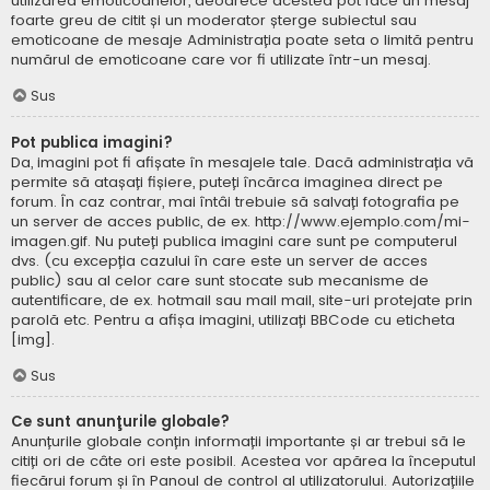
utilizarea emoticoanelor, deoarece acestea pot face un mesaj
foarte greu de citit și un moderator șterge subiectul sau
emoticoane de mesaje Administrația poate seta o limită pentru
numărul de emoticoane care vor fi utilizate într-un mesaj.
Sus
Pot publica imagini?
Da, imagini pot fi afișate în mesajele tale. Dacă administrația vă
permite să atașați fișiere, puteți încărca imaginea direct pe
forum. În caz contrar, mai întâi trebuie să salvați fotografia pe
un server de acces public, de ex. http://www.ejemplo.com/mi-
imagen.gif. Nu puteți publica imagini care sunt pe computerul
dvs. (cu excepția cazului în care este un server de acces
public) sau al celor care sunt stocate sub mecanisme de
autentificare, de ex. hotmail sau mail mail, site-uri protejate prin
parolă etc. Pentru a afișa imagini, utilizați BBCode cu eticheta
[img].
Sus
Ce sunt anunţurile globale?
Anunțurile globale conțin informații importante și ar trebui să le
citiți ori de câte ori este posibil. Acestea vor apărea la începutul
fiecărui forum și în Panoul de control al utilizatorului. Autorizațiile