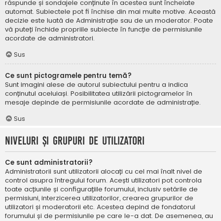
răspunde și sondajele conținute în acestea sunt încheiate
automat. Subiectele pot fi închise din mai multe motive. Această
decizie este luată de Administrație sau de un moderator. Poate
vă puteți închide propriile subiecte în funcție de permisiunile
acordate de administratori.
Sus
Ce sunt pictogramele pentru temă?
Sunt imagini alese de autorul subiectului pentru a indica
conținutul aceluiași. Posibilitatea utilizării pictogramelor în
mesaje depinde de permisiunile acordate de administrație.
Sus
Niveluri și grupuri de utilizatori
Ce sunt administratorii?
Administratorii sunt utilizatorii alocați cu cel mai înalt nivel de
control asupra întregului forum. Acești utilizatori pot controla
toate acțiunile și configurațiile forumului, inclusiv setările de
permisiuni, interzicerea utilizatorilor, crearea grupurilor de
utilizatori și moderatorii etc. Acestea depind de fondatorul
forumului și de permisiunile pe care le-a dat. De asemenea, au