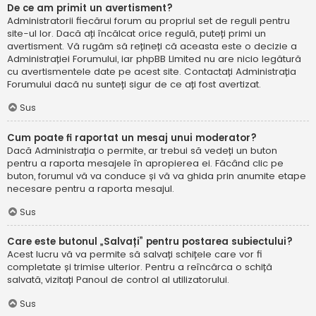
De ce am primit un avertisment?
Administratorii fiecărui forum au propriul set de reguli pentru
site-ul lor. Dacă ați încălcat orice regulă, puteți primi un
avertisment. Vă rugăm să rețineți că aceasta este o decizie a
Administrației Forumului, iar phpBB Limited nu are nicio legătură
cu avertismentele date pe acest site. Contactați Administrația
Forumului dacă nu sunteți sigur de ce ați fost avertizat.
Sus
Cum poate fi raportat un mesaj unui moderator?
Dacă Administrația o permite, ar trebui să vedeți un buton
pentru a raporta mesajele în apropierea ei. Făcând clic pe
buton, forumul vă va conduce și vă va ghida prin anumite etape
necesare pentru a raporta mesajul.
Sus
Care este butonul „Salvați” pentru postarea subiectului?
Acest lucru vă va permite să salvați schițele care vor fi
completate și trimise ulterior. Pentru a reîncărca o schiță
salvată, vizitați Panoul de control al utilizatorului.
Sus