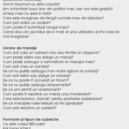
Ora în forumuri nu este corectă!
Am schimbat fusul orar din profilul meu, dar ora este greșită!
Limba mea nu este în listă!
Care este imaginea de lângă numele meu de utilizator?
Cum pot arăta un avatar?
Cum poate fi schimbat rangul meu?
Când dau clic pe linkul de e-mail al unui utilizator, el îmi cere să
mă înregistrez!
Livrare de mesaje
Cum pot crea un subiect nou sau trimite un răspuns?
Cum puteți edita sau șterge un mesaj?
Cum puteți adăuga o semnătură la mesajul meu?
Cum pot crea un sondaj?
De ce nu puteți adăuga mai multe opțiuni la sondaj?
Cum pot edita sau șterge un sondaj?
De ce nu poate fi accesat un forum?
De ce nu puteți adăuga atașamente?
De ce am primit un avertisment?
Cum poate fi raportat un mesaj unui moderator?
Care este butonul „Salvați” pentru postarea subiectului?
De ce mesajele mele trebuie să fie aprobate?
Cum pot reactiva un subiect?
Formate și tipuri de subiecte
Ce este codul BBCode?
Pot folosi HTML?