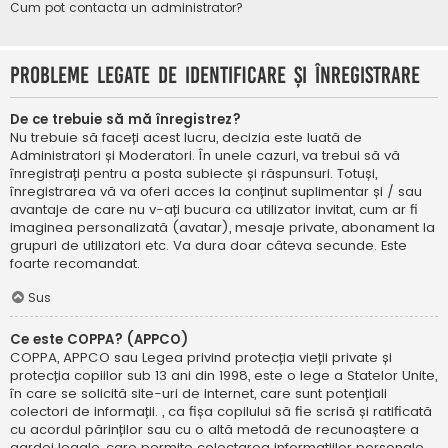
Cum pot contacta un administrator?
Probleme legate de identificare și înregistrare
De ce trebuie să mă înregistrez?
Nu trebuie să faceți acest lucru, decizia este luată de
Administratori și Moderatori. În unele cazuri, va trebui să vă
înregistrați pentru a posta subiecte și răspunsuri. Totuși,
înregistrarea vă va oferi acces la conținut suplimentar și / sau
avantaje de care nu v-ați bucura ca utilizator invitat, cum ar fi
imaginea personalizată (avatar), mesaje private, abonament la
grupuri de utilizatori etc. Va dura doar câteva secunde. Este
foarte recomandat.
Sus
Ce este COPPA? (APPCO)
COPPA, APPCO sau Legea privind protecția vieții private și
protecția copiilor sub 13 ani din 1998, este o lege a Statelor Unite,
în care se solicită site-uri de internet, care sunt potențiali
colectori de informații. , ca fișa copilului să fie scrisă și ratificată
cu acordul părinților sau cu o altă metodă de recunoaștere a
gardei legale, care permite colectarea informațiilor personale