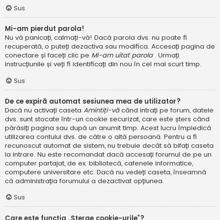
Sus
Mi-am pierdut parola!
Nu vă panicați, calmați-vă! Dacă parola dvs. nu poate fi
recuperată, o puteți dezactiva sau modifica. Accesați pagina de
conectare și faceți clic pe
Mi-am uitat parola
. Urmați
instrucțiunile și veți fi identificați din nou în cel mai scurt timp.
Sus
De ce expiră automat sesiunea mea de utilizator?
Dacă nu activați caseta
Amintiți-vă
când intrați pe forum, datele
dvs. sunt stocate într-un cookie securizat, care este șters când
părăsiți pagina sau după un anumit timp. Acest lucru împiedică
utilizarea contului dvs. de către o altă persoană. Pentru a fi
recunoscut automat de sistem, nu trebuie decât să bifați caseta
la intrare. Nu este recomandat dacă accesați forumul de pe un
computer partajat, de ex. bibliotecă, cafenele informatice,
computere universitare etc. Dacă nu vedeți caseta, înseamnă
că administrația forumului a dezactivat opțiunea.
Sus
Care este funcția „Șterge cookie-urile”?