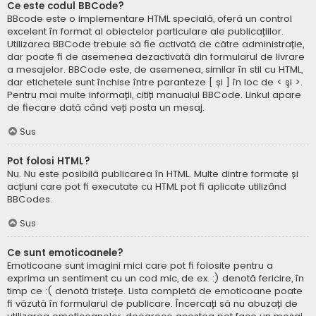
Ce este codul BBCode?
BBcode este o implementare HTML specială, oferă un control
excelent în format al obiectelor particulare ale publicațiilor.
Utilizarea BBCode trebuie să fie activată de către administrație,
dar poate fi de asemenea dezactivată din formularul de livrare
a mesajelor. BBCode este, de asemenea, similar în stil cu HTML,
dar etichetele sunt închise între paranteze [ și ] în loc de < şi >.
Pentru mai multe informații, citiți manualul BBCode. Linkul apare
de fiecare dată când veți posta un mesaj.
Sus
Pot folosi HTML?
Nu. Nu este posibilă publicarea în HTML. Multe dintre formate și
acțiuni care pot fi executate cu HTML pot fi aplicate utilizând
BBCodes.
Sus
Ce sunt emoticoanele?
Emoticoane sunt imagini mici care pot fi folosite pentru a
exprima un sentiment cu un cod mic, de ex. :) denotă fericire, în
timp ce :( denotă tristețe. Lista completă de emoticoane poate
fi văzută în formularul de publicare. Încercați să nu abuzați de