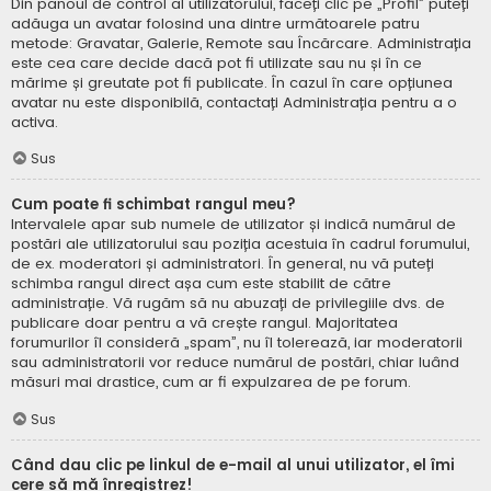
Din panoul de control al utilizatorului, faceți clic pe „Profil” puteți
adăuga un avatar folosind una dintre următoarele patru
metode: Gravatar, Galerie, Remote sau Încărcare. Administrația
este cea care decide dacă pot fi utilizate sau nu și în ce
mărime și greutate pot fi publicate. În cazul în care opțiunea
avatar nu este disponibilă, contactați Administrația pentru a o
activa.
Sus
Cum poate fi schimbat rangul meu?
Intervalele apar sub numele de utilizator și indică numărul de
postări ale utilizatorului sau poziția acestuia în cadrul forumului,
de ex. moderatori și administratori. În general, nu vă puteți
schimba rangul direct așa cum este stabilit de către
administrație. Vă rugăm să nu abuzați de privilegiile dvs. de
publicare doar pentru a vă crește rangul. Majoritatea
forumurilor îl consideră „spam”, nu îl tolerează, iar moderatorii
sau administratorii vor reduce numărul de postări, chiar luând
măsuri mai drastice, cum ar fi expulzarea de pe forum.
Sus
Când dau clic pe linkul de e-mail al unui utilizator, el îmi
cere să mă înregistrez!