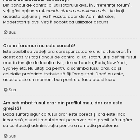
Din panoul de control al utilizatorului dvs., în „Preferințe forum”,
veți găsi opțiunea
Ascunde starea conexiunii mele
. Activați
această opțiune și va fi văzută doar de Administratori,
Moderatori și dvs. Veți fi socotit ca utilizator ascuns.
Sus
Ora în forumuri nu este corectă!
Este posibil să vedeți ora corespunzătoare unui alt fus orar. În
acest caz, vizitați Panoul de control al utilizatorului și definiți fusul
orar în funcție de locația dvs., de ex. Londra, Paris, New York,
Sydney etc. Nu uitați că pentru a schimba fusul orar, ca și
celelalte preferințe, trebuie să fiți înregistrat. Dacă nu este,
acesta este un moment bun pentru a face acest lucru.
Sus
Am schimbat fusul orar din profilul meu, dar ora este
greșită!
Dacă sunteți sigur că fusul orar este corect și ora este încă
incorectă, atunci timpul stocat pe server este greșit. Vă rugăm
să contactați administrația pentru a remedia problema.
Sus