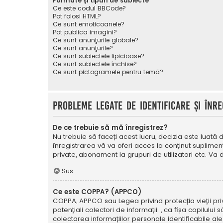
Formate și tipuri de subiecte
Ce este codul BBCode?
Pot folosi HTML?
Ce sunt emoticoanele?
Pot publica imagini?
Ce sunt anunţurile globale?
Ce sunt anunţurile?
Ce sunt subiectele lipicioase?
Ce sunt subiectele închise?
Ce sunt pictogramele pentru temă?
Probleme legate de identificare și înre
De ce trebuie să mă înregistrez?
Nu trebuie să faceți acest lucru, decizia este luată d
înregistrarea vă va oferi acces la conținut suplimen
private, abonament la grupuri de utilizatori etc. V
Sus
Ce este COPPA? (APPCO)
COPPA, APPCO sau Legea privind protecția vieții privat
potențiali colectori de informații. , ca fișa copilulu
colectarea informațiilor personale identificabile ale