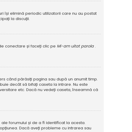
își elimină periodic utilizatorii care nu au postat
ați la discuții.
de conectare și faceți clic pe
Mi-am uitat parola
.
șters când părăsiți pagina sau după un anumit timp.
buie decât să bifați caseta la intrare. Nu este
versitare etc. Dacă nu vedeți caseta, înseamnă că
e forumului și de a fi identificat la acesta.
at opțiunea. Dacă aveți probleme cu intrarea sau