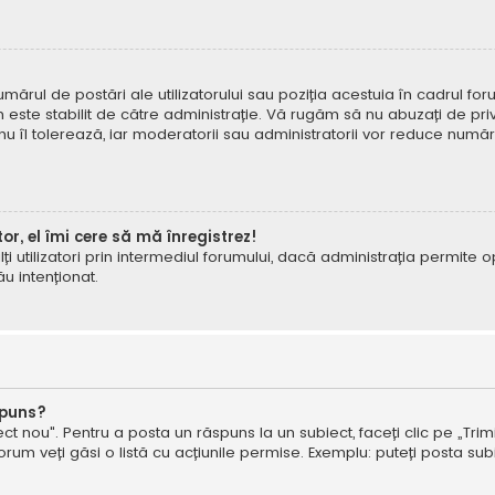
mărul de postări ale utilizatorului sau poziția acestuia în cadrul foru
este stabilit de către administrație. Vă rugăm să nu abuzați de priv
 nu îl tolerează, iar moderatorii sau administratorii vor reduce numă
tor, el îmi cere să mă înregistrez!
e alți utilizatori prin intermediul forumului, dacă administrația permit
ău intenționat.
spuns?
ct nou". Pentru a posta un răspuns la un subiect, faceți clic pe „Trimi
um veți găsi o listă cu acțiunile permise. Exemplu: puteți posta subi