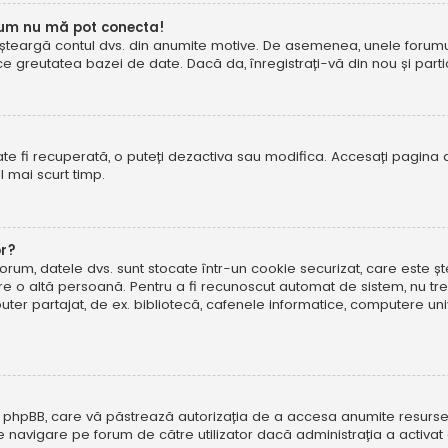
cum nu mă pot conecta!
șteargă contul dvs. din anumite motive. De asemenea, unele forumuri 
reutatea bazei de date. Dacă da, înregistrați-vă din nou și particip
te fi recuperată, o puteți dezactiva sau modifica. Accesați pagina 
el mai scurt timp.
or?
forum, datele dvs. sunt stocate într-un cookie securizat, care este 
tre o altă persoană. Pentru a fi recunoscut automat de sistem, nu tre
r partajat, de ex. bibliotecă, cafenele informatice, computere uni
 phpBB, care vă păstrează autorizația de a accesa anumite resurse al
 de navigare pe forum de către utilizator dacă administrația a activ