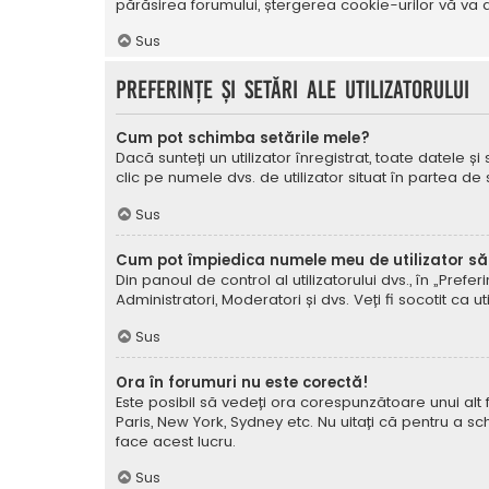
părăsirea forumului, ștergerea cookie-urilor vă va a
Sus
Preferințe și setări ale utilizatorului
Cum pot schimba setările mele?
Dacă sunteți un utilizator înregistrat, toate datele și
clic pe numele dvs. de utilizator situat în partea de
Sus
Cum pot împiedica numele meu de utilizator să a
Din panoul de control al utilizatorului dvs., în „Prefe
Administratori, Moderatori și dvs. Veți fi socotit ca ut
Sus
Ora în forumuri nu este corectă!
Este posibil să vedeți ora corespunzătoare unui alt fus 
Paris, New York, Sydney etc. Nu uitați că pentru a sc
face acest lucru.
Sus