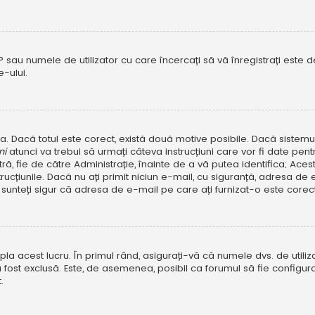
P sau numele de utilizator cu care încercați să vă înregistrați este dez
-ului.
rola. Dacă totul este corect, există două motive posibile. Dacă sistem
ni
atunci va trebui să urmați câteva instrucțiuni care vor fi date pen
, fie de către Administrație, înainte de a vă putea identifica; Aceste 
strucțiunile. Dacă nu ați primit niciun e-mail, cu siguranță, adresa d
sunteți sigur că adresa de e-mail pe care ați furnizat-o este corectă
a acest lucru. În primul rând, asigurați-vă că numele dvs. de utiliza
 fost exclusă. Este, de asemenea, posibil ca forumul să fie configura
.