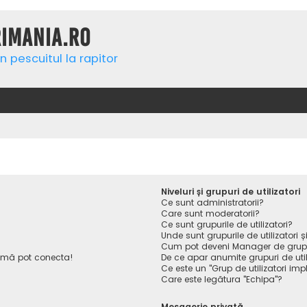
rimania.ro
n pescuitul la rapitor
Niveluri și grupuri de utilizatori
Ce sunt administratorii?
Care sunt moderatorii?
Ce sunt grupurile de utilizatori?
Unde sunt grupurile de utilizatori
Cum pot deveni Manager de gru
 mă pot conecta!
De ce apar anumite grupuri de utiliz
Ce este un "Grup de utilizatori impl
Care este legătura "Echipa"?
Mesagerie privată