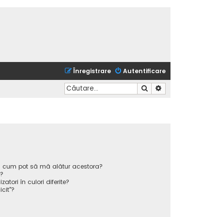
Înregistrare
Autentificare
Căutare
Căutare avansată
 și cum pot să mă alătur acestora?
p?
atori în culori diferite?
icit"?