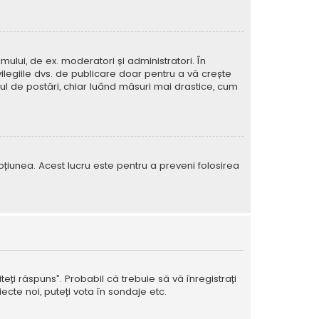
mului, de ex. moderatori și administratori. În
ilegiile dvs. de publicare doar pentru a vă crește
rul de postări, chiar luând măsuri mai drastice, cum
e opțiunea. Acest lucru este pentru a preveni folosirea
teți răspuns”. Probabil că trebuie să vă înregistrați
ecte noi, puteți vota în sondaje etc.