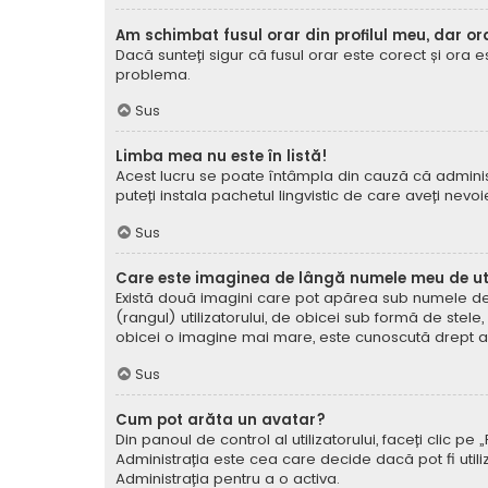
Am schimbat fusul orar din profilul meu, dar or
Dacă sunteți sigur că fusul orar este corect și ora 
problema.
Sus
Limba mea nu este în listă!
Acest lucru se poate întâmpla din cauză că administ
puteți instala pachetul lingvistic de care aveți nevoi
Sus
Care este imaginea de lângă numele meu de uti
Există două imagini care pot apărea sub numele de ut
(rangul) utilizatorului, de obicei sub formă de stel
obicei o imagine mai mare, este cunoscută drept avat
Sus
Cum pot arăta un avatar?
Din panoul de control al utilizatorului, faceți clic 
Administrația este cea care decide dacă pot fi utiliz
Administrația pentru a o activa.