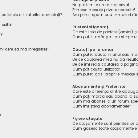
Nu pot trimite un mesaj privat!
Primesc mesaje private nedorite!
listele utilizatorilor conectați?
Am primit spam sau e-mailuri rău
reșită!
Prieteni și ignorați
Ce este lista de prieteni (amici) ș
r?
Cum puteți adăuga sau șterge utiliz
îmi cere să mă înregistrez!
Căutați pe forumuri
Cum puteți căuta în unul sau mai
De ce căutarea mea nu dă rezult
De ce îmi reda căutarea o pagin
Cum pot căuta utilizatori?
Cum puteți găsi propriile mesaje ș
Abonamente și Preferințe
Care este diferența dintre adăuga
Cum poți marca sau abona la sub
Cum mă abonez la un forum spec
Cum îmi șterg abonamentele?
?
Fișiere atașate
Ce atașamente sunt permise pe a
Cum găsesc toate atașamentele