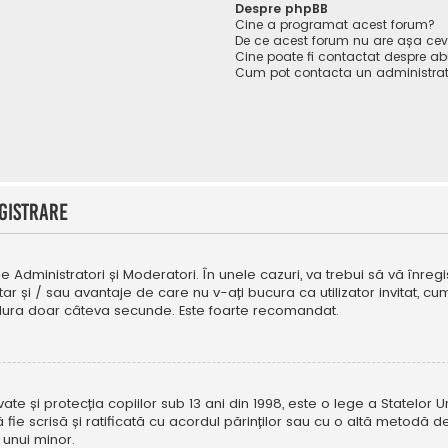
Despre phpBB
Cine a programat acest forum?
De ce acest forum nu are așa ce
Cine poate fi contactat despre abu
Cum pot contacta un administrat
gistrare
e Administratori și Moderatori. În unele cazuri, va trebui să vă înregi
tar și / sau avantaje de care nu v-ați bucura ca utilizator invitat, 
a dura doar câteva secunde. Este foarte recomandat.
e și protecția copiilor sub 13 ani din 1998, este o lege a Statelor Uni
i să fie scrisă și ratificată cu acordul părinților sau cu o altă metod
 unui minor.