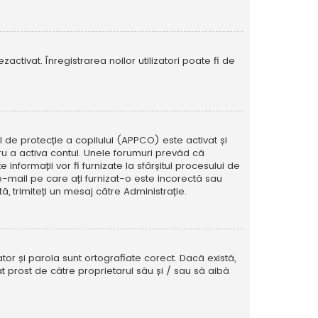
activat. Înregistrarea noilor utilizatori poate fi de
ul de protecție a copilului (APPCO) este activat și
tru a activa contul. Unele forumuri prevăd că
informații vor fi furnizate la sfârșitul procesului de
e e-mail pe care ați furnizat-o este incorectă sau
, trimiteți un mesaj către Administrație.
tor și parola sunt ortografiate corect. Dacă există,
t prost de către proprietarul său și / sau să aibă