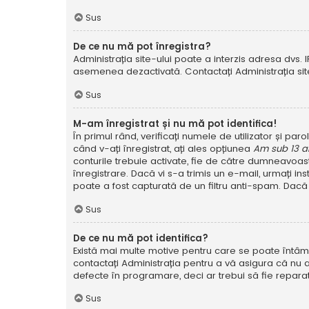
Sus
De ce nu mă pot înregistra?
Administrația site-ului poate a interzis adresa dvs. I
asemenea dezactivată. Contactați Administrația site
Sus
M-am înregistrat și nu mă pot identifica!
În primul rând, verificați numele de utilizator și pa
când v-ați înregistrat, ați ales opțiunea
Am sub 13 a
conturile trebuie activate, fie de către dumneavoastră
înregistrare. Dacă vi s-a trimis un e-mail, urmați in
poate a fost capturată de un filtru anti-spam. Dacă 
Sus
De ce nu mă pot identifica?
Există mai multe motive pentru care se poate întâmpl
contactați Administrația pentru a vă asigura că nu a
defecte în programare, deci ar trebui să fie reparat
Sus