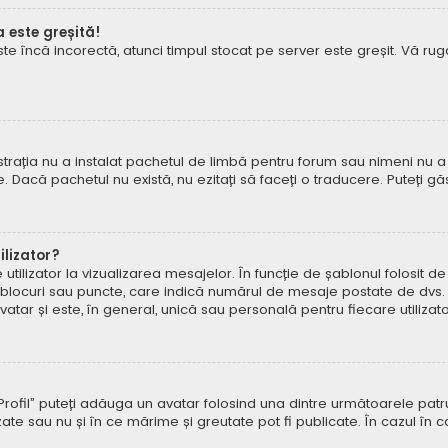
a este greșită!
este încă incorectă, atunci timpul stocat pe server este greșit. Vă 
rația nu a instalat pachetul de limbă pentru forum sau nimeni nu a 
e. Dacă pachetul nu există, nu ezitați să faceți o traducere. Puteți gă
lizator?
ilizator la vizualizarea mesajelor. În funcție de șablonul folosit d
e, blocuri sau puncte, care indică numărul de mesaje postate de dvs.
ar și este, în general, unică sau personală pentru fiecare utilizato
pe „Profil” puteți adăuga un avatar folosind una dintre următoarele p
ate sau nu și în ce mărime și greutate pot fi publicate. În cazul în 