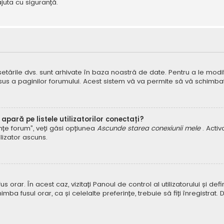
juta cu siguranță.
 setările dvs. sunt arhivate în baza noastră de date. Pentru a le modifi
 sus a paginilor forumului. Acest sistem vă va permite să vă schimbați
pară pe listele utilizatorilor conectați?
rințe forum”, veți găsi opțiunea
Ascunde starea conexiunii mele
. Acti
ilizator ascuns.
orar. În acest caz, vizitați Panoul de control al utilizatorului și defin
himba fusul orar, ca și celelalte preferințe, trebuie să fiți înregist