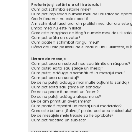
Preferințe și setări ale utilizatorului
Cum pot schimba setările mele?
Cum pot împiedica numele meu de utilizator să apară pe 
Ora în forumuri nu este corectă!
Am schimbat fusul orar din profilul meu, dar ora este g
Limba mea nu este în listă!
Care este imaginea de lângă numele meu de utilizato
Cum pot arăta un avatar?
Cum poate fi schimbat rangul meu?
Când dau clic pe linkul de e-mail al unui utilizator, el 
Livrare de mesaje
Cum pot crea un subiect nou sau trimite un răspuns?
Cum puteți edita sau șterge un mesaj?
Cum puteți adăuga o semnătură la mesajul meu?
Cum pot crea un sondaj?
De ce nu puteți adăuga mai multe opțiuni la sondaj?
Cum pot edita sau șterge un sondaj?
De ce nu poate fi accesat un forum?
De ce nu puteți adăuga atașamente?
De ce am primit un avertisment?
Cum poate fi raportat un mesaj unui moderator?
Care este butonul „Salvați” pentru postarea subiectului
De ce mesajele mele trebuie să fie aprobate?
Cum pot reactiva un subiect?