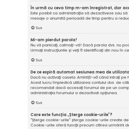
În urmă cu ceva timp m-am înregistrat, dar a
Este posibil ca administrația să dezactiveze sau să 
mesaje o anumită perioadă de timp pentru a reduce g
Sus
Mi-am pierdut parola!
Nu vă panicați, calmați-vă! Dacă parola dvs. nu poa
Urmați instrucțiunile și veți fi identificați din nou în c
Sus
De ce expiră automat sesiunea mea de utilizat
Dacă nu activați caseta
Amintiți-vă
când intrați pe 
Acest lucru împiedică utilizarea contului dvs. de că
recomandat dacă accesați forumul de pe un compute
administrația forumului a dezactivat opțiunea.
Sus
Care este funcția „Șterge cookie-urile”?
"Șterge cookie-urile" șterge cookie-urile create de
Cookie-urile oferă funcții precum citirea urmăririi