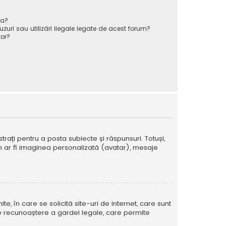
va?
zuri sau utilizări ilegale legate de acest forum?
or?
strați pentru a posta subiecte și răspunsuri. Totuși,
cum ar fi imaginea personalizată (avatar), mesaje
te, în care se solicită site-uri de internet, care sunt
ă de recunoaștere a gardei legale, care permite