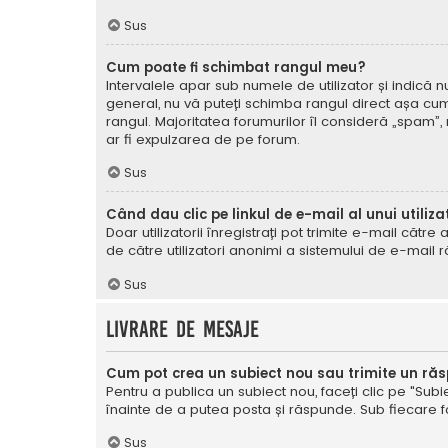
Sus
Cum poate fi schimbat rangul meu?
Intervalele apar sub numele de utilizator și indică nu
general, nu vă puteți schimba rangul direct așa cum 
rangul. Majoritatea forumurilor îl consideră „spam”,
ar fi expulzarea de pe forum.
Sus
Când dau clic pe linkul de e-mail al unui utiliza
Doar utilizatorii înregistrați pot trimite e-mail cătr
de către utilizatori anonimi a sistemului de e-mail r
Sus
Livrare de mesaje
Cum pot crea un subiect nou sau trimite un ră
Pentru a publica un subiect nou, faceți clic pe "Subie
înainte de a putea posta și răspunde. Sub fiecare for
Sus