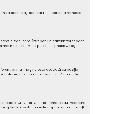
rugăm să contactați administrația pentru a remedia
creat o traducere. Întrebați un administrator dacă
si mai multe informații pe site-ul
phpBB
& reg;
e forum, prima imagine este asociată cu poziția
 sau starea dvs. în cadrul forumului. A doua, de
r.
atru metode: Gravatar, Galerie, Remote sau Încărcare.
care opțiunea avatar nu este disponibilă, contactați