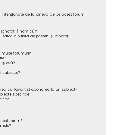
 intenționate de la cineva de pe acest forum!
i ignorați (inamici)?
atori din lista de prieteni și ignorați?
 multe forumuri?
ate?
ă goală?
i subiecte?
rea ca favorit și abonarea la un subiect?
iecte specifice?
ific?
cest forum?
 mele?