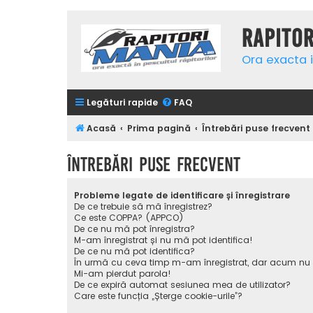
Rapito
Ora exacta i
Legături rapide
FAQ
Acasă
Prima pagină
Întrebări puse frecvent
Întrebări puse frecvent
Probleme legate de identificare și înregistrare
De ce trebuie să mă înregistrez?
Ce este COPPA? (APPCO)
De ce nu mă pot înregistra?
M-am înregistrat și nu mă pot identifica!
De ce nu mă pot identifica?
În urmă cu ceva timp m-am înregistrat, dar acum nu
Mi-am pierdut parola!
De ce expiră automat sesiunea mea de utilizator?
Care este funcția „Șterge cookie-urile”?