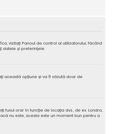
ca, vizitați Panoul de control al utilizatorului; făcând
 datele și preferințele.
vați această opțiune și va fi văzută doar de
iți fusul orar în funcție de locația dvs., de ex. Londra,
rat. Dacă nu este, acesta este un moment bun pentru a