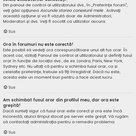
Din panoul de control al utilizatorului dvs., în „Preferințe forum”,
veți găsi opțiunea
Ascunde starea conexiunii mele
. Activați
această opțiune și va fi văzută doar de Administratori,
Moderatori și dvs. Veți fi socotit ca utilizator ascuns.
Sus
Ora în forumuri nu este corectă!
Este posibil să vedeți ora corespunzătoare unui alt fus orar. În
acest caz, vizitați Panoul de control al utilizatorului și definiți fusul
orar în funcție de locația dvs., de ex. Londra, Paris, New York,
Sydney etc. Nu uitați că pentru a schimba fusul orar, ca și
celelalte preferințe, trebuie să fiți înregistrat. Dacă nu este,
acesta este un moment bun pentru a face acest lucru.
Sus
Am schimbat fusul orar din profilul meu, dar ora este
greșită!
Dacă sunteți sigur că fusul orar este corect și ora este încă
incorectă, atunci timpul stocat pe server este greșit. Vă rugăm
să contactați administrația pentru a remedia problema.
Sus