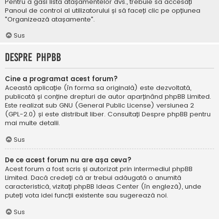
Pentru a găsi lista atașamentelor dvs., trebuie să accesați
Panoul de control al utilizatorului și să faceți clic pe opțiunea
"Organizează atașamente".
Sus
Despre phpBB
Cine a programat acest forum?
Această aplicație (în forma sa originală) este dezvoltată,
publicată și conține drepturi de autor aparținând
phpBB Limited
.
Este realizat sub GNU (General Public License) versiunea 2
(GPL-2.0) și este distribuit liber. Consultați
Despre phpBB
pentru
mai multe detalii.
Sus
De ce acest forum nu are așa ceva?
Acest forum a fost scris și autorizat prin intermediul phpBB
Limited. Dacă credeți că ar trebui adăugată o anumită
caracteristică, vizitați
phpBB Ideas Center
(în engleză), unde
puteți vota idei funcții existente sau sugerează noi.
Sus