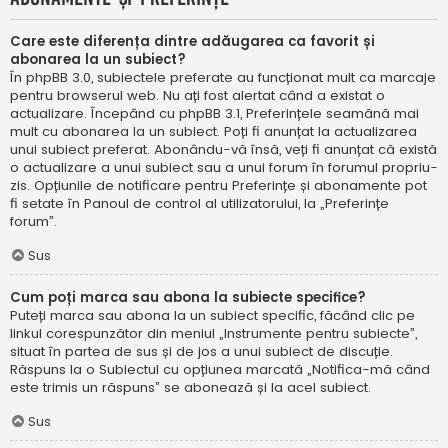
Care este diferența dintre adăugarea ca favorit și
abonarea la un subiect?
În phpBB 3.0, subiectele preferate au funcționat mult ca marcaje
pentru browserul web. Nu ați fost alertat când a existat o
actualizare. Începând cu phpBB 3.1, Preferințele seamănă mai
mult cu abonarea la un subiect. Poți fi anunțat la actualizarea
unui subiect preferat. Abonându-vă însă, veți fi anunțat că există
o actualizare a unui subiect sau a unui forum în forumul propriu-
zis. Opțiunile de notificare pentru Preferințe și abonamente pot
fi setate în Panoul de control al utilizatorului, la „Preferințe
forum”.
Sus
Cum poți marca sau abona la subiecte specifice?
Puteți marca sau abona la un subiect specific, făcând clic pe
linkul corespunzător din meniul „Instrumente pentru subiecte”,
situat în partea de sus și de jos a unui subiect de discuție.
Răspuns la o Subiectul cu opțiunea marcată „Notifica-mă când
este trimis un răspuns” se abonează și la acel subiect.
Sus