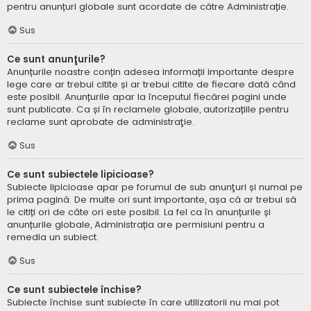
pentru anunțuri globale sunt acordate de către Administrație.
Sus
Ce sunt anunţurile?
Anunțurile noastre conțin adesea informații importante despre
lege care ar trebui citite și ar trebui citite de fiecare dată când
este posibil. Anunțurile apar la începutul fiecărei pagini unde
sunt publicate. Ca și în reclamele globale, autorizațiile pentru
reclame sunt aprobate de administraţie.
Sus
Ce sunt subiectele lipicioase?
Subiecte lipicioase apar pe forumul de sub anunţuri și numai pe
prima pagină. De multe ori sunt importante, așa că ar trebui să
le citiți ori de câte ori este posibil. La fel ca în anunțurile și
anunțurile globale, Administrația are permisiuni pentru a
remedia un subiect.
Sus
Ce sunt subiectele închise?
Subiecte închise sunt subiecte în care utilizatorii nu mai pot