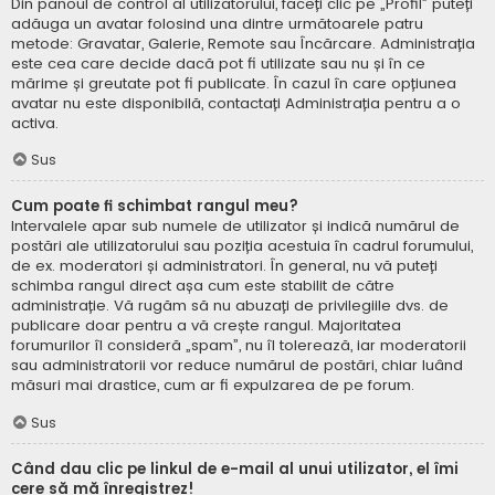
Din panoul de control al utilizatorului, faceți clic pe „Profil” puteți
adăuga un avatar folosind una dintre următoarele patru
metode: Gravatar, Galerie, Remote sau Încărcare. Administrația
este cea care decide dacă pot fi utilizate sau nu și în ce
mărime și greutate pot fi publicate. În cazul în care opțiunea
avatar nu este disponibilă, contactați Administrația pentru a o
activa.
Sus
Cum poate fi schimbat rangul meu?
Intervalele apar sub numele de utilizator și indică numărul de
postări ale utilizatorului sau poziția acestuia în cadrul forumului,
de ex. moderatori și administratori. În general, nu vă puteți
schimba rangul direct așa cum este stabilit de către
administrație. Vă rugăm să nu abuzați de privilegiile dvs. de
publicare doar pentru a vă crește rangul. Majoritatea
forumurilor îl consideră „spam”, nu îl tolerează, iar moderatorii
sau administratorii vor reduce numărul de postări, chiar luând
măsuri mai drastice, cum ar fi expulzarea de pe forum.
Sus
Când dau clic pe linkul de e-mail al unui utilizator, el îmi
cere să mă înregistrez!