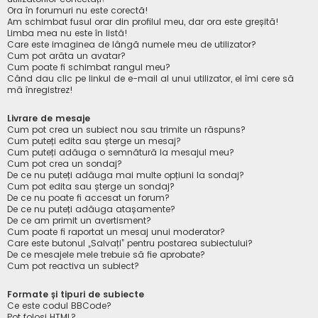
Ora în forumuri nu este corectă!
Am schimbat fusul orar din profilul meu, dar ora este greșită!
Limba mea nu este în listă!
Care este imaginea de lângă numele meu de utilizator?
Cum pot arăta un avatar?
Cum poate fi schimbat rangul meu?
Când dau clic pe linkul de e-mail al unui utilizator, el îmi cere să
mă înregistrez!
Livrare de mesaje
Cum pot crea un subiect nou sau trimite un răspuns?
Cum puteți edita sau șterge un mesaj?
Cum puteți adăuga o semnătură la mesajul meu?
Cum pot crea un sondaj?
De ce nu puteți adăuga mai multe opțiuni la sondaj?
Cum pot edita sau șterge un sondaj?
De ce nu poate fi accesat un forum?
De ce nu puteți adăuga atașamente?
De ce am primit un avertisment?
Cum poate fi raportat un mesaj unui moderator?
Care este butonul „Salvați” pentru postarea subiectului?
De ce mesajele mele trebuie să fie aprobate?
Cum pot reactiva un subiect?
Formate și tipuri de subiecte
Ce este codul BBCode?
Pot folosi HTML?