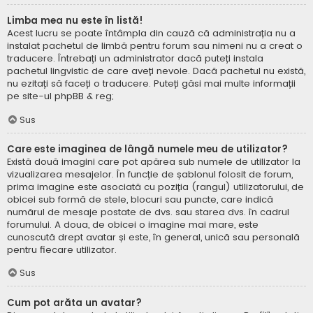
Limba mea nu este în listă!
Acest lucru se poate întâmpla din cauză că administrația nu a
instalat pachetul de limbă pentru forum sau nimeni nu a creat o
traducere. Întrebați un administrator dacă puteți instala
pachetul lingvistic de care aveți nevoie. Dacă pachetul nu există,
nu ezitați să faceți o traducere. Puteți găsi mai multe informații
pe site-ul
phpBB
& reg;
Sus
Care este imaginea de lângă numele meu de utilizator?
Există două imagini care pot apărea sub numele de utilizator la
vizualizarea mesajelor. În funcție de șablonul folosit de forum,
prima imagine este asociată cu poziția (rangul) utilizatorului, de
obicei sub formă de stele, blocuri sau puncte, care indică
numărul de mesaje postate de dvs. sau starea dvs. în cadrul
forumului. A doua, de obicei o imagine mai mare, este
cunoscută drept avatar și este, în general, unică sau personală
pentru fiecare utilizator.
Sus
Cum pot arăta un avatar?