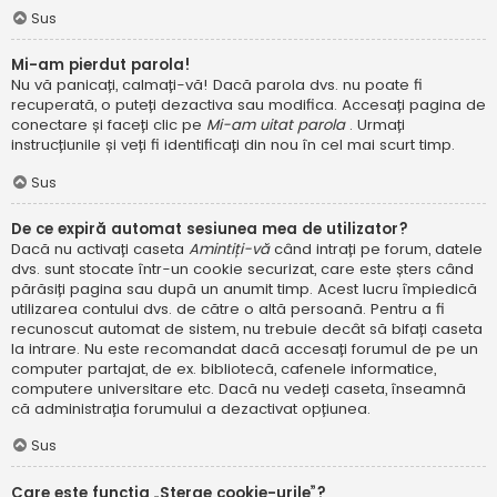
Sus
Mi-am pierdut parola!
Nu vă panicați, calmați-vă! Dacă parola dvs. nu poate fi
recuperată, o puteți dezactiva sau modifica. Accesați pagina de
conectare și faceți clic pe
Mi-am uitat parola
. Urmați
instrucțiunile și veți fi identificați din nou în cel mai scurt timp.
Sus
De ce expiră automat sesiunea mea de utilizator?
Dacă nu activați caseta
Amintiți-vă
când intrați pe forum, datele
dvs. sunt stocate într-un cookie securizat, care este șters când
părăsiți pagina sau după un anumit timp. Acest lucru împiedică
utilizarea contului dvs. de către o altă persoană. Pentru a fi
recunoscut automat de sistem, nu trebuie decât să bifați caseta
la intrare. Nu este recomandat dacă accesați forumul de pe un
computer partajat, de ex. bibliotecă, cafenele informatice,
computere universitare etc. Dacă nu vedeți caseta, înseamnă
că administrația forumului a dezactivat opțiunea.
Sus
Care este funcția „Șterge cookie-urile”?