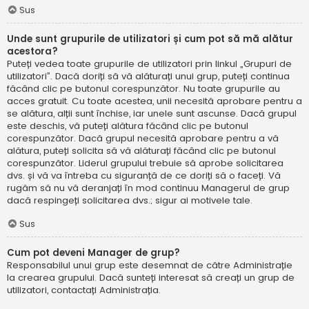
Sus
Unde sunt grupurile de utilizatori și cum pot să mă alătur
acestora?
Puteți vedea toate grupurile de utilizatori prin linkul „Grupuri de
utilizatori”. Dacă doriți să vă alăturați unui grup, puteți continua
făcând clic pe butonul corespunzător. Nu toate grupurile au
acces gratuit. Cu toate acestea, unii necesită aprobare pentru a
se alătura, alții sunt închise, iar unele sunt ascunse. Dacă grupul
este deschis, vă puteți alătura făcând clic pe butonul
corespunzător. Dacă grupul necesită aprobare pentru a vă
alătura, puteți solicita să vă alăturați făcând clic pe butonul
corespunzător. Liderul grupului trebuie să aprobe solicitarea
dvs. și vă va întreba cu siguranță de ce doriți să o faceți. Vă
rugăm să nu vă deranjați în mod continuu Managerul de grup
dacă respingeți solicitarea dvs.; sigur ai motivele tale.
Sus
Cum pot deveni Manager de grup?
Responsabilul unui grup este desemnat de către Administrație
la crearea grupului. Dacă sunteți interesat să creați un grup de
utilizatori, contactați Administrația.