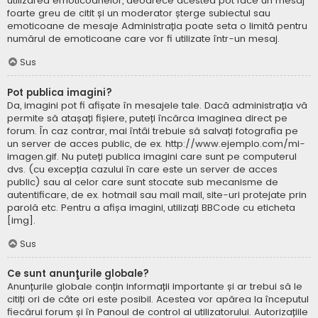
utilizarea emoticoanelor, deoarece acestea pot face un mesaj
foarte greu de citit și un moderator șterge subiectul sau
emoticoane de mesaje Administrația poate seta o limită pentru
numărul de emoticoane care vor fi utilizate într-un mesaj.
Sus
Pot publica imagini?
Da, imagini pot fi afișate în mesajele tale. Dacă administrația vă
permite să atașați fișiere, puteți încărca imaginea direct pe
forum. În caz contrar, mai întâi trebuie să salvați fotografia pe
un server de acces public, de ex. http://www.ejemplo.com/mi-
imagen.gif. Nu puteți publica imagini care sunt pe computerul
dvs. (cu excepția cazului în care este un server de acces
public) sau al celor care sunt stocate sub mecanisme de
autentificare, de ex. hotmail sau mail mail, site-uri protejate prin
parolă etc. Pentru a afișa imagini, utilizați BBCode cu eticheta
[img].
Sus
Ce sunt anunţurile globale?
Anunțurile globale conțin informații importante și ar trebui să le
citiți ori de câte ori este posibil. Acestea vor apărea la începutul
fiecărui forum și în Panoul de control al utilizatorului. Autorizațiile