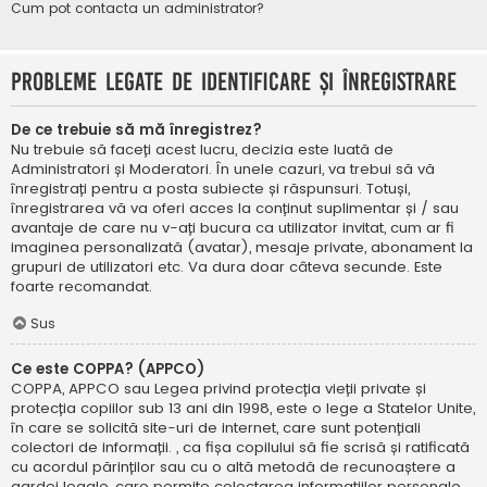
Cum pot contacta un administrator?
Probleme legate de identificare și înregistrare
De ce trebuie să mă înregistrez?
Nu trebuie să faceți acest lucru, decizia este luată de
Administratori și Moderatori. În unele cazuri, va trebui să vă
înregistrați pentru a posta subiecte și răspunsuri. Totuși,
înregistrarea vă va oferi acces la conținut suplimentar și / sau
avantaje de care nu v-ați bucura ca utilizator invitat, cum ar fi
imaginea personalizată (avatar), mesaje private, abonament la
grupuri de utilizatori etc. Va dura doar câteva secunde. Este
foarte recomandat.
Sus
Ce este COPPA? (APPCO)
COPPA, APPCO sau Legea privind protecția vieții private și
protecția copiilor sub 13 ani din 1998, este o lege a Statelor Unite,
în care se solicită site-uri de internet, care sunt potențiali
colectori de informații. , ca fișa copilului să fie scrisă și ratificată
cu acordul părinților sau cu o altă metodă de recunoaștere a
gardei legale, care permite colectarea informațiilor personale