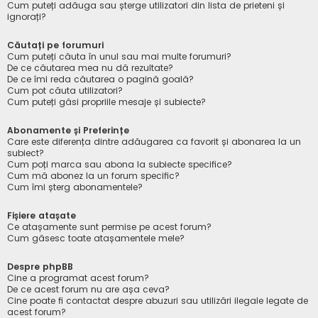
Cum puteți adăuga sau șterge utilizatori din lista de prieteni și
ignorați?
Căutați pe forumuri
Cum puteți căuta în unul sau mai multe forumuri?
De ce căutarea mea nu dă rezultate?
De ce îmi reda căutarea o pagină goală?
Cum pot căuta utilizatori?
Cum puteți găsi propriile mesaje și subiecte?
Abonamente și Preferințe
Care este diferența dintre adăugarea ca favorit și abonarea la un
subiect?
Cum poți marca sau abona la subiecte specifice?
Cum mă abonez la un forum specific?
Cum îmi șterg abonamentele?
Fișiere atașate
Ce atașamente sunt permise pe acest forum?
Cum găsesc toate atașamentele mele?
Despre phpBB
Cine a programat acest forum?
De ce acest forum nu are așa ceva?
Cine poate fi contactat despre abuzuri sau utilizări ilegale legate de
acest forum?