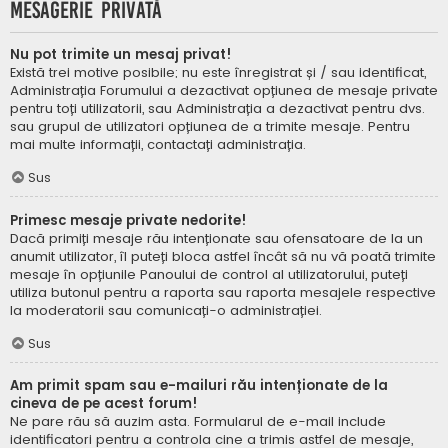
Mesagerie privată
Nu pot trimite un mesaj privat!
Există trei motive posibile; nu este înregistrat și / sau identificat,
Administrația Forumului a dezactivat opțiunea de mesaje private
pentru toți utilizatorii, sau Administrația a dezactivat pentru dvs.
sau grupul de utilizatori opțiunea de a trimite mesaje. Pentru
mai multe informații, contactați administrația.
Sus
Primesc mesaje private nedorite!
Dacă primiți mesaje rău intenționate sau ofensatoare de la un
anumit utilizator, îl puteți bloca astfel încât să nu vă poată trimite
mesaje în opțiunile Panoului de control al utilizatorului, puteți
utiliza butonul pentru a raporta sau raporta mesajele respective
la moderatorii sau comunicați-o administrației.
Sus
Am primit spam sau e-mailuri rău intenționate de la
cineva de pe acest forum!
Ne pare rău să auzim asta. Formularul de e-mail include
identificatori pentru a controla cine a trimis astfel de mesaje,