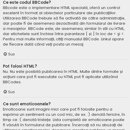
Ce este codul BBCode?
BBcode este o implementare HTML specială, oferă un control
excelent în format al obiectelor particulare ale publicațiilor.
Utilizarea BBCode trebuie să fie activată de către administrație,
dar poate fi de asemenea dezactivată din formularul de livrare
a mesajelor. BBCode este, de asemenea, similar în stil cu HTML,
dar etichetele sunt închise între paranteze [ și ] în loc de < şi >.
Pentru mai multe informații, citiți manualul BBCode. Linkul apare
de fiecare dată când veți posta un mesaj.
Sus
Pot folosi HTML?
Nu. Nu este posibilă publicarea în HTML. Multe dintre formate și
acțiuni care pot fi executate cu HTML pot fi aplicate utilizând
BBCodes.
Sus
Ce sunt emoticoanele?
Emoticoane sunt imagini mici care pot fi folosite pentru a
exprima un sentiment cu un cod mic, de ex. :) denotă fericire, în
timp ce :( denotă tristețe. Lista completă de emoticoane poate
fi văzută în formularul de publicare. Încercați să nu abuzați de