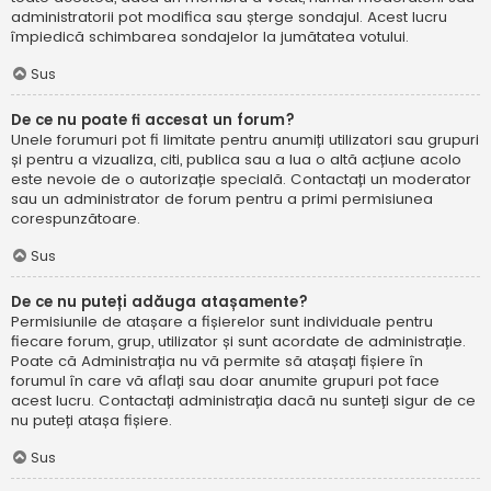
administratorii pot modifica sau șterge sondajul. Acest lucru
împiedică schimbarea sondajelor la jumătatea votului.
Sus
De ce nu poate fi accesat un forum?
Unele forumuri pot fi limitate pentru anumiți utilizatori sau grupuri
și pentru a vizualiza, citi, publica sau a lua o altă acțiune acolo
este nevoie de o autorizație specială. Contactați un moderator
sau un administrator de forum pentru a primi permisiunea
corespunzătoare.
Sus
De ce nu puteți adăuga atașamente?
Permisiunile de atașare a fișierelor sunt individuale pentru
fiecare forum, grup, utilizator și sunt acordate de administrație.
Poate că Administrația nu vă permite să atașați fișiere în
forumul în care vă aflați sau doar anumite grupuri pot face
acest lucru. Contactați administrația dacă nu sunteți sigur de ce
nu puteți atașa fișiere.
Sus