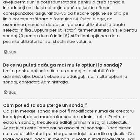
aveți permisiunile corespunzătoare pentru a crea sondaje.
Introduceți un titlu și cel puțin două opțiuni în câmpul
corespunzător, asigurându-vă că fiecare opțiune se află pe
linia corespunzătoare a formularului. Puteți alege, de
asemenea, numărul de opțiuni pe care utilizatorul le poate
selecta în fila „Opțiuni per utilizator”, termenul limită în zile pentru
sondaj (0 pentru durată infinită) și în final opțiunea de a
permite utilizatorilor să își schimbe voturile.
Sus
De ce nu puteți adăuga mai multe opțiuni la sondaj?
Limita pentru opțiunile dintr-un sondaj este stabilită de
administrație. Dacă trebuie să adăugați mai multe opțiuni la
sondaj, contactați Administrația.
Sus
Cum pot edita sau șterge un sondaj?
Ca și în mesaje, sondajele pot fi modificate numai de creatorul
lor original, de un moderator sau de administrație. Pentru a
edita un sondaj, trebuie să editați primul mesaj al subiectului;
Acest lucru este întotdeauna asociat cu sondajul. Dacă nimeni
nu a votat, utilizatorii pot șterge sondajul sau edita opțiunile. Cu
toate acestea, dacă un membru a votat, numai moderatorii sau