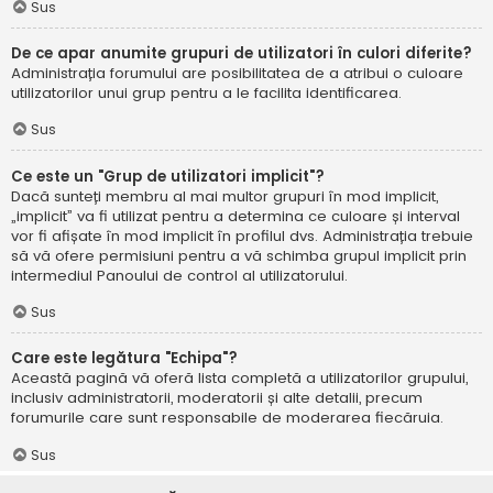
Sus
De ce apar anumite grupuri de utilizatori în culori diferite?
Administrația forumului are posibilitatea de a atribui o culoare
utilizatorilor unui grup pentru a le facilita identificarea.
Sus
Ce este un "Grup de utilizatori implicit"?
Dacă sunteți membru al mai multor grupuri în mod implicit,
„implicit” va fi utilizat pentru a determina ce culoare și interval
vor fi afișate în mod implicit în profilul dvs. Administrația trebuie
să vă ofere permisiuni pentru a vă schimba grupul implicit prin
intermediul Panoului de control al utilizatorului.
Sus
Care este legătura "Echipa"?
Această pagină vă oferă lista completă a utilizatorilor grupului,
inclusiv administratorii, moderatorii și alte detalii, precum
forumurile care sunt responsabile de moderarea fiecăruia.
Sus