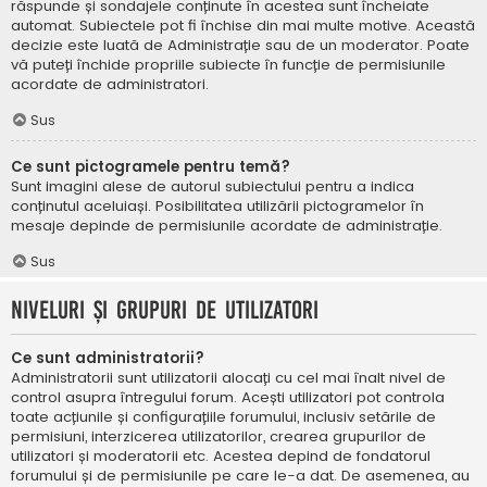
răspunde și sondajele conținute în acestea sunt încheiate
automat. Subiectele pot fi închise din mai multe motive. Această
decizie este luată de Administrație sau de un moderator. Poate
vă puteți închide propriile subiecte în funcție de permisiunile
acordate de administratori.
Sus
Ce sunt pictogramele pentru temă?
Sunt imagini alese de autorul subiectului pentru a indica
conținutul aceluiași. Posibilitatea utilizării pictogramelor în
mesaje depinde de permisiunile acordate de administrație.
Sus
Niveluri și grupuri de utilizatori
Ce sunt administratorii?
Administratorii sunt utilizatorii alocați cu cel mai înalt nivel de
control asupra întregului forum. Acești utilizatori pot controla
toate acțiunile și configurațiile forumului, inclusiv setările de
permisiuni, interzicerea utilizatorilor, crearea grupurilor de
utilizatori și moderatorii etc. Acestea depind de fondatorul
forumului și de permisiunile pe care le-a dat. De asemenea, au