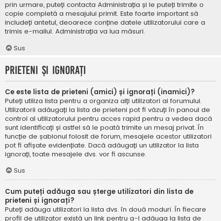
prin urmare, puteți contacta Administrația și le puteți trimite o
copie completă a mesajului primit. Este foarte important să
includeți antetul, deoarece conține datele utilizatorului care a
trimis e-mailul. Administrația va lua măsuri.
Sus
Prieteni și ignorați
Ce este lista de prieteni (amici) și ignorați (inamici)?
Puteți utiliza lista pentru a organiza alți utilizatori ai forumului.
Utilizatorii adăugați la lista de prieteni pot fi văzuți în panoul de
control al utilizatorului pentru acces rapid pentru a vedea dacă
sunt identificați și astfel să le poată trimite un mesaj privat. În
funcție de șablonul folosit de forum, mesajele acestor utilizatori
pot fi afișate evidențiate. Dacă adăugați un utilizator la lista
ignorați, toate mesajele dvs. vor fi ascunse.
Sus
Cum puteți adăuga sau șterge utilizatori din lista de
prieteni și ignorați?
Puteți adăuga utilizatori la lista dvs. în două moduri. În fiecare
profil de utilizator există un link pentru a-l adăuga la lista de