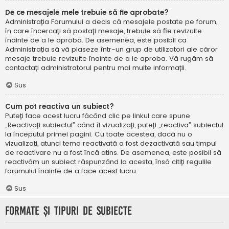
De ce mesajele mele trebuie să fie aprobate?
Administrația Forumului a decis că mesajele postate pe forum,
în care încercați să postați mesaje, trebuie să fie revizuite
înainte de a le aproba. De asemenea, este posibil ca
Administrația să vă plaseze într-un grup de utilizatori ale căror
mesaje trebuie revizuite înainte de a le aproba. Vă rugăm să
contactați administratorul pentru mai multe informații.
Sus
Cum pot reactiva un subiect?
Puteți face acest lucru făcând clic pe linkul care spune
„Reactivați subiectul” când îl vizualizați, puteți „reactiva” subiectul
la începutul primei pagini. Cu toate acestea, dacă nu o
vizualizați, atunci tema reactivată a fost dezactivată sau timpul
de reactivare nu a fost încă atins. De asemenea, este posibil să
reactivăm un subiect răspunzând la acesta, însă citiți regulile
forumului înainte de a face acest lucru.
Sus
Formate și tipuri de subiecte