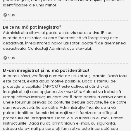
identificabile ale unui minor.
Sus
De ce nu mă pot înregistra?
Administrația site-ului poate a interzis adresa dvs. IP sau
numele de utilizator cu care încercați să vă înregistrați este
dezactivat. Înregistrarea noilor utilizatori poate fi de asemenea
dezactivată. Contactați Administrația site-ului.
Sus
M-am înregistrat și nu mă pot identifica!
În primul rând, verificați numele de utilizator și parola. Dacă totul
este corect, există două motive posibile. Dacă sistemul de
protecție a copilului (APPCO) este activat și când v-ați
înregistrat, ați ales opțiunea
Am sub 13 ani
atunci va trebui să
urmați câteva instrucțiuni care vor fi date pentru a activa contul.
Unele forumuri prevăd că conturile trebuie activate, fie de către
dumneavoastră, fie de către Administrație, înainte de a vă
putea identifica; Aceste informații vor fi furnizate la sfârșitul
procesului de înregistrare. Dacă vi s-a trimis un e-mail, urmați
instrucțiunile. Dacă nu ați primit niciun e-mail, cu siguranță,
adresa de e-mail pe care ați furnizat-o este incorectă sau