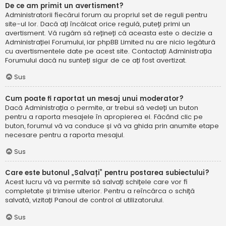
De ce am primit un avertisment?
Administratorii fiecărui forum au propriul set de reguli pentru
site-ul lor. Dacă ați încălcat orice regulă, puteți primi un
avertisment. Vă rugăm să rețineți că aceasta este o decizie a
Administrației Forumului, iar phpBB Limited nu are nicio legătură
cu avertismentele date pe acest site. Contactați Administrația
Forumului dacă nu sunteți sigur de ce ați fost avertizat.
Sus
Cum poate fi raportat un mesaj unui moderator?
Dacă Administrația o permite, ar trebui să vedeți un buton
pentru a raporta mesajele în apropierea ei. Făcând clic pe
buton, forumul vă va conduce și vă va ghida prin anumite etape
necesare pentru a raporta mesajul.
Sus
Care este butonul „Salvați” pentru postarea subiectului?
Acest lucru vă va permite să salvați schițele care vor fi
completate și trimise ulterior. Pentru a reîncărca o schiță
salvată, vizitați Panoul de control al utilizatorului.
Sus