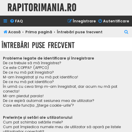
Rapitorimania.ro
FAQ
Înregistrare
Autentificare
C
Acasă
Prima pagină
Întrebări puse frecvent
ă
Întrebări puse frecvent
u
t
Probleme legate de identificare și înregistrare
a
De ce trebuie să mă înregistrez?
Ce este COPPA? (APPCO)
r
De ce nu mă pot înregistra?
M-am înregistrat și nu mă pot identifica!
e
De ce nu mă pot identifica?
În urmă cu ceva timp m-am înregistrat, dar acum nu mă pot
conecta!
Mi-am pierdut parola!
De ce expiră automat sesiunea mea de utilizator?
Care este funcția „Șterge cookie-urile”?
Preferințe și setări ale utilizatorului
Cum pot schimba setările mele?
Cum pot împiedica numele meu de utilizator să apară pe listele
utilizatorilor conectați?