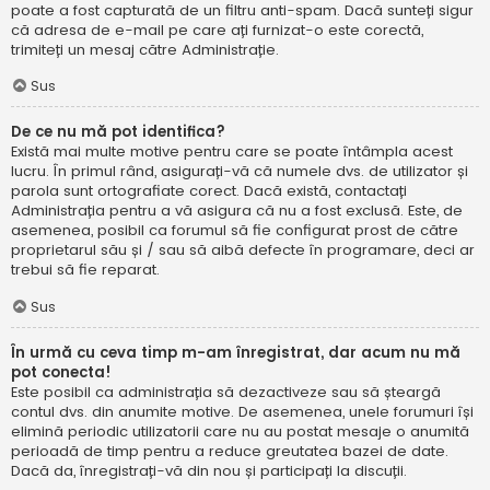
poate a fost capturată de un filtru anti-spam. Dacă sunteți sigur
că adresa de e-mail pe care ați furnizat-o este corectă,
trimiteți un mesaj către Administrație.
Sus
De ce nu mă pot identifica?
Există mai multe motive pentru care se poate întâmpla acest
lucru. În primul rând, asigurați-vă că numele dvs. de utilizator și
parola sunt ortografiate corect. Dacă există, contactați
Administrația pentru a vă asigura că nu a fost exclusă. Este, de
asemenea, posibil ca forumul să fie configurat prost de către
proprietarul său și / sau să aibă defecte în programare, deci ar
trebui să fie reparat.
Sus
În urmă cu ceva timp m-am înregistrat, dar acum nu mă
pot conecta!
Este posibil ca administrația să dezactiveze sau să șteargă
contul dvs. din anumite motive. De asemenea, unele forumuri își
elimină periodic utilizatorii care nu au postat mesaje o anumită
perioadă de timp pentru a reduce greutatea bazei de date.
Dacă da, înregistrați-vă din nou și participați la discuții.