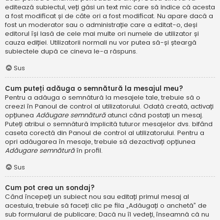
editează subiectul, veți găsi un text mic care să indice că acesta
a fost modificat și de câte ori a fost modificat. Nu apare dacă a
fost un moderator sau o administrație care a editat-o, deși
editorul își lasă de cele mai multe ori numele de utilizator și
cauza ediției. Utilizatorii normali nu vor putea să-și șteargă
subiectele după ce cineva le-a răspuns.
Sus
Cum puteți adăuga o semnătură la mesajul meu?
Pentru a adăuga o semnătură la mesajele tale, trebuie să o
creezi în Panoul de control al utilizatorului. Odată creată, activați
opțiunea
Adăugare semnătură
atunci când postați un mesaj.
Puteți atribui o semnătură implicită tuturor mesajelor dvs. bifând
caseta corectă din Panoul de control al utilizatorului. Pentru a
opri adăugarea în mesaje, trebuie să dezactivați opțiunea
Adăugare semnătură
în profil.
Sus
Cum pot crea un sondaj?
Când începeți un subiect nou sau editați primul mesaj al
acestuia, trebuie să faceți clic pe fila „Adăugați o anchetă” de
sub formularul de publicare; Dacă nu îl vedeți, înseamnă că nu