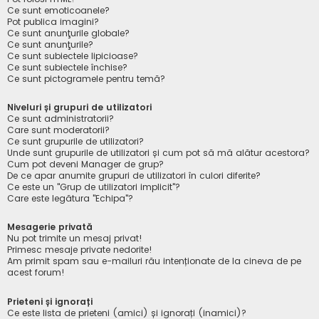
Ce sunt emoticoanele?
Pot publica imagini?
Ce sunt anunţurile globale?
Ce sunt anunţurile?
Ce sunt subiectele lipicioase?
Ce sunt subiectele închise?
Ce sunt pictogramele pentru temă?
Niveluri și grupuri de utilizatori
Ce sunt administratorii?
Care sunt moderatorii?
Ce sunt grupurile de utilizatori?
Unde sunt grupurile de utilizatori și cum pot să mă alătur acestora?
Cum pot deveni Manager de grup?
De ce apar anumite grupuri de utilizatori în culori diferite?
Ce este un "Grup de utilizatori implicit"?
Care este legătura "Echipa"?
Mesagerie privată
Nu pot trimite un mesaj privat!
Primesc mesaje private nedorite!
Am primit spam sau e-mailuri rău intenționate de la cineva de pe
acest forum!
Prieteni și ignorați
Ce este lista de prieteni (amici) și ignorați (inamici)?