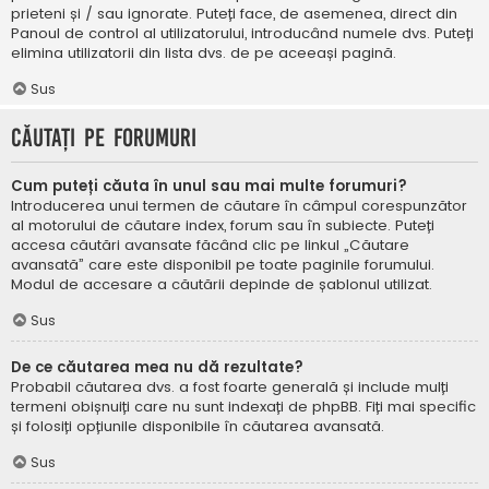
prieteni și / sau ignorate. Puteți face, de asemenea, direct din
Panoul de control al utilizatorului, introducând numele dvs. Puteți
elimina utilizatorii din lista dvs. de pe aceeași pagină.
Sus
Căutați pe forumuri
Cum puteți căuta în unul sau mai multe forumuri?
Introducerea unui termen de căutare în câmpul corespunzător
al motorului de căutare index, forum sau în subiecte. Puteți
accesa căutări avansate făcând clic pe linkul „Căutare
avansată” care este disponibil pe toate paginile forumului.
Modul de accesare a căutării depinde de șablonul utilizat.
Sus
De ce căutarea mea nu dă rezultate?
Probabil căutarea dvs. a fost foarte generală și include mulți
termeni obișnuiți care nu sunt indexați de phpBB. Fiți mai specific
și folosiți opțiunile disponibile în căutarea avansată.
Sus