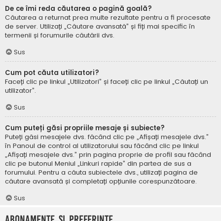
De ce îmi reda căutarea o pagină goală?
Căutarea a returnat prea multe rezultate pentru a fi procesate
de server. Utilizați „Căutare avansată” și fiți mai specific în
termenii și forumurile căutării dvs.
Sus
Cum pot căuta utilizatori?
Faceți clic pe linkul „Utilizatori” și faceți clic pe linkul „Căutați un
utilizator”.
Sus
Cum puteți găsi propriile mesaje și subiecte?
Puteți găsi mesajele dvs. făcând clic pe „Afișați mesajele dvs.”
în Panoul de control al utilizatorului sau făcând clic pe linkul
„Afișați mesajele dvs.” prin pagina proprie de profil sau făcând
clic pe butonul Meniul „Linkuri rapide” din partea de sus a
forumului. Pentru a căuta subiectele dvs., utilizați pagina de
căutare avansată și completați opțiunile corespunzătoare.
Sus
Abonamente și Preferințe