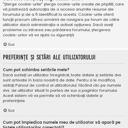
"Șterge cookie-urile" șterge cookie-urile create de phpBB, care
vă păstrează autorizația de a accesa anumite resurse ale
forumului și de a fi identificat la acesta. Cookie-urile oferă
funcții precum citirea urmăririi de navigare pe forum de către
utilizator dacă administrația a activat opțiunea. Dacă aveți
probleme cu intrarea sau părăsirea forumului, ștergerea
cookie-urilor vă va ajuta cu siguranță.
Sus
Preferințe și setări ale utilizatorului
Cum pot schimba setările mele?
Dacă sunteți un utilizator înregistrat, toate datele și setările dvs.
sunt arhivate în baza noastră de date. Pentru a le modifica,
vizitați Panoul de control al utilizatorului; făcând clic pe numele
dvs. de utilizator situat în partea de sus a paginilor forumului.
Acest sistem vă va permite să vă schimbați datele și
preferințele.
Sus
Cum pot împiedica numele meu de utilizator să apară pe
listele utilizatorilor conectați?