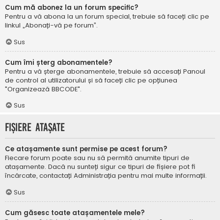
Cum mă abonez la un forum specific?
Pentru a vă abona la un forum special, trebuie să faceți clic pe
linkul „Abonați-vă pe forum”.
Sus
Cum îmi șterg abonamentele?
Pentru a vă șterge abonamentele, trebuie să accesați Panoul
de control al utilizatorului și să faceți clic pe opțiunea
"Organizează BBCODE".
Sus
Fișiere atașate
Ce atașamente sunt permise pe acest forum?
Fiecare forum poate sau nu să permită anumite tipuri de
atașamente. Dacă nu sunteți sigur ce tipuri de fișiere pot fi
încărcate, contactați Administrația pentru mai multe informații.
Sus
Cum găsesc toate atașamentele mele?