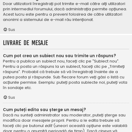
Doar utilizatorii înregistrați pot trimite e-mail către alți utilizatori
prin intermediul forumului, dacă administrația permite opțiunea.
Acest lucru este pentru a preveni folosirea de către utilizatori
anonimi a sistemului de e-mail rău intenționat.
Sus
Livrare de mesaje
Cum pot crea un subiect nou sau trimite un răspuns?
Pentru a publica un subiect nou, faceți clic pe "Subiect nou".
Pentru a posta un răspuns la un subiect, faceți clic pe „Trimiteți
răspuns”. Probabil că trebuie să vă înregistrați înainte de a
putea posta și răspunde. Sub fiecare forum veți găsi o listă cu
acțiunile permise. Exemplu: puteți posta subiecte noi, puteți vota
în sondaje etc.
Sus
Cum puteți edita sau șterge un mesaj?
Dacă nu sunteți administrator sau moderator, puteți șterge sau
modifica doar mesajele proprii. Pentru a le edita trebuie să
faceți clic pe butonul
edit
(uneori această opțiune este valabilă
doar pentru o anumită perioadă de timp). Dacă cineva vă