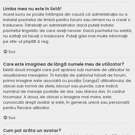
Limba mea nu este în listă!
Acest lucru se poate întâmpla din cauză că administrația nu a
instalat pachetul de limbă pentru forum sau nimeni nu a creat o
traducere. Întrebați un administrator dacă puteți instala
pachetul lingvistic de care aveți nevoie. Dacă pachetul nu există,
nu ezitați să faceți o traducere. Puteți găsi mai multe informații
pe site-ul
phpBB
& reg;
Sus
Care este imaginea de lângă numele meu de utilizator?
Există două imagini care pot apărea sub numele de utilizator la
vizualizarea mesajelor. În funcție de șablonul folosit de forum,
prima imagine este asociată cu poziția (rangul) utilizatorului, de
obicei sub formă de stele, blocuri sau puncte, care indică
numărul de mesaje postate de dvs. sau starea dvs. în cadrul
forumului. A doua, de obicei o imagine mai mare, este
cunoscută drept avatar și este, în general, unică sau personală
pentru fiecare utilizator.
Sus
Cum pot arăta un avatar?