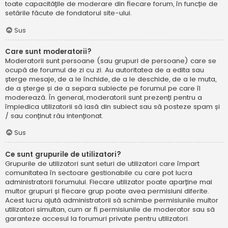
toate capacitățile de moderare din fiecare forum, în funcție de
setările făcute de fondatorul site-ului.
Sus
Care sunt moderatorii?
Moderatorii sunt persoane (sau grupuri de persoane) care se
ocupă de forumul de zi cu zi. Au autoritatea de a edita sau
șterge mesaje, de a le închide, de a le deschide, de a le muta,
de a șterge și de a separa subiecte pe forumul pe care îl
moderează. În general, moderatorii sunt prezenți pentru a
împiedica utilizatorii să iasă din subiect sau să posteze spam și
/ sau conținut rău intenționat.
Sus
Ce sunt grupurile de utilizatori?
Grupurile de utilizatori sunt seturi de utilizatori care împart
comunitatea în sectoare gestionabile cu care pot lucra
administratorii forumului. Fiecare utilizator poate aparține mai
multor grupuri și fiecare grup poate avea permisiuni diferite.
Acest lucru ajută administratorii să schimbe permisiunile multor
utilizatori simultan, cum ar fi permisiunile de moderator sau să
garanteze accesul la forumuri private pentru utilizatori.