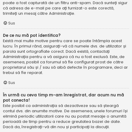
poate a fost capturată de un filtru anti-spam. Dacă sunteți sigur
că adresa de e-mail pe care ați furnizat-o este corectă,
trimiteți un mesaj către Administrație.
Sus
De ce nu mă pot identifica?
Există mai multe motive pentru care se poate întâmpla acest
lucru. În primul rând, asigurați-vă că numele dvs. de utilizator și
parola sunt ortografiate corect. Dacă există, contactați
Administrația pentru a vă asigura că nu a fost exclusă. Este, de
asemenea, posibil ca forumul să fie configurat prost de către
proprietarul său și / sau să aibă defecte în programare, deci ar
trebui să fie reparat.
Sus
În urmă cu ceva timp m-am înregistrat, dar acum nu mă
pot conecta!
Este posibil ca administrația să dezactiveze sau să șteargă
contul dvs. din anumite motive. De asemenea, unele forumuri își
elimină periodic utilizatorii care nu au postat mesaje o anumită
perioadă de timp pentru a reduce greutatea bazei de date.
Dacă da, înregistrați-vă din nou și participați la discuții.