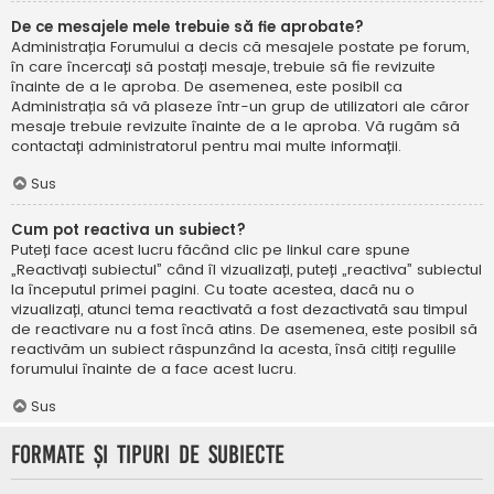
De ce mesajele mele trebuie să fie aprobate?
Administrația Forumului a decis că mesajele postate pe forum,
în care încercați să postați mesaje, trebuie să fie revizuite
înainte de a le aproba. De asemenea, este posibil ca
Administrația să vă plaseze într-un grup de utilizatori ale căror
mesaje trebuie revizuite înainte de a le aproba. Vă rugăm să
contactați administratorul pentru mai multe informații.
Sus
Cum pot reactiva un subiect?
Puteți face acest lucru făcând clic pe linkul care spune
„Reactivați subiectul” când îl vizualizați, puteți „reactiva” subiectul
la începutul primei pagini. Cu toate acestea, dacă nu o
vizualizați, atunci tema reactivată a fost dezactivată sau timpul
de reactivare nu a fost încă atins. De asemenea, este posibil să
reactivăm un subiect răspunzând la acesta, însă citiți regulile
forumului înainte de a face acest lucru.
Sus
Formate și tipuri de subiecte