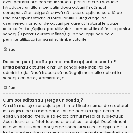
aveți permisiunile corespunzătoare pentru a crea sondaje.
Introduceți un titlu și cel puțin două opțiuni în câmpul
corespunzător, asigurându-vă că fiecare opțiune se află pe
linia corespunzătoare a formularului. Puteți alege, de
asemenea, numărul de opțiuni pe care utilizatorul le poate
selecta în fila „Opțiuni per utilizator”, termenul limită în zile pentru
sondaj (0 pentru durată infinită) și în final opțiunea de a
permite utilizatorilor să își schimbe voturile.
Sus
De ce nu puteți adăuga mai multe opțiuni la sondaj?
Limita pentru opțiunile dintr-un sondaj este stabilită de
administrație. Dacă trebuie să adăugați mai multe opțiuni la
sondaj, contactați Administrația.
Sus
Cum pot edita sau șterge un sondaj?
Ca și în mesaje, sondajele pot fi modificate numai de creatorul
lor original, de un moderator sau de administrație. Pentru a
edita un sondaj, trebuie să editați primul mesaj al subiectului;
Acest lucru este întotdeauna asociat cu sondajul. Dacă nimeni
nu a votat, utilizatorii pot șterge sondajul sau edita opțiunile. Cu
toate acestea, dacă un membru a votat, numai moderatorii sau