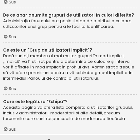
Sus
De ce apar anumite grupuri de utilizatori în culori diferite?
Administrația forumului are posibilitatea de a atribui o culoare
utilizatorilor unui grup pentru a le facilita identificarea.
Sus
Ce este un "Grup de utilizatori implicit"?
Dacă sunteți membru al mai multor grupuri în mod implicit,
„implicit” va fi utilizat pentru a determina ce culoare și interval
vor fi afișate în mod implicit în profilul dvs. Administrația trebuie
să vă ofere permisiuni pentru a vă schimba grupul implicit prin
intermediul Panoului de control al utilizatorului.
Sus
Care este legătura "Echipa"?
Această pagină vă oferă lista completă a utilizatorilor grupului,
inclusiv administratorii, moderatorii și alte detalii, precum
forumurile care sunt responsabile de moderarea fiecăruia.
Sus