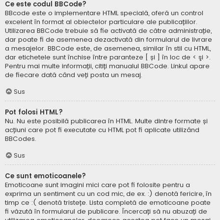
Ce este codul BBCode?
BBcode este o implementare HTML specială, oferă un control
excelent în format al obiectelor particulare ale publicațiilor.
Utilizarea BBCode trebuie să fie activată de către administrație,
dar poate fi de asemenea dezactivată din formularul de livrare
a mesajelor. BBCode este, de asemenea, similar în stil cu HTML,
dar etichetele sunt închise între paranteze [ și ] în loc de < şi >.
Pentru mai multe informații, citiți manualul BBCode. Linkul apare
de fiecare dată când veți posta un mesaj.
Sus
Pot folosi HTML?
Nu. Nu este posibilă publicarea în HTML. Multe dintre formate și
acțiuni care pot fi executate cu HTML pot fi aplicate utilizând
BBCodes.
Sus
Ce sunt emoticoanele?
Emoticoane sunt imagini mici care pot fi folosite pentru a
exprima un sentiment cu un cod mic, de ex. :) denotă fericire, în
timp ce :( denotă tristețe. Lista completă de emoticoane poate
fi văzută în formularul de publicare. Încercați să nu abuzați de