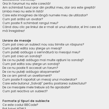
Ora în forumuri nu este corectă!
Am schimbat fusul orar din profilul meu, dar ora este greșită!
Limba mea nu este în listă!
Care este imaginea de lângă numele meu de utilizator?
Cum pot arăta un avatar?
Cum poate fi schimbat rangul meu?
Când dau clic pe linkul de e-mail al unui utilizator, el îmi cere să
mă înregistrez!
Livrare de mesaje
Cum pot crea un subiect nou sau trimite un răspuns?
Cum puteți edita sau șterge un mesaj?
Cum puteți adăuga o semnătură la mesajul meu?
Cum pot crea un sondaj?
De ce nu puteți adăuga mai multe opțiuni la sondaj?
Cum pot edita sau șterge un sondaj?
De ce nu poate fi accesat un forum?
De ce nu puteți adăuga atașamente?
De ce am primit un avertisment?
Cum poate fi raportat un mesaj unui moderator?
Care este butonul „Salvați” pentru postarea subiectului?
De ce mesajele mele trebuie să fie aprobate?
Cum pot reactiva un subiect?
Formate și tipuri de subiecte
Ce este codul BBCode?
Pot folosi HTML?