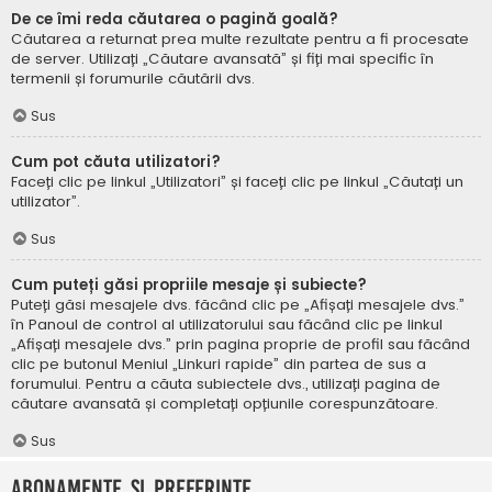
De ce îmi reda căutarea o pagină goală?
Căutarea a returnat prea multe rezultate pentru a fi procesate
de server. Utilizați „Căutare avansată” și fiți mai specific în
termenii și forumurile căutării dvs.
Sus
Cum pot căuta utilizatori?
Faceți clic pe linkul „Utilizatori” și faceți clic pe linkul „Căutați un
utilizator”.
Sus
Cum puteți găsi propriile mesaje și subiecte?
Puteți găsi mesajele dvs. făcând clic pe „Afișați mesajele dvs.”
în Panoul de control al utilizatorului sau făcând clic pe linkul
„Afișați mesajele dvs.” prin pagina proprie de profil sau făcând
clic pe butonul Meniul „Linkuri rapide” din partea de sus a
forumului. Pentru a căuta subiectele dvs., utilizați pagina de
căutare avansată și completați opțiunile corespunzătoare.
Sus
Abonamente și Preferințe