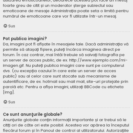
utilizarea emoticoanelor, deoarece acestea pot face un mesaj
foarte greu de citit și un moderator șterge subiectul sau
emoticoane de mesaje Administrația poate seta o limită pentru
numărul de emoticoane care vor fi utilizate într-un mesaj.
Sus
Pot publica imagini?
Da, imagini pot fi afișate în mesajele tale. Dacă administrația vă
permite să atașați fișiere, puteți încărca imaginea direct pe
forum. În caz contrar, mai întâi trebuie să salvați fotografia pe
un server de acces public, de ex. http://www.ejemplo.com/mi-
imagen.gif. Nu puteți publica imagini care sunt pe computerul
dvs. (cu excepția cazului în care este un server de acces
public) sau al celor care sunt stocate sub mecanisme de
autentificare, de ex. hotmail sau mail mail, site-uri protejate prin
parolă etc. Pentru a afișa imagini, utilizați BBCode cu eticheta
[img].
Sus
Ce sunt anunţurile globale?
Anunțurile globale conțin informații importante și ar trebui să le
citiți ori de câte ori este posibil. Acestea vor apărea la începutul
fiecărui forum și în Panoul de control al utilizatorului. Autorizațiile