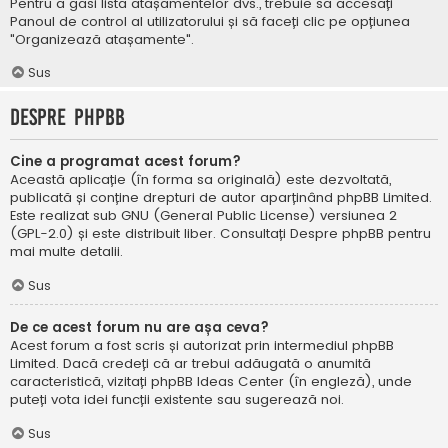
Pentru a găsi lista atașamentelor dvs., trebuie să accesați
Panoul de control al utilizatorului și să faceți clic pe opțiunea
"Organizează atașamente".
Sus
Despre phpBB
Cine a programat acest forum?
Această aplicație (în forma sa originală) este dezvoltată,
publicată și conține drepturi de autor aparținând
phpBB Limited
.
Este realizat sub GNU (General Public License) versiunea 2
(GPL-2.0) și este distribuit liber. Consultați
Despre phpBB
pentru
mai multe detalii.
Sus
De ce acest forum nu are așa ceva?
Acest forum a fost scris și autorizat prin intermediul phpBB
Limited. Dacă credeți că ar trebui adăugată o anumită
caracteristică, vizitați
phpBB Ideas Center
(în engleză), unde
puteți vota idei funcții existente sau sugerează noi.
Sus