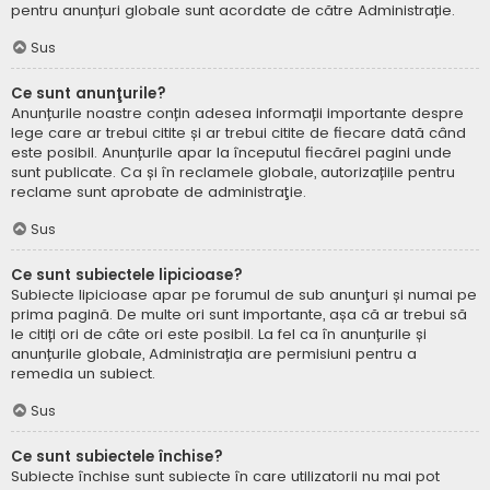
pentru anunțuri globale sunt acordate de către Administrație.
Sus
Ce sunt anunţurile?
Anunțurile noastre conțin adesea informații importante despre
lege care ar trebui citite și ar trebui citite de fiecare dată când
este posibil. Anunțurile apar la începutul fiecărei pagini unde
sunt publicate. Ca și în reclamele globale, autorizațiile pentru
reclame sunt aprobate de administraţie.
Sus
Ce sunt subiectele lipicioase?
Subiecte lipicioase apar pe forumul de sub anunţuri și numai pe
prima pagină. De multe ori sunt importante, așa că ar trebui să
le citiți ori de câte ori este posibil. La fel ca în anunțurile și
anunțurile globale, Administrația are permisiuni pentru a
remedia un subiect.
Sus
Ce sunt subiectele închise?
Subiecte închise sunt subiecte în care utilizatorii nu mai pot