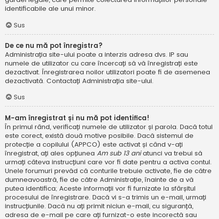
identificabile ale unui minor.
Sus
De ce nu mă pot înregistra?
Administrația site-ului poate a interzis adresa dvs. IP sau
numele de utilizator cu care încercați să vă înregistrați este
dezactivat. Înregistrarea noilor utilizatori poate fi de asemenea
dezactivată. Contactați Administrația site-ului.
Sus
M-am înregistrat și nu mă pot identifica!
În primul rând, verificați numele de utilizator și parola. Dacă totul
este corect, există două motive posibile. Dacă sistemul de
protecție a copilului (APPCO) este activat și când v-ați
înregistrat, ați ales opțiunea
Am sub 13 ani
atunci va trebui să
urmați câteva instrucțiuni care vor fi date pentru a activa contul.
Unele forumuri prevăd că conturile trebuie activate, fie de către
dumneavoastră, fie de către Administrație, înainte de a vă
putea identifica; Aceste informații vor fi furnizate la sfârșitul
procesului de înregistrare. Dacă vi s-a trimis un e-mail, urmați
instrucțiunile. Dacă nu ați primit niciun e-mail, cu siguranță,
adresa de e-mail pe care ați furnizat-o este incorectă sau