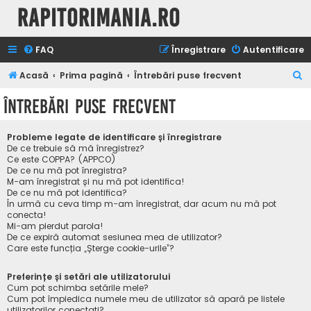
Rapitorimania.ro
FAQ
Înregistrare
Autentificare
C
Acasă
Prima pagină
Întrebări puse frecvent
ă
Întrebări puse frecvent
u
t
Probleme legate de identificare și înregistrare
a
De ce trebuie să mă înregistrez?
Ce este COPPA? (APPCO)
r
De ce nu mă pot înregistra?
M-am înregistrat și nu mă pot identifica!
e
De ce nu mă pot identifica?
În urmă cu ceva timp m-am înregistrat, dar acum nu mă pot
conecta!
Mi-am pierdut parola!
De ce expiră automat sesiunea mea de utilizator?
Care este funcția „Șterge cookie-urile”?
Preferințe și setări ale utilizatorului
Cum pot schimba setările mele?
Cum pot împiedica numele meu de utilizator să apară pe listele
utilizatorilor conectați?