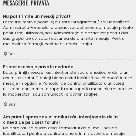
Mesagerie privată
Nu pot trimite un mesaj privat!
Există trei motive posibile; nu este înregistrat și / sau identificat,
Administrația Forumului a dezactivat opțiunea de mesaje private
pentru toți utilizatorii, sau Administrația a dezactivat pentru dvs.
sau grupul de utilizatori opțiunea de a trimite mesaje. Pentru
mai multe informații, contactați administrația.
Sus
Primesc mesaje private nedorite!
Dacă primiți mesaje rău intenționate sau ofensatoare de la un
anumit utilizator, îl puteți bloca astfel încât să nu vă poată trimite
mesaje în opțiunile Panoului de control al utilizatorului, puteți
utiliza butonul pentru a raporta sau raporta mesajele respective
la moderatorii sau comunicați-o administrației.
Sus
Am primit spam sau e-mailuri rău intenționate de la
cineva de pe acest forum!
Ne pare rău să auzim asta. Formularul de e-mail include
identificatori pentru a controla cine a trimis astfel de mesaje,