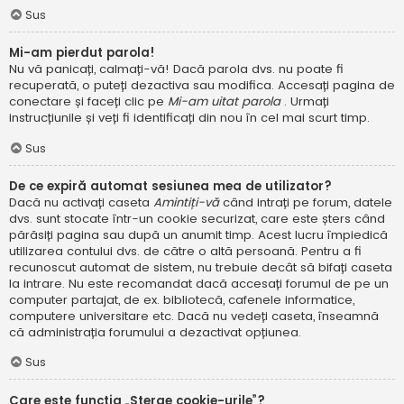
Sus
Mi-am pierdut parola!
Nu vă panicați, calmați-vă! Dacă parola dvs. nu poate fi
recuperată, o puteți dezactiva sau modifica. Accesați pagina de
conectare și faceți clic pe
Mi-am uitat parola
. Urmați
instrucțiunile și veți fi identificați din nou în cel mai scurt timp.
Sus
De ce expiră automat sesiunea mea de utilizator?
Dacă nu activați caseta
Amintiți-vă
când intrați pe forum, datele
dvs. sunt stocate într-un cookie securizat, care este șters când
părăsiți pagina sau după un anumit timp. Acest lucru împiedică
utilizarea contului dvs. de către o altă persoană. Pentru a fi
recunoscut automat de sistem, nu trebuie decât să bifați caseta
la intrare. Nu este recomandat dacă accesați forumul de pe un
computer partajat, de ex. bibliotecă, cafenele informatice,
computere universitare etc. Dacă nu vedeți caseta, înseamnă
că administrația forumului a dezactivat opțiunea.
Sus
Care este funcția „Șterge cookie-urile”?