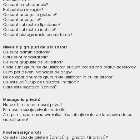
Ce sunt emoticoanele?
Pot publica imagini?
Ce sunt anunţurile globale?
Ce sunt anunţurile?
Ce sunt subiectele lipicioase?
Ce sunt subiectele închise?
Ce sunt pictogramele pentru temă?
Niveluri și grupuri de utilizatori
Ce sunt administratorii?
Care sunt moderatorii?
Ce sunt grupurile de utilizatori?
Unde sunt grupurile de utilizatori și cum pot să mă alătur acestora?
Cum pot deveni Manager de grup?
De ce apar anumite grupuri de utilizatori în culori diferite?
Ce este un "Grup de utilizatori implicit"?
Care este legătura "Echipa"?
Mesagerie privată
Nu pot trimite un mesaj privat!
Primesc mesaje private nedorite!
Am primit spam sau e-mailuri rău intenționate de la cineva de pe
acest forum!
Prieteni și ignorați
Ce este lista de prieteni (amici) și ignorați (inamici)?