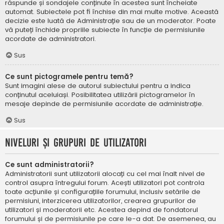
răspunde și sondajele conținute în acestea sunt încheiate
automat. Subiectele pot fi închise din mai multe motive. Această
decizie este luată de Administrație sau de un moderator. Poate
vă puteți închide propriile subiecte în funcție de permisiunile
acordate de administratori.
Sus
Ce sunt pictogramele pentru temă?
Sunt imagini alese de autorul subiectului pentru a indica
conținutul aceluiași. Posibilitatea utilizării pictogramelor în
mesaje depinde de permisiunile acordate de administrație.
Sus
Niveluri și grupuri de utilizatori
Ce sunt administratorii?
Administratorii sunt utilizatorii alocați cu cel mai înalt nivel de
control asupra întregului forum. Acești utilizatori pot controla
toate acțiunile și configurațiile forumului, inclusiv setările de
permisiuni, interzicerea utilizatorilor, crearea grupurilor de
utilizatori și moderatorii etc. Acestea depind de fondatorul
forumului și de permisiunile pe care le-a dat. De asemenea, au