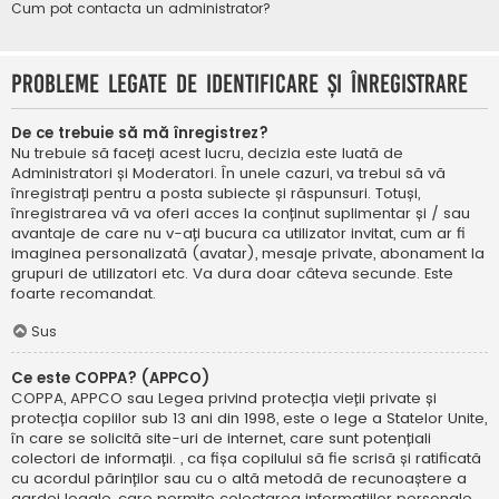
Cum pot contacta un administrator?
Probleme legate de identificare și înregistrare
De ce trebuie să mă înregistrez?
Nu trebuie să faceți acest lucru, decizia este luată de
Administratori și Moderatori. În unele cazuri, va trebui să vă
înregistrați pentru a posta subiecte și răspunsuri. Totuși,
înregistrarea vă va oferi acces la conținut suplimentar și / sau
avantaje de care nu v-ați bucura ca utilizator invitat, cum ar fi
imaginea personalizată (avatar), mesaje private, abonament la
grupuri de utilizatori etc. Va dura doar câteva secunde. Este
foarte recomandat.
Sus
Ce este COPPA? (APPCO)
COPPA, APPCO sau Legea privind protecția vieții private și
protecția copiilor sub 13 ani din 1998, este o lege a Statelor Unite,
în care se solicită site-uri de internet, care sunt potențiali
colectori de informații. , ca fișa copilului să fie scrisă și ratificată
cu acordul părinților sau cu o altă metodă de recunoaștere a
gardei legale, care permite colectarea informațiilor personale