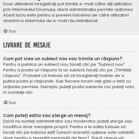
Doar utilizatorii înregistrați pot trimite e-mail către alți utilizatori
prin intermediul forumului, dacă administrația permite opțiunea.
Acest lucru este pentru a preveni folosirea de către utilizatori
anonimi a sistemului de e-mail rău intenționat.
Sus
Livrare de mesaje
Cum pot crea un subiect nou sau trimite un răspuns?
Pentru a publica un subiect nou, faceți clic pe "Subiect nou".
Pentru a posta un răspuns la un subiect, faceți clic pe „Trimiteți
răspuns”. Probabil că trebuie să vă înregistrați înainte de a
putea posta și răspunde. Sub fiecare forum veți găsi o listă cu
acțiunile permise. Exemplu: puteți posta subiecte noi, puteți vota
în sondaje etc.
Sus
Cum puteți edita sau șterge un mesaj?
Dacă nu sunteți administrator sau moderator, puteți șterge sau
modifica doar mesajele proprii. Pentru a le edita trebuie să
faceți clic pe butonul
edit
(uneori această opțiune este valabilă
doar pentru o anumită perioadă de timp). Dacă cineva vă