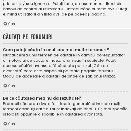
prieteni și / sau ignorate. Puteți face, de asemenea, direct din
Panoul de control al utilizatorului, introducând numele dvs. Puteți
elimina utilizatorii din lista dvs. de pe aceeași pagină.
Sus
Căutați pe forumuri
Cum puteți căuta în unul sau mai multe forumuri?
Introducerea unui termen de căutare în câmpul corespunzător
al motorului de căutare index, forum sau în subiecte. Puteți
accesa căutări avansate făcând clic pe linkul „Căutare
avansată” care este disponibil pe toate paginile forumului.
Modul de accesare a căutării depinde de șablonul utilizat.
Sus
De ce căutarea mea nu dă rezultate?
Probabil căutarea dvs. a fost foarte generală și include mulți
termeni obișnuiți care nu sunt indexați de phpBB. Fiți mai specific
și folosiți opțiunile disponibile în căutarea avansată.
Sus