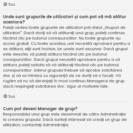
Sus
Unde sunt grupurile de utilizatori și cum pot să mă alătur
acestora?
Puteți vedea toate grupurile de utilizatori prin linkul „Grupuri de
utilizatori”. Dacă doriți să vă alăturați unui grup, puteți continua
făcând clic pe butonul corespunzător. Nu toate grupurile au
acces gratuit. Cu toate acestea, unii necesită aprobare pentru a
se alătura, alții sunt închise, iar unele sunt ascunse. Dacă grupul
este deschis, vă puteți alătura făcând clic pe butonul
corespunzător. Dacă grupul necesită aprobare pentru a vă
alătura, puteți solicita să vă alăturați făcând clic pe butonul
corespunzător. Liderul grupului trebuie să aprobe solicitarea
dvs. și vă va întreba cu siguranță de ce doriți să o faceți. Vă
rugăm să nu vă deranjați în mod continuu Managerul de grup
dacă respingeți solicitarea dvs.; sigur ai motivele tale.
Sus
Cum pot deveni Manager de grup?
Responsabilul unui grup este desemnat de către Administrație
la crearea grupului. Dacă sunteți interesat să creați un grup de
utilizatori, contactați Administrația.