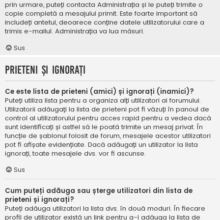
prin urmare, puteți contacta Administrația și le puteți trimite o
copie completă a mesajului primit. Este foarte important să
includeți antetul, deoarece conține datele utilizatorului care a
trimis e-mailul. Administrația va lua măsuri.
Sus
Prieteni și ignorați
Ce este lista de prieteni (amici) și ignorați (inamici)?
Puteți utiliza lista pentru a organiza alți utilizatori ai forumului.
Utilizatorii adăugați la lista de prieteni pot fi văzuți în panoul de
control al utilizatorului pentru acces rapid pentru a vedea dacă
sunt identificați și astfel să le poată trimite un mesaj privat. În
funcție de șablonul folosit de forum, mesajele acestor utilizatori
pot fi afișate evidențiate. Dacă adăugați un utilizator la lista
ignorați, toate mesajele dvs. vor fi ascunse.
Sus
Cum puteți adăuga sau șterge utilizatori din lista de
prieteni și ignorați?
Puteți adăuga utilizatori la lista dvs. în două moduri. În fiecare
profil de utilizator există un link pentru a-l adăuga la lista de