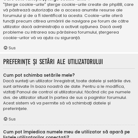
"Șterge cookie-urile" șterge cookie-urile create de phpBB, care
vă păstrează autorizația de a accesa anumite resurse ale
forumului și de a fi identificat la acesta. Cookie-urile oferă
funcții precum citirea urmăririi de navigare pe forum de către
utilizator dacă administrația a activat opțiunea. Dacă aveți
probleme cu intrarea sau părăsirea forumului, ștergerea
cookie-urilor vă va ajuta cu siguranță.
Sus
Preferințe și setări ale utilizatorului
Cum pot schimba setările mele?
Dacă sunteți un utilizator înregistrat, toate datele și setările dvs.
sunt arhivate în baza noastră de date. Pentru a le modifica,
vizitați Panoul de control al utilizatorului; făcând clic pe numele
dvs. de utilizator situat în partea de sus a paginilor forumului.
Acest sistem vă va permite să vă schimbați datele și
preferințele.
Sus
Cum pot împiedica numele meu de utilizator să apară pe
listele utilizatorilor conectați?