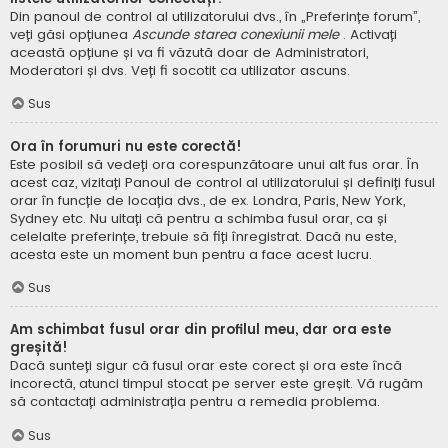
Din panoul de control al utilizatorului dvs., în „Preferințe forum”,
veți găsi opțiunea
Ascunde starea conexiunii mele
. Activați
această opțiune și va fi văzută doar de Administratori,
Moderatori și dvs. Veți fi socotit ca utilizator ascuns.
Sus
Ora în forumuri nu este corectă!
Este posibil să vedeți ora corespunzătoare unui alt fus orar. În
acest caz, vizitați Panoul de control al utilizatorului și definiți fusul
orar în funcție de locația dvs., de ex. Londra, Paris, New York,
Sydney etc. Nu uitați că pentru a schimba fusul orar, ca și
celelalte preferințe, trebuie să fiți înregistrat. Dacă nu este,
acesta este un moment bun pentru a face acest lucru.
Sus
Am schimbat fusul orar din profilul meu, dar ora este
greșită!
Dacă sunteți sigur că fusul orar este corect și ora este încă
incorectă, atunci timpul stocat pe server este greșit. Vă rugăm
să contactați administrația pentru a remedia problema.
Sus