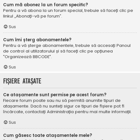
Cum mă abonez la un forum specific?
Pentru a vă abona la un forum special, trebuie să faceți clic pe
linkul „Abonați-vă pe forum”.
Sus
Cum îmi șterg abonamentele?
Pentru a vă șterge abonamentele, trebuie să accesați Panoul
de control al utilizatorului și să faceți clic pe opțiunea
"Organizează BBCODE".
Sus
Fișiere atașate
Ce atașamente sunt permise pe acest forum?
Fiecare forum poate sau nu să permită anumite tipuri de
atașamente. Dacă nu sunteți sigur ce tipuri de fișiere pot fi
încărcate, contactați Administrația pentru mai multe informații.
Sus
Cum găsesc toate atașamentele mele?