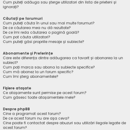
Cum puteți adăuga sau șterge utilizatori din lista de prieteni și
ignorați?
Căutați pe forumuri
Cum puteți căuta în unul sau mai multe forumuri?
De ce căutarea mea nu dă rezultate?
De ce îmi reda căutarea o pagină goală?
Cum pot căuta utilizatori?
Cum puteți găsi propriile mesaje și subiecte?
Abonamente și Preferințe
Care este diferența dintre adăugarea ca favorit și abonarea la un
subiect?
Cum poți marca sau abona la subiecte specifice?
Cum mă abonez la un forum specific?
Cum îmi șterg abonamentele?
Fișiere atașate
Ce atașamente sunt permise pe acest forum?
Cum găsesc toate atașamentele mele?
Despre phpBB
Cine a programat acest forum?
De ce acest forum nu are așa ceva?
Cine poate fi contactat despre abuzuri sau utilizări ilegale legate de
acest forum?