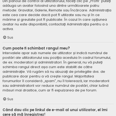
Din panoul de control al utilizatorului, faceți clic pe „Profil” puteți
adăuga un avatar folosind una dintre următoarele patru
metode: Gravatar, Galerie, Remote sau Încărcare. Administrația
este cea care decide dacă pot fi utilizate sau nu și în ce
mărime și greutate pot fi publicate. În cazul în care opțiunea
avatar nu este disponibilă, contactați Administrația pentru a o
activa.
Sus
Cum poate fi schimbat rangul meu?
Intervalele apar sub numele de utilizator și indică numărul de
postări ale utilizatorului sau poziția acestuia în cadrul forumului,
de ex. moderatori și administratori. În general, nu vă puteți
schimba rangul direct așa cum este stabilit de către
administrație. Vă rugăm să nu abuzați de privilegiile dvs. de
publicare doar pentru a vă crește rangul. Majoritatea
forumurilor îl consideră „spam”, nu îl tolerează, iar moderatorii
sau administratorii vor reduce numărul de postări, chiar luând
măsuri mai drastice, cum ar fi expulzarea de pe forum.
Sus
Când dau clic pe linkul de e-mail al unui utilizator, el îmi
cere să mă înregistrez!