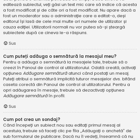
editează subiectul, veți găsi un text mic care să indice că acesta
a fost modificat și de câte ori a fost modificat. Nu apare dacă a
fost un moderator sau o administrație care a editat-o, deși
editorul își lasă de cele mai multe ori numele de utilizator și
cauza ediției. Utilizatorii normali nu vor putea să-și șteargă
subiectele după ce cineva le-a răspuns.
Sus
Cum puteți adăuga o semnătură la mesajul meu?
Pentru a adăuga o semnătură la mesajele tale, trebuie să o
creezi în Panoul de control al utilizatorului. Odată creată, activați
opțiunea
Adăugare semnătură
atunci când postați un mesaj.
Puteți atribui o semnătură implicită tuturor mesajelor dvs. bifând
caseta corectă din Panoul de control al utilizatorului. Pentru a
opri adăugarea în mesaje, trebuie să dezactivați opțiunea
Adăugare semnătură
în profil.
Sus
Cum pot crea un sondaj?
Când începeți un subiect nou sau editați primul mesaj al
acestuia, trebuie să faceți clic pe fila „Adăugați o anchetă” de
sub formularul de publicare; Dacă nu îl vedeți, înseamnă că nu