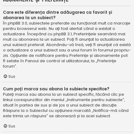
Care este diferența dintre adăugarea ca favorit și
abonarea la un subiect?
În phpBB 3.0, subiectele preferate au funcționat mult ca marcaje
pentru browserul web. Nu ați fost alertat când a existat o
actualizare. Începând cu phpBB 3.1, Preferințele seamănă mai
mult cu abonarea la un subiect. Poți fi anunțat la actualizarea
unui subiect preferat. Abonându-vă însă, veți fi anunțat că există
o actualizare a unui subiect sau a unui forum în forumul propriu-
zis. Opțiunile de notificare pentru Preferințe și abonamente pot
fi setate în Panoul de control al utilizatorului, la „Preferințe
forum”.
Sus
Cum poți marca sau abona la subiecte specifice?
Puteți marca sau abona la un subiect specific, făcând clic pe
linkul corespunzător din meniul „Instrumente pentru subiecte”,
situat în partea de sus și de jos a unui subiect de discuție.
Răspuns la o Subiectul cu opțiunea marcată „Notifica-mă când
este trimis un răspuns” se abonează și la acel subiect.
Sus