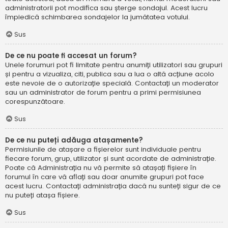
administratorii pot modifica sau șterge sondajul. Acest lucru
împiedică schimbarea sondajelor la jumătatea votului.
Sus
De ce nu poate fi accesat un forum?
Unele forumuri pot fi limitate pentru anumiți utilizatori sau grupuri
și pentru a vizualiza, citi, publica sau a lua o altă acțiune acolo
este nevoie de o autorizație specială. Contactați un moderator
sau un administrator de forum pentru a primi permisiunea
corespunzătoare.
Sus
De ce nu puteți adăuga atașamente?
Permisiunile de atașare a fișierelor sunt individuale pentru
fiecare forum, grup, utilizator și sunt acordate de administrație.
Poate că Administrația nu vă permite să atașați fișiere în
forumul în care vă aflați sau doar anumite grupuri pot face
acest lucru. Contactați administrația dacă nu sunteți sigur de ce
nu puteți atașa fișiere.
Sus