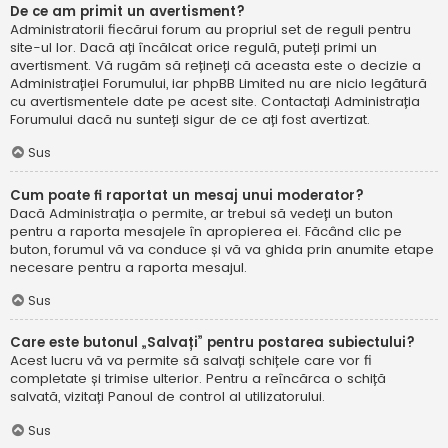
De ce am primit un avertisment?
Administratorii fiecărui forum au propriul set de reguli pentru
site-ul lor. Dacă ați încălcat orice regulă, puteți primi un
avertisment. Vă rugăm să rețineți că aceasta este o decizie a
Administrației Forumului, iar phpBB Limited nu are nicio legătură
cu avertismentele date pe acest site. Contactați Administrația
Forumului dacă nu sunteți sigur de ce ați fost avertizat.
Sus
Cum poate fi raportat un mesaj unui moderator?
Dacă Administrația o permite, ar trebui să vedeți un buton
pentru a raporta mesajele în apropierea ei. Făcând clic pe
buton, forumul vă va conduce și vă va ghida prin anumite etape
necesare pentru a raporta mesajul.
Sus
Care este butonul „Salvați” pentru postarea subiectului?
Acest lucru vă va permite să salvați schițele care vor fi
completate și trimise ulterior. Pentru a reîncărca o schiță
salvată, vizitați Panoul de control al utilizatorului.
Sus