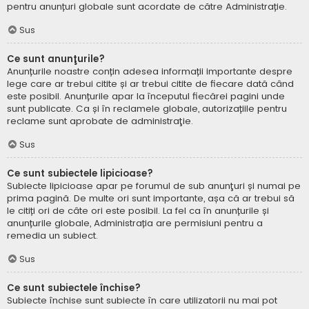
pentru anunțuri globale sunt acordate de către Administrație.
Sus
Ce sunt anunţurile?
Anunțurile noastre conțin adesea informații importante despre
lege care ar trebui citite și ar trebui citite de fiecare dată când
este posibil. Anunțurile apar la începutul fiecărei pagini unde
sunt publicate. Ca și în reclamele globale, autorizațiile pentru
reclame sunt aprobate de administraţie.
Sus
Ce sunt subiectele lipicioase?
Subiecte lipicioase apar pe forumul de sub anunţuri și numai pe
prima pagină. De multe ori sunt importante, așa că ar trebui să
le citiți ori de câte ori este posibil. La fel ca în anunțurile și
anunțurile globale, Administrația are permisiuni pentru a
remedia un subiect.
Sus
Ce sunt subiectele închise?
Subiecte închise sunt subiecte în care utilizatorii nu mai pot