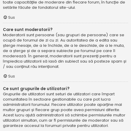
toate capacitățile de moderare din fiecare forum, în funcție de
setările făcute de fondatorul site-ului.
Sus
Care sunt moderatorii?
Moderatorii sunt persoane (sau grupuri de persoane) care se
ocupă de forumul de zi cu zi. Au autoritatea de a edita sau
șterge mesaje, de a le închide, de a le deschide, de a le muta,
de a șterge și de a separa subiecte pe forumul pe care îl
moderează. În general, moderatorii sunt prezenți pentru a
împiedica utilizatorii să iasă din subiect sau să posteze spam și
/ sau conținut rău intenționat.
Sus
Ce sunt grupurile de utilizatori?
Grupurile de utilizatori sunt seturi de utilizatori care împart
comunitatea în sectoare gestionabile cu care pot lucra
administratorii forumului. Fiecare utilizator poate aparține mai
multor grupuri și fiecare grup poate avea permisiuni diferite.
Acest lucru ajută administratorii să schimbe permisiunile multor
utilizatori simultan, cum ar fi permisiunile de moderator sau să
garanteze accesul la forumuri private pentru utilizatori.