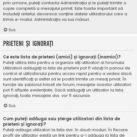
prin urmare, puteți contacta Administrația și le puteți trimite o
copie completă a mesajului primit. Este foarte important să
includeți antetul, deoarece conține datele utilizatorului care a
trimis e-mailul. Administrația va lua măsuri.
Sus
Prieteni și ignorați
Ce este lista de prieteni (amici) și ignorați (inamici)?
Puteți utiliza lista pentru a organiza alți utilizatori ai forumului.
Utilizatorii adăugați la lista de prieteni pot fi văzuți în panoul de
control al utilizatorului pentru acces rapid pentru a vedea dacă
sunt identificați și astfel să le poată trimite un mesaj privat. În
funcție de șablonul folosit de forum, mesajele acestor utilizatori
pot fi afișate evidențiate. Dacă adăugați un utilizator la lista
ignorați, toate mesajele dvs. vor fi ascunse.
Sus
Cum puteți adăuga sau șterge utilizatori din lista de
prieteni și ignorați?
Puteți adăuga utilizatori la lista dvs. în două moduri. În fiecare
profil de utilizator există un link pentru a-l adăuga la lista de