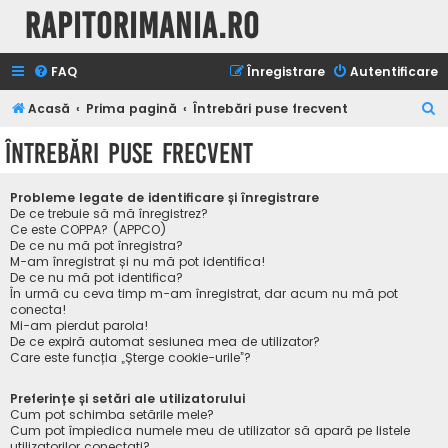
Rapitorimania.ro
FAQ
Înregistrare
Autentificare
C
Acasă
Prima pagină
Întrebări puse frecvent
ă
Întrebări puse frecvent
u
t
Probleme legate de identificare și înregistrare
a
De ce trebuie să mă înregistrez?
Ce este COPPA? (APPCO)
r
De ce nu mă pot înregistra?
M-am înregistrat și nu mă pot identifica!
e
De ce nu mă pot identifica?
În urmă cu ceva timp m-am înregistrat, dar acum nu mă pot
conecta!
Mi-am pierdut parola!
De ce expiră automat sesiunea mea de utilizator?
Care este funcția „Șterge cookie-urile”?
Preferințe și setări ale utilizatorului
Cum pot schimba setările mele?
Cum pot împiedica numele meu de utilizator să apară pe listele
utilizatorilor conectați?