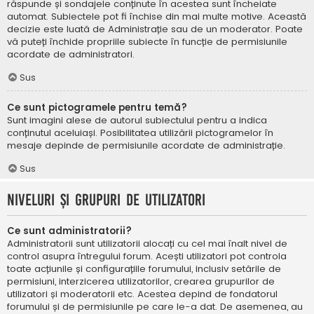
răspunde și sondajele conținute în acestea sunt încheiate
automat. Subiectele pot fi închise din mai multe motive. Această
decizie este luată de Administrație sau de un moderator. Poate
vă puteți închide propriile subiecte în funcție de permisiunile
acordate de administratori.
Sus
Ce sunt pictogramele pentru temă?
Sunt imagini alese de autorul subiectului pentru a indica
conținutul aceluiași. Posibilitatea utilizării pictogramelor în
mesaje depinde de permisiunile acordate de administrație.
Sus
Niveluri și grupuri de utilizatori
Ce sunt administratorii?
Administratorii sunt utilizatorii alocați cu cel mai înalt nivel de
control asupra întregului forum. Acești utilizatori pot controla
toate acțiunile și configurațiile forumului, inclusiv setările de
permisiuni, interzicerea utilizatorilor, crearea grupurilor de
utilizatori și moderatorii etc. Acestea depind de fondatorul
forumului și de permisiunile pe care le-a dat. De asemenea, au