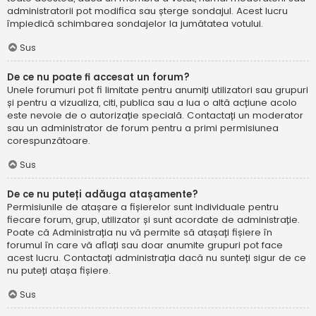
administratorii pot modifica sau șterge sondajul. Acest lucru
împiedică schimbarea sondajelor la jumătatea votului.
Sus
De ce nu poate fi accesat un forum?
Unele forumuri pot fi limitate pentru anumiți utilizatori sau grupuri
și pentru a vizualiza, citi, publica sau a lua o altă acțiune acolo
este nevoie de o autorizație specială. Contactați un moderator
sau un administrator de forum pentru a primi permisiunea
corespunzătoare.
Sus
De ce nu puteți adăuga atașamente?
Permisiunile de atașare a fișierelor sunt individuale pentru
fiecare forum, grup, utilizator și sunt acordate de administrație.
Poate că Administrația nu vă permite să atașați fișiere în
forumul în care vă aflați sau doar anumite grupuri pot face
acest lucru. Contactați administrația dacă nu sunteți sigur de ce
nu puteți atașa fișiere.
Sus