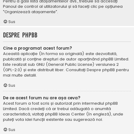
Pentru a găsi lista atașamentelor dvs., trebuie să accesați
Panoul de control al utilizatorului și să faceți clic pe opțiunea
"Organizează atașamente".
Sus
Despre phpBB
Cine a programat acest forum?
Această aplicație (în forma sa originală) este dezvoltată,
publicată și conține drepturi de autor aparținând
phpBB Limited
.
Este realizat sub GNU (General Public License) versiunea 2
(GPL-2.0) și este distribuit liber. Consultați
Despre phpBB
pentru
mai multe detalii.
Sus
De ce acest forum nu are așa ceva?
Acest forum a fost scris și autorizat prin intermediul phpBB
Limited. Dacă credeți că ar trebui adăugată o anumită
caracteristică, vizitați
phpBB Ideas Center
(în engleză), unde
puteți vota idei funcții existente sau sugerează noi.
Sus