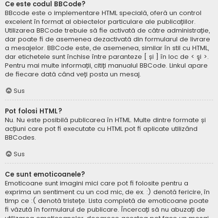
Ce este codul BBCode?
BBcode este o implementare HTML specială, oferă un control
excelent în format al obiectelor particulare ale publicațiilor.
Utilizarea BBCode trebuie să fie activată de către administrație,
dar poate fi de asemenea dezactivată din formularul de livrare
a mesajelor. BBCode este, de asemenea, similar în stil cu HTML,
dar etichetele sunt închise între paranteze [ și ] în loc de < şi >.
Pentru mai multe informații, citiți manualul BBCode. Linkul apare
de fiecare dată când veți posta un mesaj.
Sus
Pot folosi HTML?
Nu. Nu este posibilă publicarea în HTML. Multe dintre formate și
acțiuni care pot fi executate cu HTML pot fi aplicate utilizând
BBCodes.
Sus
Ce sunt emoticoanele?
Emoticoane sunt imagini mici care pot fi folosite pentru a
exprima un sentiment cu un cod mic, de ex. :) denotă fericire, în
timp ce :( denotă tristețe. Lista completă de emoticoane poate
fi văzută în formularul de publicare. Încercați să nu abuzați de