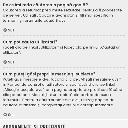
De ce îmi reda căutarea o pagină goală?
Căutarea a returnat prea multe rezultate pentru a fi procesate
de server. Utilizați „Căutare avansată” și fiți mai specific în
termenii și forumurile căutării dvs.
Sus
Cum pot căuta utilizatori?
Faceți clic pe linkul „Utilizatori” și faceți clic pe linkul „Căutați un
utilizator”.
Sus
Cum puteți găsi propriile mesaje și subiecte?
Puteți găsi mesajele dvs. făcând clic pe „Afișați mesajele dvs.”
în Panoul de control al utilizatorului sau făcând clic pe linkul
„Afișați mesajele dvs.” prin pagina proprie de profil sau făcând
clic pe butonul Meniul „Linkuri rapide” din partea de sus a
forumului. Pentru a căuta subiectele dvs., utilizați pagina de
căutare avansată și completați opțiunile corespunzătoare.
Sus
Abonamente și Preferințe