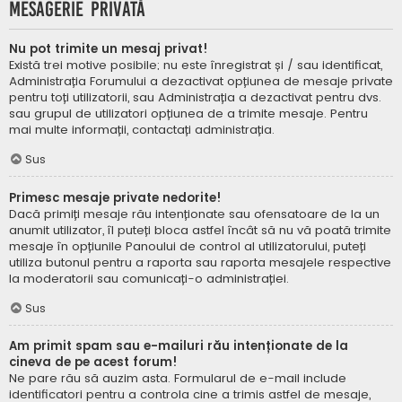
Mesagerie privată
Nu pot trimite un mesaj privat!
Există trei motive posibile; nu este înregistrat și / sau identificat,
Administrația Forumului a dezactivat opțiunea de mesaje private
pentru toți utilizatorii, sau Administrația a dezactivat pentru dvs.
sau grupul de utilizatori opțiunea de a trimite mesaje. Pentru
mai multe informații, contactați administrația.
Sus
Primesc mesaje private nedorite!
Dacă primiți mesaje rău intenționate sau ofensatoare de la un
anumit utilizator, îl puteți bloca astfel încât să nu vă poată trimite
mesaje în opțiunile Panoului de control al utilizatorului, puteți
utiliza butonul pentru a raporta sau raporta mesajele respective
la moderatorii sau comunicați-o administrației.
Sus
Am primit spam sau e-mailuri rău intenționate de la
cineva de pe acest forum!
Ne pare rău să auzim asta. Formularul de e-mail include
identificatori pentru a controla cine a trimis astfel de mesaje,