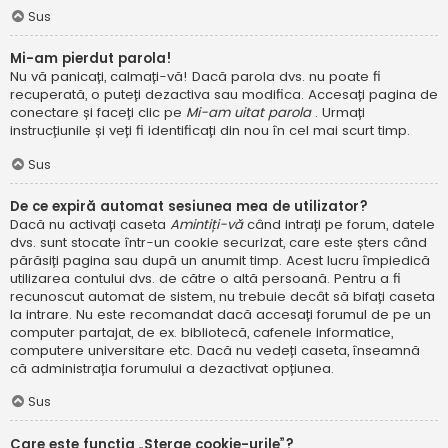
Sus
Mi-am pierdut parola!
Nu vă panicați, calmați-vă! Dacă parola dvs. nu poate fi
recuperată, o puteți dezactiva sau modifica. Accesați pagina de
conectare și faceți clic pe
Mi-am uitat parola
. Urmați
instrucțiunile și veți fi identificați din nou în cel mai scurt timp.
Sus
De ce expiră automat sesiunea mea de utilizator?
Dacă nu activați caseta
Amintiți-vă
când intrați pe forum, datele
dvs. sunt stocate într-un cookie securizat, care este șters când
părăsiți pagina sau după un anumit timp. Acest lucru împiedică
utilizarea contului dvs. de către o altă persoană. Pentru a fi
recunoscut automat de sistem, nu trebuie decât să bifați caseta
la intrare. Nu este recomandat dacă accesați forumul de pe un
computer partajat, de ex. bibliotecă, cafenele informatice,
computere universitare etc. Dacă nu vedeți caseta, înseamnă
că administrația forumului a dezactivat opțiunea.
Sus
Care este funcția „Șterge cookie-urile”?