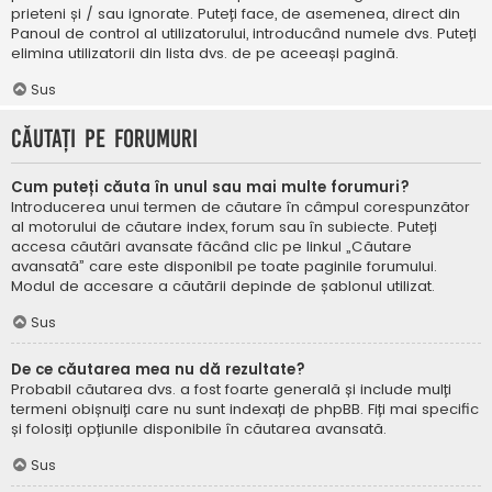
prieteni și / sau ignorate. Puteți face, de asemenea, direct din
Panoul de control al utilizatorului, introducând numele dvs. Puteți
elimina utilizatorii din lista dvs. de pe aceeași pagină.
Sus
Căutați pe forumuri
Cum puteți căuta în unul sau mai multe forumuri?
Introducerea unui termen de căutare în câmpul corespunzător
al motorului de căutare index, forum sau în subiecte. Puteți
accesa căutări avansate făcând clic pe linkul „Căutare
avansată” care este disponibil pe toate paginile forumului.
Modul de accesare a căutării depinde de șablonul utilizat.
Sus
De ce căutarea mea nu dă rezultate?
Probabil căutarea dvs. a fost foarte generală și include mulți
termeni obișnuiți care nu sunt indexați de phpBB. Fiți mai specific
și folosiți opțiunile disponibile în căutarea avansată.
Sus