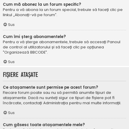
Cum mă abonez la un forum specific?
Pentru a vă abona la un forum special, trebuie să faceți clic pe
linkul „Abonați-vă pe forum”.
Sus
Cum îmi șterg abonamentele?
Pentru a vă șterge abonamentele, trebuie să accesați Panoul
de control al utilizatorului și să faceți clic pe opțiunea
"Organizează BBCODE".
Sus
Fișiere atașate
Ce atașamente sunt permise pe acest forum?
Fiecare forum poate sau nu să permită anumite tipuri de
atașamente. Dacă nu sunteți sigur ce tipuri de fișiere pot fi
încărcate, contactați Administrația pentru mai multe informații.
Sus
Cum găsesc toate atașamentele mele?