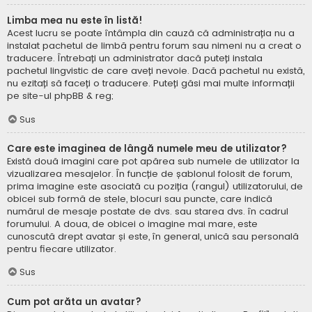
Limba mea nu este în listă!
Acest lucru se poate întâmpla din cauză că administrația nu a
instalat pachetul de limbă pentru forum sau nimeni nu a creat o
traducere. Întrebați un administrator dacă puteți instala
pachetul lingvistic de care aveți nevoie. Dacă pachetul nu există,
nu ezitați să faceți o traducere. Puteți găsi mai multe informații
pe site-ul
phpBB
& reg;
Sus
Care este imaginea de lângă numele meu de utilizator?
Există două imagini care pot apărea sub numele de utilizator la
vizualizarea mesajelor. În funcție de șablonul folosit de forum,
prima imagine este asociată cu poziția (rangul) utilizatorului, de
obicei sub formă de stele, blocuri sau puncte, care indică
numărul de mesaje postate de dvs. sau starea dvs. în cadrul
forumului. A doua, de obicei o imagine mai mare, este
cunoscută drept avatar și este, în general, unică sau personală
pentru fiecare utilizator.
Sus
Cum pot arăta un avatar?