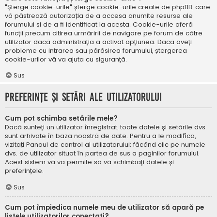
"Șterge cookie-urile" șterge cookie-urile create de phpBB, care
vă păstrează autorizația de a accesa anumite resurse ale
forumului și de a fi identificat la acesta. Cookie-urile oferă
funcții precum citirea urmăririi de navigare pe forum de către
utilizator dacă administrația a activat opțiunea. Dacă aveți
probleme cu intrarea sau părăsirea forumului, ștergerea
cookie-urilor vă va ajuta cu siguranță.
Sus
Preferințe și setări ale utilizatorului
Cum pot schimba setările mele?
Dacă sunteți un utilizator înregistrat, toate datele și setările dvs.
sunt arhivate în baza noastră de date. Pentru a le modifica,
vizitați Panoul de control al utilizatorului; făcând clic pe numele
dvs. de utilizator situat în partea de sus a paginilor forumului.
Acest sistem vă va permite să vă schimbați datele și
preferințele.
Sus
Cum pot împiedica numele meu de utilizator să apară pe
listele utilizatorilor conectați?