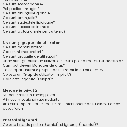
Ce sunt emoticoanele?
Pot publica imagini?
Ce sunt anunţurile globale?
Ce sunt anunţurile?
Ce sunt subiectele lipicioase?
Ce sunt subiectele închise?
Ce sunt pictogramele pentru temă?
Niveluri și grupuri de utilizatori
Ce sunt administratorii?
Care sunt moderatorii?
Ce sunt grupurile de utilizatori?
Unde sunt grupurile de utilizatori și cum pot să mă alătur acestora?
Cum pot deveni Manager de grup?
De ce apar anumite grupuri de utilizatori în culori diferite?
Ce este un "Grup de utilizatori implicit"?
Care este legătura "Echipa"?
Mesagerie privată
Nu pot trimite un mesaj privat!
Primesc mesaje private nedorite!
Am primit spam sau e-mailuri rău intenționate de la cineva de pe
acest forum!
Prieteni și ignorați
Ce este lista de prieteni (amici) și ignorați (inamici)?