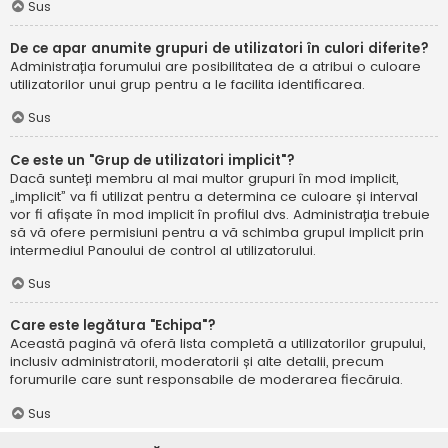
Sus
De ce apar anumite grupuri de utilizatori în culori diferite?
Administrația forumului are posibilitatea de a atribui o culoare
utilizatorilor unui grup pentru a le facilita identificarea.
Sus
Ce este un "Grup de utilizatori implicit"?
Dacă sunteți membru al mai multor grupuri în mod implicit,
„implicit” va fi utilizat pentru a determina ce culoare și interval
vor fi afișate în mod implicit în profilul dvs. Administrația trebuie
să vă ofere permisiuni pentru a vă schimba grupul implicit prin
intermediul Panoului de control al utilizatorului.
Sus
Care este legătura "Echipa"?
Această pagină vă oferă lista completă a utilizatorilor grupului,
inclusiv administratorii, moderatorii și alte detalii, precum
forumurile care sunt responsabile de moderarea fiecăruia.
Sus