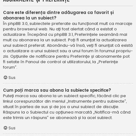
Care este diferența dintre adăugarea ca favorit și
abonarea la un subiect?
În phpBB 3.0, subiectele preferate au funcționat mult ca marcaje
pentru browserul web. Nu ați fost alertat când a existat o
actualizare. Începând cu phpBB 3.1, Preferințele seamănă mai
mult cu abonarea la un subiect. Poți fi anunțat la actualizarea
unui subiect preferat. Abonându-vă însă, veți fi anunțat că există
o actualizare a unui subiect sau a unui forum în forumul propriu-
zis. Opțiunile de notificare pentru Preferințe și abonamente pot
fi setate în Panoul de control al utilizatorului, la „Preferințe
forum”.
Sus
Cum poți marca sau abona la subiecte specifice?
Puteți marca sau abona la un subiect specific, făcând clic pe
linkul corespunzător din meniul „Instrumente pentru subiecte”,
situat în partea de sus și de jos a unui subiect de discuție.
Răspuns la o Subiectul cu opțiunea marcată „Notifica-mă când
este trimis un răspuns” se abonează și la acel subiect.
Sus