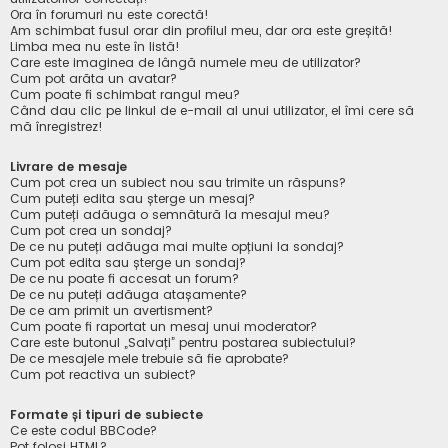
Ora în forumuri nu este corectă!
Am schimbat fusul orar din profilul meu, dar ora este greșită!
Limba mea nu este în listă!
Care este imaginea de lângă numele meu de utilizator?
Cum pot arăta un avatar?
Cum poate fi schimbat rangul meu?
Când dau clic pe linkul de e-mail al unui utilizator, el îmi cere să
mă înregistrez!
Livrare de mesaje
Cum pot crea un subiect nou sau trimite un răspuns?
Cum puteți edita sau șterge un mesaj?
Cum puteți adăuga o semnătură la mesajul meu?
Cum pot crea un sondaj?
De ce nu puteți adăuga mai multe opțiuni la sondaj?
Cum pot edita sau șterge un sondaj?
De ce nu poate fi accesat un forum?
De ce nu puteți adăuga atașamente?
De ce am primit un avertisment?
Cum poate fi raportat un mesaj unui moderator?
Care este butonul „Salvați” pentru postarea subiectului?
De ce mesajele mele trebuie să fie aprobate?
Cum pot reactiva un subiect?
Formate și tipuri de subiecte
Ce este codul BBCode?
Pot folosi HTML?