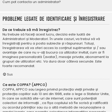
Cum pot contacta un administrator?
Probleme legate de identificare și înregistrare
De ce trebuie să mă înregistrez?
Nu trebuie să faceți acest lucru, decizia este luată de
Administratori și Moderatori. În unele cazuri, va trebui să vă
înregistrați pentru a posta subiecte și răspunsuri. Totuși,
înregistrarea vă va oferi acces la conținut suplimentar și / sau
avantaje de care nu v-ați bucura ca utilizator invitat, cum ar fi
imaginea personalizată (avatar), mesaje private, abonament la
grupuri de utilizatori etc. Va dura doar câteva secunde. Este
foarte recomandat.
Sus
Ce este COPPA? (APPCO)
COPPA, APPCO sau Legea privind protecția vieții private și
protecția copiilor sub 13 ani din 1998, este o lege a Statelor Unite,
în care se solicită site-uri de internet, care sunt potențiali
colectori de informații. , ca fișa copilului să fie scrisă și ratificată
cu acordul părinților sau cu o altă metodă de recunoaștere a
gardei legale, care permite colectarea informațiilor personale