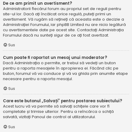
De ce am primit un avertisment?
Administratorii fiecărui forum au propriul set de reguli pentru
site-ul lor. Dacă ați încălcat orice regulă, puteți primi un
avertisment. Vă rugăm să rețineți că aceasta este o decizie a
Administrației Forumului, iar phpBB Limited nu are nicio legătură
cu avertismentele date pe acest site. Contactați Administrația
Forumului dacă nu sunteți sigur de ce ați fost avertizat.
Sus
Cum poate fi raportat un mesaj unui moderator?
Dacă Administrația o permite, ar trebui să vedeți un buton
pentru a raporta mesajele în apropierea ei. Făcând clic pe
buton, forumul vă va conduce și vă va ghida prin anumite etape
necesare pentru a raporta mesajul.
Sus
Care este butonul „Salvați” pentru postarea subiectului?
Acest lucru vă va permite să salvați schițele care vor fi
completate și trimise ulterior. Pentru a reîncărca o schiță
salvată, vizitați Panoul de control al utilizatorului.
Sus