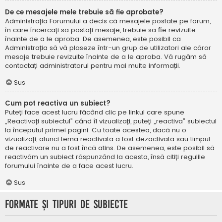
De ce mesajele mele trebuie să fie aprobate?
Administrația Forumului a decis că mesajele postate pe forum,
în care încercați să postați mesaje, trebuie să fie revizuite
înainte de a le aproba. De asemenea, este posibil ca
Administrația să vă plaseze într-un grup de utilizatori ale căror
mesaje trebuie revizuite înainte de a le aproba. Vă rugăm să
contactați administratorul pentru mai multe informații.
Sus
Cum pot reactiva un subiect?
Puteți face acest lucru făcând clic pe linkul care spune
„Reactivați subiectul” când îl vizualizați, puteți „reactiva” subiectul
la începutul primei pagini. Cu toate acestea, dacă nu o
vizualizați, atunci tema reactivată a fost dezactivată sau timpul
de reactivare nu a fost încă atins. De asemenea, este posibil să
reactivăm un subiect răspunzând la acesta, însă citiți regulile
forumului înainte de a face acest lucru.
Sus
Formate și tipuri de subiecte