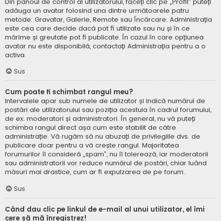
Din panoul de control al utilizatorului, faceți clic pe „Profil” puteți
adăuga un avatar folosind una dintre următoarele patru
metode: Gravatar, Galerie, Remote sau Încărcare. Administrația
este cea care decide dacă pot fi utilizate sau nu și în ce
mărime și greutate pot fi publicate. În cazul în care opțiunea
avatar nu este disponibilă, contactați Administrația pentru a o
activa.
Sus
Cum poate fi schimbat rangul meu?
Intervalele apar sub numele de utilizator și indică numărul de
postări ale utilizatorului sau poziția acestuia în cadrul forumului,
de ex. moderatori și administratori. În general, nu vă puteți
schimba rangul direct așa cum este stabilit de către
administrație. Vă rugăm să nu abuzați de privilegiile dvs. de
publicare doar pentru a vă crește rangul. Majoritatea
forumurilor îl consideră „spam”, nu îl tolerează, iar moderatorii
sau administratorii vor reduce numărul de postări, chiar luând
măsuri mai drastice, cum ar fi expulzarea de pe forum.
Sus
Când dau clic pe linkul de e-mail al unui utilizator, el îmi
cere să mă înregistrez!