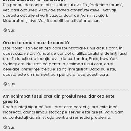
Din panoul de control al utilizatorului dvs., în „Preferințe forum”,
veți găsi opțiunea
Ascunde starea conexiunii mele
. Activați
această opțiune și va fi văzută doar de Administratori,
Moderatori și dvs. Veți fi socotit ca utilizator ascuns.
Sus
Ora în forumuri nu este corectă!
Este posibil să vedeți ora corespunzătoare unui alt fus orar. În
acest caz, vizitați Panoul de control al utilizatorului și definiți fusul
orar în funcție de locația dvs., de ex. Londra, Paris, New York,
Sydney etc. Nu uitați că pentru a schimba fusul orar, ca și
celelalte preferințe, trebuie să fiți înregistrat. Dacă nu este,
acesta este un moment bun pentru a face acest lucru.
Sus
Am schimbat fusul orar din profilul meu, dar ora este
greșită!
Dacă sunteți sigur că fusul orar este corect și ora este încă
incorectă, atunci timpul stocat pe server este greșit. Vă rugăm
să contactați administrația pentru a remedia problema.
Sus