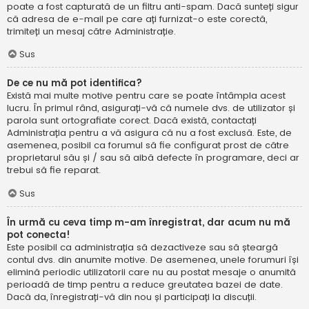
poate a fost capturată de un filtru anti-spam. Dacă sunteți sigur
că adresa de e-mail pe care ați furnizat-o este corectă,
trimiteți un mesaj către Administrație.
Sus
De ce nu mă pot identifica?
Există mai multe motive pentru care se poate întâmpla acest
lucru. În primul rând, asigurați-vă că numele dvs. de utilizator și
parola sunt ortografiate corect. Dacă există, contactați
Administrația pentru a vă asigura că nu a fost exclusă. Este, de
asemenea, posibil ca forumul să fie configurat prost de către
proprietarul său și / sau să aibă defecte în programare, deci ar
trebui să fie reparat.
Sus
În urmă cu ceva timp m-am înregistrat, dar acum nu mă
pot conecta!
Este posibil ca administrația să dezactiveze sau să șteargă
contul dvs. din anumite motive. De asemenea, unele forumuri își
elimină periodic utilizatorii care nu au postat mesaje o anumită
perioadă de timp pentru a reduce greutatea bazei de date.
Dacă da, înregistrați-vă din nou și participați la discuții.