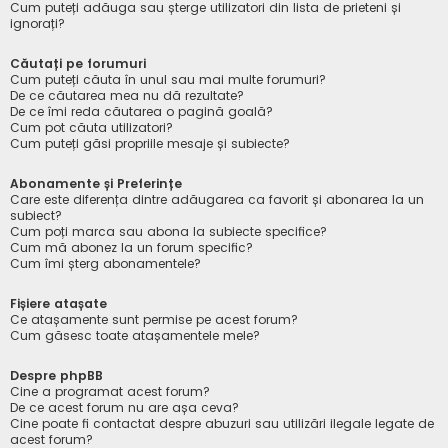
Cum puteți adăuga sau șterge utilizatori din lista de prieteni și
ignorați?
Căutați pe forumuri
Cum puteți căuta în unul sau mai multe forumuri?
De ce căutarea mea nu dă rezultate?
De ce îmi reda căutarea o pagină goală?
Cum pot căuta utilizatori?
Cum puteți găsi propriile mesaje și subiecte?
Abonamente și Preferințe
Care este diferența dintre adăugarea ca favorit și abonarea la un
subiect?
Cum poți marca sau abona la subiecte specifice?
Cum mă abonez la un forum specific?
Cum îmi șterg abonamentele?
Fișiere atașate
Ce atașamente sunt permise pe acest forum?
Cum găsesc toate atașamentele mele?
Despre phpBB
Cine a programat acest forum?
De ce acest forum nu are așa ceva?
Cine poate fi contactat despre abuzuri sau utilizări ilegale legate de
acest forum?