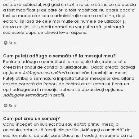
editează subiectul, veți găsi un text mic care să indice că acesta
a fost modificat și de câte ori a fost modificat. Nu apare dacă a
fost un moderator sau o administrație care a editat-o, deși
editorul își lasă de cele mai multe ori numele de utilizator și
cauza ediției. Utilizatorii normali nu vor putea să-și șteargă
subiectele după ce cineva le-a răspuns.
Sus
Cum puteți adăuga o semnătură la mesajul meu?
Pentru a adăuga o semnătură la mesajele tale, trebuie să o
creezi în Panoul de control al utilizatorului. Odată creată, activați
opțiunea
Adăugare semnătură
atunci când postați un mesaj.
Puteți atribui o semnătură implicită tuturor mesajelor dvs. bifând
caseta corectă din Panoul de control al utilizatorului. Pentru a
opri adăugarea în mesaje, trebuie să dezactivați opțiunea
Adăugare semnătură
în profil.
Sus
Cum pot crea un sondaj?
Când începeți un subiect nou sau editați primul mesaj al
acestuia, trebuie să faceți clic pe fila „Adăugați o anchetă” de
sub formularul de publicare; Dacă nu îl vedeți, înseamnă că nu