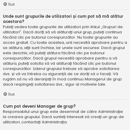
Sus
Unde sunt grupurile de utilizatori și cum pot să mă alătur
acestora?
Puteți vedea toate grupurile de utilizatori prin linkul „Grupuri de
utilizatori”. Dacă doriți să vă alăturați unui grup, puteți continua
făcând clic pe butonul corespunzător. Nu toate grupurile au
acces gratuit. Cu toate acestea, unii necesită aprobare pentru a
se alătura, alții sunt închise, iar unele sunt ascunse. Dacă grupul
este deschis, vă puteți alătura făcând clic pe butonul
corespunzător. Dacă grupul necesită aprobare pentru a vă
alătura, puteți solicita să vă alăturați făcând clic pe butonul
corespunzător. Liderul grupului trebuie să aprobe solicitarea
dvs. și vă va întreba cu siguranță de ce doriți să o faceți. Vă
rugăm să nu vă deranjați în mod continuu Managerul de grup
dacă respingeți solicitarea dvs.; sigur ai motivele tale.
Sus
Cum pot deveni Manager de grup?
Responsabilul unui grup este desemnat de către Administrație
la crearea grupului. Dacă sunteți interesat să creați un grup de
utilizatori, contactați Administrația.