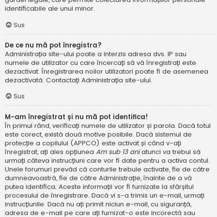
identificabile ale unui minor.
Sus
De ce nu mă pot înregistra?
Administrația site-ului poate a interzis adresa dvs. IP sau
numele de utilizator cu care încercați să vă înregistrați este
dezactivat. Înregistrarea noilor utilizatori poate fi de asemenea
dezactivată. Contactați Administrația site-ului.
Sus
M-am înregistrat și nu mă pot identifica!
În primul rând, verificați numele de utilizator și parola. Dacă totul
este corect, există două motive posibile. Dacă sistemul de
protecție a copilului (APPCO) este activat și când v-ați
înregistrat, ați ales opțiunea
Am sub 13 ani
atunci va trebui să
urmați câteva instrucțiuni care vor fi date pentru a activa contul.
Unele forumuri prevăd că conturile trebuie activate, fie de către
dumneavoastră, fie de către Administrație, înainte de a vă
putea identifica; Aceste informații vor fi furnizate la sfârșitul
procesului de înregistrare. Dacă vi s-a trimis un e-mail, urmați
instrucțiunile. Dacă nu ați primit niciun e-mail, cu siguranță,
adresa de e-mail pe care ați furnizat-o este incorectă sau