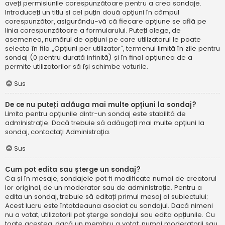
aveți permisiunile corespunzătoare pentru a crea sondaje.
Introduceți un titlu și cel puțin două opțiuni în câmpul
corespunzător, asigurându-vă că fiecare opțiune se află pe
linia corespunzătoare a formularului. Puteți alege, de
asemenea, numărul de opțiuni pe care utilizatorul le poate
selecta în fila „Opțiuni per utilizator”, termenul limită în zile pentru
sondaj (0 pentru durată infinită) și în final opțiunea de a
permite utilizatorilor să își schimbe voturile.
Sus
De ce nu puteți adăuga mai multe opțiuni la sondaj?
Limita pentru opțiunile dintr-un sondaj este stabilită de
administrație. Dacă trebuie să adăugați mai multe opțiuni la
sondaj, contactați Administrația.
Sus
Cum pot edita sau șterge un sondaj?
Ca și în mesaje, sondajele pot fi modificate numai de creatorul
lor original, de un moderator sau de administrație. Pentru a
edita un sondaj, trebuie să editați primul mesaj al subiectului;
Acest lucru este întotdeauna asociat cu sondajul. Dacă nimeni
nu a votat, utilizatorii pot șterge sondajul sau edita opțiunile. Cu
toate acestea, dacă un membru a votat, numai moderatorii sau