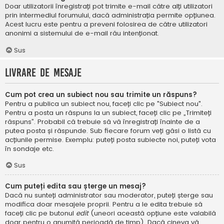
Doar utilizatorii înregistrați pot trimite e-mail către alți utilizatori
prin intermediul forumului, dacă administrația permite opțiunea.
Acest lucru este pentru a preveni folosirea de către utilizatori
anonimi a sistemului de e-mail rău intenționat.
Sus
Livrare de mesaje
Cum pot crea un subiect nou sau trimite un răspuns?
Pentru a publica un subiect nou, faceți clic pe "Subiect nou".
Pentru a posta un răspuns la un subiect, faceți clic pe „Trimiteți
răspuns”. Probabil că trebuie să vă înregistrați înainte de a
putea posta și răspunde. Sub fiecare forum veți găsi o listă cu
acțiunile permise. Exemplu: puteți posta subiecte noi, puteți vota
în sondaje etc.
Sus
Cum puteți edita sau șterge un mesaj?
Dacă nu sunteți administrator sau moderator, puteți șterge sau
modifica doar mesajele proprii. Pentru a le edita trebuie să
faceți clic pe butonul
edit
(uneori această opțiune este valabilă
doar pentru o anumită perioadă de timp). Dacă cineva vă