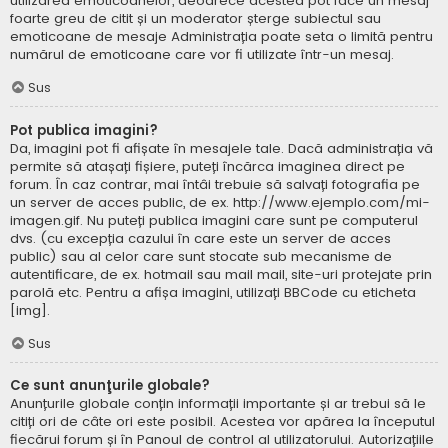
utilizarea emoticoanelor, deoarece acestea pot face un mesaj
foarte greu de citit și un moderator șterge subiectul sau
emoticoane de mesaje Administrația poate seta o limită pentru
numărul de emoticoane care vor fi utilizate într-un mesaj.
Sus
Pot publica imagini?
Da, imagini pot fi afișate în mesajele tale. Dacă administrația vă
permite să atașați fișiere, puteți încărca imaginea direct pe
forum. În caz contrar, mai întâi trebuie să salvați fotografia pe
un server de acces public, de ex. http://www.ejemplo.com/mi-
imagen.gif. Nu puteți publica imagini care sunt pe computerul
dvs. (cu excepția cazului în care este un server de acces
public) sau al celor care sunt stocate sub mecanisme de
autentificare, de ex. hotmail sau mail mail, site-uri protejate prin
parolă etc. Pentru a afișa imagini, utilizați BBCode cu eticheta
[img].
Sus
Ce sunt anunţurile globale?
Anunțurile globale conțin informații importante și ar trebui să le
citiți ori de câte ori este posibil. Acestea vor apărea la începutul
fiecărui forum și în Panoul de control al utilizatorului. Autorizațiile