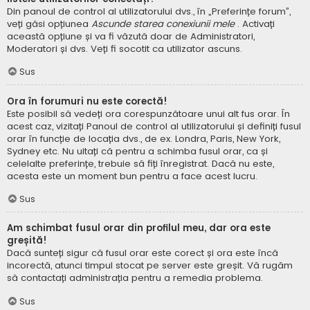
Din panoul de control al utilizatorului dvs., în „Preferințe forum”,
veți găsi opțiunea
Ascunde starea conexiunii mele
. Activați
această opțiune și va fi văzută doar de Administratori,
Moderatori și dvs. Veți fi socotit ca utilizator ascuns.
Sus
Ora în forumuri nu este corectă!
Este posibil să vedeți ora corespunzătoare unui alt fus orar. În
acest caz, vizitați Panoul de control al utilizatorului și definiți fusul
orar în funcție de locația dvs., de ex. Londra, Paris, New York,
Sydney etc. Nu uitați că pentru a schimba fusul orar, ca și
celelalte preferințe, trebuie să fiți înregistrat. Dacă nu este,
acesta este un moment bun pentru a face acest lucru.
Sus
Am schimbat fusul orar din profilul meu, dar ora este
greșită!
Dacă sunteți sigur că fusul orar este corect și ora este încă
incorectă, atunci timpul stocat pe server este greșit. Vă rugăm
să contactați administrația pentru a remedia problema.
Sus