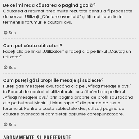
De ce îmi reda căutarea o pagină goală?
Căutarea a returnat prea multe rezultate pentru a fi procesate
de server. Utilizați „Căutare avansată” și fiți mai specific în
termenii și forumurile căutării dvs.
Sus
Cum pot căuta utilizatori?
Faceți clic pe linkul „Utilizatori” și faceți clic pe linkul „Căutați un
utilizator”.
Sus
Cum puteți găsi propriile mesaje și subiecte?
Puteți găsi mesajele dvs. făcând clic pe „Afișați mesajele dvs.”
în Panoul de control al utilizatorului sau făcând clic pe linkul
„Afișați mesajele dvs.” prin pagina proprie de profil sau făcând
clic pe butonul Meniul „Linkuri rapide” din partea de sus a
forumului. Pentru a căuta subiectele dvs., utilizați pagina de
căutare avansată și completați opțiunile corespunzătoare.
Sus
Abonamente și Preferințe