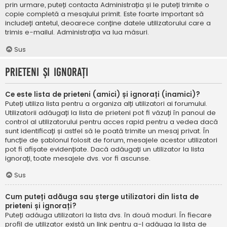
prin urmare, puteți contacta Administrația și le puteți trimite o
copie completă a mesajului primit. Este foarte important să
includeți antetul, deoarece conține datele utilizatorului care a
trimis e-mailul. Administrația va lua măsuri.
Sus
Prieteni și ignorați
Ce este lista de prieteni (amici) și ignorați (inamici)?
Puteți utiliza lista pentru a organiza alți utilizatori ai forumului.
Utilizatorii adăugați la lista de prieteni pot fi văzuți în panoul de
control al utilizatorului pentru acces rapid pentru a vedea dacă
sunt identificați și astfel să le poată trimite un mesaj privat. În
funcție de șablonul folosit de forum, mesajele acestor utilizatori
pot fi afișate evidențiate. Dacă adăugați un utilizator la lista
ignorați, toate mesajele dvs. vor fi ascunse.
Sus
Cum puteți adăuga sau șterge utilizatori din lista de
prieteni și ignorați?
Puteți adăuga utilizatori la lista dvs. în două moduri. În fiecare
profil de utilizator există un link pentru a-l adăuga la lista de