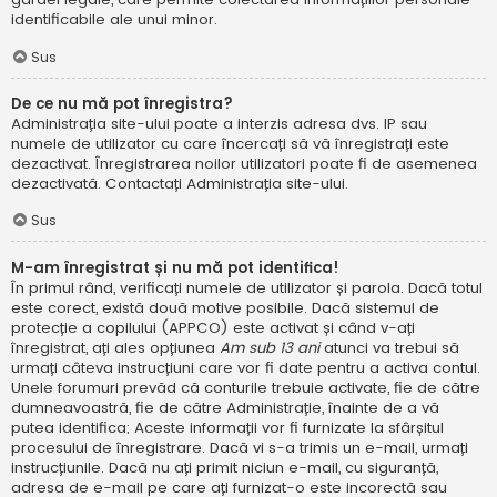
identificabile ale unui minor.
Sus
De ce nu mă pot înregistra?
Administrația site-ului poate a interzis adresa dvs. IP sau
numele de utilizator cu care încercați să vă înregistrați este
dezactivat. Înregistrarea noilor utilizatori poate fi de asemenea
dezactivată. Contactați Administrația site-ului.
Sus
M-am înregistrat și nu mă pot identifica!
În primul rând, verificați numele de utilizator și parola. Dacă totul
este corect, există două motive posibile. Dacă sistemul de
protecție a copilului (APPCO) este activat și când v-ați
înregistrat, ați ales opțiunea
Am sub 13 ani
atunci va trebui să
urmați câteva instrucțiuni care vor fi date pentru a activa contul.
Unele forumuri prevăd că conturile trebuie activate, fie de către
dumneavoastră, fie de către Administrație, înainte de a vă
putea identifica; Aceste informații vor fi furnizate la sfârșitul
procesului de înregistrare. Dacă vi s-a trimis un e-mail, urmați
instrucțiunile. Dacă nu ați primit niciun e-mail, cu siguranță,
adresa de e-mail pe care ați furnizat-o este incorectă sau