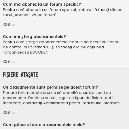
Cum mă abonez la un forum specific?
Pentru a vă abona la un forum special, trebuie să faceți clic pe
linkul „Abonați-vă pe forum”.
Sus
Cum îmi șterg abonamentele?
Pentru a vă șterge abonamentele, trebuie să accesați Panoul
de control al utilizatorului și să faceți clic pe opțiunea
"Organizează BBCODE".
Sus
Fișiere atașate
Ce atașamente sunt permise pe acest forum?
Fiecare forum poate sau nu să permită anumite tipuri de
atașamente. Dacă nu sunteți sigur ce tipuri de fișiere pot fi
încărcate, contactați Administrația pentru mai multe informații.
Sus
Cum găsesc toate atașamentele mele?