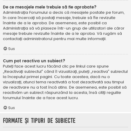
De ce mesajele mele trebuie să fie aprobate?
Administrația Forumului a decis că mesajele postate pe forum,
în care încercați să postați mesaje, trebuie să fie revizuite
înainte de a le aproba. De asemenea, este posibil ca
Administrația să vă plaseze într-un grup de utilizatori ale căror
mesaje trebuie revizuite înainte de a le aproba. Vă rugăm să
contactați administratorul pentru mai multe informații.
Sus
Cum pot reactiva un subiect?
Puteți face acest lucru făcând clic pe linkul care spune
„Reactivați subiectul” când îl vizualizați, puteți „reactiva” subiectul
la începutul primei pagini. Cu toate acestea, dacă nu o
vizualizați, atunci tema reactivată a fost dezactivată sau timpul
de reactivare nu a fost încă atins. De asemenea, este posibil să
reactivăm un subiect răspunzând la acesta, însă citiți regulile
forumului înainte de a face acest lucru.
Sus
Formate și tipuri de subiecte