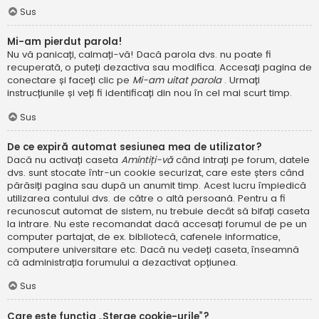
Sus
Mi-am pierdut parola!
Nu vă panicați, calmați-vă! Dacă parola dvs. nu poate fi
recuperată, o puteți dezactiva sau modifica. Accesați pagina de
conectare și faceți clic pe
Mi-am uitat parola
. Urmați
instrucțiunile și veți fi identificați din nou în cel mai scurt timp.
Sus
De ce expiră automat sesiunea mea de utilizator?
Dacă nu activați caseta
Amintiți-vă
când intrați pe forum, datele
dvs. sunt stocate într-un cookie securizat, care este șters când
părăsiți pagina sau după un anumit timp. Acest lucru împiedică
utilizarea contului dvs. de către o altă persoană. Pentru a fi
recunoscut automat de sistem, nu trebuie decât să bifați caseta
la intrare. Nu este recomandat dacă accesați forumul de pe un
computer partajat, de ex. bibliotecă, cafenele informatice,
computere universitare etc. Dacă nu vedeți caseta, înseamnă
că administrația forumului a dezactivat opțiunea.
Sus
Care este funcția „Șterge cookie-urile”?