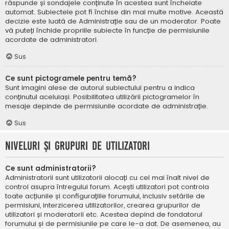
răspunde și sondajele conținute în acestea sunt încheiate
automat. Subiectele pot fi închise din mai multe motive. Această
decizie este luată de Administrație sau de un moderator. Poate
vă puteți închide propriile subiecte în funcție de permisiunile
acordate de administratori.
Sus
Ce sunt pictogramele pentru temă?
Sunt imagini alese de autorul subiectului pentru a indica
conținutul aceluiași. Posibilitatea utilizării pictogramelor în
mesaje depinde de permisiunile acordate de administrație.
Sus
Niveluri și grupuri de utilizatori
Ce sunt administratorii?
Administratorii sunt utilizatorii alocați cu cel mai înalt nivel de
control asupra întregului forum. Acești utilizatori pot controla
toate acțiunile și configurațiile forumului, inclusiv setările de
permisiuni, interzicerea utilizatorilor, crearea grupurilor de
utilizatori și moderatorii etc. Acestea depind de fondatorul
forumului și de permisiunile pe care le-a dat. De asemenea, au