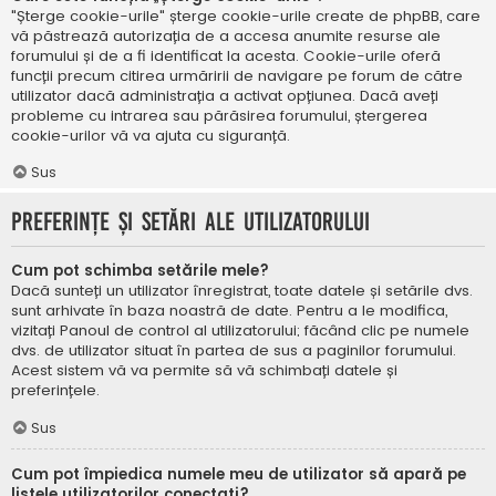
"Șterge cookie-urile" șterge cookie-urile create de phpBB, care
vă păstrează autorizația de a accesa anumite resurse ale
forumului și de a fi identificat la acesta. Cookie-urile oferă
funcții precum citirea urmăririi de navigare pe forum de către
utilizator dacă administrația a activat opțiunea. Dacă aveți
probleme cu intrarea sau părăsirea forumului, ștergerea
cookie-urilor vă va ajuta cu siguranță.
Sus
Preferințe și setări ale utilizatorului
Cum pot schimba setările mele?
Dacă sunteți un utilizator înregistrat, toate datele și setările dvs.
sunt arhivate în baza noastră de date. Pentru a le modifica,
vizitați Panoul de control al utilizatorului; făcând clic pe numele
dvs. de utilizator situat în partea de sus a paginilor forumului.
Acest sistem vă va permite să vă schimbați datele și
preferințele.
Sus
Cum pot împiedica numele meu de utilizator să apară pe
listele utilizatorilor conectați?