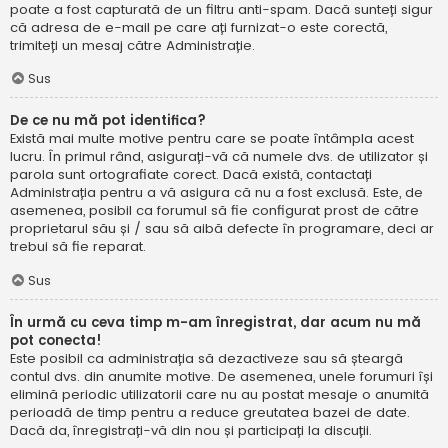
poate a fost capturată de un filtru anti-spam. Dacă sunteți sigur
că adresa de e-mail pe care ați furnizat-o este corectă,
trimiteți un mesaj către Administrație.
Sus
De ce nu mă pot identifica?
Există mai multe motive pentru care se poate întâmpla acest
lucru. În primul rând, asigurați-vă că numele dvs. de utilizator și
parola sunt ortografiate corect. Dacă există, contactați
Administrația pentru a vă asigura că nu a fost exclusă. Este, de
asemenea, posibil ca forumul să fie configurat prost de către
proprietarul său și / sau să aibă defecte în programare, deci ar
trebui să fie reparat.
Sus
În urmă cu ceva timp m-am înregistrat, dar acum nu mă
pot conecta!
Este posibil ca administrația să dezactiveze sau să șteargă
contul dvs. din anumite motive. De asemenea, unele forumuri își
elimină periodic utilizatorii care nu au postat mesaje o anumită
perioadă de timp pentru a reduce greutatea bazei de date.
Dacă da, înregistrați-vă din nou și participați la discuții.