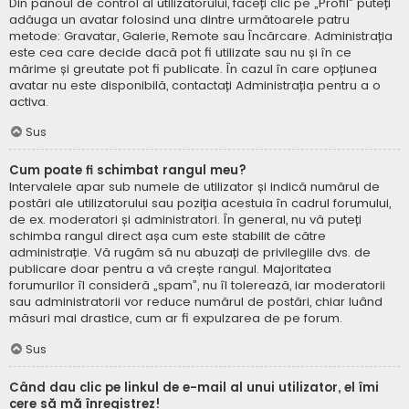
Din panoul de control al utilizatorului, faceți clic pe „Profil” puteți
adăuga un avatar folosind una dintre următoarele patru
metode: Gravatar, Galerie, Remote sau Încărcare. Administrația
este cea care decide dacă pot fi utilizate sau nu și în ce
mărime și greutate pot fi publicate. În cazul în care opțiunea
avatar nu este disponibilă, contactați Administrația pentru a o
activa.
Sus
Cum poate fi schimbat rangul meu?
Intervalele apar sub numele de utilizator și indică numărul de
postări ale utilizatorului sau poziția acestuia în cadrul forumului,
de ex. moderatori și administratori. În general, nu vă puteți
schimba rangul direct așa cum este stabilit de către
administrație. Vă rugăm să nu abuzați de privilegiile dvs. de
publicare doar pentru a vă crește rangul. Majoritatea
forumurilor îl consideră „spam”, nu îl tolerează, iar moderatorii
sau administratorii vor reduce numărul de postări, chiar luând
măsuri mai drastice, cum ar fi expulzarea de pe forum.
Sus
Când dau clic pe linkul de e-mail al unui utilizator, el îmi
cere să mă înregistrez!