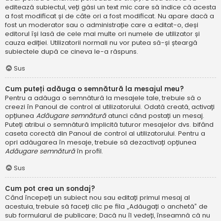
editează subiectul, veți găsi un text mic care să indice că acesta
a fost modificat și de câte ori a fost modificat. Nu apare dacă a
fost un moderator sau o administrație care a editat-o, deși
editorul își lasă de cele mai multe ori numele de utilizator și
cauza ediției. Utilizatorii normali nu vor putea să-și șteargă
subiectele după ce cineva le-a răspuns.
Sus
Cum puteți adăuga o semnătură la mesajul meu?
Pentru a adăuga o semnătură la mesajele tale, trebuie să o
creezi în Panoul de control al utilizatorului. Odată creată, activați
opțiunea
Adăugare semnătură
atunci când postați un mesaj.
Puteți atribui o semnătură implicită tuturor mesajelor dvs. bifând
caseta corectă din Panoul de control al utilizatorului. Pentru a
opri adăugarea în mesaje, trebuie să dezactivați opțiunea
Adăugare semnătură
în profil.
Sus
Cum pot crea un sondaj?
Când începeți un subiect nou sau editați primul mesaj al
acestuia, trebuie să faceți clic pe fila „Adăugați o anchetă” de
sub formularul de publicare; Dacă nu îl vedeți, înseamnă că nu