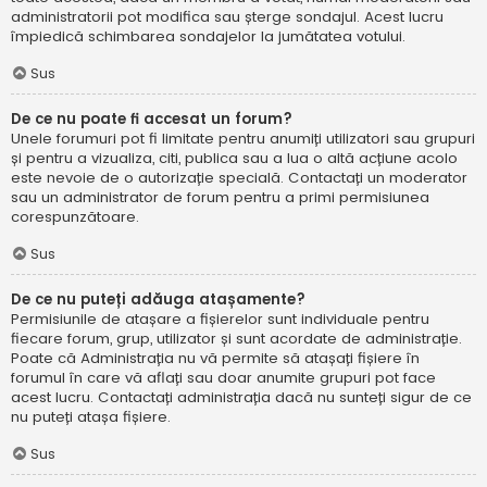
administratorii pot modifica sau șterge sondajul. Acest lucru
împiedică schimbarea sondajelor la jumătatea votului.
Sus
De ce nu poate fi accesat un forum?
Unele forumuri pot fi limitate pentru anumiți utilizatori sau grupuri
și pentru a vizualiza, citi, publica sau a lua o altă acțiune acolo
este nevoie de o autorizație specială. Contactați un moderator
sau un administrator de forum pentru a primi permisiunea
corespunzătoare.
Sus
De ce nu puteți adăuga atașamente?
Permisiunile de atașare a fișierelor sunt individuale pentru
fiecare forum, grup, utilizator și sunt acordate de administrație.
Poate că Administrația nu vă permite să atașați fișiere în
forumul în care vă aflați sau doar anumite grupuri pot face
acest lucru. Contactați administrația dacă nu sunteți sigur de ce
nu puteți atașa fișiere.
Sus