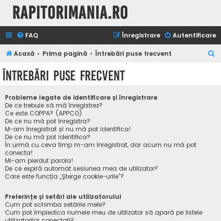
Rapitorimania.ro
FAQ
Înregistrare
Autentificare
C
Acasă
Prima pagină
Întrebări puse frecvent
ă
Întrebări puse frecvent
u
t
Probleme legate de identificare și înregistrare
a
De ce trebuie să mă înregistrez?
Ce este COPPA? (APPCO)
r
De ce nu mă pot înregistra?
M-am înregistrat și nu mă pot identifica!
e
De ce nu mă pot identifica?
În urmă cu ceva timp m-am înregistrat, dar acum nu mă pot
conecta!
Mi-am pierdut parola!
De ce expiră automat sesiunea mea de utilizator?
Care este funcția „Șterge cookie-urile”?
Preferințe și setări ale utilizatorului
Cum pot schimba setările mele?
Cum pot împiedica numele meu de utilizator să apară pe listele
utilizatorilor conectați?