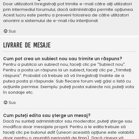
Doar utilizatorii înregistrați pot trimite e-mail către alți utilizatori
prin intermediul forumului, dacă administrația permite opțiunea.
Acest lucru este pentru a preveni folosirea de către utilizatori
anonimi a sistemului de e-mail rău intenționat.
Sus
Livrare de mesaje
Cum pot crea un subiect nou sau trimite un răspuns?
Pentru a publica un subiect nou, faceți clic pe "Subiect nou".
Pentru a posta un răspuns la un subiect, faceți clic pe „Trimiteți
răspuns”. Probabil că trebuie să vă înregistrați înainte de a
putea posta și răspunde. Sub fiecare forum veți găsi o listă cu
acțiunile permise. Exemplu: puteți posta subiecte noi, puteți vota
în sondaje etc.
Sus
Cum puteți edita sau șterge un mesaj?
Dacă nu sunteți administrator sau moderator, puteți șterge sau
modifica doar mesajele proprii. Pentru a le edita trebuie să
faceți clic pe butonul
edit
(uneori această opțiune este valabilă
doar pentru o anumită perioadă de timp). Dacă cineva vă