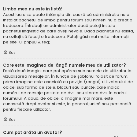
Limba mea nu este în listă!
Acest lucru se poate întâmpla din cauză că administrația nu a
instalat pachetul de limbă pentru forum sau nimeni nu a creat o
traducere. Întrebați un administrator dacă puteți instala
pachetul lingvistic de care aveți nevoie. Dacă pachetul nu există,
nu ezitați să faceți o traducere. Puteți găsi mai multe informații
pe site-ul
phpBB
& reg;
Sus
Care este imaginea de lângă numele meu de utilizator?
Există două imagini care pot apărea sub numele de utilizator la
vizualizarea mesajelor. În funcție de șablonul folosit de forum,
prima imagine este asociată cu poziția (rangul) utilizatorului, de
obicei sub formă de stele, blocuri sau puncte, care indică
numărul de mesaje postate de dvs. sau starea dvs. în cadrul
forumului. A doua, de obicei o imagine mai mare, este
cunoscută drept avatar și este, în general, unică sau personală
pentru fiecare utilizator.
Sus
Cum pot arăta un avatar?