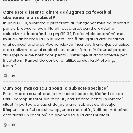
Care este diferența dintre adăugarea ca favorit și
abonarea la un subiect?
În phpBB 3.0, subiectele preferate au funcționat mult ca marcaje
pentru browserul web. Nu ați fost alertat când a existat o
actualizare. Începând cu phpBB 3.1, Preferințele seamănă mai
mult cu abonarea la un subiect. Poți fi anunțat la actualizarea
unui subiect preferat. Abonându-vă însă, veți fi anunțat că există
o actualizare a unui subiect sau a unui forum în forumul propriu-
zis. Opțiunile de notificare pentru Preferințe și abonamente pot
fi setate în Panoul de control al utilizatorului, la „Preferințe
forum”.
Sus
Cum poți marca sau abona la subiecte specifice?
Puteți marca sau abona la un subiect specific, făcând clic pe
linkul corespunzător din meniul „Instrumente pentru subiecte”,
situat în partea de sus și de jos a unui subiect de discuție.
Răspuns la o Subiectul cu opțiunea marcată „Notifica-mă când
este trimis un răspuns” se abonează și la acel subiect.
Sus