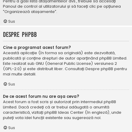
Pentru a găsi lista atașamentelor dvs., trebuie să accesați
Panoul de control al utilizatorului și să faceți clic pe opțiunea
"Organizează atașamente".
Sus
Despre phpBB
Cine a programat acest forum?
Această aplicație (în forma sa originală) este dezvoltată,
publicată și conține drepturi de autor aparținând
phpBB Limited
.
Este realizat sub GNU (General Public License) versiunea 2
(GPL-2.0) și este distribuit liber. Consultați
Despre phpBB
pentru
mai multe detalii.
Sus
De ce acest forum nu are așa ceva?
Acest forum a fost scris și autorizat prin intermediul phpBB
Limited. Dacă credeți că ar trebui adăugată o anumită
caracteristică, vizitați
phpBB Ideas Center
(în engleză), unde
puteți vota idei funcții existente sau sugerează noi.
Sus