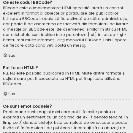
Ce este codul BBCode?
BBcode este o implementare HTML specială, oferă un control
excelent în format al obiectelor particulare ale publicațiilor.
Utilizarea BBCode trebuie să fie activată de către administrație,
dar poate fi de asemenea dezactivată din formularul de livrare
a mesajelor. BBCode este, de asemenea, similar în stil cu HTML,
dar etichetele sunt închise între paranteze [ și ] în loc de < şi >.
Pentru mai multe informații, citiți manualul BBCode. Linkul apare
de fiecare dată când veți posta un mesaj.
Sus
Pot folosi HTML?
Nu. Nu este posibilă publicarea în HTML. Multe dintre formate și
acțiuni care pot fi executate cu HTML pot fi aplicate utilizând
BBCodes.
Sus
Ce sunt emoticoanele?
Emoticoane sunt imagini mici care pot fi folosite pentru a
exprima un sentiment cu un cod mic, de ex. :) denotă fericire, în
timp ce :( denotă tristețe. Lista completă de emoticoane poate
fi văzută în formularul de publicare. Încercați să nu abuzați de