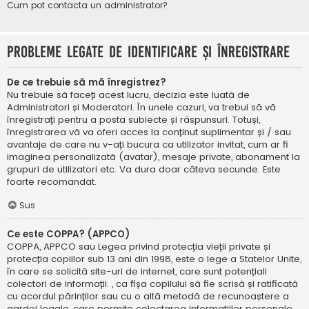
Cum pot contacta un administrator?
Probleme legate de identificare și înregistrare
De ce trebuie să mă înregistrez?
Nu trebuie să faceți acest lucru, decizia este luată de
Administratori și Moderatori. În unele cazuri, va trebui să vă
înregistrați pentru a posta subiecte și răspunsuri. Totuși,
înregistrarea vă va oferi acces la conținut suplimentar și / sau
avantaje de care nu v-ați bucura ca utilizator invitat, cum ar fi
imaginea personalizată (avatar), mesaje private, abonament la
grupuri de utilizatori etc. Va dura doar câteva secunde. Este
foarte recomandat.
Sus
Ce este COPPA? (APPCO)
COPPA, APPCO sau Legea privind protecția vieții private și
protecția copiilor sub 13 ani din 1998, este o lege a Statelor Unite,
în care se solicită site-uri de internet, care sunt potențiali
colectori de informații. , ca fișa copilului să fie scrisă și ratificată
cu acordul părinților sau cu o altă metodă de recunoaștere a
gardei legale, care permite colectarea informațiilor personale