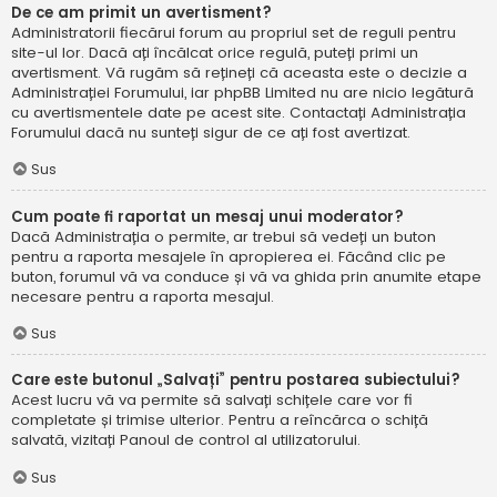
De ce am primit un avertisment?
Administratorii fiecărui forum au propriul set de reguli pentru
site-ul lor. Dacă ați încălcat orice regulă, puteți primi un
avertisment. Vă rugăm să rețineți că aceasta este o decizie a
Administrației Forumului, iar phpBB Limited nu are nicio legătură
cu avertismentele date pe acest site. Contactați Administrația
Forumului dacă nu sunteți sigur de ce ați fost avertizat.
Sus
Cum poate fi raportat un mesaj unui moderator?
Dacă Administrația o permite, ar trebui să vedeți un buton
pentru a raporta mesajele în apropierea ei. Făcând clic pe
buton, forumul vă va conduce și vă va ghida prin anumite etape
necesare pentru a raporta mesajul.
Sus
Care este butonul „Salvați” pentru postarea subiectului?
Acest lucru vă va permite să salvați schițele care vor fi
completate și trimise ulterior. Pentru a reîncărca o schiță
salvată, vizitați Panoul de control al utilizatorului.
Sus