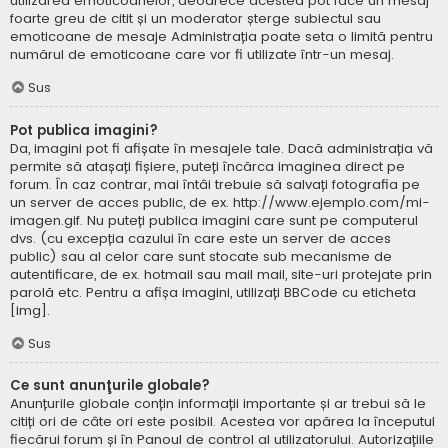
utilizarea emoticoanelor, deoarece acestea pot face un mesaj
foarte greu de citit și un moderator șterge subiectul sau
emoticoane de mesaje Administrația poate seta o limită pentru
numărul de emoticoane care vor fi utilizate într-un mesaj.
Sus
Pot publica imagini?
Da, imagini pot fi afișate în mesajele tale. Dacă administrația vă
permite să atașați fișiere, puteți încărca imaginea direct pe
forum. În caz contrar, mai întâi trebuie să salvați fotografia pe
un server de acces public, de ex. http://www.ejemplo.com/mi-
imagen.gif. Nu puteți publica imagini care sunt pe computerul
dvs. (cu excepția cazului în care este un server de acces
public) sau al celor care sunt stocate sub mecanisme de
autentificare, de ex. hotmail sau mail mail, site-uri protejate prin
parolă etc. Pentru a afișa imagini, utilizați BBCode cu eticheta
[img].
Sus
Ce sunt anunţurile globale?
Anunțurile globale conțin informații importante și ar trebui să le
citiți ori de câte ori este posibil. Acestea vor apărea la începutul
fiecărui forum și în Panoul de control al utilizatorului. Autorizațiile