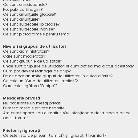
Ce sunt emoticoanele?
Pot publica imagini?
Ce sunt anunţurile globale?
Ce sunt anunţurile?
Ce sunt subiectele lipicioase?
Ce sunt subiectele închise?
Ce sunt pictogramele pentru temă?
Niveluri și grupuri de utilizatori
Ce sunt administratorii?
Care sunt moderatorii?
Ce sunt grupurile de utilizatori?
Unde sunt grupurile de utilizatori și cum pot să mă alătur acestora?
Cum pot deveni Manager de grup?
De ce apar anumite grupuri de utilizatori în culori diferite?
Ce este un "Grup de utilizatori implicit"?
Care este legătura "Echipa"?
Mesagerie privată
Nu pot trimite un mesaj privat!
Primesc mesaje private nedorite!
Am primit spam sau e-mailuri rău intenționate de la cineva de pe
acest forum!
Prieteni și ignorați
Ce este lista de prieteni (amici) și ignorați (inamici)?