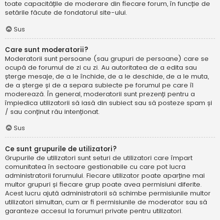
toate capacitățile de moderare din fiecare forum, în funcție de
setările făcute de fondatorul site-ului.
Sus
Care sunt moderatorii?
Moderatorii sunt persoane (sau grupuri de persoane) care se
ocupă de forumul de zi cu zi. Au autoritatea de a edita sau
șterge mesaje, de a le închide, de a le deschide, de a le muta,
de a șterge și de a separa subiecte pe forumul pe care îl
moderează. În general, moderatorii sunt prezenți pentru a
împiedica utilizatorii să iasă din subiect sau să posteze spam și
/ sau conținut rău intenționat.
Sus
Ce sunt grupurile de utilizatori?
Grupurile de utilizatori sunt seturi de utilizatori care împart
comunitatea în sectoare gestionabile cu care pot lucra
administratorii forumului. Fiecare utilizator poate aparține mai
multor grupuri și fiecare grup poate avea permisiuni diferite.
Acest lucru ajută administratorii să schimbe permisiunile multor
utilizatori simultan, cum ar fi permisiunile de moderator sau să
garanteze accesul la forumuri private pentru utilizatori.