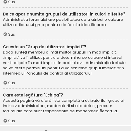
Sus
De ce apar anumite grupuri de utilizatori în culori diferite?
Administrația forumului are posibilitatea de a atribui o culoare
utilizatorilor unui grup pentru a le facilita identificarea.
Sus
Ce este un "Grup de utilizatori implicit"?
Dacă sunteți membru al mai multor grupuri în mod implicit,
„implicit” va fi utilizat pentru a determina ce culoare și interval
vor fi afișate în mod implicit în profilul dvs. Administrația trebuie
să vă ofere permisiuni pentru a vă schimba grupul implicit prin
intermediul Panoului de control al utilizatorului.
Sus
Care este legătura "Echipa"?
Această pagină vă oferă lista completă a utilizatorilor grupului,
inclusiv administratorii, moderatorii și alte detalii, precum
forumurile care sunt responsabile de moderarea fiecăruia.
Sus