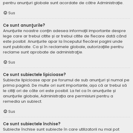
pentru anunțuri globale sunt acordate de către Administrație.
Sus
Ce sunt anunţurile?
Anunțurile noastre conțin adesea informații importante despre
lege care ar trebui citite și ar trebui citite de fiecare dată când
este posibil. Anunțurile apar la începutul fiecărei pagini unde
sunt publicate. Ca și în reclamele globale, autorizațiile pentru
reclame sunt aprobate de administraţie.
Sus
Ce sunt subiectele lipicioase?
Subiecte lipicioase apar pe forumul de sub anunţuri și numai pe
prima pagină. De multe ori sunt importante, așa că ar trebui să
le citiți ori de câte ori este posibil. La fel ca în anunțurile și
anunțurile globale, Administrația are permisiuni pentru a
remedia un subiect.
Sus
Ce sunt subiectele închise?
Subiecte închise sunt subiecte în care utilizatorii nu mai pot