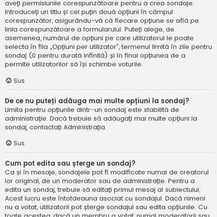
aveți permisiunile corespunzătoare pentru a crea sondaje.
Introduceți un titlu și cel puțin două opțiuni în câmpul
corespunzător, asigurându-vă că fiecare opțiune se află pe
linia corespunzătoare a formularului. Puteți alege, de
asemenea, numărul de opțiuni pe care utilizatorul le poate
selecta în fila „Opțiuni per utilizator”, termenul limită în zile pentru
sondaj (0 pentru durată infinită) și în final opțiunea de a
permite utilizatorilor să își schimbe voturile.
Sus
De ce nu puteți adăuga mai multe opțiuni la sondaj?
Limita pentru opțiunile dintr-un sondaj este stabilită de
administrație. Dacă trebuie să adăugați mai multe opțiuni la
sondaj, contactați Administrația.
Sus
Cum pot edita sau șterge un sondaj?
Ca și în mesaje, sondajele pot fi modificate numai de creatorul
lor original, de un moderator sau de administrație. Pentru a
edita un sondaj, trebuie să editați primul mesaj al subiectului;
Acest lucru este întotdeauna asociat cu sondajul. Dacă nimeni
nu a votat, utilizatorii pot șterge sondajul sau edita opțiunile. Cu
toate acestea, dacă un membru a votat, numai moderatorii sau