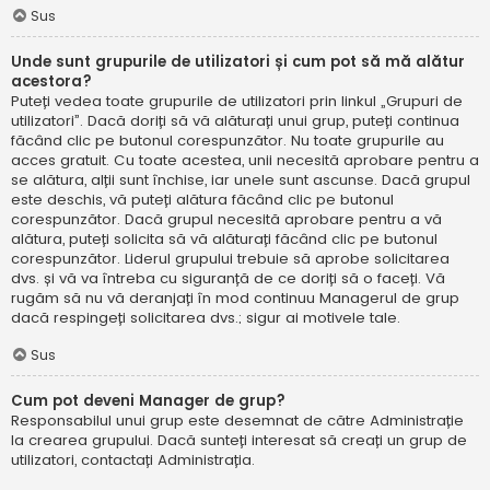
Sus
Unde sunt grupurile de utilizatori și cum pot să mă alătur
acestora?
Puteți vedea toate grupurile de utilizatori prin linkul „Grupuri de
utilizatori”. Dacă doriți să vă alăturați unui grup, puteți continua
făcând clic pe butonul corespunzător. Nu toate grupurile au
acces gratuit. Cu toate acestea, unii necesită aprobare pentru a
se alătura, alții sunt închise, iar unele sunt ascunse. Dacă grupul
este deschis, vă puteți alătura făcând clic pe butonul
corespunzător. Dacă grupul necesită aprobare pentru a vă
alătura, puteți solicita să vă alăturați făcând clic pe butonul
corespunzător. Liderul grupului trebuie să aprobe solicitarea
dvs. și vă va întreba cu siguranță de ce doriți să o faceți. Vă
rugăm să nu vă deranjați în mod continuu Managerul de grup
dacă respingeți solicitarea dvs.; sigur ai motivele tale.
Sus
Cum pot deveni Manager de grup?
Responsabilul unui grup este desemnat de către Administrație
la crearea grupului. Dacă sunteți interesat să creați un grup de
utilizatori, contactați Administrația.