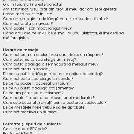
Ora în forumuri nu este corectă!
Am schimbat fusul orar din profilul meu, dar ora este greșită!
Limba mea nu este în listă!
Care este imaginea de lângă numele meu de utilizator?
Cum pot arăta un avatar?
Cum poate fi schimbat rangul meu?
Când dau clic pe linkul de e-mail al unui utilizator, el îmi cere să
mă înregistrez!
Livrare de mesaje
Cum pot crea un subiect nou sau trimite un răspuns?
Cum puteți edita sau șterge un mesaj?
Cum puteți adăuga o semnătură la mesajul meu?
Cum pot crea un sondaj?
De ce nu puteți adăuga mai multe opțiuni la sondaj?
Cum pot edita sau șterge un sondaj?
De ce nu poate fi accesat un forum?
De ce nu puteți adăuga atașamente?
De ce am primit un avertisment?
Cum poate fi raportat un mesaj unui moderator?
Care este butonul „Salvați” pentru postarea subiectului?
De ce mesajele mele trebuie să fie aprobate?
Cum pot reactiva un subiect?
Formate și tipuri de subiecte
Ce este codul BBCode?
Pot folosi HTML?