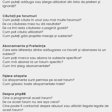
Cum puteți adăuga sau șterge utilizatori din lista de prieteni și
ignorați?
Căutați pe forumuri
Cum puteți căuta în unul sau mai multe forumuri?
De ce căutarea mea nu dă rezultate?
De ce îmi reda căutarea o pagină goală?
Cum pot căuta utilizatori?
Cum puteți găsi propriile mesaje și subiecte?
Abonamente și Preferințe
Care este diferența dintre adăugarea ca favorit și abonarea la un
subiect?
Cum poți marca sau abona la subiecte specifice?
Cum mă abonez la un forum specific?
Cum îmi șterg abonamentele?
Fișiere atașate
Ce atașamente sunt permise pe acest forum?
Cum găsesc toate atașamentele mele?
Despre phpBB
Cine a programat acest forum?
De ce acest forum nu are așa ceva?
Cine poate fi contactat despre abuzuri sau utilizări ilegale legate de
acest forum?