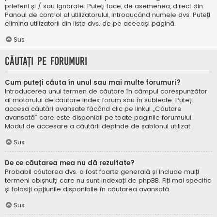
prieteni și / sau ignorate. Puteți face, de asemenea, direct din
Panoul de control al utilizatorului, introducând numele dvs. Puteți
elimina utilizatorii din lista dvs. de pe aceeași pagină.
Sus
Căutați pe forumuri
Cum puteți căuta în unul sau mai multe forumuri?
Introducerea unui termen de căutare în câmpul corespunzător
al motorului de căutare index, forum sau în subiecte. Puteți
accesa căutări avansate făcând clic pe linkul „Căutare
avansată” care este disponibil pe toate paginile forumului.
Modul de accesare a căutării depinde de șablonul utilizat.
Sus
De ce căutarea mea nu dă rezultate?
Probabil căutarea dvs. a fost foarte generală și include mulți
termeni obișnuiți care nu sunt indexați de phpBB. Fiți mai specific
și folosiți opțiunile disponibile în căutarea avansată.
Sus