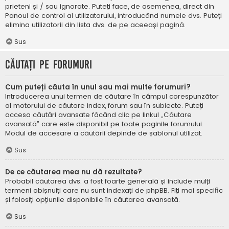
prieteni și / sau ignorate. Puteți face, de asemenea, direct din
Panoul de control al utilizatorului, introducând numele dvs. Puteți
elimina utilizatorii din lista dvs. de pe aceeași pagină.
Sus
Căutați pe forumuri
Cum puteți căuta în unul sau mai multe forumuri?
Introducerea unui termen de căutare în câmpul corespunzător
al motorului de căutare index, forum sau în subiecte. Puteți
accesa căutări avansate făcând clic pe linkul „Căutare
avansată” care este disponibil pe toate paginile forumului.
Modul de accesare a căutării depinde de șablonul utilizat.
Sus
De ce căutarea mea nu dă rezultate?
Probabil căutarea dvs. a fost foarte generală și include mulți
termeni obișnuiți care nu sunt indexați de phpBB. Fiți mai specific
și folosiți opțiunile disponibile în căutarea avansată.
Sus