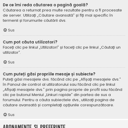
De ce îmi reda căutarea o pagină goală?
Căutarea a returnat prea multe rezultate pentru a fi procesate
de server. Utilizați „Căutare avansată” și fiți mai specific în
termenii și forumurile căutării dvs.
Sus
Cum pot căuta utilizatori?
Faceți clic pe linkul „Utilizatori” și faceți clic pe linkul „Căutați un
utilizator”.
Sus
Cum puteți găsi propriile mesaje și subiecte?
Puteți găsi mesajele dvs. făcând clic pe „Afișați mesajele dvs.”
în Panoul de control al utilizatorului sau făcând clic pe linkul
„Afișați mesajele dvs.” prin pagina proprie de profil sau făcând
clic pe butonul Meniul „Linkuri rapide” din partea de sus a
forumului. Pentru a căuta subiectele dvs., utilizați pagina de
căutare avansată și completați opțiunile corespunzătoare.
Sus
Abonamente și Preferințe