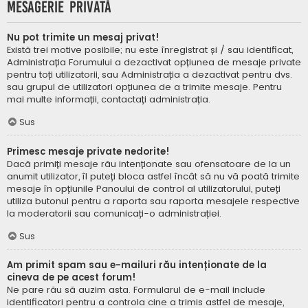
Mesagerie privată
Nu pot trimite un mesaj privat!
Există trei motive posibile; nu este înregistrat și / sau identificat,
Administrația Forumului a dezactivat opțiunea de mesaje private
pentru toți utilizatorii, sau Administrația a dezactivat pentru dvs.
sau grupul de utilizatori opțiunea de a trimite mesaje. Pentru
mai multe informații, contactați administrația.
Sus
Primesc mesaje private nedorite!
Dacă primiți mesaje rău intenționate sau ofensatoare de la un
anumit utilizator, îl puteți bloca astfel încât să nu vă poată trimite
mesaje în opțiunile Panoului de control al utilizatorului, puteți
utiliza butonul pentru a raporta sau raporta mesajele respective
la moderatorii sau comunicați-o administrației.
Sus
Am primit spam sau e-mailuri rău intenționate de la
cineva de pe acest forum!
Ne pare rău să auzim asta. Formularul de e-mail include
identificatori pentru a controla cine a trimis astfel de mesaje,