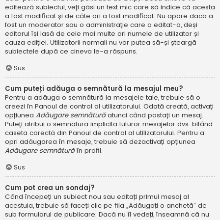
editează subiectul, veți găsi un text mic care să indice că acesta
a fost modificat și de câte ori a fost modificat. Nu apare dacă a
fost un moderator sau o administrație care a editat-o, deși
editorul își lasă de cele mai multe ori numele de utilizator și
cauza ediției. Utilizatorii normali nu vor putea să-și șteargă
subiectele după ce cineva le-a răspuns.
Sus
Cum puteți adăuga o semnătură la mesajul meu?
Pentru a adăuga o semnătură la mesajele tale, trebuie să o
creezi în Panoul de control al utilizatorului. Odată creată, activați
opțiunea
Adăugare semnătură
atunci când postați un mesaj.
Puteți atribui o semnătură implicită tuturor mesajelor dvs. bifând
caseta corectă din Panoul de control al utilizatorului. Pentru a
opri adăugarea în mesaje, trebuie să dezactivați opțiunea
Adăugare semnătură
în profil.
Sus
Cum pot crea un sondaj?
Când începeți un subiect nou sau editați primul mesaj al
acestuia, trebuie să faceți clic pe fila „Adăugați o anchetă” de
sub formularul de publicare; Dacă nu îl vedeți, înseamnă că nu