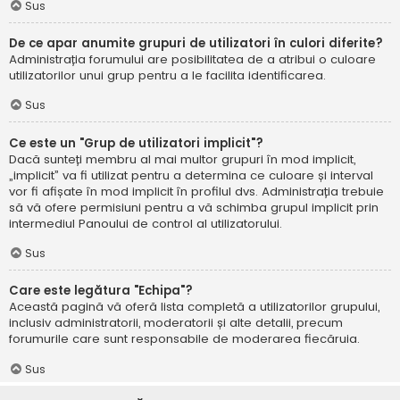
Sus
De ce apar anumite grupuri de utilizatori în culori diferite?
Administrația forumului are posibilitatea de a atribui o culoare
utilizatorilor unui grup pentru a le facilita identificarea.
Sus
Ce este un "Grup de utilizatori implicit"?
Dacă sunteți membru al mai multor grupuri în mod implicit,
„implicit” va fi utilizat pentru a determina ce culoare și interval
vor fi afișate în mod implicit în profilul dvs. Administrația trebuie
să vă ofere permisiuni pentru a vă schimba grupul implicit prin
intermediul Panoului de control al utilizatorului.
Sus
Care este legătura "Echipa"?
Această pagină vă oferă lista completă a utilizatorilor grupului,
inclusiv administratorii, moderatorii și alte detalii, precum
forumurile care sunt responsabile de moderarea fiecăruia.
Sus