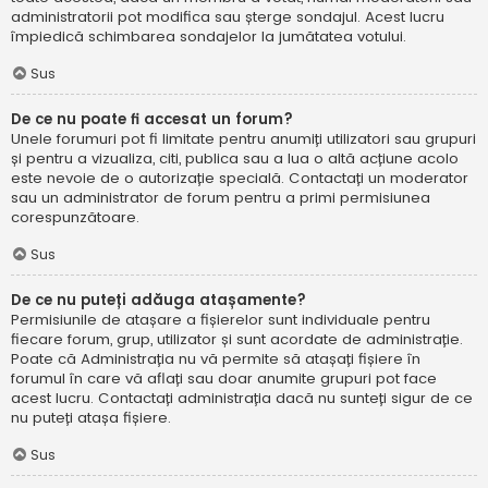
administratorii pot modifica sau șterge sondajul. Acest lucru
împiedică schimbarea sondajelor la jumătatea votului.
Sus
De ce nu poate fi accesat un forum?
Unele forumuri pot fi limitate pentru anumiți utilizatori sau grupuri
și pentru a vizualiza, citi, publica sau a lua o altă acțiune acolo
este nevoie de o autorizație specială. Contactați un moderator
sau un administrator de forum pentru a primi permisiunea
corespunzătoare.
Sus
De ce nu puteți adăuga atașamente?
Permisiunile de atașare a fișierelor sunt individuale pentru
fiecare forum, grup, utilizator și sunt acordate de administrație.
Poate că Administrația nu vă permite să atașați fișiere în
forumul în care vă aflați sau doar anumite grupuri pot face
acest lucru. Contactați administrația dacă nu sunteți sigur de ce
nu puteți atașa fișiere.
Sus