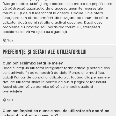
"Șterge cookie-urile" șterge cookie-urile create de phpBB, care
vă păstrează autorizația de a accesa anumite resurse ale
forumului și de a fi identificat la acesta. Cookie-urile oferă
funcții precum citirea urmăririi de navigare pe forum de către
utilizator dacă administrația a activat opțiunea. Dacă aveți
probleme cu intrarea sau părăsirea forumului, ștergerea
cookie-urilor vă va ajuta cu siguranță.
Sus
Preferințe și setări ale utilizatorului
Cum pot schimba setările mele?
Dacă sunteți un utilizator înregistrat, toate datele și setările dvs.
sunt arhivate în baza noastră de date. Pentru a le modifica,
vizitați Panoul de control al utilizatorului; făcând clic pe numele
dvs. de utilizator situat în partea de sus a paginilor forumului.
Acest sistem vă va permite să vă schimbați datele și
preferințele.
Sus
Cum pot împiedica numele meu de utilizator să apară pe
listele utilizatorilor conectați?