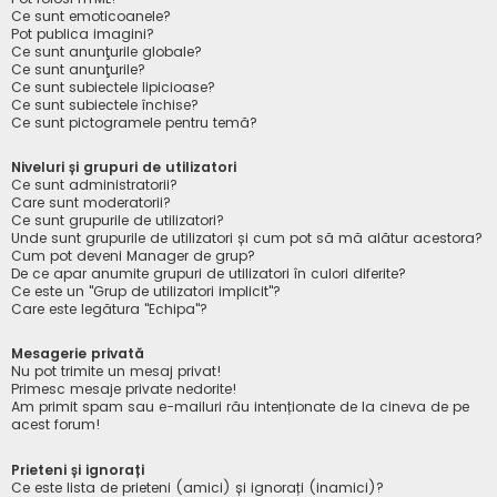
Ce sunt emoticoanele?
Pot publica imagini?
Ce sunt anunţurile globale?
Ce sunt anunţurile?
Ce sunt subiectele lipicioase?
Ce sunt subiectele închise?
Ce sunt pictogramele pentru temă?
Niveluri și grupuri de utilizatori
Ce sunt administratorii?
Care sunt moderatorii?
Ce sunt grupurile de utilizatori?
Unde sunt grupurile de utilizatori și cum pot să mă alătur acestora?
Cum pot deveni Manager de grup?
De ce apar anumite grupuri de utilizatori în culori diferite?
Ce este un "Grup de utilizatori implicit"?
Care este legătura "Echipa"?
Mesagerie privată
Nu pot trimite un mesaj privat!
Primesc mesaje private nedorite!
Am primit spam sau e-mailuri rău intenționate de la cineva de pe
acest forum!
Prieteni și ignorați
Ce este lista de prieteni (amici) și ignorați (inamici)?