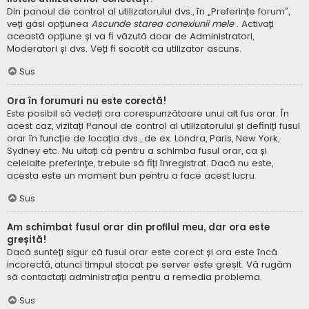
Din panoul de control al utilizatorului dvs., în „Preferințe forum”,
veți găsi opțiunea
Ascunde starea conexiunii mele
. Activați
această opțiune și va fi văzută doar de Administratori,
Moderatori și dvs. Veți fi socotit ca utilizator ascuns.
Sus
Ora în forumuri nu este corectă!
Este posibil să vedeți ora corespunzătoare unui alt fus orar. În
acest caz, vizitați Panoul de control al utilizatorului și definiți fusul
orar în funcție de locația dvs., de ex. Londra, Paris, New York,
Sydney etc. Nu uitați că pentru a schimba fusul orar, ca și
celelalte preferințe, trebuie să fiți înregistrat. Dacă nu este,
acesta este un moment bun pentru a face acest lucru.
Sus
Am schimbat fusul orar din profilul meu, dar ora este
greșită!
Dacă sunteți sigur că fusul orar este corect și ora este încă
incorectă, atunci timpul stocat pe server este greșit. Vă rugăm
să contactați administrația pentru a remedia problema.
Sus