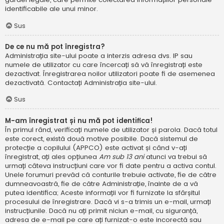
identificabile ale unui minor.
Sus
De ce nu mă pot înregistra?
Administrația site-ului poate a interzis adresa dvs. IP sau
numele de utilizator cu care încercați să vă înregistrați este
dezactivat. Înregistrarea noilor utilizatori poate fi de asemenea
dezactivată. Contactați Administrația site-ului.
Sus
M-am înregistrat și nu mă pot identifica!
În primul rând, verificați numele de utilizator și parola. Dacă totul
este corect, există două motive posibile. Dacă sistemul de
protecție a copilului (APPCO) este activat și când v-ați
înregistrat, ați ales opțiunea
Am sub 13 ani
atunci va trebui să
urmați câteva instrucțiuni care vor fi date pentru a activa contul.
Unele forumuri prevăd că conturile trebuie activate, fie de către
dumneavoastră, fie de către Administrație, înainte de a vă
putea identifica; Aceste informații vor fi furnizate la sfârșitul
procesului de înregistrare. Dacă vi s-a trimis un e-mail, urmați
instrucțiunile. Dacă nu ați primit niciun e-mail, cu siguranță,
adresa de e-mail pe care ați furnizat-o este incorectă sau