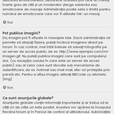
utilizarea emoticoanelor, deoarece acestea pot face un mesaj
foarte greu de citit și un moderator șterge subiectul sau
emoticoane de mesaje Administrația poate seta o limită pentru
numărul de emoticoane care vor fi utilizate într-un mesaj.
Sus
Pot publica imagini?
Da, imagini pot fi afișate în mesajele tale. Dacă administrația vă
permite să atașați fișiere, puteți încărca imaginea direct pe
forum. În caz contrar, mai întâi trebuie să salvați fotografia pe
un server de acces public, de ex. http://www.ejemplo.com/mi-
imagen.gif. Nu puteți publica imagini care sunt pe computerul
dvs. (cu excepția cazului în care este un server de acces
public) sau al celor care sunt stocate sub mecanisme de
autentificare, de ex. hotmail sau mail mail, site-uri protejate prin
parolă etc. Pentru a afișa imagini, utilizați BBCode cu eticheta
[img].
Sus
Ce sunt anunţurile globale?
Anunțurile globale conțin informații importante și ar trebui să le
citiți ori de câte ori este posibil. Acestea vor apărea la începutul
fiecărui forum și în Panoul de control al utilizatorului. Autorizațiile