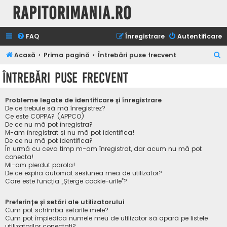
Rapitorimania.ro
FAQ
Înregistrare
Autentificare
C
Acasă
Prima pagină
Întrebări puse frecvent
ă
Întrebări puse frecvent
u
t
Probleme legate de identificare și înregistrare
a
De ce trebuie să mă înregistrez?
Ce este COPPA? (APPCO)
r
De ce nu mă pot înregistra?
M-am înregistrat și nu mă pot identifica!
e
De ce nu mă pot identifica?
În urmă cu ceva timp m-am înregistrat, dar acum nu mă pot
conecta!
Mi-am pierdut parola!
De ce expiră automat sesiunea mea de utilizator?
Care este funcția „Șterge cookie-urile”?
Preferințe și setări ale utilizatorului
Cum pot schimba setările mele?
Cum pot împiedica numele meu de utilizator să apară pe listele
utilizatorilor conectați?