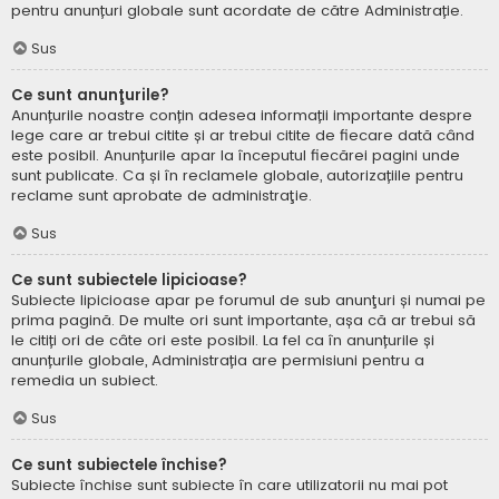
pentru anunțuri globale sunt acordate de către Administrație.
Sus
Ce sunt anunţurile?
Anunțurile noastre conțin adesea informații importante despre
lege care ar trebui citite și ar trebui citite de fiecare dată când
este posibil. Anunțurile apar la începutul fiecărei pagini unde
sunt publicate. Ca și în reclamele globale, autorizațiile pentru
reclame sunt aprobate de administraţie.
Sus
Ce sunt subiectele lipicioase?
Subiecte lipicioase apar pe forumul de sub anunţuri și numai pe
prima pagină. De multe ori sunt importante, așa că ar trebui să
le citiți ori de câte ori este posibil. La fel ca în anunțurile și
anunțurile globale, Administrația are permisiuni pentru a
remedia un subiect.
Sus
Ce sunt subiectele închise?
Subiecte închise sunt subiecte în care utilizatorii nu mai pot