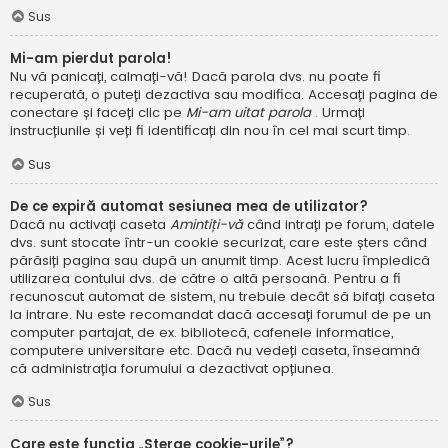
Sus
Mi-am pierdut parola!
Nu vă panicați, calmați-vă! Dacă parola dvs. nu poate fi
recuperată, o puteți dezactiva sau modifica. Accesați pagina de
conectare și faceți clic pe
Mi-am uitat parola
. Urmați
instrucțiunile și veți fi identificați din nou în cel mai scurt timp.
Sus
De ce expiră automat sesiunea mea de utilizator?
Dacă nu activați caseta
Amintiți-vă
când intrați pe forum, datele
dvs. sunt stocate într-un cookie securizat, care este șters când
părăsiți pagina sau după un anumit timp. Acest lucru împiedică
utilizarea contului dvs. de către o altă persoană. Pentru a fi
recunoscut automat de sistem, nu trebuie decât să bifați caseta
la intrare. Nu este recomandat dacă accesați forumul de pe un
computer partajat, de ex. bibliotecă, cafenele informatice,
computere universitare etc. Dacă nu vedeți caseta, înseamnă
că administrația forumului a dezactivat opțiunea.
Sus
Care este funcția „Șterge cookie-urile”?