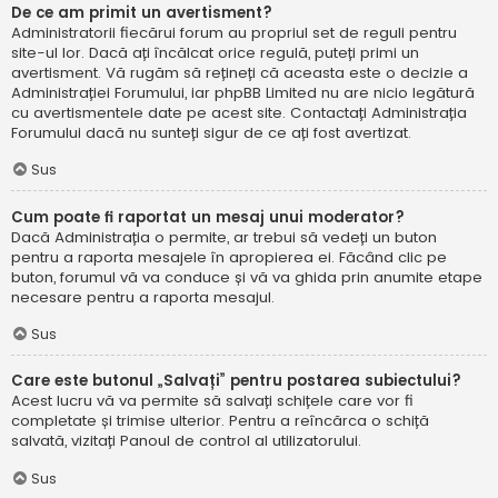
De ce am primit un avertisment?
Administratorii fiecărui forum au propriul set de reguli pentru
site-ul lor. Dacă ați încălcat orice regulă, puteți primi un
avertisment. Vă rugăm să rețineți că aceasta este o decizie a
Administrației Forumului, iar phpBB Limited nu are nicio legătură
cu avertismentele date pe acest site. Contactați Administrația
Forumului dacă nu sunteți sigur de ce ați fost avertizat.
Sus
Cum poate fi raportat un mesaj unui moderator?
Dacă Administrația o permite, ar trebui să vedeți un buton
pentru a raporta mesajele în apropierea ei. Făcând clic pe
buton, forumul vă va conduce și vă va ghida prin anumite etape
necesare pentru a raporta mesajul.
Sus
Care este butonul „Salvați” pentru postarea subiectului?
Acest lucru vă va permite să salvați schițele care vor fi
completate și trimise ulterior. Pentru a reîncărca o schiță
salvată, vizitați Panoul de control al utilizatorului.
Sus