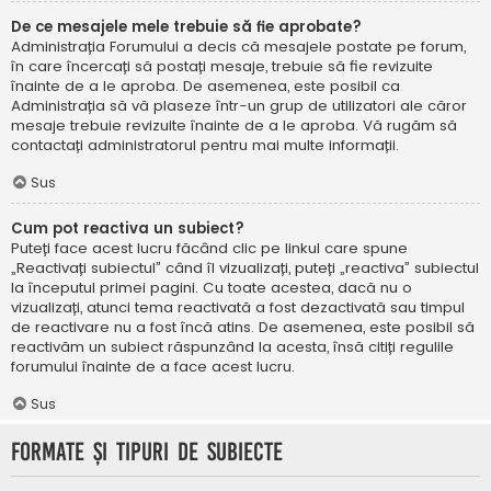
De ce mesajele mele trebuie să fie aprobate?
Administrația Forumului a decis că mesajele postate pe forum,
în care încercați să postați mesaje, trebuie să fie revizuite
înainte de a le aproba. De asemenea, este posibil ca
Administrația să vă plaseze într-un grup de utilizatori ale căror
mesaje trebuie revizuite înainte de a le aproba. Vă rugăm să
contactați administratorul pentru mai multe informații.
Sus
Cum pot reactiva un subiect?
Puteți face acest lucru făcând clic pe linkul care spune
„Reactivați subiectul” când îl vizualizați, puteți „reactiva” subiectul
la începutul primei pagini. Cu toate acestea, dacă nu o
vizualizați, atunci tema reactivată a fost dezactivată sau timpul
de reactivare nu a fost încă atins. De asemenea, este posibil să
reactivăm un subiect răspunzând la acesta, însă citiți regulile
forumului înainte de a face acest lucru.
Sus
Formate și tipuri de subiecte