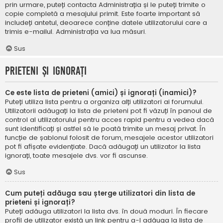
prin urmare, puteți contacta Administrația și le puteți trimite o
copie completă a mesajului primit. Este foarte important să
includeți antetul, deoarece conține datele utilizatorului care a
trimis e-mailul. Administrația va lua măsuri.
Sus
Prieteni și ignorați
Ce este lista de prieteni (amici) și ignorați (inamici)?
Puteți utiliza lista pentru a organiza alți utilizatori ai forumului.
Utilizatorii adăugați la lista de prieteni pot fi văzuți în panoul de
control al utilizatorului pentru acces rapid pentru a vedea dacă
sunt identificați și astfel să le poată trimite un mesaj privat. În
funcție de șablonul folosit de forum, mesajele acestor utilizatori
pot fi afișate evidențiate. Dacă adăugați un utilizator la lista
ignorați, toate mesajele dvs. vor fi ascunse.
Sus
Cum puteți adăuga sau șterge utilizatori din lista de
prieteni și ignorați?
Puteți adăuga utilizatori la lista dvs. în două moduri. În fiecare
profil de utilizator există un link pentru a-l adăuga la lista de