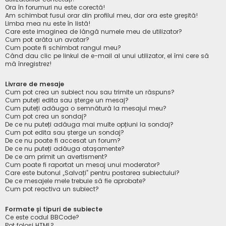
Ora în forumuri nu este corectă!
Am schimbat fusul orar din profilul meu, dar ora este greșită!
Limba mea nu este în listă!
Care este imaginea de lângă numele meu de utilizator?
Cum pot arăta un avatar?
Cum poate fi schimbat rangul meu?
Când dau clic pe linkul de e-mail al unui utilizator, el îmi cere să
mă înregistrez!
Livrare de mesaje
Cum pot crea un subiect nou sau trimite un răspuns?
Cum puteți edita sau șterge un mesaj?
Cum puteți adăuga o semnătură la mesajul meu?
Cum pot crea un sondaj?
De ce nu puteți adăuga mai multe opțiuni la sondaj?
Cum pot edita sau șterge un sondaj?
De ce nu poate fi accesat un forum?
De ce nu puteți adăuga atașamente?
De ce am primit un avertisment?
Cum poate fi raportat un mesaj unui moderator?
Care este butonul „Salvați” pentru postarea subiectului?
De ce mesajele mele trebuie să fie aprobate?
Cum pot reactiva un subiect?
Formate și tipuri de subiecte
Ce este codul BBCode?
Pot folosi HTML?