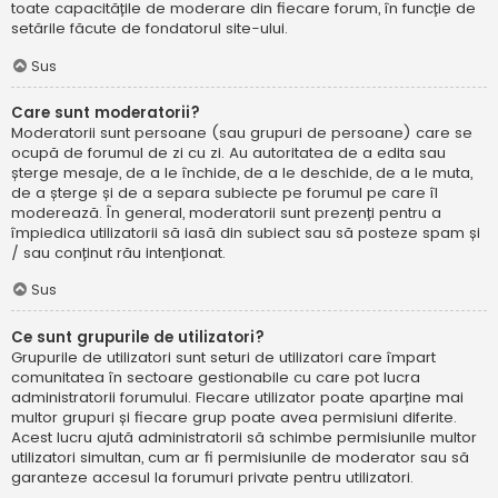
toate capacitățile de moderare din fiecare forum, în funcție de
setările făcute de fondatorul site-ului.
Sus
Care sunt moderatorii?
Moderatorii sunt persoane (sau grupuri de persoane) care se
ocupă de forumul de zi cu zi. Au autoritatea de a edita sau
șterge mesaje, de a le închide, de a le deschide, de a le muta,
de a șterge și de a separa subiecte pe forumul pe care îl
moderează. În general, moderatorii sunt prezenți pentru a
împiedica utilizatorii să iasă din subiect sau să posteze spam și
/ sau conținut rău intenționat.
Sus
Ce sunt grupurile de utilizatori?
Grupurile de utilizatori sunt seturi de utilizatori care împart
comunitatea în sectoare gestionabile cu care pot lucra
administratorii forumului. Fiecare utilizator poate aparține mai
multor grupuri și fiecare grup poate avea permisiuni diferite.
Acest lucru ajută administratorii să schimbe permisiunile multor
utilizatori simultan, cum ar fi permisiunile de moderator sau să
garanteze accesul la forumuri private pentru utilizatori.