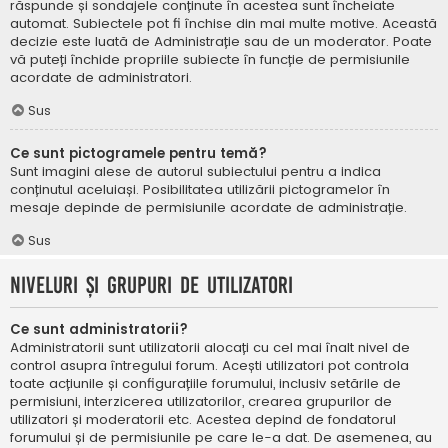
răspunde și sondajele conținute în acestea sunt încheiate
automat. Subiectele pot fi închise din mai multe motive. Această
decizie este luată de Administrație sau de un moderator. Poate
vă puteți închide propriile subiecte în funcție de permisiunile
acordate de administratori.
Sus
Ce sunt pictogramele pentru temă?
Sunt imagini alese de autorul subiectului pentru a indica
conținutul aceluiași. Posibilitatea utilizării pictogramelor în
mesaje depinde de permisiunile acordate de administrație.
Sus
Niveluri și grupuri de utilizatori
Ce sunt administratorii?
Administratorii sunt utilizatorii alocați cu cel mai înalt nivel de
control asupra întregului forum. Acești utilizatori pot controla
toate acțiunile și configurațiile forumului, inclusiv setările de
permisiuni, interzicerea utilizatorilor, crearea grupurilor de
utilizatori și moderatorii etc. Acestea depind de fondatorul
forumului și de permisiunile pe care le-a dat. De asemenea, au