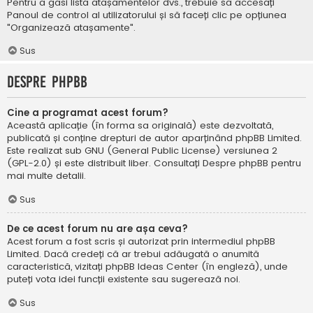
Pentru a găsi lista atașamentelor dvs., trebuie să accesați
Panoul de control al utilizatorului și să faceți clic pe opțiunea
"Organizează atașamente".
Sus
Despre phpBB
Cine a programat acest forum?
Această aplicație (în forma sa originală) este dezvoltată,
publicată și conține drepturi de autor aparținând
phpBB Limited
.
Este realizat sub GNU (General Public License) versiunea 2
(GPL-2.0) și este distribuit liber. Consultați
Despre phpBB
pentru
mai multe detalii.
Sus
De ce acest forum nu are așa ceva?
Acest forum a fost scris și autorizat prin intermediul phpBB
Limited. Dacă credeți că ar trebui adăugată o anumită
caracteristică, vizitați
phpBB Ideas Center
(în engleză), unde
puteți vota idei funcții existente sau sugerează noi.
Sus