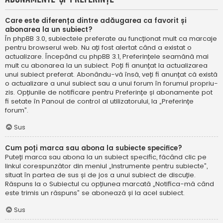
Care este diferența dintre adăugarea ca favorit și
abonarea la un subiect?
În phpBB 3.0, subiectele preferate au funcționat mult ca marcaje
pentru browserul web. Nu ați fost alertat când a existat o
actualizare. Începând cu phpBB 3.1, Preferințele seamănă mai
mult cu abonarea la un subiect. Poți fi anunțat la actualizarea
unui subiect preferat. Abonându-vă însă, veți fi anunțat că există
o actualizare a unui subiect sau a unui forum în forumul propriu-
zis. Opțiunile de notificare pentru Preferințe și abonamente pot
fi setate în Panoul de control al utilizatorului, la „Preferințe
forum”.
Sus
Cum poți marca sau abona la subiecte specifice?
Puteți marca sau abona la un subiect specific, făcând clic pe
linkul corespunzător din meniul „Instrumente pentru subiecte”,
situat în partea de sus și de jos a unui subiect de discuție.
Răspuns la o Subiectul cu opțiunea marcată „Notifica-mă când
este trimis un răspuns” se abonează și la acel subiect.
Sus