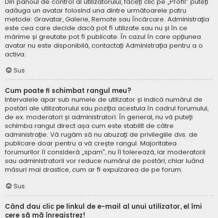
Din panoul de control al utilizatorului, faceți clic pe „Profil” puteți
adăuga un avatar folosind una dintre următoarele patru
metode: Gravatar, Galerie, Remote sau Încărcare. Administrația
este cea care decide dacă pot fi utilizate sau nu și în ce
mărime și greutate pot fi publicate. În cazul în care opțiunea
avatar nu este disponibilă, contactați Administrația pentru a o
activa.
Sus
Cum poate fi schimbat rangul meu?
Intervalele apar sub numele de utilizator și indică numărul de
postări ale utilizatorului sau poziția acestuia în cadrul forumului,
de ex. moderatori și administratori. În general, nu vă puteți
schimba rangul direct așa cum este stabilit de către
administrație. Vă rugăm să nu abuzați de privilegiile dvs. de
publicare doar pentru a vă crește rangul. Majoritatea
forumurilor îl consideră „spam”, nu îl tolerează, iar moderatorii
sau administratorii vor reduce numărul de postări, chiar luând
măsuri mai drastice, cum ar fi expulzarea de pe forum.
Sus
Când dau clic pe linkul de e-mail al unui utilizator, el îmi
cere să mă înregistrez!