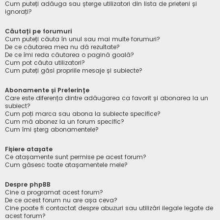
Cum puteți adăuga sau șterge utilizatori din lista de prieteni și
ignorați?
Căutați pe forumuri
Cum puteți căuta în unul sau mai multe forumuri?
De ce căutarea mea nu dă rezultate?
De ce îmi reda căutarea o pagină goală?
Cum pot căuta utilizatori?
Cum puteți găsi propriile mesaje și subiecte?
Abonamente și Preferințe
Care este diferența dintre adăugarea ca favorit și abonarea la un
subiect?
Cum poți marca sau abona la subiecte specifice?
Cum mă abonez la un forum specific?
Cum îmi șterg abonamentele?
Fișiere atașate
Ce atașamente sunt permise pe acest forum?
Cum găsesc toate atașamentele mele?
Despre phpBB
Cine a programat acest forum?
De ce acest forum nu are așa ceva?
Cine poate fi contactat despre abuzuri sau utilizări ilegale legate de
acest forum?