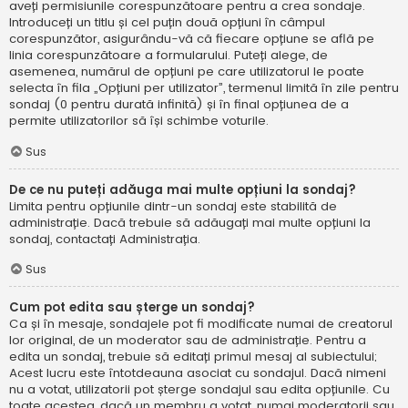
aveți permisiunile corespunzătoare pentru a crea sondaje.
Introduceți un titlu și cel puțin două opțiuni în câmpul
corespunzător, asigurându-vă că fiecare opțiune se află pe
linia corespunzătoare a formularului. Puteți alege, de
asemenea, numărul de opțiuni pe care utilizatorul le poate
selecta în fila „Opțiuni per utilizator”, termenul limită în zile pentru
sondaj (0 pentru durată infinită) și în final opțiunea de a
permite utilizatorilor să își schimbe voturile.
Sus
De ce nu puteți adăuga mai multe opțiuni la sondaj?
Limita pentru opțiunile dintr-un sondaj este stabilită de
administrație. Dacă trebuie să adăugați mai multe opțiuni la
sondaj, contactați Administrația.
Sus
Cum pot edita sau șterge un sondaj?
Ca și în mesaje, sondajele pot fi modificate numai de creatorul
lor original, de un moderator sau de administrație. Pentru a
edita un sondaj, trebuie să editați primul mesaj al subiectului;
Acest lucru este întotdeauna asociat cu sondajul. Dacă nimeni
nu a votat, utilizatorii pot șterge sondajul sau edita opțiunile. Cu
toate acestea, dacă un membru a votat, numai moderatorii sau