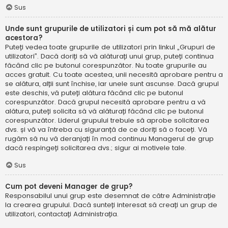
Sus
Unde sunt grupurile de utilizatori și cum pot să mă alătur
acestora?
Puteți vedea toate grupurile de utilizatori prin linkul „Grupuri de
utilizatori”. Dacă doriți să vă alăturați unui grup, puteți continua
făcând clic pe butonul corespunzător. Nu toate grupurile au
acces gratuit. Cu toate acestea, unii necesită aprobare pentru a
se alătura, alții sunt închise, iar unele sunt ascunse. Dacă grupul
este deschis, vă puteți alătura făcând clic pe butonul
corespunzător. Dacă grupul necesită aprobare pentru a vă
alătura, puteți solicita să vă alăturați făcând clic pe butonul
corespunzător. Liderul grupului trebuie să aprobe solicitarea
dvs. și vă va întreba cu siguranță de ce doriți să o faceți. Vă
rugăm să nu vă deranjați în mod continuu Managerul de grup
dacă respingeți solicitarea dvs.; sigur ai motivele tale.
Sus
Cum pot deveni Manager de grup?
Responsabilul unui grup este desemnat de către Administrație
la crearea grupului. Dacă sunteți interesat să creați un grup de
utilizatori, contactați Administrația.