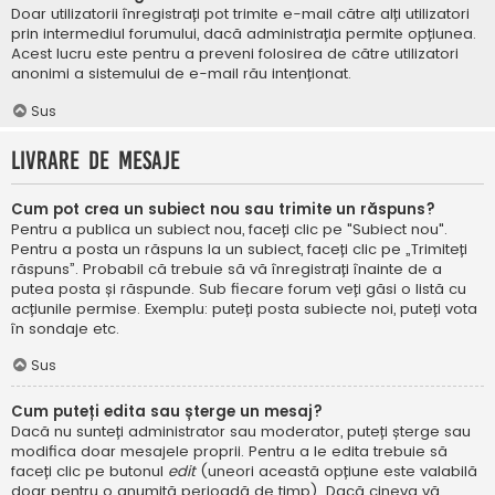
Doar utilizatorii înregistrați pot trimite e-mail către alți utilizatori
prin intermediul forumului, dacă administrația permite opțiunea.
Acest lucru este pentru a preveni folosirea de către utilizatori
anonimi a sistemului de e-mail rău intenționat.
Sus
Livrare de mesaje
Cum pot crea un subiect nou sau trimite un răspuns?
Pentru a publica un subiect nou, faceți clic pe "Subiect nou".
Pentru a posta un răspuns la un subiect, faceți clic pe „Trimiteți
răspuns”. Probabil că trebuie să vă înregistrați înainte de a
putea posta și răspunde. Sub fiecare forum veți găsi o listă cu
acțiunile permise. Exemplu: puteți posta subiecte noi, puteți vota
în sondaje etc.
Sus
Cum puteți edita sau șterge un mesaj?
Dacă nu sunteți administrator sau moderator, puteți șterge sau
modifica doar mesajele proprii. Pentru a le edita trebuie să
faceți clic pe butonul
edit
(uneori această opțiune este valabilă
doar pentru o anumită perioadă de timp). Dacă cineva vă