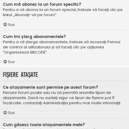
Cum mă abonez la un forum specific?
Pentru a vă abona la un forum special, trebuie să faceți clic pe
linkul „Abonați-vă pe forum”.
Sus
Cum îmi șterg abonamentele?
Pentru a vă șterge abonamentele, trebuie să accesați Panoul
de control al utilizatorului și să faceți clic pe opțiunea
"Organizează BBCODE".
Sus
Fișiere atașate
Ce atașamente sunt permise pe acest forum?
Fiecare forum poate sau nu să permită anumite tipuri de
atașamente. Dacă nu sunteți sigur ce tipuri de fișiere pot fi
încărcate, contactați Administrația pentru mai multe informații.
Sus
Cum găsesc toate atașamentele mele?