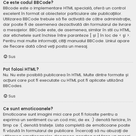
Ce este codul BBCode?
BBcode este o implementare HTML specială, oferă un control
excelent în format al obiectelor particulare ale publicațiilor.
Utilizarea BBCode trebuie să fie activată de către administrație,
dar poate fi de asemenea dezactivată din formularul de livrare
a mesajelor. BBCode este, de asemenea, similar în stil cu HTML,
dar etichetele sunt închise între paranteze [ și ] în loc de < şi >.
Pentru mai multe informații, citiți manualul BBCode. Linkul apare
de fiecare dată când veți posta un mesaj.
Sus
Pot folosi HTML?
Nu. Nu este posibilă publicarea în HTML. Multe dintre formate și
acțiuni care pot fi executate cu HTML pot fi aplicate utilizând
BBCodes.
Sus
Ce sunt emoticoanele?
Emoticoane sunt imagini mici care pot fi folosite pentru a
exprima un sentiment cu un cod mic, de ex. :) denotă fericire, în
timp ce :( denotă tristețe. Lista completă de emoticoane poate
fi văzută în formularul de publicare. Încercați să nu abuzați de