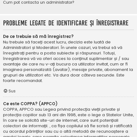
Cum pot contacta un administrator?
Probleme legate de identificare și înregistrare
De ce trebuie să mă înregistrez?
Nu trebuie să faceți acest lucru, decizia este luată de
Administratori și Moderatori. În unele cazuri, va trebui să vă
înregistrați pentru a posta subiecte și răspunsuri. Totuși,
înregistrarea vă va oferi acces la conținut suplimentar și / sau
avantaje de care nu v-ați bucura ca utilizator invitat, cum ar fi
imaginea personalizată (avatar), mesaje private, abonament la
grupuri de utilizatori etc. Va dura doar câteva secunde. Este
foarte recomandat.
Sus
Ce este COPPA? (APPCO)
COPPA, APPCO sau Legea privind protecția vieții private și
protecția copiilor sub 13 ani din 1998, este o lege a Statelor Unite,
în care se solicită site-uri de internet, care sunt potențiali
colectori de informații. , ca fișa copilului să fie scrisă și ratificată
cu acordul părinților sau cu o altă metodă de recunoaștere a
gardei legale, care permite colectarea informațiilor personale