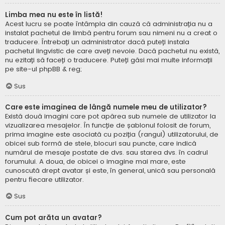
Limba mea nu este în listă!
Acest lucru se poate întâmpla din cauză că administrația nu a
instalat pachetul de limbă pentru forum sau nimeni nu a creat o
traducere. Întrebați un administrator dacă puteți instala
pachetul lingvistic de care aveți nevoie. Dacă pachetul nu există,
nu ezitați să faceți o traducere. Puteți găsi mai multe informații
pe site-ul
phpBB
& reg;
Sus
Care este imaginea de lângă numele meu de utilizator?
Există două imagini care pot apărea sub numele de utilizator la
vizualizarea mesajelor. În funcție de șablonul folosit de forum,
prima imagine este asociată cu poziția (rangul) utilizatorului, de
obicei sub formă de stele, blocuri sau puncte, care indică
numărul de mesaje postate de dvs. sau starea dvs. în cadrul
forumului. A doua, de obicei o imagine mai mare, este
cunoscută drept avatar și este, în general, unică sau personală
pentru fiecare utilizator.
Sus
Cum pot arăta un avatar?