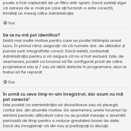
poate a fost capturată de un filtru anti-spam. Dacă sunteți sigur
că adresa de e-mail pe care ați furnizat-o este corectă,
trimiteți un mesaj către Administrație.
Sus
De ce nu mă pot identifica?
Există mai multe motive pentru care se poate întâmpla acest
lucru. În primul rând, asigurați-vă că numele dvs. de utilizator și
parola sunt ortografiate corect. Dacă există, contactați
Administrația pentru a vă asigura că nu a fost exclusă. Este, de
asemenea, posibil ca forumul să fie configurat prost de către
proprietarul său și / sau să aibă defecte în programare, deci ar
trebui să fie reparat.
Sus
În urmă cu ceva timp m-am înregistrat, dar acum nu mă
pot conecta!
Este posibil ca administrația să dezactiveze sau să șteargă
contul dvs. din anumite motive. De asemenea, unele forumuri își
elimină periodic utilizatorii care nu au postat mesaje o anumită
perioadă de timp pentru a reduce greutatea bazei de date.
Dacă da, înregistrați-vă din nou și participați la discuții.