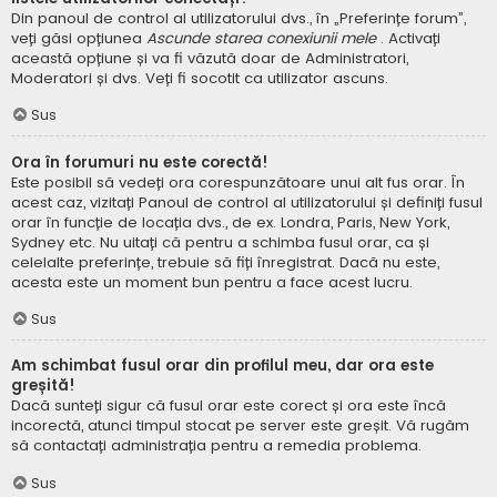
Din panoul de control al utilizatorului dvs., în „Preferințe forum”,
veți găsi opțiunea
Ascunde starea conexiunii mele
. Activați
această opțiune și va fi văzută doar de Administratori,
Moderatori și dvs. Veți fi socotit ca utilizator ascuns.
Sus
Ora în forumuri nu este corectă!
Este posibil să vedeți ora corespunzătoare unui alt fus orar. În
acest caz, vizitați Panoul de control al utilizatorului și definiți fusul
orar în funcție de locația dvs., de ex. Londra, Paris, New York,
Sydney etc. Nu uitați că pentru a schimba fusul orar, ca și
celelalte preferințe, trebuie să fiți înregistrat. Dacă nu este,
acesta este un moment bun pentru a face acest lucru.
Sus
Am schimbat fusul orar din profilul meu, dar ora este
greșită!
Dacă sunteți sigur că fusul orar este corect și ora este încă
incorectă, atunci timpul stocat pe server este greșit. Vă rugăm
să contactați administrația pentru a remedia problema.
Sus