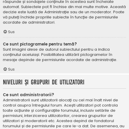
răspunde și sondajele conținute în acestea sunt încheiate
automat. Subiectele pot fi închise din mai multe motive. Această
decizie este luată de Administrație sau de un moderator. Poate
vă puteți închide propriile subiecte în funcție de permisiunile
acordate de administratori.
Sus
Ce sunt pictogramele pentru temă?
Sunt imagini alese de autorul subiectului pentru a indica
conținutul aceluiași. Posibilitatea utilizării pictogramelor în
mesaje depinde de permisiunile acordate de administrație.
Sus
Niveluri și grupuri de utilizatori
Ce sunt administratorii?
Administratorii sunt utilizatorii alocați cu cel mai înalt nivel de
control asupra întregului forum. Acești utilizatori pot controla
toate acțiunile și configurațiile forumului, inclusiv setările de
permisiuni, interzicerea utilizatorilor, crearea grupurilor de
utilizatori și moderatorii etc. Acestea depind de fondatorul
forumului și de permisiunile pe care le-a dat. De asemenea, au