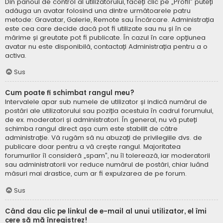
Din panoul de control al utilizatorului, faceți clic pe „Profil” puteți
adăuga un avatar folosind una dintre următoarele patru
metode: Gravatar, Galerie, Remote sau Încărcare. Administrația
este cea care decide dacă pot fi utilizate sau nu și în ce
mărime și greutate pot fi publicate. În cazul în care opțiunea
avatar nu este disponibilă, contactați Administrația pentru a o
activa.
Sus
Cum poate fi schimbat rangul meu?
Intervalele apar sub numele de utilizator și indică numărul de
postări ale utilizatorului sau poziția acestuia în cadrul forumului,
de ex. moderatori și administratori. În general, nu vă puteți
schimba rangul direct așa cum este stabilit de către
administrație. Vă rugăm să nu abuzați de privilegiile dvs. de
publicare doar pentru a vă crește rangul. Majoritatea
forumurilor îl consideră „spam”, nu îl tolerează, iar moderatorii
sau administratorii vor reduce numărul de postări, chiar luând
măsuri mai drastice, cum ar fi expulzarea de pe forum.
Sus
Când dau clic pe linkul de e-mail al unui utilizator, el îmi
cere să mă înregistrez!