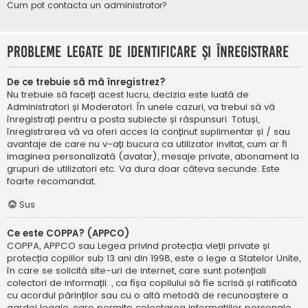
Cum pot contacta un administrator?
Probleme legate de identificare și înregistrare
De ce trebuie să mă înregistrez?
Nu trebuie să faceți acest lucru, decizia este luată de
Administratori și Moderatori. În unele cazuri, va trebui să vă
înregistrați pentru a posta subiecte și răspunsuri. Totuși,
înregistrarea vă va oferi acces la conținut suplimentar și / sau
avantaje de care nu v-ați bucura ca utilizator invitat, cum ar fi
imaginea personalizată (avatar), mesaje private, abonament la
grupuri de utilizatori etc. Va dura doar câteva secunde. Este
foarte recomandat.
Sus
Ce este COPPA? (APPCO)
COPPA, APPCO sau Legea privind protecția vieții private și
protecția copiilor sub 13 ani din 1998, este o lege a Statelor Unite,
în care se solicită site-uri de internet, care sunt potențiali
colectori de informații. , ca fișa copilului să fie scrisă și ratificată
cu acordul părinților sau cu o altă metodă de recunoaștere a
gardei legale, care permite colectarea informațiilor personale