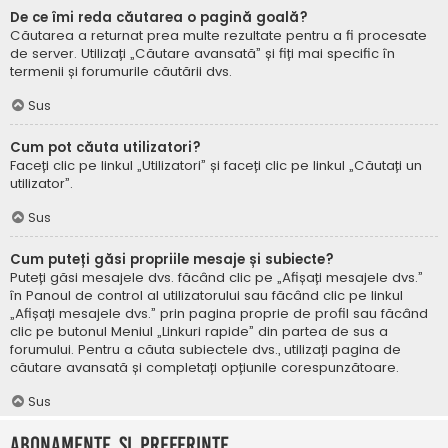
De ce îmi reda căutarea o pagină goală?
Căutarea a returnat prea multe rezultate pentru a fi procesate
de server. Utilizați „Căutare avansată” și fiți mai specific în
termenii și forumurile căutării dvs.
Sus
Cum pot căuta utilizatori?
Faceți clic pe linkul „Utilizatori” și faceți clic pe linkul „Căutați un
utilizator”.
Sus
Cum puteți găsi propriile mesaje și subiecte?
Puteți găsi mesajele dvs. făcând clic pe „Afișați mesajele dvs.”
în Panoul de control al utilizatorului sau făcând clic pe linkul
„Afișați mesajele dvs.” prin pagina proprie de profil sau făcând
clic pe butonul Meniul „Linkuri rapide” din partea de sus a
forumului. Pentru a căuta subiectele dvs., utilizați pagina de
căutare avansată și completați opțiunile corespunzătoare.
Sus
Abonamente și Preferințe