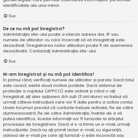
identificabile ale unui minor.
Sus
De ce nu mă pot înregistra?
Administrația site-ului poate a interzis adresa dvs. IP sau
numele de utilizator cu care încercați să vă înregistrați este
dezactivat. Înregistrarea noilor utilizatori poate fi de asemenea
dezactivată. Contactați Administrația site-ului.
Sus
M-am înregistrat și nu mă pot identifica!
În primul rând, verificați numele de utilizator și parola. Dacă totul
este corect, există două motive posibile. Dacă sistemul de
protecție a copilului (APPCO) este activat și când v-ați
înregistrat, ați ales opțiunea
Am sub 13 ani
atunci va trebui să
urmați câteva instrucțiuni care vor fi date pentru a activa contul.
Unele forumuri prevăd că conturile trebuie activate, fie de către
dumneavoastră, fie de către Administrație, înainte de a vă
putea identifica; Aceste informații vor fi furnizate la sfârșitul
procesului de înregistrare. Dacă vi s-a trimis un e-mail, urmați
instrucțiunile. Dacă nu ați primit niciun e-mail, cu siguranță,
adresa de e-mail pe care ați furnizat-o este incorectă sau