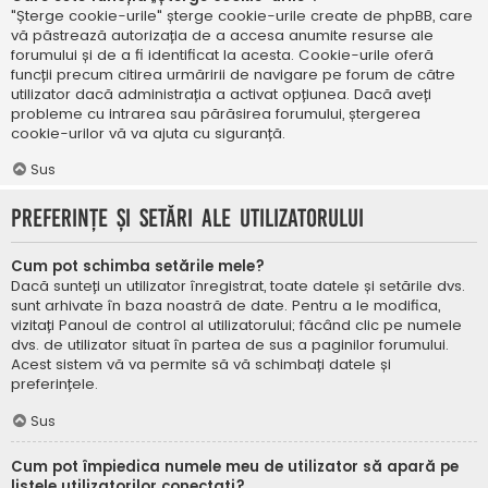
"Șterge cookie-urile" șterge cookie-urile create de phpBB, care
vă păstrează autorizația de a accesa anumite resurse ale
forumului și de a fi identificat la acesta. Cookie-urile oferă
funcții precum citirea urmăririi de navigare pe forum de către
utilizator dacă administrația a activat opțiunea. Dacă aveți
probleme cu intrarea sau părăsirea forumului, ștergerea
cookie-urilor vă va ajuta cu siguranță.
Sus
Preferințe și setări ale utilizatorului
Cum pot schimba setările mele?
Dacă sunteți un utilizator înregistrat, toate datele și setările dvs.
sunt arhivate în baza noastră de date. Pentru a le modifica,
vizitați Panoul de control al utilizatorului; făcând clic pe numele
dvs. de utilizator situat în partea de sus a paginilor forumului.
Acest sistem vă va permite să vă schimbați datele și
preferințele.
Sus
Cum pot împiedica numele meu de utilizator să apară pe
listele utilizatorilor conectați?