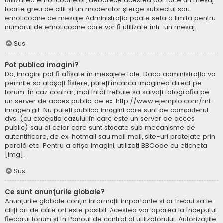
utilizarea emoticoanelor, deoarece acestea pot face un mesaj
foarte greu de citit și un moderator șterge subiectul sau
emoticoane de mesaje Administrația poate seta o limită pentru
numărul de emoticoane care vor fi utilizate într-un mesaj.
Sus
Pot publica imagini?
Da, imagini pot fi afișate în mesajele tale. Dacă administrația vă
permite să atașați fișiere, puteți încărca imaginea direct pe
forum. În caz contrar, mai întâi trebuie să salvați fotografia pe
un server de acces public, de ex. http://www.ejemplo.com/mi-
imagen.gif. Nu puteți publica imagini care sunt pe computerul
dvs. (cu excepția cazului în care este un server de acces
public) sau al celor care sunt stocate sub mecanisme de
autentificare, de ex. hotmail sau mail mail, site-uri protejate prin
parolă etc. Pentru a afișa imagini, utilizați BBCode cu eticheta
[img].
Sus
Ce sunt anunţurile globale?
Anunțurile globale conțin informații importante și ar trebui să le
citiți ori de câte ori este posibil. Acestea vor apărea la începutul
fiecărui forum și în Panoul de control al utilizatorului. Autorizațiile