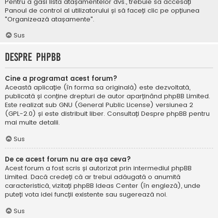
Pentru a găsi lista atașamentelor dvs., trebuie să accesați
Panoul de control al utilizatorului și să faceți clic pe opțiunea
"Organizează atașamente".
Sus
Despre phpBB
Cine a programat acest forum?
Această aplicație (în forma sa originală) este dezvoltată,
publicată și conține drepturi de autor aparținând
phpBB Limited
.
Este realizat sub GNU (General Public License) versiunea 2
(GPL-2.0) și este distribuit liber. Consultați
Despre phpBB
pentru
mai multe detalii.
Sus
De ce acest forum nu are așa ceva?
Acest forum a fost scris și autorizat prin intermediul phpBB
Limited. Dacă credeți că ar trebui adăugată o anumită
caracteristică, vizitați
phpBB Ideas Center
(în engleză), unde
puteți vota idei funcții existente sau sugerează noi.
Sus