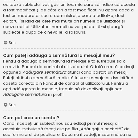
editează subiectul, veți găsi un text mic care să indice că acesta
a fost modificat și de câte ori a fost modificat. Nu apare dacă a
fost un moderator sau o administrație care a editat-o, deși
editorul își lasă de cele mai multe ori numele de utilizator și
cauza ediției. Utilizatorii normali nu vor putea să-și șteargă
subiectele după ce cineva le-a răspuns.
Sus
Cum puteți adăuga o semnătură la mesajul meu?
Pentru a adăuga o semnătură la mesajele tale, trebuie să o
creezi în Panoul de control al utilizatorului. Odată creată, activați
opțiunea
Adăugare semnătură
atunci când postați un mesaj.
Puteți atribui o semnătură implicită tuturor mesajelor dvs. bifând
caseta corectă din Panoul de control al utilizatorului. Pentru a
opri adăugarea în mesaje, trebuie să dezactivați opțiunea
Adăugare semnătură
în profil.
Sus
Cum pot crea un sondaj?
Când începeți un subiect nou sau editați primul mesaj al
acestuia, trebuie să faceți clic pe fila „Adăugați o anchetă” de
sub formularul de publicare; Dacă nu îl vedeți, înseamnă că nu