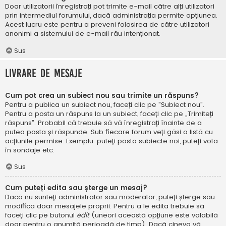
Doar utilizatorii înregistrați pot trimite e-mail către alți utilizatori
prin intermediul forumului, dacă administrația permite opțiunea.
Acest lucru este pentru a preveni folosirea de către utilizatori
anonimi a sistemului de e-mail rău intenționat.
Sus
Livrare de mesaje
Cum pot crea un subiect nou sau trimite un răspuns?
Pentru a publica un subiect nou, faceți clic pe "Subiect nou".
Pentru a posta un răspuns la un subiect, faceți clic pe „Trimiteți
răspuns”. Probabil că trebuie să vă înregistrați înainte de a
putea posta și răspunde. Sub fiecare forum veți găsi o listă cu
acțiunile permise. Exemplu: puteți posta subiecte noi, puteți vota
în sondaje etc.
Sus
Cum puteți edita sau șterge un mesaj?
Dacă nu sunteți administrator sau moderator, puteți șterge sau
modifica doar mesajele proprii. Pentru a le edita trebuie să
faceți clic pe butonul
edit
(uneori această opțiune este valabilă
doar pentru o anumită perioadă de timp). Dacă cineva vă