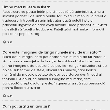
Limba mea nu este în listă!
Acest lucru se poate întâmpla din cauză că administrația nu a
instalat pachetul de limbă pentru forum sau nimeni nu a creat o
traducere. Întrebați un administrator dacă puteți instala
pachetul lingvistic de care aveți nevoie. Dacă pachetul nu există,
nu ezitați să faceți o traducere. Puteți găsi mai multe informații
pe site-ul
phpBB
& reg;
Sus
Care este imaginea de lângă numele meu de utilizator?
Există două imagini care pot apărea sub numele de utilizator la
vizualizarea mesajelor. În funcție de șablonul folosit de forum,
prima imagine este asociată cu poziția (rangul) utilizatorului, de
obicei sub formă de stele, blocuri sau puncte, care indică
numărul de mesaje postate de dvs. sau starea dvs. în cadrul
forumului. A doua, de obicei o imagine mai mare, este
cunoscută drept avatar și este, în general, unică sau personală
pentru fiecare utilizator.
Sus
Cum pot arăta un avatar?