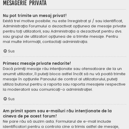
Mesagerie privată
Nu pot trimite un mesaj privat!
Există trei motive posibile; nu este înregistrat și / sau identificat,
Administrația Forumului a dezactivat opțiunea de mesaje private
pentru toți utilizatorii, sau Administrația a dezactivat pentru dvs.
sau grupul de utilizatori opțiunea de a trimite mesaje. Pentru
mai multe informații, contactați administrația.
Sus
Primesc mesaje private nedorite!
Dacă primiți mesaje rău intenționate sau ofensatoare de la un
anumit utilizator, îl puteți bloca astfel încât să nu vă poată trimite
mesaje în opțiunile Panoului de control al utilizatorului, puteți
utiliza butonul pentru a raporta sau raporta mesajele respective
la moderatorii sau comunicați-o administrației.
Sus
Am primit spam sau e-mailuri rău intenționate de la
cineva de pe acest forum!
Ne pare rău să auzim asta. Formularul de e-mail include
identificatori pentru a controla cine a trimis astfel de mesaje,