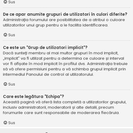
Sus
De ce apar anumite grupuri de utilizatori în culori diferite?
Administrația forumului are posibilitatea de a atribui o culoare
utilizatorilor unui grup pentru a le facilita identificarea.
Sus
Ce este un "Grup de utilizatori implicit"?
Dacă sunteți membru al mai multor grupuri în mod implicit,
„implicit” va fi utilizat pentru a determina ce culoare și interval
vor fi afișate în mod implicit în profilul dvs. Administrația trebuie
să vă ofere permisiuni pentru a vă schimba grupul implicit prin
intermediul Panoului de control al utilizatorului.
Sus
Care este legătura "Echipa"?
Această pagină vă oferă lista completă a utilizatorilor grupului,
inclusiv administratorii, moderatorii și alte detalii, precum
forumurile care sunt responsabile de moderarea fiecăruia.
Sus