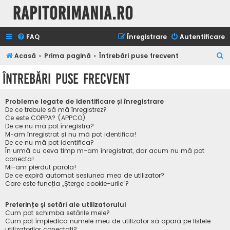
Rapitorimania.ro
FAQ
Înregistrare
Autentificare
C
Acasă
Prima pagină
Întrebări puse frecvent
ă
Întrebări puse frecvent
u
t
Probleme legate de identificare și înregistrare
a
De ce trebuie să mă înregistrez?
Ce este COPPA? (APPCO)
r
De ce nu mă pot înregistra?
M-am înregistrat și nu mă pot identifica!
e
De ce nu mă pot identifica?
În urmă cu ceva timp m-am înregistrat, dar acum nu mă pot
conecta!
Mi-am pierdut parola!
De ce expiră automat sesiunea mea de utilizator?
Care este funcția „Șterge cookie-urile”?
Preferințe și setări ale utilizatorului
Cum pot schimba setările mele?
Cum pot împiedica numele meu de utilizator să apară pe listele
utilizatorilor conectați?