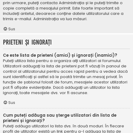
prin urmare, puteți contacta Administrația și le puteți trimite o
copie completă a mesajului primit. Este foarte important să
includeți antetul, deoarece conține datele utilizatorului care a
trimis e-mailul. Administrația va lua măsuri.
Sus
Prieteni și ignorați
Ce este lista de prieteni (amici) și ignorați (inamici)?
Puteți utiliza lista pentru a organiza alți utilizatori ai forumului.
Utilizatorii adăugați la lista de prieteni pot fi văzuți în panoul de
control al utilizatorului pentru acces rapid pentru a vedea dacă
sunt identificați și astfel să le poată trimite un mesaj privat. În
funcție de șablonul folosit de forum, mesajele acestor utilizatori
pot fi afișate evidențiate. Dacă adăugați un utilizator la lista
ignorați, toate mesajele dvs. vor fi ascunse.
Sus
Cum puteți adăuga sau șterge utilizatori din lista de
prieteni și ignorați?
Puteți adăuga utilizatori la lista dvs. în două moduri. În fiecare
profil de utilizator există un link pentru a-l adăuga la lista de