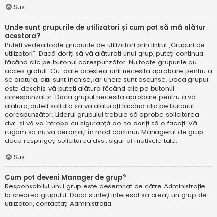
Sus
Unde sunt grupurile de utilizatori și cum pot să mă alătur
acestora?
Puteți vedea toate grupurile de utilizatori prin linkul „Grupuri de
utilizatori”. Dacă doriți să vă alăturați unui grup, puteți continua
făcând clic pe butonul corespunzător. Nu toate grupurile au
acces gratuit. Cu toate acestea, unii necesită aprobare pentru a
se alătura, alții sunt închise, iar unele sunt ascunse. Dacă grupul
este deschis, vă puteți alătura făcând clic pe butonul
corespunzător. Dacă grupul necesită aprobare pentru a vă
alătura, puteți solicita să vă alăturați făcând clic pe butonul
corespunzător. Liderul grupului trebuie să aprobe solicitarea
dvs. și vă va întreba cu siguranță de ce doriți să o faceți. Vă
rugăm să nu vă deranjați în mod continuu Managerul de grup
dacă respingeți solicitarea dvs.; sigur ai motivele tale.
Sus
Cum pot deveni Manager de grup?
Responsabilul unui grup este desemnat de către Administrație
la crearea grupului. Dacă sunteți interesat să creați un grup de
utilizatori, contactați Administrația.