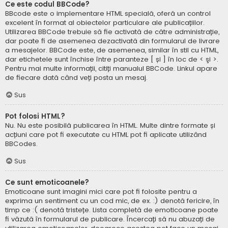
Ce este codul BBCode?
BBcode este o implementare HTML specială, oferă un control
excelent în format al obiectelor particulare ale publicațiilor.
Utilizarea BBCode trebuie să fie activată de către administrație,
dar poate fi de asemenea dezactivată din formularul de livrare
a mesajelor. BBCode este, de asemenea, similar în stil cu HTML,
dar etichetele sunt închise între paranteze [ și ] în loc de < şi >.
Pentru mai multe informații, citiți manualul BBCode. Linkul apare
de fiecare dată când veți posta un mesaj.
Sus
Pot folosi HTML?
Nu. Nu este posibilă publicarea în HTML. Multe dintre formate și
acțiuni care pot fi executate cu HTML pot fi aplicate utilizând
BBCodes.
Sus
Ce sunt emoticoanele?
Emoticoane sunt imagini mici care pot fi folosite pentru a
exprima un sentiment cu un cod mic, de ex. :) denotă fericire, în
timp ce :( denotă tristețe. Lista completă de emoticoane poate
fi văzută în formularul de publicare. Încercați să nu abuzați de