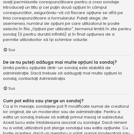
aveți permisiunile corespunzătoare pentru a crea sondaje.
Introduceți un titlu și cel puțin două opțiuni în câmpul
corespunzător, asigurându-vă că fiecare opțiune se află pe
linia corespunzătoare a formularului. Puteți alege, de
asemenea, numărul de opțiuni pe care utilizatorul le poate
selecta în fila „Opțiuni per utilizator”, termenul limită în zile pentru
sondaj (0 pentru durată infinită) și în final opțiunea de a
permite utilizatorilor să își schimbe voturile.
Sus
De ce nu puteți adăuga mai multe opțiuni la sondaj?
Limita pentru opțiunile dintr-un sondaj este stabilită de
administrație. Dacă trebuie să adăugați mai multe opțiuni la
sondaj, contactați Administrația.
Sus
Cum pot edita sau șterge un sondaj?
Ca și în mesaje, sondajele pot fi modificate numai de creatorul
lor original, de un moderator sau de administrație. Pentru a
edita un sondaj, trebuie să editați primul mesaj al subiectului;
Acest lucru este întotdeauna asociat cu sondajul. Dacă nimeni
nu a votat, utilizatorii pot șterge sondajul sau edita opțiunile. Cu
toate acestea, dacă un membru a votat, numai moderatorii sau