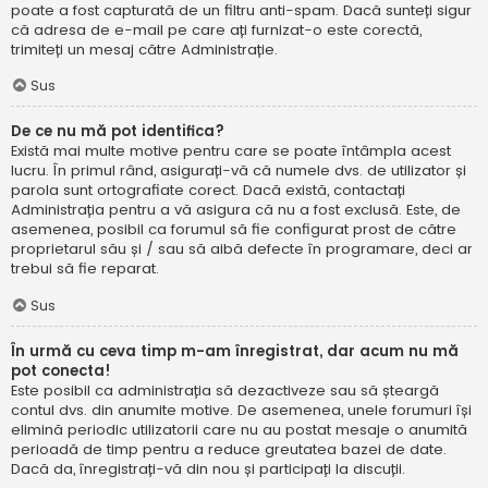
poate a fost capturată de un filtru anti-spam. Dacă sunteți sigur
că adresa de e-mail pe care ați furnizat-o este corectă,
trimiteți un mesaj către Administrație.
Sus
De ce nu mă pot identifica?
Există mai multe motive pentru care se poate întâmpla acest
lucru. În primul rând, asigurați-vă că numele dvs. de utilizator și
parola sunt ortografiate corect. Dacă există, contactați
Administrația pentru a vă asigura că nu a fost exclusă. Este, de
asemenea, posibil ca forumul să fie configurat prost de către
proprietarul său și / sau să aibă defecte în programare, deci ar
trebui să fie reparat.
Sus
În urmă cu ceva timp m-am înregistrat, dar acum nu mă
pot conecta!
Este posibil ca administrația să dezactiveze sau să șteargă
contul dvs. din anumite motive. De asemenea, unele forumuri își
elimină periodic utilizatorii care nu au postat mesaje o anumită
perioadă de timp pentru a reduce greutatea bazei de date.
Dacă da, înregistrați-vă din nou și participați la discuții.