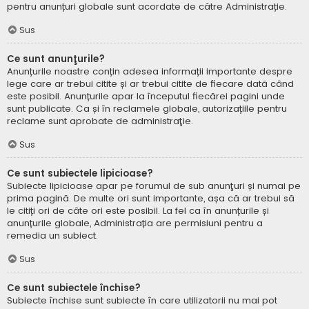
pentru anunțuri globale sunt acordate de către Administrație.
Sus
Ce sunt anunţurile?
Anunțurile noastre conțin adesea informații importante despre
lege care ar trebui citite și ar trebui citite de fiecare dată când
este posibil. Anunțurile apar la începutul fiecărei pagini unde
sunt publicate. Ca și în reclamele globale, autorizațiile pentru
reclame sunt aprobate de administraţie.
Sus
Ce sunt subiectele lipicioase?
Subiecte lipicioase apar pe forumul de sub anunţuri și numai pe
prima pagină. De multe ori sunt importante, așa că ar trebui să
le citiți ori de câte ori este posibil. La fel ca în anunțurile și
anunțurile globale, Administrația are permisiuni pentru a
remedia un subiect.
Sus
Ce sunt subiectele închise?
Subiecte închise sunt subiecte în care utilizatorii nu mai pot