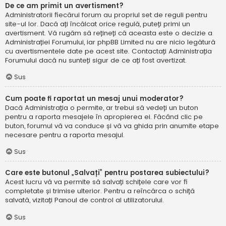
De ce am primit un avertisment?
Administratorii fiecărui forum au propriul set de reguli pentru
site-ul lor. Dacă ați încălcat orice regulă, puteți primi un
avertisment. Vă rugăm să rețineți că aceasta este o decizie a
Administrației Forumului, iar phpBB Limited nu are nicio legătură
cu avertismentele date pe acest site. Contactați Administrația
Forumului dacă nu sunteți sigur de ce ați fost avertizat.
Sus
Cum poate fi raportat un mesaj unui moderator?
Dacă Administrația o permite, ar trebui să vedeți un buton
pentru a raporta mesajele în apropierea ei. Făcând clic pe
buton, forumul vă va conduce și vă va ghida prin anumite etape
necesare pentru a raporta mesajul.
Sus
Care este butonul „Salvați” pentru postarea subiectului?
Acest lucru vă va permite să salvați schițele care vor fi
completate și trimise ulterior. Pentru a reîncărca o schiță
salvată, vizitați Panoul de control al utilizatorului.
Sus