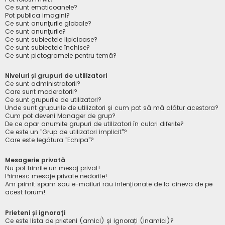
Ce sunt emoticoanele?
Pot publica imagini?
Ce sunt anunţurile globale?
Ce sunt anunţurile?
Ce sunt subiectele lipicioase?
Ce sunt subiectele închise?
Ce sunt pictogramele pentru temă?
Niveluri și grupuri de utilizatori
Ce sunt administratorii?
Care sunt moderatorii?
Ce sunt grupurile de utilizatori?
Unde sunt grupurile de utilizatori și cum pot să mă alătur acestora?
Cum pot deveni Manager de grup?
De ce apar anumite grupuri de utilizatori în culori diferite?
Ce este un "Grup de utilizatori implicit"?
Care este legătura "Echipa"?
Mesagerie privată
Nu pot trimite un mesaj privat!
Primesc mesaje private nedorite!
Am primit spam sau e-mailuri rău intenționate de la cineva de pe
acest forum!
Prieteni și ignorați
Ce este lista de prieteni (amici) și ignorați (inamici)?