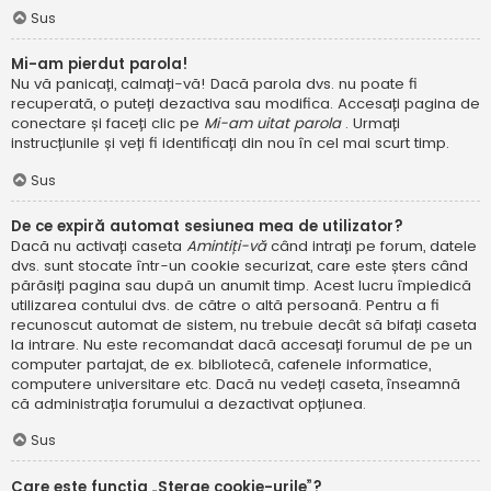
Sus
Mi-am pierdut parola!
Nu vă panicați, calmați-vă! Dacă parola dvs. nu poate fi
recuperată, o puteți dezactiva sau modifica. Accesați pagina de
conectare și faceți clic pe
Mi-am uitat parola
. Urmați
instrucțiunile și veți fi identificați din nou în cel mai scurt timp.
Sus
De ce expiră automat sesiunea mea de utilizator?
Dacă nu activați caseta
Amintiți-vă
când intrați pe forum, datele
dvs. sunt stocate într-un cookie securizat, care este șters când
părăsiți pagina sau după un anumit timp. Acest lucru împiedică
utilizarea contului dvs. de către o altă persoană. Pentru a fi
recunoscut automat de sistem, nu trebuie decât să bifați caseta
la intrare. Nu este recomandat dacă accesați forumul de pe un
computer partajat, de ex. bibliotecă, cafenele informatice,
computere universitare etc. Dacă nu vedeți caseta, înseamnă
că administrația forumului a dezactivat opțiunea.
Sus
Care este funcția „Șterge cookie-urile”?