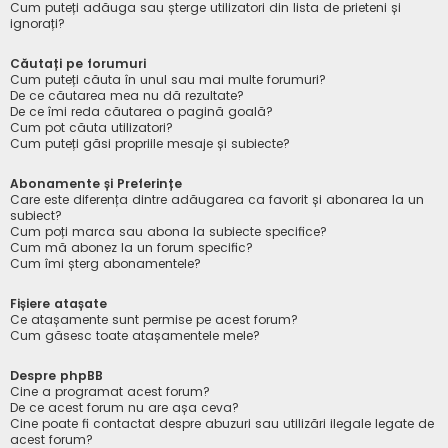
Cum puteți adăuga sau șterge utilizatori din lista de prieteni și
ignorați?
Căutați pe forumuri
Cum puteți căuta în unul sau mai multe forumuri?
De ce căutarea mea nu dă rezultate?
De ce îmi reda căutarea o pagină goală?
Cum pot căuta utilizatori?
Cum puteți găsi propriile mesaje și subiecte?
Abonamente și Preferințe
Care este diferența dintre adăugarea ca favorit și abonarea la un
subiect?
Cum poți marca sau abona la subiecte specifice?
Cum mă abonez la un forum specific?
Cum îmi șterg abonamentele?
Fișiere atașate
Ce atașamente sunt permise pe acest forum?
Cum găsesc toate atașamentele mele?
Despre phpBB
Cine a programat acest forum?
De ce acest forum nu are așa ceva?
Cine poate fi contactat despre abuzuri sau utilizări ilegale legate de
acest forum?