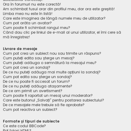
Ora în forumuri nu este corectă!
Am schimbat fusul orar din profilul meu, dar ora este greșită!
Limba mea nu este în listă!
Care este imaginea de lângă numele meu de utilizator?
Cum pot arăta un avatar?
Cum poate fi schimbat rangul meu?
Când dau clic pe linkul de e-mail al unui utilizator, el îmi cere să
mă înregistrez!
Livrare de mesaje
Cum pot crea un subiect nou sau trimite un răspuns?
Cum puteți edita sau șterge un mesaj?
Cum puteți adăuga o semnătură la mesajul meu?
Cum pot crea un sondaj?
De ce nu puteți adăuga mai multe opțiuni la sondaj?
Cum pot edita sau șterge un sondaj?
De ce nu poate fi accesat un forum?
De ce nu puteți adăuga atașamente?
De ce am primit un avertisment?
Cum poate fi raportat un mesaj unui moderator?
Care este butonul „Salvați” pentru postarea subiectului?
De ce mesajele mele trebuie să fie aprobate?
Cum pot reactiva un subiect?
Formate și tipuri de subiecte
Ce este codul BBCode?
Pot folosi HTML?