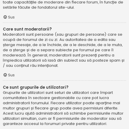
toate capacitățile de moderare din fiecare forum, în funcție de
setările făcute de fondatorul site-ului.
Sus
Care sunt moderatorii?
Moderatorii sunt persoane (sau grupuri de persoane) care se
ocupă de forumul de zi cu zi. Au autoritatea de a edita sau
șterge mesaje, de a le închide, de a le deschide, de a le muta,
de a șterge și de a separa subiecte pe forumul pe care îl
moderează. În general, moderatorii sunt prezenți pentru a
împiedica utilizatorii să iasă din subiect sau să posteze spam și
/ sau conținut rău intenționat.
Sus
Ce sunt grupurile de utilizatori?
Grupurile de utilizatori sunt seturi de utilizatori care împart
comunitatea în sectoare gestionabile cu care pot lucra
administratorii forumului. Fiecare utilizator poate aparține mai
multor grupuri și fiecare grup poate avea permisiuni diferite.
Acest lucru ajută administratorii să schimbe permisiunile multor
utilizatori simultan, cum ar fi permisiunile de moderator sau să
garanteze accesul la forumuri private pentru utilizatori.