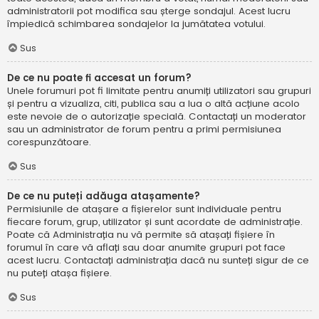
administratorii pot modifica sau șterge sondajul. Acest lucru
împiedică schimbarea sondajelor la jumătatea votului.
Sus
De ce nu poate fi accesat un forum?
Unele forumuri pot fi limitate pentru anumiți utilizatori sau grupuri
și pentru a vizualiza, citi, publica sau a lua o altă acțiune acolo
este nevoie de o autorizație specială. Contactați un moderator
sau un administrator de forum pentru a primi permisiunea
corespunzătoare.
Sus
De ce nu puteți adăuga atașamente?
Permisiunile de atașare a fișierelor sunt individuale pentru
fiecare forum, grup, utilizator și sunt acordate de administrație.
Poate că Administrația nu vă permite să atașați fișiere în
forumul în care vă aflați sau doar anumite grupuri pot face
acest lucru. Contactați administrația dacă nu sunteți sigur de ce
nu puteți atașa fișiere.
Sus