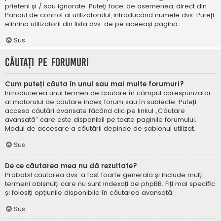
prieteni și / sau ignorate. Puteți face, de asemenea, direct din
Panoul de control al utilizatorului, introducând numele dvs. Puteți
elimina utilizatorii din lista dvs. de pe aceeași pagină.
Sus
Căutați pe forumuri
Cum puteți căuta în unul sau mai multe forumuri?
Introducerea unui termen de căutare în câmpul corespunzător
al motorului de căutare index, forum sau în subiecte. Puteți
accesa căutări avansate făcând clic pe linkul „Căutare
avansată” care este disponibil pe toate paginile forumului.
Modul de accesare a căutării depinde de șablonul utilizat.
Sus
De ce căutarea mea nu dă rezultate?
Probabil căutarea dvs. a fost foarte generală și include mulți
termeni obișnuiți care nu sunt indexați de phpBB. Fiți mai specific
și folosiți opțiunile disponibile în căutarea avansată.
Sus