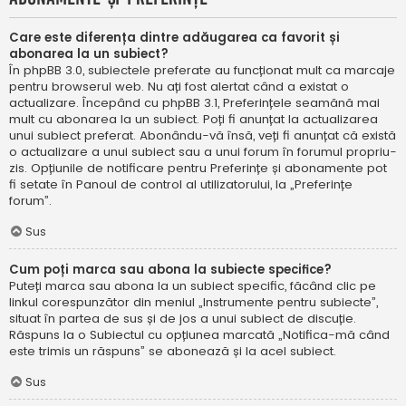
Care este diferența dintre adăugarea ca favorit și
abonarea la un subiect?
În phpBB 3.0, subiectele preferate au funcționat mult ca marcaje
pentru browserul web. Nu ați fost alertat când a existat o
actualizare. Începând cu phpBB 3.1, Preferințele seamănă mai
mult cu abonarea la un subiect. Poți fi anunțat la actualizarea
unui subiect preferat. Abonându-vă însă, veți fi anunțat că există
o actualizare a unui subiect sau a unui forum în forumul propriu-
zis. Opțiunile de notificare pentru Preferințe și abonamente pot
fi setate în Panoul de control al utilizatorului, la „Preferințe
forum”.
Sus
Cum poți marca sau abona la subiecte specifice?
Puteți marca sau abona la un subiect specific, făcând clic pe
linkul corespunzător din meniul „Instrumente pentru subiecte”,
situat în partea de sus și de jos a unui subiect de discuție.
Răspuns la o Subiectul cu opțiunea marcată „Notifica-mă când
este trimis un răspuns” se abonează și la acel subiect.
Sus