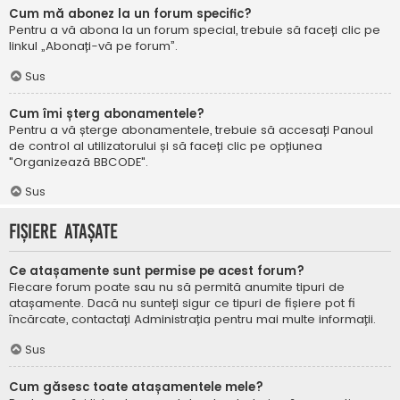
Cum mă abonez la un forum specific?
Pentru a vă abona la un forum special, trebuie să faceți clic pe
linkul „Abonați-vă pe forum”.
Sus
Cum îmi șterg abonamentele?
Pentru a vă șterge abonamentele, trebuie să accesați Panoul
de control al utilizatorului și să faceți clic pe opțiunea
"Organizează BBCODE".
Sus
Fișiere atașate
Ce atașamente sunt permise pe acest forum?
Fiecare forum poate sau nu să permită anumite tipuri de
atașamente. Dacă nu sunteți sigur ce tipuri de fișiere pot fi
încărcate, contactați Administrația pentru mai multe informații.
Sus
Cum găsesc toate atașamentele mele?