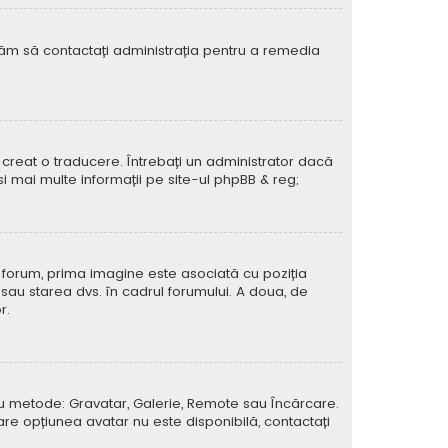
rugăm să contactați administrația pentru a remedia
creat o traducere. Întrebați un administrator dacă
si mai multe informații pe site-ul
phpBB
& reg;
e forum, prima imagine este asociată cu poziția
 sau starea dvs. în cadrul forumului. A doua, de
r.
atru metode: Gravatar, Galerie, Remote sau Încărcare.
care opțiunea avatar nu este disponibilă, contactați