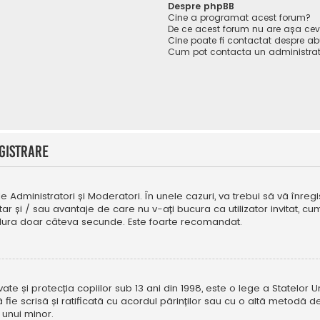
Despre phpBB
Cine a programat acest forum?
De ce acest forum nu are așa ce
Cine poate fi contactat despre abu
Cum pot contacta un administrat
gistrare
e Administratori și Moderatori. În unele cazuri, va trebui să vă înregi
tar și / sau avantaje de care nu v-ați bucura ca utilizator invitat, 
a dura doar câteva secunde. Este foarte recomandat.
e și protecția copiilor sub 13 ani din 1998, este o lege a Statelor Uni
i să fie scrisă și ratificată cu acordul părinților sau cu o altă metod
 unui minor.