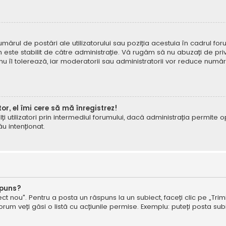
mărul de postări ale utilizatorului sau poziția acestuia în cadrul foru
este stabilit de către administrație. Vă rugăm să nu abuzați de priv
 nu îl tolerează, iar moderatorii sau administratorii vor reduce numă
tor, el îmi cere să mă înregistrez!
e alți utilizatori prin intermediul forumului, dacă administrația permit
ău intenționat.
spuns?
ct nou". Pentru a posta un răspuns la un subiect, faceți clic pe „Trimi
um veți găsi o listă cu acțiunile permise. Exemplu: puteți posta subi