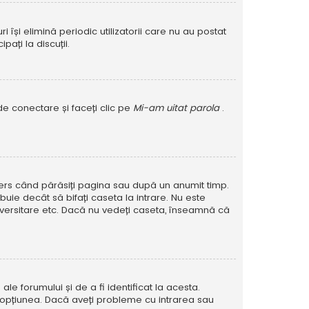
își elimină periodic utilizatorii care nu au postat
ați la discuții.
de conectare și faceți clic pe
Mi-am uitat parola
.
șters când părăsiți pagina sau după un anumit timp.
buie decât să bifați caseta la intrare. Nu este
versitare etc. Dacă nu vedeți caseta, înseamnă că
e forumului și de a fi identificat la acesta.
at opțiunea. Dacă aveți probleme cu intrarea sau