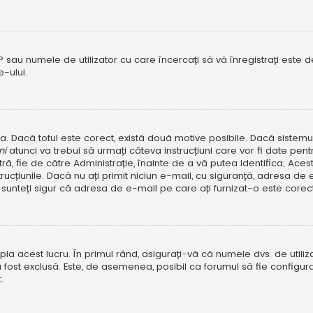
P sau numele de utilizator cu care încercați să vă înregistrați este dez
-ului.
rola. Dacă totul este corect, există două motive posibile. Dacă sistem
ni
atunci va trebui să urmați câteva instrucțiuni care vor fi date pen
, fie de către Administrație, înainte de a vă putea identifica; Aceste 
strucțiunile. Dacă nu ați primit niciun e-mail, cu siguranță, adresa d
sunteți sigur că adresa de e-mail pe care ați furnizat-o este corectă
a acest lucru. În primul rând, asigurați-vă că numele dvs. de utiliza
 fost exclusă. Este, de asemenea, posibil ca forumul să fie configura
.