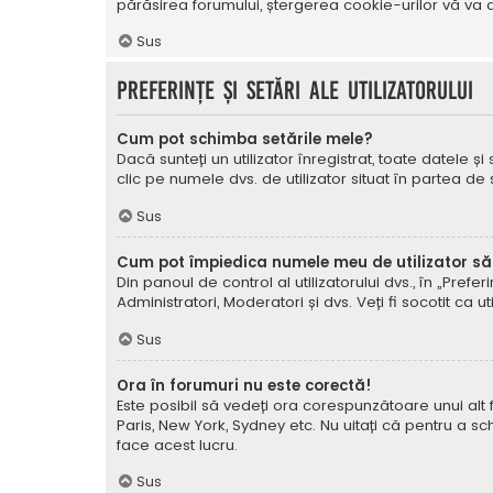
părăsirea forumului, ștergerea cookie-urilor vă va a
Sus
Preferințe și setări ale utilizatorului
Cum pot schimba setările mele?
Dacă sunteți un utilizator înregistrat, toate datele și
clic pe numele dvs. de utilizator situat în partea de
Sus
Cum pot împiedica numele meu de utilizator să a
Din panoul de control al utilizatorului dvs., în „Prefe
Administratori, Moderatori și dvs. Veți fi socotit ca ut
Sus
Ora în forumuri nu este corectă!
Este posibil să vedeți ora corespunzătoare unui alt fus 
Paris, New York, Sydney etc. Nu uitați că pentru a sc
face acest lucru.
Sus