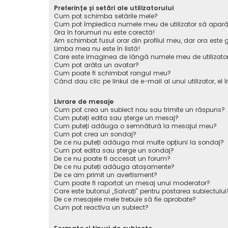
Preferințe și setări ale utilizatorului
Cum pot schimba setările mele?
Cum pot împiedica numele meu de utilizator să apară pe 
Ora în forumuri nu este corectă!
Am schimbat fusul orar din profilul meu, dar ora este g
Limba mea nu este în listă!
Care este imaginea de lângă numele meu de utilizato
Cum pot arăta un avatar?
Cum poate fi schimbat rangul meu?
Când dau clic pe linkul de e-mail al unui utilizator, el 
Livrare de mesaje
Cum pot crea un subiect nou sau trimite un răspuns?
Cum puteți edita sau șterge un mesaj?
Cum puteți adăuga o semnătură la mesajul meu?
Cum pot crea un sondaj?
De ce nu puteți adăuga mai multe opțiuni la sondaj?
Cum pot edita sau șterge un sondaj?
De ce nu poate fi accesat un forum?
De ce nu puteți adăuga atașamente?
De ce am primit un avertisment?
Cum poate fi raportat un mesaj unui moderator?
Care este butonul „Salvați” pentru postarea subiectului
De ce mesajele mele trebuie să fie aprobate?
Cum pot reactiva un subiect?