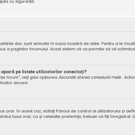
juta cu siguranță.
 setările dvs. sunt arhivate în baza noastră de date. Pentru a le modifi
 sus a paginilor forumului. Acest sistem vă va permite să vă schimbați
pară pe listele utilizatorilor conectați?
rințe forum”, veți găsi opțiunea
Ascunde starea conexiunii mele
. Acti
ilizator ascuns.
orar. În acest caz, vizitați Panoul de control al utilizatorului și defin
himba fusul orar, ca și celelalte preferințe, trebuie să fiți înregist