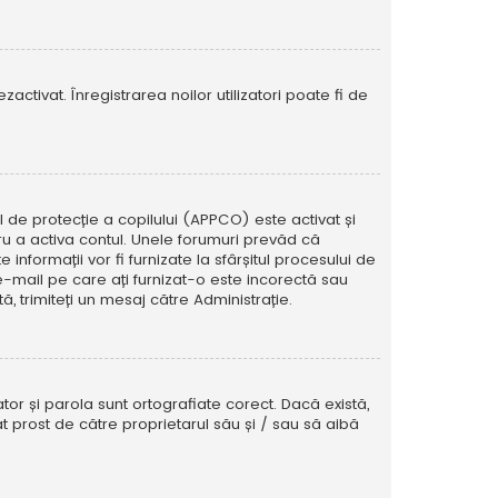
activat. Înregistrarea noilor utilizatori poate fi de
ul de protecție a copilului (APPCO) este activat și
tru a activa contul. Unele forumuri prevăd că
informații vor fi furnizate la sfârșitul procesului de
e e-mail pe care ați furnizat-o este incorectă sau
, trimiteți un mesaj către Administrație.
tor și parola sunt ortografiate corect. Dacă există,
t prost de către proprietarul său și / sau să aibă