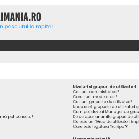
rimania.ro
n pescuitul la rapitor
Niveluri și grupuri de utilizatori
Ce sunt administratorii?
Care sunt moderatorii?
Ce sunt grupurile de utilizatori?
Unde sunt grupurile de utilizatori
Cum pot deveni Manager de gru
 mă pot conecta!
De ce apar anumite grupuri de utiliz
Ce este un "Grup de utilizatori impl
Care este legătura "Echipa"?
Mesagerie privată