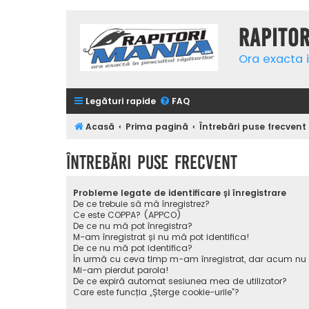
Rapito
Ora exacta i
Legături rapide
FAQ
Acasă
Prima pagină
Întrebări puse frecvent
Întrebări puse frecvent
Probleme legate de identificare și înregistrare
De ce trebuie să mă înregistrez?
Ce este COPPA? (APPCO)
De ce nu mă pot înregistra?
M-am înregistrat și nu mă pot identifica!
De ce nu mă pot identifica?
În urmă cu ceva timp m-am înregistrat, dar acum nu
Mi-am pierdut parola!
De ce expiră automat sesiunea mea de utilizator?
Care este funcția „Șterge cookie-urile”?