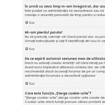
În urmă cu ceva timp m-am înregistrat, dar a
Este posibil ca administrația să dezactiveze sau să 
mesaje o anumită perioadă de timp pentru a reduce g
Sus
Mi-am pierdut parola!
Nu vă panicați, calmați-vă! Dacă parola dvs. nu poa
Urmați instrucțiunile și veți fi identificați din nou în c
Sus
De ce expiră automat sesiunea mea de utilizat
Dacă nu activați caseta
Amintiți-vă
când intrați pe 
Acest lucru împiedică utilizarea contului dvs. de că
recomandat dacă accesați forumul de pe un compute
administrația forumului a dezactivat opțiunea.
Sus
Care este funcția „Șterge cookie-urile”?
"Șterge cookie-urile" șterge cookie-urile create de
Cookie-urile oferă funcții precum citirea urmăririi