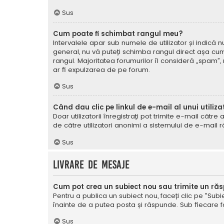
Sus
Cum poate fi schimbat rangul meu?
Intervalele apar sub numele de utilizator și indică nu
general, nu vă puteți schimba rangul direct așa cum 
rangul. Majoritatea forumurilor îl consideră „spam”,
ar fi expulzarea de pe forum.
Sus
Când dau clic pe linkul de e-mail al unui utiliza
Doar utilizatorii înregistrați pot trimite e-mail cătr
de către utilizatori anonimi a sistemului de e-mail r
Sus
Livrare de mesaje
Cum pot crea un subiect nou sau trimite un ră
Pentru a publica un subiect nou, faceți clic pe "Subie
înainte de a putea posta și răspunde. Sub fiecare for
Sus