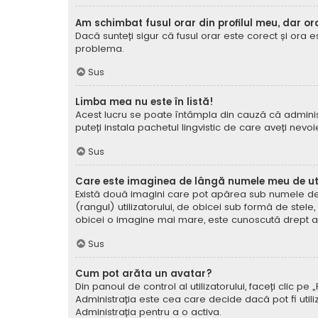
Am schimbat fusul orar din profilul meu, dar or
Dacă sunteți sigur că fusul orar este corect și ora 
problema.
Sus
Limba mea nu este în listă!
Acest lucru se poate întâmpla din cauză că administ
puteți instala pachetul lingvistic de care aveți nevoi
Sus
Care este imaginea de lângă numele meu de uti
Există două imagini care pot apărea sub numele de ut
(rangul) utilizatorului, de obicei sub formă de stel
obicei o imagine mai mare, este cunoscută drept avat
Sus
Cum pot arăta un avatar?
Din panoul de control al utilizatorului, faceți clic 
Administrația este cea care decide dacă pot fi utiliz
Administrația pentru a o activa.