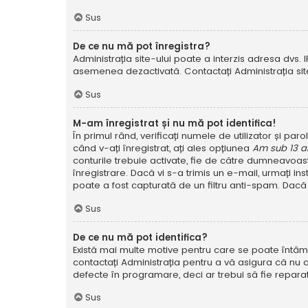
Sus
De ce nu mă pot înregistra?
Administrația site-ului poate a interzis adresa dvs. I
asemenea dezactivată. Contactați Administrația site
Sus
M-am înregistrat și nu mă pot identifica!
În primul rând, verificați numele de utilizator și pa
când v-ați înregistrat, ați ales opțiunea
Am sub 13 a
conturile trebuie activate, fie de către dumneavoastră
înregistrare. Dacă vi s-a trimis un e-mail, urmați in
poate a fost capturată de un filtru anti-spam. Dacă 
Sus
De ce nu mă pot identifica?
Există mai multe motive pentru care se poate întâmpl
contactați Administrația pentru a vă asigura că nu a
defecte în programare, deci ar trebui să fie reparat
Sus