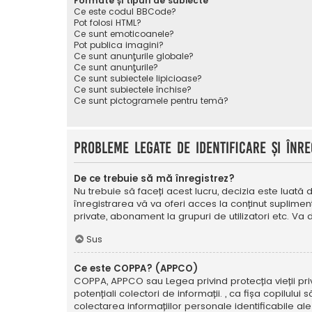
Formate și tipuri de subiecte
Ce este codul BBCode?
Pot folosi HTML?
Ce sunt emoticoanele?
Pot publica imagini?
Ce sunt anunţurile globale?
Ce sunt anunţurile?
Ce sunt subiectele lipicioase?
Ce sunt subiectele închise?
Ce sunt pictogramele pentru temă?
Probleme legate de identificare și înre
De ce trebuie să mă înregistrez?
Nu trebuie să faceți acest lucru, decizia este luată d
înregistrarea vă va oferi acces la conținut suplimen
private, abonament la grupuri de utilizatori etc. V
Sus
Ce este COPPA? (APPCO)
COPPA, APPCO sau Legea privind protecția vieții privat
potențiali colectori de informații. , ca fișa copilulu
colectarea informațiilor personale identificabile ale