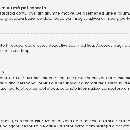
cum nu mă pot conecta!
șteargă contul dvs. din anumite motive. De asemenea, unele forumuri 
reutatea bazei de date. Dacă da, înregistrați-vă din nou și particip
te fi recuperată, o puteți dezactiva sau modifica. Accesați pagina 
el mai scurt timp.
or?
forum, datele dvs. sunt stocate într-un cookie securizat, care este 
tre o altă persoană. Pentru a fi recunoscut automat de sistem, nu tre
r partajat, de ex. bibliotecă, cafenele informatice, computere uni
 phpBB, care vă păstrează autorizația de a accesa anumite resurse al
 de navigare pe forum de către utilizator dacă administrația a activ