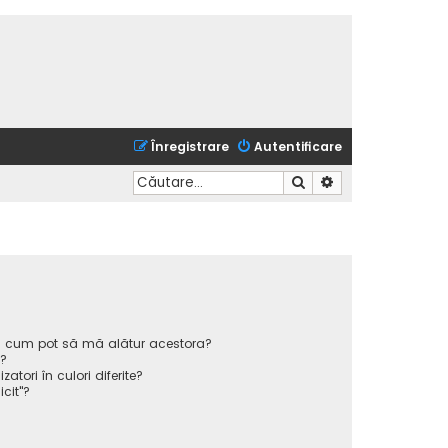
Înregistrare
Autentificare
Căutare
Căutare avansată
 și cum pot să mă alătur acestora?
p?
atori în culori diferite?
icit"?