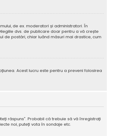
mului, de ex. moderatori și administratori. În
ilegiile dvs. de publicare doar pentru a vă crește
rul de postări, chiar luând măsuri mai drastice, cum
e opțiunea. Acest lucru este pentru a preveni folosirea
teți răspuns”. Probabil că trebuie să vă înregistrați
ecte noi, puteți vota în sondaje etc.