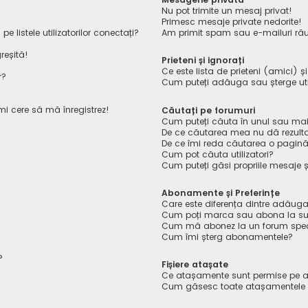
Nu pot trimite un mesaj privat!
Primesc mesaje private nedorite!
listele utilizatorilor conectați?
Am primit spam sau e-mailuri rău
reșită!
Prieteni și ignorați
Ce este lista de prieteni (amici) ș
r?
Cum puteți adăuga sau șterge utiliz
îmi cere să mă înregistrez!
Căutați pe forumuri
Cum puteți căuta în unul sau mai
De ce căutarea mea nu dă rezult
De ce îmi reda căutarea o pagin
Cum pot căuta utilizatori?
Cum puteți găsi propriile mesaje ș
Abonamente și Preferințe
Care este diferența dintre adăuga
Cum poți marca sau abona la sub
Cum mă abonez la un forum spec
Cum îmi șterg abonamentele?
?
Fișiere atașate
Ce atașamente sunt permise pe a
Cum găsesc toate atașamentele