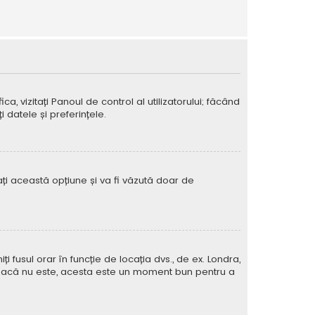
ca, vizitați Panoul de control al utilizatorului; făcând
 datele și preferințele.
vați această opțiune și va fi văzută doar de
iți fusul orar în funcție de locația dvs., de ex. Londra,
rat. Dacă nu este, acesta este un moment bun pentru a