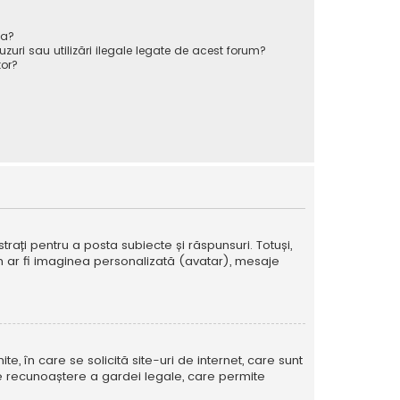
va?
zuri sau utilizări ilegale legate de acest forum?
or?
strați pentru a posta subiecte și răspunsuri. Totuși,
cum ar fi imaginea personalizată (avatar), mesaje
te, în care se solicită site-uri de internet, care sunt
ă de recunoaștere a gardei legale, care permite