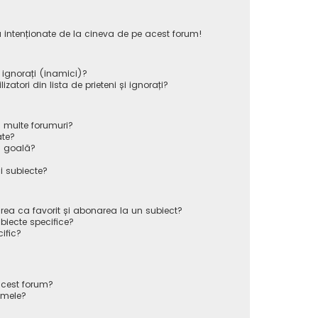
 intenționate de la cineva de pe acest forum!
i ignorați (inamici)?
atori din lista de prieteni și ignorați?
 multe forumuri?
ate?
ă goală?
i subiecte?
rea ca favorit și abonarea la un subiect?
iecte specifice?
ific?
cest forum?
 mele?