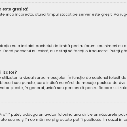
a este greșită!
este încă incorectă, atunci timpul stocat pe server este greșit. Vă 
rația nu a instalat pachetul de limbă pentru forum sau nimeni nu a 
e. Dacă pachetul nu există, nu ezitați să faceți o traducere. Puteți gă
lizator?
ilizator la vizualizarea mesajelor. În funcție de șablonul folosit d
e, blocuri sau puncte, care indică numărul de mesaje postate de dvs.
ar și este, în general, unică sau personală pentru fiecare utilizato
pe „Profil” puteți adăuga un avatar folosind una dintre următoarele p
ate sau nu și în ce mărime și greutate pot fi publicate. În cazul în 