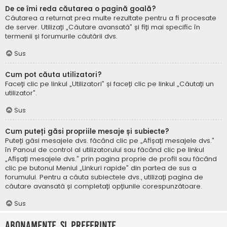
De ce îmi reda căutarea o pagină goală?
Căutarea a returnat prea multe rezultate pentru a fi procesate
de server. Utilizați „Căutare avansată” și fiți mai specific în
termenii și forumurile căutării dvs.
Sus
Cum pot căuta utilizatori?
Faceți clic pe linkul „Utilizatori” și faceți clic pe linkul „Căutați un
utilizator”.
Sus
Cum puteți găsi propriile mesaje și subiecte?
Puteți găsi mesajele dvs. făcând clic pe „Afișați mesajele dvs.”
în Panoul de control al utilizatorului sau făcând clic pe linkul
„Afișați mesajele dvs.” prin pagina proprie de profil sau făcând
clic pe butonul Meniul „Linkuri rapide” din partea de sus a
forumului. Pentru a căuta subiectele dvs., utilizați pagina de
căutare avansată și completați opțiunile corespunzătoare.
Sus
Abonamente și Preferințe