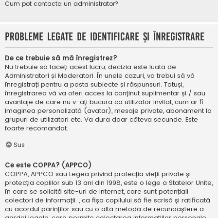
Cum pot contacta un administrator?
Probleme legate de identificare și înregistrare
De ce trebuie să mă înregistrez?
Nu trebuie să faceți acest lucru, decizia este luată de
Administratori și Moderatori. În unele cazuri, va trebui să vă
înregistrați pentru a posta subiecte și răspunsuri. Totuși,
înregistrarea vă va oferi acces la conținut suplimentar și / sau
avantaje de care nu v-ați bucura ca utilizator invitat, cum ar fi
imaginea personalizată (avatar), mesaje private, abonament la
grupuri de utilizatori etc. Va dura doar câteva secunde. Este
foarte recomandat.
Sus
Ce este COPPA? (APPCO)
COPPA, APPCO sau Legea privind protecția vieții private și
protecția copiilor sub 13 ani din 1998, este o lege a Statelor Unite,
în care se solicită site-uri de internet, care sunt potențiali
colectori de informații. , ca fișa copilului să fie scrisă și ratificată
cu acordul părinților sau cu o altă metodă de recunoaștere a
gardei legale, care permite colectarea informațiilor personale