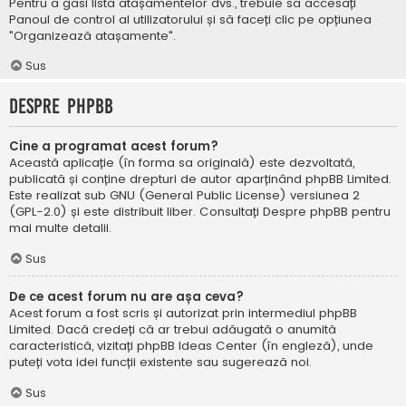
Pentru a găsi lista atașamentelor dvs., trebuie să accesați
Panoul de control al utilizatorului și să faceți clic pe opțiunea
"Organizează atașamente".
Sus
Despre phpBB
Cine a programat acest forum?
Această aplicație (în forma sa originală) este dezvoltată,
publicată și conține drepturi de autor aparținând
phpBB Limited
.
Este realizat sub GNU (General Public License) versiunea 2
(GPL-2.0) și este distribuit liber. Consultați
Despre phpBB
pentru
mai multe detalii.
Sus
De ce acest forum nu are așa ceva?
Acest forum a fost scris și autorizat prin intermediul phpBB
Limited. Dacă credeți că ar trebui adăugată o anumită
caracteristică, vizitați
phpBB Ideas Center
(în engleză), unde
puteți vota idei funcții existente sau sugerează noi.
Sus