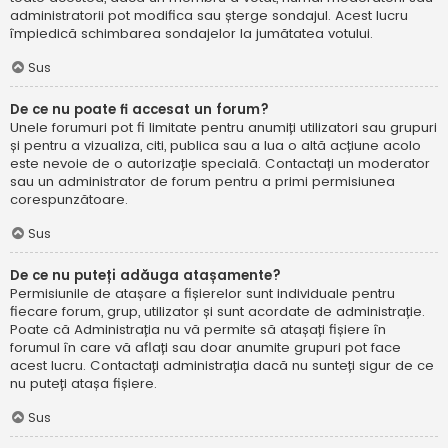
administratorii pot modifica sau șterge sondajul. Acest lucru
împiedică schimbarea sondajelor la jumătatea votului.
Sus
De ce nu poate fi accesat un forum?
Unele forumuri pot fi limitate pentru anumiți utilizatori sau grupuri
și pentru a vizualiza, citi, publica sau a lua o altă acțiune acolo
este nevoie de o autorizație specială. Contactați un moderator
sau un administrator de forum pentru a primi permisiunea
corespunzătoare.
Sus
De ce nu puteți adăuga atașamente?
Permisiunile de atașare a fișierelor sunt individuale pentru
fiecare forum, grup, utilizator și sunt acordate de administrație.
Poate că Administrația nu vă permite să atașați fișiere în
forumul în care vă aflați sau doar anumite grupuri pot face
acest lucru. Contactați administrația dacă nu sunteți sigur de ce
nu puteți atașa fișiere.
Sus