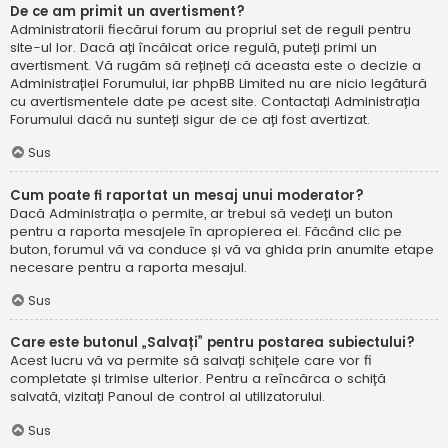
De ce am primit un avertisment?
Administratorii fiecărui forum au propriul set de reguli pentru
site-ul lor. Dacă ați încălcat orice regulă, puteți primi un
avertisment. Vă rugăm să rețineți că aceasta este o decizie a
Administrației Forumului, iar phpBB Limited nu are nicio legătură
cu avertismentele date pe acest site. Contactați Administrația
Forumului dacă nu sunteți sigur de ce ați fost avertizat.
Sus
Cum poate fi raportat un mesaj unui moderator?
Dacă Administrația o permite, ar trebui să vedeți un buton
pentru a raporta mesajele în apropierea ei. Făcând clic pe
buton, forumul vă va conduce și vă va ghida prin anumite etape
necesare pentru a raporta mesajul.
Sus
Care este butonul „Salvați” pentru postarea subiectului?
Acest lucru vă va permite să salvați schițele care vor fi
completate și trimise ulterior. Pentru a reîncărca o schiță
salvată, vizitați Panoul de control al utilizatorului.
Sus