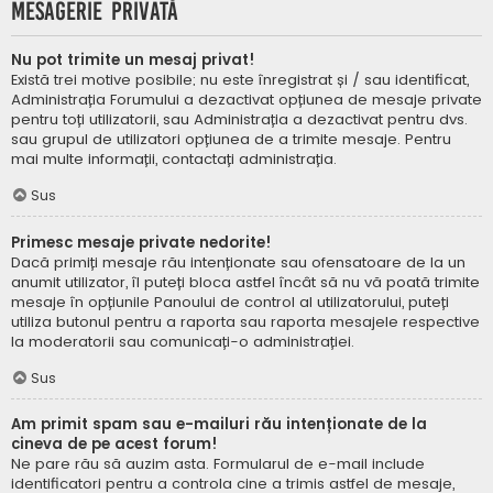
Mesagerie privată
Nu pot trimite un mesaj privat!
Există trei motive posibile; nu este înregistrat și / sau identificat,
Administrația Forumului a dezactivat opțiunea de mesaje private
pentru toți utilizatorii, sau Administrația a dezactivat pentru dvs.
sau grupul de utilizatori opțiunea de a trimite mesaje. Pentru
mai multe informații, contactați administrația.
Sus
Primesc mesaje private nedorite!
Dacă primiți mesaje rău intenționate sau ofensatoare de la un
anumit utilizator, îl puteți bloca astfel încât să nu vă poată trimite
mesaje în opțiunile Panoului de control al utilizatorului, puteți
utiliza butonul pentru a raporta sau raporta mesajele respective
la moderatorii sau comunicați-o administrației.
Sus
Am primit spam sau e-mailuri rău intenționate de la
cineva de pe acest forum!
Ne pare rău să auzim asta. Formularul de e-mail include
identificatori pentru a controla cine a trimis astfel de mesaje,