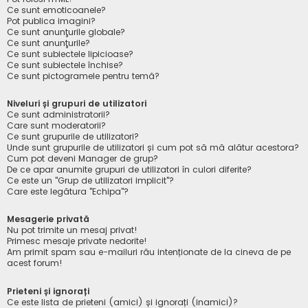
Ce sunt emoticoanele?
Pot publica imagini?
Ce sunt anunţurile globale?
Ce sunt anunţurile?
Ce sunt subiectele lipicioase?
Ce sunt subiectele închise?
Ce sunt pictogramele pentru temă?
Niveluri și grupuri de utilizatori
Ce sunt administratorii?
Care sunt moderatorii?
Ce sunt grupurile de utilizatori?
Unde sunt grupurile de utilizatori și cum pot să mă alătur acestora?
Cum pot deveni Manager de grup?
De ce apar anumite grupuri de utilizatori în culori diferite?
Ce este un "Grup de utilizatori implicit"?
Care este legătura "Echipa"?
Mesagerie privată
Nu pot trimite un mesaj privat!
Primesc mesaje private nedorite!
Am primit spam sau e-mailuri rău intenționate de la cineva de pe
acest forum!
Prieteni și ignorați
Ce este lista de prieteni (amici) și ignorați (inamici)?