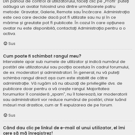
Din panoul de control al utilizatorului, faceți clic pe „Profil” puteți
adăuga un avatar folosind una dintre următoarele patru
metode: Gravatar, Galerie, Remote sau Încărcare. Administrația
este cea care decide dacă pot fi utilizate sau nu și în ce
mărime și greutate pot fi publicate. În cazul în care opțiunea
avatar nu este disponibilă, contactați Administrația pentru a o
activa.
Sus
Cum poate fi schimbat rangul meu?
Intervalele apar sub numele de utilizator și indică numărul de
postări ale utilizatorului sau poziția acestuia în cadrul forumului,
de ex. moderatori și administratori. În general, nu vă puteți
schimba rangul direct așa cum este stabilit de către
administrație. Vă rugăm să nu abuzați de privilegiile dvs. de
publicare doar pentru a vă crește rangul. Majoritatea
forumurilor îl consideră „spam”, nu îl tolerează, iar moderatorii
sau administratorii vor reduce numărul de postări, chiar luând
măsuri mai drastice, cum ar fi expulzarea de pe forum.
Sus
Când dau clic pe linkul de e-mail al unui utilizator, el îmi
cere să mă înregistrez!