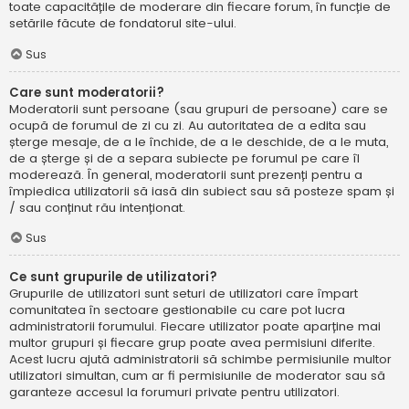
toate capacitățile de moderare din fiecare forum, în funcție de
setările făcute de fondatorul site-ului.
Sus
Care sunt moderatorii?
Moderatorii sunt persoane (sau grupuri de persoane) care se
ocupă de forumul de zi cu zi. Au autoritatea de a edita sau
șterge mesaje, de a le închide, de a le deschide, de a le muta,
de a șterge și de a separa subiecte pe forumul pe care îl
moderează. În general, moderatorii sunt prezenți pentru a
împiedica utilizatorii să iasă din subiect sau să posteze spam și
/ sau conținut rău intenționat.
Sus
Ce sunt grupurile de utilizatori?
Grupurile de utilizatori sunt seturi de utilizatori care împart
comunitatea în sectoare gestionabile cu care pot lucra
administratorii forumului. Fiecare utilizator poate aparține mai
multor grupuri și fiecare grup poate avea permisiuni diferite.
Acest lucru ajută administratorii să schimbe permisiunile multor
utilizatori simultan, cum ar fi permisiunile de moderator sau să
garanteze accesul la forumuri private pentru utilizatori.