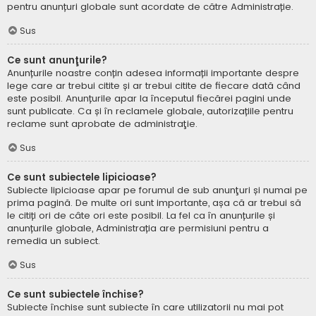
pentru anunțuri globale sunt acordate de către Administrație.
Sus
Ce sunt anunţurile?
Anunțurile noastre conțin adesea informații importante despre
lege care ar trebui citite și ar trebui citite de fiecare dată când
este posibil. Anunțurile apar la începutul fiecărei pagini unde
sunt publicate. Ca și în reclamele globale, autorizațiile pentru
reclame sunt aprobate de administraţie.
Sus
Ce sunt subiectele lipicioase?
Subiecte lipicioase apar pe forumul de sub anunţuri și numai pe
prima pagină. De multe ori sunt importante, așa că ar trebui să
le citiți ori de câte ori este posibil. La fel ca în anunțurile și
anunțurile globale, Administrația are permisiuni pentru a
remedia un subiect.
Sus
Ce sunt subiectele închise?
Subiecte închise sunt subiecte în care utilizatorii nu mai pot