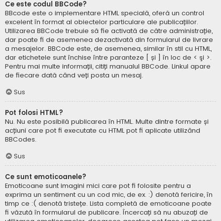
Ce este codul BBCode?
BBcode este o implementare HTML specială, oferă un control
excelent în format al obiectelor particulare ale publicațiilor.
Utilizarea BBCode trebuie să fie activată de către administrație,
dar poate fi de asemenea dezactivată din formularul de livrare
a mesajelor. BBCode este, de asemenea, similar în stil cu HTML,
dar etichetele sunt închise între paranteze [ și ] în loc de < şi >.
Pentru mai multe informații, citiți manualul BBCode. Linkul apare
de fiecare dată când veți posta un mesaj.
Sus
Pot folosi HTML?
Nu. Nu este posibilă publicarea în HTML. Multe dintre formate și
acțiuni care pot fi executate cu HTML pot fi aplicate utilizând
BBCodes.
Sus
Ce sunt emoticoanele?
Emoticoane sunt imagini mici care pot fi folosite pentru a
exprima un sentiment cu un cod mic, de ex. :) denotă fericire, în
timp ce :( denotă tristețe. Lista completă de emoticoane poate
fi văzută în formularul de publicare. Încercați să nu abuzați de