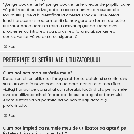
"Șterge cookie-urile" șterge cookie-urile create de phpBB, care
vă păstrează autorizația de a accesa anumite resurse ale
forumului și de a fi identificat la acesta. Cookie-urile oferă
funcții precum citirea urmăririi de navigare pe forum de către
utilizator dacă administrația a activat opțiunea. Dacă aveți
probleme cu intrarea sau părăsirea forumului, ștergerea
cookie-urilor vă va ajuta cu siguranță.
Sus
Preferințe și setări ale utilizatorului
Cum pot schimba setările mele?
Dacă sunteți un utilizator înregistrat, toate datele și setările dvs.
sunt arhivate în baza noastră de date. Pentru a le modifica,
vizitați Panoul de control al utilizatorului; făcând clic pe numele
dvs. de utilizator situat în partea de sus a paginilor forumului.
Acest sistem vă va permite să vă schimbați datele și
preferințele.
Sus
Cum pot împiedica numele meu de utilizator să apară pe
listele utilizatorilor conectați?