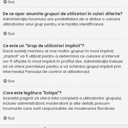
Sus
De ce apar anumite grupuri de utilizatori în culori diferite?
Administrația forumului are posibilitatea de a atribui o culoare
utilizatorilor unui grup pentru a le facilita identificarea.
Sus
Ce este un "Grup de utilizatori implicit"?
Dacă sunteți membru al mai multor grupuri în mod implicit,
„implicit” va fi utilizat pentru a determina ce culoare și interval
vor fi afișate în mod implicit în profilul dvs. Administrația trebuie
să vă ofere permisiuni pentru a vă schimba grupul implicit prin
intermediul Panoului de control al utilizatorului.
Sus
Care este legătura "Echipa"?
Această pagină vă oferă lista completă a utilizatorilor grupului,
inclusiv administratorii, moderatorii și alte detalii, precum
forumurile care sunt responsabile de moderarea fiecăruia.
Sus