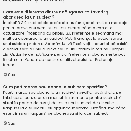
Care este diferența dintre adăugarea ca favorit și
abonarea la un subiect?
În phpBB 3.0, subiectele preferate au funcționat mult ca marcaje
pentru browserul web. Nu ați fost alertat când a existat o
actualizare. Începând cu phpBB 3.1, Preferințele seamănă mai
mult cu abonarea la un subiect. Poți fi anunțat la actualizarea
unui subiect preferat. Abonându-vă însă, veți fi anunțat că există
o actualizare a unui subiect sau a unui forum în forumul propriu-
zis. Opțiunile de notificare pentru Preferințe și abonamente pot
fi setate în Panoul de control al utilizatorului, la „Preferințe
forum”.
Sus
Cum poți marca sau abona la subiecte specifice?
Puteți marca sau abona la un subiect specific, făcând clic pe
linkul corespunzător din meniul „Instrumente pentru subiecte”,
situat în partea de sus și de jos a unui subiect de discuție.
Răspuns la o Subiectul cu opțiunea marcată „Notifica-mă când
este trimis un răspuns” se abonează și la acel subiect.
Sus