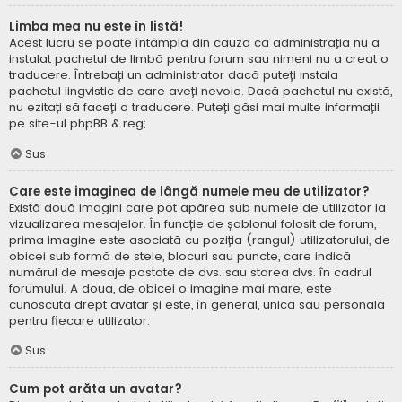
Limba mea nu este în listă!
Acest lucru se poate întâmpla din cauză că administrația nu a
instalat pachetul de limbă pentru forum sau nimeni nu a creat o
traducere. Întrebați un administrator dacă puteți instala
pachetul lingvistic de care aveți nevoie. Dacă pachetul nu există,
nu ezitați să faceți o traducere. Puteți găsi mai multe informații
pe site-ul
phpBB
& reg;
Sus
Care este imaginea de lângă numele meu de utilizator?
Există două imagini care pot apărea sub numele de utilizator la
vizualizarea mesajelor. În funcție de șablonul folosit de forum,
prima imagine este asociată cu poziția (rangul) utilizatorului, de
obicei sub formă de stele, blocuri sau puncte, care indică
numărul de mesaje postate de dvs. sau starea dvs. în cadrul
forumului. A doua, de obicei o imagine mai mare, este
cunoscută drept avatar și este, în general, unică sau personală
pentru fiecare utilizator.
Sus
Cum pot arăta un avatar?