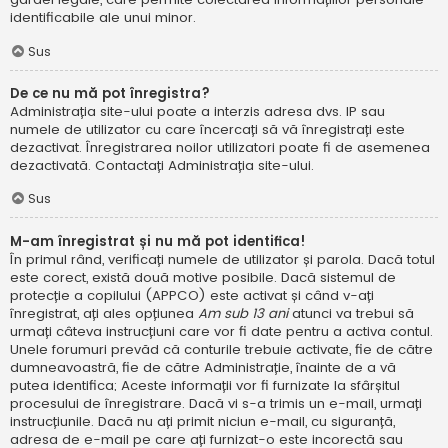
identificabile ale unui minor.
Sus
De ce nu mă pot înregistra?
Administrația site-ului poate a interzis adresa dvs. IP sau
numele de utilizator cu care încercați să vă înregistrați este
dezactivat. Înregistrarea noilor utilizatori poate fi de asemenea
dezactivată. Contactați Administrația site-ului.
Sus
M-am înregistrat și nu mă pot identifica!
În primul rând, verificați numele de utilizator și parola. Dacă totul
este corect, există două motive posibile. Dacă sistemul de
protecție a copilului (APPCO) este activat și când v-ați
înregistrat, ați ales opțiunea
Am sub 13 ani
atunci va trebui să
urmați câteva instrucțiuni care vor fi date pentru a activa contul.
Unele forumuri prevăd că conturile trebuie activate, fie de către
dumneavoastră, fie de către Administrație, înainte de a vă
putea identifica; Aceste informații vor fi furnizate la sfârșitul
procesului de înregistrare. Dacă vi s-a trimis un e-mail, urmați
instrucțiunile. Dacă nu ați primit niciun e-mail, cu siguranță,
adresa de e-mail pe care ați furnizat-o este incorectă sau