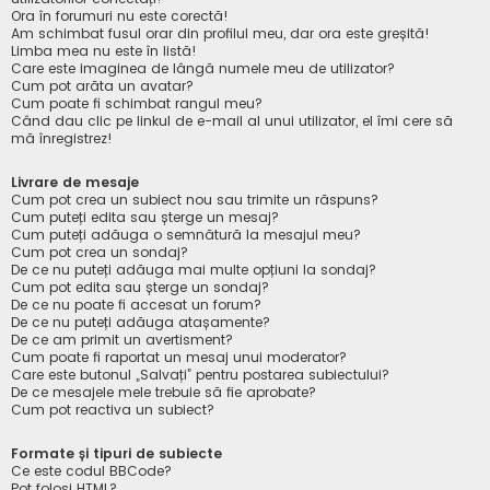
Ora în forumuri nu este corectă!
Am schimbat fusul orar din profilul meu, dar ora este greșită!
Limba mea nu este în listă!
Care este imaginea de lângă numele meu de utilizator?
Cum pot arăta un avatar?
Cum poate fi schimbat rangul meu?
Când dau clic pe linkul de e-mail al unui utilizator, el îmi cere să
mă înregistrez!
Livrare de mesaje
Cum pot crea un subiect nou sau trimite un răspuns?
Cum puteți edita sau șterge un mesaj?
Cum puteți adăuga o semnătură la mesajul meu?
Cum pot crea un sondaj?
De ce nu puteți adăuga mai multe opțiuni la sondaj?
Cum pot edita sau șterge un sondaj?
De ce nu poate fi accesat un forum?
De ce nu puteți adăuga atașamente?
De ce am primit un avertisment?
Cum poate fi raportat un mesaj unui moderator?
Care este butonul „Salvați” pentru postarea subiectului?
De ce mesajele mele trebuie să fie aprobate?
Cum pot reactiva un subiect?
Formate și tipuri de subiecte
Ce este codul BBCode?
Pot folosi HTML?