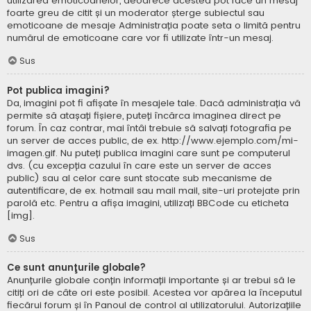
utilizarea emoticoanelor, deoarece acestea pot face un mesaj
foarte greu de citit și un moderator șterge subiectul sau
emoticoane de mesaje Administrația poate seta o limită pentru
numărul de emoticoane care vor fi utilizate într-un mesaj.
Sus
Pot publica imagini?
Da, imagini pot fi afișate în mesajele tale. Dacă administrația vă
permite să atașați fișiere, puteți încărca imaginea direct pe
forum. În caz contrar, mai întâi trebuie să salvați fotografia pe
un server de acces public, de ex. http://www.ejemplo.com/mi-
imagen.gif. Nu puteți publica imagini care sunt pe computerul
dvs. (cu excepția cazului în care este un server de acces
public) sau al celor care sunt stocate sub mecanisme de
autentificare, de ex. hotmail sau mail mail, site-uri protejate prin
parolă etc. Pentru a afișa imagini, utilizați BBCode cu eticheta
[img].
Sus
Ce sunt anunţurile globale?
Anunțurile globale conțin informații importante și ar trebui să le
citiți ori de câte ori este posibil. Acestea vor apărea la începutul
fiecărui forum și în Panoul de control al utilizatorului. Autorizațiile