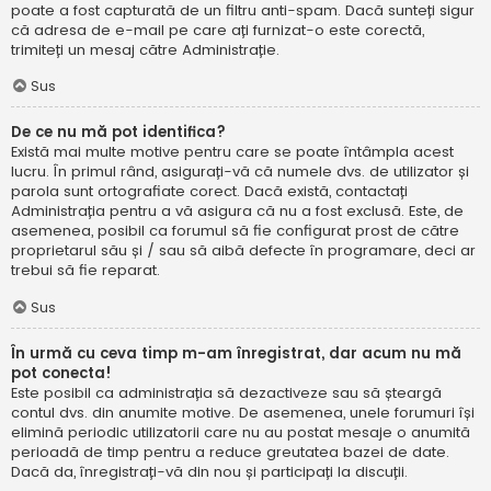
poate a fost capturată de un filtru anti-spam. Dacă sunteți sigur
că adresa de e-mail pe care ați furnizat-o este corectă,
trimiteți un mesaj către Administrație.
Sus
De ce nu mă pot identifica?
Există mai multe motive pentru care se poate întâmpla acest
lucru. În primul rând, asigurați-vă că numele dvs. de utilizator și
parola sunt ortografiate corect. Dacă există, contactați
Administrația pentru a vă asigura că nu a fost exclusă. Este, de
asemenea, posibil ca forumul să fie configurat prost de către
proprietarul său și / sau să aibă defecte în programare, deci ar
trebui să fie reparat.
Sus
În urmă cu ceva timp m-am înregistrat, dar acum nu mă
pot conecta!
Este posibil ca administrația să dezactiveze sau să șteargă
contul dvs. din anumite motive. De asemenea, unele forumuri își
elimină periodic utilizatorii care nu au postat mesaje o anumită
perioadă de timp pentru a reduce greutatea bazei de date.
Dacă da, înregistrați-vă din nou și participați la discuții.