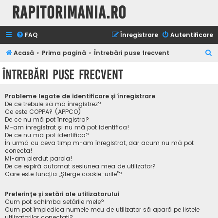
Rapitorimania.ro
FAQ
Înregistrare
Autentificare
C
Acasă
Prima pagină
Întrebări puse frecvent
ă
Întrebări puse frecvent
u
t
Probleme legate de identificare și înregistrare
a
De ce trebuie să mă înregistrez?
Ce este COPPA? (APPCO)
r
De ce nu mă pot înregistra?
M-am înregistrat și nu mă pot identifica!
e
De ce nu mă pot identifica?
În urmă cu ceva timp m-am înregistrat, dar acum nu mă pot
conecta!
Mi-am pierdut parola!
De ce expiră automat sesiunea mea de utilizator?
Care este funcția „Șterge cookie-urile”?
Preferințe și setări ale utilizatorului
Cum pot schimba setările mele?
Cum pot împiedica numele meu de utilizator să apară pe listele
utilizatorilor conectați?