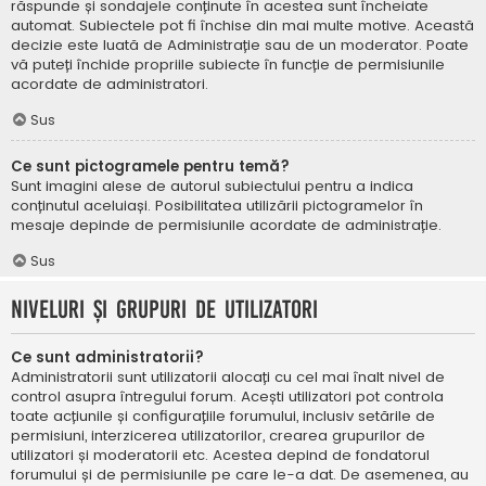
răspunde și sondajele conținute în acestea sunt încheiate
automat. Subiectele pot fi închise din mai multe motive. Această
decizie este luată de Administrație sau de un moderator. Poate
vă puteți închide propriile subiecte în funcție de permisiunile
acordate de administratori.
Sus
Ce sunt pictogramele pentru temă?
Sunt imagini alese de autorul subiectului pentru a indica
conținutul aceluiași. Posibilitatea utilizării pictogramelor în
mesaje depinde de permisiunile acordate de administrație.
Sus
Niveluri și grupuri de utilizatori
Ce sunt administratorii?
Administratorii sunt utilizatorii alocați cu cel mai înalt nivel de
control asupra întregului forum. Acești utilizatori pot controla
toate acțiunile și configurațiile forumului, inclusiv setările de
permisiuni, interzicerea utilizatorilor, crearea grupurilor de
utilizatori și moderatorii etc. Acestea depind de fondatorul
forumului și de permisiunile pe care le-a dat. De asemenea, au