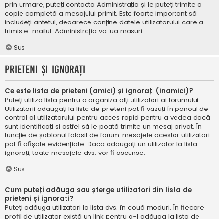
prin urmare, puteți contacta Administrația și le puteți trimite o
copie completă a mesajului primit. Este foarte important să
includeți antetul, deoarece conține datele utilizatorului care a
trimis e-mailul. Administrația va lua măsuri.
Sus
Prieteni și ignorați
Ce este lista de prieteni (amici) și ignorați (inamici)?
Puteți utiliza lista pentru a organiza alți utilizatori ai forumului.
Utilizatorii adăugați la lista de prieteni pot fi văzuți în panoul de
control al utilizatorului pentru acces rapid pentru a vedea dacă
sunt identificați și astfel să le poată trimite un mesaj privat. În
funcție de șablonul folosit de forum, mesajele acestor utilizatori
pot fi afișate evidențiate. Dacă adăugați un utilizator la lista
ignorați, toate mesajele dvs. vor fi ascunse.
Sus
Cum puteți adăuga sau șterge utilizatori din lista de
prieteni și ignorați?
Puteți adăuga utilizatori la lista dvs. în două moduri. În fiecare
profil de utilizator există un link pentru a-l adăuga la lista de