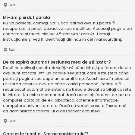
Sus
Mi-am pierdut parola!
Nu vă panicați, calmați-vă! Dacă parola dvs. nu poate fi
recuperată, o puteți dezactiva sau modifica. Accesați pagina de
conectare și faceți clic pe
Mi-am uitat parola
. Urmați
instrucțiunile și veți fi identificați din nou în cel mai scurt timp.
Sus
De ce expiră automat sesiunea mea de utilizator?
Dacă nu activați caseta
Amintiți-vă
când intrați pe forum, datele
dvs. sunt stocate într-un cookie securizat, care este șters când
părăsiți pagina sau după un anumit timp. Acest lucru împiedică
utilizarea contului dvs. de către o altă persoană. Pentru a fi
recunoscut automat de sistem, nu trebuie decât să bifați caseta
la intrare. Nu este recomandat dacă accesați forumul de pe un
computer partajat, de ex. bibliotecă, cafenele informatice,
computere universitare etc. Dacă nu vedeți caseta, înseamnă
că administrația forumului a dezactivat opțiunea.
Sus
Care este funcția „Șterge cookie-urile”?