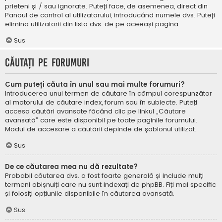
prieteni și / sau ignorate. Puteți face, de asemenea, direct din
Panoul de control al utilizatorului, introducând numele dvs. Puteți
elimina utilizatorii din lista dvs. de pe aceeași pagină.
Sus
Căutați pe forumuri
Cum puteți căuta în unul sau mai multe forumuri?
Introducerea unui termen de căutare în câmpul corespunzător
al motorului de căutare index, forum sau în subiecte. Puteți
accesa căutări avansate făcând clic pe linkul „Căutare
avansată” care este disponibil pe toate paginile forumului.
Modul de accesare a căutării depinde de șablonul utilizat.
Sus
De ce căutarea mea nu dă rezultate?
Probabil căutarea dvs. a fost foarte generală și include mulți
termeni obișnuiți care nu sunt indexați de phpBB. Fiți mai specific
și folosiți opțiunile disponibile în căutarea avansată.
Sus