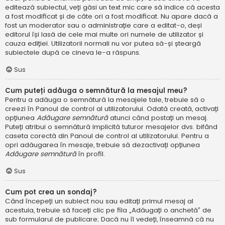
editează subiectul, veți găsi un text mic care să indice că acesta
a fost modificat și de câte ori a fost modificat. Nu apare dacă a
fost un moderator sau o administrație care a editat-o, deși
editorul își lasă de cele mai multe ori numele de utilizator și
cauza ediției. Utilizatorii normali nu vor putea să-și șteargă
subiectele după ce cineva le-a răspuns.
Sus
Cum puteți adăuga o semnătură la mesajul meu?
Pentru a adăuga o semnătură la mesajele tale, trebuie să o
creezi în Panoul de control al utilizatorului. Odată creată, activați
opțiunea
Adăugare semnătură
atunci când postați un mesaj.
Puteți atribui o semnătură implicită tuturor mesajelor dvs. bifând
caseta corectă din Panoul de control al utilizatorului. Pentru a
opri adăugarea în mesaje, trebuie să dezactivați opțiunea
Adăugare semnătură
în profil.
Sus
Cum pot crea un sondaj?
Când începeți un subiect nou sau editați primul mesaj al
acestuia, trebuie să faceți clic pe fila „Adăugați o anchetă” de
sub formularul de publicare; Dacă nu îl vedeți, înseamnă că nu