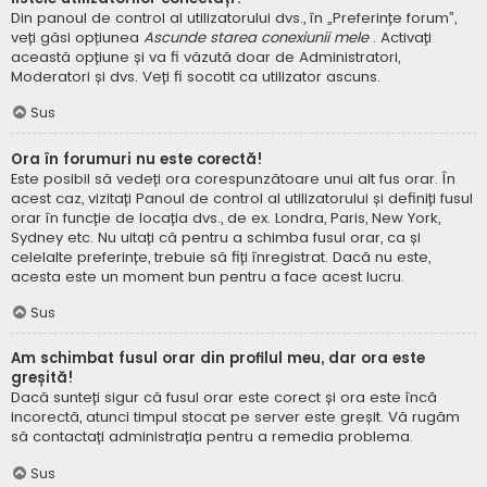
Din panoul de control al utilizatorului dvs., în „Preferințe forum”,
veți găsi opțiunea
Ascunde starea conexiunii mele
. Activați
această opțiune și va fi văzută doar de Administratori,
Moderatori și dvs. Veți fi socotit ca utilizator ascuns.
Sus
Ora în forumuri nu este corectă!
Este posibil să vedeți ora corespunzătoare unui alt fus orar. În
acest caz, vizitați Panoul de control al utilizatorului și definiți fusul
orar în funcție de locația dvs., de ex. Londra, Paris, New York,
Sydney etc. Nu uitați că pentru a schimba fusul orar, ca și
celelalte preferințe, trebuie să fiți înregistrat. Dacă nu este,
acesta este un moment bun pentru a face acest lucru.
Sus
Am schimbat fusul orar din profilul meu, dar ora este
greșită!
Dacă sunteți sigur că fusul orar este corect și ora este încă
incorectă, atunci timpul stocat pe server este greșit. Vă rugăm
să contactați administrația pentru a remedia problema.
Sus