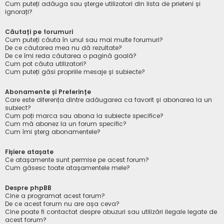
Cum puteți adăuga sau șterge utilizatori din lista de prieteni și
ignorați?
Căutați pe forumuri
Cum puteți căuta în unul sau mai multe forumuri?
De ce căutarea mea nu dă rezultate?
De ce îmi reda căutarea o pagină goală?
Cum pot căuta utilizatori?
Cum puteți găsi propriile mesaje și subiecte?
Abonamente și Preferințe
Care este diferența dintre adăugarea ca favorit și abonarea la un
subiect?
Cum poți marca sau abona la subiecte specifice?
Cum mă abonez la un forum specific?
Cum îmi șterg abonamentele?
Fișiere atașate
Ce atașamente sunt permise pe acest forum?
Cum găsesc toate atașamentele mele?
Despre phpBB
Cine a programat acest forum?
De ce acest forum nu are așa ceva?
Cine poate fi contactat despre abuzuri sau utilizări ilegale legate de
acest forum?