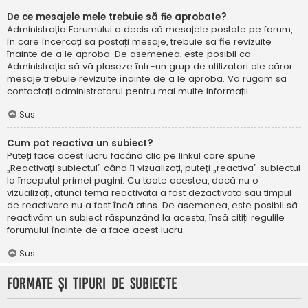
De ce mesajele mele trebuie să fie aprobate?
Administrația Forumului a decis că mesajele postate pe forum,
în care încercați să postați mesaje, trebuie să fie revizuite
înainte de a le aproba. De asemenea, este posibil ca
Administrația să vă plaseze într-un grup de utilizatori ale căror
mesaje trebuie revizuite înainte de a le aproba. Vă rugăm să
contactați administratorul pentru mai multe informații.
Sus
Cum pot reactiva un subiect?
Puteți face acest lucru făcând clic pe linkul care spune
„Reactivați subiectul” când îl vizualizați, puteți „reactiva” subiectul
la începutul primei pagini. Cu toate acestea, dacă nu o
vizualizați, atunci tema reactivată a fost dezactivată sau timpul
de reactivare nu a fost încă atins. De asemenea, este posibil să
reactivăm un subiect răspunzând la acesta, însă citiți regulile
forumului înainte de a face acest lucru.
Sus
Formate și tipuri de subiecte