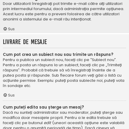
Doar utilizatorii înregistrați pot trimite e-mail către alți utilizatori
prin intermediul forumului, dacă administrația permite opțiunea.
Acest lucru este pentru a preveni folosirea de către utilizatori
anonimi a sistemului de e-mail rău intenționat.
Sus
Livrare de mesaje
Cum pot crea un subiect nou sau trimite un răspuns?
Pentru a publica un subiect nou, faceți clic pe "Subiect nou".
Pentru a posta un răspuns la un subiect, faceți clic pe „Trimiteți
răspuns”. Probabil că trebuie să vă înregistrați înainte de a
putea posta și răspunde. Sub fiecare forum veți găsi o listă cu
acțiunile permise. Exemplu: puteți posta subiecte noi, puteți vota
în sondaje etc.
Sus
Cum puteți edita sau șterge un mesaj?
Dacă nu sunteți administrator sau moderator, puteți șterge sau
modifica doar mesajele proprii. Pentru a le edita trebuie să
faceți clic pe butonul
edit
(uneori această opțiune este valabilă
doar pentru o anumită perioadă de timp). Dacă cineva vă