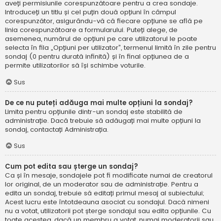
aveți permisiunile corespunzătoare pentru a crea sondaje.
Introduceți un titlu și cel puțin două opțiuni în câmpul
corespunzător, asigurându-vă că fiecare opțiune se află pe
linia corespunzătoare a formularului. Puteți alege, de
asemenea, numărul de opțiuni pe care utilizatorul le poate
selecta în fila „Opțiuni per utilizator”, termenul limită în zile pentru
sondaj (0 pentru durată infinită) și în final opțiunea de a
permite utilizatorilor să își schimbe voturile.
Sus
De ce nu puteți adăuga mai multe opțiuni la sondaj?
Limita pentru opțiunile dintr-un sondaj este stabilită de
administrație. Dacă trebuie să adăugați mai multe opțiuni la
sondaj, contactați Administrația.
Sus
Cum pot edita sau șterge un sondaj?
Ca și în mesaje, sondajele pot fi modificate numai de creatorul
lor original, de un moderator sau de administrație. Pentru a
edita un sondaj, trebuie să editați primul mesaj al subiectului;
Acest lucru este întotdeauna asociat cu sondajul. Dacă nimeni
nu a votat, utilizatorii pot șterge sondajul sau edita opțiunile. Cu
toate acestea, dacă un membru a votat, numai moderatorii sau