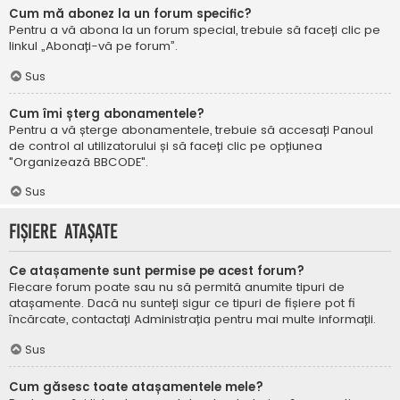
Cum mă abonez la un forum specific?
Pentru a vă abona la un forum special, trebuie să faceți clic pe
linkul „Abonați-vă pe forum”.
Sus
Cum îmi șterg abonamentele?
Pentru a vă șterge abonamentele, trebuie să accesați Panoul
de control al utilizatorului și să faceți clic pe opțiunea
"Organizează BBCODE".
Sus
Fișiere atașate
Ce atașamente sunt permise pe acest forum?
Fiecare forum poate sau nu să permită anumite tipuri de
atașamente. Dacă nu sunteți sigur ce tipuri de fișiere pot fi
încărcate, contactați Administrația pentru mai multe informații.
Sus
Cum găsesc toate atașamentele mele?