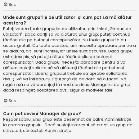
Sus
Unde sunt grupurile de utilizatori și cum pot să mă alătur
acestora?
Puteți vedea toate grupurile de utilizatori prin linkul „Grupuri de
utilizatori”. Dacă doriți să vă alăturați unui grup, puteți continua
făcând clic pe butonul corespunzător. Nu toate grupurile au
acces gratuit. Cu toate acestea, unii necesită aprobare pentru a
se alătura, alții sunt închise, iar unele sunt ascunse. Dacă grupul
este deschis, vă puteți alătura făcând clic pe butonul
corespunzător. Dacă grupul necesită aprobare pentru a vă
alătura, puteți solicita să vă alăturați făcând clic pe butonul
corespunzător. Liderul grupului trebuie să aprobe solicitarea
dvs. și vă va întreba cu siguranță de ce doriți să o faceți. Vă
rugăm să nu vă deranjați în mod continuu Managerul de grup
dacă respingeți solicitarea dvs.; sigur ai motivele tale.
Sus
Cum pot deveni Manager de grup?
Responsabilul unui grup este desemnat de către Administrație
la crearea grupului. Dacă sunteți interesat să creați un grup de
utilizatori, contactați Administrația.