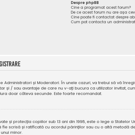
Despre phpBB
Cine a programat acest forum?
De ce acest forum nu are așa ce
Cine poate fi contactat despre abu
Cum pot contacta un administrat
gistrare
e Administratori și Moderatori. În unele cazuri, va trebui să vă înregi
tar și / sau avantaje de care nu v-ați bucura ca utilizator invitat, 
a dura doar câteva secunde. Este foarte recomandat.
e și protecția copiilor sub 13 ani din 1998, este o lege a Statelor Uni
i să fie scrisă și ratificată cu acordul părinților sau cu o altă metod
 unui minor.