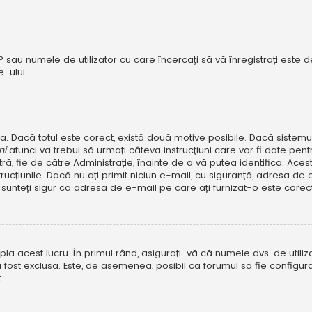
P sau numele de utilizator cu care încercați să vă înregistrați este dez
-ului.
rola. Dacă totul este corect, există două motive posibile. Dacă sistem
ni
atunci va trebui să urmați câteva instrucțiuni care vor fi date pen
, fie de către Administrație, înainte de a vă putea identifica; Aceste 
strucțiunile. Dacă nu ați primit niciun e-mail, cu siguranță, adresa d
sunteți sigur că adresa de e-mail pe care ați furnizat-o este corectă
a acest lucru. În primul rând, asigurați-vă că numele dvs. de utiliza
 fost exclusă. Este, de asemenea, posibil ca forumul să fie configura
.