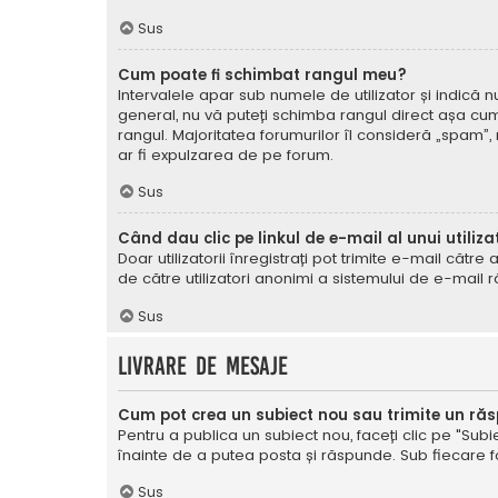
Sus
Cum poate fi schimbat rangul meu?
Intervalele apar sub numele de utilizator și indică nu
general, nu vă puteți schimba rangul direct așa cum 
rangul. Majoritatea forumurilor îl consideră „spam”,
ar fi expulzarea de pe forum.
Sus
Când dau clic pe linkul de e-mail al unui utiliza
Doar utilizatorii înregistrați pot trimite e-mail cătr
de către utilizatori anonimi a sistemului de e-mail r
Sus
Livrare de mesaje
Cum pot crea un subiect nou sau trimite un ră
Pentru a publica un subiect nou, faceți clic pe "Subie
înainte de a putea posta și răspunde. Sub fiecare for
Sus