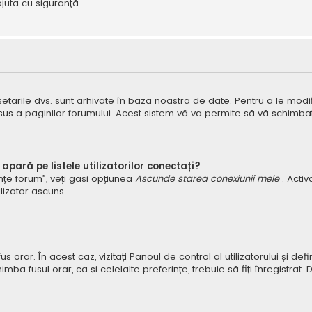
juta cu siguranță.
 setările dvs. sunt arhivate în baza noastră de date. Pentru a le modifi
 sus a paginilor forumului. Acest sistem vă va permite să vă schimbați
pară pe listele utilizatorilor conectați?
rințe forum”, veți găsi opțiunea
Ascunde starea conexiunii mele
. Acti
ilizator ascuns.
orar. În acest caz, vizitați Panoul de control al utilizatorului și defin
himba fusul orar, ca și celelalte preferințe, trebuie să fiți înregist