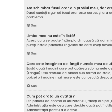
Am schimbat fusul orar din profilul meu, dar or
Dacă sunteți sigur că fusul orar este corect și ora 
problema.
Sus
Limba mea nu este în listă!
Acest lucru se poate întâmpla din cauză că administ
puteți instala pachetul lingvistic de care aveți nevoi
Sus
Care este imaginea de lângă numele meu de uti
Există două imagini care pot apărea sub numele de ut
(rangul) utilizatorului, de obicei sub formă de stel
obicei o imagine mai mare, este cunoscută drept avat
Sus
Cum pot arăta un avatar?
Din panoul de control al utilizatorului, faceți clic 
Administrația este cea care decide dacă pot fi utiliz
Administrația pentru a o activa.