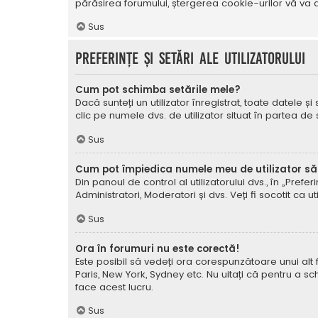
părăsirea forumului, ștergerea cookie-urilor vă va a
Sus
Preferințe și setări ale utilizatorului
Cum pot schimba setările mele?
Dacă sunteți un utilizator înregistrat, toate datele și
clic pe numele dvs. de utilizator situat în partea de
Sus
Cum pot împiedica numele meu de utilizator să a
Din panoul de control al utilizatorului dvs., în „Prefe
Administratori, Moderatori și dvs. Veți fi socotit ca ut
Sus
Ora în forumuri nu este corectă!
Este posibil să vedeți ora corespunzătoare unui alt fus 
Paris, New York, Sydney etc. Nu uitați că pentru a sc
face acest lucru.
Sus