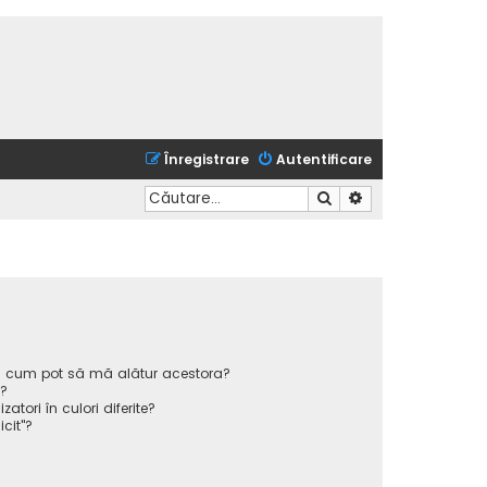
Înregistrare
Autentificare
Căutare
Căutare avansată
 și cum pot să mă alătur acestora?
p?
atori în culori diferite?
icit"?