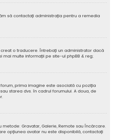
rugăm să contactați administrația pentru a remedia
creat o traducere. Întrebați un administrator dacă
si mai multe informații pe site-ul
phpBB
& reg;
e forum, prima imagine este asociată cu poziția
 sau starea dvs. în cadrul forumului. A doua, de
r.
atru metode: Gravatar, Galerie, Remote sau Încărcare.
care opțiunea avatar nu este disponibilă, contactați