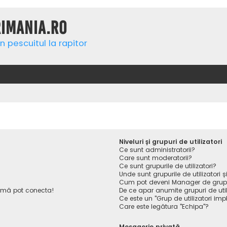
rimania.ro
n pescuitul la rapitor
Niveluri și grupuri de utilizatori
Ce sunt administratorii?
Care sunt moderatorii?
Ce sunt grupurile de utilizatori?
Unde sunt grupurile de utilizatori
Cum pot deveni Manager de gru
 mă pot conecta!
De ce apar anumite grupuri de utiliz
Ce este un "Grup de utilizatori impl
Care este legătura "Echipa"?
Mesagerie privată