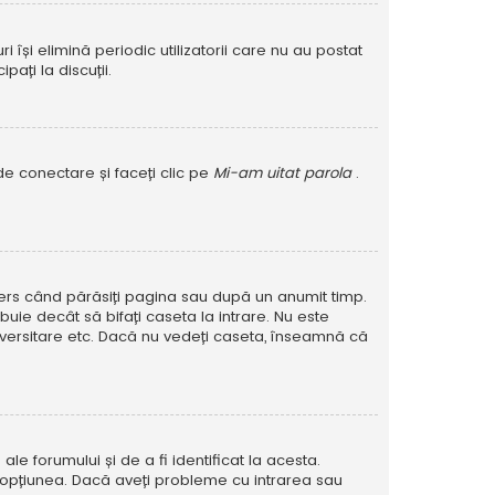
își elimină periodic utilizatorii care nu au postat
ați la discuții.
de conectare și faceți clic pe
Mi-am uitat parola
.
șters când părăsiți pagina sau după un anumit timp.
buie decât să bifați caseta la intrare. Nu este
versitare etc. Dacă nu vedeți caseta, înseamnă că
e forumului și de a fi identificat la acesta.
at opțiunea. Dacă aveți probleme cu intrarea sau