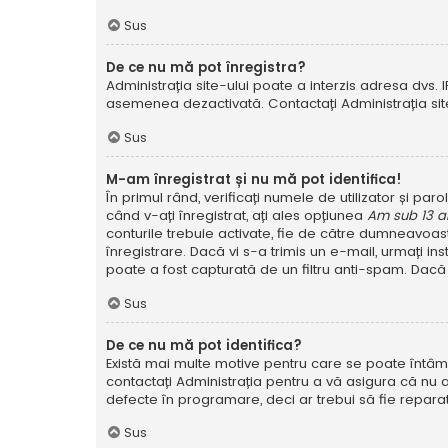
Sus
De ce nu mă pot înregistra?
Administrația site-ului poate a interzis adresa dvs. I
asemenea dezactivată. Contactați Administrația site
Sus
M-am înregistrat și nu mă pot identifica!
În primul rând, verificați numele de utilizator și pa
când v-ați înregistrat, ați ales opțiunea
Am sub 13 a
conturile trebuie activate, fie de către dumneavoastră
înregistrare. Dacă vi s-a trimis un e-mail, urmați in
poate a fost capturată de un filtru anti-spam. Dacă 
Sus
De ce nu mă pot identifica?
Există mai multe motive pentru care se poate întâmpl
contactați Administrația pentru a vă asigura că nu a
defecte în programare, deci ar trebui să fie reparat
Sus