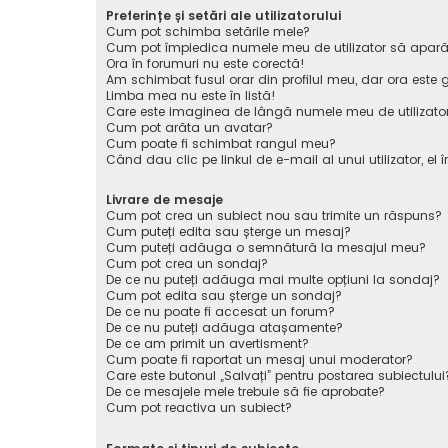
Preferințe și setări ale utilizatorului
Cum pot schimba setările mele?
Cum pot împiedica numele meu de utilizator să apară pe 
Ora în forumuri nu este corectă!
Am schimbat fusul orar din profilul meu, dar ora este g
Limba mea nu este în listă!
Care este imaginea de lângă numele meu de utilizato
Cum pot arăta un avatar?
Cum poate fi schimbat rangul meu?
Când dau clic pe linkul de e-mail al unui utilizator, el 
Livrare de mesaje
Cum pot crea un subiect nou sau trimite un răspuns?
Cum puteți edita sau șterge un mesaj?
Cum puteți adăuga o semnătură la mesajul meu?
Cum pot crea un sondaj?
De ce nu puteți adăuga mai multe opțiuni la sondaj?
Cum pot edita sau șterge un sondaj?
De ce nu poate fi accesat un forum?
De ce nu puteți adăuga atașamente?
De ce am primit un avertisment?
Cum poate fi raportat un mesaj unui moderator?
Care este butonul „Salvați” pentru postarea subiectului
De ce mesajele mele trebuie să fie aprobate?
Cum pot reactiva un subiect?