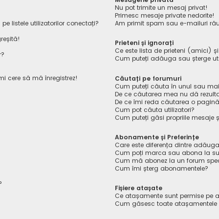
Nu pot trimite un mesaj privat!
Primesc mesaje private nedorite!
listele utilizatorilor conectați?
Am primit spam sau e-mailuri rău
reșită!
Prieteni și ignorați
Ce este lista de prieteni (amici) ș
r?
Cum puteți adăuga sau șterge utiliz
îmi cere să mă înregistrez!
Căutați pe forumuri
Cum puteți căuta în unul sau mai
De ce căutarea mea nu dă rezult
De ce îmi reda căutarea o pagin
Cum pot căuta utilizatori?
Cum puteți găsi propriile mesaje ș
Abonamente și Preferințe
Care este diferența dintre adăuga
Cum poți marca sau abona la sub
Cum mă abonez la un forum spec
Cum îmi șterg abonamentele?
?
Fișiere atașate
Ce atașamente sunt permise pe a
Cum găsesc toate atașamentele