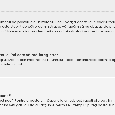
mărul de postări ale utilizatorului sau poziția acestuia în cadrul foru
este stabilit de către administrație. Vă rugăm să nu abuzați de priv
 nu îl tolerează, iar moderatorii sau administratorii vor reduce numă
tor, el îmi cere să mă înregistrez!
e alți utilizatori prin intermediul forumului, dacă administrația permit
ău intenționat.
spuns?
ct nou". Pentru a posta un răspuns la un subiect, faceți clic pe „Trimi
um veți găsi o listă cu acțiunile permise. Exemplu: puteți posta subi