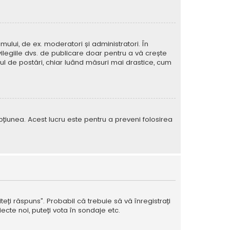
mului, de ex. moderatori și administratori. În
ilegiile dvs. de publicare doar pentru a vă crește
rul de postări, chiar luând măsuri mai drastice, cum
e opțiunea. Acest lucru este pentru a preveni folosirea
teți răspuns”. Probabil că trebuie să vă înregistrați
ecte noi, puteți vota în sondaje etc.