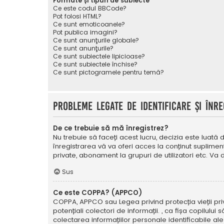
Formate și tipuri de subiecte
Ce este codul BBCode?
Pot folosi HTML?
Ce sunt emoticoanele?
Pot publica imagini?
Ce sunt anunţurile globale?
Ce sunt anunţurile?
Ce sunt subiectele lipicioase?
Ce sunt subiectele închise?
Ce sunt pictogramele pentru temă?
Probleme legate de identificare și înre
De ce trebuie să mă înregistrez?
Nu trebuie să faceți acest lucru, decizia este luată d
înregistrarea vă va oferi acces la conținut suplimen
private, abonament la grupuri de utilizatori etc. V
Sus
Ce este COPPA? (APPCO)
COPPA, APPCO sau Legea privind protecția vieții privat
potențiali colectori de informații. , ca fișa copilulu
colectarea informațiilor personale identificabile ale