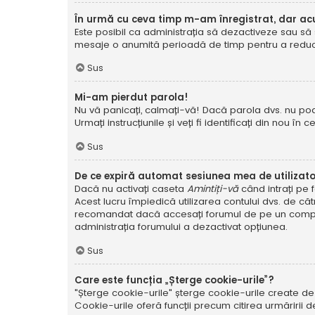
În urmă cu ceva timp m-am înregistrat, dar a
Este posibil ca administrația să dezactiveze sau să 
mesaje o anumită perioadă de timp pentru a reduce g
Sus
Mi-am pierdut parola!
Nu vă panicați, calmați-vă! Dacă parola dvs. nu poa
Urmați instrucțiunile și veți fi identificați din nou în c
Sus
De ce expiră automat sesiunea mea de utilizat
Dacă nu activați caseta
Amintiți-vă
când intrați pe 
Acest lucru împiedică utilizarea contului dvs. de că
recomandat dacă accesați forumul de pe un compute
administrația forumului a dezactivat opțiunea.
Sus
Care este funcția „Șterge cookie-urile”?
"Șterge cookie-urile" șterge cookie-urile create de
Cookie-urile oferă funcții precum citirea urmăririi