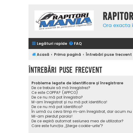
Rapito
Ora exacta i
Legături rapide
FAQ
Acasă
Prima pagină
Întrebări puse frecvent
Întrebări puse frecvent
Probleme legate de identificare și înregistrare
De ce trebuie să mă înregistrez?
Ce este COPPA? (APPCO)
De ce nu mă pot înregistra?
M-am înregistrat și nu mă pot identifica!
De ce nu mă pot identifica?
În urmă cu ceva timp m-am înregistrat, dar acum nu
Mi-am pierdut parola!
De ce expiră automat sesiunea mea de utilizator?
Care este funcția „Șterge cookie-urile”?