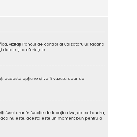
ca, vizitați Panoul de control al utilizatorului; făcând
 datele și preferințele.
vați această opțiune și va fi văzută doar de
iți fusul orar în funcție de locația dvs., de ex. Londra,
rat. Dacă nu este, acesta este un moment bun pentru a