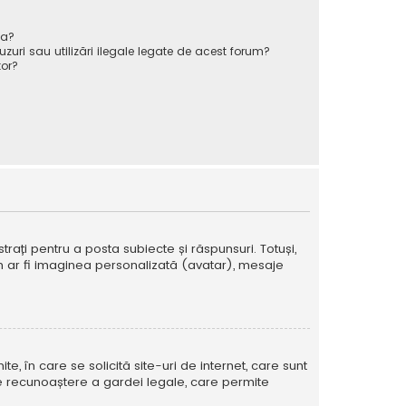
va?
zuri sau utilizări ilegale legate de acest forum?
or?
strați pentru a posta subiecte și răspunsuri. Totuși,
cum ar fi imaginea personalizată (avatar), mesaje
te, în care se solicită site-uri de internet, care sunt
ă de recunoaștere a gardei legale, care permite