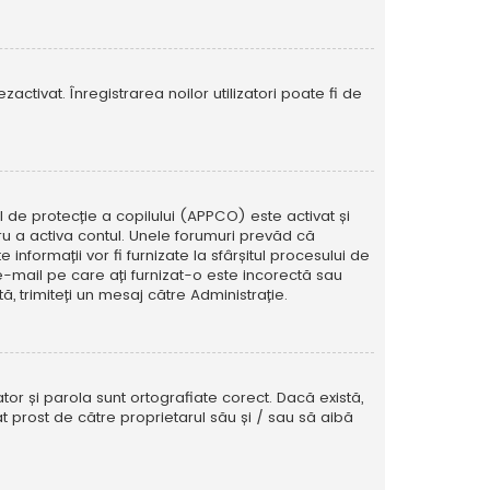
activat. Înregistrarea noilor utilizatori poate fi de
ul de protecție a copilului (APPCO) este activat și
tru a activa contul. Unele forumuri prevăd că
informații vor fi furnizate la sfârșitul procesului de
e e-mail pe care ați furnizat-o este incorectă sau
, trimiteți un mesaj către Administrație.
tor și parola sunt ortografiate corect. Dacă există,
t prost de către proprietarul său și / sau să aibă