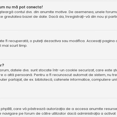
cum nu mă pot conecta!
șteargă contul dvs. din anumite motive. De asemenea, unele forumuri 
reutatea bazei de date. Dacă da, înregistrați-vă din nou și particip
te fi recuperată, o puteți dezactiva sau modifica. Accesați pagina 
el mai scurt timp.
or?
forum, datele dvs. sunt stocate într-un cookie securizat, care este 
tre o altă persoană. Pentru a fi recunoscut automat de sistem, nu tre
r partajat, de ex. bibliotecă, cafenele informatice, computere uni
 phpBB, care vă păstrează autorizația de a accesa anumite resurse al
 de navigare pe forum de către utilizator dacă administrația a activ