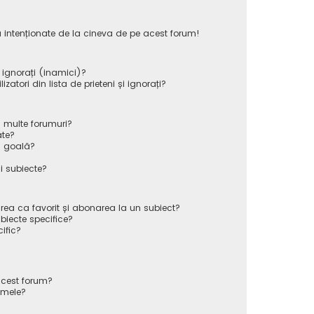
 intenționate de la cineva de pe acest forum!
i ignorați (inamici)?
atori din lista de prieteni și ignorați?
 multe forumuri?
ate?
ă goală?
i subiecte?
rea ca favorit și abonarea la un subiect?
iecte specifice?
ific?
cest forum?
 mele?