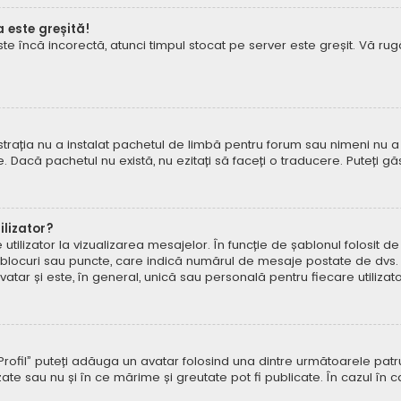
a este greșită!
este încă incorectă, atunci timpul stocat pe server este greșit. Vă 
rația nu a instalat pachetul de limbă pentru forum sau nimeni nu a 
e. Dacă pachetul nu există, nu ezitați să faceți o traducere. Puteți gă
lizator?
ilizator la vizualizarea mesajelor. În funcție de șablonul folosit d
e, blocuri sau puncte, care indică numărul de mesaje postate de dvs.
ar și este, în general, unică sau personală pentru fiecare utilizato
pe „Profil” puteți adăuga un avatar folosind una dintre următoarele p
ate sau nu și în ce mărime și greutate pot fi publicate. În cazul în 