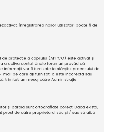
activat. Înregistrarea noilor utilizatori poate fi de
ul de protecție a copilului (APPCO) este activat și
tru a activa contul. Unele forumuri prevăd că
informații vor fi furnizate la sfârșitul procesului de
e e-mail pe care ați furnizat-o este incorectă sau
, trimiteți un mesaj către Administrație.
tor și parola sunt ortografiate corect. Dacă există,
t prost de către proprietarul său și / sau să aibă