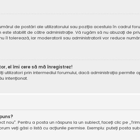
mărul de postări ale utilizatorului sau poziția acestuia în cadrul foru
este stabilit de către administrație. Vă rugăm să nu abuzați de priv
 nu îl tolerează, iar moderatorii sau administratorii vor reduce numă
tor, el îmi cere să mă înregistrez!
e alți utilizatori prin intermediul forumului, dacă administrația permit
ău intenționat.
spuns?
ct nou". Pentru a posta un răspuns la un subiect, faceți clic pe „Trimi
um veți găsi o listă cu acțiunile permise. Exemplu: puteți posta subi