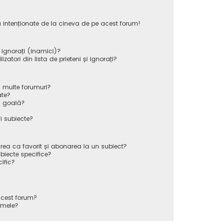
 intenționate de la cineva de pe acest forum!
i ignorați (inamici)?
atori din lista de prieteni și ignorați?
 multe forumuri?
ate?
ă goală?
i subiecte?
rea ca favorit și abonarea la un subiect?
iecte specifice?
ific?
cest forum?
 mele?