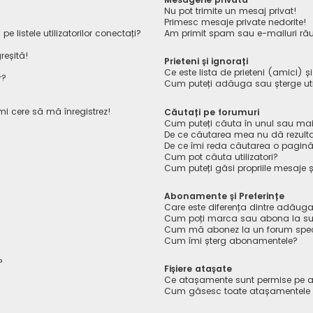
Nu pot trimite un mesaj privat!
Primesc mesaje private nedorite!
listele utilizatorilor conectați?
Am primit spam sau e-mailuri rău
reșită!
Prieteni și ignorați
Ce este lista de prieteni (amici) ș
r?
Cum puteți adăuga sau șterge utiliz
îmi cere să mă înregistrez!
Căutați pe forumuri
Cum puteți căuta în unul sau mai
De ce căutarea mea nu dă rezult
De ce îmi reda căutarea o pagin
Cum pot căuta utilizatori?
Cum puteți găsi propriile mesaje ș
Abonamente și Preferințe
Care este diferența dintre adăuga
Cum poți marca sau abona la sub
Cum mă abonez la un forum spec
Cum îmi șterg abonamentele?
?
Fișiere atașate
Ce atașamente sunt permise pe a
Cum găsesc toate atașamentele