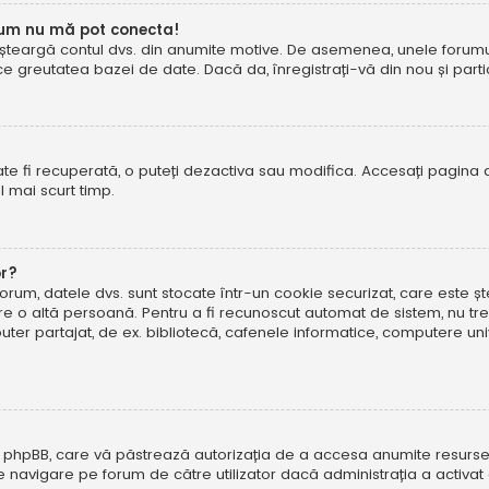
cum nu mă pot conecta!
șteargă contul dvs. din anumite motive. De asemenea, unele forumuri 
reutatea bazei de date. Dacă da, înregistrați-vă din nou și particip
te fi recuperată, o puteți dezactiva sau modifica. Accesați pagina 
el mai scurt timp.
or?
forum, datele dvs. sunt stocate într-un cookie securizat, care este 
tre o altă persoană. Pentru a fi recunoscut automat de sistem, nu tre
r partajat, de ex. bibliotecă, cafenele informatice, computere uni
 phpBB, care vă păstrează autorizația de a accesa anumite resurse al
 de navigare pe forum de către utilizator dacă administrația a activ