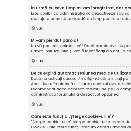
În urmă cu ceva timp m-am înregistrat, dar a
Este posibil ca administrația să dezactiveze sau să 
mesaje o anumită perioadă de timp pentru a reduce g
Sus
Mi-am pierdut parola!
Nu vă panicați, calmați-vă! Dacă parola dvs. nu poa
Urmați instrucțiunile și veți fi identificați din nou în c
Sus
De ce expiră automat sesiunea mea de utilizat
Dacă nu activați caseta
Amintiți-vă
când intrați pe 
Acest lucru împiedică utilizarea contului dvs. de că
recomandat dacă accesați forumul de pe un compute
administrația forumului a dezactivat opțiunea.
Sus
Care este funcția „Șterge cookie-urile”?
"Șterge cookie-urile" șterge cookie-urile create de
Cookie-urile oferă funcții precum citirea urmăririi