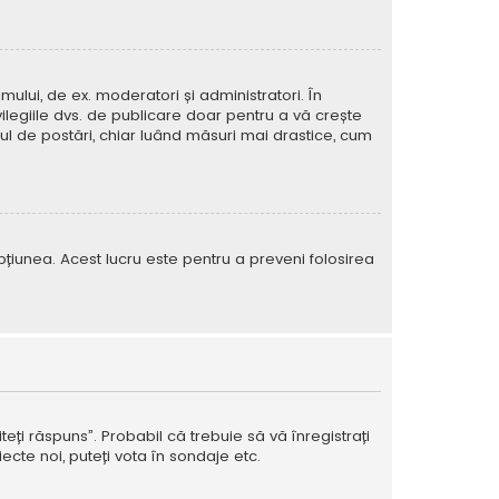
mului, de ex. moderatori și administratori. În
ilegiile dvs. de publicare doar pentru a vă crește
rul de postări, chiar luând măsuri mai drastice, cum
e opțiunea. Acest lucru este pentru a preveni folosirea
teți răspuns”. Probabil că trebuie să vă înregistrați
ecte noi, puteți vota în sondaje etc.