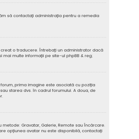
rugăm să contactați administrația pentru a remedia
creat o traducere. Întrebați un administrator dacă
si mai multe informații pe site-ul
phpBB
& reg;
e forum, prima imagine este asociată cu poziția
 sau starea dvs. în cadrul forumului. A doua, de
r.
atru metode: Gravatar, Galerie, Remote sau Încărcare.
care opțiunea avatar nu este disponibilă, contactați