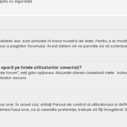
juta cu siguranță.
 setările dvs. sunt arhivate în baza noastră de date. Pentru a le modifi
 sus a paginilor forumului. Acest sistem vă va permite să vă schimbați
pară pe listele utilizatorilor conectați?
rințe forum”, veți găsi opțiunea
Ascunde starea conexiunii mele
. Acti
ilizator ascuns.
orar. În acest caz, vizitați Panoul de control al utilizatorului și defin
himba fusul orar, ca și celelalte preferințe, trebuie să fiți înregist