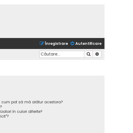
Înregistrare
Autentificare
Căutare
Căutare avansată
 și cum pot să mă alătur acestora?
p?
atori în culori diferite?
icit"?