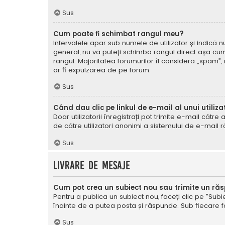
Sus
Cum poate fi schimbat rangul meu?
Intervalele apar sub numele de utilizator și indică nu
general, nu vă puteți schimba rangul direct așa cum 
rangul. Majoritatea forumurilor îl consideră „spam”,
ar fi expulzarea de pe forum.
Sus
Când dau clic pe linkul de e-mail al unui utiliza
Doar utilizatorii înregistrați pot trimite e-mail cătr
de către utilizatori anonimi a sistemului de e-mail r
Sus
Livrare de mesaje
Cum pot crea un subiect nou sau trimite un ră
Pentru a publica un subiect nou, faceți clic pe "Subie
înainte de a putea posta și răspunde. Sub fiecare for
Sus