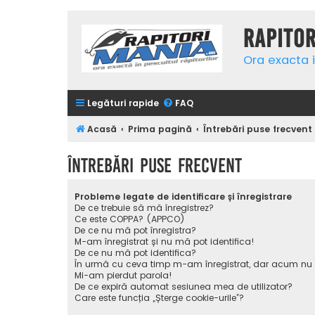
Rapito
Ora exacta i
Legături rapide
FAQ
Acasă
Prima pagină
Întrebări puse frecvent
Întrebări puse frecvent
Probleme legate de identificare și înregistrare
De ce trebuie să mă înregistrez?
Ce este COPPA? (APPCO)
De ce nu mă pot înregistra?
M-am înregistrat și nu mă pot identifica!
De ce nu mă pot identifica?
În urmă cu ceva timp m-am înregistrat, dar acum nu
Mi-am pierdut parola!
De ce expiră automat sesiunea mea de utilizator?
Care este funcția „Șterge cookie-urile”?