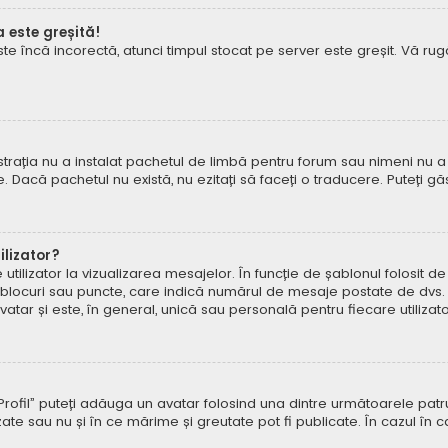
a este greșită!
este încă incorectă, atunci timpul stocat pe server este greșit. Vă 
rația nu a instalat pachetul de limbă pentru forum sau nimeni nu a 
e. Dacă pachetul nu există, nu ezitați să faceți o traducere. Puteți gă
lizator?
ilizator la vizualizarea mesajelor. În funcție de șablonul folosit d
e, blocuri sau puncte, care indică numărul de mesaje postate de dvs.
ar și este, în general, unică sau personală pentru fiecare utilizato
pe „Profil” puteți adăuga un avatar folosind una dintre următoarele p
ate sau nu și în ce mărime și greutate pot fi publicate. În cazul în 