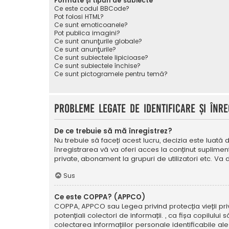
Formate și tipuri de subiecte
Ce este codul BBCode?
Pot folosi HTML?
Ce sunt emoticoanele?
Pot publica imagini?
Ce sunt anunţurile globale?
Ce sunt anunţurile?
Ce sunt subiectele lipicioase?
Ce sunt subiectele închise?
Ce sunt pictogramele pentru temă?
Probleme legate de identificare și înre
De ce trebuie să mă înregistrez?
Nu trebuie să faceți acest lucru, decizia este luată d
înregistrarea vă va oferi acces la conținut suplimen
private, abonament la grupuri de utilizatori etc. V
Sus
Ce este COPPA? (APPCO)
COPPA, APPCO sau Legea privind protecția vieții privat
potențiali colectori de informații. , ca fișa copilulu
colectarea informațiilor personale identificabile ale