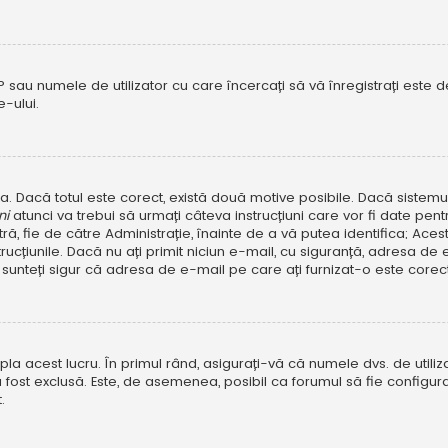
P sau numele de utilizator cu care încercați să vă înregistrați este dez
-ului.
rola. Dacă totul este corect, există două motive posibile. Dacă sistem
ni
atunci va trebui să urmați câteva instrucțiuni care vor fi date pen
, fie de către Administrație, înainte de a vă putea identifica; Aceste 
strucțiunile. Dacă nu ați primit niciun e-mail, cu siguranță, adresa d
sunteți sigur că adresa de e-mail pe care ați furnizat-o este corectă
a acest lucru. În primul rând, asigurați-vă că numele dvs. de utiliza
 fost exclusă. Este, de asemenea, posibil ca forumul să fie configura
.