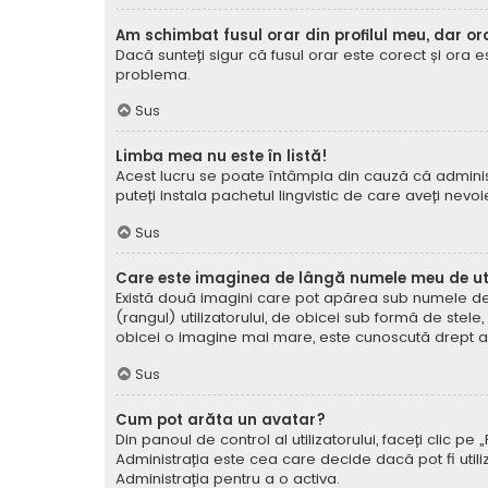
Am schimbat fusul orar din profilul meu, dar or
Dacă sunteți sigur că fusul orar este corect și ora 
problema.
Sus
Limba mea nu este în listă!
Acest lucru se poate întâmpla din cauză că administ
puteți instala pachetul lingvistic de care aveți nevoi
Sus
Care este imaginea de lângă numele meu de uti
Există două imagini care pot apărea sub numele de ut
(rangul) utilizatorului, de obicei sub formă de stel
obicei o imagine mai mare, este cunoscută drept avat
Sus
Cum pot arăta un avatar?
Din panoul de control al utilizatorului, faceți clic 
Administrația este cea care decide dacă pot fi utiliz
Administrația pentru a o activa.