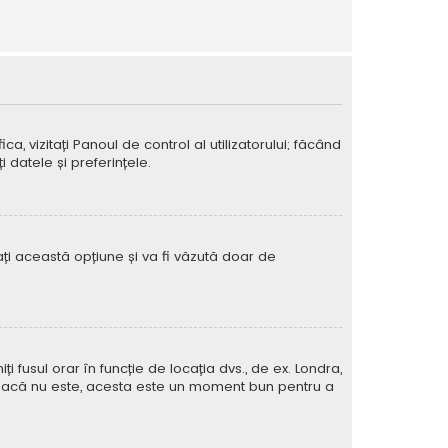
ca, vizitați Panoul de control al utilizatorului; făcând
 datele și preferințele.
vați această opțiune și va fi văzută doar de
iți fusul orar în funcție de locația dvs., de ex. Londra,
rat. Dacă nu este, acesta este un moment bun pentru a