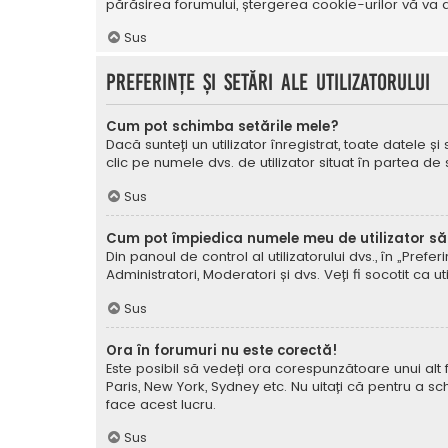
părăsirea forumului, ștergerea cookie-urilor vă va a
Sus
Preferințe și setări ale utilizatorului
Cum pot schimba setările mele?
Dacă sunteți un utilizator înregistrat, toate datele și
clic pe numele dvs. de utilizator situat în partea de
Sus
Cum pot împiedica numele meu de utilizator să a
Din panoul de control al utilizatorului dvs., în „Prefe
Administratori, Moderatori și dvs. Veți fi socotit ca ut
Sus
Ora în forumuri nu este corectă!
Este posibil să vedeți ora corespunzătoare unui alt fus 
Paris, New York, Sydney etc. Nu uitați că pentru a sc
face acest lucru.
Sus