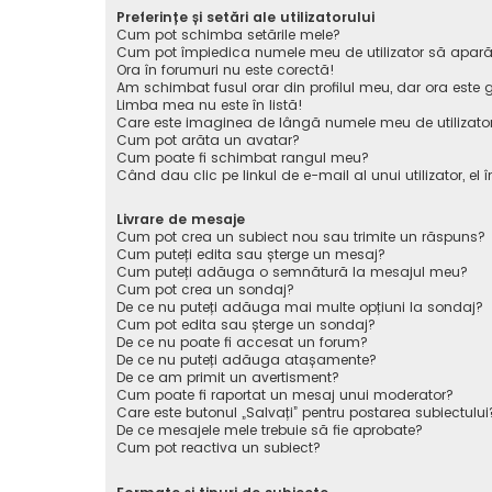
Preferințe și setări ale utilizatorului
Cum pot schimba setările mele?
Cum pot împiedica numele meu de utilizator să apară pe 
Ora în forumuri nu este corectă!
Am schimbat fusul orar din profilul meu, dar ora este g
Limba mea nu este în listă!
Care este imaginea de lângă numele meu de utilizato
Cum pot arăta un avatar?
Cum poate fi schimbat rangul meu?
Când dau clic pe linkul de e-mail al unui utilizator, el 
Livrare de mesaje
Cum pot crea un subiect nou sau trimite un răspuns?
Cum puteți edita sau șterge un mesaj?
Cum puteți adăuga o semnătură la mesajul meu?
Cum pot crea un sondaj?
De ce nu puteți adăuga mai multe opțiuni la sondaj?
Cum pot edita sau șterge un sondaj?
De ce nu poate fi accesat un forum?
De ce nu puteți adăuga atașamente?
De ce am primit un avertisment?
Cum poate fi raportat un mesaj unui moderator?
Care este butonul „Salvați” pentru postarea subiectului
De ce mesajele mele trebuie să fie aprobate?
Cum pot reactiva un subiect?