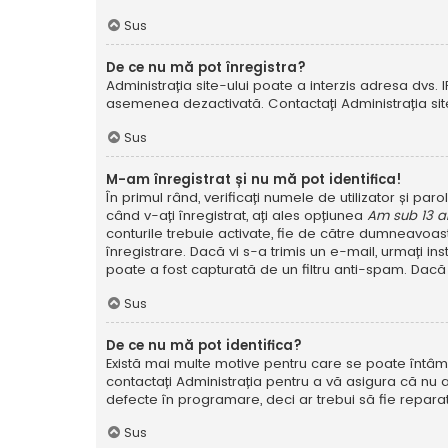
Sus
De ce nu mă pot înregistra?
Administrația site-ului poate a interzis adresa dvs. I
asemenea dezactivată. Contactați Administrația site
Sus
M-am înregistrat și nu mă pot identifica!
În primul rând, verificați numele de utilizator și pa
când v-ați înregistrat, ați ales opțiunea
Am sub 13 a
conturile trebuie activate, fie de către dumneavoastră
înregistrare. Dacă vi s-a trimis un e-mail, urmați in
poate a fost capturată de un filtru anti-spam. Dacă 
Sus
De ce nu mă pot identifica?
Există mai multe motive pentru care se poate întâmpl
contactați Administrația pentru a vă asigura că nu a
defecte în programare, deci ar trebui să fie reparat
Sus