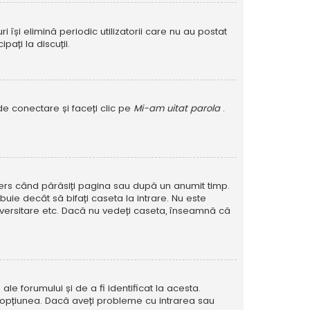
își elimină periodic utilizatorii care nu au postat
ați la discuții.
de conectare și faceți clic pe
Mi-am uitat parola
.
șters când părăsiți pagina sau după un anumit timp.
buie decât să bifați caseta la intrare. Nu este
versitare etc. Dacă nu vedeți caseta, înseamnă că
e forumului și de a fi identificat la acesta.
at opțiunea. Dacă aveți probleme cu intrarea sau