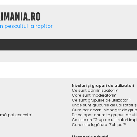
rimania.ro
n pescuitul la rapitor
Niveluri și grupuri de utilizatori
Ce sunt administratorii?
Care sunt moderatorii?
Ce sunt grupurile de utilizatori?
Unde sunt grupurile de utilizatori
Cum pot deveni Manager de gru
 mă pot conecta!
De ce apar anumite grupuri de utiliz
Ce este un "Grup de utilizatori impl
Care este legătura "Echipa"?
Mesagerie privată