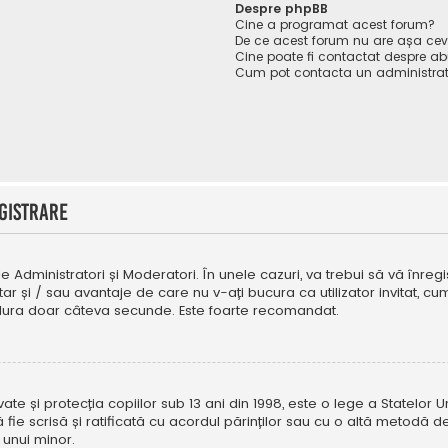
Despre phpBB
Cine a programat acest forum?
De ce acest forum nu are așa ce
Cine poate fi contactat despre abu
Cum pot contacta un administrat
gistrare
e Administratori și Moderatori. În unele cazuri, va trebui să vă înregi
tar și / sau avantaje de care nu v-ați bucura ca utilizator invitat, 
a dura doar câteva secunde. Este foarte recomandat.
e și protecția copiilor sub 13 ani din 1998, este o lege a Statelor Uni
i să fie scrisă și ratificată cu acordul părinților sau cu o altă metod
 unui minor.