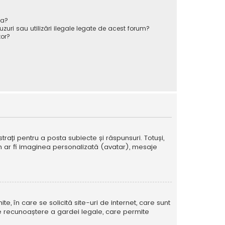
va?
zuri sau utilizări ilegale legate de acest forum?
or?
strați pentru a posta subiecte și răspunsuri. Totuși,
cum ar fi imaginea personalizată (avatar), mesaje
te, în care se solicită site-uri de internet, care sunt
ă de recunoaștere a gardei legale, care permite