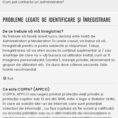
Cum pot contacta un administrator?
Probleme legate de identificare și înregistrare
De ce trebuie să mă înregistrez?
Nu trebuie să faceți acest lucru, decizia este luată de
Administratori și Moderatori. În unele cazuri, va trebui să vă
înregistrați pentru a posta subiecte și răspunsuri. Totuși,
înregistrarea vă va oferi acces la conținut suplimentar și / sau
avantaje de care nu v-ați bucura ca utilizator invitat, cum ar fi
imaginea personalizată (avatar), mesaje private, abonament la
grupuri de utilizatori etc. Va dura doar câteva secunde. Este
foarte recomandat.
Sus
Ce este COPPA? (APPCO)
COPPA, APPCO sau Legea privind protecția vieții private și
protecția copiilor sub 13 ani din 1998, este o lege a Statelor Unite,
în care se solicită site-uri de internet, care sunt potențiali
colectori de informații. , ca fișa copilului să fie scrisă și ratificată
cu acordul părinților sau cu o altă metodă de recunoaștere a
gardei legale, care permite colectarea informațiilor personale