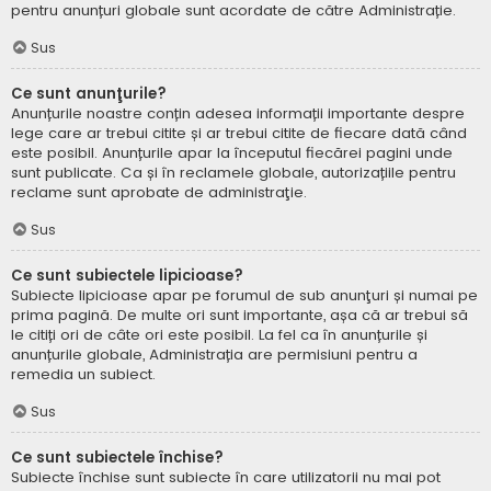
pentru anunțuri globale sunt acordate de către Administrație.
Sus
Ce sunt anunţurile?
Anunțurile noastre conțin adesea informații importante despre
lege care ar trebui citite și ar trebui citite de fiecare dată când
este posibil. Anunțurile apar la începutul fiecărei pagini unde
sunt publicate. Ca și în reclamele globale, autorizațiile pentru
reclame sunt aprobate de administraţie.
Sus
Ce sunt subiectele lipicioase?
Subiecte lipicioase apar pe forumul de sub anunţuri și numai pe
prima pagină. De multe ori sunt importante, așa că ar trebui să
le citiți ori de câte ori este posibil. La fel ca în anunțurile și
anunțurile globale, Administrația are permisiuni pentru a
remedia un subiect.
Sus
Ce sunt subiectele închise?
Subiecte închise sunt subiecte în care utilizatorii nu mai pot