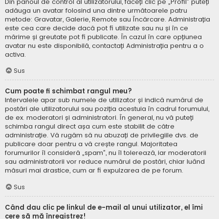
Din panoul de control al utilizatorului, faceți clic pe „Profil” puteți
adăuga un avatar folosind una dintre următoarele patru
metode: Gravatar, Galerie, Remote sau Încărcare. Administrația
este cea care decide dacă pot fi utilizate sau nu și în ce
mărime și greutate pot fi publicate. În cazul în care opțiunea
avatar nu este disponibilă, contactați Administrația pentru a o
activa.
Sus
Cum poate fi schimbat rangul meu?
Intervalele apar sub numele de utilizator și indică numărul de
postări ale utilizatorului sau poziția acestuia în cadrul forumului,
de ex. moderatori și administratori. În general, nu vă puteți
schimba rangul direct așa cum este stabilit de către
administrație. Vă rugăm să nu abuzați de privilegiile dvs. de
publicare doar pentru a vă crește rangul. Majoritatea
forumurilor îl consideră „spam”, nu îl tolerează, iar moderatorii
sau administratorii vor reduce numărul de postări, chiar luând
măsuri mai drastice, cum ar fi expulzarea de pe forum.
Sus
Când dau clic pe linkul de e-mail al unui utilizator, el îmi
cere să mă înregistrez!