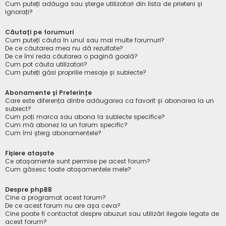
Cum puteți adăuga sau șterge utilizatori din lista de prieteni și
ignorați?
Căutați pe forumuri
Cum puteți căuta în unul sau mai multe forumuri?
De ce căutarea mea nu dă rezultate?
De ce îmi reda căutarea o pagină goală?
Cum pot căuta utilizatori?
Cum puteți găsi propriile mesaje și subiecte?
Abonamente și Preferințe
Care este diferența dintre adăugarea ca favorit și abonarea la un
subiect?
Cum poți marca sau abona la subiecte specifice?
Cum mă abonez la un forum specific?
Cum îmi șterg abonamentele?
Fișiere atașate
Ce atașamente sunt permise pe acest forum?
Cum găsesc toate atașamentele mele?
Despre phpBB
Cine a programat acest forum?
De ce acest forum nu are așa ceva?
Cine poate fi contactat despre abuzuri sau utilizări ilegale legate de
acest forum?