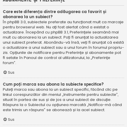
Care este diferența dintre adăugarea ca favorit și
abonarea la un subiect?
În phpBB 3.0, subiectele preferate au funcționat mult ca marcaje
pentru browserul web. Nu ați fost alertat când a existat o
actualizare. Începând cu phpBB 3.1, Preferințele seamănă mai
mult cu abonarea la un subiect. Poți fi anunțat la actualizarea
unui subiect preferat. Abonându-vă însă, veți fi anunțat că există
o actualizare a unui subiect sau a unui forum în forumul propriu-
zis. Opțiunile de notificare pentru Preferințe și abonamente pot
fi setate în Panoul de control al utilizatorului, la „Preferințe
forum”.
Sus
Cum poți marca sau abona la subiecte specifice?
Puteți marca sau abona la un subiect specific, făcând clic pe
linkul corespunzător din meniul „Instrumente pentru subiecte”,
situat în partea de sus și de jos a unui subiect de discuție.
Răspuns la o Subiectul cu opțiunea marcată „Notifica-mă când
este trimis un răspuns” se abonează și la acel subiect.
Sus