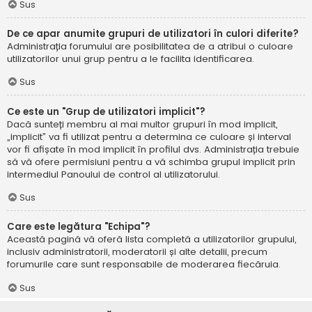
Sus
De ce apar anumite grupuri de utilizatori în culori diferite?
Administrația forumului are posibilitatea de a atribui o culoare
utilizatorilor unui grup pentru a le facilita identificarea.
Sus
Ce este un "Grup de utilizatori implicit"?
Dacă sunteți membru al mai multor grupuri în mod implicit,
„implicit” va fi utilizat pentru a determina ce culoare și interval
vor fi afișate în mod implicit în profilul dvs. Administrația trebuie
să vă ofere permisiuni pentru a vă schimba grupul implicit prin
intermediul Panoului de control al utilizatorului.
Sus
Care este legătura "Echipa"?
Această pagină vă oferă lista completă a utilizatorilor grupului,
inclusiv administratorii, moderatorii și alte detalii, precum
forumurile care sunt responsabile de moderarea fiecăruia.
Sus