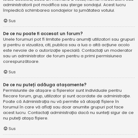
administratorii pot modifica sau șterge sondajul. Acest lucru
împiedică schimbarea sondajelor la jumătatea votului.
Sus
De ce nu poate fi accesat un forum?
Unele forumuri pot fi limitate pentru anumiți utilizatori sau grupuri
și pentru a vizualiza, citi, publica sau a lua o altă acțiune acolo
este nevoie de o autorizație specială. Contactați un moderator
sau un administrator de forum pentru a primi permisiunea
corespunzătoare.
Sus
De ce nu puteți adăuga atașamente?
Permisiunile de atașare a fișierelor sunt individuale pentru
fiecare forum, grup, utilizator și sunt acordate de administrație.
Poate că Administrația nu vă permite să atașați fișiere în
forumul în care vă aflați sau doar anumite grupuri pot face
acest lucru. Contactați administrația dacă nu sunteți sigur de ce
nu puteți atașa fișiere.
Sus