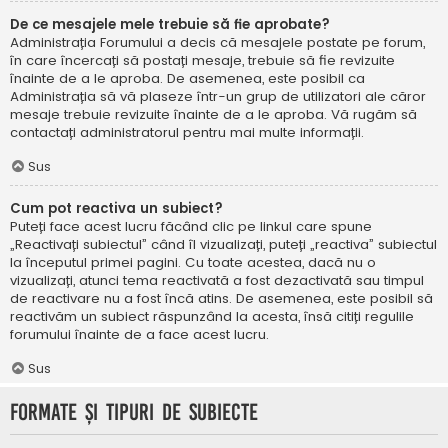
De ce mesajele mele trebuie să fie aprobate?
Administrația Forumului a decis că mesajele postate pe forum,
în care încercați să postați mesaje, trebuie să fie revizuite
înainte de a le aproba. De asemenea, este posibil ca
Administrația să vă plaseze într-un grup de utilizatori ale căror
mesaje trebuie revizuite înainte de a le aproba. Vă rugăm să
contactați administratorul pentru mai multe informații.
Sus
Cum pot reactiva un subiect?
Puteți face acest lucru făcând clic pe linkul care spune
„Reactivați subiectul” când îl vizualizați, puteți „reactiva” subiectul
la începutul primei pagini. Cu toate acestea, dacă nu o
vizualizați, atunci tema reactivată a fost dezactivată sau timpul
de reactivare nu a fost încă atins. De asemenea, este posibil să
reactivăm un subiect răspunzând la acesta, însă citiți regulile
forumului înainte de a face acest lucru.
Sus
Formate și tipuri de subiecte