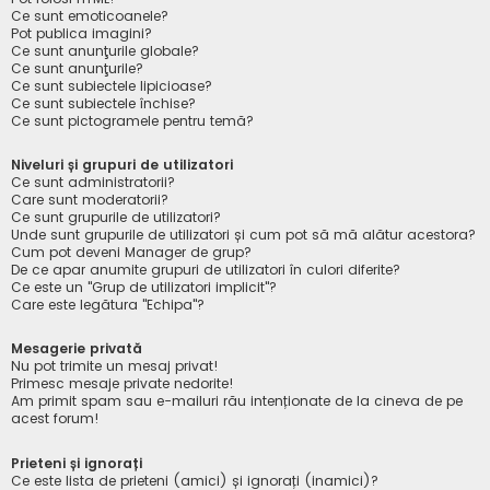
Ce sunt emoticoanele?
Pot publica imagini?
Ce sunt anunţurile globale?
Ce sunt anunţurile?
Ce sunt subiectele lipicioase?
Ce sunt subiectele închise?
Ce sunt pictogramele pentru temă?
Niveluri și grupuri de utilizatori
Ce sunt administratorii?
Care sunt moderatorii?
Ce sunt grupurile de utilizatori?
Unde sunt grupurile de utilizatori și cum pot să mă alătur acestora?
Cum pot deveni Manager de grup?
De ce apar anumite grupuri de utilizatori în culori diferite?
Ce este un "Grup de utilizatori implicit"?
Care este legătura "Echipa"?
Mesagerie privată
Nu pot trimite un mesaj privat!
Primesc mesaje private nedorite!
Am primit spam sau e-mailuri rău intenționate de la cineva de pe
acest forum!
Prieteni și ignorați
Ce este lista de prieteni (amici) și ignorați (inamici)?