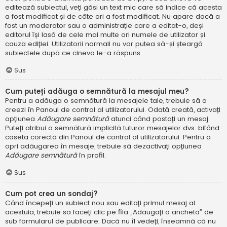
editează subiectul, veți găsi un text mic care să indice că acesta
a fost modificat și de câte ori a fost modificat. Nu apare dacă a
fost un moderator sau o administrație care a editat-o, deși
editorul își lasă de cele mai multe ori numele de utilizator și
cauza ediției. Utilizatorii normali nu vor putea să-și șteargă
subiectele după ce cineva le-a răspuns.
Sus
Cum puteți adăuga o semnătură la mesajul meu?
Pentru a adăuga o semnătură la mesajele tale, trebuie să o
creezi în Panoul de control al utilizatorului. Odată creată, activați
opțiunea
Adăugare semnătură
atunci când postați un mesaj.
Puteți atribui o semnătură implicită tuturor mesajelor dvs. bifând
caseta corectă din Panoul de control al utilizatorului. Pentru a
opri adăugarea în mesaje, trebuie să dezactivați opțiunea
Adăugare semnătură
în profil.
Sus
Cum pot crea un sondaj?
Când începeți un subiect nou sau editați primul mesaj al
acestuia, trebuie să faceți clic pe fila „Adăugați o anchetă” de
sub formularul de publicare; Dacă nu îl vedeți, înseamnă că nu