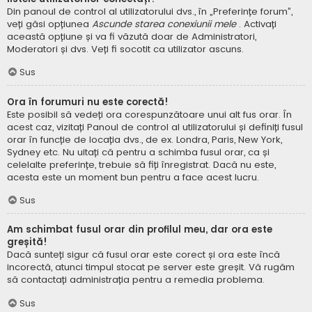
Din panoul de control al utilizatorului dvs., în „Preferințe forum”,
veți găsi opțiunea
Ascunde starea conexiunii mele
. Activați
această opțiune și va fi văzută doar de Administratori,
Moderatori și dvs. Veți fi socotit ca utilizator ascuns.
Sus
Ora în forumuri nu este corectă!
Este posibil să vedeți ora corespunzătoare unui alt fus orar. În
acest caz, vizitați Panoul de control al utilizatorului și definiți fusul
orar în funcție de locația dvs., de ex. Londra, Paris, New York,
Sydney etc. Nu uitați că pentru a schimba fusul orar, ca și
celelalte preferințe, trebuie să fiți înregistrat. Dacă nu este,
acesta este un moment bun pentru a face acest lucru.
Sus
Am schimbat fusul orar din profilul meu, dar ora este
greșită!
Dacă sunteți sigur că fusul orar este corect și ora este încă
incorectă, atunci timpul stocat pe server este greșit. Vă rugăm
să contactați administrația pentru a remedia problema.
Sus