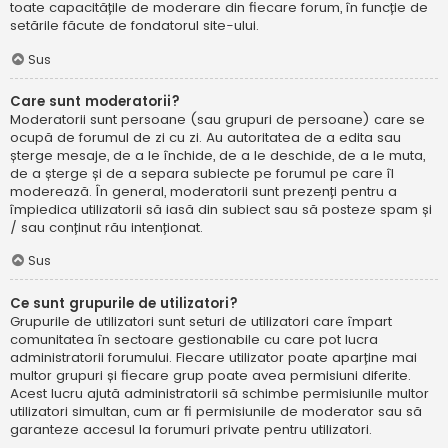
toate capacitățile de moderare din fiecare forum, în funcție de
setările făcute de fondatorul site-ului.
Sus
Care sunt moderatorii?
Moderatorii sunt persoane (sau grupuri de persoane) care se
ocupă de forumul de zi cu zi. Au autoritatea de a edita sau
șterge mesaje, de a le închide, de a le deschide, de a le muta,
de a șterge și de a separa subiecte pe forumul pe care îl
moderează. În general, moderatorii sunt prezenți pentru a
împiedica utilizatorii să iasă din subiect sau să posteze spam și
/ sau conținut rău intenționat.
Sus
Ce sunt grupurile de utilizatori?
Grupurile de utilizatori sunt seturi de utilizatori care împart
comunitatea în sectoare gestionabile cu care pot lucra
administratorii forumului. Fiecare utilizator poate aparține mai
multor grupuri și fiecare grup poate avea permisiuni diferite.
Acest lucru ajută administratorii să schimbe permisiunile multor
utilizatori simultan, cum ar fi permisiunile de moderator sau să
garanteze accesul la forumuri private pentru utilizatori.