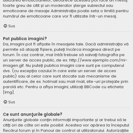
utilizarea emoticoanelor, deoarece acestea pot face un mesaj
foarte greu de citit și un moderator șterge subiectul sau
emoticoane de mesaje Administrația poate seta o limită pentru
numărul de emoticoane care vor fi utilizate într-un mesaj.
Sus
Pot publica imagini?
Da, imagini pot fi afișate în mesajele tale. Dacă administrația vă
permite să atașați fișiere, puteți încărca imaginea direct pe
forum. În caz contrar, mai întâi trebuie să salvați fotografia pe
un server de acces public, de ex. http://www.ejemplo.com/mi-
imagen.gif. Nu puteți publica imagini care sunt pe computerul
dvs. (cu excepția cazului în care este un server de acces
public) sau al celor care sunt stocate sub mecanisme de
autentificare, de ex. hotmail sau mail mail, site-uri protejate prin
parolă etc. Pentru a afișa imagini, utilizați BBCode cu eticheta
[img].
Sus
Ce sunt anunţurile globale?
Anunțurile globale conțin informații importante și ar trebui să le
citiți ori de câte ori este posibil. Acestea vor apărea la începutul
fiecărui forum și în Panoul de control al utilizatorului. Autorizațiile