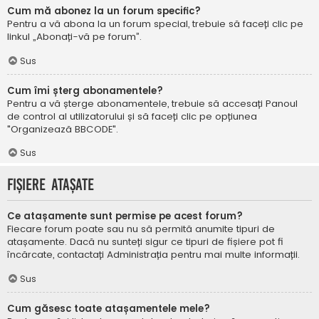
Cum mă abonez la un forum specific?
Pentru a vă abona la un forum special, trebuie să faceți clic pe
linkul „Abonați-vă pe forum”.
Sus
Cum îmi șterg abonamentele?
Pentru a vă șterge abonamentele, trebuie să accesați Panoul
de control al utilizatorului și să faceți clic pe opțiunea
"Organizează BBCODE".
Sus
Fișiere atașate
Ce atașamente sunt permise pe acest forum?
Fiecare forum poate sau nu să permită anumite tipuri de
atașamente. Dacă nu sunteți sigur ce tipuri de fișiere pot fi
încărcate, contactați Administrația pentru mai multe informații.
Sus
Cum găsesc toate atașamentele mele?