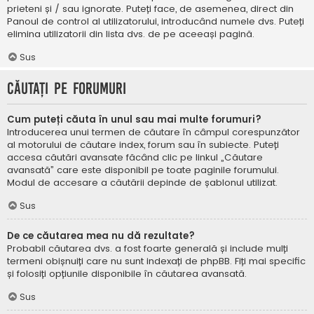
prieteni și / sau ignorate. Puteți face, de asemenea, direct din
Panoul de control al utilizatorului, introducând numele dvs. Puteți
elimina utilizatorii din lista dvs. de pe aceeași pagină.
Sus
Căutați pe forumuri
Cum puteți căuta în unul sau mai multe forumuri?
Introducerea unui termen de căutare în câmpul corespunzător
al motorului de căutare index, forum sau în subiecte. Puteți
accesa căutări avansate făcând clic pe linkul „Căutare
avansată” care este disponibil pe toate paginile forumului.
Modul de accesare a căutării depinde de șablonul utilizat.
Sus
De ce căutarea mea nu dă rezultate?
Probabil căutarea dvs. a fost foarte generală și include mulți
termeni obișnuiți care nu sunt indexați de phpBB. Fiți mai specific
și folosiți opțiunile disponibile în căutarea avansată.
Sus