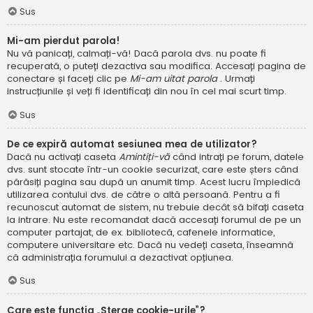
Sus
Mi-am pierdut parola!
Nu vă panicați, calmați-vă! Dacă parola dvs. nu poate fi
recuperată, o puteți dezactiva sau modifica. Accesați pagina de
conectare și faceți clic pe
Mi-am uitat parola
. Urmați
instrucțiunile și veți fi identificați din nou în cel mai scurt timp.
Sus
De ce expiră automat sesiunea mea de utilizator?
Dacă nu activați caseta
Amintiți-vă
când intrați pe forum, datele
dvs. sunt stocate într-un cookie securizat, care este șters când
părăsiți pagina sau după un anumit timp. Acest lucru împiedică
utilizarea contului dvs. de către o altă persoană. Pentru a fi
recunoscut automat de sistem, nu trebuie decât să bifați caseta
la intrare. Nu este recomandat dacă accesați forumul de pe un
computer partajat, de ex. bibliotecă, cafenele informatice,
computere universitare etc. Dacă nu vedeți caseta, înseamnă
că administrația forumului a dezactivat opțiunea.
Sus
Care este funcția „Șterge cookie-urile”?