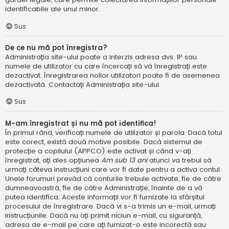
identificabile ale unui minor.
Sus
De ce nu mă pot înregistra?
Administrația site-ului poate a interzis adresa dvs. IP sau
numele de utilizator cu care încercați să vă înregistrați este
dezactivat. Înregistrarea noilor utilizatori poate fi de asemenea
dezactivată. Contactați Administrația site-ului.
Sus
M-am înregistrat și nu mă pot identifica!
În primul rând, verificați numele de utilizator și parola. Dacă totul
este corect, există două motive posibile. Dacă sistemul de
protecție a copilului (APPCO) este activat și când v-ați
înregistrat, ați ales opțiunea
Am sub 13 ani
atunci va trebui să
urmați câteva instrucțiuni care vor fi date pentru a activa contul.
Unele forumuri prevăd că conturile trebuie activate, fie de către
dumneavoastră, fie de către Administrație, înainte de a vă
putea identifica; Aceste informații vor fi furnizate la sfârșitul
procesului de înregistrare. Dacă vi s-a trimis un e-mail, urmați
instrucțiunile. Dacă nu ați primit niciun e-mail, cu siguranță,
adresa de e-mail pe care ați furnizat-o este incorectă sau