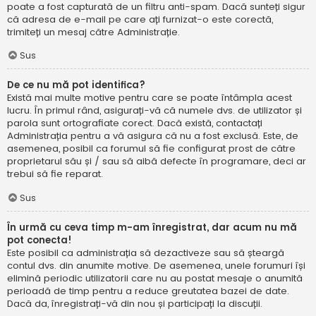
poate a fost capturată de un filtru anti-spam. Dacă sunteți sigur
că adresa de e-mail pe care ați furnizat-o este corectă,
trimiteți un mesaj către Administrație.
Sus
De ce nu mă pot identifica?
Există mai multe motive pentru care se poate întâmpla acest
lucru. În primul rând, asigurați-vă că numele dvs. de utilizator și
parola sunt ortografiate corect. Dacă există, contactați
Administrația pentru a vă asigura că nu a fost exclusă. Este, de
asemenea, posibil ca forumul să fie configurat prost de către
proprietarul său și / sau să aibă defecte în programare, deci ar
trebui să fie reparat.
Sus
În urmă cu ceva timp m-am înregistrat, dar acum nu mă
pot conecta!
Este posibil ca administrația să dezactiveze sau să șteargă
contul dvs. din anumite motive. De asemenea, unele forumuri își
elimină periodic utilizatorii care nu au postat mesaje o anumită
perioadă de timp pentru a reduce greutatea bazei de date.
Dacă da, înregistrați-vă din nou și participați la discuții.