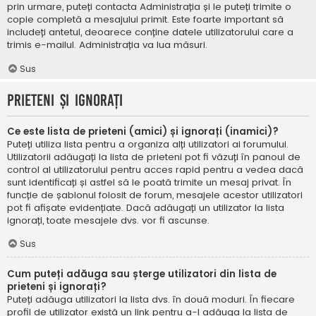
prin urmare, puteți contacta Administrația și le puteți trimite o
copie completă a mesajului primit. Este foarte important să
includeți antetul, deoarece conține datele utilizatorului care a
trimis e-mailul. Administrația va lua măsuri.
Sus
Prieteni și ignorați
Ce este lista de prieteni (amici) și ignorați (inamici)?
Puteți utiliza lista pentru a organiza alți utilizatori ai forumului.
Utilizatorii adăugați la lista de prieteni pot fi văzuți în panoul de
control al utilizatorului pentru acces rapid pentru a vedea dacă
sunt identificați și astfel să le poată trimite un mesaj privat. În
funcție de șablonul folosit de forum, mesajele acestor utilizatori
pot fi afișate evidențiate. Dacă adăugați un utilizator la lista
ignorați, toate mesajele dvs. vor fi ascunse.
Sus
Cum puteți adăuga sau șterge utilizatori din lista de
prieteni și ignorați?
Puteți adăuga utilizatori la lista dvs. în două moduri. În fiecare
profil de utilizator există un link pentru a-l adăuga la lista de