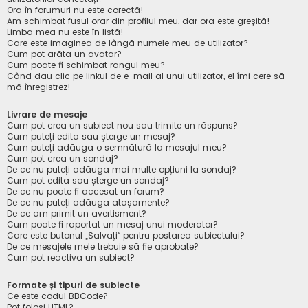
Ora în forumuri nu este corectă!
Am schimbat fusul orar din profilul meu, dar ora este greșită!
Limba mea nu este în listă!
Care este imaginea de lângă numele meu de utilizator?
Cum pot arăta un avatar?
Cum poate fi schimbat rangul meu?
Când dau clic pe linkul de e-mail al unui utilizator, el îmi cere să
mă înregistrez!
Livrare de mesaje
Cum pot crea un subiect nou sau trimite un răspuns?
Cum puteți edita sau șterge un mesaj?
Cum puteți adăuga o semnătură la mesajul meu?
Cum pot crea un sondaj?
De ce nu puteți adăuga mai multe opțiuni la sondaj?
Cum pot edita sau șterge un sondaj?
De ce nu poate fi accesat un forum?
De ce nu puteți adăuga atașamente?
De ce am primit un avertisment?
Cum poate fi raportat un mesaj unui moderator?
Care este butonul „Salvați” pentru postarea subiectului?
De ce mesajele mele trebuie să fie aprobate?
Cum pot reactiva un subiect?
Formate și tipuri de subiecte
Ce este codul BBCode?
Pot folosi HTML?