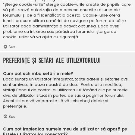
"Șterge cookie-urile" șterge cookie-urile create de phpBB, care
vă păstrează autorizația de a accesa anumite resurse ale
forumului și de a fi identificat la acesta. Cookie-urile oferă
funcții precum citirea urmăririi de navigare pe forum de către
utilizator dacă administrația a activat opțiunea. Dacă aveți
probleme cu intrarea sau părăsirea forumului, ștergerea
cookie-urilor vă va ajuta cu siguranță.
Sus
Preferințe și setări ale utilizatorului
Cum pot schimba setările mele?
Dacă sunteți un utilizator înregistrat, toate datele și setările dvs.
sunt arhivate în baza noastră de date. Pentru a le modifica,
vizitați Panoul de control al utilizatorului; făcând clic pe numele
dvs. de utilizator situat în partea de sus a paginilor forumului.
Acest sistem vă va permite să vă schimbați datele și
preferințele.
Sus
Cum pot împiedica numele meu de utilizator să apară pe
listele utilizatorilor conectați?