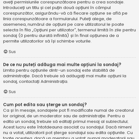
aveți permisiunile corespunzătoare pentru a crea sondaje.
Introduceți un titlu și cel puțin două opțiuni în câmpul
corespunzător, asigurându-vă că fiecare opțiune se află pe
linia corespunzătoare a formularului. Puteți alege, de
asemenea, numărul de opțiuni pe care utilizatorul le poate
selecta în fila „Opțiuni per utilizator”, termenul limită în zile pentru
sondaj (0 pentru durată infinită) și în final opțiunea de a
permite utilizatorilor să își schimbe voturile.
Sus
De ce nu puteți adăuga mai multe opțiuni la sondaj?
Limita pentru opțiunile dintr-un sondaj este stabilită de
administrație. Dacă trebuie să adăugați mai multe opțiuni la
sondaj, contactați Administrația.
Sus
Cum pot edita sau șterge un sondaj?
Ca și în mesaje, sondajele pot fi modificate numai de creatorul
lor original, de un moderator sau de administrație. Pentru a
edita un sondaj, trebuie să editați primul mesaj al subiectului;
Acest lucru este întotdeauna asociat cu sondajul. Dacă nimeni
nu a votat, utilizatorii pot șterge sondajul sau edita opțiunile. Cu
toate acestea, dacă un membru a votat, numai moderatorii sau