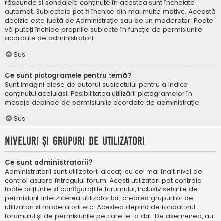
răspunde și sondajele conținute în acestea sunt încheiate
automat. Subiectele pot fi închise din mai multe motive. Această
decizie este luată de Administrație sau de un moderator. Poate
vă puteți închide propriile subiecte în funcție de permisiunile
acordate de administratori.
Sus
Ce sunt pictogramele pentru temă?
Sunt imagini alese de autorul subiectului pentru a indica
conținutul aceluiași. Posibilitatea utilizării pictogramelor în
mesaje depinde de permisiunile acordate de administrație.
Sus
Niveluri și grupuri de utilizatori
Ce sunt administratorii?
Administratorii sunt utilizatorii alocați cu cel mai înalt nivel de
control asupra întregului forum. Acești utilizatori pot controla
toate acțiunile și configurațiile forumului, inclusiv setările de
permisiuni, interzicerea utilizatorilor, crearea grupurilor de
utilizatori și moderatorii etc. Acestea depind de fondatorul
forumului și de permisiunile pe care le-a dat. De asemenea, au