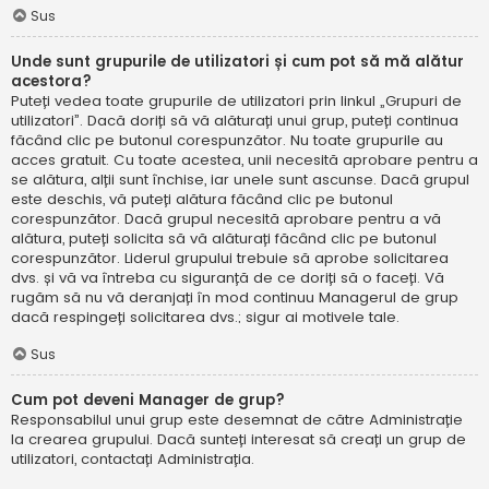
Sus
Unde sunt grupurile de utilizatori și cum pot să mă alătur
acestora?
Puteți vedea toate grupurile de utilizatori prin linkul „Grupuri de
utilizatori”. Dacă doriți să vă alăturați unui grup, puteți continua
făcând clic pe butonul corespunzător. Nu toate grupurile au
acces gratuit. Cu toate acestea, unii necesită aprobare pentru a
se alătura, alții sunt închise, iar unele sunt ascunse. Dacă grupul
este deschis, vă puteți alătura făcând clic pe butonul
corespunzător. Dacă grupul necesită aprobare pentru a vă
alătura, puteți solicita să vă alăturați făcând clic pe butonul
corespunzător. Liderul grupului trebuie să aprobe solicitarea
dvs. și vă va întreba cu siguranță de ce doriți să o faceți. Vă
rugăm să nu vă deranjați în mod continuu Managerul de grup
dacă respingeți solicitarea dvs.; sigur ai motivele tale.
Sus
Cum pot deveni Manager de grup?
Responsabilul unui grup este desemnat de către Administrație
la crearea grupului. Dacă sunteți interesat să creați un grup de
utilizatori, contactați Administrația.