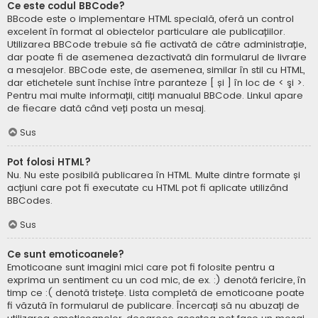
Ce este codul BBCode?
BBcode este o implementare HTML specială, oferă un control
excelent în format al obiectelor particulare ale publicațiilor.
Utilizarea BBCode trebuie să fie activată de către administrație,
dar poate fi de asemenea dezactivată din formularul de livrare
a mesajelor. BBCode este, de asemenea, similar în stil cu HTML,
dar etichetele sunt închise între paranteze [ și ] în loc de < şi >.
Pentru mai multe informații, citiți manualul BBCode. Linkul apare
de fiecare dată când veți posta un mesaj.
Sus
Pot folosi HTML?
Nu. Nu este posibilă publicarea în HTML. Multe dintre formate și
acțiuni care pot fi executate cu HTML pot fi aplicate utilizând
BBCodes.
Sus
Ce sunt emoticoanele?
Emoticoane sunt imagini mici care pot fi folosite pentru a
exprima un sentiment cu un cod mic, de ex. :) denotă fericire, în
timp ce :( denotă tristețe. Lista completă de emoticoane poate
fi văzută în formularul de publicare. Încercați să nu abuzați de