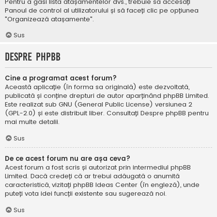
Pentru a găsi lista atașamentelor dvs., trebuie să accesați
Panoul de control al utilizatorului și să faceți clic pe opțiunea
"Organizează atașamente".
Sus
Despre phpBB
Cine a programat acest forum?
Această aplicație (în forma sa originală) este dezvoltată,
publicată și conține drepturi de autor aparținând
phpBB Limited
.
Este realizat sub GNU (General Public License) versiunea 2
(GPL-2.0) și este distribuit liber. Consultați
Despre phpBB
pentru
mai multe detalii.
Sus
De ce acest forum nu are așa ceva?
Acest forum a fost scris și autorizat prin intermediul phpBB
Limited. Dacă credeți că ar trebui adăugată o anumită
caracteristică, vizitați
phpBB Ideas Center
(în engleză), unde
puteți vota idei funcții existente sau sugerează noi.
Sus