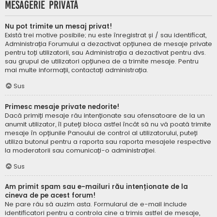
Mesagerie privată
Nu pot trimite un mesaj privat!
Există trei motive posibile; nu este înregistrat și / sau identificat,
Administrația Forumului a dezactivat opțiunea de mesaje private
pentru toți utilizatorii, sau Administrația a dezactivat pentru dvs.
sau grupul de utilizatori opțiunea de a trimite mesaje. Pentru
mai multe informații, contactați administrația.
Sus
Primesc mesaje private nedorite!
Dacă primiți mesaje rău intenționate sau ofensatoare de la un
anumit utilizator, îl puteți bloca astfel încât să nu vă poată trimite
mesaje în opțiunile Panoului de control al utilizatorului, puteți
utiliza butonul pentru a raporta sau raporta mesajele respective
la moderatorii sau comunicați-o administrației.
Sus
Am primit spam sau e-mailuri rău intenționate de la
cineva de pe acest forum!
Ne pare rău să auzim asta. Formularul de e-mail include
identificatori pentru a controla cine a trimis astfel de mesaje,