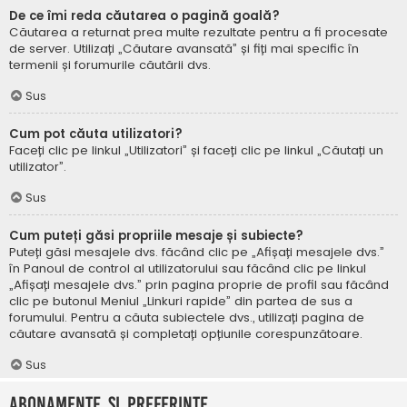
De ce îmi reda căutarea o pagină goală?
Căutarea a returnat prea multe rezultate pentru a fi procesate
de server. Utilizați „Căutare avansată” și fiți mai specific în
termenii și forumurile căutării dvs.
Sus
Cum pot căuta utilizatori?
Faceți clic pe linkul „Utilizatori” și faceți clic pe linkul „Căutați un
utilizator”.
Sus
Cum puteți găsi propriile mesaje și subiecte?
Puteți găsi mesajele dvs. făcând clic pe „Afișați mesajele dvs.”
în Panoul de control al utilizatorului sau făcând clic pe linkul
„Afișați mesajele dvs.” prin pagina proprie de profil sau făcând
clic pe butonul Meniul „Linkuri rapide” din partea de sus a
forumului. Pentru a căuta subiectele dvs., utilizați pagina de
căutare avansată și completați opțiunile corespunzătoare.
Sus
Abonamente și Preferințe