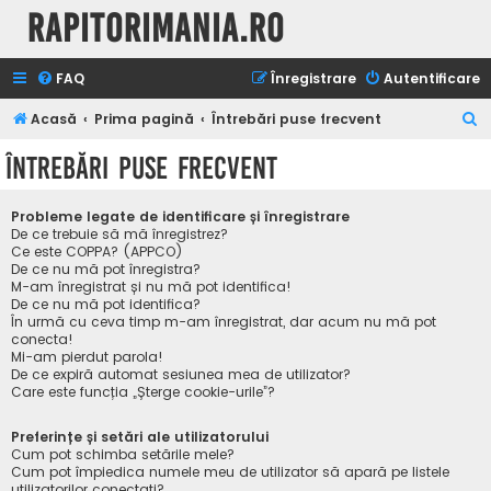
Rapitorimania.ro
FAQ
Înregistrare
Autentificare
C
Acasă
Prima pagină
Întrebări puse frecvent
ă
Întrebări puse frecvent
u
t
Probleme legate de identificare și înregistrare
a
De ce trebuie să mă înregistrez?
Ce este COPPA? (APPCO)
r
De ce nu mă pot înregistra?
M-am înregistrat și nu mă pot identifica!
e
De ce nu mă pot identifica?
În urmă cu ceva timp m-am înregistrat, dar acum nu mă pot
conecta!
Mi-am pierdut parola!
De ce expiră automat sesiunea mea de utilizator?
Care este funcția „Șterge cookie-urile”?
Preferințe și setări ale utilizatorului
Cum pot schimba setările mele?
Cum pot împiedica numele meu de utilizator să apară pe listele
utilizatorilor conectați?