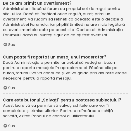
De ce am primit un avertisment?
Administratorii fiecărui forum au propriul set de reguli pentru
site-ul lor. Dacă ați încălcat orice regulă, puteți primi un
avertisment. Vă rugăm să rețineți că aceasta este o decizie a
Administrației Forumului, iar phpBB Limited nu are nicio legătură
cu avertismentele date pe acest site. Contactați Administrația
Forumului dacă nu sunteți sigur de ce ați fost avertizat.
Sus
Cum poate fi raportat un mesaj unui moderator?
Dacă Administrația o permite, ar trebui să vedeți un buton
pentru a raporta mesajele în apropierea ei. Făcând clic pe
buton, forumul vă va conduce și vă va ghida prin anumite etape
necesare pentru a raporta mesajul.
Sus
Care este butonul „Salvați” pentru postarea subiectului?
Acest lucru vă va permite să salvați schițele care vor fi
completate și trimise ulterior. Pentru a reîncărca o schiță
salvată, vizitați Panoul de control al utilizatorului.
Sus