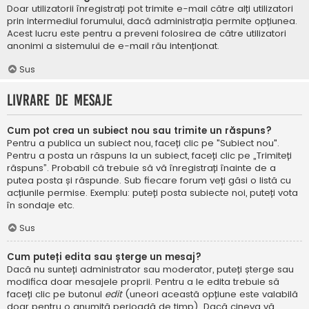
Doar utilizatorii înregistrați pot trimite e-mail către alți utilizatori
prin intermediul forumului, dacă administrația permite opțiunea.
Acest lucru este pentru a preveni folosirea de către utilizatori
anonimi a sistemului de e-mail rău intenționat.
Sus
Livrare de mesaje
Cum pot crea un subiect nou sau trimite un răspuns?
Pentru a publica un subiect nou, faceți clic pe "Subiect nou".
Pentru a posta un răspuns la un subiect, faceți clic pe „Trimiteți
răspuns”. Probabil că trebuie să vă înregistrați înainte de a
putea posta și răspunde. Sub fiecare forum veți găsi o listă cu
acțiunile permise. Exemplu: puteți posta subiecte noi, puteți vota
în sondaje etc.
Sus
Cum puteți edita sau șterge un mesaj?
Dacă nu sunteți administrator sau moderator, puteți șterge sau
modifica doar mesajele proprii. Pentru a le edita trebuie să
faceți clic pe butonul
edit
(uneori această opțiune este valabilă
doar pentru o anumită perioadă de timp). Dacă cineva vă