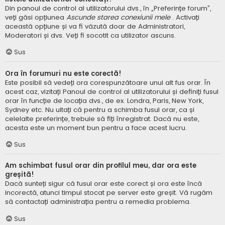
Din panoul de control al utilizatorului dvs., în „Preferințe forum”,
veți găsi opțiunea
Ascunde starea conexiunii mele
. Activați
această opțiune și va fi văzută doar de Administratori,
Moderatori și dvs. Veți fi socotit ca utilizator ascuns.
Sus
Ora în forumuri nu este corectă!
Este posibil să vedeți ora corespunzătoare unui alt fus orar. În
acest caz, vizitați Panoul de control al utilizatorului și definiți fusul
orar în funcție de locația dvs., de ex. Londra, Paris, New York,
Sydney etc. Nu uitați că pentru a schimba fusul orar, ca și
celelalte preferințe, trebuie să fiți înregistrat. Dacă nu este,
acesta este un moment bun pentru a face acest lucru.
Sus
Am schimbat fusul orar din profilul meu, dar ora este
greșită!
Dacă sunteți sigur că fusul orar este corect și ora este încă
incorectă, atunci timpul stocat pe server este greșit. Vă rugăm
să contactați administrația pentru a remedia problema.
Sus