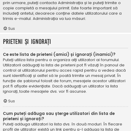
prin urmare, puteți contacta Administrația și le puteți trimite o
copie completă a mesajului primit. Este foarte important să
includeți antetul, deoarece conține datele utilizatorului care a
trimis e-mailul. Administrația va lua măsuri.
Sus
Prieteni și ignorați
Ce este lista de prieteni (amici) și ignorați (inamici)?
Puteți utiliza lista pentru a organiza alți utilizatori ai forumului.
Utilizatorii adăugați la lista de prieteni pot fi văzuți în panoul de
control al utilizatorului pentru acces rapid pentru a vedea dacă
sunt identificați și astfel să le poată trimite un mesaj privat. În
funcție de șablonul folosit de forum, mesajele acestor utilizatori
pot fi afișate evidențiate. Dacă adăugați un utilizator la lista
ignorați, toate mesajele dvs. vor fi ascunse.
Sus
Cum puteți adăuga sau șterge utilizatori din lista de
prieteni și ignorați?
Puteți adăuga utilizatori la lista dvs. în două moduri. În fiecare
profil de utilizator există un link pentru a-l adăuga la lista de