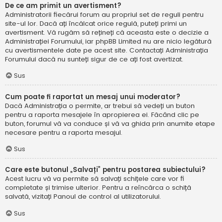
De ce am primit un avertisment?
Administratorii fiecărui forum au propriul set de reguli pentru
site-ul lor. Dacă ați încălcat orice regulă, puteți primi un
avertisment. Vă rugăm să rețineți că aceasta este o decizie a
Administrației Forumului, iar phpBB Limited nu are nicio legătură
cu avertismentele date pe acest site. Contactați Administrația
Forumului dacă nu sunteți sigur de ce ați fost avertizat.
Sus
Cum poate fi raportat un mesaj unui moderator?
Dacă Administrația o permite, ar trebui să vedeți un buton
pentru a raporta mesajele în apropierea ei. Făcând clic pe
buton, forumul vă va conduce și vă va ghida prin anumite etape
necesare pentru a raporta mesajul.
Sus
Care este butonul „Salvați” pentru postarea subiectului?
Acest lucru vă va permite să salvați schițele care vor fi
completate și trimise ulterior. Pentru a reîncărca o schiță
salvată, vizitați Panoul de control al utilizatorului.
Sus