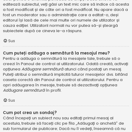
editează subiectul, veți găsi un text mic care să indice că acesta
a fost modificat și de câte ori a fost modificat. Nu apare dacă a
fost un moderator sau o administrație care a editat-o, deși
editorul își lasă de cele mai multe ori numele de utilizator și
cauza ediției. Utilizatorii normali nu vor putea să-și șteargă
subiectele după ce cineva le-a răspuns.
Sus
Cum puteți adăuga o semnătură la mesajul meu?
Pentru a adăuga o semnătură la mesajele tale, trebuie să o
creezi în Panoul de control al utilizatorului. Odată creată, activați
opțiunea
Adăugare semnătură
atunci când postați un mesaj.
Puteți atribui o semnătură implicită tuturor mesajelor dvs. bifând
caseta corectă din Panoul de control al utilizatorului. Pentru a
opri adăugarea în mesaje, trebuie să dezactivați opțiunea
Adăugare semnătură
în profil.
Sus
Cum pot crea un sondaj?
Când începeți un subiect nou sau editați primul mesaj al
acestuia, trebuie să faceți clic pe fila „Adăugați o anchetă” de
sub formularul de publicare; Dacă nu îl vedeți, înseamnă că nu