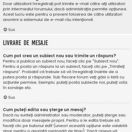
Doar utilizatorii înregistrați pot trimite e-mail către alți utilizatori
prin intermediul forumului, dacă administrația permite opțiunea.
Acest lucru este pentru a preveni folosirea de către utilizatori
anonimi a sistemului de e-mail rău intenționat.
Sus
Livrare de mesaje
Cum pot crea un subiect nou sau trimite un răspuns?
Pentru a publica un subiect nou, faceți clic pe "Subiect nou".
Pentru a posta un răspuns la un subiect, faceți clic pe „Trimiteți
răspuns”. Probabil că trebuie să vă înregistrați înainte de a
putea posta și răspunde. Sub fiecare forum veți găsi o listă cu
acțiunile permise. Exemplu: puteți posta subiecte noi, puteți vota
în sondaje etc.
Sus
Cum puteți edita sau șterge un mesaj?
Dacă nu sunteți administrator sau moderator, puteți șterge sau
modifica doar mesajele proprii. Pentru a le edita trebuie să
faceți clic pe butonul
edit
(uneori această opțiune este valabilă
doar pentru o anumită perioadă de timp). Dacă cineva vă