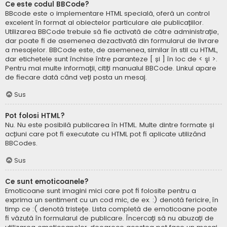
Ce este codul BBCode?
BBcode este o implementare HTML specială, oferă un control
excelent în format al obiectelor particulare ale publicațiilor.
Utilizarea BBCode trebuie să fie activată de către administrație,
dar poate fi de asemenea dezactivată din formularul de livrare
a mesajelor. BBCode este, de asemenea, similar în stil cu HTML,
dar etichetele sunt închise între paranteze [ și ] în loc de < şi >.
Pentru mai multe informații, citiți manualul BBCode. Linkul apare
de fiecare dată când veți posta un mesaj.
Sus
Pot folosi HTML?
Nu. Nu este posibilă publicarea în HTML. Multe dintre formate și
acțiuni care pot fi executate cu HTML pot fi aplicate utilizând
BBCodes.
Sus
Ce sunt emoticoanele?
Emoticoane sunt imagini mici care pot fi folosite pentru a
exprima un sentiment cu un cod mic, de ex. :) denotă fericire, în
timp ce :( denotă tristețe. Lista completă de emoticoane poate
fi văzută în formularul de publicare. Încercați să nu abuzați de