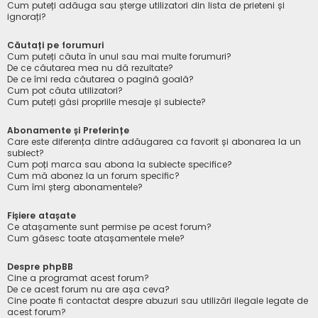
Cum puteți adăuga sau șterge utilizatori din lista de prieteni și
ignorați?
Căutați pe forumuri
Cum puteți căuta în unul sau mai multe forumuri?
De ce căutarea mea nu dă rezultate?
De ce îmi reda căutarea o pagină goală?
Cum pot căuta utilizatori?
Cum puteți găsi propriile mesaje și subiecte?
Abonamente și Preferințe
Care este diferența dintre adăugarea ca favorit și abonarea la un
subiect?
Cum poți marca sau abona la subiecte specifice?
Cum mă abonez la un forum specific?
Cum îmi șterg abonamentele?
Fișiere atașate
Ce atașamente sunt permise pe acest forum?
Cum găsesc toate atașamentele mele?
Despre phpBB
Cine a programat acest forum?
De ce acest forum nu are așa ceva?
Cine poate fi contactat despre abuzuri sau utilizări ilegale legate de
acest forum?