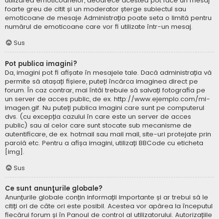
utilizarea emoticoanelor, deoarece acestea pot face un mesaj
foarte greu de citit și un moderator șterge subiectul sau
emoticoane de mesaje Administrația poate seta o limită pentru
numărul de emoticoane care vor fi utilizate într-un mesaj.
Sus
Pot publica imagini?
Da, imagini pot fi afișate în mesajele tale. Dacă administrația vă
permite să atașați fișiere, puteți încărca imaginea direct pe
forum. În caz contrar, mai întâi trebuie să salvați fotografia pe
un server de acces public, de ex. http://www.ejemplo.com/mi-
imagen.gif. Nu puteți publica imagini care sunt pe computerul
dvs. (cu excepția cazului în care este un server de acces
public) sau al celor care sunt stocate sub mecanisme de
autentificare, de ex. hotmail sau mail mail, site-uri protejate prin
parolă etc. Pentru a afișa imagini, utilizați BBCode cu eticheta
[img].
Sus
Ce sunt anunţurile globale?
Anunțurile globale conțin informații importante și ar trebui să le
citiți ori de câte ori este posibil. Acestea vor apărea la începutul
fiecărui forum și în Panoul de control al utilizatorului. Autorizațiile