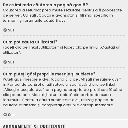
De ce îmi reda căutarea o pagină goală?
Căutarea a returnat prea multe rezultate pentru a fi procesate
de server. Utilizați „Căutare avansată” și fiți mai specific în
termenii și forumurile căutării dvs.
Sus
Cum pot căuta utilizatori?
Faceți clic pe linkul „Utilizatori” și faceți clic pe linkul „Căutați un
utilizator”.
Sus
Cum puteți găsi propriile mesaje și subiecte?
Puteți găsi mesajele dvs. făcând clic pe „Afișați mesajele dvs.”
în Panoul de control al utilizatorului sau făcând clic pe linkul
„Afișați mesajele dvs.” prin pagina proprie de profil sau făcând
clic pe butonul Meniul „Linkuri rapide” din partea de sus a
forumului. Pentru a căuta subiectele dvs., utilizați pagina de
căutare avansată și completați opțiunile corespunzătoare.
Sus
Abonamente și Preferințe