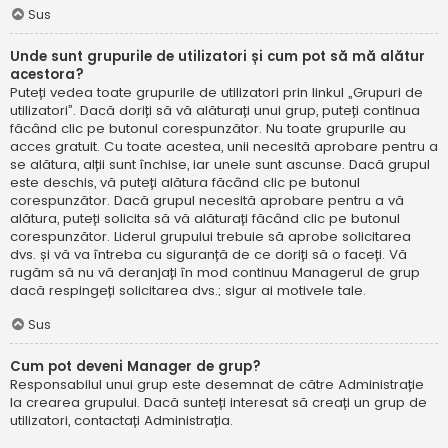
Sus
Unde sunt grupurile de utilizatori și cum pot să mă alătur
acestora?
Puteți vedea toate grupurile de utilizatori prin linkul „Grupuri de
utilizatori”. Dacă doriți să vă alăturați unui grup, puteți continua
făcând clic pe butonul corespunzător. Nu toate grupurile au
acces gratuit. Cu toate acestea, unii necesită aprobare pentru a
se alătura, alții sunt închise, iar unele sunt ascunse. Dacă grupul
este deschis, vă puteți alătura făcând clic pe butonul
corespunzător. Dacă grupul necesită aprobare pentru a vă
alătura, puteți solicita să vă alăturați făcând clic pe butonul
corespunzător. Liderul grupului trebuie să aprobe solicitarea
dvs. și vă va întreba cu siguranță de ce doriți să o faceți. Vă
rugăm să nu vă deranjați în mod continuu Managerul de grup
dacă respingeți solicitarea dvs.; sigur ai motivele tale.
Sus
Cum pot deveni Manager de grup?
Responsabilul unui grup este desemnat de către Administrație
la crearea grupului. Dacă sunteți interesat să creați un grup de
utilizatori, contactați Administrația.