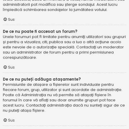
administratorii pot modifica sau șterge sondajul. Acest lucru
împiedică schimbarea sondajelor la jumătatea votului.
Sus
De ce nu poate fi accesat un forum?
Unele forumuri pot fi limitate pentru anumiți utilizatori sau grupuri
și pentru a vizualiza, citi, publica sau a lua o altă acțiune acolo
este nevoie de o autorizație specială. Contactați un moderator
sau un administrator de forum pentru a primi permisiunea
corespunzătoare.
Sus
De ce nu puteți adăuga atașamente?
Permisiunile de atașare a fișierelor sunt individuale pentru
fiecare forum, grup, utilizator și sunt acordate de administrație.
Poate că Administrația nu vă permite să atașați fișiere în
forumul în care vă aflați sau doar anumite grupuri pot face
acest lucru. Contactați administrația dacă nu sunteți sigur de ce
nu puteți atașa fișiere.
Sus