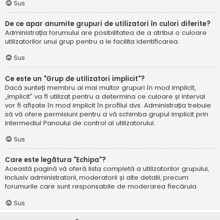
Sus
De ce apar anumite grupuri de utilizatori în culori diferite?
Administrația forumului are posibilitatea de a atribui o culoare
utilizatorilor unui grup pentru a le facilita identificarea.
Sus
Ce este un "Grup de utilizatori implicit"?
Dacă sunteți membru al mai multor grupuri în mod implicit,
„implicit” va fi utilizat pentru a determina ce culoare și interval
vor fi afișate în mod implicit în profilul dvs. Administrația trebuie
să vă ofere permisiuni pentru a vă schimba grupul implicit prin
intermediul Panoului de control al utilizatorului.
Sus
Care este legătura "Echipa"?
Această pagină vă oferă lista completă a utilizatorilor grupului,
inclusiv administratorii, moderatorii și alte detalii, precum
forumurile care sunt responsabile de moderarea fiecăruia.
Sus