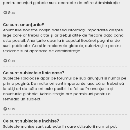
pentru anunțuri globale sunt acordate de către Administrație.
Sus
Ce sunt anunţurile?
Anunțurile noastre conțin adesea informații importante despre
lege care ar trebui citite și ar trebui citite de fiecare dată când
este posibil. Anunțurile apar la începutul fiecărei pagini unde
sunt publicate. Ca și în reclamele globale, autorizațiile pentru
reclame sunt aprobate de administraţie.
Sus
Ce sunt subiectele lipicioase?
Subiecte lipicioase apar pe forumul de sub anunţuri și numai pe
prima pagină. De multe ori sunt importante, așa că ar trebui să
le citiți ori de câte ori este posibil. La fel ca în anunțurile și
anunțurile globale, Administrația are permisiuni pentru a
remedia un subiect.
Sus
Ce sunt subiectele închise?
Subiecte închise sunt subiecte în care utilizatorii nu mai pot