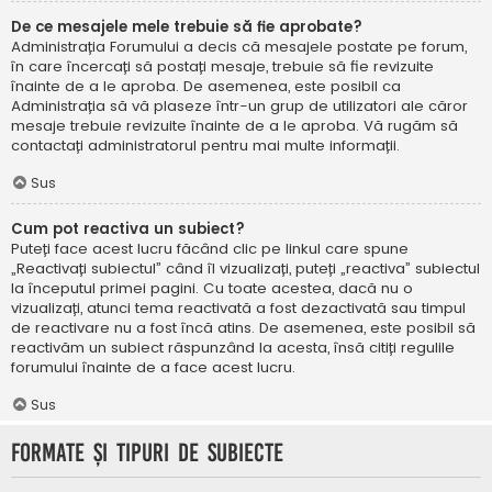
De ce mesajele mele trebuie să fie aprobate?
Administrația Forumului a decis că mesajele postate pe forum,
în care încercați să postați mesaje, trebuie să fie revizuite
înainte de a le aproba. De asemenea, este posibil ca
Administrația să vă plaseze într-un grup de utilizatori ale căror
mesaje trebuie revizuite înainte de a le aproba. Vă rugăm să
contactați administratorul pentru mai multe informații.
Sus
Cum pot reactiva un subiect?
Puteți face acest lucru făcând clic pe linkul care spune
„Reactivați subiectul” când îl vizualizați, puteți „reactiva” subiectul
la începutul primei pagini. Cu toate acestea, dacă nu o
vizualizați, atunci tema reactivată a fost dezactivată sau timpul
de reactivare nu a fost încă atins. De asemenea, este posibil să
reactivăm un subiect răspunzând la acesta, însă citiți regulile
forumului înainte de a face acest lucru.
Sus
Formate și tipuri de subiecte