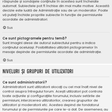
răspunde și sondajele conținute în acestea sunt încheiate
automat. Subiectele pot fi închise din mai multe motive. Această
decizie este luată de Administrație sau de un moderator. Poate
vă puteți închide propriile subiecte în funcție de permisiunile
acordate de administratori.
Sus
Ce sunt pictogramele pentru temă?
Sunt imagini alese de autorul subiectului pentru a indica
conținutul aceluiași. Posibilitatea utilizării pictogramelor în
mesaje depinde de permisiunile acordate de administrație.
Sus
Niveluri și grupuri de utilizatori
Ce sunt administratorii?
Administratorii sunt utilizatorii alocați cu cel mai înalt nivel de
control asupra întregului forum. Acești utilizatori pot controla
toate acțiunile și configurațiile forumului, inclusiv setările de
permisiuni, interzicerea utilizatorilor, crearea grupurilor de
utilizatori și moderatorii etc. Acestea depind de fondatorul
forumului și de permisiunile pe care le-a dat. De asemenea, au