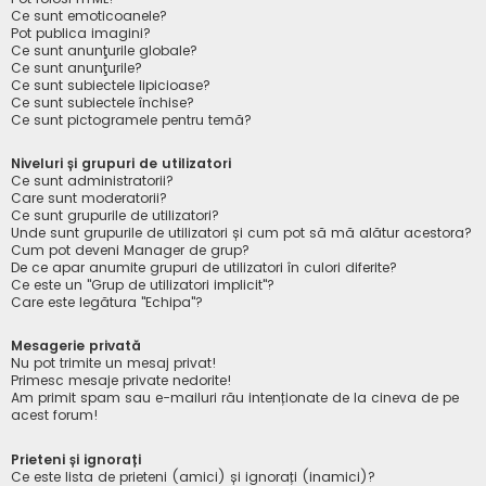
Ce sunt emoticoanele?
Pot publica imagini?
Ce sunt anunţurile globale?
Ce sunt anunţurile?
Ce sunt subiectele lipicioase?
Ce sunt subiectele închise?
Ce sunt pictogramele pentru temă?
Niveluri și grupuri de utilizatori
Ce sunt administratorii?
Care sunt moderatorii?
Ce sunt grupurile de utilizatori?
Unde sunt grupurile de utilizatori și cum pot să mă alătur acestora?
Cum pot deveni Manager de grup?
De ce apar anumite grupuri de utilizatori în culori diferite?
Ce este un "Grup de utilizatori implicit"?
Care este legătura "Echipa"?
Mesagerie privată
Nu pot trimite un mesaj privat!
Primesc mesaje private nedorite!
Am primit spam sau e-mailuri rău intenționate de la cineva de pe
acest forum!
Prieteni și ignorați
Ce este lista de prieteni (amici) și ignorați (inamici)?