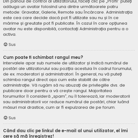
Din panoul de control al utilizatorului, faceți clic pe „Profil” puteți
adăuga un avatar folosind una dintre următoarele patru
metode: Gravatar, Galerie, Remote sau Încărcare. Administrația
este cea care decide dacă pot fi utilizate sau nu și în ce
mărime și greutate pot fi publicate. În cazul în care opțiunea
avatar nu este disponibilă, contactați Administrația pentru a o
activa.
Sus
Cum poate fi schimbat rangul meu?
Intervalele apar sub numele de utilizator și indică numărul de
postări ale utilizatorului sau poziția acestuia în cadrul forumului,
de ex. moderatori și administratori. În general, nu vă puteți
schimba rangul direct așa cum este stabilit de către
administrație. Vă rugăm să nu abuzați de privilegiile dvs. de
publicare doar pentru a vă crește rangul. Majoritatea
forumurilor îl consideră „spam”, nu îl tolerează, iar moderatorii
sau administratorii vor reduce numărul de postări, chiar luând
măsuri mai drastice, cum ar fi expulzarea de pe forum.
Sus
Când dau clic pe linkul de e-mail al unui utilizator, el îmi
cere să mă înregistrez!