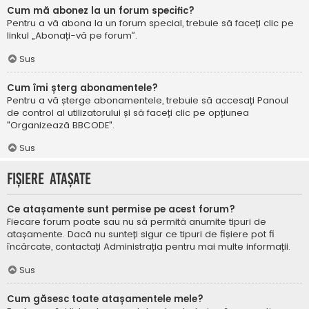
Cum mă abonez la un forum specific?
Pentru a vă abona la un forum special, trebuie să faceți clic pe
linkul „Abonați-vă pe forum”.
Sus
Cum îmi șterg abonamentele?
Pentru a vă șterge abonamentele, trebuie să accesați Panoul
de control al utilizatorului și să faceți clic pe opțiunea
"Organizează BBCODE".
Sus
Fișiere atașate
Ce atașamente sunt permise pe acest forum?
Fiecare forum poate sau nu să permită anumite tipuri de
atașamente. Dacă nu sunteți sigur ce tipuri de fișiere pot fi
încărcate, contactați Administrația pentru mai multe informații.
Sus
Cum găsesc toate atașamentele mele?