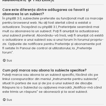
Care este diferența dintre adăugarea ca favorit și
abonarea la un subiect?
În phpBB 3.0, subiectele preferate au funcționat mult ca marcaje
pentru browserul web. Nu ați fost alertat când a existat o
actualizare. Începând cu phpBB 3.1, Preferințele seamănă mai
mult cu abonarea la un subiect. Poți fi anunțat la actualizarea
unui subiect preferat. Abonându-vă însă, veți fi anunțat că există
o actualizare a unui subiect sau a unui forum în forumul propriu-
zis. Opțiunile de notificare pentru Preferințe și abonamente pot
fi setate în Panoul de control al utilizatorului, la „Preferințe
forum”.
Sus
Cum poți marca sau abona la subiecte specifice?
Puteți marca sau abona la un subiect specific, făcând clic pe
linkul corespunzător din meniul „Instrumente pentru subiecte”,
situat în partea de sus și de jos a unui subiect de discuție.
Răspuns la o Subiectul cu opțiunea marcată „Notifica-mă când
este trimis un răspuns” se abonează și la acel subiect.
Sus