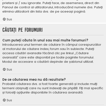
prieteni și / sau ignorate. Puteți face, de asemenea, direct din
Panoul de control al utilizatorului, introducând numele dvs. Puteți
elimina utilizatorii din lista dvs. de pe aceeași pagină.
Sus
Căutați pe forumuri
Cum puteți căuta în unul sau mai multe forumuri?
Introducerea unui termen de căutare în câmpul corespunzător
al motorului de căutare index, forum sau în subiecte. Puteți
accesa căutări avansate făcând clic pe linkul „Căutare
avansată” care este disponibil pe toate paginile forumului.
Modul de accesare a căutării depinde de șablonul utilizat.
Sus
De ce căutarea mea nu dă rezultate?
Probabil căutarea dvs. a fost foarte generală și include mulți
termeni obișnuiți care nu sunt indexați de phpBB. Fiți mai specific
și folosiți opțiunile disponibile în căutarea avansată.
Sus