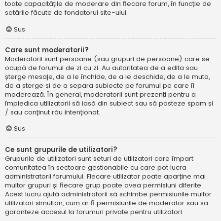
toate capacitățile de moderare din fiecare forum, în funcție de
setările făcute de fondatorul site-ului.
Sus
Care sunt moderatorii?
Moderatorii sunt persoane (sau grupuri de persoane) care se
ocupă de forumul de zi cu zi. Au autoritatea de a edita sau
șterge mesaje, de a le închide, de a le deschide, de a le muta,
de a șterge și de a separa subiecte pe forumul pe care îl
moderează. În general, moderatorii sunt prezenți pentru a
împiedica utilizatorii să iasă din subiect sau să posteze spam și
/ sau conținut rău intenționat.
Sus
Ce sunt grupurile de utilizatori?
Grupurile de utilizatori sunt seturi de utilizatori care împart
comunitatea în sectoare gestionabile cu care pot lucra
administratorii forumului. Fiecare utilizator poate aparține mai
multor grupuri și fiecare grup poate avea permisiuni diferite.
Acest lucru ajută administratorii să schimbe permisiunile multor
utilizatori simultan, cum ar fi permisiunile de moderator sau să
garanteze accesul la forumuri private pentru utilizatori.