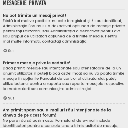
Mesagerie privată
Nu pot trimite un mesaj privat!
Există trei motive posibile; nu este înregistrat și / sau identificat,
Administrația Forumului a dezactivat opțiunea de mesaje private
pentru toți utilizatorii, sau Administrația a dezactivat pentru dvs.
sau grupul de utilizatori opțiunea de a trimite mesaje. Pentru
mai multe informații, contactați administrația.
Sus
Primesc mesaje private nedorite!
Dacă primiți mesaje rău intenționate sau ofensatoare de la un
anumit utilizator, îl puteți bloca astfel încât să nu vă poată trimite
mesaje în opțiunile Panoului de control al utilizatorului, puteți
utiliza butonul pentru a raporta sau raporta mesajele respective
la moderatorii sau comunicați-o administrației.
Sus
Am primit spam sau e-mailuri rău intenționate de la
cineva de pe acest forum!
Ne pare rău să auzim asta. Formularul de e-mail include
identificatori pentru a controla cine a trimis astfel de mesaje,