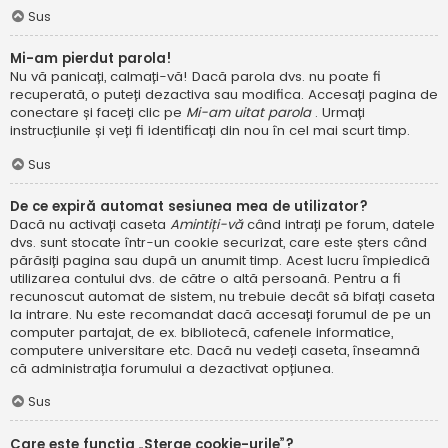
Sus
Mi-am pierdut parola!
Nu vă panicați, calmați-vă! Dacă parola dvs. nu poate fi
recuperată, o puteți dezactiva sau modifica. Accesați pagina de
conectare și faceți clic pe
Mi-am uitat parola
. Urmați
instrucțiunile și veți fi identificați din nou în cel mai scurt timp.
Sus
De ce expiră automat sesiunea mea de utilizator?
Dacă nu activați caseta
Amintiți-vă
când intrați pe forum, datele
dvs. sunt stocate într-un cookie securizat, care este șters când
părăsiți pagina sau după un anumit timp. Acest lucru împiedică
utilizarea contului dvs. de către o altă persoană. Pentru a fi
recunoscut automat de sistem, nu trebuie decât să bifați caseta
la intrare. Nu este recomandat dacă accesați forumul de pe un
computer partajat, de ex. bibliotecă, cafenele informatice,
computere universitare etc. Dacă nu vedeți caseta, înseamnă
că administrația forumului a dezactivat opțiunea.
Sus
Care este funcția „Șterge cookie-urile”?