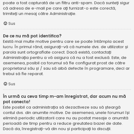
poate a fost capturată de un filtru anti-spam. Dacă sunteți sigur
că adresa de e-mail pe care ați furnizat-o este corectă,
trimiteți un mesaj către Administrație.
Sus
De ce nu mă pot identifica?
Există mai multe motive pentru care se poate întâmpla acest
lucru. În primul rând, asigurați-vă că numele dvs. de utilizator și
parola sunt ortografiate corect. Dacă există, contactați
Administrația pentru a vă asigura că nu a fost exclusă. Este, de
asemenea, posibil ca forumul să fie configurat prost de către
proprietarul său și / sau să aibă defecte în programare, deci ar
trebui să fie reparat.
Sus
În urmă cu ceva timp m-am înregistrat, dar acum nu mă
pot conecta!
Este posibil ca administrația să dezactiveze sau să șteargă
contul dvs. din anumite motive. De asemenea, unele forumuri își
elimină periodic utilizatorii care nu au postat mesaje o anumită
perioadă de timp pentru a reduce greutatea bazei de date.
Dacă da, înregistrați-vă din nou și participați la discuții.