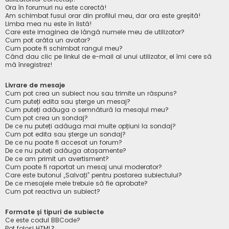
Ora în forumuri nu este corectă!
Am schimbat fusul orar din profilul meu, dar ora este greșită!
Limba mea nu este în listă!
Care este imaginea de lângă numele meu de utilizator?
Cum pot arăta un avatar?
Cum poate fi schimbat rangul meu?
Când dau clic pe linkul de e-mail al unui utilizator, el îmi cere să
mă înregistrez!
Livrare de mesaje
Cum pot crea un subiect nou sau trimite un răspuns?
Cum puteți edita sau șterge un mesaj?
Cum puteți adăuga o semnătură la mesajul meu?
Cum pot crea un sondaj?
De ce nu puteți adăuga mai multe opțiuni la sondaj?
Cum pot edita sau șterge un sondaj?
De ce nu poate fi accesat un forum?
De ce nu puteți adăuga atașamente?
De ce am primit un avertisment?
Cum poate fi raportat un mesaj unui moderator?
Care este butonul „Salvați” pentru postarea subiectului?
De ce mesajele mele trebuie să fie aprobate?
Cum pot reactiva un subiect?
Formate și tipuri de subiecte
Ce este codul BBCode?
Pot folosi HTML?