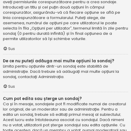
aveți permisiunile corespunzătoare pentru a crea sondaje.
Introduceți un titlu și cel puțin două opțiuni în câmpul
corespunzător, asigurându-vă că fiecare opțiune se află pe
linia corespunzătoare a formularului. Puteți alege, de
asemenea, numărul de opțiuni pe care utilizatorul le poate
selecta în fila „Opțiuni per utilizator”, termenul limită în zile pentru
sondaj (0 pentru durată infinită) și în final opțiunea de a
permite utilizatorilor să își schimbe voturile.
Sus
De ce nu puteți adăuga mai multe opțiuni la sondaj?
Limita pentru opțiunile dintr-un sondaj este stabilită de
administrație. Dacă trebuie să adăugați mai multe opțiuni la
sondaj, contactați Administrația.
Sus
Cum pot edita sau șterge un sondaj?
Ca și în mesaje, sondajele pot fi modificate numai de creatorul
lor original, de un moderator sau de administrație. Pentru a
edita un sondaj, trebuie să editați primul mesaj al subiectului;
Acest lucru este întotdeauna asociat cu sondajul. Dacă nimeni
nu a votat, utilizatorii pot șterge sondajul sau edita opțiunile. Cu
toate acestea, dacă un membru a votat, numai moderatorii sau