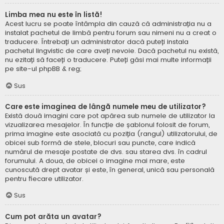
Limba mea nu este în listă!
Acest lucru se poate întâmpla din cauză că administrația nu a
instalat pachetul de limbă pentru forum sau nimeni nu a creat o
traducere. Întrebați un administrator dacă puteți instala
pachetul lingvistic de care aveți nevoie. Dacă pachetul nu există,
nu ezitați să faceți o traducere. Puteți găsi mai multe informații
pe site-ul
phpBB
& reg;
Sus
Care este imaginea de lângă numele meu de utilizator?
Există două imagini care pot apărea sub numele de utilizator la
vizualizarea mesajelor. În funcție de șablonul folosit de forum,
prima imagine este asociată cu poziția (rangul) utilizatorului, de
obicei sub formă de stele, blocuri sau puncte, care indică
numărul de mesaje postate de dvs. sau starea dvs. în cadrul
forumului. A doua, de obicei o imagine mai mare, este
cunoscută drept avatar și este, în general, unică sau personală
pentru fiecare utilizator.
Sus
Cum pot arăta un avatar?