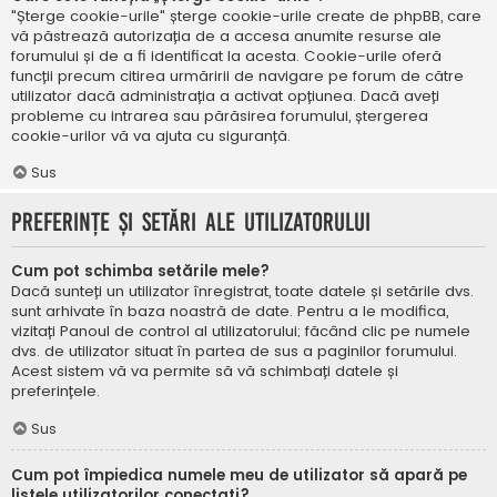
"Șterge cookie-urile" șterge cookie-urile create de phpBB, care
vă păstrează autorizația de a accesa anumite resurse ale
forumului și de a fi identificat la acesta. Cookie-urile oferă
funcții precum citirea urmăririi de navigare pe forum de către
utilizator dacă administrația a activat opțiunea. Dacă aveți
probleme cu intrarea sau părăsirea forumului, ștergerea
cookie-urilor vă va ajuta cu siguranță.
Sus
Preferințe și setări ale utilizatorului
Cum pot schimba setările mele?
Dacă sunteți un utilizator înregistrat, toate datele și setările dvs.
sunt arhivate în baza noastră de date. Pentru a le modifica,
vizitați Panoul de control al utilizatorului; făcând clic pe numele
dvs. de utilizator situat în partea de sus a paginilor forumului.
Acest sistem vă va permite să vă schimbați datele și
preferințele.
Sus
Cum pot împiedica numele meu de utilizator să apară pe
listele utilizatorilor conectați?