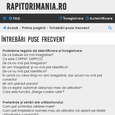
Rapitorimania.ro
FAQ
Înregistrare
Autentificare
C
Acasă
Prima pagină
Întrebări puse frecvent
ă
Întrebări puse frecvent
u
t
Probleme legate de identificare și înregistrare
a
De ce trebuie să mă înregistrez?
Ce este COPPA? (APPCO)
r
De ce nu mă pot înregistra?
M-am înregistrat și nu mă pot identifica!
e
De ce nu mă pot identifica?
În urmă cu ceva timp m-am înregistrat, dar acum nu mă pot
conecta!
Mi-am pierdut parola!
De ce expiră automat sesiunea mea de utilizator?
Care este funcția „Șterge cookie-urile”?
Preferințe și setări ale utilizatorului
Cum pot schimba setările mele?
Cum pot împiedica numele meu de utilizator să apară pe listele
utilizatorilor conectați?