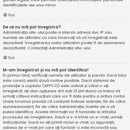
identificabile ale unui minor.
Sus
De ce nu mă pot înregistra?
Administrația site-ului poate a interzis adresa dvs. IP sau
numele de utilizator cu care încercați să vă înregistrați este
dezactivat. Înregistrarea noilor utilizatori poate fi de asemenea
dezactivată. Contactați Administrația site-ului.
Sus
M-am înregistrat și nu mă pot identifica!
În primul rând, verificați numele de utilizator și parola. Dacă totul
este corect, există două motive posibile. Dacă sistemul de
protecție a copilului (APPCO) este activat și când v-ați
înregistrat, ați ales opțiunea
Am sub 13 ani
atunci va trebui să
urmați câteva instrucțiuni care vor fi date pentru a activa contul.
Unele forumuri prevăd că conturile trebuie activate, fie de către
dumneavoastră, fie de către Administrație, înainte de a vă
putea identifica; Aceste informații vor fi furnizate la sfârșitul
procesului de înregistrare. Dacă vi s-a trimis un e-mail, urmați
instrucțiunile. Dacă nu ați primit niciun e-mail, cu siguranță,
adresa de e-mail pe care ați furnizat-o este incorectă sau