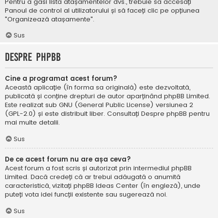
Pentru a găsi lista atașamentelor dvs., trebuie să accesați
Panoul de control al utilizatorului și să faceți clic pe opțiunea
"Organizează atașamente".
Sus
Despre phpBB
Cine a programat acest forum?
Această aplicație (în forma sa originală) este dezvoltată,
publicată și conține drepturi de autor aparținând
phpBB Limited
.
Este realizat sub GNU (General Public License) versiunea 2
(GPL-2.0) și este distribuit liber. Consultați
Despre phpBB
pentru
mai multe detalii.
Sus
De ce acest forum nu are așa ceva?
Acest forum a fost scris și autorizat prin intermediul phpBB
Limited. Dacă credeți că ar trebui adăugată o anumită
caracteristică, vizitați
phpBB Ideas Center
(în engleză), unde
puteți vota idei funcții existente sau sugerează noi.
Sus