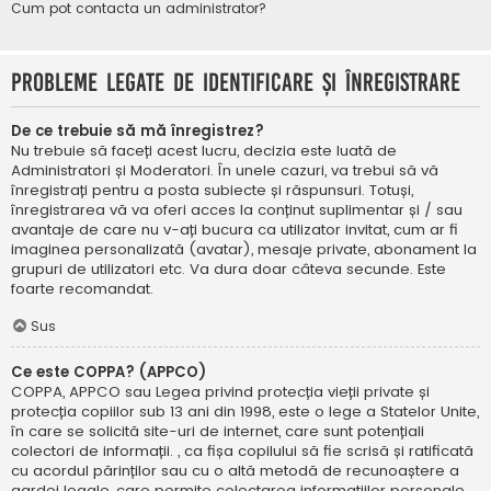
Cum pot contacta un administrator?
Probleme legate de identificare și înregistrare
De ce trebuie să mă înregistrez?
Nu trebuie să faceți acest lucru, decizia este luată de
Administratori și Moderatori. În unele cazuri, va trebui să vă
înregistrați pentru a posta subiecte și răspunsuri. Totuși,
înregistrarea vă va oferi acces la conținut suplimentar și / sau
avantaje de care nu v-ați bucura ca utilizator invitat, cum ar fi
imaginea personalizată (avatar), mesaje private, abonament la
grupuri de utilizatori etc. Va dura doar câteva secunde. Este
foarte recomandat.
Sus
Ce este COPPA? (APPCO)
COPPA, APPCO sau Legea privind protecția vieții private și
protecția copiilor sub 13 ani din 1998, este o lege a Statelor Unite,
în care se solicită site-uri de internet, care sunt potențiali
colectori de informații. , ca fișa copilului să fie scrisă și ratificată
cu acordul părinților sau cu o altă metodă de recunoaștere a
gardei legale, care permite colectarea informațiilor personale