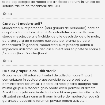
toate capacitățile de moderare din fiecare forum, în funcție de
setările făcute de fondatorul site-ului.
Sus
Care sunt moderatorii?
Moderatorii sunt persoane (sau grupuri de persoane) care se
ocupă de forumul de zi cu zi. Au autoritatea de a edita sau
șterge mesaje, de a le închide, de a le deschide, de a le muta,
de a șterge și de a separa subiecte pe forumul pe care îl
moderează. În general, moderatorii sunt prezenți pentru a
împiedica utilizatorii să iasă din subiect sau să posteze spam și
/ sau conținut rău intenționat.
Sus
Ce sunt grupurile de utilizatori?
Grupurile de utilizatori sunt seturi de utilizatori care împart
comunitatea în sectoare gestionabile cu care pot lucra
administratorii forumului. Fiecare utilizator poate aparține mai
multor grupuri și fiecare grup poate avea permisiuni diferite.
Acest lucru ajută administratorii să schimbe permisiunile multor
utilizatori simultan, cum ar fi permisiunile de moderator sau să
garanteze accesul la forumuri private pentru utilizatori.