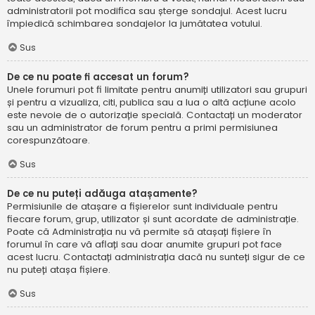
administratorii pot modifica sau șterge sondajul. Acest lucru
împiedică schimbarea sondajelor la jumătatea votului.
Sus
De ce nu poate fi accesat un forum?
Unele forumuri pot fi limitate pentru anumiți utilizatori sau grupuri
și pentru a vizualiza, citi, publica sau a lua o altă acțiune acolo
este nevoie de o autorizație specială. Contactați un moderator
sau un administrator de forum pentru a primi permisiunea
corespunzătoare.
Sus
De ce nu puteți adăuga atașamente?
Permisiunile de atașare a fișierelor sunt individuale pentru
fiecare forum, grup, utilizator și sunt acordate de administrație.
Poate că Administrația nu vă permite să atașați fișiere în
forumul în care vă aflați sau doar anumite grupuri pot face
acest lucru. Contactați administrația dacă nu sunteți sigur de ce
nu puteți atașa fișiere.
Sus