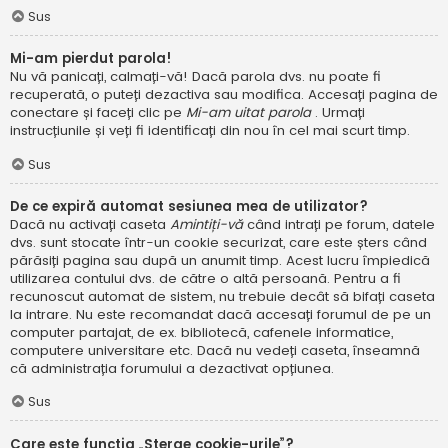
Sus
Mi-am pierdut parola!
Nu vă panicați, calmați-vă! Dacă parola dvs. nu poate fi
recuperată, o puteți dezactiva sau modifica. Accesați pagina de
conectare și faceți clic pe
Mi-am uitat parola
. Urmați
instrucțiunile și veți fi identificați din nou în cel mai scurt timp.
Sus
De ce expiră automat sesiunea mea de utilizator?
Dacă nu activați caseta
Amintiți-vă
când intrați pe forum, datele
dvs. sunt stocate într-un cookie securizat, care este șters când
părăsiți pagina sau după un anumit timp. Acest lucru împiedică
utilizarea contului dvs. de către o altă persoană. Pentru a fi
recunoscut automat de sistem, nu trebuie decât să bifați caseta
la intrare. Nu este recomandat dacă accesați forumul de pe un
computer partajat, de ex. bibliotecă, cafenele informatice,
computere universitare etc. Dacă nu vedeți caseta, înseamnă
că administrația forumului a dezactivat opțiunea.
Sus
Care este funcția „Șterge cookie-urile”?