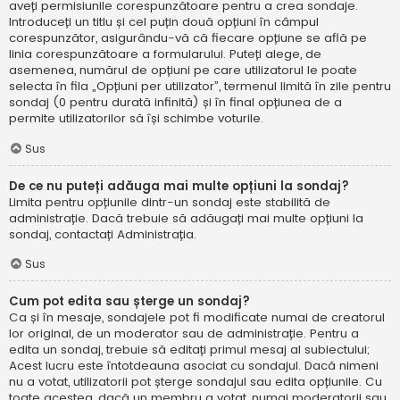
aveți permisiunile corespunzătoare pentru a crea sondaje.
Introduceți un titlu și cel puțin două opțiuni în câmpul
corespunzător, asigurându-vă că fiecare opțiune se află pe
linia corespunzătoare a formularului. Puteți alege, de
asemenea, numărul de opțiuni pe care utilizatorul le poate
selecta în fila „Opțiuni per utilizator”, termenul limită în zile pentru
sondaj (0 pentru durată infinită) și în final opțiunea de a
permite utilizatorilor să își schimbe voturile.
Sus
De ce nu puteți adăuga mai multe opțiuni la sondaj?
Limita pentru opțiunile dintr-un sondaj este stabilită de
administrație. Dacă trebuie să adăugați mai multe opțiuni la
sondaj, contactați Administrația.
Sus
Cum pot edita sau șterge un sondaj?
Ca și în mesaje, sondajele pot fi modificate numai de creatorul
lor original, de un moderator sau de administrație. Pentru a
edita un sondaj, trebuie să editați primul mesaj al subiectului;
Acest lucru este întotdeauna asociat cu sondajul. Dacă nimeni
nu a votat, utilizatorii pot șterge sondajul sau edita opțiunile. Cu
toate acestea, dacă un membru a votat, numai moderatorii sau