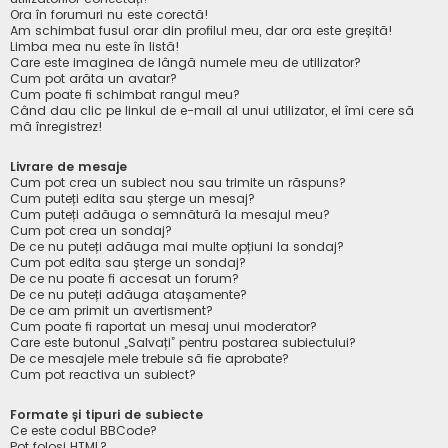
Ora în forumuri nu este corectă!
Am schimbat fusul orar din profilul meu, dar ora este greșită!
Limba mea nu este în listă!
Care este imaginea de lângă numele meu de utilizator?
Cum pot arăta un avatar?
Cum poate fi schimbat rangul meu?
Când dau clic pe linkul de e-mail al unui utilizator, el îmi cere să
mă înregistrez!
Livrare de mesaje
Cum pot crea un subiect nou sau trimite un răspuns?
Cum puteți edita sau șterge un mesaj?
Cum puteți adăuga o semnătură la mesajul meu?
Cum pot crea un sondaj?
De ce nu puteți adăuga mai multe opțiuni la sondaj?
Cum pot edita sau șterge un sondaj?
De ce nu poate fi accesat un forum?
De ce nu puteți adăuga atașamente?
De ce am primit un avertisment?
Cum poate fi raportat un mesaj unui moderator?
Care este butonul „Salvați” pentru postarea subiectului?
De ce mesajele mele trebuie să fie aprobate?
Cum pot reactiva un subiect?
Formate și tipuri de subiecte
Ce este codul BBCode?
Pot folosi HTML?