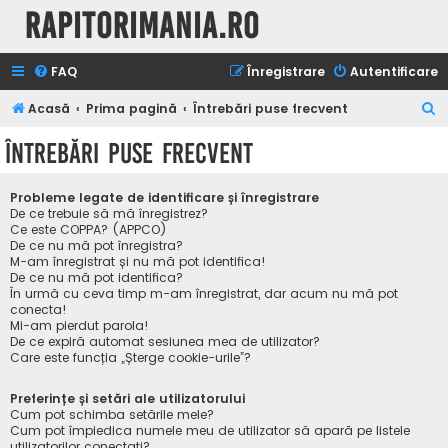
Rapitorimania.ro
FAQ
Înregistrare
Autentificare
C
Acasă
Prima pagină
Întrebări puse frecvent
ă
Întrebări puse frecvent
u
t
Probleme legate de identificare și înregistrare
a
De ce trebuie să mă înregistrez?
Ce este COPPA? (APPCO)
r
De ce nu mă pot înregistra?
M-am înregistrat și nu mă pot identifica!
e
De ce nu mă pot identifica?
În urmă cu ceva timp m-am înregistrat, dar acum nu mă pot
conecta!
Mi-am pierdut parola!
De ce expiră automat sesiunea mea de utilizator?
Care este funcția „Șterge cookie-urile”?
Preferințe și setări ale utilizatorului
Cum pot schimba setările mele?
Cum pot împiedica numele meu de utilizator să apară pe listele
utilizatorilor conectați?