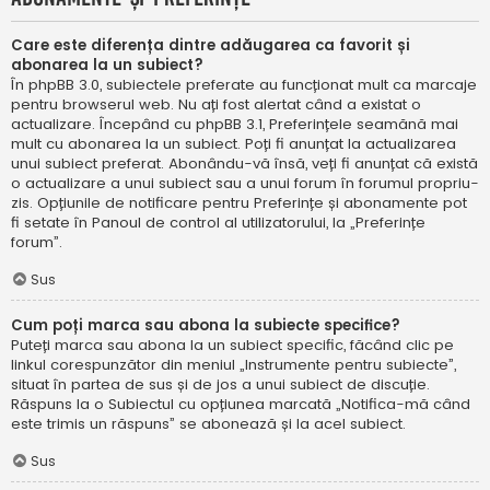
Care este diferența dintre adăugarea ca favorit și
abonarea la un subiect?
În phpBB 3.0, subiectele preferate au funcționat mult ca marcaje
pentru browserul web. Nu ați fost alertat când a existat o
actualizare. Începând cu phpBB 3.1, Preferințele seamănă mai
mult cu abonarea la un subiect. Poți fi anunțat la actualizarea
unui subiect preferat. Abonându-vă însă, veți fi anunțat că există
o actualizare a unui subiect sau a unui forum în forumul propriu-
zis. Opțiunile de notificare pentru Preferințe și abonamente pot
fi setate în Panoul de control al utilizatorului, la „Preferințe
forum”.
Sus
Cum poți marca sau abona la subiecte specifice?
Puteți marca sau abona la un subiect specific, făcând clic pe
linkul corespunzător din meniul „Instrumente pentru subiecte”,
situat în partea de sus și de jos a unui subiect de discuție.
Răspuns la o Subiectul cu opțiunea marcată „Notifica-mă când
este trimis un răspuns” se abonează și la acel subiect.
Sus