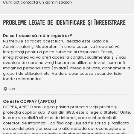
Cum pot contacta un administrator?
Probleme legate de identificare și înregistrare
De ce trebuie să mă înregistrez?
Nu trebuie să faceți acest lucru, decizia este luată de
Administratori și Moderatori. În unele cazuri, va trebui să vă
înregistrați pentru a posta subiecte și răspunsuri. Totuși,
înregistrarea vă va oferi acces la conținut suplimentar și / sau
avantaje de care nu v-ați bucura ca utilizator invitat, cum ar fi
imaginea personalizată (avatar), mesaje private, abonament la
grupuri de utilizatori etc. Va dura doar câteva secunde. Este
foarte recomandat.
Sus
Ce este COPPA? (APPCO)
COPPA, APPCO sau Legea privind protecția vieții private și
protecția copiilor sub 13 ani din 1998, este o lege a Statelor Unite,
în care se solicită site-uri de internet, care sunt potențiali
colectori de informații. , ca fișa copilului să fie scrisă și ratificată
cu acordul părinților sau cu o altă metodă de recunoaștere a
gardei legale, care permite colectarea informațiilor personale