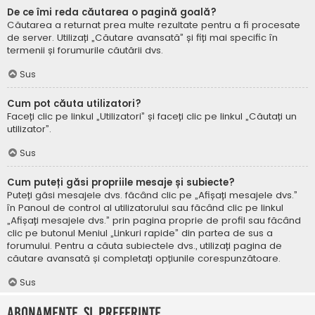
De ce îmi reda căutarea o pagină goală?
Căutarea a returnat prea multe rezultate pentru a fi procesate
de server. Utilizați „Căutare avansată” și fiți mai specific în
termenii și forumurile căutării dvs.
Sus
Cum pot căuta utilizatori?
Faceți clic pe linkul „Utilizatori” și faceți clic pe linkul „Căutați un
utilizator”.
Sus
Cum puteți găsi propriile mesaje și subiecte?
Puteți găsi mesajele dvs. făcând clic pe „Afișați mesajele dvs.”
în Panoul de control al utilizatorului sau făcând clic pe linkul
„Afișați mesajele dvs.” prin pagina proprie de profil sau făcând
clic pe butonul Meniul „Linkuri rapide” din partea de sus a
forumului. Pentru a căuta subiectele dvs., utilizați pagina de
căutare avansată și completați opțiunile corespunzătoare.
Sus
Abonamente și Preferințe