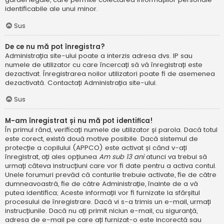
identificabile ale unui minor.
Sus
De ce nu mă pot înregistra?
Administrația site-ului poate a interzis adresa dvs. IP sau
numele de utilizator cu care încercați să vă înregistrați este
dezactivat. Înregistrarea noilor utilizatori poate fi de asemenea
dezactivată. Contactați Administrația site-ului.
Sus
M-am înregistrat și nu mă pot identifica!
În primul rând, verificați numele de utilizator și parola. Dacă totul
este corect, există două motive posibile. Dacă sistemul de
protecție a copilului (APPCO) este activat și când v-ați
înregistrat, ați ales opțiunea
Am sub 13 ani
atunci va trebui să
urmați câteva instrucțiuni care vor fi date pentru a activa contul.
Unele forumuri prevăd că conturile trebuie activate, fie de către
dumneavoastră, fie de către Administrație, înainte de a vă
putea identifica; Aceste informații vor fi furnizate la sfârșitul
procesului de înregistrare. Dacă vi s-a trimis un e-mail, urmați
instrucțiunile. Dacă nu ați primit niciun e-mail, cu siguranță,
adresa de e-mail pe care ați furnizat-o este incorectă sau