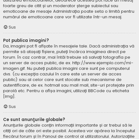
utilizarea emoticoanelor, deoarece acestea pot face un mesaj
foarte greu de citit și un moderator șterge subiectul sau
emoticoane de mesaje Administrația poate seta o limită pentru
numărul de emoticoane care vor fi utilizate într-un mesaj.
Sus
Pot publica imagini?
Da, imagini pot fi afișate în mesajele tale. Dacă administrația vă
permite să atașați fișiere, puteți încărca imaginea direct pe
forum. În caz contrar, mai întâi trebuie să salvați fotografia pe
un server de acces public, de ex. http://www.ejemplo.com/mi-
imagen.gif. Nu puteți publica imagini care sunt pe computerul
dvs. (cu excepția cazului în care este un server de acces
public) sau al celor care sunt stocate sub mecanisme de
autentificare, de ex. hotmail sau mail mail, site-uri protejate prin
parolă etc. Pentru a afișa imagini, utilizați BBCode cu eticheta
[img].
Sus
Ce sunt anunţurile globale?
Anunțurile globale conțin informații importante și ar trebui să le
citiți ori de câte ori este posibil. Acestea vor apărea la începutul
fiecărui forum și în Panoul de control al utilizatorului. Autorizațiile