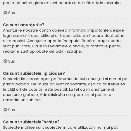
pentru anunțuri globale sunt acordate de către Administrație.
Sus
Ce sunt anunţurile?
Anunțurile noastre conțin adesea informații importante despre
lege care ar trebui citite și ar trebui citite de fiecare dată când
este posibil. Anunțurile apar la începutul fiecărei pagini unde
sunt publicate. Ca și în reclamele globale, autorizațiile pentru
reclame sunt aprobate de administraţie.
Sus
Ce sunt subiectele lipicioase?
Subiecte lipicioase apar pe forumul de sub anunţuri și numai pe
prima pagină. De multe ori sunt importante, așa că ar trebui să
le citiți ori de câte ori este posibil. La fel ca în anunțurile și
anunțurile globale, Administrația are permisiuni pentru a
remedia un subiect.
Sus
Ce sunt subiectele închise?
Subiecte închise sunt subiecte în care utilizatorii nu mai pot