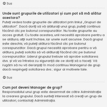
Sus
Unde sunt grupurile de utilizatori și cum pot să mă alătur
acestora?
Puteți vedea toate grupurile de utilizatori prin linkul „Grupuri de
utilizatori”. Dacă doriți să vă alăturați unui grup, puteți continua
făcând clic pe butonul corespunzător. Nu toate grupurile au
acces gratuit. Cu toate acestea, unii necesită aprobare pentru a
se alătura, alții sunt închise, iar unele sunt ascunse. Dacă grupul
este deschis, vă puteți alătura făcând clic pe butonul
corespunzător. Dacă grupul necesită aprobare pentru a vă
alătura, puteți solicita să vă alăturați făcând clic pe butonul
corespunzător. Liderul grupului trebuie să aprobe solicitarea
dvs. și vă va întreba cu siguranță de ce doriți să o faceți. Vă
rugăm să nu vă deranjați în mod continuu Managerul de grup
dacă respingeți solicitarea dvs.; sigur ai motivele tale.
Sus
Cum pot deveni Manager de grup?
Responsabilul unui grup este desemnat de către Administrație
la crearea grupului. Dacă sunteți interesat să creați un grup de
utilizatori, contactați Administrația.