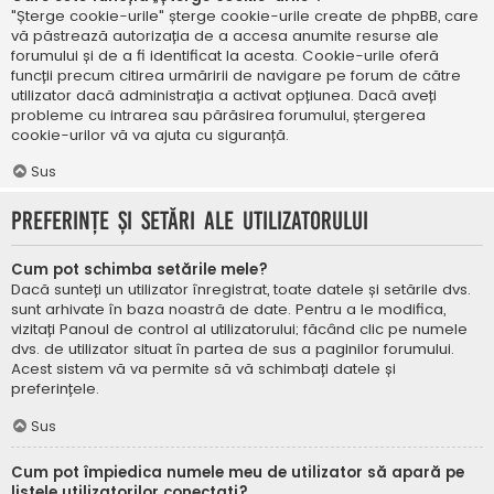
"Șterge cookie-urile" șterge cookie-urile create de phpBB, care
vă păstrează autorizația de a accesa anumite resurse ale
forumului și de a fi identificat la acesta. Cookie-urile oferă
funcții precum citirea urmăririi de navigare pe forum de către
utilizator dacă administrația a activat opțiunea. Dacă aveți
probleme cu intrarea sau părăsirea forumului, ștergerea
cookie-urilor vă va ajuta cu siguranță.
Sus
Preferințe și setări ale utilizatorului
Cum pot schimba setările mele?
Dacă sunteți un utilizator înregistrat, toate datele și setările dvs.
sunt arhivate în baza noastră de date. Pentru a le modifica,
vizitați Panoul de control al utilizatorului; făcând clic pe numele
dvs. de utilizator situat în partea de sus a paginilor forumului.
Acest sistem vă va permite să vă schimbați datele și
preferințele.
Sus
Cum pot împiedica numele meu de utilizator să apară pe
listele utilizatorilor conectați?