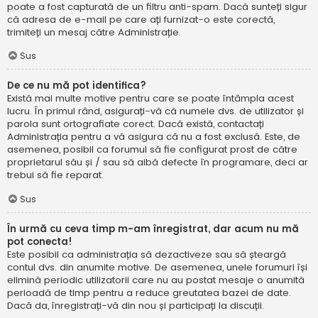
poate a fost capturată de un filtru anti-spam. Dacă sunteți sigur
că adresa de e-mail pe care ați furnizat-o este corectă,
trimiteți un mesaj către Administrație.
Sus
De ce nu mă pot identifica?
Există mai multe motive pentru care se poate întâmpla acest
lucru. În primul rând, asigurați-vă că numele dvs. de utilizator și
parola sunt ortografiate corect. Dacă există, contactați
Administrația pentru a vă asigura că nu a fost exclusă. Este, de
asemenea, posibil ca forumul să fie configurat prost de către
proprietarul său și / sau să aibă defecte în programare, deci ar
trebui să fie reparat.
Sus
În urmă cu ceva timp m-am înregistrat, dar acum nu mă
pot conecta!
Este posibil ca administrația să dezactiveze sau să șteargă
contul dvs. din anumite motive. De asemenea, unele forumuri își
elimină periodic utilizatorii care nu au postat mesaje o anumită
perioadă de timp pentru a reduce greutatea bazei de date.
Dacă da, înregistrați-vă din nou și participați la discuții.