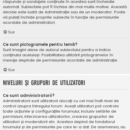
răspunde și sondajele conținute în acestea sunt încheiate
automat. Subiectele pot fi închise din mai multe motive. Această
decizie este luată de Administrație sau de un moderator. Poate
vă puteți închide propriile subiecte în funcție de permisiunile
acordate de administratori.
Sus
Ce sunt pictogramele pentru temă?
Sunt imagini alese de autorul subiectului pentru a indica
conținutul aceluiași. Posibilitatea utilizării pictogramelor în
mesaje depinde de permisiunile acordate de administrație.
Sus
Niveluri și grupuri de utilizatori
Ce sunt administratorii?
Administratorii sunt utilizatorii alocați cu cel mai înalt nivel de
control asupra întregului forum. Acești utilizatori pot controla
toate acțiunile și configurațiile forumului, inclusiv setările de
permisiuni, interzicerea utilizatorilor, crearea grupurilor de
utilizatori și moderatorii etc. Acestea depind de fondatorul
forumului și de permisiunile pe care le-a dat. De asemenea, au