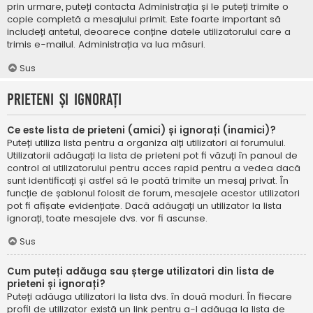
prin urmare, puteți contacta Administrația și le puteți trimite o
copie completă a mesajului primit. Este foarte important să
includeți antetul, deoarece conține datele utilizatorului care a
trimis e-mailul. Administrația va lua măsuri.
Sus
Prieteni și ignorați
Ce este lista de prieteni (amici) și ignorați (inamici)?
Puteți utiliza lista pentru a organiza alți utilizatori ai forumului.
Utilizatorii adăugați la lista de prieteni pot fi văzuți în panoul de
control al utilizatorului pentru acces rapid pentru a vedea dacă
sunt identificați și astfel să le poată trimite un mesaj privat. În
funcție de șablonul folosit de forum, mesajele acestor utilizatori
pot fi afișate evidențiate. Dacă adăugați un utilizator la lista
ignorați, toate mesajele dvs. vor fi ascunse.
Sus
Cum puteți adăuga sau șterge utilizatori din lista de
prieteni și ignorați?
Puteți adăuga utilizatori la lista dvs. în două moduri. În fiecare
profil de utilizator există un link pentru a-l adăuga la lista de