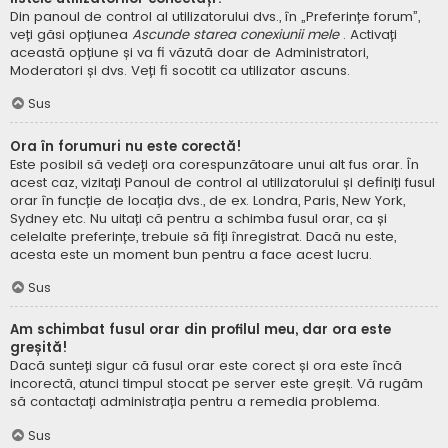
Din panoul de control al utilizatorului dvs., în „Preferințe forum”,
veți găsi opțiunea
Ascunde starea conexiunii mele
. Activați
această opțiune și va fi văzută doar de Administratori,
Moderatori și dvs. Veți fi socotit ca utilizator ascuns.
Sus
Ora în forumuri nu este corectă!
Este posibil să vedeți ora corespunzătoare unui alt fus orar. În
acest caz, vizitați Panoul de control al utilizatorului și definiți fusul
orar în funcție de locația dvs., de ex. Londra, Paris, New York,
Sydney etc. Nu uitați că pentru a schimba fusul orar, ca și
celelalte preferințe, trebuie să fiți înregistrat. Dacă nu este,
acesta este un moment bun pentru a face acest lucru.
Sus
Am schimbat fusul orar din profilul meu, dar ora este
greșită!
Dacă sunteți sigur că fusul orar este corect și ora este încă
incorectă, atunci timpul stocat pe server este greșit. Vă rugăm
să contactați administrația pentru a remedia problema.
Sus