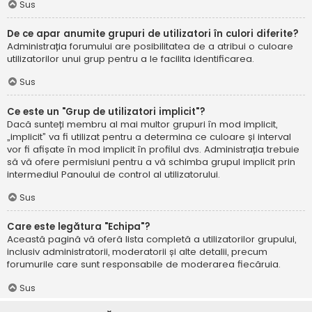
Sus
De ce apar anumite grupuri de utilizatori în culori diferite?
Administrația forumului are posibilitatea de a atribui o culoare
utilizatorilor unui grup pentru a le facilita identificarea.
Sus
Ce este un "Grup de utilizatori implicit"?
Dacă sunteți membru al mai multor grupuri în mod implicit,
„implicit” va fi utilizat pentru a determina ce culoare și interval
vor fi afișate în mod implicit în profilul dvs. Administrația trebuie
să vă ofere permisiuni pentru a vă schimba grupul implicit prin
intermediul Panoului de control al utilizatorului.
Sus
Care este legătura "Echipa"?
Această pagină vă oferă lista completă a utilizatorilor grupului,
inclusiv administratorii, moderatorii și alte detalii, precum
forumurile care sunt responsabile de moderarea fiecăruia.
Sus