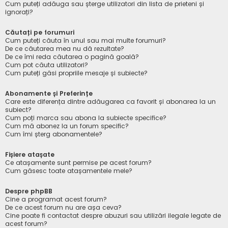
Cum puteți adăuga sau șterge utilizatori din lista de prieteni și
ignorați?
Căutați pe forumuri
Cum puteți căuta în unul sau mai multe forumuri?
De ce căutarea mea nu dă rezultate?
De ce îmi reda căutarea o pagină goală?
Cum pot căuta utilizatori?
Cum puteți găsi propriile mesaje și subiecte?
Abonamente și Preferințe
Care este diferența dintre adăugarea ca favorit și abonarea la un
subiect?
Cum poți marca sau abona la subiecte specifice?
Cum mă abonez la un forum specific?
Cum îmi șterg abonamentele?
Fișiere atașate
Ce atașamente sunt permise pe acest forum?
Cum găsesc toate atașamentele mele?
Despre phpBB
Cine a programat acest forum?
De ce acest forum nu are așa ceva?
Cine poate fi contactat despre abuzuri sau utilizări ilegale legate de
acest forum?