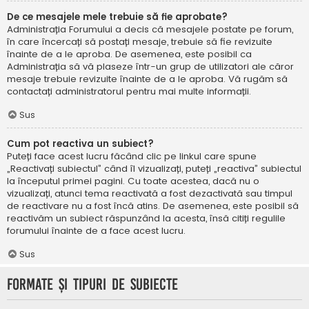
De ce mesajele mele trebuie să fie aprobate?
Administrația Forumului a decis că mesajele postate pe forum,
în care încercați să postați mesaje, trebuie să fie revizuite
înainte de a le aproba. De asemenea, este posibil ca
Administrația să vă plaseze într-un grup de utilizatori ale căror
mesaje trebuie revizuite înainte de a le aproba. Vă rugăm să
contactați administratorul pentru mai multe informații.
Sus
Cum pot reactiva un subiect?
Puteți face acest lucru făcând clic pe linkul care spune
„Reactivați subiectul” când îl vizualizați, puteți „reactiva” subiectul
la începutul primei pagini. Cu toate acestea, dacă nu o
vizualizați, atunci tema reactivată a fost dezactivată sau timpul
de reactivare nu a fost încă atins. De asemenea, este posibil să
reactivăm un subiect răspunzând la acesta, însă citiți regulile
forumului înainte de a face acest lucru.
Sus
Formate și tipuri de subiecte