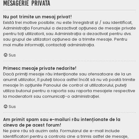
Mesagerie privată
Nu pot trimite un mesaj privat!
Există trei motive posibile; nu este înregistrat și / sau identificat,
Administrația Forumului a dezactivat opțiunea de mesaje private
pentru toți utilizatorii, sau Administrația a dezactivat pentru dvs.
sau grupul de utilizatori opțiunea de a trimite mesaje. Pentru
mai multe informații, contactați administrația.
Sus
Primesc mesaje private nedorite!
Dacă primiți mesaje rău intenționate sau ofensatoare de la un
anumit utilizator, îl puteți bloca astfel încât să nu vă poată trimite
mesaje în opțiunile Panoului de control al utilizatorului, puteți
utiliza butonul pentru a raporta sau raporta mesajele respective
la moderatorii sau comunicați-o administrației.
Sus
Am primit spam sau e-mailuri rău intenționate de la
cineva de pe acest forum!
Ne pare rău să auzim asta. Formularul de e-mail include
identificatori pentru a controla cine a trimis astfel de mesaje,