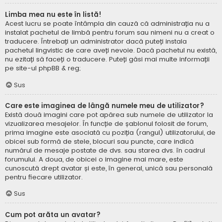
Limba mea nu este în listă!
Acest lucru se poate întâmpla din cauză că administrația nu a
instalat pachetul de limbă pentru forum sau nimeni nu a creat o
traducere. Întrebați un administrator dacă puteți instala
pachetul lingvistic de care aveți nevoie. Dacă pachetul nu există,
nu ezitați să faceți o traducere. Puteți găsi mai multe informații
pe site-ul
phpBB
& reg;
Sus
Care este imaginea de lângă numele meu de utilizator?
Există două imagini care pot apărea sub numele de utilizator la
vizualizarea mesajelor. În funcție de șablonul folosit de forum,
prima imagine este asociată cu poziția (rangul) utilizatorului, de
obicei sub formă de stele, blocuri sau puncte, care indică
numărul de mesaje postate de dvs. sau starea dvs. în cadrul
forumului. A doua, de obicei o imagine mai mare, este
cunoscută drept avatar și este, în general, unică sau personală
pentru fiecare utilizator.
Sus
Cum pot arăta un avatar?