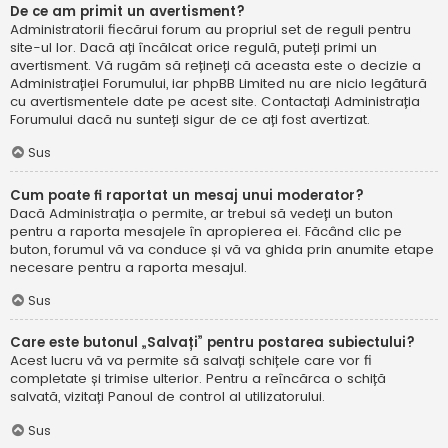
De ce am primit un avertisment?
Administratorii fiecărui forum au propriul set de reguli pentru
site-ul lor. Dacă ați încălcat orice regulă, puteți primi un
avertisment. Vă rugăm să rețineți că aceasta este o decizie a
Administrației Forumului, iar phpBB Limited nu are nicio legătură
cu avertismentele date pe acest site. Contactați Administrația
Forumului dacă nu sunteți sigur de ce ați fost avertizat.
Sus
Cum poate fi raportat un mesaj unui moderator?
Dacă Administrația o permite, ar trebui să vedeți un buton
pentru a raporta mesajele în apropierea ei. Făcând clic pe
buton, forumul vă va conduce și vă va ghida prin anumite etape
necesare pentru a raporta mesajul.
Sus
Care este butonul „Salvați” pentru postarea subiectului?
Acest lucru vă va permite să salvați schițele care vor fi
completate și trimise ulterior. Pentru a reîncărca o schiță
salvată, vizitați Panoul de control al utilizatorului.
Sus