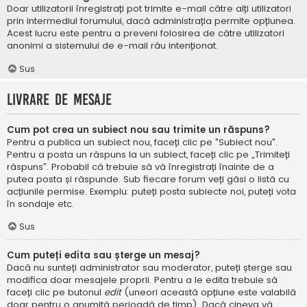
Doar utilizatorii înregistrați pot trimite e-mail către alți utilizatori
prin intermediul forumului, dacă administrația permite opțiunea.
Acest lucru este pentru a preveni folosirea de către utilizatori
anonimi a sistemului de e-mail rău intenționat.
Sus
Livrare de mesaje
Cum pot crea un subiect nou sau trimite un răspuns?
Pentru a publica un subiect nou, faceți clic pe "Subiect nou".
Pentru a posta un răspuns la un subiect, faceți clic pe „Trimiteți
răspuns”. Probabil că trebuie să vă înregistrați înainte de a
putea posta și răspunde. Sub fiecare forum veți găsi o listă cu
acțiunile permise. Exemplu: puteți posta subiecte noi, puteți vota
în sondaje etc.
Sus
Cum puteți edita sau șterge un mesaj?
Dacă nu sunteți administrator sau moderator, puteți șterge sau
modifica doar mesajele proprii. Pentru a le edita trebuie să
faceți clic pe butonul
edit
(uneori această opțiune este valabilă
doar pentru o anumită perioadă de timp). Dacă cineva vă