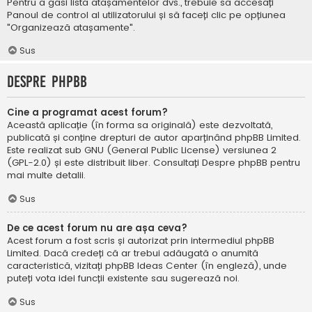
Pentru a găsi lista atașamentelor dvs., trebuie să accesați
Panoul de control al utilizatorului și să faceți clic pe opțiunea
"Organizează atașamente".
Sus
Despre phpBB
Cine a programat acest forum?
Această aplicație (în forma sa originală) este dezvoltată,
publicată și conține drepturi de autor aparținând
phpBB Limited
.
Este realizat sub GNU (General Public License) versiunea 2
(GPL-2.0) și este distribuit liber. Consultați
Despre phpBB
pentru
mai multe detalii.
Sus
De ce acest forum nu are așa ceva?
Acest forum a fost scris și autorizat prin intermediul phpBB
Limited. Dacă credeți că ar trebui adăugată o anumită
caracteristică, vizitați
phpBB Ideas Center
(în engleză), unde
puteți vota idei funcții existente sau sugerează noi.
Sus