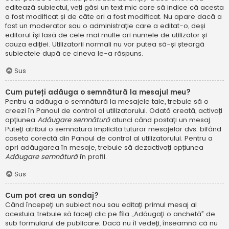
editează subiectul, veți găsi un text mic care să indice că acesta
a fost modificat și de câte ori a fost modificat. Nu apare dacă a
fost un moderator sau o administrație care a editat-o, deși
editorul își lasă de cele mai multe ori numele de utilizator și
cauza ediției. Utilizatorii normali nu vor putea să-și șteargă
subiectele după ce cineva le-a răspuns.
Sus
Cum puteți adăuga o semnătură la mesajul meu?
Pentru a adăuga o semnătură la mesajele tale, trebuie să o
creezi în Panoul de control al utilizatorului. Odată creată, activați
opțiunea
Adăugare semnătură
atunci când postați un mesaj.
Puteți atribui o semnătură implicită tuturor mesajelor dvs. bifând
caseta corectă din Panoul de control al utilizatorului. Pentru a
opri adăugarea în mesaje, trebuie să dezactivați opțiunea
Adăugare semnătură
în profil.
Sus
Cum pot crea un sondaj?
Când începeți un subiect nou sau editați primul mesaj al
acestuia, trebuie să faceți clic pe fila „Adăugați o anchetă” de
sub formularul de publicare; Dacă nu îl vedeți, înseamnă că nu