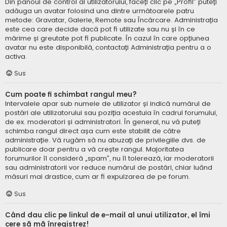
Din panoul de control al utilizatorului, faceți clic pe „Profil” puteți
adăuga un avatar folosind una dintre următoarele patru
metode: Gravatar, Galerie, Remote sau Încărcare. Administrația
este cea care decide dacă pot fi utilizate sau nu și în ce
mărime și greutate pot fi publicate. În cazul în care opțiunea
avatar nu este disponibilă, contactați Administrația pentru a o
activa.
Sus
Cum poate fi schimbat rangul meu?
Intervalele apar sub numele de utilizator și indică numărul de
postări ale utilizatorului sau poziția acestuia în cadrul forumului,
de ex. moderatori și administratori. În general, nu vă puteți
schimba rangul direct așa cum este stabilit de către
administrație. Vă rugăm să nu abuzați de privilegiile dvs. de
publicare doar pentru a vă crește rangul. Majoritatea
forumurilor îl consideră „spam”, nu îl tolerează, iar moderatorii
sau administratorii vor reduce numărul de postări, chiar luând
măsuri mai drastice, cum ar fi expulzarea de pe forum.
Sus
Când dau clic pe linkul de e-mail al unui utilizator, el îmi
cere să mă înregistrez!