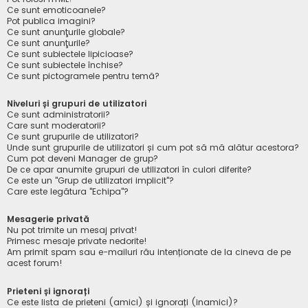
Ce sunt emoticoanele?
Pot publica imagini?
Ce sunt anunţurile globale?
Ce sunt anunţurile?
Ce sunt subiectele lipicioase?
Ce sunt subiectele închise?
Ce sunt pictogramele pentru temă?
Niveluri și grupuri de utilizatori
Ce sunt administratorii?
Care sunt moderatorii?
Ce sunt grupurile de utilizatori?
Unde sunt grupurile de utilizatori și cum pot să mă alătur acestora?
Cum pot deveni Manager de grup?
De ce apar anumite grupuri de utilizatori în culori diferite?
Ce este un "Grup de utilizatori implicit"?
Care este legătura "Echipa"?
Mesagerie privată
Nu pot trimite un mesaj privat!
Primesc mesaje private nedorite!
Am primit spam sau e-mailuri rău intenționate de la cineva de pe
acest forum!
Prieteni și ignorați
Ce este lista de prieteni (amici) și ignorați (inamici)?