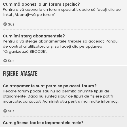
Cum mă abonez la un forum specific?
Pentru a vă abona la un forum special, trebuie să faceți clic pe
linkul „Abonați-vă pe forum”.
Sus
Cum îmi șterg abonamentele?
Pentru a vă șterge abonamentele, trebuie să accesați Panoul
de control al utilizatorului și să faceți clic pe opțiunea
"Organizează BBCODE".
Sus
Fișiere atașate
Ce atașamente sunt permise pe acest forum?
Fiecare forum poate sau nu să permită anumite tipuri de
atașamente. Dacă nu sunteți sigur ce tipuri de fișiere pot fi
încărcate, contactați Administrația pentru mai multe informații.
Sus
Cum găsesc toate atașamentele mele?