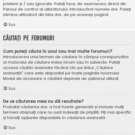
prieteni și / sau ignorate. Puteți face, de asemenea, direct din
Panoul de control al utilizatorului, introducând numele dvs. Puteți
elimina utilizatorii din lista dvs. de pe aceeași pagină.
Sus
Căutați pe forumuri
Cum puteți căuta în unul sau mai multe forumuri?
Introducerea unui termen de căutare în câmpul corespunzător
al motorului de căutare index, forum sau în subiecte. Puteți
accesa căutări avansate făcând clic pe linkul „Căutare
avansată” care este disponibil pe toate paginile forumului.
Modul de accesare a căutării depinde de șablonul utilizat.
Sus
De ce căutarea mea nu dă rezultate?
Probabil căutarea dvs. a fost foarte generală și include mulți
termeni obișnuiți care nu sunt indexați de phpBB. Fiți mai specific
și folosiți opțiunile disponibile în căutarea avansată.
Sus