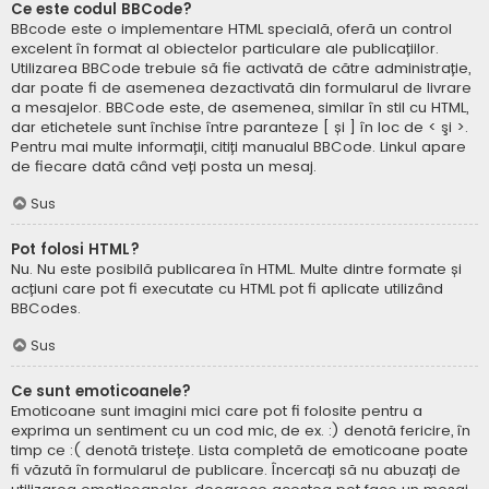
Ce este codul BBCode?
BBcode este o implementare HTML specială, oferă un control
excelent în format al obiectelor particulare ale publicațiilor.
Utilizarea BBCode trebuie să fie activată de către administrație,
dar poate fi de asemenea dezactivată din formularul de livrare
a mesajelor. BBCode este, de asemenea, similar în stil cu HTML,
dar etichetele sunt închise între paranteze [ și ] în loc de < şi >.
Pentru mai multe informații, citiți manualul BBCode. Linkul apare
de fiecare dată când veți posta un mesaj.
Sus
Pot folosi HTML?
Nu. Nu este posibilă publicarea în HTML. Multe dintre formate și
acțiuni care pot fi executate cu HTML pot fi aplicate utilizând
BBCodes.
Sus
Ce sunt emoticoanele?
Emoticoane sunt imagini mici care pot fi folosite pentru a
exprima un sentiment cu un cod mic, de ex. :) denotă fericire, în
timp ce :( denotă tristețe. Lista completă de emoticoane poate
fi văzută în formularul de publicare. Încercați să nu abuzați de