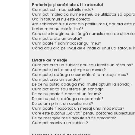
Preferințe și setări ale utilizatorului
Cum pot schimba setările mele?
Cum pot împiedica numele meu de utilizator să apară pe 
Ora în forumuri nu este corectă!
Am schimbat fusul orar din profilul meu, dar ora este g
Limba mea nu este în listă!
Care este imaginea de lângă numele meu de utilizato
Cum pot arăta un avatar?
Cum poate fi schimbat rangul meu?
Când dau clic pe linkul de e-mail al unui utilizator, el 
Livrare de mesaje
Cum pot crea un subiect nou sau trimite un răspuns?
Cum puteți edita sau șterge un mesaj?
Cum puteți adăuga o semnătură la mesajul meu?
Cum pot crea un sondaj?
De ce nu puteți adăuga mai multe opțiuni la sondaj?
Cum pot edita sau șterge un sondaj?
De ce nu poate fi accesat un forum?
De ce nu puteți adăuga atașamente?
De ce am primit un avertisment?
Cum poate fi raportat un mesaj unui moderator?
Care este butonul „Salvați” pentru postarea subiectului
De ce mesajele mele trebuie să fie aprobate?
Cum pot reactiva un subiect?