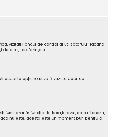
ca, vizitați Panoul de control al utilizatorului; făcând
 datele și preferințele.
vați această opțiune și va fi văzută doar de
iți fusul orar în funcție de locația dvs., de ex. Londra,
rat. Dacă nu este, acesta este un moment bun pentru a