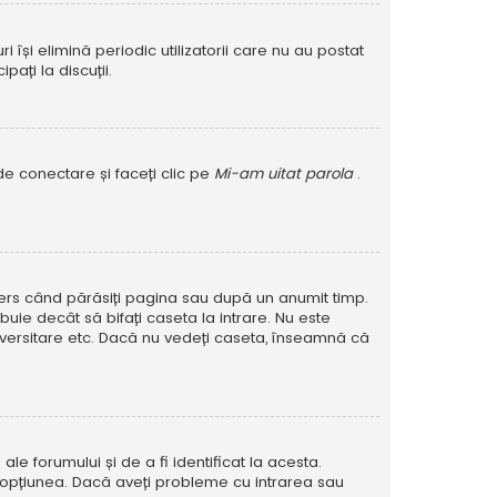
își elimină periodic utilizatorii care nu au postat
ați la discuții.
de conectare și faceți clic pe
Mi-am uitat parola
.
șters când părăsiți pagina sau după un anumit timp.
buie decât să bifați caseta la intrare. Nu este
versitare etc. Dacă nu vedeți caseta, înseamnă că
e forumului și de a fi identificat la acesta.
at opțiunea. Dacă aveți probleme cu intrarea sau