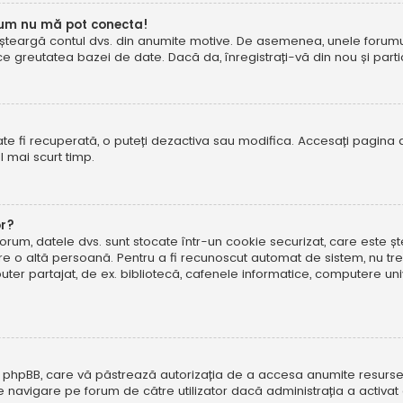
cum nu mă pot conecta!
șteargă contul dvs. din anumite motive. De asemenea, unele forumuri 
reutatea bazei de date. Dacă da, înregistrați-vă din nou și particip
te fi recuperată, o puteți dezactiva sau modifica. Accesați pagina 
el mai scurt timp.
or?
forum, datele dvs. sunt stocate într-un cookie securizat, care este 
tre o altă persoană. Pentru a fi recunoscut automat de sistem, nu tre
r partajat, de ex. bibliotecă, cafenele informatice, computere uni
 phpBB, care vă păstrează autorizația de a accesa anumite resurse al
 de navigare pe forum de către utilizator dacă administrația a activ