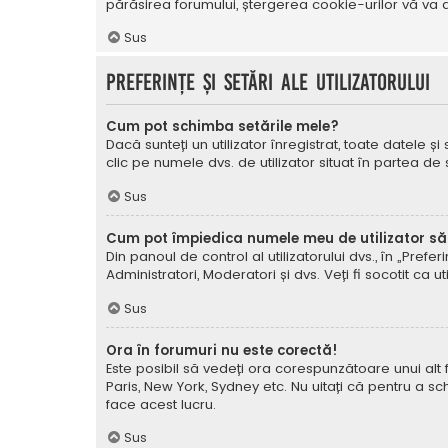
părăsirea forumului, ștergerea cookie-urilor vă va a
Sus
Preferințe și setări ale utilizatorului
Cum pot schimba setările mele?
Dacă sunteți un utilizator înregistrat, toate datele și
clic pe numele dvs. de utilizator situat în partea de
Sus
Cum pot împiedica numele meu de utilizator să a
Din panoul de control al utilizatorului dvs., în „Prefe
Administratori, Moderatori și dvs. Veți fi socotit ca ut
Sus
Ora în forumuri nu este corectă!
Este posibil să vedeți ora corespunzătoare unui alt fus 
Paris, New York, Sydney etc. Nu uitați că pentru a sc
face acest lucru.
Sus