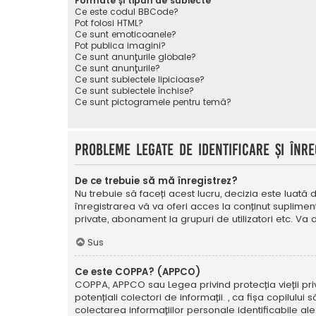
Formate și tipuri de subiecte
Ce este codul BBCode?
Pot folosi HTML?
Ce sunt emoticoanele?
Pot publica imagini?
Ce sunt anunţurile globale?
Ce sunt anunţurile?
Ce sunt subiectele lipicioase?
Ce sunt subiectele închise?
Ce sunt pictogramele pentru temă?
Probleme legate de identificare și înre
De ce trebuie să mă înregistrez?
Nu trebuie să faceți acest lucru, decizia este luată d
înregistrarea vă va oferi acces la conținut suplimen
private, abonament la grupuri de utilizatori etc. V
Sus
Ce este COPPA? (APPCO)
COPPA, APPCO sau Legea privind protecția vieții privat
potențiali colectori de informații. , ca fișa copilulu
colectarea informațiilor personale identificabile ale