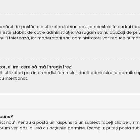
mărul de postări ale utilizatorului sau poziția acestuia în cadrul foru
este stabilit de către administrație. Vă rugăm să nu abuzați de priv
 nu îl tolerează, iar moderatorii sau administratorii vor reduce numă
tor, el îmi cere să mă înregistrez!
e alți utilizatori prin intermediul forumului, dacă administrația permit
ău intenționat.
spuns?
ct nou". Pentru a posta un răspuns la un subiect, faceți clic pe „Trimi
um veți găsi o listă cu acțiunile permise. Exemplu: puteți posta subi