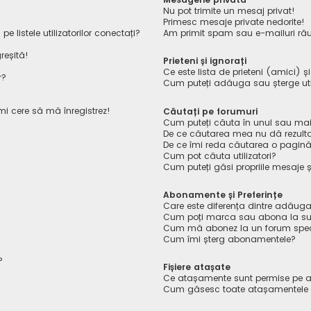
Nu pot trimite un mesaj privat!
Primesc mesaje private nedorite!
listele utilizatorilor conectați?
Am primit spam sau e-mailuri rău
reșită!
Prieteni și ignorați
Ce este lista de prieteni (amici) ș
r?
Cum puteți adăuga sau șterge utiliz
îmi cere să mă înregistrez!
Căutați pe forumuri
Cum puteți căuta în unul sau mai
De ce căutarea mea nu dă rezult
De ce îmi reda căutarea o pagin
Cum pot căuta utilizatori?
Cum puteți găsi propriile mesaje ș
Abonamente și Preferințe
Care este diferența dintre adăuga
Cum poți marca sau abona la sub
Cum mă abonez la un forum spec
Cum îmi șterg abonamentele?
?
Fișiere atașate
Ce atașamente sunt permise pe a
Cum găsesc toate atașamentele