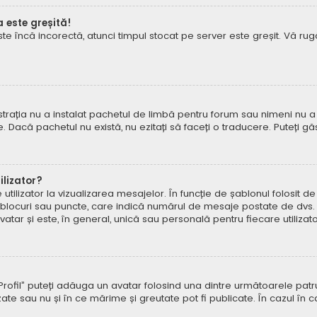
a este greșită!
este încă incorectă, atunci timpul stocat pe server este greșit. Vă 
rația nu a instalat pachetul de limbă pentru forum sau nimeni nu a 
e. Dacă pachetul nu există, nu ezitați să faceți o traducere. Puteți gă
lizator?
ilizator la vizualizarea mesajelor. În funcție de șablonul folosit d
e, blocuri sau puncte, care indică numărul de mesaje postate de dvs.
ar și este, în general, unică sau personală pentru fiecare utilizato
pe „Profil” puteți adăuga un avatar folosind una dintre următoarele p
ate sau nu și în ce mărime și greutate pot fi publicate. În cazul în 