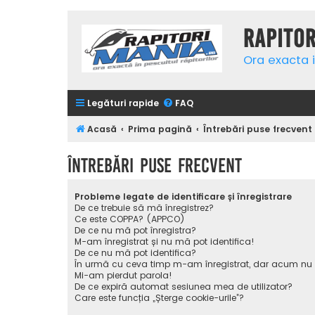
Rapito
Ora exacta i
Legături rapide
FAQ
Acasă
Prima pagină
Întrebări puse frecvent
Întrebări puse frecvent
Probleme legate de identificare și înregistrare
De ce trebuie să mă înregistrez?
Ce este COPPA? (APPCO)
De ce nu mă pot înregistra?
M-am înregistrat și nu mă pot identifica!
De ce nu mă pot identifica?
În urmă cu ceva timp m-am înregistrat, dar acum nu
Mi-am pierdut parola!
De ce expiră automat sesiunea mea de utilizator?
Care este funcția „Șterge cookie-urile”?