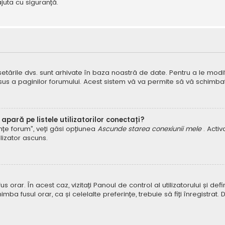
juta cu siguranță.
 setările dvs. sunt arhivate în baza noastră de date. Pentru a le modifi
 sus a paginilor forumului. Acest sistem vă va permite să vă schimbați
pară pe listele utilizatorilor conectați?
rințe forum”, veți găsi opțiunea
Ascunde starea conexiunii mele
. Acti
ilizator ascuns.
orar. În acest caz, vizitați Panoul de control al utilizatorului și defin
himba fusul orar, ca și celelalte preferințe, trebuie să fiți înregist