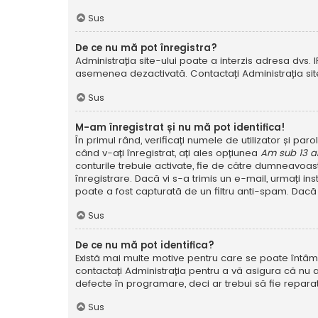
Sus
De ce nu mă pot înregistra?
Administrația site-ului poate a interzis adresa dvs. I
asemenea dezactivată. Contactați Administrația site
Sus
M-am înregistrat și nu mă pot identifica!
În primul rând, verificați numele de utilizator și pa
când v-ați înregistrat, ați ales opțiunea
Am sub 13 a
conturile trebuie activate, fie de către dumneavoastră
înregistrare. Dacă vi s-a trimis un e-mail, urmați in
poate a fost capturată de un filtru anti-spam. Dacă 
Sus
De ce nu mă pot identifica?
Există mai multe motive pentru care se poate întâmpl
contactați Administrația pentru a vă asigura că nu a
defecte în programare, deci ar trebui să fie reparat
Sus