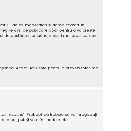
mului, de ex. moderatori și administratori. În
ilegiile dvs. de publicare doar pentru a vă crește
rul de postări, chiar luând măsuri mai drastice, cum
e opțiunea. Acest lucru este pentru a preveni folosirea
teți răspuns”. Probabil că trebuie să vă înregistrați
ecte noi, puteți vota în sondaje etc.