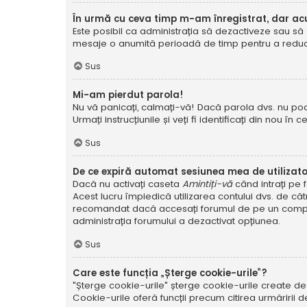
În urmă cu ceva timp m-am înregistrat, dar a
Este posibil ca administrația să dezactiveze sau să 
mesaje o anumită perioadă de timp pentru a reduce g
Sus
Mi-am pierdut parola!
Nu vă panicați, calmați-vă! Dacă parola dvs. nu poa
Urmați instrucțiunile și veți fi identificați din nou în c
Sus
De ce expiră automat sesiunea mea de utilizat
Dacă nu activați caseta
Amintiți-vă
când intrați pe 
Acest lucru împiedică utilizarea contului dvs. de că
recomandat dacă accesați forumul de pe un compute
administrația forumului a dezactivat opțiunea.
Sus
Care este funcția „Șterge cookie-urile”?
"Șterge cookie-urile" șterge cookie-urile create de
Cookie-urile oferă funcții precum citirea urmăririi