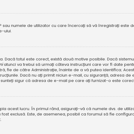
P sau numele de utilizator cu care încercați să vă înregistrați este dez
-ului.
rola. Dacă totul este corect, există două motive posibile. Dacă sistem
ni
atunci va trebui să urmați câteva instrucțiuni care vor fi date pen
, fie de către Administrație, înainte de a vă putea identifica; Aceste 
strucțiunile. Dacă nu ați primit niciun e-mail, cu siguranță, adresa d
sunteți sigur că adresa de e-mail pe care ați furnizat-o este corectă
a acest lucru. În primul rând, asigurați-vă că numele dvs. de utiliza
 fost exclusă. Este, de asemenea, posibil ca forumul să fie configura
.