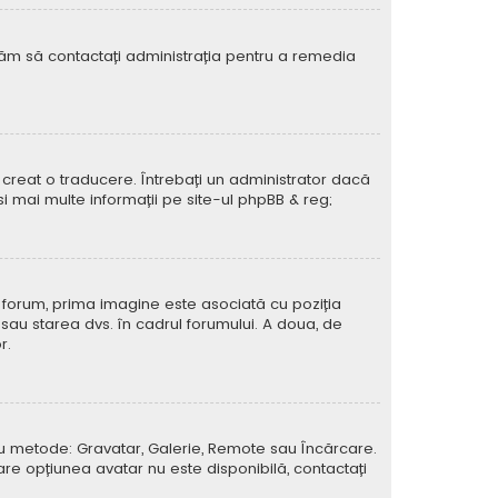
rugăm să contactați administrația pentru a remedia
creat o traducere. Întrebați un administrator dacă
si mai multe informații pe site-ul
phpBB
& reg;
e forum, prima imagine este asociată cu poziția
 sau starea dvs. în cadrul forumului. A doua, de
r.
atru metode: Gravatar, Galerie, Remote sau Încărcare.
care opțiunea avatar nu este disponibilă, contactați