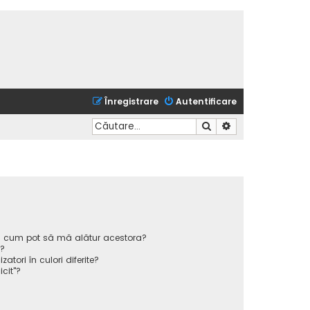
Înregistrare
Autentificare
Căutare
Căutare avansată
 și cum pot să mă alătur acestora?
p?
atori în culori diferite?
icit"?