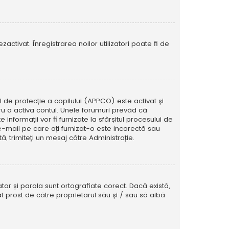
activat. Înregistrarea noilor utilizatori poate fi de
ul de protecție a copilului (APPCO) este activat și
tru a activa contul. Unele forumuri prevăd că
informații vor fi furnizate la sfârșitul procesului de
e e-mail pe care ați furnizat-o este incorectă sau
, trimiteți un mesaj către Administrație.
tor și parola sunt ortografiate corect. Dacă există,
t prost de către proprietarul său și / sau să aibă