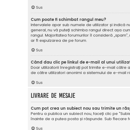
Sus
Cum poate fi schimbat rangul meu?
Intervalele apar sub numele de utilizator și indică nu
general, nu vă puteți schimba rangul direct așa cum 
rangul. Majoritatea forumurilor îl consideră „spam”,
ar fi expulzarea de pe forum.
Sus
Când dau clic pe linkul de e-mail al unui utiliza
Doar utilizatorii înregistrați pot trimite e-mail cătr
de către utilizatori anonimi a sistemului de e-mail r
Sus
Livrare de mesaje
Cum pot crea un subiect nou sau trimite un ră
Pentru a publica un subiect nou, faceți clic pe "Subie
înainte de a putea posta și răspunde. Sub fiecare for
Sus