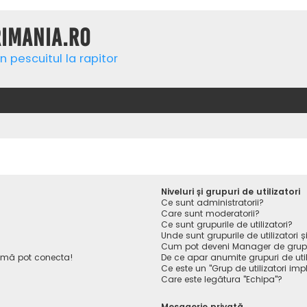
rimania.ro
n pescuitul la rapitor
Niveluri și grupuri de utilizatori
Ce sunt administratorii?
Care sunt moderatorii?
Ce sunt grupurile de utilizatori?
Unde sunt grupurile de utilizatori
Cum pot deveni Manager de gru
 mă pot conecta!
De ce apar anumite grupuri de utiliz
Ce este un "Grup de utilizatori impl
Care este legătura "Echipa"?
Mesagerie privată