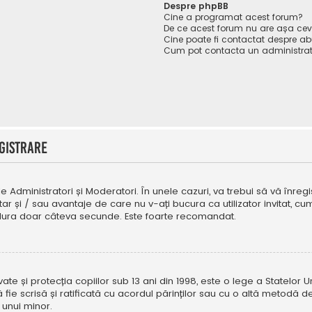
Despre phpBB
Cine a programat acest forum?
De ce acest forum nu are așa ce
Cine poate fi contactat despre abu
Cum pot contacta un administrat
gistrare
e Administratori și Moderatori. În unele cazuri, va trebui să vă înregi
tar și / sau avantaje de care nu v-ați bucura ca utilizator invitat, 
a dura doar câteva secunde. Este foarte recomandat.
e și protecția copiilor sub 13 ani din 1998, este o lege a Statelor Uni
i să fie scrisă și ratificată cu acordul părinților sau cu o altă metod
 unui minor.