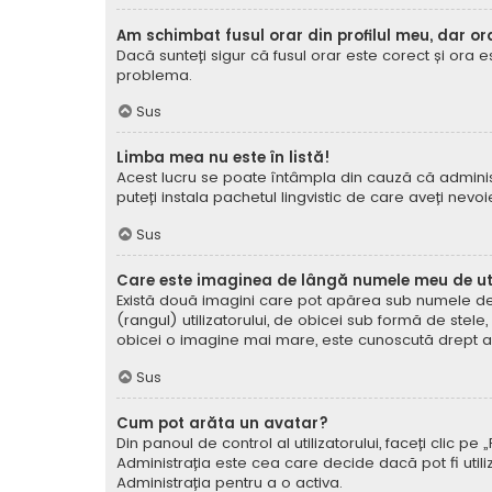
Am schimbat fusul orar din profilul meu, dar or
Dacă sunteți sigur că fusul orar este corect și ora 
problema.
Sus
Limba mea nu este în listă!
Acest lucru se poate întâmpla din cauză că administ
puteți instala pachetul lingvistic de care aveți nevoi
Sus
Care este imaginea de lângă numele meu de uti
Există două imagini care pot apărea sub numele de ut
(rangul) utilizatorului, de obicei sub formă de stel
obicei o imagine mai mare, este cunoscută drept avat
Sus
Cum pot arăta un avatar?
Din panoul de control al utilizatorului, faceți clic 
Administrația este cea care decide dacă pot fi utiliz
Administrația pentru a o activa.