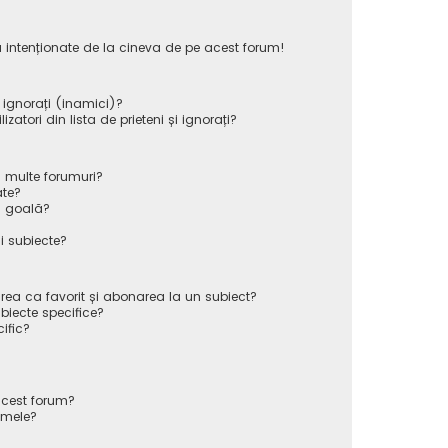
 intenționate de la cineva de pe acest forum!
i ignorați (inamici)?
atori din lista de prieteni și ignorați?
 multe forumuri?
ate?
ă goală?
i subiecte?
rea ca favorit și abonarea la un subiect?
iecte specifice?
ific?
cest forum?
 mele?