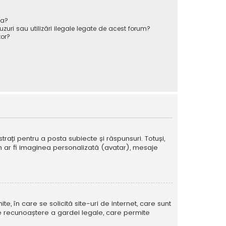
va?
zuri sau utilizări ilegale legate de acest forum?
or?
strați pentru a posta subiecte și răspunsuri. Totuși,
cum ar fi imaginea personalizată (avatar), mesaje
te, în care se solicită site-uri de internet, care sunt
ă de recunoaștere a gardei legale, care permite