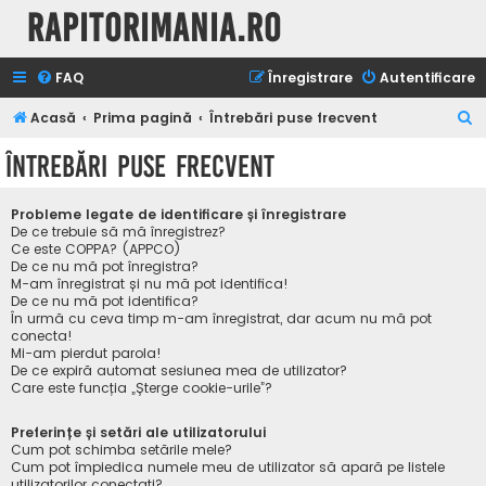
Rapitorimania.ro
FAQ
Înregistrare
Autentificare
C
Acasă
Prima pagină
Întrebări puse frecvent
ă
Întrebări puse frecvent
u
t
Probleme legate de identificare și înregistrare
a
De ce trebuie să mă înregistrez?
Ce este COPPA? (APPCO)
r
De ce nu mă pot înregistra?
M-am înregistrat și nu mă pot identifica!
e
De ce nu mă pot identifica?
În urmă cu ceva timp m-am înregistrat, dar acum nu mă pot
conecta!
Mi-am pierdut parola!
De ce expiră automat sesiunea mea de utilizator?
Care este funcția „Șterge cookie-urile”?
Preferințe și setări ale utilizatorului
Cum pot schimba setările mele?
Cum pot împiedica numele meu de utilizator să apară pe listele
utilizatorilor conectați?