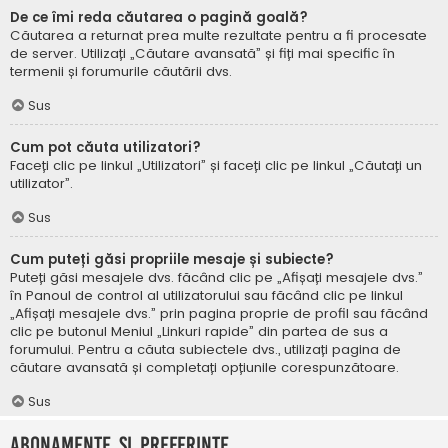
De ce îmi reda căutarea o pagină goală?
Căutarea a returnat prea multe rezultate pentru a fi procesate
de server. Utilizați „Căutare avansată” și fiți mai specific în
termenii și forumurile căutării dvs.
Sus
Cum pot căuta utilizatori?
Faceți clic pe linkul „Utilizatori” și faceți clic pe linkul „Căutați un
utilizator”.
Sus
Cum puteți găsi propriile mesaje și subiecte?
Puteți găsi mesajele dvs. făcând clic pe „Afișați mesajele dvs.”
în Panoul de control al utilizatorului sau făcând clic pe linkul
„Afișați mesajele dvs.” prin pagina proprie de profil sau făcând
clic pe butonul Meniul „Linkuri rapide” din partea de sus a
forumului. Pentru a căuta subiectele dvs., utilizați pagina de
căutare avansată și completați opțiunile corespunzătoare.
Sus
Abonamente și Preferințe