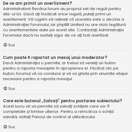
De ce am primit un avertisment?
Administratorii fiecărui forum au propriul set de reguli pentru
site-ul lor. Dacă ați încălcat orice regulă, puteți primi un
avertisment. Vă rugăm să rețineți că aceasta este o decizie a
Administrației Forumului, iar phpBB Limited nu are nicio legătură
cu avertismentele date pe acest site. Contactați Administrația
Forumului dacă nu sunteți sigur de ce ați fost avertizat.
Sus
Cum poate fi raportat un mesaj unui moderator?
Dacă Administrația o permite, ar trebui să vedeți un buton
pentru a raporta mesajele în apropierea ei. Făcând clic pe
buton, forumul vă va conduce și vă va ghida prin anumite etape
necesare pentru a raporta mesajul.
Sus
Care este butonul „Salvați” pentru postarea subiectului?
Acest lucru vă va permite să salvați schițele care vor fi
completate și trimise ulterior. Pentru a reîncărca o schiță
salvată, vizitați Panoul de control al utilizatorului.
Sus