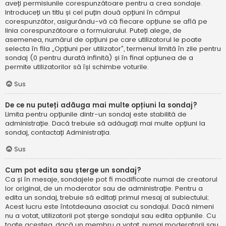
aveți permisiunile corespunzătoare pentru a crea sondaje.
Introduceți un titlu și cel puțin două opțiuni în câmpul
corespunzător, asigurându-vă că fiecare opțiune se află pe
linia corespunzătoare a formularului. Puteți alege, de
asemenea, numărul de opțiuni pe care utilizatorul le poate
selecta în fila „Opțiuni per utilizator”, termenul limită în zile pentru
sondaj (0 pentru durată infinită) și în final opțiunea de a
permite utilizatorilor să își schimbe voturile.
Sus
De ce nu puteți adăuga mai multe opțiuni la sondaj?
Limita pentru opțiunile dintr-un sondaj este stabilită de
administrație. Dacă trebuie să adăugați mai multe opțiuni la
sondaj, contactați Administrația.
Sus
Cum pot edita sau șterge un sondaj?
Ca și în mesaje, sondajele pot fi modificate numai de creatorul
lor original, de un moderator sau de administrație. Pentru a
edita un sondaj, trebuie să editați primul mesaj al subiectului;
Acest lucru este întotdeauna asociat cu sondajul. Dacă nimeni
nu a votat, utilizatorii pot șterge sondajul sau edita opțiunile. Cu
toate acestea, dacă un membru a votat, numai moderatorii sau