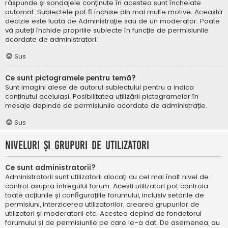
răspunde și sondajele conținute în acestea sunt încheiate
automat. Subiectele pot fi închise din mai multe motive. Această
decizie este luată de Administrație sau de un moderator. Poate
vă puteți închide propriile subiecte în funcție de permisiunile
acordate de administratori.
Sus
Ce sunt pictogramele pentru temă?
Sunt imagini alese de autorul subiectului pentru a indica
conținutul aceluiași. Posibilitatea utilizării pictogramelor în
mesaje depinde de permisiunile acordate de administrație.
Sus
Niveluri și grupuri de utilizatori
Ce sunt administratorii?
Administratorii sunt utilizatorii alocați cu cel mai înalt nivel de
control asupra întregului forum. Acești utilizatori pot controla
toate acțiunile și configurațiile forumului, inclusiv setările de
permisiuni, interzicerea utilizatorilor, crearea grupurilor de
utilizatori și moderatorii etc. Acestea depind de fondatorul
forumului și de permisiunile pe care le-a dat. De asemenea, au