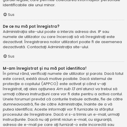
identificabile ale unui minor.
Sus
De ce nu mă pot înregistra?
Administrația site-ului poate a interzis adresa dvs. IP sau
numele de utilizator cu care încercați să vă înregistrați este
dezactivat. Înregistrarea noilor utilizatori poate fi de asemenea
dezactivată. Contactați Administrația site-ului.
Sus
M-am înregistrat și nu mă pot identifica!
În primul rând, verificați numele de utilizator și parola. Dacă totul
este corect, există două motive posibile. Dacă sistemul de
protecție a copilului (APPCO) este activat și când v-ați
înregistrat, ați ales opțiunea
Am sub 13 ani
atunci va trebui să
urmați câteva instrucțiuni care vor fi date pentru a activa contul.
Unele forumuri prevăd că conturile trebuie activate, fie de către
dumneavoastră, fie de către Administrație, înainte de a vă
putea identifica; Aceste informații vor fi furnizate la sfârșitul
procesului de înregistrare. Dacă vi s-a trimis un e-mail, urmați
instrucțiunile. Dacă nu ați primit niciun e-mail, cu siguranță,
adresa de e-mail pe care ați furnizat-o este incorectă sau