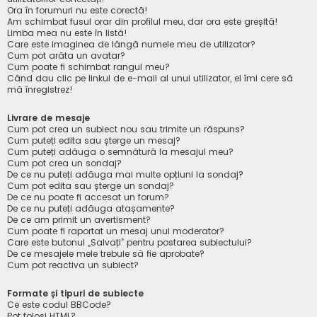
Ora în forumuri nu este corectă!
Am schimbat fusul orar din profilul meu, dar ora este greșită!
Limba mea nu este în listă!
Care este imaginea de lângă numele meu de utilizator?
Cum pot arăta un avatar?
Cum poate fi schimbat rangul meu?
Când dau clic pe linkul de e-mail al unui utilizator, el îmi cere să
mă înregistrez!
Livrare de mesaje
Cum pot crea un subiect nou sau trimite un răspuns?
Cum puteți edita sau șterge un mesaj?
Cum puteți adăuga o semnătură la mesajul meu?
Cum pot crea un sondaj?
De ce nu puteți adăuga mai multe opțiuni la sondaj?
Cum pot edita sau șterge un sondaj?
De ce nu poate fi accesat un forum?
De ce nu puteți adăuga atașamente?
De ce am primit un avertisment?
Cum poate fi raportat un mesaj unui moderator?
Care este butonul „Salvați” pentru postarea subiectului?
De ce mesajele mele trebuie să fie aprobate?
Cum pot reactiva un subiect?
Formate și tipuri de subiecte
Ce este codul BBCode?
Pot folosi HTML?