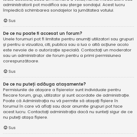
administratorii pot modifica sau șterge sondajul. Acest lucru
împiedică schimbarea sondajelor la jumătatea votului.
Sus
De ce nu poate fi accesat un forum?
Unele forumuri pot fi limitate pentru anumiți utilizatori sau grupuri
și pentru a vizualiza, citi, publica sau a lua o altă acțiune acolo
este nevoie de o autorizație specială. Contactați un moderator
sau un administrator de forum pentru a primi permisiunea
corespunzătoare.
Sus
De ce nu puteți adăuga atașamente?
Permisiunile de atașare a fișierelor sunt individuale pentru
fiecare forum, grup, utilizator și sunt acordate de administrație.
Poate că Administrația nu vă permite să atașați fișiere în
forumul în care vă aflați sau doar anumite grupuri pot face
acest lucru. Contactați administrația dacă nu sunteți sigur de ce
nu puteți atașa fișiere.
Sus