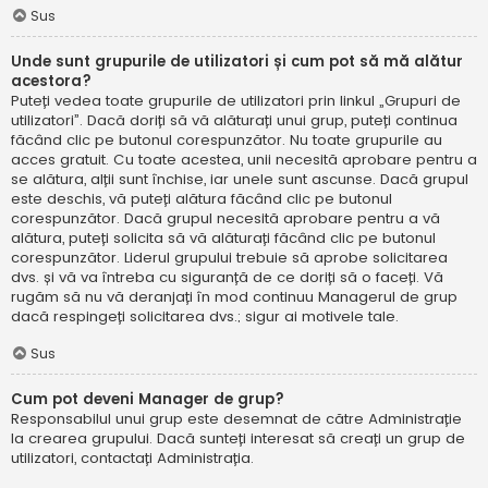
Sus
Unde sunt grupurile de utilizatori și cum pot să mă alătur
acestora?
Puteți vedea toate grupurile de utilizatori prin linkul „Grupuri de
utilizatori”. Dacă doriți să vă alăturați unui grup, puteți continua
făcând clic pe butonul corespunzător. Nu toate grupurile au
acces gratuit. Cu toate acestea, unii necesită aprobare pentru a
se alătura, alții sunt închise, iar unele sunt ascunse. Dacă grupul
este deschis, vă puteți alătura făcând clic pe butonul
corespunzător. Dacă grupul necesită aprobare pentru a vă
alătura, puteți solicita să vă alăturați făcând clic pe butonul
corespunzător. Liderul grupului trebuie să aprobe solicitarea
dvs. și vă va întreba cu siguranță de ce doriți să o faceți. Vă
rugăm să nu vă deranjați în mod continuu Managerul de grup
dacă respingeți solicitarea dvs.; sigur ai motivele tale.
Sus
Cum pot deveni Manager de grup?
Responsabilul unui grup este desemnat de către Administrație
la crearea grupului. Dacă sunteți interesat să creați un grup de
utilizatori, contactați Administrația.