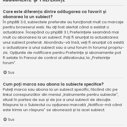
Care este diferența dintre adăugarea ca favorit și
abonarea la un subiect?
În phpBB 3.0, subiectele preferate au funcționat mult ca marcaje
pentru browserul web. Nu ați fost alertat când a existat o
actualizare. Începând cu phpBB 3.1, Preferințele seamănă mai
mult cu abonarea la un subiect. Poți fi anunțat la actualizarea
unui subiect preferat. Abonându-vă însă, veți fi anunțat că există
o actualizare a unui subiect sau a unui forum în forumul propriu-
zis. Opțiunile de notificare pentru Preferințe și abonamente pot
fi setate în Panoul de control al utilizatorului, la „Preferințe
forum”.
Sus
Cum poți marca sau abona la subiecte specifice?
Puteți marca sau abona la un subiect specific, făcând clic pe
linkul corespunzător din meniul „Instrumente pentru subiecte”,
situat în partea de sus și de jos a unui subiect de discuție.
Răspuns la o Subiectul cu opțiunea marcată „Notifica-mă când
este trimis un răspuns” se abonează și la acel subiect.
Sus