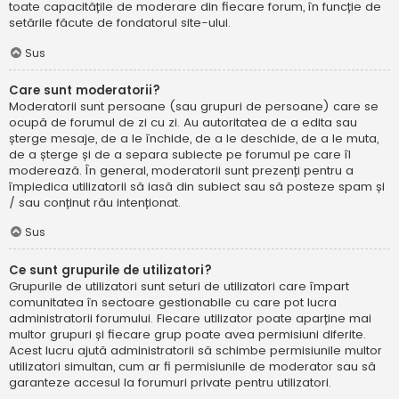
toate capacitățile de moderare din fiecare forum, în funcție de
setările făcute de fondatorul site-ului.
Sus
Care sunt moderatorii?
Moderatorii sunt persoane (sau grupuri de persoane) care se
ocupă de forumul de zi cu zi. Au autoritatea de a edita sau
șterge mesaje, de a le închide, de a le deschide, de a le muta,
de a șterge și de a separa subiecte pe forumul pe care îl
moderează. În general, moderatorii sunt prezenți pentru a
împiedica utilizatorii să iasă din subiect sau să posteze spam și
/ sau conținut rău intenționat.
Sus
Ce sunt grupurile de utilizatori?
Grupurile de utilizatori sunt seturi de utilizatori care împart
comunitatea în sectoare gestionabile cu care pot lucra
administratorii forumului. Fiecare utilizator poate aparține mai
multor grupuri și fiecare grup poate avea permisiuni diferite.
Acest lucru ajută administratorii să schimbe permisiunile multor
utilizatori simultan, cum ar fi permisiunile de moderator sau să
garanteze accesul la forumuri private pentru utilizatori.