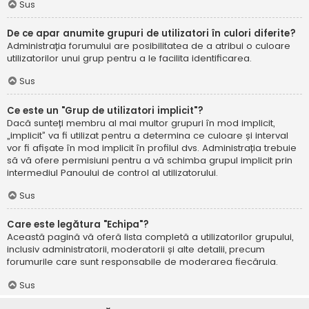
Sus
De ce apar anumite grupuri de utilizatori în culori diferite?
Administrația forumului are posibilitatea de a atribui o culoare
utilizatorilor unui grup pentru a le facilita identificarea.
Sus
Ce este un "Grup de utilizatori implicit"?
Dacă sunteți membru al mai multor grupuri în mod implicit,
„implicit” va fi utilizat pentru a determina ce culoare și interval
vor fi afișate în mod implicit în profilul dvs. Administrația trebuie
să vă ofere permisiuni pentru a vă schimba grupul implicit prin
intermediul Panoului de control al utilizatorului.
Sus
Care este legătura "Echipa"?
Această pagină vă oferă lista completă a utilizatorilor grupului,
inclusiv administratorii, moderatorii și alte detalii, precum
forumurile care sunt responsabile de moderarea fiecăruia.
Sus