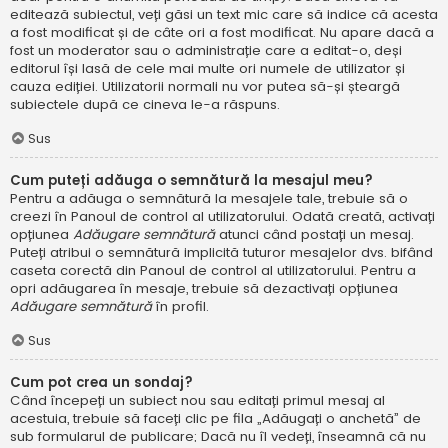
editează subiectul, veți găsi un text mic care să indice că acesta
a fost modificat și de câte ori a fost modificat. Nu apare dacă a
fost un moderator sau o administrație care a editat-o, deși
editorul își lasă de cele mai multe ori numele de utilizator și
cauza ediției. Utilizatorii normali nu vor putea să-și șteargă
subiectele după ce cineva le-a răspuns.
Sus
Cum puteți adăuga o semnătură la mesajul meu?
Pentru a adăuga o semnătură la mesajele tale, trebuie să o
creezi în Panoul de control al utilizatorului. Odată creată, activați
opțiunea
Adăugare semnătură
atunci când postați un mesaj.
Puteți atribui o semnătură implicită tuturor mesajelor dvs. bifând
caseta corectă din Panoul de control al utilizatorului. Pentru a
opri adăugarea în mesaje, trebuie să dezactivați opțiunea
Adăugare semnătură
în profil.
Sus
Cum pot crea un sondaj?
Când începeți un subiect nou sau editați primul mesaj al
acestuia, trebuie să faceți clic pe fila „Adăugați o anchetă” de
sub formularul de publicare; Dacă nu îl vedeți, înseamnă că nu