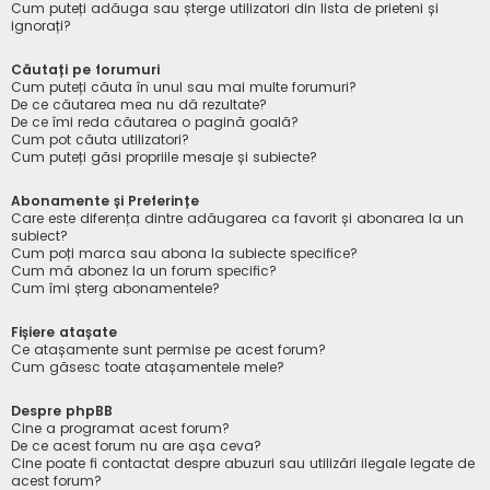
Cum puteți adăuga sau șterge utilizatori din lista de prieteni și
ignorați?
Căutați pe forumuri
Cum puteți căuta în unul sau mai multe forumuri?
De ce căutarea mea nu dă rezultate?
De ce îmi reda căutarea o pagină goală?
Cum pot căuta utilizatori?
Cum puteți găsi propriile mesaje și subiecte?
Abonamente și Preferințe
Care este diferența dintre adăugarea ca favorit și abonarea la un
subiect?
Cum poți marca sau abona la subiecte specifice?
Cum mă abonez la un forum specific?
Cum îmi șterg abonamentele?
Fișiere atașate
Ce atașamente sunt permise pe acest forum?
Cum găsesc toate atașamentele mele?
Despre phpBB
Cine a programat acest forum?
De ce acest forum nu are așa ceva?
Cine poate fi contactat despre abuzuri sau utilizări ilegale legate de
acest forum?