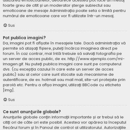
utilizarea emoticoanelor, deoarece acestea pot face un mesaj
foarte greu de citit și un moderator șterge subiectul sau
emoticoane de mesaje Administrația poate seta o limită pentru
numărul de emoticoane care vor fi utilizate într-un mesaj.
Sus
Pot publica imagini?
Da, imagini pot fi afișate în mesajele tale. Dacă administrația vă
permite să atașați fișiere, puteți încărca imaginea direct pe
forum. În caz contrar, mai întâi trebuie să salvați fotografia pe
un server de acces public, de ex. http://www.ejemplo.com/mi-
imagen.gif. Nu puteți publica imagini care sunt pe computerul
dvs. (cu excepția cazului în care este un server de acces
public) sau al celor care sunt stocate sub mecanisme de
autentificare, de ex. hotmail sau mail mail, site-uri protejate prin
parolă etc. Pentru a afișa imagini, utilizați BBCode cu eticheta
[img].
Sus
Ce sunt anunţurile globale?
Anunțurile globale conțin informații importante și ar trebui să le
citiți ori de câte ori este posibil. Acestea vor apărea la începutul
fiecărui forum și în Panoul de control al utilizatorului. Autorizațiile