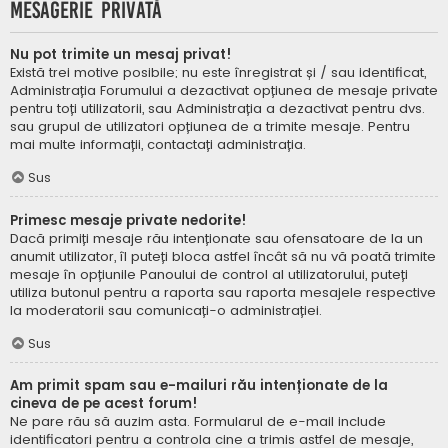
Mesagerie privată
Nu pot trimite un mesaj privat!
Există trei motive posibile; nu este înregistrat și / sau identificat,
Administrația Forumului a dezactivat opțiunea de mesaje private
pentru toți utilizatorii, sau Administrația a dezactivat pentru dvs.
sau grupul de utilizatori opțiunea de a trimite mesaje. Pentru
mai multe informații, contactați administrația.
Sus
Primesc mesaje private nedorite!
Dacă primiți mesaje rău intenționate sau ofensatoare de la un
anumit utilizator, îl puteți bloca astfel încât să nu vă poată trimite
mesaje în opțiunile Panoului de control al utilizatorului, puteți
utiliza butonul pentru a raporta sau raporta mesajele respective
la moderatorii sau comunicați-o administrației.
Sus
Am primit spam sau e-mailuri rău intenționate de la
cineva de pe acest forum!
Ne pare rău să auzim asta. Formularul de e-mail include
identificatori pentru a controla cine a trimis astfel de mesaje,