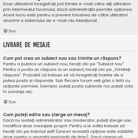
Doar utilizatorii înregistrați pot trimite e-mail către alți utilizatori
prin intermediul forumului, dacă administrația permite opțiunea.
Acest lucru este pentru a preveni folosirea de către utilizatori
anonimi a sistemului de e-mail rău intenționat.
Sus
Livrare de mesaje
Cum pot crea un subiect nou sau trimite un răspuns?
Pentru a publica un subiect nou, faceți clic pe "Subiect nou".
Pentru a posta un răspuns la un subiect, faceți clic pe „Trimiteți
răspuns”. Probabil că trebuie să vă înregistrați înainte de a
putea posta și răspunde. Sub fiecare forum veți găsi o listă cu
acțiunile permise. Exemplu: puteți posta subiecte noi, puteți vota
în sondaje etc.
Sus
Cum puteți edita sau șterge un mesaj?
Dacă nu sunteți administrator sau moderator, puteți șterge sau
modifica doar mesajele proprii. Pentru a le edita trebuie să
faceți clic pe butonul
edit
(uneori această opțiune este valabilă
doar pentru o anumită perioadă de timp). Dacă cineva vă