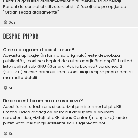
Pentru a găsi lista atașamentelor dvs., trebuie să accesați
Panoul de control al utilizatorului și să faceți clic pe opțiunea
"Organizează atașamente".
Sus
Despre phpBB
Cine a programat acest forum?
Această aplicație (în forma sa originală) este dezvoltată,
publicată și conține drepturi de autor aparținând
phpBB Limited
.
Este realizat sub GNU (General Public License) versiunea 2
(GPL-2.0) și este distribuit liber. Consultați
Despre phpBB
pentru
mai multe detalii.
Sus
De ce acest forum nu are așa ceva?
Acest forum a fost scris și autorizat prin intermediul phpBB
Limited. Dacă credeți că ar trebui adăugată o anumită
caracteristică, vizitați
phpBB Ideas Center
(în engleză), unde
puteți vota idei funcții existente sau sugerează noi.
Sus