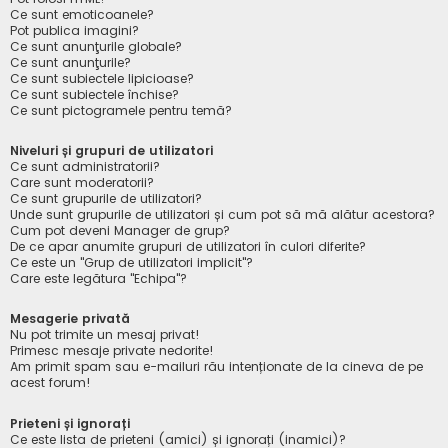
Ce sunt emoticoanele?
Pot publica imagini?
Ce sunt anunţurile globale?
Ce sunt anunţurile?
Ce sunt subiectele lipicioase?
Ce sunt subiectele închise?
Ce sunt pictogramele pentru temă?
Niveluri și grupuri de utilizatori
Ce sunt administratorii?
Care sunt moderatorii?
Ce sunt grupurile de utilizatori?
Unde sunt grupurile de utilizatori și cum pot să mă alătur acestora?
Cum pot deveni Manager de grup?
De ce apar anumite grupuri de utilizatori în culori diferite?
Ce este un "Grup de utilizatori implicit"?
Care este legătura "Echipa"?
Mesagerie privată
Nu pot trimite un mesaj privat!
Primesc mesaje private nedorite!
Am primit spam sau e-mailuri rău intenționate de la cineva de pe
acest forum!
Prieteni și ignorați
Ce este lista de prieteni (amici) și ignorați (inamici)?