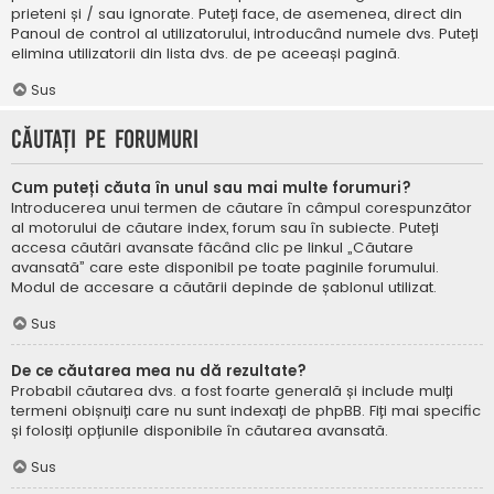
prieteni și / sau ignorate. Puteți face, de asemenea, direct din
Panoul de control al utilizatorului, introducând numele dvs. Puteți
elimina utilizatorii din lista dvs. de pe aceeași pagină.
Sus
Căutați pe forumuri
Cum puteți căuta în unul sau mai multe forumuri?
Introducerea unui termen de căutare în câmpul corespunzător
al motorului de căutare index, forum sau în subiecte. Puteți
accesa căutări avansate făcând clic pe linkul „Căutare
avansată” care este disponibil pe toate paginile forumului.
Modul de accesare a căutării depinde de șablonul utilizat.
Sus
De ce căutarea mea nu dă rezultate?
Probabil căutarea dvs. a fost foarte generală și include mulți
termeni obișnuiți care nu sunt indexați de phpBB. Fiți mai specific
și folosiți opțiunile disponibile în căutarea avansată.
Sus