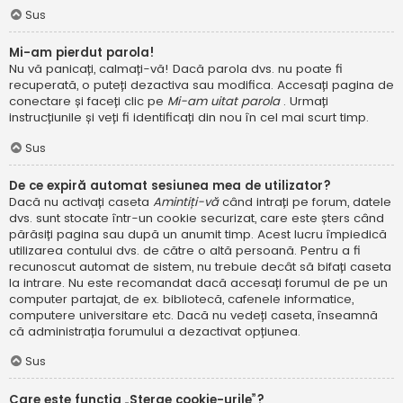
Sus
Mi-am pierdut parola!
Nu vă panicați, calmați-vă! Dacă parola dvs. nu poate fi
recuperată, o puteți dezactiva sau modifica. Accesați pagina de
conectare și faceți clic pe
Mi-am uitat parola
. Urmați
instrucțiunile și veți fi identificați din nou în cel mai scurt timp.
Sus
De ce expiră automat sesiunea mea de utilizator?
Dacă nu activați caseta
Amintiți-vă
când intrați pe forum, datele
dvs. sunt stocate într-un cookie securizat, care este șters când
părăsiți pagina sau după un anumit timp. Acest lucru împiedică
utilizarea contului dvs. de către o altă persoană. Pentru a fi
recunoscut automat de sistem, nu trebuie decât să bifați caseta
la intrare. Nu este recomandat dacă accesați forumul de pe un
computer partajat, de ex. bibliotecă, cafenele informatice,
computere universitare etc. Dacă nu vedeți caseta, înseamnă
că administrația forumului a dezactivat opțiunea.
Sus
Care este funcția „Șterge cookie-urile”?