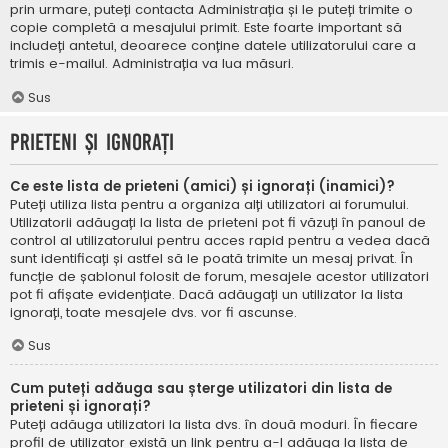
prin urmare, puteți contacta Administrația și le puteți trimite o
copie completă a mesajului primit. Este foarte important să
includeți antetul, deoarece conține datele utilizatorului care a
trimis e-mailul. Administrația va lua măsuri.
Sus
Prieteni și ignorați
Ce este lista de prieteni (amici) și ignorați (inamici)?
Puteți utiliza lista pentru a organiza alți utilizatori ai forumului.
Utilizatorii adăugați la lista de prieteni pot fi văzuți în panoul de
control al utilizatorului pentru acces rapid pentru a vedea dacă
sunt identificați și astfel să le poată trimite un mesaj privat. În
funcție de șablonul folosit de forum, mesajele acestor utilizatori
pot fi afișate evidențiate. Dacă adăugați un utilizator la lista
ignorați, toate mesajele dvs. vor fi ascunse.
Sus
Cum puteți adăuga sau șterge utilizatori din lista de
prieteni și ignorați?
Puteți adăuga utilizatori la lista dvs. în două moduri. În fiecare
profil de utilizator există un link pentru a-l adăuga la lista de