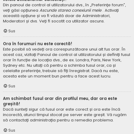
Din panoul de control al utilizatorului dvs., în „Preferințe forum”,
veți găsi opțiunea
Ascunde starea conexiunii mele
. Activați
această opțiune și va fi văzută doar de Administratori,
Moderatori și dvs. Veți fi socotit ca utilizator ascuns.
Sus
Ora în forumuri nu este corectă!
Este posibil să vedeți ora corespunzătoare unui alt fus orar. În
acest caz, vizitați Panoul de control al utilizatorului și definiți fusul
orar în funcție de locația dvs., de ex. Londra, Paris, New York,
Sydney etc. Nu uitați că pentru a schimba fusul orar, ca și
celelalte preferințe, trebuie să fiți înregistrat. Dacă nu este,
acesta este un moment bun pentru a face acest lucru.
Sus
Am schimbat fusul orar din profilul meu, dar ora este
greșită!
Dacă sunteți sigur că fusul orar este corect și ora este încă
incorectă, atunci timpul stocat pe server este greșit. Vă rugăm
să contactați administrația pentru a remedia problema.
Sus