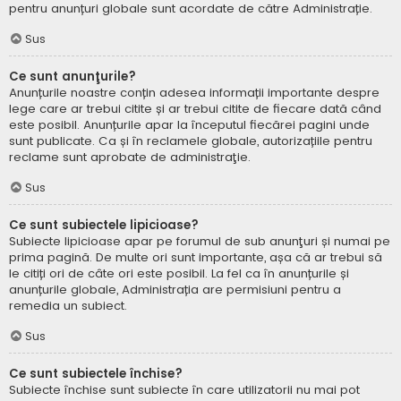
pentru anunțuri globale sunt acordate de către Administrație.
Sus
Ce sunt anunţurile?
Anunțurile noastre conțin adesea informații importante despre
lege care ar trebui citite și ar trebui citite de fiecare dată când
este posibil. Anunțurile apar la începutul fiecărei pagini unde
sunt publicate. Ca și în reclamele globale, autorizațiile pentru
reclame sunt aprobate de administraţie.
Sus
Ce sunt subiectele lipicioase?
Subiecte lipicioase apar pe forumul de sub anunţuri și numai pe
prima pagină. De multe ori sunt importante, așa că ar trebui să
le citiți ori de câte ori este posibil. La fel ca în anunțurile și
anunțurile globale, Administrația are permisiuni pentru a
remedia un subiect.
Sus
Ce sunt subiectele închise?
Subiecte închise sunt subiecte în care utilizatorii nu mai pot