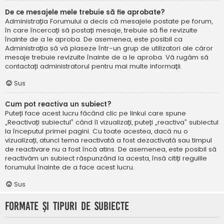
De ce mesajele mele trebuie să fie aprobate?
Administrația Forumului a decis că mesajele postate pe forum,
în care încercați să postați mesaje, trebuie să fie revizuite
înainte de a le aproba. De asemenea, este posibil ca
Administrația să vă plaseze într-un grup de utilizatori ale căror
mesaje trebuie revizuite înainte de a le aproba. Vă rugăm să
contactați administratorul pentru mai multe informații.
Sus
Cum pot reactiva un subiect?
Puteți face acest lucru făcând clic pe linkul care spune
„Reactivați subiectul” când îl vizualizați, puteți „reactiva” subiectul
la începutul primei pagini. Cu toate acestea, dacă nu o
vizualizați, atunci tema reactivată a fost dezactivată sau timpul
de reactivare nu a fost încă atins. De asemenea, este posibil să
reactivăm un subiect răspunzând la acesta, însă citiți regulile
forumului înainte de a face acest lucru.
Sus
Formate și tipuri de subiecte