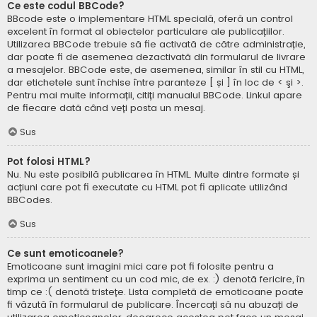
Ce este codul BBCode?
BBcode este o implementare HTML specială, oferă un control
excelent în format al obiectelor particulare ale publicațiilor.
Utilizarea BBCode trebuie să fie activată de către administrație,
dar poate fi de asemenea dezactivată din formularul de livrare
a mesajelor. BBCode este, de asemenea, similar în stil cu HTML,
dar etichetele sunt închise între paranteze [ și ] în loc de < şi >.
Pentru mai multe informații, citiți manualul BBCode. Linkul apare
de fiecare dată când veți posta un mesaj.
Sus
Pot folosi HTML?
Nu. Nu este posibilă publicarea în HTML. Multe dintre formate și
acțiuni care pot fi executate cu HTML pot fi aplicate utilizând
BBCodes.
Sus
Ce sunt emoticoanele?
Emoticoane sunt imagini mici care pot fi folosite pentru a
exprima un sentiment cu un cod mic, de ex. :) denotă fericire, în
timp ce :( denotă tristețe. Lista completă de emoticoane poate
fi văzută în formularul de publicare. Încercați să nu abuzați de