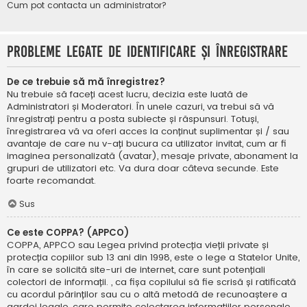
Cum pot contacta un administrator?
Probleme legate de identificare și înregistrare
De ce trebuie să mă înregistrez?
Nu trebuie să faceți acest lucru, decizia este luată de
Administratori și Moderatori. În unele cazuri, va trebui să vă
înregistrați pentru a posta subiecte și răspunsuri. Totuși,
înregistrarea vă va oferi acces la conținut suplimentar și / sau
avantaje de care nu v-ați bucura ca utilizator invitat, cum ar fi
imaginea personalizată (avatar), mesaje private, abonament la
grupuri de utilizatori etc. Va dura doar câteva secunde. Este
foarte recomandat.
Sus
Ce este COPPA? (APPCO)
COPPA, APPCO sau Legea privind protecția vieții private și
protecția copiilor sub 13 ani din 1998, este o lege a Statelor Unite,
în care se solicită site-uri de internet, care sunt potențiali
colectori de informații. , ca fișa copilului să fie scrisă și ratificată
cu acordul părinților sau cu o altă metodă de recunoaștere a
gardei legale, care permite colectarea informațiilor personale