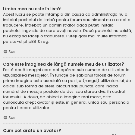
Limba mea nu este în listă!
Acest lucru se poate întâmpla din cauză că administrația nu a
instalat pachetul de limbă pentru forum sau nimeni nu a creat o
traducere. Întrebați un administrator dacă puteți instala
pachetul lingvistic de care aveți nevoie. Dacă pachetul nu există,
nu ezitați să faceți o traducere. Puteți găsi mai multe informații
pe site-ul
phpBB
& reg;
Sus
Care este imaginea de lângă numele meu de utilizator?
Există două imagini care pot apărea sub numele de utilizator la
vizualizarea mesajelor. În funcție de șablonul folosit de forum,
prima imagine este asociată cu poziția (rangul) utilizatorului, de
obicei sub formă de stele, blocuri sau puncte, care indică
numărul de mesaje postate de dvs. sau starea dvs. în cadrul
forumului. A doua, de obicei o imagine mai mare, este
cunoscută drept avatar și este, în general, unică sau personală
pentru fiecare utilizator.
Sus
Cum pot arăta un avatar?