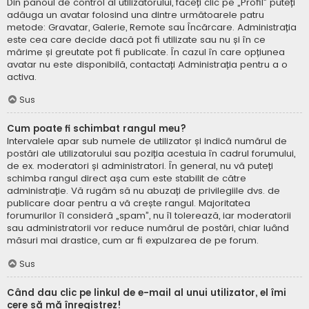
Din panoul de control al utilizatorului, faceți clic pe „Profil” puteți
adăuga un avatar folosind una dintre următoarele patru
metode: Gravatar, Galerie, Remote sau Încărcare. Administrația
este cea care decide dacă pot fi utilizate sau nu și în ce
mărime și greutate pot fi publicate. În cazul în care opțiunea
avatar nu este disponibilă, contactați Administrația pentru a o
activa.
Sus
Cum poate fi schimbat rangul meu?
Intervalele apar sub numele de utilizator și indică numărul de
postări ale utilizatorului sau poziția acestuia în cadrul forumului,
de ex. moderatori și administratori. În general, nu vă puteți
schimba rangul direct așa cum este stabilit de către
administrație. Vă rugăm să nu abuzați de privilegiile dvs. de
publicare doar pentru a vă crește rangul. Majoritatea
forumurilor îl consideră „spam”, nu îl tolerează, iar moderatorii
sau administratorii vor reduce numărul de postări, chiar luând
măsuri mai drastice, cum ar fi expulzarea de pe forum.
Sus
Când dau clic pe linkul de e-mail al unui utilizator, el îmi
cere să mă înregistrez!