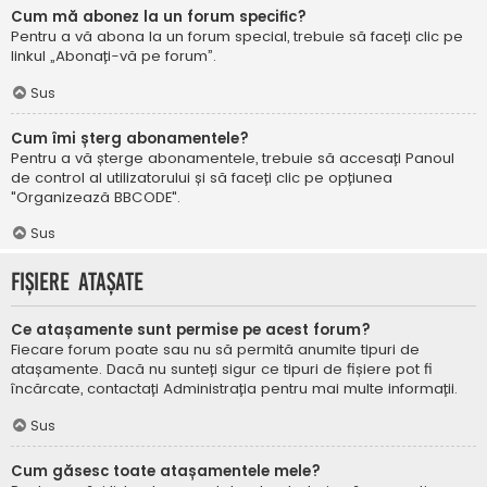
Cum mă abonez la un forum specific?
Pentru a vă abona la un forum special, trebuie să faceți clic pe
linkul „Abonați-vă pe forum”.
Sus
Cum îmi șterg abonamentele?
Pentru a vă șterge abonamentele, trebuie să accesați Panoul
de control al utilizatorului și să faceți clic pe opțiunea
"Organizează BBCODE".
Sus
Fișiere atașate
Ce atașamente sunt permise pe acest forum?
Fiecare forum poate sau nu să permită anumite tipuri de
atașamente. Dacă nu sunteți sigur ce tipuri de fișiere pot fi
încărcate, contactați Administrația pentru mai multe informații.
Sus
Cum găsesc toate atașamentele mele?