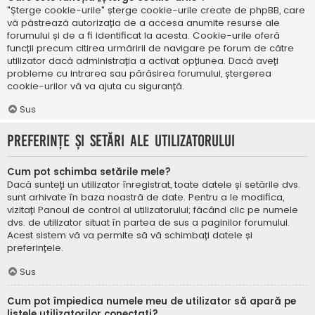
"Șterge cookie-urile" șterge cookie-urile create de phpBB, care
vă păstrează autorizația de a accesa anumite resurse ale
forumului și de a fi identificat la acesta. Cookie-urile oferă
funcții precum citirea urmăririi de navigare pe forum de către
utilizator dacă administrația a activat opțiunea. Dacă aveți
probleme cu intrarea sau părăsirea forumului, ștergerea
cookie-urilor vă va ajuta cu siguranță.
Sus
Preferințe și setări ale utilizatorului
Cum pot schimba setările mele?
Dacă sunteți un utilizator înregistrat, toate datele și setările dvs.
sunt arhivate în baza noastră de date. Pentru a le modifica,
vizitați Panoul de control al utilizatorului; făcând clic pe numele
dvs. de utilizator situat în partea de sus a paginilor forumului.
Acest sistem vă va permite să vă schimbați datele și
preferințele.
Sus
Cum pot împiedica numele meu de utilizator să apară pe
listele utilizatorilor conectați?