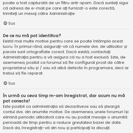
poate a fost capturată de un filtru anti-spam. Dacă sunteți sigur
că adresa de e-mail pe care ați furnizat-o este corectă,
trimiteți un mesaj către Administrație.
Sus
De ce nu mă pot identifica?
Există mai multe motive pentru care se poate întâmpla acest
lucru. În primul rând, asigurați-vă că numele dvs. de utilizator și
parola sunt ortografiate corect. Dacă există, contactați
Administrația pentru a vă asigura că nu a fost exclusă. Este, de
asemenea, posibil ca forumul să fie configurat prost de către
proprietarul său și / sau să aibă defecte în programare, deci ar
trebui să fie reparat.
Sus
În urmă cu ceva timp m-am înregistrat, dar acum nu mă
pot conecta!
Este posibil ca administrația să dezactiveze sau să șteargă
contul dvs. din anumite motive. De asemenea, unele forumuri își
elimină periodic utilizatorii care nu au postat mesaje o anumită
perioadă de timp pentru a reduce greutatea bazei de date.
Dacă da, înregistrați-vă din nou și participați la discuții.