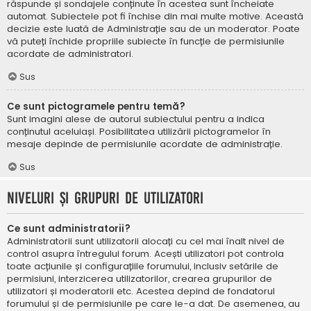
răspunde și sondajele conținute în acestea sunt încheiate
automat. Subiectele pot fi închise din mai multe motive. Această
decizie este luată de Administrație sau de un moderator. Poate
vă puteți închide propriile subiecte în funcție de permisiunile
acordate de administratori.
Sus
Ce sunt pictogramele pentru temă?
Sunt imagini alese de autorul subiectului pentru a indica
conținutul aceluiași. Posibilitatea utilizării pictogramelor în
mesaje depinde de permisiunile acordate de administrație.
Sus
Niveluri și grupuri de utilizatori
Ce sunt administratorii?
Administratorii sunt utilizatorii alocați cu cel mai înalt nivel de
control asupra întregului forum. Acești utilizatori pot controla
toate acțiunile și configurațiile forumului, inclusiv setările de
permisiuni, interzicerea utilizatorilor, crearea grupurilor de
utilizatori și moderatorii etc. Acestea depind de fondatorul
forumului și de permisiunile pe care le-a dat. De asemenea, au