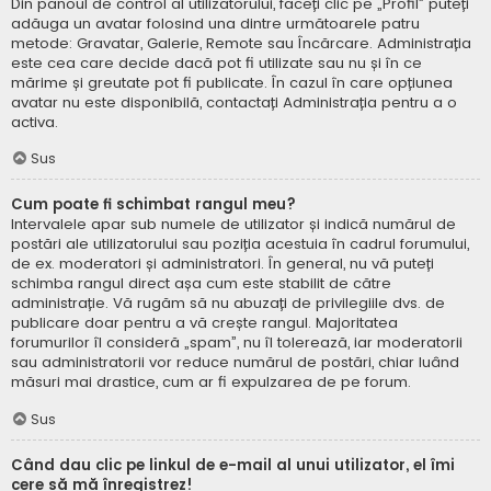
Din panoul de control al utilizatorului, faceți clic pe „Profil” puteți
adăuga un avatar folosind una dintre următoarele patru
metode: Gravatar, Galerie, Remote sau Încărcare. Administrația
este cea care decide dacă pot fi utilizate sau nu și în ce
mărime și greutate pot fi publicate. În cazul în care opțiunea
avatar nu este disponibilă, contactați Administrația pentru a o
activa.
Sus
Cum poate fi schimbat rangul meu?
Intervalele apar sub numele de utilizator și indică numărul de
postări ale utilizatorului sau poziția acestuia în cadrul forumului,
de ex. moderatori și administratori. În general, nu vă puteți
schimba rangul direct așa cum este stabilit de către
administrație. Vă rugăm să nu abuzați de privilegiile dvs. de
publicare doar pentru a vă crește rangul. Majoritatea
forumurilor îl consideră „spam”, nu îl tolerează, iar moderatorii
sau administratorii vor reduce numărul de postări, chiar luând
măsuri mai drastice, cum ar fi expulzarea de pe forum.
Sus
Când dau clic pe linkul de e-mail al unui utilizator, el îmi
cere să mă înregistrez!