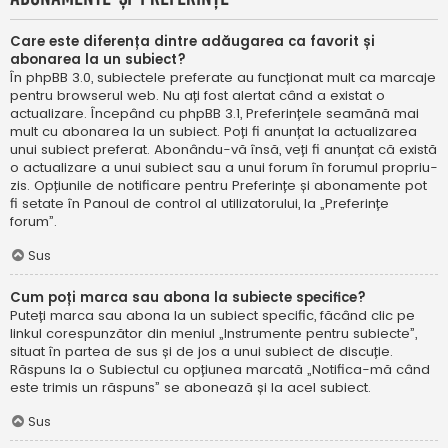
Care este diferența dintre adăugarea ca favorit și
abonarea la un subiect?
În phpBB 3.0, subiectele preferate au funcționat mult ca marcaje
pentru browserul web. Nu ați fost alertat când a existat o
actualizare. Începând cu phpBB 3.1, Preferințele seamănă mai
mult cu abonarea la un subiect. Poți fi anunțat la actualizarea
unui subiect preferat. Abonându-vă însă, veți fi anunțat că există
o actualizare a unui subiect sau a unui forum în forumul propriu-
zis. Opțiunile de notificare pentru Preferințe și abonamente pot
fi setate în Panoul de control al utilizatorului, la „Preferințe
forum”.
Sus
Cum poți marca sau abona la subiecte specifice?
Puteți marca sau abona la un subiect specific, făcând clic pe
linkul corespunzător din meniul „Instrumente pentru subiecte”,
situat în partea de sus și de jos a unui subiect de discuție.
Răspuns la o Subiectul cu opțiunea marcată „Notifica-mă când
este trimis un răspuns” se abonează și la acel subiect.
Sus