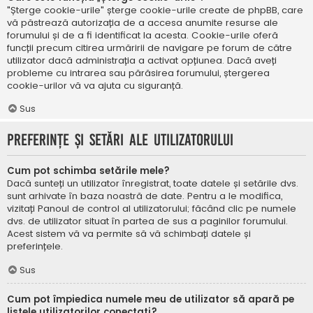
"Șterge cookie-urile" șterge cookie-urile create de phpBB, care
vă păstrează autorizația de a accesa anumite resurse ale
forumului și de a fi identificat la acesta. Cookie-urile oferă
funcții precum citirea urmăririi de navigare pe forum de către
utilizator dacă administrația a activat opțiunea. Dacă aveți
probleme cu intrarea sau părăsirea forumului, ștergerea
cookie-urilor vă va ajuta cu siguranță.
Sus
Preferințe și setări ale utilizatorului
Cum pot schimba setările mele?
Dacă sunteți un utilizator înregistrat, toate datele și setările dvs.
sunt arhivate în baza noastră de date. Pentru a le modifica,
vizitați Panoul de control al utilizatorului; făcând clic pe numele
dvs. de utilizator situat în partea de sus a paginilor forumului.
Acest sistem vă va permite să vă schimbați datele și
preferințele.
Sus
Cum pot împiedica numele meu de utilizator să apară pe
listele utilizatorilor conectați?