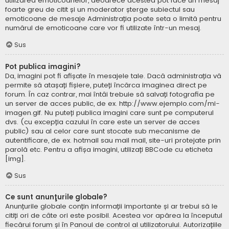
utilizarea emoticoanelor, deoarece acestea pot face un mesaj
foarte greu de citit și un moderator șterge subiectul sau
emoticoane de mesaje Administrația poate seta o limită pentru
numărul de emoticoane care vor fi utilizate într-un mesaj.
Sus
Pot publica imagini?
Da, imagini pot fi afișate în mesajele tale. Dacă administrația vă
permite să atașați fișiere, puteți încărca imaginea direct pe
forum. În caz contrar, mai întâi trebuie să salvați fotografia pe
un server de acces public, de ex. http://www.ejemplo.com/mi-
imagen.gif. Nu puteți publica imagini care sunt pe computerul
dvs. (cu excepția cazului în care este un server de acces
public) sau al celor care sunt stocate sub mecanisme de
autentificare, de ex. hotmail sau mail mail, site-uri protejate prin
parolă etc. Pentru a afișa imagini, utilizați BBCode cu eticheta
[img].
Sus
Ce sunt anunţurile globale?
Anunțurile globale conțin informații importante și ar trebui să le
citiți ori de câte ori este posibil. Acestea vor apărea la începutul
fiecărui forum și în Panoul de control al utilizatorului. Autorizațiile