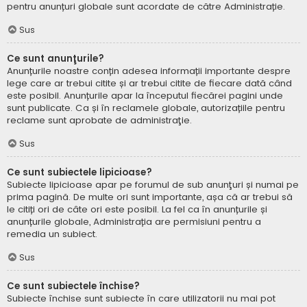
pentru anunțuri globale sunt acordate de către Administrație.
Sus
Ce sunt anunţurile?
Anunțurile noastre conțin adesea informații importante despre
lege care ar trebui citite și ar trebui citite de fiecare dată când
este posibil. Anunțurile apar la începutul fiecărei pagini unde
sunt publicate. Ca și în reclamele globale, autorizațiile pentru
reclame sunt aprobate de administraţie.
Sus
Ce sunt subiectele lipicioase?
Subiecte lipicioase apar pe forumul de sub anunţuri și numai pe
prima pagină. De multe ori sunt importante, așa că ar trebui să
le citiți ori de câte ori este posibil. La fel ca în anunțurile și
anunțurile globale, Administrația are permisiuni pentru a
remedia un subiect.
Sus
Ce sunt subiectele închise?
Subiecte închise sunt subiecte în care utilizatorii nu mai pot