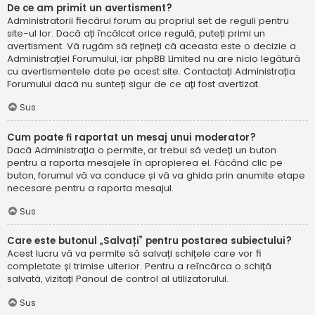
De ce am primit un avertisment?
Administratorii fiecărui forum au propriul set de reguli pentru
site-ul lor. Dacă ați încălcat orice regulă, puteți primi un
avertisment. Vă rugăm să rețineți că aceasta este o decizie a
Administrației Forumului, iar phpBB Limited nu are nicio legătură
cu avertismentele date pe acest site. Contactați Administrația
Forumului dacă nu sunteți sigur de ce ați fost avertizat.
Sus
Cum poate fi raportat un mesaj unui moderator?
Dacă Administrația o permite, ar trebui să vedeți un buton
pentru a raporta mesajele în apropierea ei. Făcând clic pe
buton, forumul vă va conduce și vă va ghida prin anumite etape
necesare pentru a raporta mesajul.
Sus
Care este butonul „Salvați” pentru postarea subiectului?
Acest lucru vă va permite să salvați schițele care vor fi
completate și trimise ulterior. Pentru a reîncărca o schiță
salvată, vizitați Panoul de control al utilizatorului.
Sus