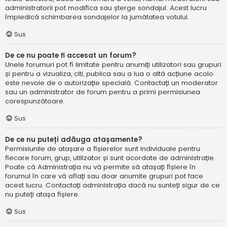
administratorii pot modifica sau șterge sondajul. Acest lucru
împiedică schimbarea sondajelor la jumătatea votului.
Sus
De ce nu poate fi accesat un forum?
Unele forumuri pot fi limitate pentru anumiți utilizatori sau grupuri
și pentru a vizualiza, citi, publica sau a lua o altă acțiune acolo
este nevoie de o autorizație specială. Contactați un moderator
sau un administrator de forum pentru a primi permisiunea
corespunzătoare.
Sus
De ce nu puteți adăuga atașamente?
Permisiunile de atașare a fișierelor sunt individuale pentru
fiecare forum, grup, utilizator și sunt acordate de administrație.
Poate că Administrația nu vă permite să atașați fișiere în
forumul în care vă aflați sau doar anumite grupuri pot face
acest lucru. Contactați administrația dacă nu sunteți sigur de ce
nu puteți atașa fișiere.
Sus