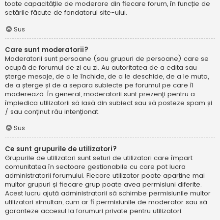
toate capacitățile de moderare din fiecare forum, în funcție de
setările făcute de fondatorul site-ului.
Sus
Care sunt moderatorii?
Moderatorii sunt persoane (sau grupuri de persoane) care se
ocupă de forumul de zi cu zi. Au autoritatea de a edita sau
șterge mesaje, de a le închide, de a le deschide, de a le muta,
de a șterge și de a separa subiecte pe forumul pe care îl
moderează. În general, moderatorii sunt prezenți pentru a
împiedica utilizatorii să iasă din subiect sau să posteze spam și
/ sau conținut rău intenționat.
Sus
Ce sunt grupurile de utilizatori?
Grupurile de utilizatori sunt seturi de utilizatori care împart
comunitatea în sectoare gestionabile cu care pot lucra
administratorii forumului. Fiecare utilizator poate aparține mai
multor grupuri și fiecare grup poate avea permisiuni diferite.
Acest lucru ajută administratorii să schimbe permisiunile multor
utilizatori simultan, cum ar fi permisiunile de moderator sau să
garanteze accesul la forumuri private pentru utilizatori.