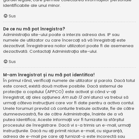
identificabile ale unui minor.
Sus
De ce nu mă pot înregistra?
Administrația site-ului poate a interzis adresa dvs. IP sau
numele de utilizator cu care încercați să vă înregistrați este
dezactivat. Înregistrarea noilor utilizatori poate fi de asemenea
dezactivată. Contactați Administrația site-ului.
Sus
M-am înregistrat și nu mă pot identifica!
În primul rând, verificați numele de utilizator și parola. Dacă totul
este corect, există două motive posibile. Dacă sistemul de
protecție a copilului (APPCO) este activat și când v-ați
înregistrat, ați ales opțiunea
Am sub 13 ani
atunci va trebui să
urmați câteva instrucțiuni care vor fi date pentru a activa contul.
Unele forumuri prevăd că conturile trebuie activate, fie de către
dumneavoastră, fie de către Administrație, înainte de a vă
putea identifica; Aceste informații vor fi furnizate la sfârșitul
procesului de înregistrare. Dacă vi s-a trimis un e-mail, urmați
instrucțiunile. Dacă nu ați primit niciun e-mail, cu siguranță,
adresa de e-mail pe care ați furnizat-o este incorectă sau