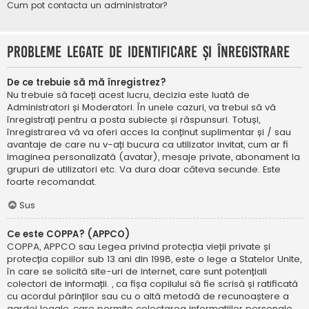
Cum pot contacta un administrator?
Probleme legate de identificare și înregistrare
De ce trebuie să mă înregistrez?
Nu trebuie să faceți acest lucru, decizia este luată de
Administratori și Moderatori. În unele cazuri, va trebui să vă
înregistrați pentru a posta subiecte și răspunsuri. Totuși,
înregistrarea vă va oferi acces la conținut suplimentar și / sau
avantaje de care nu v-ați bucura ca utilizator invitat, cum ar fi
imaginea personalizată (avatar), mesaje private, abonament la
grupuri de utilizatori etc. Va dura doar câteva secunde. Este
foarte recomandat.
Sus
Ce este COPPA? (APPCO)
COPPA, APPCO sau Legea privind protecția vieții private și
protecția copiilor sub 13 ani din 1998, este o lege a Statelor Unite,
în care se solicită site-uri de internet, care sunt potențiali
colectori de informații. , ca fișa copilului să fie scrisă și ratificată
cu acordul părinților sau cu o altă metodă de recunoaștere a
gardei legale, care permite colectarea informațiilor personale