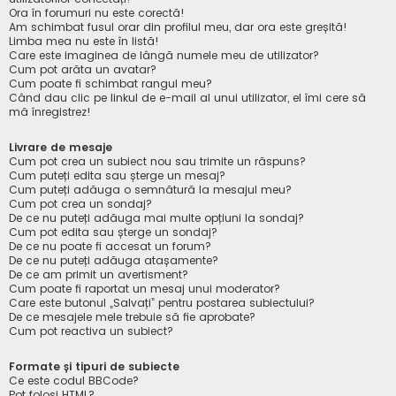
Ora în forumuri nu este corectă!
Am schimbat fusul orar din profilul meu, dar ora este greșită!
Limba mea nu este în listă!
Care este imaginea de lângă numele meu de utilizator?
Cum pot arăta un avatar?
Cum poate fi schimbat rangul meu?
Când dau clic pe linkul de e-mail al unui utilizator, el îmi cere să
mă înregistrez!
Livrare de mesaje
Cum pot crea un subiect nou sau trimite un răspuns?
Cum puteți edita sau șterge un mesaj?
Cum puteți adăuga o semnătură la mesajul meu?
Cum pot crea un sondaj?
De ce nu puteți adăuga mai multe opțiuni la sondaj?
Cum pot edita sau șterge un sondaj?
De ce nu poate fi accesat un forum?
De ce nu puteți adăuga atașamente?
De ce am primit un avertisment?
Cum poate fi raportat un mesaj unui moderator?
Care este butonul „Salvați” pentru postarea subiectului?
De ce mesajele mele trebuie să fie aprobate?
Cum pot reactiva un subiect?
Formate și tipuri de subiecte
Ce este codul BBCode?
Pot folosi HTML?