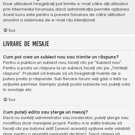
Doar utilizatorii înregistrați pot trimite e-mail către alți utilizatori
prin intermediul forumului, dacă administrația permite opțiunea.
Acest lucru este pentru a preveni folosirea de către utilizatori
anonimi a sistemului de e-mail rău intenționat.
Sus
Livrare de mesaje
Cum pot crea un subiect nou sau trimite un răspuns?
Pentru a publica un subiect nou, faceți clic pe "Subiect nou".
Pentru a posta un răspuns la un subiect, faceți clic pe „Trimiteți
răspuns”. Probabil că trebuie să vă înregistrați înainte de a
putea posta și răspunde. Sub fiecare forum veți găsi o listă cu
acțiunile permise. Exemplu: puteți posta subiecte noi, puteți vota
în sondaje etc.
Sus
Cum puteți edita sau șterge un mesaj?
Dacă nu sunteți administrator sau moderator, puteți șterge sau
modifica doar mesajele proprii. Pentru a le edita trebuie să
faceți clic pe butonul
edit
(uneori această opțiune este valabilă
doar pentru o anumită perioadă de timp). Dacă cineva vă