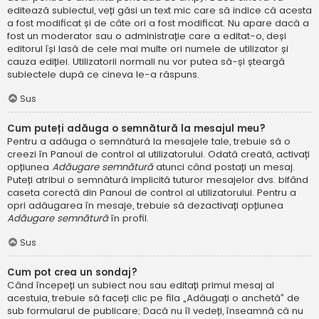
editează subiectul, veți găsi un text mic care să indice că acesta
a fost modificat și de câte ori a fost modificat. Nu apare dacă a
fost un moderator sau o administrație care a editat-o, deși
editorul își lasă de cele mai multe ori numele de utilizator și
cauza ediției. Utilizatorii normali nu vor putea să-și șteargă
subiectele după ce cineva le-a răspuns.
Sus
Cum puteți adăuga o semnătură la mesajul meu?
Pentru a adăuga o semnătură la mesajele tale, trebuie să o
creezi în Panoul de control al utilizatorului. Odată creată, activați
opțiunea
Adăugare semnătură
atunci când postați un mesaj.
Puteți atribui o semnătură implicită tuturor mesajelor dvs. bifând
caseta corectă din Panoul de control al utilizatorului. Pentru a
opri adăugarea în mesaje, trebuie să dezactivați opțiunea
Adăugare semnătură
în profil.
Sus
Cum pot crea un sondaj?
Când începeți un subiect nou sau editați primul mesaj al
acestuia, trebuie să faceți clic pe fila „Adăugați o anchetă” de
sub formularul de publicare; Dacă nu îl vedeți, înseamnă că nu