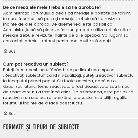
De ce mesajele mele trebuie să fie aprobate?
Administrația Forumului a decis că mesajele postate pe forum,
în care încercați să postați mesaje, trebuie să fie revizuite
înainte de a le aproba. De asemenea, este posibil ca
Administrația să vă plaseze într-un grup de utilizatori ale căror
mesaje trebuie revizuite înainte de a le aproba. Vă rugăm să
contactați administratorul pentru mai multe informații.
Sus
Cum pot reactiva un subiect?
Puteți face acest lucru făcând clic pe linkul care spune
„Reactivați subiectul” când îl vizualizați, puteți „reactiva” subiectul
la începutul primei pagini. Cu toate acestea, dacă nu o
vizualizați, atunci tema reactivată a fost dezactivată sau timpul
de reactivare nu a fost încă atins. De asemenea, este posibil să
reactivăm un subiect răspunzând la acesta, însă citiți regulile
forumului înainte de a face acest lucru.
Sus
Formate și tipuri de subiecte