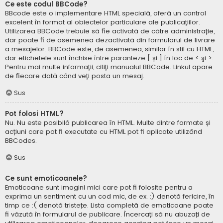
Ce este codul BBCode?
BBcode este o implementare HTML specială, oferă un control
excelent în format al obiectelor particulare ale publicațiilor.
Utilizarea BBCode trebuie să fie activată de către administrație,
dar poate fi de asemenea dezactivată din formularul de livrare
a mesajelor. BBCode este, de asemenea, similar în stil cu HTML,
dar etichetele sunt închise între paranteze [ și ] în loc de < şi >.
Pentru mai multe informații, citiți manualul BBCode. Linkul apare
de fiecare dată când veți posta un mesaj.
Sus
Pot folosi HTML?
Nu. Nu este posibilă publicarea în HTML. Multe dintre formate și
acțiuni care pot fi executate cu HTML pot fi aplicate utilizând
BBCodes.
Sus
Ce sunt emoticoanele?
Emoticoane sunt imagini mici care pot fi folosite pentru a
exprima un sentiment cu un cod mic, de ex. :) denotă fericire, în
timp ce :( denotă tristețe. Lista completă de emoticoane poate
fi văzută în formularul de publicare. Încercați să nu abuzați de