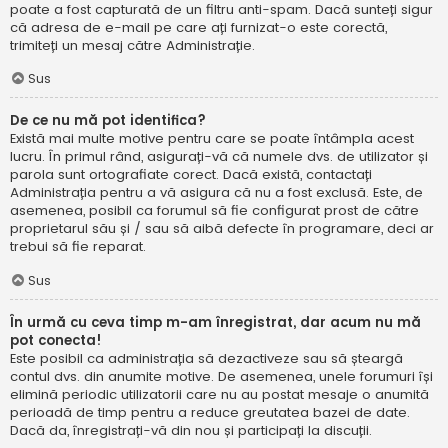
poate a fost capturată de un filtru anti-spam. Dacă sunteți sigur
că adresa de e-mail pe care ați furnizat-o este corectă,
trimiteți un mesaj către Administrație.
Sus
De ce nu mă pot identifica?
Există mai multe motive pentru care se poate întâmpla acest
lucru. În primul rând, asigurați-vă că numele dvs. de utilizator și
parola sunt ortografiate corect. Dacă există, contactați
Administrația pentru a vă asigura că nu a fost exclusă. Este, de
asemenea, posibil ca forumul să fie configurat prost de către
proprietarul său și / sau să aibă defecte în programare, deci ar
trebui să fie reparat.
Sus
În urmă cu ceva timp m-am înregistrat, dar acum nu mă
pot conecta!
Este posibil ca administrația să dezactiveze sau să șteargă
contul dvs. din anumite motive. De asemenea, unele forumuri își
elimină periodic utilizatorii care nu au postat mesaje o anumită
perioadă de timp pentru a reduce greutatea bazei de date.
Dacă da, înregistrați-vă din nou și participați la discuții.