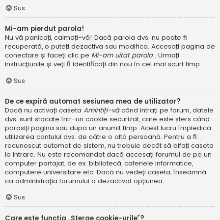
Sus
Mi-am pierdut parola!
Nu vă panicați, calmați-vă! Dacă parola dvs. nu poate fi
recuperată, o puteți dezactiva sau modifica. Accesați pagina de
conectare și faceți clic pe
Mi-am uitat parola
. Urmați
instrucțiunile și veți fi identificați din nou în cel mai scurt timp.
Sus
De ce expiră automat sesiunea mea de utilizator?
Dacă nu activați caseta
Amintiți-vă
când intrați pe forum, datele
dvs. sunt stocate într-un cookie securizat, care este șters când
părăsiți pagina sau după un anumit timp. Acest lucru împiedică
utilizarea contului dvs. de către o altă persoană. Pentru a fi
recunoscut automat de sistem, nu trebuie decât să bifați caseta
la intrare. Nu este recomandat dacă accesați forumul de pe un
computer partajat, de ex. bibliotecă, cafenele informatice,
computere universitare etc. Dacă nu vedeți caseta, înseamnă
că administrația forumului a dezactivat opțiunea.
Sus
Care este funcția „Șterge cookie-urile”?