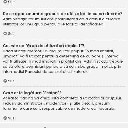
Sus
De ce apar anumite grupuri de utilizatori în culori diferite?
Administrația forumului are posibilitatea de a atribui o culoare
utilizatorilor unui grup pentru a le facilita identificarea.
Sus
Ce este un "Grup de utilizatori implicit"?
Dacă sunteți membru al mai multor grupuri în mod implicit,
„implicit” va fi utilizat pentru a determina ce culoare și interval
vor fi afișate în mod implicit în profilul dvs. Administrația trebuie
să vă ofere permisiuni pentru a vă schimba grupul implicit prin
intermediul Panoului de control al utilizatorului.
Sus
Care este legătura "Echipa"?
Această pagină vă oferă lista completă a utilizatorilor grupului,
inclusiv administratorii, moderatorii și alte detalii, precum
forumurile care sunt responsabile de moderarea fiecăruia.
Sus