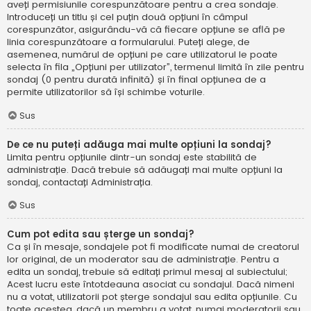
aveți permisiunile corespunzătoare pentru a crea sondaje.
Introduceți un titlu și cel puțin două opțiuni în câmpul
corespunzător, asigurându-vă că fiecare opțiune se află pe
linia corespunzătoare a formularului. Puteți alege, de
asemenea, numărul de opțiuni pe care utilizatorul le poate
selecta în fila „Opțiuni per utilizator”, termenul limită în zile pentru
sondaj (0 pentru durată infinită) și în final opțiunea de a
permite utilizatorilor să își schimbe voturile.
Sus
De ce nu puteți adăuga mai multe opțiuni la sondaj?
Limita pentru opțiunile dintr-un sondaj este stabilită de
administrație. Dacă trebuie să adăugați mai multe opțiuni la
sondaj, contactați Administrația.
Sus
Cum pot edita sau șterge un sondaj?
Ca și în mesaje, sondajele pot fi modificate numai de creatorul
lor original, de un moderator sau de administrație. Pentru a
edita un sondaj, trebuie să editați primul mesaj al subiectului;
Acest lucru este întotdeauna asociat cu sondajul. Dacă nimeni
nu a votat, utilizatorii pot șterge sondajul sau edita opțiunile. Cu
toate acestea, dacă un membru a votat, numai moderatorii sau