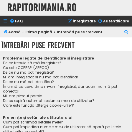
Rapitorimania.ro
FAQ
Înregistrare
Autentificare
C
Acasă
Prima pagină
Întrebări puse frecvent
ă
Întrebări puse frecvent
u
t
Probleme legate de identificare și înregistrare
a
De ce trebuie să mă înregistrez?
Ce este COPPA? (APPCO)
r
De ce nu mă pot înregistra?
M-am înregistrat și nu mă pot identifica!
e
De ce nu mă pot identifica?
În urmă cu ceva timp m-am înregistrat, dar acum nu mă pot
conecta!
Mi-am pierdut parola!
De ce expiră automat sesiunea mea de utilizator?
Care este funcția „Șterge cookie-urile”?
Preferințe și setări ale utilizatorului
Cum pot schimba setările mele?
Cum pot împiedica numele meu de utilizator să apară pe listele
utilizatorilor conectați?