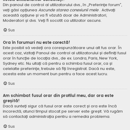
Din panoul de control al utilizatorului dvs., în „Preferințe forum”,
veți găsi opțiunea
Ascunde starea conexiunii mele
. Activați
această opțiune și va fi văzută doar de Administratori,
Moderatori și dvs. Veți fi socotit ca utilizator ascuns.
Sus
Ora în forumuri nu este corectă!
Este posibil să vedeți ora corespunzătoare unui alt fus orar. În
acest caz, vizitați Panoul de control al utilizatorului și definiți fusul
orar în funcție de locația dvs., de ex. Londra, Paris, New York,
Sydney etc. Nu uitați că pentru a schimba fusul orar, ca și
celelalte preferințe, trebuie să fiți înregistrat. Dacă nu este,
acesta este un moment bun pentru a face acest lucru.
Sus
Am schimbat fusul orar din profilul meu, dar ora este
greșită!
Dacă sunteți sigur că fusul orar este corect și ora este încă
incorectă, atunci timpul stocat pe server este greșit. Vă rugăm
să contactați administrația pentru a remedia problema.
Sus