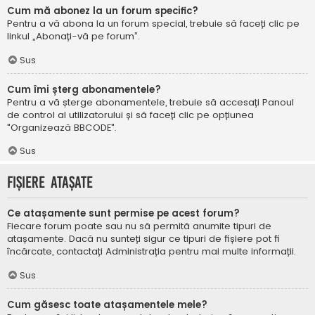
Cum mă abonez la un forum specific?
Pentru a vă abona la un forum special, trebuie să faceți clic pe
linkul „Abonați-vă pe forum”.
Sus
Cum îmi șterg abonamentele?
Pentru a vă șterge abonamentele, trebuie să accesați Panoul
de control al utilizatorului și să faceți clic pe opțiunea
"Organizează BBCODE".
Sus
Fișiere atașate
Ce atașamente sunt permise pe acest forum?
Fiecare forum poate sau nu să permită anumite tipuri de
atașamente. Dacă nu sunteți sigur ce tipuri de fișiere pot fi
încărcate, contactați Administrația pentru mai multe informații.
Sus
Cum găsesc toate atașamentele mele?