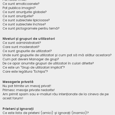
Ce sunt emoticoanele?
Pot publica imagini?
Ce sunt anunţurile globale?
Ce sunt anunţurile?
Ce sunt subiectele lipicioase?
Ce sunt subiectele închise?
Ce sunt pictogramele pentru temă?
Niveluri și grupuri de utilizatori
Ce sunt administratorii?
Care sunt moderatorii?
Ce sunt grupurile de utilizatori?
Unde sunt grupurile de utilizatori și cum pot să mă alătur acestora?
Cum pot deveni Manager de grup?
De ce apar anumite grupuri de utilizatori în culori diferite?
Ce este un "Grup de utilizatori implicit"?
Care este legătura "Echipa"?
Mesagerie privată
Nu pot trimite un mesaj privat!
Primesc mesaje private nedorite!
Am primit spam sau e-mailuri rău intenționate de la cineva de pe
acest forum!
Prieteni și ignorați
Ce este lista de prieteni (amici) și ignorați (inamici)?