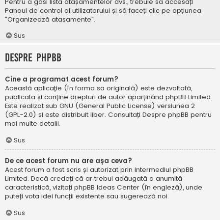
Pentru a găsi lista atașamentelor dvs., trebuie să accesați
Panoul de control al utilizatorului și să faceți clic pe opțiunea
"Organizează atașamente".
Sus
Despre phpBB
Cine a programat acest forum?
Această aplicație (în forma sa originală) este dezvoltată,
publicată și conține drepturi de autor aparținând
phpBB Limited
.
Este realizat sub GNU (General Public License) versiunea 2
(GPL-2.0) și este distribuit liber. Consultați
Despre phpBB
pentru
mai multe detalii.
Sus
De ce acest forum nu are așa ceva?
Acest forum a fost scris și autorizat prin intermediul phpBB
Limited. Dacă credeți că ar trebui adăugată o anumită
caracteristică, vizitați
phpBB Ideas Center
(în engleză), unde
puteți vota idei funcții existente sau sugerează noi.
Sus