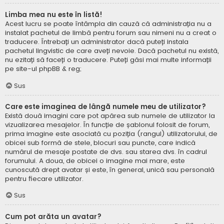
Limba mea nu este în listă!
Acest lucru se poate întâmpla din cauză că administrația nu a
instalat pachetul de limbă pentru forum sau nimeni nu a creat o
traducere. Întrebați un administrator dacă puteți instala
pachetul lingvistic de care aveți nevoie. Dacă pachetul nu există,
nu ezitați să faceți o traducere. Puteți găsi mai multe informații
pe site-ul
phpBB
& reg;
Sus
Care este imaginea de lângă numele meu de utilizator?
Există două imagini care pot apărea sub numele de utilizator la
vizualizarea mesajelor. În funcție de șablonul folosit de forum,
prima imagine este asociată cu poziția (rangul) utilizatorului, de
obicei sub formă de stele, blocuri sau puncte, care indică
numărul de mesaje postate de dvs. sau starea dvs. în cadrul
forumului. A doua, de obicei o imagine mai mare, este
cunoscută drept avatar și este, în general, unică sau personală
pentru fiecare utilizator.
Sus
Cum pot arăta un avatar?