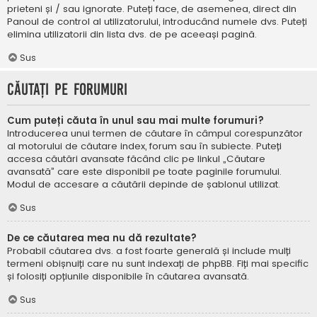
prieteni și / sau ignorate. Puteți face, de asemenea, direct din
Panoul de control al utilizatorului, introducând numele dvs. Puteți
elimina utilizatorii din lista dvs. de pe aceeași pagină.
Sus
Căutați pe forumuri
Cum puteți căuta în unul sau mai multe forumuri?
Introducerea unui termen de căutare în câmpul corespunzător
al motorului de căutare index, forum sau în subiecte. Puteți
accesa căutări avansate făcând clic pe linkul „Căutare
avansată” care este disponibil pe toate paginile forumului.
Modul de accesare a căutării depinde de șablonul utilizat.
Sus
De ce căutarea mea nu dă rezultate?
Probabil căutarea dvs. a fost foarte generală și include mulți
termeni obișnuiți care nu sunt indexați de phpBB. Fiți mai specific
și folosiți opțiunile disponibile în căutarea avansată.
Sus