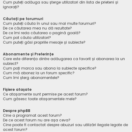
Cum puteți adăuga sau șterge utilizatori din lista de prieteni și
ignorați?
Căutați pe forumuri
Cum puteți căuta în unul sau mai multe forumuri?
De ce căutarea mea nu dă rezultate?
De ce îmi reda căutarea o pagină goală?
Cum pot căuta utilizatori?
Cum puteți găsi propriile mesaje și subiecte?
Abonamente și Preferințe
Care este diferența dintre adăugarea ca favorit și abonarea la un
subiect?
Cum poți marca sau abona la subiecte specifice?
Cum mă abonez la un forum specific?
Cum îmi șterg abonamentele?
Fișiere atașate
Ce atașamente sunt permise pe acest forum?
Cum găsesc toate atașamentele mele?
Despre phpBB
Cine a programat acest forum?
De ce acest forum nu are așa ceva?
Cine poate fi contactat despre abuzuri sau utilizări ilegale legate de
acest forum?