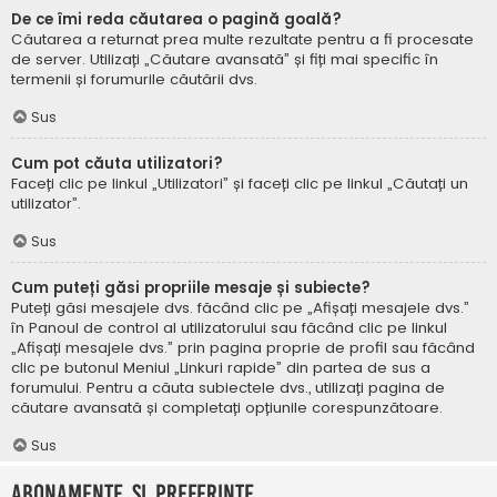
De ce îmi reda căutarea o pagină goală?
Căutarea a returnat prea multe rezultate pentru a fi procesate
de server. Utilizați „Căutare avansată” și fiți mai specific în
termenii și forumurile căutării dvs.
Sus
Cum pot căuta utilizatori?
Faceți clic pe linkul „Utilizatori” și faceți clic pe linkul „Căutați un
utilizator”.
Sus
Cum puteți găsi propriile mesaje și subiecte?
Puteți găsi mesajele dvs. făcând clic pe „Afișați mesajele dvs.”
în Panoul de control al utilizatorului sau făcând clic pe linkul
„Afișați mesajele dvs.” prin pagina proprie de profil sau făcând
clic pe butonul Meniul „Linkuri rapide” din partea de sus a
forumului. Pentru a căuta subiectele dvs., utilizați pagina de
căutare avansată și completați opțiunile corespunzătoare.
Sus
Abonamente și Preferințe