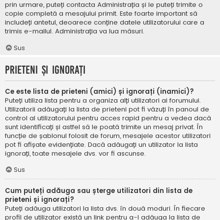
prin urmare, puteți contacta Administrația și le puteți trimite o
copie completă a mesajului primit. Este foarte important să
includeți antetul, deoarece conține datele utilizatorului care a
trimis e-mailul. Administrația va lua măsuri.
Sus
Prieteni și ignorați
Ce este lista de prieteni (amici) și ignorați (inamici)?
Puteți utiliza lista pentru a organiza alți utilizatori ai forumului.
Utilizatorii adăugați la lista de prieteni pot fi văzuți în panoul de
control al utilizatorului pentru acces rapid pentru a vedea dacă
sunt identificați și astfel să le poată trimite un mesaj privat. În
funcție de șablonul folosit de forum, mesajele acestor utilizatori
pot fi afișate evidențiate. Dacă adăugați un utilizator la lista
ignorați, toate mesajele dvs. vor fi ascunse.
Sus
Cum puteți adăuga sau șterge utilizatori din lista de
prieteni și ignorați?
Puteți adăuga utilizatori la lista dvs. în două moduri. În fiecare
profil de utilizator există un link pentru a-l adăuga la lista de