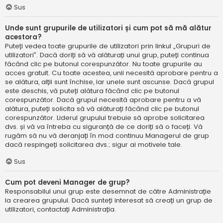
Sus
Unde sunt grupurile de utilizatori și cum pot să mă alătur
acestora?
Puteți vedea toate grupurile de utilizatori prin linkul „Grupuri de
utilizatori”. Dacă doriți să vă alăturați unui grup, puteți continua
făcând clic pe butonul corespunzător. Nu toate grupurile au
acces gratuit. Cu toate acestea, unii necesită aprobare pentru a
se alătura, alții sunt închise, iar unele sunt ascunse. Dacă grupul
este deschis, vă puteți alătura făcând clic pe butonul
corespunzător. Dacă grupul necesită aprobare pentru a vă
alătura, puteți solicita să vă alăturați făcând clic pe butonul
corespunzător. Liderul grupului trebuie să aprobe solicitarea
dvs. și vă va întreba cu siguranță de ce doriți să o faceți. Vă
rugăm să nu vă deranjați în mod continuu Managerul de grup
dacă respingeți solicitarea dvs.; sigur ai motivele tale.
Sus
Cum pot deveni Manager de grup?
Responsabilul unui grup este desemnat de către Administrație
la crearea grupului. Dacă sunteți interesat să creați un grup de
utilizatori, contactați Administrația.