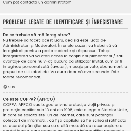
Cum pot contacta un administrator?
Probleme legate de identificare și înregistrare
De ce trebuie să mă înregistrez?
Nu trebuie să faceți acest lucru, decizia este luată de
Administratori și Moderatori. În unele cazuri, va trebui să vă
înregistrați pentru a posta subiecte și răspunsuri. Totuși,
înregistrarea vă va oferi acces la conținut suplimentar și / sau
avantaje de care nu v-ați bucura ca utilizator invitat, cum ar fi
imaginea personalizată (avatar), mesaje private, abonament la
grupuri de utilizatori etc. Va dura doar câteva secunde. Este
foarte recomandat.
Sus
Ce este COPPA? (APPCO)
COPPA, APPCO sau Legea privind protecția vieții private și
protecția copiilor sub 13 ani din 1998, este o lege a Statelor Unite,
în care se solicită site-uri de internet, care sunt potențiali
colectori de informații. , ca fișa copilului să fie scrisă și ratificată
cu acordul părinților sau cu o altă metodă de recunoaștere a
gardei legale, care permite colectarea informațiilor personale