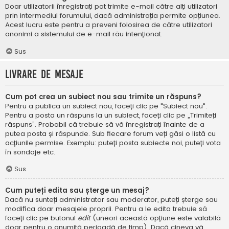
Doar utilizatorii înregistrați pot trimite e-mail către alți utilizatori
prin intermediul forumului, dacă administrația permite opțiunea.
Acest lucru este pentru a preveni folosirea de către utilizatori
anonimi a sistemului de e-mail rău intenționat.
Sus
Livrare de mesaje
Cum pot crea un subiect nou sau trimite un răspuns?
Pentru a publica un subiect nou, faceți clic pe "Subiect nou".
Pentru a posta un răspuns la un subiect, faceți clic pe „Trimiteți
răspuns”. Probabil că trebuie să vă înregistrați înainte de a
putea posta și răspunde. Sub fiecare forum veți găsi o listă cu
acțiunile permise. Exemplu: puteți posta subiecte noi, puteți vota
în sondaje etc.
Sus
Cum puteți edita sau șterge un mesaj?
Dacă nu sunteți administrator sau moderator, puteți șterge sau
modifica doar mesajele proprii. Pentru a le edita trebuie să
faceți clic pe butonul
edit
(uneori această opțiune este valabilă
doar pentru o anumită perioadă de timp). Dacă cineva vă