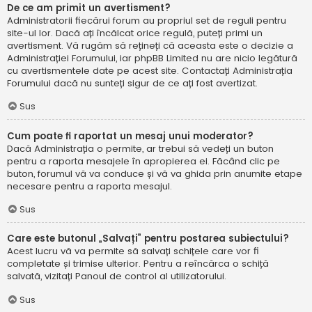
De ce am primit un avertisment?
Administratorii fiecărui forum au propriul set de reguli pentru
site-ul lor. Dacă ați încălcat orice regulă, puteți primi un
avertisment. Vă rugăm să rețineți că aceasta este o decizie a
Administrației Forumului, iar phpBB Limited nu are nicio legătură
cu avertismentele date pe acest site. Contactați Administrația
Forumului dacă nu sunteți sigur de ce ați fost avertizat.
Sus
Cum poate fi raportat un mesaj unui moderator?
Dacă Administrația o permite, ar trebui să vedeți un buton
pentru a raporta mesajele în apropierea ei. Făcând clic pe
buton, forumul vă va conduce și vă va ghida prin anumite etape
necesare pentru a raporta mesajul.
Sus
Care este butonul „Salvați” pentru postarea subiectului?
Acest lucru vă va permite să salvați schițele care vor fi
completate și trimise ulterior. Pentru a reîncărca o schiță
salvată, vizitați Panoul de control al utilizatorului.
Sus