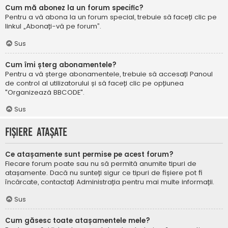
Cum mă abonez la un forum specific?
Pentru a vă abona la un forum special, trebuie să faceți clic pe
linkul „Abonați-vă pe forum”.
Sus
Cum îmi șterg abonamentele?
Pentru a vă șterge abonamentele, trebuie să accesați Panoul
de control al utilizatorului și să faceți clic pe opțiunea
"Organizează BBCODE".
Sus
Fișiere atașate
Ce atașamente sunt permise pe acest forum?
Fiecare forum poate sau nu să permită anumite tipuri de
atașamente. Dacă nu sunteți sigur ce tipuri de fișiere pot fi
încărcate, contactați Administrația pentru mai multe informații.
Sus
Cum găsesc toate atașamentele mele?