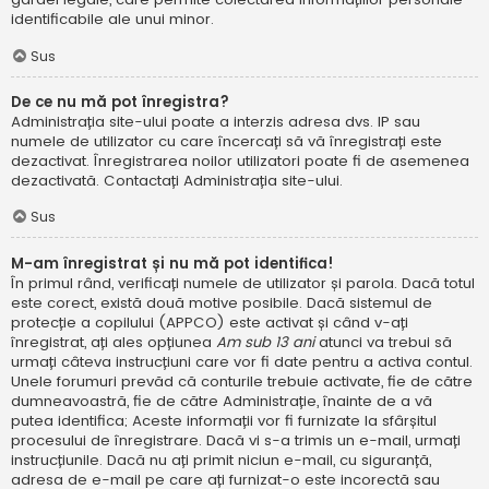
identificabile ale unui minor.
Sus
De ce nu mă pot înregistra?
Administrația site-ului poate a interzis adresa dvs. IP sau
numele de utilizator cu care încercați să vă înregistrați este
dezactivat. Înregistrarea noilor utilizatori poate fi de asemenea
dezactivată. Contactați Administrația site-ului.
Sus
M-am înregistrat și nu mă pot identifica!
În primul rând, verificați numele de utilizator și parola. Dacă totul
este corect, există două motive posibile. Dacă sistemul de
protecție a copilului (APPCO) este activat și când v-ați
înregistrat, ați ales opțiunea
Am sub 13 ani
atunci va trebui să
urmați câteva instrucțiuni care vor fi date pentru a activa contul.
Unele forumuri prevăd că conturile trebuie activate, fie de către
dumneavoastră, fie de către Administrație, înainte de a vă
putea identifica; Aceste informații vor fi furnizate la sfârșitul
procesului de înregistrare. Dacă vi s-a trimis un e-mail, urmați
instrucțiunile. Dacă nu ați primit niciun e-mail, cu siguranță,
adresa de e-mail pe care ați furnizat-o este incorectă sau