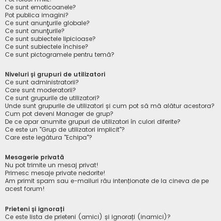
Ce sunt emoticoanele?
Pot publica imagini?
Ce sunt anunţurile globale?
Ce sunt anunţurile?
Ce sunt subiectele lipicioase?
Ce sunt subiectele închise?
Ce sunt pictogramele pentru temă?
Niveluri și grupuri de utilizatori
Ce sunt administratorii?
Care sunt moderatorii?
Ce sunt grupurile de utilizatori?
Unde sunt grupurile de utilizatori și cum pot să mă alătur acestora?
Cum pot deveni Manager de grup?
De ce apar anumite grupuri de utilizatori în culori diferite?
Ce este un "Grup de utilizatori implicit"?
Care este legătura "Echipa"?
Mesagerie privată
Nu pot trimite un mesaj privat!
Primesc mesaje private nedorite!
Am primit spam sau e-mailuri rău intenționate de la cineva de pe
acest forum!
Prieteni și ignorați
Ce este lista de prieteni (amici) și ignorați (inamici)?