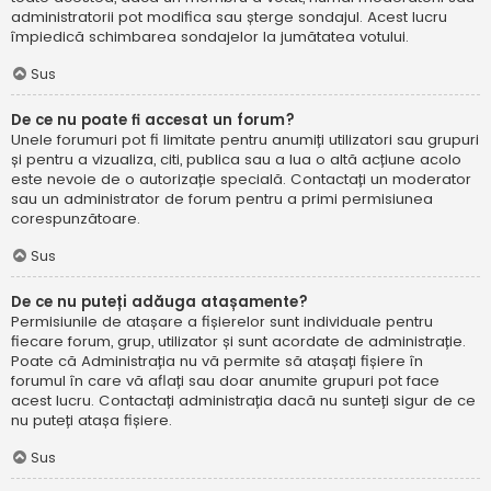
administratorii pot modifica sau șterge sondajul. Acest lucru
împiedică schimbarea sondajelor la jumătatea votului.
Sus
De ce nu poate fi accesat un forum?
Unele forumuri pot fi limitate pentru anumiți utilizatori sau grupuri
și pentru a vizualiza, citi, publica sau a lua o altă acțiune acolo
este nevoie de o autorizație specială. Contactați un moderator
sau un administrator de forum pentru a primi permisiunea
corespunzătoare.
Sus
De ce nu puteți adăuga atașamente?
Permisiunile de atașare a fișierelor sunt individuale pentru
fiecare forum, grup, utilizator și sunt acordate de administrație.
Poate că Administrația nu vă permite să atașați fișiere în
forumul în care vă aflați sau doar anumite grupuri pot face
acest lucru. Contactați administrația dacă nu sunteți sigur de ce
nu puteți atașa fișiere.
Sus