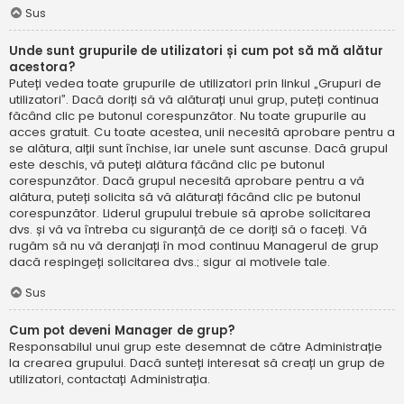
Sus
Unde sunt grupurile de utilizatori și cum pot să mă alătur
acestora?
Puteți vedea toate grupurile de utilizatori prin linkul „Grupuri de
utilizatori”. Dacă doriți să vă alăturați unui grup, puteți continua
făcând clic pe butonul corespunzător. Nu toate grupurile au
acces gratuit. Cu toate acestea, unii necesită aprobare pentru a
se alătura, alții sunt închise, iar unele sunt ascunse. Dacă grupul
este deschis, vă puteți alătura făcând clic pe butonul
corespunzător. Dacă grupul necesită aprobare pentru a vă
alătura, puteți solicita să vă alăturați făcând clic pe butonul
corespunzător. Liderul grupului trebuie să aprobe solicitarea
dvs. și vă va întreba cu siguranță de ce doriți să o faceți. Vă
rugăm să nu vă deranjați în mod continuu Managerul de grup
dacă respingeți solicitarea dvs.; sigur ai motivele tale.
Sus
Cum pot deveni Manager de grup?
Responsabilul unui grup este desemnat de către Administrație
la crearea grupului. Dacă sunteți interesat să creați un grup de
utilizatori, contactați Administrația.