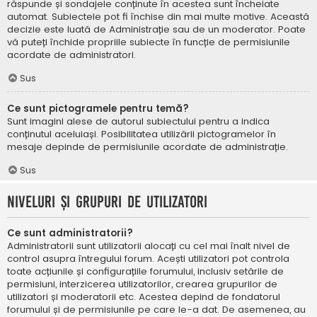
răspunde și sondajele conținute în acestea sunt încheiate
automat. Subiectele pot fi închise din mai multe motive. Această
decizie este luată de Administrație sau de un moderator. Poate
vă puteți închide propriile subiecte în funcție de permisiunile
acordate de administratori.
Sus
Ce sunt pictogramele pentru temă?
Sunt imagini alese de autorul subiectului pentru a indica
conținutul aceluiași. Posibilitatea utilizării pictogramelor în
mesaje depinde de permisiunile acordate de administrație.
Sus
Niveluri și grupuri de utilizatori
Ce sunt administratorii?
Administratorii sunt utilizatorii alocați cu cel mai înalt nivel de
control asupra întregului forum. Acești utilizatori pot controla
toate acțiunile și configurațiile forumului, inclusiv setările de
permisiuni, interzicerea utilizatorilor, crearea grupurilor de
utilizatori și moderatorii etc. Acestea depind de fondatorul
forumului și de permisiunile pe care le-a dat. De asemenea, au