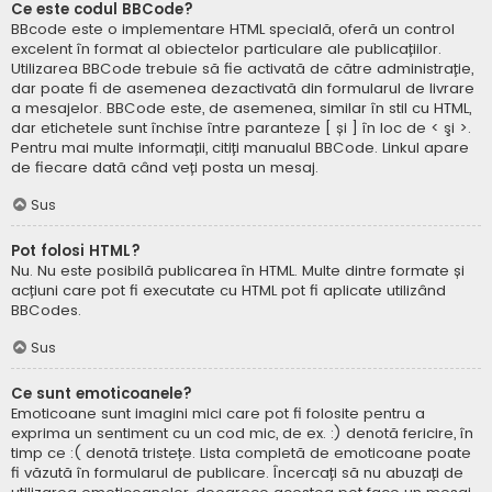
Ce este codul BBCode?
BBcode este o implementare HTML specială, oferă un control
excelent în format al obiectelor particulare ale publicațiilor.
Utilizarea BBCode trebuie să fie activată de către administrație,
dar poate fi de asemenea dezactivată din formularul de livrare
a mesajelor. BBCode este, de asemenea, similar în stil cu HTML,
dar etichetele sunt închise între paranteze [ și ] în loc de < şi >.
Pentru mai multe informații, citiți manualul BBCode. Linkul apare
de fiecare dată când veți posta un mesaj.
Sus
Pot folosi HTML?
Nu. Nu este posibilă publicarea în HTML. Multe dintre formate și
acțiuni care pot fi executate cu HTML pot fi aplicate utilizând
BBCodes.
Sus
Ce sunt emoticoanele?
Emoticoane sunt imagini mici care pot fi folosite pentru a
exprima un sentiment cu un cod mic, de ex. :) denotă fericire, în
timp ce :( denotă tristețe. Lista completă de emoticoane poate
fi văzută în formularul de publicare. Încercați să nu abuzați de