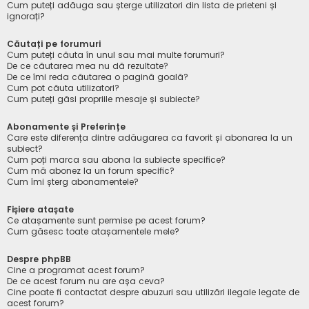
Cum puteți adăuga sau șterge utilizatori din lista de prieteni și
ignorați?
Căutați pe forumuri
Cum puteți căuta în unul sau mai multe forumuri?
De ce căutarea mea nu dă rezultate?
De ce îmi reda căutarea o pagină goală?
Cum pot căuta utilizatori?
Cum puteți găsi propriile mesaje și subiecte?
Abonamente și Preferințe
Care este diferența dintre adăugarea ca favorit și abonarea la un
subiect?
Cum poți marca sau abona la subiecte specifice?
Cum mă abonez la un forum specific?
Cum îmi șterg abonamentele?
Fișiere atașate
Ce atașamente sunt permise pe acest forum?
Cum găsesc toate atașamentele mele?
Despre phpBB
Cine a programat acest forum?
De ce acest forum nu are așa ceva?
Cine poate fi contactat despre abuzuri sau utilizări ilegale legate de
acest forum?