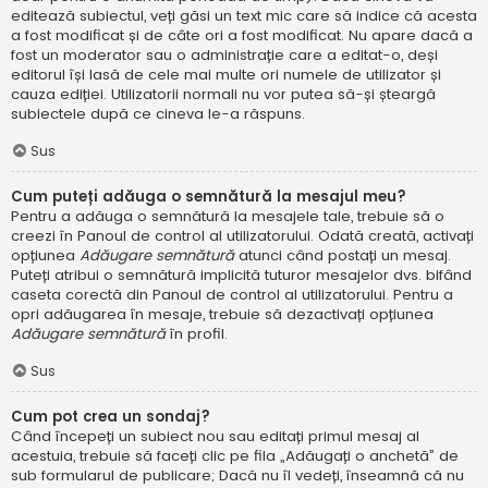
editează subiectul, veți găsi un text mic care să indice că acesta
a fost modificat și de câte ori a fost modificat. Nu apare dacă a
fost un moderator sau o administrație care a editat-o, deși
editorul își lasă de cele mai multe ori numele de utilizator și
cauza ediției. Utilizatorii normali nu vor putea să-și șteargă
subiectele după ce cineva le-a răspuns.
Sus
Cum puteți adăuga o semnătură la mesajul meu?
Pentru a adăuga o semnătură la mesajele tale, trebuie să o
creezi în Panoul de control al utilizatorului. Odată creată, activați
opțiunea
Adăugare semnătură
atunci când postați un mesaj.
Puteți atribui o semnătură implicită tuturor mesajelor dvs. bifând
caseta corectă din Panoul de control al utilizatorului. Pentru a
opri adăugarea în mesaje, trebuie să dezactivați opțiunea
Adăugare semnătură
în profil.
Sus
Cum pot crea un sondaj?
Când începeți un subiect nou sau editați primul mesaj al
acestuia, trebuie să faceți clic pe fila „Adăugați o anchetă” de
sub formularul de publicare; Dacă nu îl vedeți, înseamnă că nu