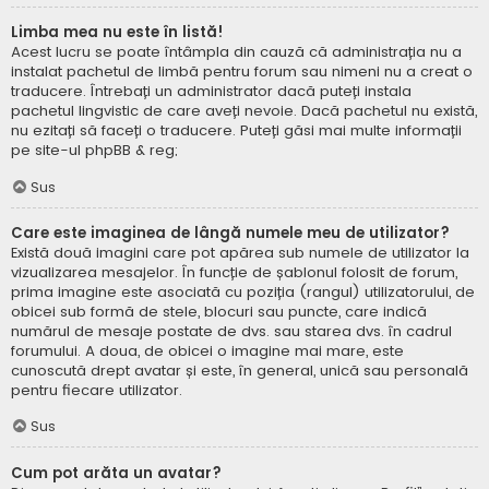
Limba mea nu este în listă!
Acest lucru se poate întâmpla din cauză că administrația nu a
instalat pachetul de limbă pentru forum sau nimeni nu a creat o
traducere. Întrebați un administrator dacă puteți instala
pachetul lingvistic de care aveți nevoie. Dacă pachetul nu există,
nu ezitați să faceți o traducere. Puteți găsi mai multe informații
pe site-ul
phpBB
& reg;
Sus
Care este imaginea de lângă numele meu de utilizator?
Există două imagini care pot apărea sub numele de utilizator la
vizualizarea mesajelor. În funcție de șablonul folosit de forum,
prima imagine este asociată cu poziția (rangul) utilizatorului, de
obicei sub formă de stele, blocuri sau puncte, care indică
numărul de mesaje postate de dvs. sau starea dvs. în cadrul
forumului. A doua, de obicei o imagine mai mare, este
cunoscută drept avatar și este, în general, unică sau personală
pentru fiecare utilizator.
Sus
Cum pot arăta un avatar?