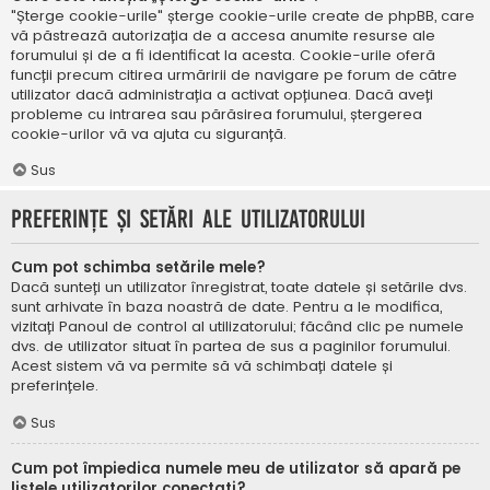
"Șterge cookie-urile" șterge cookie-urile create de phpBB, care
vă păstrează autorizația de a accesa anumite resurse ale
forumului și de a fi identificat la acesta. Cookie-urile oferă
funcții precum citirea urmăririi de navigare pe forum de către
utilizator dacă administrația a activat opțiunea. Dacă aveți
probleme cu intrarea sau părăsirea forumului, ștergerea
cookie-urilor vă va ajuta cu siguranță.
Sus
Preferințe și setări ale utilizatorului
Cum pot schimba setările mele?
Dacă sunteți un utilizator înregistrat, toate datele și setările dvs.
sunt arhivate în baza noastră de date. Pentru a le modifica,
vizitați Panoul de control al utilizatorului; făcând clic pe numele
dvs. de utilizator situat în partea de sus a paginilor forumului.
Acest sistem vă va permite să vă schimbați datele și
preferințele.
Sus
Cum pot împiedica numele meu de utilizator să apară pe
listele utilizatorilor conectați?