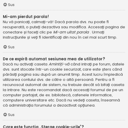
Sus
Mi-am pierdut parola!
Nu vă panicați, calmați-vă! Dacă parola dvs. nu poate fi
recuperată, o puteți dezactiva sau modifica. Accesați pagina de
conectare și faceți clic pe
Mi-am uitat parola
. Urmați
instrucțiunile și veți fi identificați din nou în cel mai scurt timp.
Sus
De ce expiră automat sesiunea mea de utilizator?
Dacă nu activați caseta
Amintiți-vă
când intrați pe forum, datele
dvs. sunt stocate într-un cookie securizat, care este șters când
părăsiți pagina sau după un anumit timp. Acest lucru împiedică
utilizarea contului dvs. de către o altă persoană. Pentru a fi
recunoscut automat de sistem, nu trebuie decât să bifați caseta
la intrare. Nu este recomandat dacă accesați forumul de pe un
computer partajat, de ex. bibliotecă, cafenele informatice,
computere universitare etc. Dacă nu vedeți caseta, înseamnă
că administrația forumului a dezactivat opțiunea.
Sus
Care este funcția „Șterge cookie-urile”?