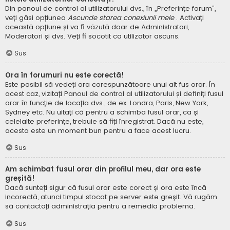
Din panoul de control al utilizatorului dvs., în „Preferințe forum”,
veți găsi opțiunea
Ascunde starea conexiunii mele
. Activați
această opțiune și va fi văzută doar de Administratori,
Moderatori și dvs. Veți fi socotit ca utilizator ascuns.
Sus
Ora în forumuri nu este corectă!
Este posibil să vedeți ora corespunzătoare unui alt fus orar. În
acest caz, vizitați Panoul de control al utilizatorului și definiți fusul
orar în funcție de locația dvs., de ex. Londra, Paris, New York,
Sydney etc. Nu uitați că pentru a schimba fusul orar, ca și
celelalte preferințe, trebuie să fiți înregistrat. Dacă nu este,
acesta este un moment bun pentru a face acest lucru.
Sus
Am schimbat fusul orar din profilul meu, dar ora este
greșită!
Dacă sunteți sigur că fusul orar este corect și ora este încă
incorectă, atunci timpul stocat pe server este greșit. Vă rugăm
să contactați administrația pentru a remedia problema.
Sus