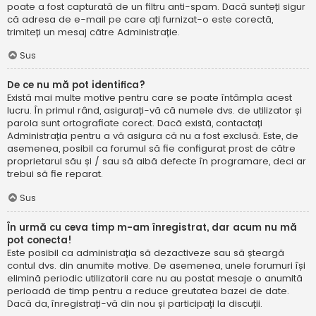
poate a fost capturată de un filtru anti-spam. Dacă sunteți sigur
că adresa de e-mail pe care ați furnizat-o este corectă,
trimiteți un mesaj către Administrație.
Sus
De ce nu mă pot identifica?
Există mai multe motive pentru care se poate întâmpla acest
lucru. În primul rând, asigurați-vă că numele dvs. de utilizator și
parola sunt ortografiate corect. Dacă există, contactați
Administrația pentru a vă asigura că nu a fost exclusă. Este, de
asemenea, posibil ca forumul să fie configurat prost de către
proprietarul său și / sau să aibă defecte în programare, deci ar
trebui să fie reparat.
Sus
În urmă cu ceva timp m-am înregistrat, dar acum nu mă
pot conecta!
Este posibil ca administrația să dezactiveze sau să șteargă
contul dvs. din anumite motive. De asemenea, unele forumuri își
elimină periodic utilizatorii care nu au postat mesaje o anumită
perioadă de timp pentru a reduce greutatea bazei de date.
Dacă da, înregistrați-vă din nou și participați la discuții.