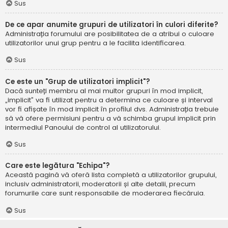
Sus
De ce apar anumite grupuri de utilizatori în culori diferite?
Administrația forumului are posibilitatea de a atribui o culoare
utilizatorilor unui grup pentru a le facilita identificarea.
Sus
Ce este un "Grup de utilizatori implicit"?
Dacă sunteți membru al mai multor grupuri în mod implicit,
„implicit” va fi utilizat pentru a determina ce culoare și interval
vor fi afișate în mod implicit în profilul dvs. Administrația trebuie
să vă ofere permisiuni pentru a vă schimba grupul implicit prin
intermediul Panoului de control al utilizatorului.
Sus
Care este legătura "Echipa"?
Această pagină vă oferă lista completă a utilizatorilor grupului,
inclusiv administratorii, moderatorii și alte detalii, precum
forumurile care sunt responsabile de moderarea fiecăruia.
Sus