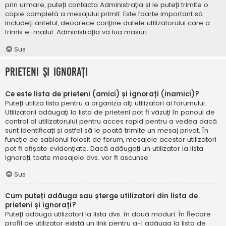
prin urmare, puteți contacta Administrația și le puteți trimite o
copie completă a mesajului primit. Este foarte important să
includeți antetul, deoarece conține datele utilizatorului care a
trimis e-mailul. Administrația va lua măsuri.
Sus
Prieteni și ignorați
Ce este lista de prieteni (amici) și ignorați (inamici)?
Puteți utiliza lista pentru a organiza alți utilizatori ai forumului.
Utilizatorii adăugați la lista de prieteni pot fi văzuți în panoul de
control al utilizatorului pentru acces rapid pentru a vedea dacă
sunt identificați și astfel să le poată trimite un mesaj privat. În
funcție de șablonul folosit de forum, mesajele acestor utilizatori
pot fi afișate evidențiate. Dacă adăugați un utilizator la lista
ignorați, toate mesajele dvs. vor fi ascunse.
Sus
Cum puteți adăuga sau șterge utilizatori din lista de
prieteni și ignorați?
Puteți adăuga utilizatori la lista dvs. în două moduri. În fiecare
profil de utilizator există un link pentru a-l adăuga la lista de