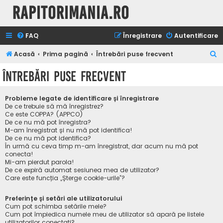
Rapitorimania.ro
FAQ
Înregistrare
Autentificare
C
Acasă
Prima pagină
Întrebări puse frecvent
ă
Întrebări puse frecvent
u
t
Probleme legate de identificare și înregistrare
a
De ce trebuie să mă înregistrez?
Ce este COPPA? (APPCO)
r
De ce nu mă pot înregistra?
M-am înregistrat și nu mă pot identifica!
e
De ce nu mă pot identifica?
În urmă cu ceva timp m-am înregistrat, dar acum nu mă pot
conecta!
Mi-am pierdut parola!
De ce expiră automat sesiunea mea de utilizator?
Care este funcția „Șterge cookie-urile”?
Preferințe și setări ale utilizatorului
Cum pot schimba setările mele?
Cum pot împiedica numele meu de utilizator să apară pe listele
utilizatorilor conectați?