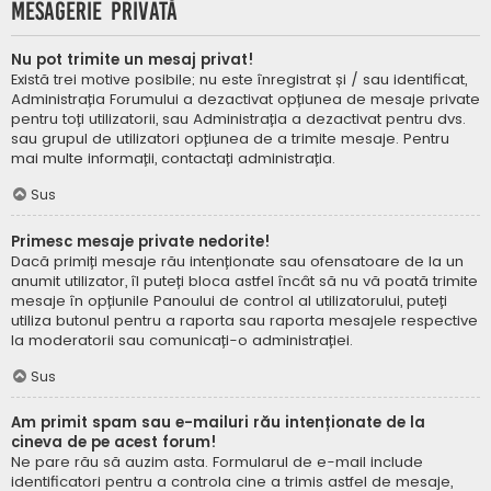
Mesagerie privată
Nu pot trimite un mesaj privat!
Există trei motive posibile; nu este înregistrat și / sau identificat,
Administrația Forumului a dezactivat opțiunea de mesaje private
pentru toți utilizatorii, sau Administrația a dezactivat pentru dvs.
sau grupul de utilizatori opțiunea de a trimite mesaje. Pentru
mai multe informații, contactați administrația.
Sus
Primesc mesaje private nedorite!
Dacă primiți mesaje rău intenționate sau ofensatoare de la un
anumit utilizator, îl puteți bloca astfel încât să nu vă poată trimite
mesaje în opțiunile Panoului de control al utilizatorului, puteți
utiliza butonul pentru a raporta sau raporta mesajele respective
la moderatorii sau comunicați-o administrației.
Sus
Am primit spam sau e-mailuri rău intenționate de la
cineva de pe acest forum!
Ne pare rău să auzim asta. Formularul de e-mail include
identificatori pentru a controla cine a trimis astfel de mesaje,