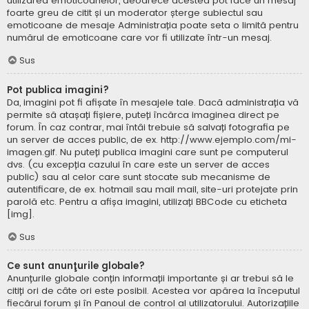
utilizarea emoticoanelor, deoarece acestea pot face un mesaj
foarte greu de citit și un moderator șterge subiectul sau
emoticoane de mesaje Administrația poate seta o limită pentru
numărul de emoticoane care vor fi utilizate într-un mesaj.
Sus
Pot publica imagini?
Da, imagini pot fi afișate în mesajele tale. Dacă administrația vă
permite să atașați fișiere, puteți încărca imaginea direct pe
forum. În caz contrar, mai întâi trebuie să salvați fotografia pe
un server de acces public, de ex. http://www.ejemplo.com/mi-
imagen.gif. Nu puteți publica imagini care sunt pe computerul
dvs. (cu excepția cazului în care este un server de acces
public) sau al celor care sunt stocate sub mecanisme de
autentificare, de ex. hotmail sau mail mail, site-uri protejate prin
parolă etc. Pentru a afișa imagini, utilizați BBCode cu eticheta
[img].
Sus
Ce sunt anunţurile globale?
Anunțurile globale conțin informații importante și ar trebui să le
citiți ori de câte ori este posibil. Acestea vor apărea la începutul
fiecărui forum și în Panoul de control al utilizatorului. Autorizațiile