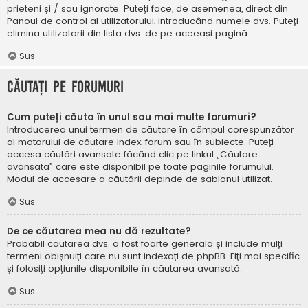
prieteni și / sau ignorate. Puteți face, de asemenea, direct din
Panoul de control al utilizatorului, introducând numele dvs. Puteți
elimina utilizatorii din lista dvs. de pe aceeași pagină.
Sus
Căutați pe forumuri
Cum puteți căuta în unul sau mai multe forumuri?
Introducerea unui termen de căutare în câmpul corespunzător
al motorului de căutare index, forum sau în subiecte. Puteți
accesa căutări avansate făcând clic pe linkul „Căutare
avansată” care este disponibil pe toate paginile forumului.
Modul de accesare a căutării depinde de șablonul utilizat.
Sus
De ce căutarea mea nu dă rezultate?
Probabil căutarea dvs. a fost foarte generală și include mulți
termeni obișnuiți care nu sunt indexați de phpBB. Fiți mai specific
și folosiți opțiunile disponibile în căutarea avansată.
Sus