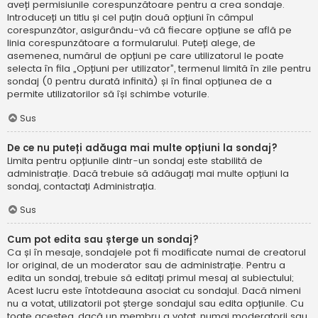
aveți permisiunile corespunzătoare pentru a crea sondaje.
Introduceți un titlu și cel puțin două opțiuni în câmpul
corespunzător, asigurându-vă că fiecare opțiune se află pe
linia corespunzătoare a formularului. Puteți alege, de
asemenea, numărul de opțiuni pe care utilizatorul le poate
selecta în fila „Opțiuni per utilizator”, termenul limită în zile pentru
sondaj (0 pentru durată infinită) și în final opțiunea de a
permite utilizatorilor să își schimbe voturile.
Sus
De ce nu puteți adăuga mai multe opțiuni la sondaj?
Limita pentru opțiunile dintr-un sondaj este stabilită de
administrație. Dacă trebuie să adăugați mai multe opțiuni la
sondaj, contactați Administrația.
Sus
Cum pot edita sau șterge un sondaj?
Ca și în mesaje, sondajele pot fi modificate numai de creatorul
lor original, de un moderator sau de administrație. Pentru a
edita un sondaj, trebuie să editați primul mesaj al subiectului;
Acest lucru este întotdeauna asociat cu sondajul. Dacă nimeni
nu a votat, utilizatorii pot șterge sondajul sau edita opțiunile. Cu
toate acestea, dacă un membru a votat, numai moderatorii sau