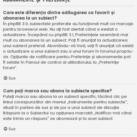
Care este diferența dintre adăugarea ca favorit și
abonarea la un subiect?
În phpBB 3.0, subiectele preferate au funcționat mult ca marcaje
pentru browserul web. Nu ați fost alertat când a existat o
actualizare. Începând cu phpBB 3.1, Preferințele seamănă mai
mult cu abonarea la un subiect. Poți fi anunțat la actualizarea
unui subiect preferat. Abonându-vă însă, veți fi anunțat că există
o actualizare a unui subiect sau a unui forum în forumul propriu-
zis. Opțiunile de notificare pentru Preferințe și abonamente pot
fi setate în Panoul de control al utilizatorului, la „Preferințe
forum”.
Sus
Cum poți marca sau abona la subiecte specifice?
Puteți marca sau abona la un subiect specific, făcând clic pe
linkul corespunzător din meniul „Instrumente pentru subiecte”,
situat în partea de sus și de jos a unui subiect de discuție.
Răspuns la o Subiectul cu opțiunea marcată „Notifica-mă când
este trimis un răspuns” se abonează și la acel subiect.
Sus