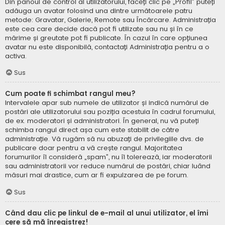
Din panoul de control al utilizatorului, faceți clic pe „Profil” puteți
adăuga un avatar folosind una dintre următoarele patru
metode: Gravatar, Galerie, Remote sau Încărcare. Administrația
este cea care decide dacă pot fi utilizate sau nu și în ce
mărime și greutate pot fi publicate. În cazul în care opțiunea
avatar nu este disponibilă, contactați Administrația pentru a o
activa.
Sus
Cum poate fi schimbat rangul meu?
Intervalele apar sub numele de utilizator și indică numărul de
postări ale utilizatorului sau poziția acestuia în cadrul forumului,
de ex. moderatori și administratori. În general, nu vă puteți
schimba rangul direct așa cum este stabilit de către
administrație. Vă rugăm să nu abuzați de privilegiile dvs. de
publicare doar pentru a vă crește rangul. Majoritatea
forumurilor îl consideră „spam”, nu îl tolerează, iar moderatorii
sau administratorii vor reduce numărul de postări, chiar luând
măsuri mai drastice, cum ar fi expulzarea de pe forum.
Sus
Când dau clic pe linkul de e-mail al unui utilizator, el îmi
cere să mă înregistrez!