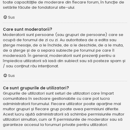
toate capacitățile de moderare din fiecare forum, în funcție de
setările făcute de fondatorul site-ului.
Sus
Care sunt moderatorii?
Moderatorii sunt persoane (sau grupuri de persoane) care se
ocupă de forumul de zi cu zi. Au autoritatea de a edita sau
șterge mesaje, de a le închide, de a le deschide, de a le muta,
de a șterge și de a separa subiecte pe forumul pe care îl
moderează. În general, moderatorii sunt prezenți pentru a
împiedica utilizatorii să iasă din subiect sau să posteze spam și
/ sau conținut rău intenționat.
Sus
Ce sunt grupurile de utilizatori?
Grupurile de utilizatori sunt seturi de utilizatori care împart
comunitatea în sectoare gestionabile cu care pot lucra
administratorii forumului. Fiecare utilizator poate aparține mai
multor grupuri și fiecare grup poate avea permisiuni diferite.
Acest lucru ajută administratorii să schimbe permisiunile multor
utilizatori simultan, cum ar fi permisiunile de moderator sau să
garanteze accesul la forumuri private pentru utilizatori.