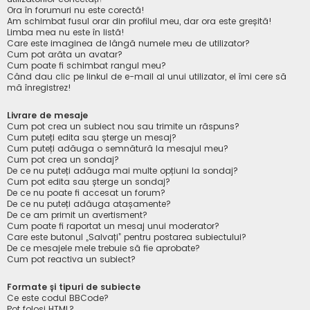
Ora în forumuri nu este corectă!
Am schimbat fusul orar din profilul meu, dar ora este greșită!
Limba mea nu este în listă!
Care este imaginea de lângă numele meu de utilizator?
Cum pot arăta un avatar?
Cum poate fi schimbat rangul meu?
Când dau clic pe linkul de e-mail al unui utilizator, el îmi cere să
mă înregistrez!
Livrare de mesaje
Cum pot crea un subiect nou sau trimite un răspuns?
Cum puteți edita sau șterge un mesaj?
Cum puteți adăuga o semnătură la mesajul meu?
Cum pot crea un sondaj?
De ce nu puteți adăuga mai multe opțiuni la sondaj?
Cum pot edita sau șterge un sondaj?
De ce nu poate fi accesat un forum?
De ce nu puteți adăuga atașamente?
De ce am primit un avertisment?
Cum poate fi raportat un mesaj unui moderator?
Care este butonul „Salvați” pentru postarea subiectului?
De ce mesajele mele trebuie să fie aprobate?
Cum pot reactiva un subiect?
Formate și tipuri de subiecte
Ce este codul BBCode?
Pot folosi HTML?