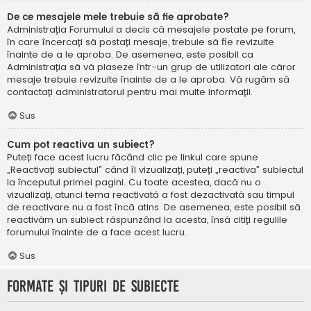
De ce mesajele mele trebuie să fie aprobate?
Administrația Forumului a decis că mesajele postate pe forum,
în care încercați să postați mesaje, trebuie să fie revizuite
înainte de a le aproba. De asemenea, este posibil ca
Administrația să vă plaseze într-un grup de utilizatori ale căror
mesaje trebuie revizuite înainte de a le aproba. Vă rugăm să
contactați administratorul pentru mai multe informații.
Sus
Cum pot reactiva un subiect?
Puteți face acest lucru făcând clic pe linkul care spune
„Reactivați subiectul” când îl vizualizați, puteți „reactiva” subiectul
la începutul primei pagini. Cu toate acestea, dacă nu o
vizualizați, atunci tema reactivată a fost dezactivată sau timpul
de reactivare nu a fost încă atins. De asemenea, este posibil să
reactivăm un subiect răspunzând la acesta, însă citiți regulile
forumului înainte de a face acest lucru.
Sus
Formate și tipuri de subiecte