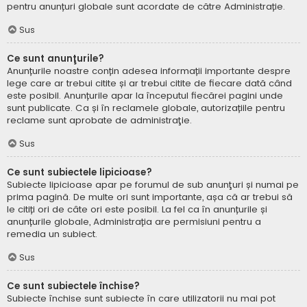
pentru anunțuri globale sunt acordate de către Administrație.
Sus
Ce sunt anunţurile?
Anunțurile noastre conțin adesea informații importante despre
lege care ar trebui citite și ar trebui citite de fiecare dată când
este posibil. Anunțurile apar la începutul fiecărei pagini unde
sunt publicate. Ca și în reclamele globale, autorizațiile pentru
reclame sunt aprobate de administraţie.
Sus
Ce sunt subiectele lipicioase?
Subiecte lipicioase apar pe forumul de sub anunţuri și numai pe
prima pagină. De multe ori sunt importante, așa că ar trebui să
le citiți ori de câte ori este posibil. La fel ca în anunțurile și
anunțurile globale, Administrația are permisiuni pentru a
remedia un subiect.
Sus
Ce sunt subiectele închise?
Subiecte închise sunt subiecte în care utilizatorii nu mai pot