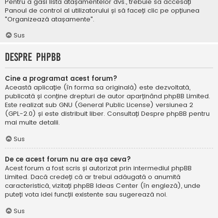
Pentru a găsi lista atașamentelor dvs., trebuie să accesați
Panoul de control al utilizatorului și să faceți clic pe opțiunea
"Organizează atașamente".
Sus
Despre phpBB
Cine a programat acest forum?
Această aplicație (în forma sa originală) este dezvoltată,
publicată și conține drepturi de autor aparținând
phpBB Limited
.
Este realizat sub GNU (General Public License) versiunea 2
(GPL-2.0) și este distribuit liber. Consultați
Despre phpBB
pentru
mai multe detalii.
Sus
De ce acest forum nu are așa ceva?
Acest forum a fost scris și autorizat prin intermediul phpBB
Limited. Dacă credeți că ar trebui adăugată o anumită
caracteristică, vizitați
phpBB Ideas Center
(în engleză), unde
puteți vota idei funcții existente sau sugerează noi.
Sus