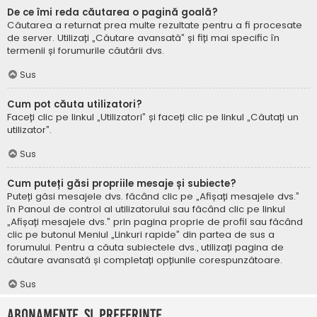
De ce îmi reda căutarea o pagină goală?
Căutarea a returnat prea multe rezultate pentru a fi procesate
de server. Utilizați „Căutare avansată” și fiți mai specific în
termenii și forumurile căutării dvs.
Sus
Cum pot căuta utilizatori?
Faceți clic pe linkul „Utilizatori” și faceți clic pe linkul „Căutați un
utilizator”.
Sus
Cum puteți găsi propriile mesaje și subiecte?
Puteți găsi mesajele dvs. făcând clic pe „Afișați mesajele dvs.”
în Panoul de control al utilizatorului sau făcând clic pe linkul
„Afișați mesajele dvs.” prin pagina proprie de profil sau făcând
clic pe butonul Meniul „Linkuri rapide” din partea de sus a
forumului. Pentru a căuta subiectele dvs., utilizați pagina de
căutare avansată și completați opțiunile corespunzătoare.
Sus
Abonamente și Preferințe