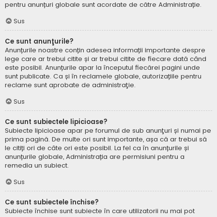
pentru anunțuri globale sunt acordate de către Administrație.
Sus
Ce sunt anunţurile?
Anunțurile noastre conțin adesea informații importante despre
lege care ar trebui citite și ar trebui citite de fiecare dată când
este posibil. Anunțurile apar la începutul fiecărei pagini unde
sunt publicate. Ca și în reclamele globale, autorizațiile pentru
reclame sunt aprobate de administraţie.
Sus
Ce sunt subiectele lipicioase?
Subiecte lipicioase apar pe forumul de sub anunţuri și numai pe
prima pagină. De multe ori sunt importante, așa că ar trebui să
le citiți ori de câte ori este posibil. La fel ca în anunțurile și
anunțurile globale, Administrația are permisiuni pentru a
remedia un subiect.
Sus
Ce sunt subiectele închise?
Subiecte închise sunt subiecte în care utilizatorii nu mai pot