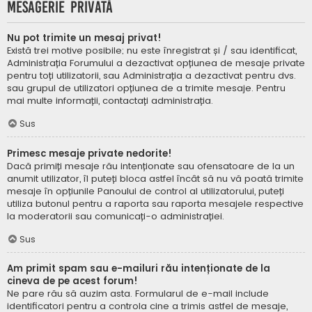
Mesagerie privată
Nu pot trimite un mesaj privat!
Există trei motive posibile; nu este înregistrat și / sau identificat,
Administrația Forumului a dezactivat opțiunea de mesaje private
pentru toți utilizatorii, sau Administrația a dezactivat pentru dvs.
sau grupul de utilizatori opțiunea de a trimite mesaje. Pentru
mai multe informații, contactați administrația.
Sus
Primesc mesaje private nedorite!
Dacă primiți mesaje rău intenționate sau ofensatoare de la un
anumit utilizator, îl puteți bloca astfel încât să nu vă poată trimite
mesaje în opțiunile Panoului de control al utilizatorului, puteți
utiliza butonul pentru a raporta sau raporta mesajele respective
la moderatorii sau comunicați-o administrației.
Sus
Am primit spam sau e-mailuri rău intenționate de la
cineva de pe acest forum!
Ne pare rău să auzim asta. Formularul de e-mail include
identificatori pentru a controla cine a trimis astfel de mesaje,