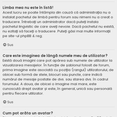
Limba mea nu este în listă!
Acest lucru se poate întâmpla din cauză că administrația nu a
instalat pachetul de limbă pentru forum sau nimeni nu a creat o
traducere. Întrebați un administrator dacă puteți instala
pachetul lingvistic de care aveți nevoie. Dacă pachetul nu există,
nu ezitați să faceți o traducere. Puteți găsi mai multe informații
pe site-ul
phpBB
& reg;
Sus
Care este imaginea de lângă numele meu de utilizator?
Există două imagini care pot apărea sub numele de utilizator la
vizualizarea mesajelor. În funcție de șablonul folosit de forum,
prima imagine este asociată cu poziția (rangul) utilizatorului, de
obicei sub formă de stele, blocuri sau puncte, care indică
numărul de mesaje postate de dvs. sau starea dvs. în cadrul
forumului. A doua, de obicei o imagine mai mare, este
cunoscută drept avatar și este, în general, unică sau personală
pentru fiecare utilizator.
Sus
Cum pot arăta un avatar?