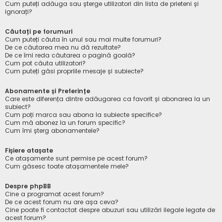
Cum puteți adăuga sau șterge utilizatori din lista de prieteni și
ignorați?
Căutați pe forumuri
Cum puteți căuta în unul sau mai multe forumuri?
De ce căutarea mea nu dă rezultate?
De ce îmi reda căutarea o pagină goală?
Cum pot căuta utilizatori?
Cum puteți găsi propriile mesaje și subiecte?
Abonamente și Preferințe
Care este diferența dintre adăugarea ca favorit și abonarea la un
subiect?
Cum poți marca sau abona la subiecte specifice?
Cum mă abonez la un forum specific?
Cum îmi șterg abonamentele?
Fișiere atașate
Ce atașamente sunt permise pe acest forum?
Cum găsesc toate atașamentele mele?
Despre phpBB
Cine a programat acest forum?
De ce acest forum nu are așa ceva?
Cine poate fi contactat despre abuzuri sau utilizări ilegale legate de
acest forum?