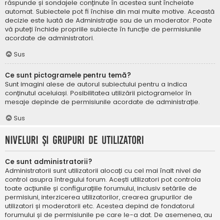
răspunde și sondajele conținute în acestea sunt încheiate
automat. Subiectele pot fi închise din mai multe motive. Această
decizie este luată de Administrație sau de un moderator. Poate
vă puteți închide propriile subiecte în funcție de permisiunile
acordate de administratori.
Sus
Ce sunt pictogramele pentru temă?
Sunt imagini alese de autorul subiectului pentru a indica
conținutul aceluiași. Posibilitatea utilizării pictogramelor în
mesaje depinde de permisiunile acordate de administrație.
Sus
Niveluri și grupuri de utilizatori
Ce sunt administratorii?
Administratorii sunt utilizatorii alocați cu cel mai înalt nivel de
control asupra întregului forum. Acești utilizatori pot controla
toate acțiunile și configurațiile forumului, inclusiv setările de
permisiuni, interzicerea utilizatorilor, crearea grupurilor de
utilizatori și moderatorii etc. Acestea depind de fondatorul
forumului și de permisiunile pe care le-a dat. De asemenea, au