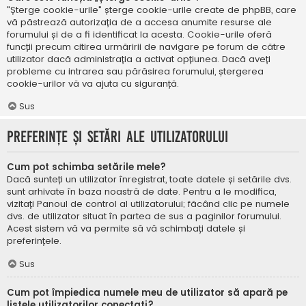
"Șterge cookie-urile" șterge cookie-urile create de phpBB, care
vă păstrează autorizația de a accesa anumite resurse ale
forumului și de a fi identificat la acesta. Cookie-urile oferă
funcții precum citirea urmăririi de navigare pe forum de către
utilizator dacă administrația a activat opțiunea. Dacă aveți
probleme cu intrarea sau părăsirea forumului, ștergerea
cookie-urilor vă va ajuta cu siguranță.
Sus
Preferințe și setări ale utilizatorului
Cum pot schimba setările mele?
Dacă sunteți un utilizator înregistrat, toate datele și setările dvs.
sunt arhivate în baza noastră de date. Pentru a le modifica,
vizitați Panoul de control al utilizatorului; făcând clic pe numele
dvs. de utilizator situat în partea de sus a paginilor forumului.
Acest sistem vă va permite să vă schimbați datele și
preferințele.
Sus
Cum pot împiedica numele meu de utilizator să apară pe
listele utilizatorilor conectați?