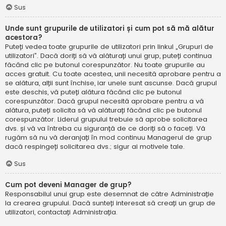
Sus
Unde sunt grupurile de utilizatori și cum pot să mă alătur
acestora?
Puteți vedea toate grupurile de utilizatori prin linkul „Grupuri de
utilizatori”. Dacă doriți să vă alăturați unui grup, puteți continua
făcând clic pe butonul corespunzător. Nu toate grupurile au
acces gratuit. Cu toate acestea, unii necesită aprobare pentru a
se alătura, alții sunt închise, iar unele sunt ascunse. Dacă grupul
este deschis, vă puteți alătura făcând clic pe butonul
corespunzător. Dacă grupul necesită aprobare pentru a vă
alătura, puteți solicita să vă alăturați făcând clic pe butonul
corespunzător. Liderul grupului trebuie să aprobe solicitarea
dvs. și vă va întreba cu siguranță de ce doriți să o faceți. Vă
rugăm să nu vă deranjați în mod continuu Managerul de grup
dacă respingeți solicitarea dvs.; sigur ai motivele tale.
Sus
Cum pot deveni Manager de grup?
Responsabilul unui grup este desemnat de către Administrație
la crearea grupului. Dacă sunteți interesat să creați un grup de
utilizatori, contactați Administrația.