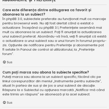
Care este diferența dintre adăugarea ca favorit și
abonarea la un subiect?
În phpBB 3.0, subiectele preferate au funcționat mult ca marcaje
pentru browserul web. Nu ați fost alertat când a existat o
actualizare. Începând cu phpBB 3.1, Preferințele seamănă mai
mult cu abonarea la un subiect. Poți fi anunțat la actualizarea
unui subiect preferat. Abonându-vă însă, veți fi anunțat că există
o actualizare a unui subiect sau a unui forum în forumul propriu-
zis. Opțiunile de notificare pentru Preferințe și abonamente pot
fi setate în Panoul de control al utilizatorului, la „Preferințe
forum”.
Sus
Cum poți marca sau abona la subiecte specifice?
Puteți marca sau abona la un subiect specific, făcând clic pe
linkul corespunzător din meniul „Instrumente pentru subiecte”,
situat în partea de sus și de jos a unui subiect de discuție.
Răspuns la o Subiectul cu opțiunea marcată „Notifica-mă când
este trimis un răspuns” se abonează și la acel subiect.
Sus