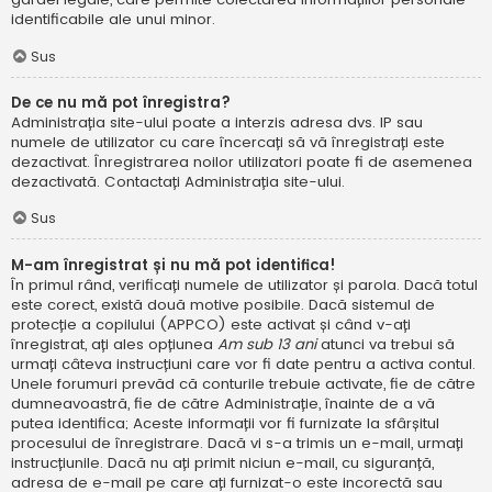
identificabile ale unui minor.
Sus
De ce nu mă pot înregistra?
Administrația site-ului poate a interzis adresa dvs. IP sau
numele de utilizator cu care încercați să vă înregistrați este
dezactivat. Înregistrarea noilor utilizatori poate fi de asemenea
dezactivată. Contactați Administrația site-ului.
Sus
M-am înregistrat și nu mă pot identifica!
În primul rând, verificați numele de utilizator și parola. Dacă totul
este corect, există două motive posibile. Dacă sistemul de
protecție a copilului (APPCO) este activat și când v-ați
înregistrat, ați ales opțiunea
Am sub 13 ani
atunci va trebui să
urmați câteva instrucțiuni care vor fi date pentru a activa contul.
Unele forumuri prevăd că conturile trebuie activate, fie de către
dumneavoastră, fie de către Administrație, înainte de a vă
putea identifica; Aceste informații vor fi furnizate la sfârșitul
procesului de înregistrare. Dacă vi s-a trimis un e-mail, urmați
instrucțiunile. Dacă nu ați primit niciun e-mail, cu siguranță,
adresa de e-mail pe care ați furnizat-o este incorectă sau