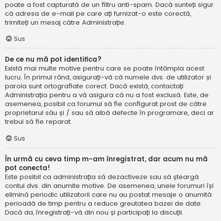
poate a fost capturată de un filtru anti-spam. Dacă sunteți sigur
că adresa de e-mail pe care ați furnizat-o este corectă,
trimiteți un mesaj către Administrație.
Sus
De ce nu mă pot identifica?
Există mai multe motive pentru care se poate întâmpla acest
lucru. În primul rând, asigurați-vă că numele dvs. de utilizator și
parola sunt ortografiate corect. Dacă există, contactați
Administrația pentru a vă asigura că nu a fost exclusă. Este, de
asemenea, posibil ca forumul să fie configurat prost de către
proprietarul său și / sau să aibă defecte în programare, deci ar
trebui să fie reparat.
Sus
În urmă cu ceva timp m-am înregistrat, dar acum nu mă
pot conecta!
Este posibil ca administrația să dezactiveze sau să șteargă
contul dvs. din anumite motive. De asemenea, unele forumuri își
elimină periodic utilizatorii care nu au postat mesaje o anumită
perioadă de timp pentru a reduce greutatea bazei de date.
Dacă da, înregistrați-vă din nou și participați la discuții.