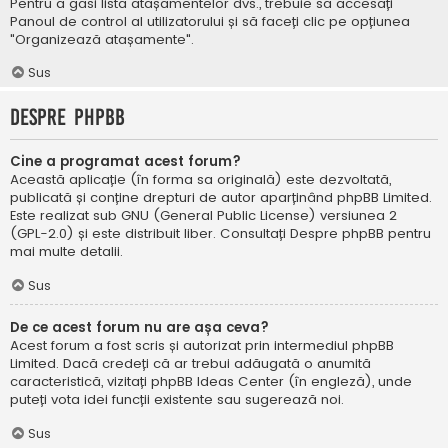
Pentru a găsi lista atașamentelor dvs., trebuie să accesați
Panoul de control al utilizatorului și să faceți clic pe opțiunea
"Organizează atașamente".
Sus
Despre phpBB
Cine a programat acest forum?
Această aplicație (în forma sa originală) este dezvoltată,
publicată și conține drepturi de autor aparținând
phpBB Limited
.
Este realizat sub GNU (General Public License) versiunea 2
(GPL-2.0) și este distribuit liber. Consultați
Despre phpBB
pentru
mai multe detalii.
Sus
De ce acest forum nu are așa ceva?
Acest forum a fost scris și autorizat prin intermediul phpBB
Limited. Dacă credeți că ar trebui adăugată o anumită
caracteristică, vizitați
phpBB Ideas Center
(în engleză), unde
puteți vota idei funcții existente sau sugerează noi.
Sus