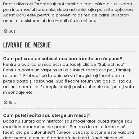
Doar utilizatorii înregistrați pot trimite e-mail către alți utilizatori
prin intermediul forumului, dacă administrația permite opțiunea.
Acest lucru este pentru a preveni folosirea de către utilizatori
anonimi a sistemului de e-mail rău intenționat.
Sus
Livrare de mesaje
Cum pot crea un subiect nou sau trimite un răspuns?
Pentru a publica un subiect nou, faceți clic pe "Subiect nou".
Pentru a posta un răspuns la un subiect, faceți clic pe „Trimiteți
răspuns”. Probabil că trebuie să vă înregistrați înainte de a
putea posta și răspunde. Sub fiecare forum veți găsi o listă cu
acțiunile permise. Exemplu: puteți posta subiecte noi, puteți vota
în sondaje etc.
Sus
Cum puteți edita sau șterge un mesaj?
Dacă nu sunteți administrator sau moderator, puteți șterge sau
modifica doar mesajele proprii. Pentru a le edita trebuie să
faceți clic pe butonul
edit
(uneori această opțiune este valabilă
doar pentru o anumită perioadă de timp). Dacă cineva vă