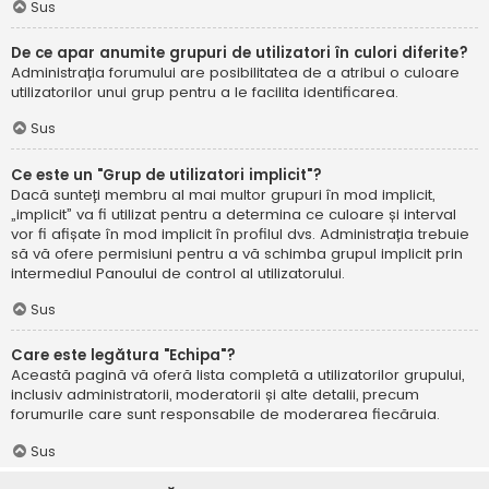
Sus
De ce apar anumite grupuri de utilizatori în culori diferite?
Administrația forumului are posibilitatea de a atribui o culoare
utilizatorilor unui grup pentru a le facilita identificarea.
Sus
Ce este un "Grup de utilizatori implicit"?
Dacă sunteți membru al mai multor grupuri în mod implicit,
„implicit” va fi utilizat pentru a determina ce culoare și interval
vor fi afișate în mod implicit în profilul dvs. Administrația trebuie
să vă ofere permisiuni pentru a vă schimba grupul implicit prin
intermediul Panoului de control al utilizatorului.
Sus
Care este legătura "Echipa"?
Această pagină vă oferă lista completă a utilizatorilor grupului,
inclusiv administratorii, moderatorii și alte detalii, precum
forumurile care sunt responsabile de moderarea fiecăruia.
Sus