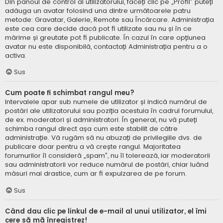
Din panoul de control al utilizatorului, faceți clic pe „Profil” puteți
adăuga un avatar folosind una dintre următoarele patru
metode: Gravatar, Galerie, Remote sau Încărcare. Administrația
este cea care decide dacă pot fi utilizate sau nu și în ce
mărime și greutate pot fi publicate. În cazul în care opțiunea
avatar nu este disponibilă, contactați Administrația pentru a o
activa.
Sus
Cum poate fi schimbat rangul meu?
Intervalele apar sub numele de utilizator și indică numărul de
postări ale utilizatorului sau poziția acestuia în cadrul forumului,
de ex. moderatori și administratori. În general, nu vă puteți
schimba rangul direct așa cum este stabilit de către
administrație. Vă rugăm să nu abuzați de privilegiile dvs. de
publicare doar pentru a vă crește rangul. Majoritatea
forumurilor îl consideră „spam”, nu îl tolerează, iar moderatorii
sau administratorii vor reduce numărul de postări, chiar luând
măsuri mai drastice, cum ar fi expulzarea de pe forum.
Sus
Când dau clic pe linkul de e-mail al unui utilizator, el îmi
cere să mă înregistrez!