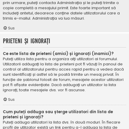
prin urmare, puteți contacta Administrația și le puteți trimite o
copie completă a mesajului primit. Este foarte important să
includeți antetul, deoarece conține datele utilizatorului care a
trimis e-mailul. Administrația va lua măsuri.
Sus
Prieteni și ignorați
Ce este lista de prieteni (amici) și ignorați (inamici)?
Puteți utiliza lista pentru a organiza alți utilizatori ai forumului.
Utilizatorii adăugați la lista de prieteni pot fi văzuți în panoul de
control al utilizatorului pentru acces rapid pentru a vedea dacă
sunt identificați și astfel să le poată trimite un mesaj privat. În
funcție de șablonul folosit de forum, mesajele acestor utilizatori
pot fi afișate evidențiate. Dacă adăugați un utilizator la lista
ignorați, toate mesajele dvs. vor fi ascunse.
Sus
Cum puteți adăuga sau șterge utilizatori din lista de
prieteni și ignorați?
Puteți adăuga utilizatori la lista dvs. în două moduri. În fiecare
profil de utilizator există un link pentru a-l adăuga la lista de