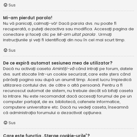
Sus
Mi-am pierdut parola!
Nu vă panicați, calmați-vă! Dacă parola dvs. nu poate fi
recuperată, o puteți dezactiva sau modifica. Accesați pagina de
conectare și faceți clic pe
Mi-am uitat parola
. Urmați
instrucțiunile și veți fi identificați din nou în cel mai scurt timp.
Sus
De ce expiră automat sesiunea mea de utilizator?
Dacă nu activați caseta
Amintiți-vă
când intrați pe forum, datele
dvs. sunt stocate într-un cookie securizat, care este șters când
părăsiți pagina sau după un anumit timp. Acest lucru împiedică
utilizarea contului dvs. de către o altă persoană. Pentru a fi
recunoscut automat de sistem, nu trebuie decât să bifați caseta
la intrare. Nu este recomandat dacă accesați forumul de pe un
computer partajat, de ex. bibliotecă, cafenele informatice,
computere universitare etc. Dacă nu vedeți caseta, înseamnă
că administrația forumului a dezactivat opțiunea.
Sus
Care este funcția „Șterge cookie-urile”?