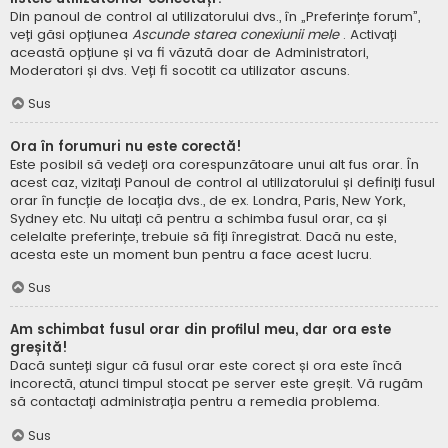
Din panoul de control al utilizatorului dvs., în „Preferințe forum”,
veți găsi opțiunea
Ascunde starea conexiunii mele
. Activați
această opțiune și va fi văzută doar de Administratori,
Moderatori și dvs. Veți fi socotit ca utilizator ascuns.
Sus
Ora în forumuri nu este corectă!
Este posibil să vedeți ora corespunzătoare unui alt fus orar. În
acest caz, vizitați Panoul de control al utilizatorului și definiți fusul
orar în funcție de locația dvs., de ex. Londra, Paris, New York,
Sydney etc. Nu uitați că pentru a schimba fusul orar, ca și
celelalte preferințe, trebuie să fiți înregistrat. Dacă nu este,
acesta este un moment bun pentru a face acest lucru.
Sus
Am schimbat fusul orar din profilul meu, dar ora este
greșită!
Dacă sunteți sigur că fusul orar este corect și ora este încă
incorectă, atunci timpul stocat pe server este greșit. Vă rugăm
să contactați administrația pentru a remedia problema.
Sus