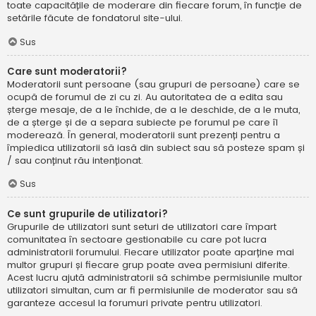
toate capacitățile de moderare din fiecare forum, în funcție de
setările făcute de fondatorul site-ului.
Sus
Care sunt moderatorii?
Moderatorii sunt persoane (sau grupuri de persoane) care se
ocupă de forumul de zi cu zi. Au autoritatea de a edita sau
șterge mesaje, de a le închide, de a le deschide, de a le muta,
de a șterge și de a separa subiecte pe forumul pe care îl
moderează. În general, moderatorii sunt prezenți pentru a
împiedica utilizatorii să iasă din subiect sau să posteze spam și
/ sau conținut rău intenționat.
Sus
Ce sunt grupurile de utilizatori?
Grupurile de utilizatori sunt seturi de utilizatori care împart
comunitatea în sectoare gestionabile cu care pot lucra
administratorii forumului. Fiecare utilizator poate aparține mai
multor grupuri și fiecare grup poate avea permisiuni diferite.
Acest lucru ajută administratorii să schimbe permisiunile multor
utilizatori simultan, cum ar fi permisiunile de moderator sau să
garanteze accesul la forumuri private pentru utilizatori.