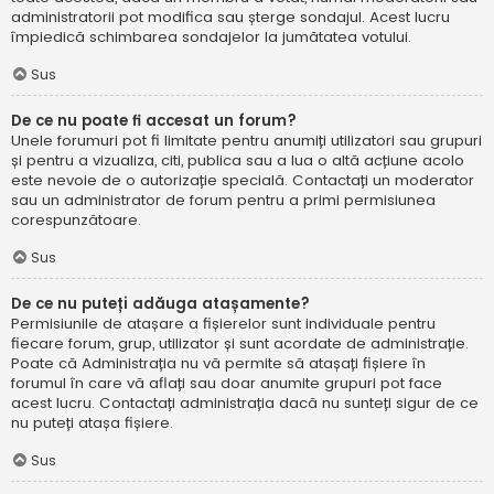
administratorii pot modifica sau șterge sondajul. Acest lucru
împiedică schimbarea sondajelor la jumătatea votului.
Sus
De ce nu poate fi accesat un forum?
Unele forumuri pot fi limitate pentru anumiți utilizatori sau grupuri
și pentru a vizualiza, citi, publica sau a lua o altă acțiune acolo
este nevoie de o autorizație specială. Contactați un moderator
sau un administrator de forum pentru a primi permisiunea
corespunzătoare.
Sus
De ce nu puteți adăuga atașamente?
Permisiunile de atașare a fișierelor sunt individuale pentru
fiecare forum, grup, utilizator și sunt acordate de administrație.
Poate că Administrația nu vă permite să atașați fișiere în
forumul în care vă aflați sau doar anumite grupuri pot face
acest lucru. Contactați administrația dacă nu sunteți sigur de ce
nu puteți atașa fișiere.
Sus