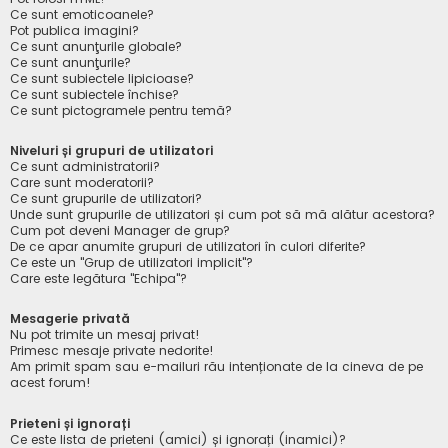
Ce sunt emoticoanele?
Pot publica imagini?
Ce sunt anunţurile globale?
Ce sunt anunţurile?
Ce sunt subiectele lipicioase?
Ce sunt subiectele închise?
Ce sunt pictogramele pentru temă?
Niveluri și grupuri de utilizatori
Ce sunt administratorii?
Care sunt moderatorii?
Ce sunt grupurile de utilizatori?
Unde sunt grupurile de utilizatori și cum pot să mă alătur acestora?
Cum pot deveni Manager de grup?
De ce apar anumite grupuri de utilizatori în culori diferite?
Ce este un "Grup de utilizatori implicit"?
Care este legătura "Echipa"?
Mesagerie privată
Nu pot trimite un mesaj privat!
Primesc mesaje private nedorite!
Am primit spam sau e-mailuri rău intenționate de la cineva de pe
acest forum!
Prieteni și ignorați
Ce este lista de prieteni (amici) și ignorați (inamici)?