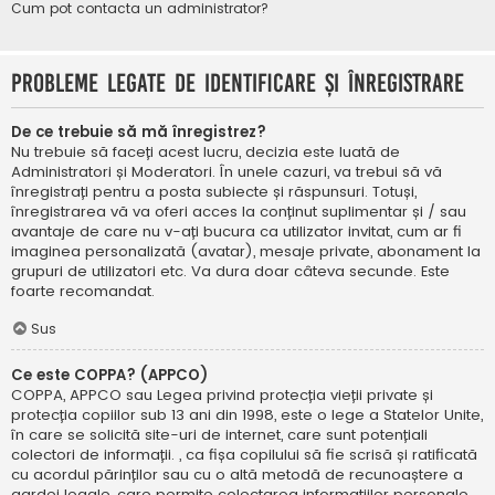
Cum pot contacta un administrator?
Probleme legate de identificare și înregistrare
De ce trebuie să mă înregistrez?
Nu trebuie să faceți acest lucru, decizia este luată de
Administratori și Moderatori. În unele cazuri, va trebui să vă
înregistrați pentru a posta subiecte și răspunsuri. Totuși,
înregistrarea vă va oferi acces la conținut suplimentar și / sau
avantaje de care nu v-ați bucura ca utilizator invitat, cum ar fi
imaginea personalizată (avatar), mesaje private, abonament la
grupuri de utilizatori etc. Va dura doar câteva secunde. Este
foarte recomandat.
Sus
Ce este COPPA? (APPCO)
COPPA, APPCO sau Legea privind protecția vieții private și
protecția copiilor sub 13 ani din 1998, este o lege a Statelor Unite,
în care se solicită site-uri de internet, care sunt potențiali
colectori de informații. , ca fișa copilului să fie scrisă și ratificată
cu acordul părinților sau cu o altă metodă de recunoaștere a
gardei legale, care permite colectarea informațiilor personale