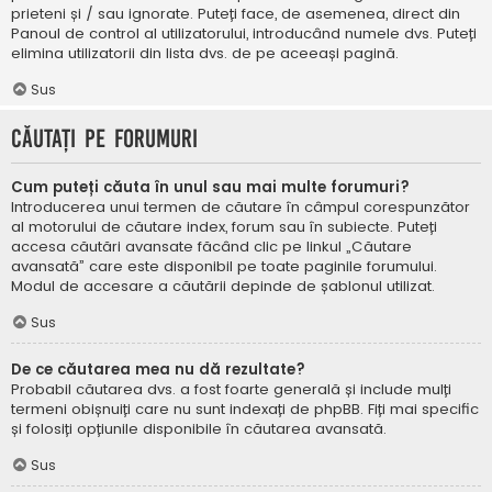
prieteni și / sau ignorate. Puteți face, de asemenea, direct din
Panoul de control al utilizatorului, introducând numele dvs. Puteți
elimina utilizatorii din lista dvs. de pe aceeași pagină.
Sus
Căutați pe forumuri
Cum puteți căuta în unul sau mai multe forumuri?
Introducerea unui termen de căutare în câmpul corespunzător
al motorului de căutare index, forum sau în subiecte. Puteți
accesa căutări avansate făcând clic pe linkul „Căutare
avansată” care este disponibil pe toate paginile forumului.
Modul de accesare a căutării depinde de șablonul utilizat.
Sus
De ce căutarea mea nu dă rezultate?
Probabil căutarea dvs. a fost foarte generală și include mulți
termeni obișnuiți care nu sunt indexați de phpBB. Fiți mai specific
și folosiți opțiunile disponibile în căutarea avansată.
Sus