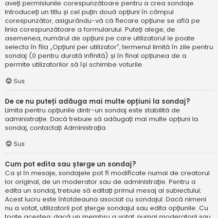
aveți permisiunile corespunzătoare pentru a crea sondaje.
Introduceți un titlu și cel puțin două opțiuni în câmpul
corespunzător, asigurându-vă că fiecare opțiune se află pe
linia corespunzătoare a formularului. Puteți alege, de
asemenea, numărul de opțiuni pe care utilizatorul le poate
selecta în fila „Opțiuni per utilizator”, termenul limită în zile pentru
sondaj (0 pentru durată infinită) și în final opțiunea de a
permite utilizatorilor să își schimbe voturile.
Sus
De ce nu puteți adăuga mai multe opțiuni la sondaj?
Limita pentru opțiunile dintr-un sondaj este stabilită de
administrație. Dacă trebuie să adăugați mai multe opțiuni la
sondaj, contactați Administrația.
Sus
Cum pot edita sau șterge un sondaj?
Ca și în mesaje, sondajele pot fi modificate numai de creatorul
lor original, de un moderator sau de administrație. Pentru a
edita un sondaj, trebuie să editați primul mesaj al subiectului;
Acest lucru este întotdeauna asociat cu sondajul. Dacă nimeni
nu a votat, utilizatorii pot șterge sondajul sau edita opțiunile. Cu
toate acestea, dacă un membru a votat, numai moderatorii sau