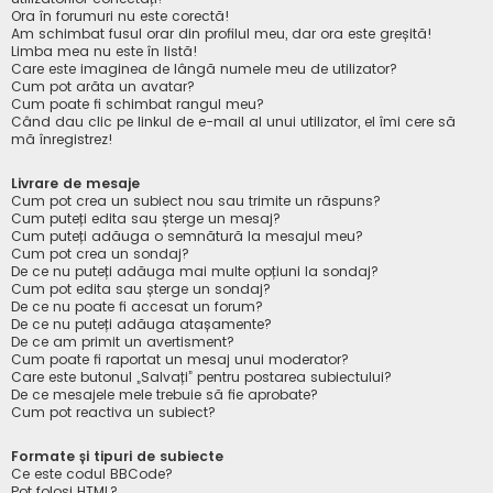
Ora în forumuri nu este corectă!
Am schimbat fusul orar din profilul meu, dar ora este greșită!
Limba mea nu este în listă!
Care este imaginea de lângă numele meu de utilizator?
Cum pot arăta un avatar?
Cum poate fi schimbat rangul meu?
Când dau clic pe linkul de e-mail al unui utilizator, el îmi cere să
mă înregistrez!
Livrare de mesaje
Cum pot crea un subiect nou sau trimite un răspuns?
Cum puteți edita sau șterge un mesaj?
Cum puteți adăuga o semnătură la mesajul meu?
Cum pot crea un sondaj?
De ce nu puteți adăuga mai multe opțiuni la sondaj?
Cum pot edita sau șterge un sondaj?
De ce nu poate fi accesat un forum?
De ce nu puteți adăuga atașamente?
De ce am primit un avertisment?
Cum poate fi raportat un mesaj unui moderator?
Care este butonul „Salvați” pentru postarea subiectului?
De ce mesajele mele trebuie să fie aprobate?
Cum pot reactiva un subiect?
Formate și tipuri de subiecte
Ce este codul BBCode?
Pot folosi HTML?