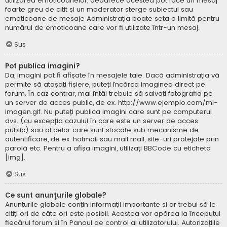
utilizarea emoticoanelor, deoarece acestea pot face un mesaj
foarte greu de citit și un moderator șterge subiectul sau
emoticoane de mesaje Administrația poate seta o limită pentru
numărul de emoticoane care vor fi utilizate într-un mesaj.
Sus
Pot publica imagini?
Da, imagini pot fi afișate în mesajele tale. Dacă administrația vă
permite să atașați fișiere, puteți încărca imaginea direct pe
forum. În caz contrar, mai întâi trebuie să salvați fotografia pe
un server de acces public, de ex. http://www.ejemplo.com/mi-
imagen.gif. Nu puteți publica imagini care sunt pe computerul
dvs. (cu excepția cazului în care este un server de acces
public) sau al celor care sunt stocate sub mecanisme de
autentificare, de ex. hotmail sau mail mail, site-uri protejate prin
parolă etc. Pentru a afișa imagini, utilizați BBCode cu eticheta
[img].
Sus
Ce sunt anunţurile globale?
Anunțurile globale conțin informații importante și ar trebui să le
citiți ori de câte ori este posibil. Acestea vor apărea la începutul
fiecărui forum și în Panoul de control al utilizatorului. Autorizațiile