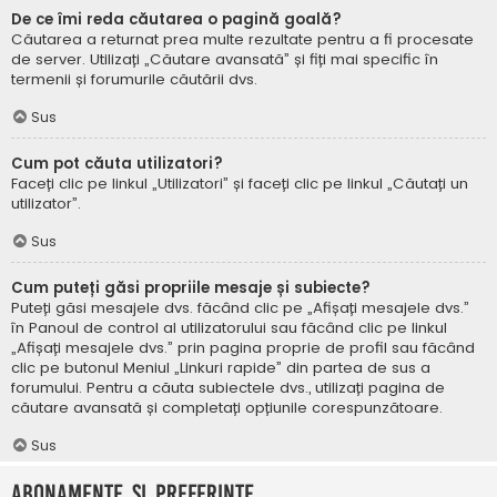
De ce îmi reda căutarea o pagină goală?
Căutarea a returnat prea multe rezultate pentru a fi procesate
de server. Utilizați „Căutare avansată” și fiți mai specific în
termenii și forumurile căutării dvs.
Sus
Cum pot căuta utilizatori?
Faceți clic pe linkul „Utilizatori” și faceți clic pe linkul „Căutați un
utilizator”.
Sus
Cum puteți găsi propriile mesaje și subiecte?
Puteți găsi mesajele dvs. făcând clic pe „Afișați mesajele dvs.”
în Panoul de control al utilizatorului sau făcând clic pe linkul
„Afișați mesajele dvs.” prin pagina proprie de profil sau făcând
clic pe butonul Meniul „Linkuri rapide” din partea de sus a
forumului. Pentru a căuta subiectele dvs., utilizați pagina de
căutare avansată și completați opțiunile corespunzătoare.
Sus
Abonamente și Preferințe