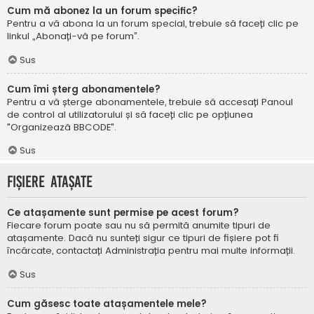
Cum mă abonez la un forum specific?
Pentru a vă abona la un forum special, trebuie să faceți clic pe
linkul „Abonați-vă pe forum”.
Sus
Cum îmi șterg abonamentele?
Pentru a vă șterge abonamentele, trebuie să accesați Panoul
de control al utilizatorului și să faceți clic pe opțiunea
"Organizează BBCODE".
Sus
Fișiere atașate
Ce atașamente sunt permise pe acest forum?
Fiecare forum poate sau nu să permită anumite tipuri de
atașamente. Dacă nu sunteți sigur ce tipuri de fișiere pot fi
încărcate, contactați Administrația pentru mai multe informații.
Sus
Cum găsesc toate atașamentele mele?