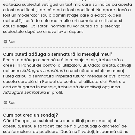
editează subiectul, veți găsi un text mic care să indice că acesta
a fost modificat și de câte ori a fost modificat. Nu apare dacă a
fost un moderator sau o administrație care a editat-o, deși
editorul își lasă de cele mai multe ori numele de utilizator și
cauza ediției. Utilizatorii normali nu vor putea să-și șteargă
subiectele după ce cineva le-a răspuns.
Sus
Cum puteți adăuga o semnătură la mesajul meu?
Pentru a adăuga o semnătură la mesajele tale, trebuie să o
creezi în Panoul de control al utilizatorului. Odată creată, activați
opțiunea
Adăugare semnătură
atunci când postați un mesaj.
Puteți atribui o semnătură implicită tuturor mesajelor dvs. bifând
caseta corectă din Panoul de control al utilizatorului. Pentru a
opri adăugarea în mesaje, trebuie să dezactivați opțiunea
Adăugare semnătură
în profil.
Sus
Cum pot crea un sondaj?
Când începeți un subiect nou sau editați primul mesaj al
acestuia, trebuie să faceți clic pe fila „Adăugați o anchetă” de
sub formularul de publicare; Dacă nu îl vedeți, înseamnă că nu