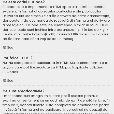
Ce este codul BBCode?
BBcode este o implementare HTML specială, oferă un control
excelent în format al obiectelor particulare ale publicațiilor.
Utilizarea BBCode trebuie să fie activată de către administrație,
dar poate fi de asemenea dezactivată din formularul de livrare
a mesajelor. BBCode este, de asemenea, similar în stil cu HTML,
dar etichetele sunt închise între paranteze [ și ] în loc de < şi >.
Pentru mai multe informații, citiți manualul BBCode. Linkul apare
de fiecare dată când veți posta un mesaj.
Sus
Pot folosi HTML?
Nu. Nu este posibilă publicarea în HTML. Multe dintre formate și
acțiuni care pot fi executate cu HTML pot fi aplicate utilizând
BBCodes.
Sus
Ce sunt emoticoanele?
Emoticoane sunt imagini mici care pot fi folosite pentru a
exprima un sentiment cu un cod mic, de ex. :) denotă fericire, în
timp ce :( denotă tristețe. Lista completă de emoticoane poate
fi văzută în formularul de publicare. Încercați să nu abuzați de