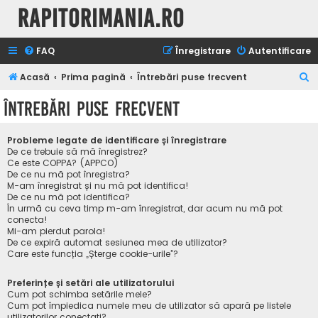
Rapitorimania.ro
FAQ
Înregistrare
Autentificare
C
Acasă
Prima pagină
Întrebări puse frecvent
ă
Întrebări puse frecvent
u
t
Probleme legate de identificare și înregistrare
a
De ce trebuie să mă înregistrez?
Ce este COPPA? (APPCO)
r
De ce nu mă pot înregistra?
M-am înregistrat și nu mă pot identifica!
e
De ce nu mă pot identifica?
În urmă cu ceva timp m-am înregistrat, dar acum nu mă pot
conecta!
Mi-am pierdut parola!
De ce expiră automat sesiunea mea de utilizator?
Care este funcția „Șterge cookie-urile”?
Preferințe și setări ale utilizatorului
Cum pot schimba setările mele?
Cum pot împiedica numele meu de utilizator să apară pe listele
utilizatorilor conectați?