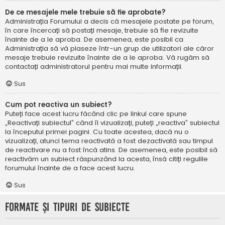
De ce mesajele mele trebuie să fie aprobate?
Administrația Forumului a decis că mesajele postate pe forum,
în care încercați să postați mesaje, trebuie să fie revizuite
înainte de a le aproba. De asemenea, este posibil ca
Administrația să vă plaseze într-un grup de utilizatori ale căror
mesaje trebuie revizuite înainte de a le aproba. Vă rugăm să
contactați administratorul pentru mai multe informații.
Sus
Cum pot reactiva un subiect?
Puteți face acest lucru făcând clic pe linkul care spune
„Reactivați subiectul” când îl vizualizați, puteți „reactiva” subiectul
la începutul primei pagini. Cu toate acestea, dacă nu o
vizualizați, atunci tema reactivată a fost dezactivată sau timpul
de reactivare nu a fost încă atins. De asemenea, este posibil să
reactivăm un subiect răspunzând la acesta, însă citiți regulile
forumului înainte de a face acest lucru.
Sus
Formate și tipuri de subiecte