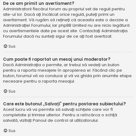
De ce am primit un avertisment?
Administratorii fiecărui forum au propriul set de reguli pentru
site-ul lor. Dacă ați încălcat orice regulă, puteți primi un
avertisment. Vă rugăm să rețineți că aceasta este o decizie a
Administrației Forumului, iar phpBB Limited nu are nicio legătură
cu avertismentele date pe acest site. Contactați Administrația
Forumului dacă nu sunteți sigur de ce ați fost avertizat.
Sus
Cum poate fi raportat un mesaj unui moderator?
Dacă Administrația o permite, ar trebui să vedeți un buton
pentru a raporta mesajele în apropierea ei. Făcând clic pe
buton, forumul vă va conduce și vă va ghida prin anumite etape
necesare pentru a raporta mesajul.
Sus
Care este butonul „Salvați” pentru postarea subiectului?
Acest lucru vă va permite să salvați schițele care vor fi
completate și trimise ulterior. Pentru a reîncărca o schiță
salvată, vizitați Panoul de control al utilizatorului.
Sus